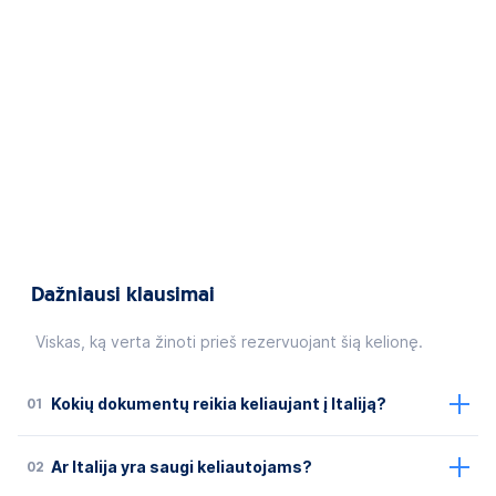
Dažniausi klausimai
Viskas, ką verta žinoti prieš rezervuojant šią kelionę.
01
Kokių dokumentų reikia keliaujant į Italiją?
02
Ar Italija yra saugi keliautojams?