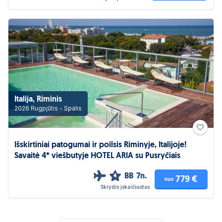
Italija, Riminis
2026 Rugpjūtis - Spalis
Išskirtiniai patogumai ir poilsis Riminyje, Italijoje!
Savaitė 4* viešbutyje HOTEL ARIA su Pusryčiais
BB
7n.
4
779 €
nuo
Skrydis įskaičiuotas