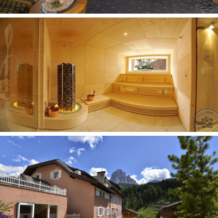
Numeryje
internetas: Wi-Fi nemokamai
plaukų džiovintuvas: yra
televizorius: LCD
kosmetinis veidrodis (išskyrus DBL Classic ir SGL)
grindys: medinis (arba kiliminė danga)
patalynės keitimas: 3 kartus per savaitę
bidė
rankšluosčių keitimas: 3 kartus per savaitę
numerių tvarkymas: kasdien
telefonas
rašomasis stalas
seifas yra
vonia arba dušas
Pramogos ir sportas
sūkurinė vonia nemokamai
sauna nemokamai
Viešbučio teritorijoje
automobilių stovėjimo aikštelė nemokamai (dengta
stovėjimo aikštelė apie 100 m nuo viešbučio, už