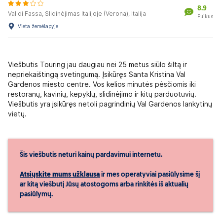
8.9
Val di Fassa, Slidinėjimas Italijoje (Verona), Italija
Puikus
Vieta žemėlapyje
Viešbutis Touring jau daugiau nei 25 metus siūlo šiltą ir
nepriekaištingą svetingumą. Įsikūręs Santa Kristina Val
Gardenos miesto centre. Vos kelios minutės pėsčiomis iki
restoranų, kavinių, kepyklų, slidinėjimo ir kitų parduotuvių.
Viešbutis yra įsikūręs netoli pagrindinių Val Gardenos lankytinų
vietų.
Šis viešbutis neturi kainų pardavimui internetu.
Atsiųskite mums užklausą
ir mes operatyviai pasiūlysime šį
ar kitą viešbutį Jūsų atostogoms arba rinkitės iš aktualių
pasiūlymų.