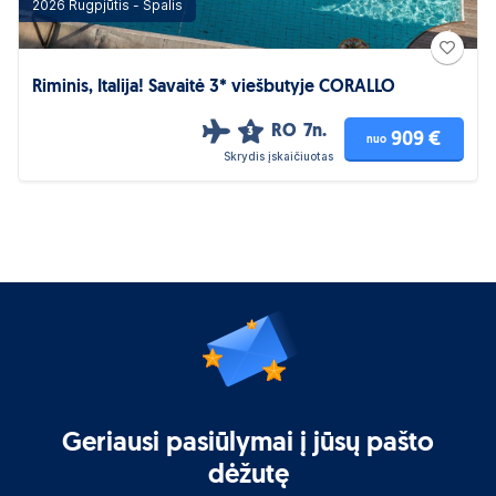
2026 Rugpjūtis - Spalis
Riminis, Italija! Savaitė 3* viešbutyje CORALLO
RO
7n.
3
909 €
nuo
Skrydis įskaičiuotas
Geriausi pasiūlymai į jūsų pašto
dėžutę