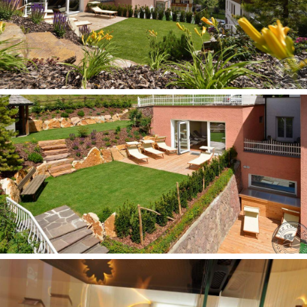
papildomą mokestį)
liftas
barai: 1
belaidis internetas nemokamai (visame viešbutyje)
registratūra (07:00 - 24:00)
terasa
televizijos salė
restoranai: 1
slidžių/batų saugojimo kambarys
Vaikams
meniu vaikams
žaidimų kambarys
auklė pagal atskirą užklausimą, už papildomą mokestį