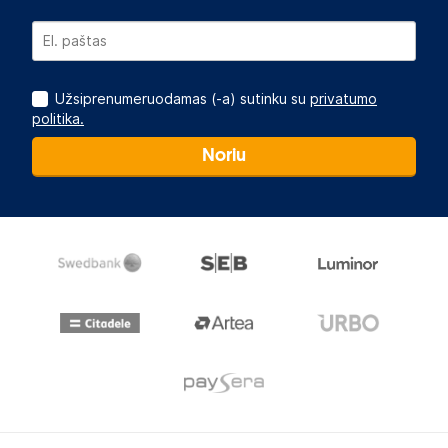
Užsiprenumeruodamas (-a) sutinku su
privatumo
politika.
Noriu