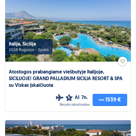
Italija, Sicilija
2026 Rugsėjis - Spalis
Atostogos prabangiame viešbutyje Italijoje,
SICILIJOJE! GRAND PALLADIUM SICILIA RESORT & SPA
su Viskas Įskaičiuota
AI
7n.
5
1539 €
nuo
Skrydis įskaičiuotas