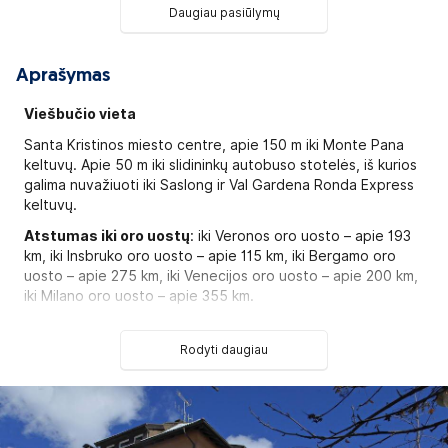
Daugiau pasiūlymų
Aprašymas
Viešbučio vieta
Santa Kristinos miesto centre, apie 150 m iki Monte Pana
keltuvų. Apie 50 m iki slidininkų autobuso stotelės, iš kurios
galima nuvažiuoti iki Saslong ir Val Gardena Ronda Express
keltuvų.
Atstumas iki oro uostų
: iki Veronos oro uosto – apie 193
km, iki Insbruko oro uosto – apie 115 km, iki Bergamo oro
uosto – apie 275 km, iki Venecijos oro uosto – apie 200 km,
iki Milano oro uosto – apie 355 km.
Viešbutis
Rodyti daugiau
Viešbutis pastatytas 1929 metais, paskutinį kartą
atnaujintas 2015 metais.
Viešbutį sudaro vienas 4-ių aukštų pastatas. Viso yra 30
numerių.