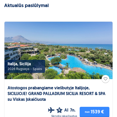
Aktualūs pasiūlymai
Italija, Sicilija
2026 Rugsėjis - Spalis
Atostogos prabangiame viešbutyje Italijoje,
SICILIJOJE! GRAND PALLADIUM SICILIA RESORT & SPA
su Viskas Įskaičiuota
AI
7n.
5
1539 €
nuo
Skrydis įskaičiuotas