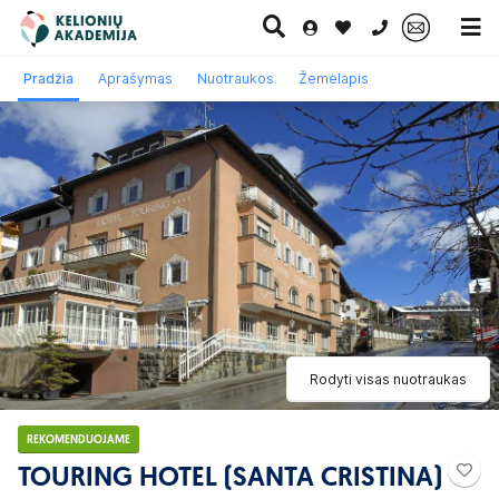
0 700 11007
Pradžia
Aprašymas
Nuotraukos
Žemėlapis
Paskutinė
Pažintinės
Egzotinės
Kruizai
minutė
kelionės
kelionės
Rodyti visas nuotraukas
REKOMENDUOJAME
TOURING HOTEL (SANTA CRISTINA)