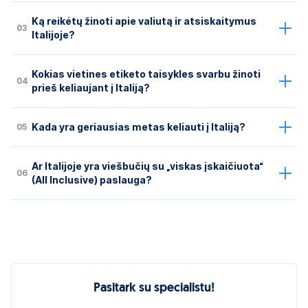
Ką reikėtų žinoti apie valiutą ir atsiskaitymus
03
Italijoje?
Kokias vietines etiketo taisykles svarbu žinoti
04
prieš keliaujant į Italiją?
05
Kada yra geriausias metas keliauti į Italiją?
Ar Italijoje yra viešbučių su „viskas įskaičiuota“
06
(All Inclusive) paslauga?
Pasitark su specialistu!