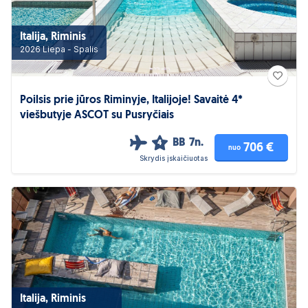
Italija, Riminis
2026 Liepa - Spalis
Poilsis prie jūros Riminyje, Italijoje! Savaitė 4*
viešbutyje ASCOT su Pusryčiais
BB
7n.
4
706 €
nuo
Skrydis įskaičiuotas
Italija, Riminis