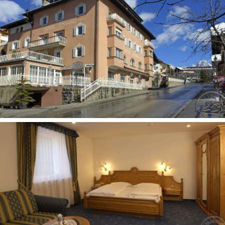
2
DBL Classic tipo numeriai
(22–24 m
, maks. 2–3 asm.,
dušas, dvigulė lova arba 2 viengulės lovos, sofa–lova);
2
DBL Comfort tipo numeriai
(18–21 m
, maks. 2 asm.,
dušas, dvigulė lova arba 2 viengulės lovos);
2
DBL Superior tipo numeriai
(20–30 m
, maks. 2–4 asm.,
dušas arba vonia, dvigulė sofa-lova, kai kurie numeriai su
balkonu (pagal užklausimą), atnaujinti 2015 metais);
2
JS tipo numeriai
(20–30 m
, maks. 2–4 asm., dušas arba
vonia, dvigulė lova, sofa-lova);
2
Family suite tipo numeriai
(42 m
, maks. 2–4 asm., dušas,
didelis miegamasis su dvigule lova ir sofa-lova, miegamasis
su dviaukšte lova, atnaujinti 2015 metais);
2
SGL
(13–16 m
, maks. 1 asm., dušas).
Galima atsiskaityti kortelėms
: Visa, MasterCard
Apgyvendinimas su gyvūnais
: įmanomas (už papildomą
mokestį)
Adresas:
Str. Dursan 17 -39047 S.Cristina in Val Gardena