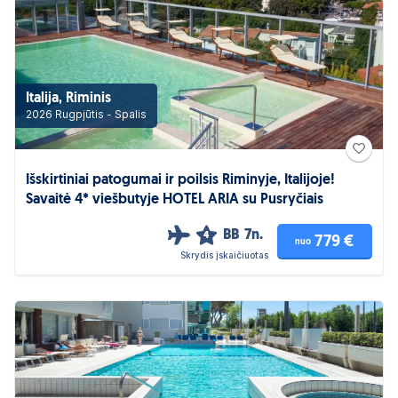
Italija, Riminis
2026 Rugpjūtis - Spalis
Išskirtiniai patogumai ir poilsis Riminyje, Italijoje!
Savaitė 4* viešbutyje HOTEL ARIA su Pusryčiais
BB
7n.
4
779 €
nuo
Skrydis įskaičiuotas