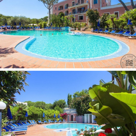
Seifas yra
Patalynės keitimas: pagal atskirą užklausimą
Oro kondicionierius: centrinis
Rankšluosčių keitimas: pagal atskirą užklausimą
Telefonas
Grindys: plytelės
Numerių tvarkymas: kasdien
Plaukų džiovintuvas: yra
Balkonas/terasa
Mini baras 1
Dušas
Internetas: Wi-Fi nemokamai
Televizorius: yra
Viešbučio teritorijoje:
Drabužių skalbimo paslaugos
Registratūra
Lyginimo paslaugos
Barai: 1
Uždari baseinai: 2
Skaitymo kambarys
Sodas