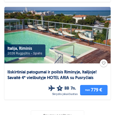
Italija, Riminis
2026 Rugpjūtis - Spalis
Išskirtiniai patogumai ir poilsis Riminyje, Italijoje!
Savaitė 4* viešbutyje HOTEL ARIA su Pusryčiais
BB
7n.
4
779 €
nuo
Skrydis įskaičiuotas