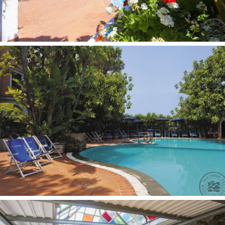
Restoranai: 2
Automobilių nuoma
Saugojimo kambarys
Automobilių stovėjimo aikštelė už papildomą mokestį
Baseinai: 1
Belaidis internetas nemokamai
Televizijos salė
Liftas
Prie baseino:
Skėčiai, gultai - nemokamai
Paplūdimys:
Stambaus žvyro/akmenuotas
Paplūdimyje: skėčiai, gultai už papildomą mokestį
Autobusas iki paplūdimio: nemokamai
Miesto
Paplūdimio rankšluosčiai: už papildomą mokestį
Pramogos ir sportas:
Sauna nemokamai
Masažas už papildomą mokestį