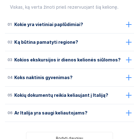
Viskas, ką verta žinoti prieš rezervuojant šią kelionę.
01
Kokie yra vietiniai paplūdimiai?
02
Ką būtina pamatyti regione?
03
Kokios ekskursijos ir dienos kelionės siūlomos?
04
Koks naktinis gyvenimas?
05
Kokių dokumentų reikia keliaujant į Italiją?
06
Ar Italija yra saugi keliautojams?
Rodyti daugiau