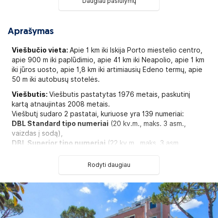
Daugiau pasiūlymų
Aprašymas
Viešbučio vieta:
Apie 1 km iki Iskija Porto miestelio centro,
apie 900 m iki paplūdimio, apie 41 km iki Neapolio, apie 1 km
iki jūros uosto, apie 1,8 km iki artimiausių Edeno termų, apie
50 m iki autobusų stotelės.
Viešbutis:
Viešbutis pastatytas 1976 metais, paskutinį
kartą atnaujintas 2008 metais.
Viešbutį sudaro 2 pastatai, kuriuose yra 139 numeriai:
DBL Standard tipo numeriai
(20 kv.m., maks. 3 asm.,
vaizdas į sodą),
DBL Superior tipo numeriai
(22 kv.m., maks. 3 asm.,
vaizdas į sodą arba dalinis vaizdas į jūrą),
SGL tipo numeriai
(9 kv.m., maks. 1 asm., vaizdas į sodą).
Rodyti daugiau
Kitų kategorijų numerių aprašymai ir kainos pateikiamos
atskiru užklausimu.
Yra numerių nerūkantiems asmenims.
Numeryje: