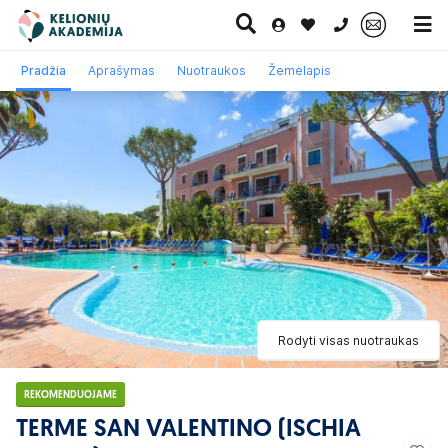
0 700 11007
Pradžia
Aprašymas
Nuotraukos
Žemėlapis
Paskutinė
Pažintinės
Egzotinės
Kruizai
minutė
kelionės
kelionės
Rodyti visas nuotraukas
REKOMENDUOJAME
TERME SAN VALENTINO (ISCHIA