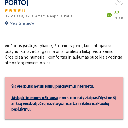
PORTO)
8.3
Iskijos sala, Iskija, Amalfi, Neapolis, Italija
Puikus
Vieta žemėlapyje
Viešbutis įsikūręs tyliame, žaliame rajone, kuris ribojasi su
pušynu, kur svečiai gali maloniai praleisti laiką. Viduržemio
jūros dizaino numeriai, komfortas ir jaukumas suteikia svetingą
atmosferą ramiam poilsiui.
Šis viešbutis neturi kainų pardavimui internetu.
Atsiųskite mums užklausą
ir mes operatyviai pasiūlysime šį
ar kitą viešbutį Jūsų atostogoms arba rinkitės iš aktualių
pasiūlymų.