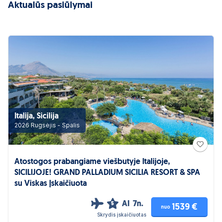
Aktualūs pasiūlymai
Italija, Sicilija
2026 Rugsėjis - Spalis
Atostogos prabangiame viešbutyje Italijoje,
SICILIJOJE! GRAND PALLADIUM SICILIA RESORT & SPA
su Viskas Įskaičiuota
AI
7n.
5
1539 €
nuo
Skrydis įskaičiuotas