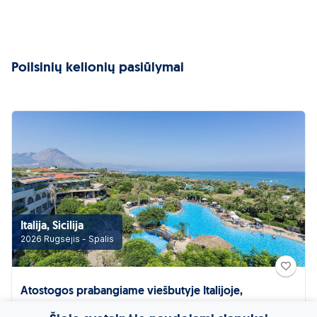
Poilsinių kelionių pasiūlymai
Italija, Sicilija
2026 Rugsėjis - Spalis
Atostogos prabangiame viešbutyje Italijoje,
SICILIJOJE! GRAND PALLADIUM SICILIA RESORT & SPA