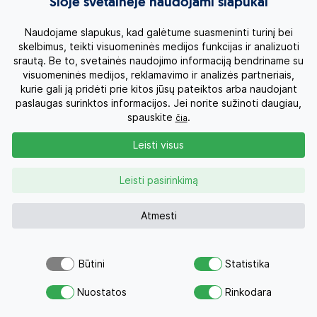
Šioje svetainėje naudojami slapukai
su Viskas Įskaičiuota
Naudojame slapukus, kad galėtume suasmeninti turinį bei
AI
7n.
5
1539 €
nuo
skelbimus, teikti visuomeninės medijos funkcijas ir analizuoti
Skrydis įskaičiuotas
srautą. Be to, svetainės naudojimo informaciją bendriname su
visuomeninės medijos, reklamavimo ir analizės partneriais,
kurie gali ją pridėti prie kitos jūsų pateiktos arba naudojant
paslaugas surinktos informacijos. Jei norite sužinoti daugiau,
spauskite
.
čia
Leisti visus
Leisti pasirinkimą
Italija, Riminis
2026 Rugpjūtis - Spalis
Atmesti
Būtini
Statistika
Išskirtiniai patogumai ir poilsis Riminyje, Italijoje!
Atsiųsk užklausą
Savaitė 4* viešbutyje HOTEL ARIA su Pusryčiais
Nuostatos
Rinkodara
Savo svajonių atostogoms
BB
7n.
4
779 €
nuo