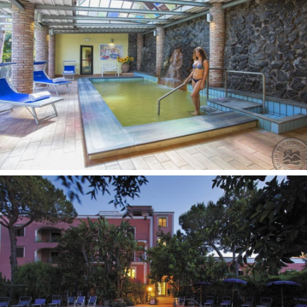
Wellness centras
Treniruoklių salė nemokamai
Turkiška pirtis nemokamai
Vaikai nuo 8 mėn. iki 3 metų:
Lovelė: pagal atskirą užklausimą, už papildomą mokestį
Vaikiškos kėdutės restorane pagal atskirą užklausimą
Vaikams:
Auklė pagal atskirą užklausimą, už papildomą mokestį
Kontaktai:
Аdresas: Via Leonardo Mazzella, 98, 80077 Ischia NA,
Italija
Telefonas: +39 081 982088
Internetinė svetainė:
www.hotelsanvalentino.it