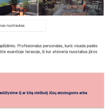
isas nuotraukas
paplūdimio. Profesionalus personalas, kuris visada padės
te esančioje terasoje, iš kur atsiveria nuostabus jūros
asiūlysime šį ar kitą viešbutį Jūsų atostogoms arba