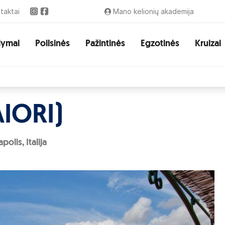
taktai
Mano kelionių akademija
lymai
Poilsinės
Pažintinės
Egzotinės
Kruizai
IORI)
olis, Italija