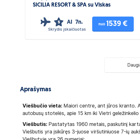
SICILIA RESORT & SPA su Viskas
Įskaičiuota
AI
7n.
1539 €
5
nuo
Skrydis įskaičiuotas
Daugi
Aprašymas
Viešbučio vieta:
Maiori centre, ant jūros kranto. A
autobusų stotelės, apie 15 km iki Vietri geležinkelio
Viešbutis:
Pastatytas 1960 metais, paskutinį kart
Viešbutis yra įsikūręs 3-juose viršutiniuose 7-ių a
Viešbutyje yra 26 numeriai: