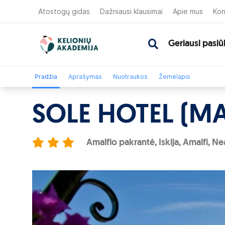
Atostogų gidas
Dažniausi klausimai
Apie mus
Kon
Geriausi pasiū
Pradžia
Aprašymas
Nuotraukos
Žemėlapis
SOLE HOTEL (MA
Amalfio pakrantė, Iskija, Amalfi, Neap