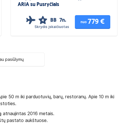
ARIA su Pusryčiais
BB
7n.
779 €
4
nuo
Skrydis įskaičiuotas
au pasiūlymų
pie 50 m iki parduotuvių, barų, restoranų. Apie 10 m iki
 stoties.
ą atnaujintas 2016 metais.
ukštų pastato aukštuose.