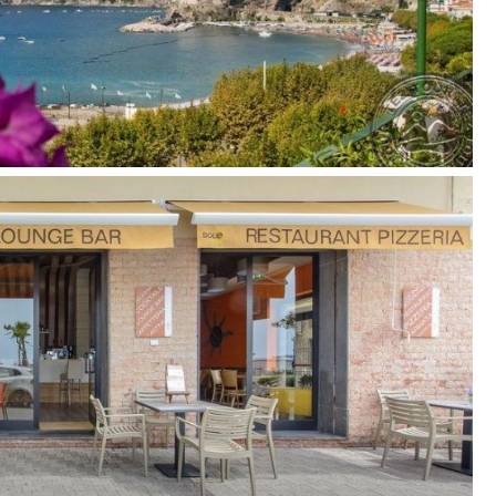
estį
, Italija