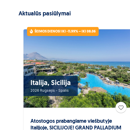
Aktualūs pasiūlymai
ŠEIMOS DIENOS! IKI -11.99% – IKI 08.06
Italija, Sicilija
2026 Rugsėjis - Spalis
Atostogos prabangiame viešbutyje
Italijoje, SICILIJOJE! GRAND PALLADIUM