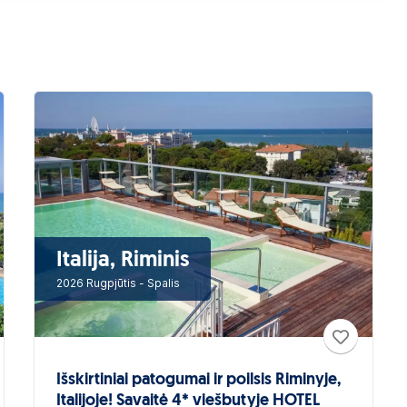
Italija, Riminis
2026 Rugpjūtis - Spalis
Išskirtiniai patogumai ir poilsis Riminyje,
Italijoje! Savaitė 4* viešbutyje HOTEL