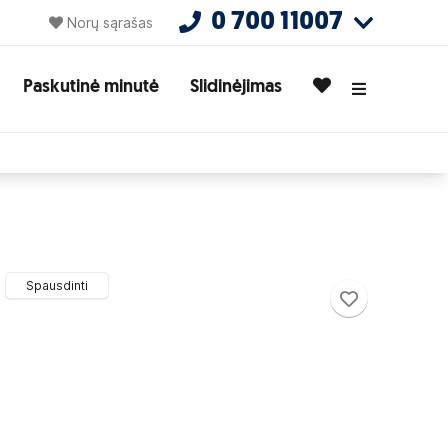
0 700 11007
Norų sąrašas
Paskutinė minutė
Slidinėjimas
Spausdinti