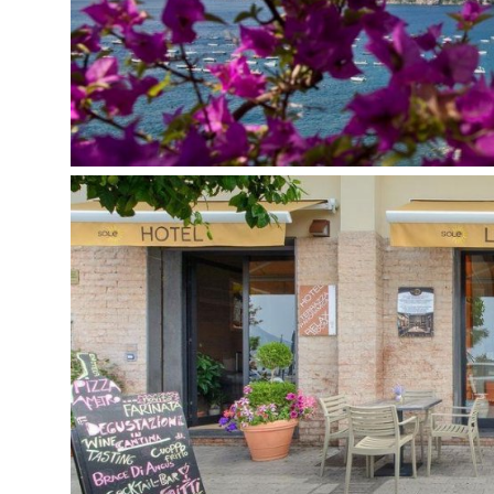
Registratūra
Barai: 1
Restoranai: 1
Automobilių stovėjimo aikštelė už papildomą mok
Belaidis internetas nemokamai
Liftas
Kontaktai:
Аdresas: Via Gaetano Capone 7,, 84010 Maiori SA
Telefonas: +39 089 877210
Internetinė svetainė:
hotelsolemaiori.it