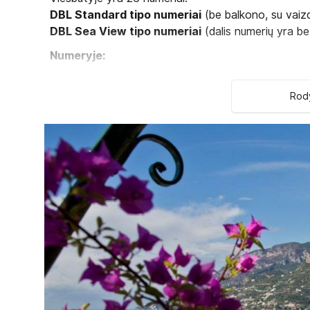
DBL Standard tipo numeriai
(be balkono, su vaizd
DBL Sea View tipo numeriai
(dalis numerių yra be
Numeryje:
Seifas yra
Patalynės keitimas: 1 kartą per savaitę
Rody
Oro kondicionierius: individualus
Rankšluosčių keitimas: kasdien
Telefonas
Grindys: plytelės
Numerių tvarkymas: kasdien
Plaukų džiovintuvas: yra
Balkonas
Televizorius: palydovinė
Dušas
Internetas: Wi-Fi nemokamai
Balkonas ne visuose numeriuose
Viešbučio teritorijoje: