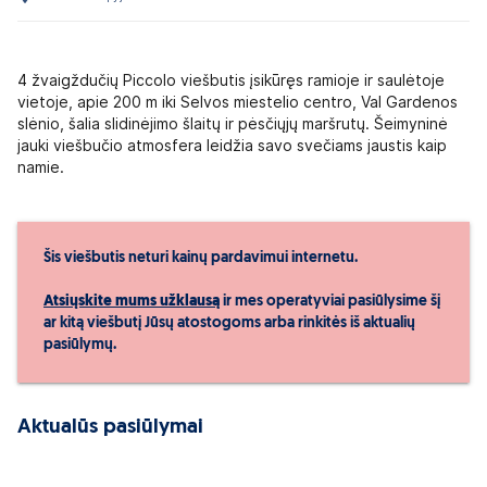
4 žvaigždučių Piccolo viešbutis įsikūręs ramioje ir saulėtoje
vietoje, apie 200 m iki Selvos miestelio centro, Val Gardenos
slėnio, šalia slidinėjimo šlaitų ir pėsčiųjų maršrutų. Šeimyninė
jauki viešbučio atmosfera leidžia savo svečiams jaustis kaip
namie.
Šis viešbutis neturi kainų pardavimui internetu.
Atsiųskite mums užklausą
ir mes operatyviai pasiūlysime šį
ar kitą viešbutį Jūsų atostogoms arba rinkitės iš aktualių
pasiūlymų.
Aktualūs pasiūlymai