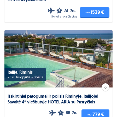
su Viskas Įskaičiuota
AI
7n.
5
1539 €
nuo
Skrydis įskaičiuotas
Italija, Riminis
2026 Rugpjūtis - Spalis
Išskirtiniai patogumai ir poilsis Riminyje, Italijoje!
Savaitė 4* viešbutyje HOTEL ARIA su Pusryčiais
BB
7n.
4
779 €
nuo