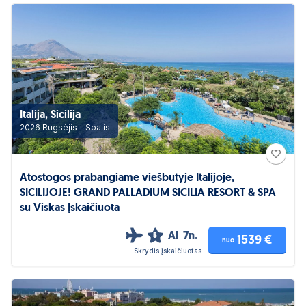
Italija, Sicilija
2026 Rugsėjis - Spalis
Atostogos prabangiame viešbutyje Italijoje,
SICILIJOJE! GRAND PALLADIUM SICILIA RESORT & SPA
su Viskas Įskaičiuota
AI
7n.
5
1539 €
nuo
Skrydis įskaičiuotas