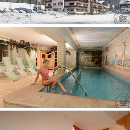
Apgyvendinimas su gyvūnais:
neįmanomas
Adresas
: Rainel Str. 51, I-39048 Selva
Pramogos ir sportas
pirtis nemokamai
sauna nemokamai (suomiška)
sūkurinė vonia nemokamai
soliariumas už papildomą mokestį
Viešbučio teritorijoje
liftas
restoranai: 1
slidžių/batų saugojimo kambarys
garažas už papildomą mokestį
belaidis internetas nemokamai
registratūra (07:30-23:00)
barai: 1
uždari baseinai: 1 (šildomas, nemokamai)
Numeryje
grindys: kiliminė danga