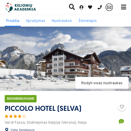
0 700 11007
Pradžia
Aprašymas
Nuotraukos
Žemėlapis
Paskutinė
Pažintinės
Egzotinės
Kruizai
minutė
kelionės
kelionės
Rodyti visas nuotraukas
REKOMENDUOJAME
PICCOLO HOTEL (SELVA)
Val di Fassa, Slidinėjimas Italijoje (Verona), Italija
Vieta žemėlapyje