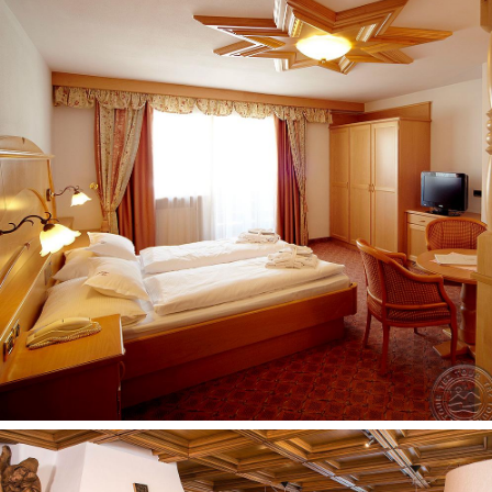
kosmetikos reikmenys
radijas
seifas yra
numerių tvarkymas: kasdien
balkonas
patalynės keitimas: pagal atskirą užklausimą
telefonas
televizorius: palydovinė
internetas: Wi-Fi nemokamai
chalatas
rankšluosčių keitimas: pagal atskirą užklausimą
vonia arba dušas
plaukų džiovintuvas: yra
mini baras 2
kosmetinis veidrodis