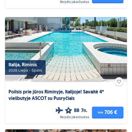
Skrydis įskaičiuotas
Italija, Riminis
2026 Liepa - Spalis
Poilsis prie jūros Riminyje, Italijoje! Savaitė 4*
viešbutyje ASCOT su Pusryčiais
BB
7n.
4
706 €
nuo
Skrydis įskaičiuotas