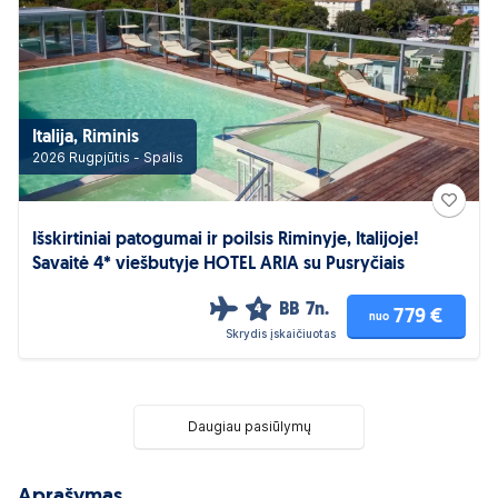
Italija, Riminis
2026 Rugpjūtis - Spalis
Išskirtiniai patogumai ir poilsis Riminyje, Italijoje!
Savaitė 4* viešbutyje HOTEL ARIA su Pusryčiais
BB
7n.
4
779 €
nuo
Skrydis įskaičiuotas
Daugiau pasiūlymų
Aprašymas