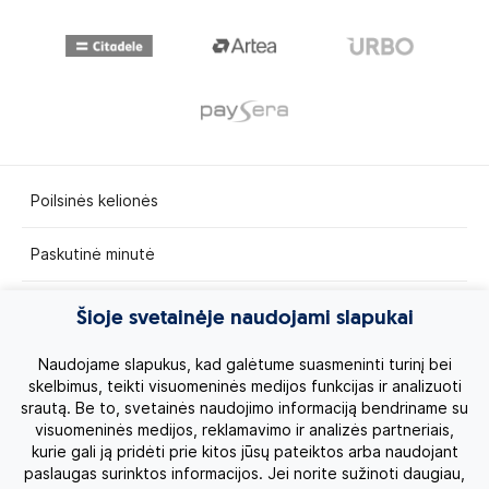
Poilsinės kelionės
Paskutinė minutė
Egzotinės kelionės
Šioje svetainėje naudojami slapukai
Kruizai
Naudojame slapukus, kad galėtume suasmeninti turinį bei
skelbimus, teikti visuomeninės medijos funkcijas ir analizuoti
srautą. Be to, svetainės naudojimo informaciją bendriname su
Kelionės po Lietuvą
visuomeninės medijos, reklamavimo ir analizės partneriais,
kurie gali ją pridėti prie kitos jūsų pateiktos arba naudojant
Apie mus
paslaugas surinktos informacijos. Jei norite sužinoti daugiau,