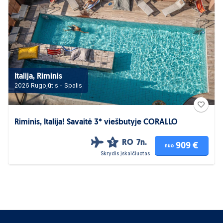
Italija, Riminis
2026 Rugpjūtis - Spalis
Riminis, Italija! Savaitė 3* viešbutyje CORALLO
RO
7n.
3
909 €
nuo
Skrydis įskaičiuotas