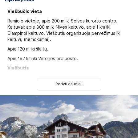
Viešbučio vieta
Ramioje vietoje, apie 200 m iki Selvos kurorto centro.
Keltuvai: apie 800 m iki Nives keltuvo, apie 1 km iki
Ciampinoi keltuvo. Viešbutis organizuoja pervežimus iki
keltuvų (nemokamai).
Apie 120 m iki šlaitų.
Apie 192 km iki Veronos oro uosto.
Viešbutis
Pastatytas 1963 metais, atnaujintas 2014 metais.
Rodyti daugiau
Viešbutį sudaro vienas 3-jų aukštų pastatas. Viso yra 30
numerių.
DBL Classic tipo numeriai
: (25-28 m2, 2 asm., langai į
pietus arba vakarus, balkonas);
DBL Comfort tipo numeriai
(29-35 m2, 2 asm., langai į
pietus arba šiaurę, balkonas).
Galima atsiskaityti kortelėmis:
Visa, Mastercard