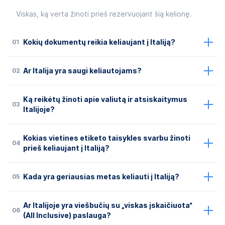
Viskas, ką verta žinoti prieš rezervuojant šią kelionę.
01
Kokių dokumentų reikia keliaujant į Italiją?
02
Ar Italija yra saugi keliautojams?
Ką reikėtų žinoti apie valiutą ir atsiskaitymus
03
Italijoje?
Kokias vietines etiketo taisykles svarbu žinoti
04
prieš keliaujant į Italiją?
05
Kada yra geriausias metas keliauti į Italiją?
Ar Italijoje yra viešbučių su „viskas įskaičiuota“
06
(All Inclusive) paslauga?