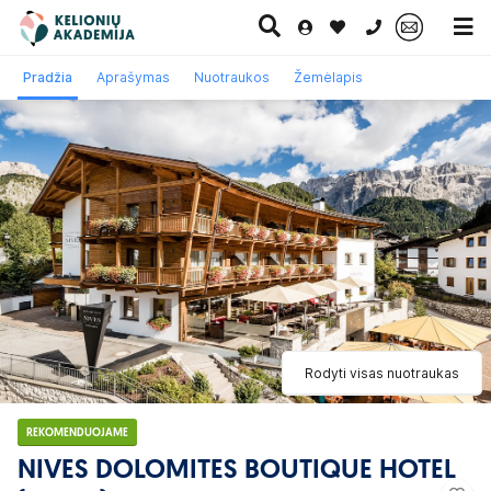
0 700 11007
Pradžia
Aprašymas
Nuotraukos
Žemėlapis
Paskutinė
Pažintinės
Egzotinės
Kruizai
minutė
kelionės
kelionės
Rodyti visas nuotraukas
REKOMENDUOJAME
NIVES DOLOMITES BOUTIQUE HOTEL