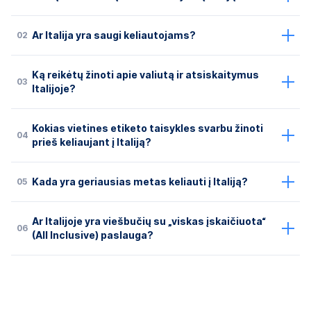
02
Ar Italija yra saugi keliautojams?
Ką reikėtų žinoti apie valiutą ir atsiskaitymus
03
Italijoje?
Kokias vietines etiketo taisykles svarbu žinoti
04
prieš keliaujant į Italiją?
05
Kada yra geriausias metas keliauti į Italiją?
Ar Italijoje yra viešbučių su „viskas įskaičiuota“
06
(All Inclusive) paslauga?