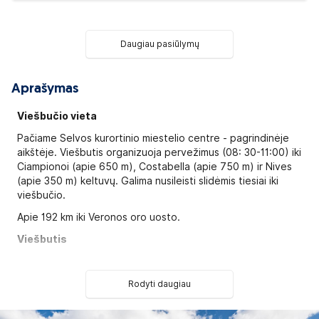
Daugiau pasiūlymų
Aprašymas
Viešbučio vieta
Pačiame Selvos kurortinio miestelio centre - pagrindinėje
aikštėje. Viešbutis organizuoja pervežimus (08: 30-11:00) iki
Ciampionoi (apie 650 m), Costabella (apie 750 m) ir Nives
(apie 350 m) keltuvų. Galima nusileisti slidėmis tiesiai iki
viešbučio.
Apie 192 km iki Veronos oro uosto.
Viešbutis
Viešbutis pastatytas 2007 metais, kasmet dalinai
atnaujinamas.
Rodyti daugiau
Viešbutį sudaro vienas 3-jų aukštų pastatas.