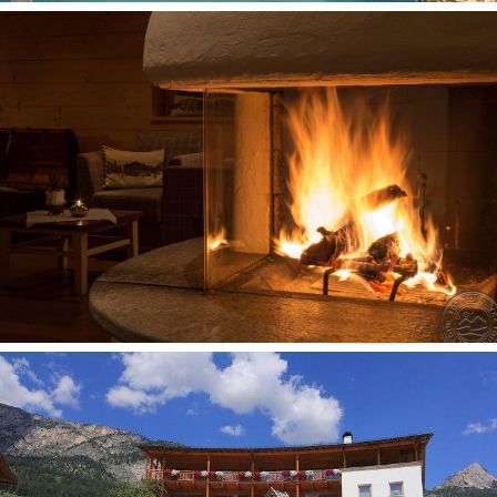
vonios reikmenys
chalatas
televizorius: plazminis (40 colių)
mini baras 2
Pramogos ir sportas
pirtis nemokamai
masažas už papildomą mokestį
Wellness centras (su poilsio zona su arbata, nemokamai)
sauna nemokamai (suomiška)
kosmetinės procedūros (pirties procedūros) už
papildomą mokestį
sūkurinė vonia nemokamai (ir sodas su panoraminiu
vaizdu)