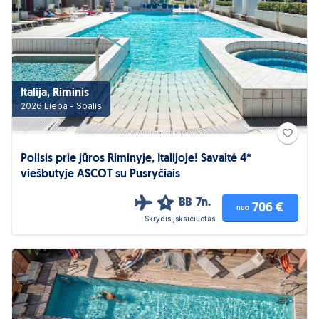
Italija, Riminis
2026 Liepa - Spalis
Poilsis prie jūros Riminyje, Italijoje! Savaitė 4*
viešbutyje ASCOT su Pusryčiais
BB
7n.
4
706 €
nuo
Skrydis įskaičiuotas