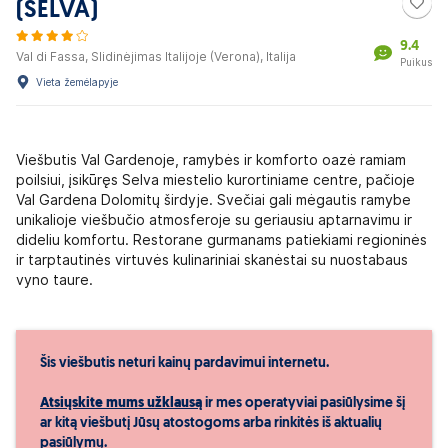
(SELVA)
9.4
Val di Fassa, Slidinėjimas Italijoje (Verona), Italija
Puikus
Vieta žemėlapyje
Viešbutis Val Gardenoje, ramybės ir komforto oazė ramiam
poilsiui, įsikūręs Selva miestelio kurortiniame centre, pačioje
Val Gardena Dolomitų širdyje. Svečiai gali mėgautis ramybe
unikalioje viešbučio atmosferoje su geriausiu aptarnavimu ir
dideliu komfortu. Restorane gurmanams patiekiami regioninės
ir tarptautinės virtuvės kulinariniai skanėstai su nuostabaus
vyno taure.
Šis viešbutis neturi kainų pardavimui internetu.
Atsiųskite mums užklausą
ir mes operatyviai pasiūlysime šį
ar kitą viešbutį Jūsų atostogoms arba rinkitės iš aktualių
pasiūlymų.