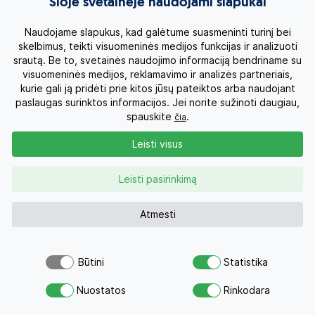
Šioje svetainėje naudojami slapukai
Geriausi pasiūlymai į jūsų pašto
Naudojame slapukus, kad galėtume suasmeninti turinį bei
dėžutę
skelbimus, teikti visuomeninės medijos funkcijas ir analizuoti
srautą. Be to, svetainės naudojimo informaciją bendriname su
visuomeninės medijos, reklamavimo ir analizės partneriais,
kurie gali ją pridėti prie kitos jūsų pateiktos arba naudojant
paslaugas surinktos informacijos. Jei norite sužinoti daugiau,
spauskite
.
čia
Užsiprenumeruodamas (-a) sutinku su
privatumo
politika.
Leisti visus
Noriu
Leisti pasirinkimą
Atmesti
Būtini
Statistika
Atsiųsk užklausą
Nuostatos
Rinkodara
Savo svajonių atostogoms