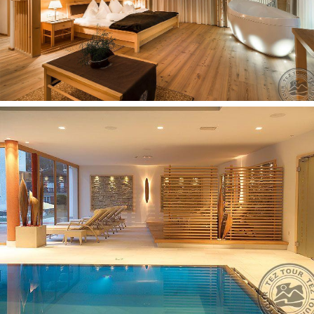
registratūra (08:00-22:30)
slidžių/batų saugojimo kambarys (su batų džiovykla)
uždari baseinai: 1 (šildomas, SPA centre, nemokamai)
a la carte restoranai: 1 ("Nives")
vyno rūsys
barai: 1 (lounge)
restoranai: 1
kavinė 1
belaidis internetas nemokamai (visame viešbutyje)
garažas nemokamai (požeminis)
Numeryje
plaukų džiovintuvas: yra
rankšluosčių keitimas: pagal atskirą užklausimą
balkonas
numerių tvarkymas: kasdien
patalynės keitimas: pagal atskirą užklausimą
šlepetės
grindys: medinis
vonia arba dušas
televizorius: palydovinė
kosmetinis veidrodis
internetas: Wi-Fi nemokamai