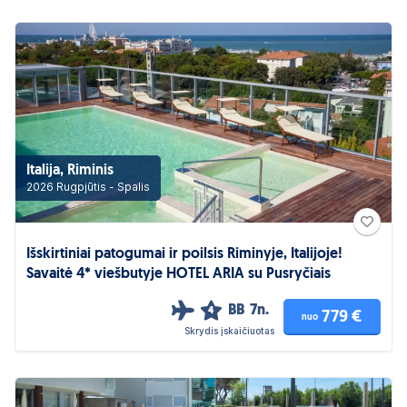
Italija, Riminis
2026 Rugpjūtis - Spalis
Išskirtiniai patogumai ir poilsis Riminyje, Italijoje!
Savaitė 4* viešbutyje HOTEL ARIA su Pusryčiais
BB
7n.
4
779 €
nuo
Skrydis įskaičiuotas