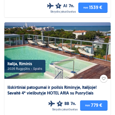
AI
7n.
5
1539 €
nuo
Skrydis įskaičiuotas
Italija, Riminis
2026 Rugpjūtis - Spalis
Išskirtiniai patogumai ir poilsis Riminyje, Italijoje!
Savaitė 4* viešbutyje HOTEL ARIA su Pusryčiais
BB
7n.
4
779 €
nuo
Skrydis įskaičiuotas