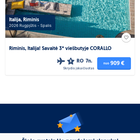
Italija, Riminis
2026 Rugpjūtis - Spalis
Riminis, Italija! Savaitė 3* viešbutyje CORALLO
RO
7n.
3
909 €
nuo
Skrydis įskaičiuotas