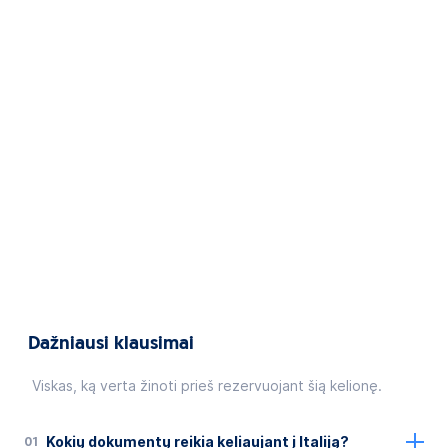
Dažniausi klausimai
Viskas, ką verta žinoti prieš rezervuojant šią kelionę.
01
Kokių dokumentų reikia keliaujant į Italiją?