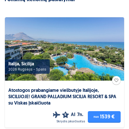
Italija, Sicilija
2026 Rugsėjis - Spalis
Atostogos prabangiame viešbutyje Italijoje,
SICILIJOJE! GRAND PALLADIUM SICILIA RESORT & SPA
su Viskas Įskaičiuota
AI
7n.
5
1539 €
nuo
Skrydis įskaičiuotas