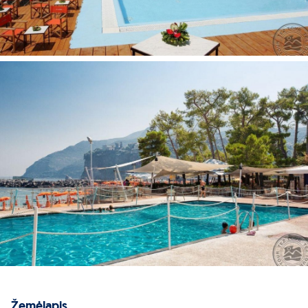
Žemėlapis