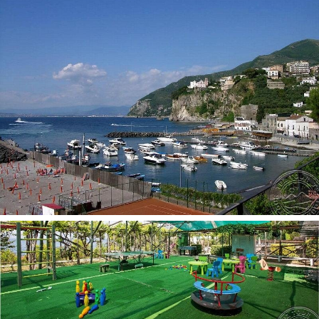
Konferencijų salės: 1
Barai: 2
Bagažo saugojimo kambarys
Restoranai: 2
Sūkurinės vonios: 1
Belaidis internetas -registratūroje, nemokamai
Baseinai: 2
Biblioteka
Liftas
Paplūdimys:
Stambaus žvyro/akmenuotas
Nuosavas
Pramogos ir sportas:
Sauna 2
Masažas už papildomą mokestį
Grožio salonas
Vandens polo 2
Futbolas nemokamai
Stalo tenisas nemokamai
Teniso kortas 2