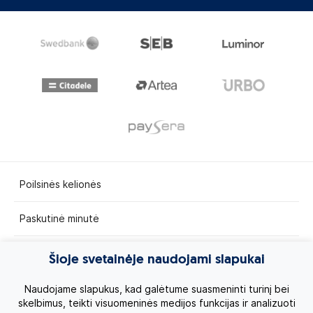
Poilsinės kelionės
Paskutinė minutė
Egzotinės kelionės
Šioje svetainėje naudojami slapukai
Kruizai
Naudojame slapukus, kad galėtume suasmeninti turinį bei
skelbimus, teikti visuomeninės medijos funkcijas ir analizuoti