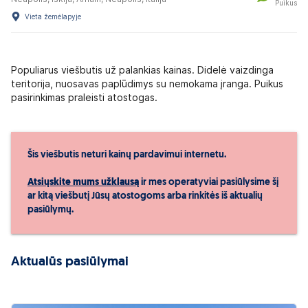
Puikus
Vieta žemėlapyje
Populiarus viešbutis už palankias kainas. Didelė vaizdinga
teritorija, nuosavas paplūdimys su nemokama įranga. Puikus
pasirinkimas praleisti atostogas.
Šis viešbutis neturi kainų pardavimui internetu.
Atsiųskite mums užklausą
ir mes operatyviai pasiūlysime šį
ar kitą viešbutį Jūsų atostogoms arba rinkitės iš aktualių
pasiūlymų.
Aktualūs pasiūlymai