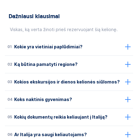
Dažniausi klausimai
Viskas, ką verta žinoti prieš rezervuojant šią kelionę.
01
Kokie yra vietiniai paplūdimiai?
02
Ką būtina pamatyti regione?
03
Kokios ekskursijos ir dienos kelionės siūlomos?
04
Koks naktinis gyvenimas?
05
Kokių dokumentų reikia keliaujant į Italiją?
06
Ar Italija yra saugi keliautojams?