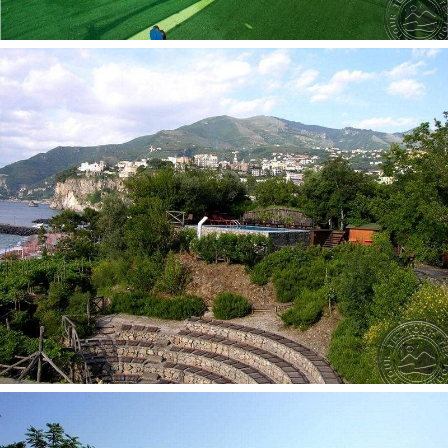
Soliariumas 2
Vaikai nuo 8 mėn. iki 3 metų:
Lovelė: pagal atskirą užklausimą, už papildomą mokestį
Vaikiškos kėdutės restorane yra
Kontaktai:
Аdresas: Via Marina d'Equa, 80069 Vico Equense NA,
Italija
Telefonas: +39 081 802 8562
Internetinė svetainė:
www.axidie.it