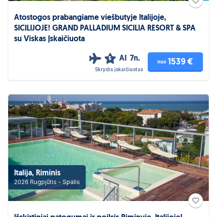
Atostogos prabangiame viešbutyje Italijoje,
SICILIJOJE! GRAND PALLADIUM SICILIA RESORT & SPA
su Viskas Įskaičiuota
AI
7n.
5
1539 €
nuo
Skrydis įskaičiuotas
Italija, Riminis
2026 Rugpjūtis - Spalis