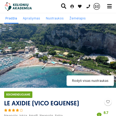
0 700 11007
Pradžia
Aprašymas
Nuotraukos
Žemėlapis
Paskutinė
Pažintinės
Egzotinės
Kruizai
minutė
kelionės
kelionės
Rodyti visas nuotraukas
REKOMENDUOJAME
LE AXIDIE (VICO EQUENSE)
8.7
Neapolis, Iskija, Amalfi, Neapolis, Italija