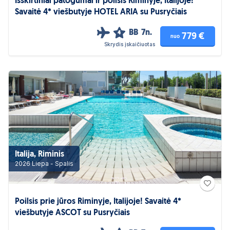
Išskirtiniai patogumai ir poilsis Riminyje, Italijoje!
Savaitė 4* viešbutyje HOTEL ARIA su Pusryčiais
BB
7n.
4
779 €
nuo
Skrydis įskaičiuotas
Italija, Riminis
2026 Liepa - Spalis
Poilsis prie jūros Riminyje, Italijoje! Savaitė 4*
viešbutyje ASCOT su Pusryčiais