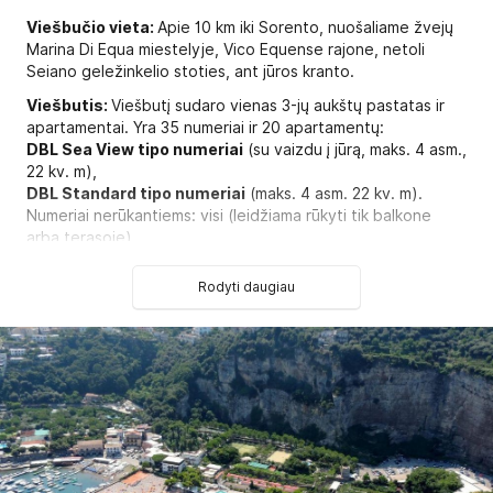
Viešbučio vieta:
Apie 10 km iki Sorento, nuošaliame žvejų
Marina Di Equa miestelyje, Vico Equense rajone, netoli
Seiano geležinkelio stoties, ant jūros kranto.
Viešbutis:
Viešbutį sudaro vienas 3-jų aukštų pastatas ir
apartamentai. Yra 35 numeriai ir 20 apartamentų:
DBL Sea View tipo numeriai
(su vaizdu į jūrą, maks. 4 asm.,
22 kv. m),
DBL Standard tipo numeriai
(maks. 4 asm. 22 kv. m).
Numeriai nerūkantiems: visi (leidžiama rūkyti tik balkone
arba terasoje)
Numeriai pritaikyti žmonėms su negalia: yra
Rodyti daugiau
Numeryje:
Seifas numeryje, nemokamai
Patalynės keitimas: pagal atskirą užklausimą
Oro kondicionierius: centrinis
Aptarnavimas numeriuose: už papildomą mokestį
Rankšluosčių keitimas: pagal atskirą užklausimą
Telefonas
Grindys: plytelės
Numerių tvarkymas: kasdien