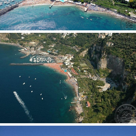
Šlepetės
Plaukų džiovintuvas: yra
Mini baras 1
Balkonas
Dušas
Internetas: Wi-Fi nemokamai
Chalatas
Vonia arba dušas
Televizorius: yra
Vaikams:
Žaidimų aikštelė
Vaikų klubas
Auklė pagal atskirą užklausimą, už papildomą mokestį
Pramoginiai renginiai vaikams
Viešbučio teritorijoje:
Drabužių skalbimo paslaugos
Registratūra
Automobilių stovėjimo aikštelė: nemokamai
Amfiteatras
Drabužių valymo paslaugos