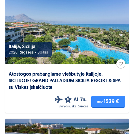
Italija, Sicilija
2026 Rugsėjis - Spalis
Atostogos prabangiame viešbutyje Italijoje,
SICILIJOJE! GRAND PALLADIUM SICILIA RESORT & SPA
su Viskas Įskaičiuota
AI
7n.
5
1539 €
nuo
Skrydis įskaičiuotas