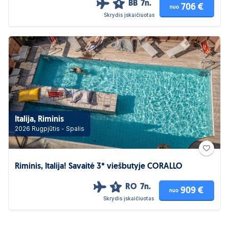
BB
7n.
4
706 €
nuo
Skrydis įskaičiuotas
Italija, Riminis
2026 Rugpjūtis - Spalis
Riminis, Italija! Savaitė 3* viešbutyje CORALLO
RO
7n.
3
909 €
nuo
Skrydis įskaičiuotas