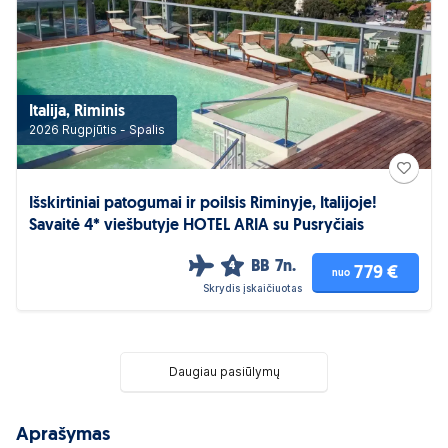
Italija, Riminis
2026 Rugpjūtis - Spalis
Išskirtiniai patogumai ir poilsis Riminyje, Italijoje!
Savaitė 4* viešbutyje HOTEL ARIA su Pusryčiais
BB
7n.
4
779 €
nuo
Skrydis įskaičiuotas
Daugiau pasiūlymų
Aprašymas