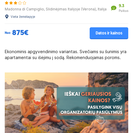
9.3
Madonna di Campiglio, Slidinėjimas Italijoje (Verona), Italija
Puikus
Vieta žemėlapyje
875€
Datos ir kainos
Nuo
Ekonominis apgyvendinimo variantas. Svečiams su šunimis yra
apartamentai su išėjimu į sodą. Rekomenduojamas poroms.