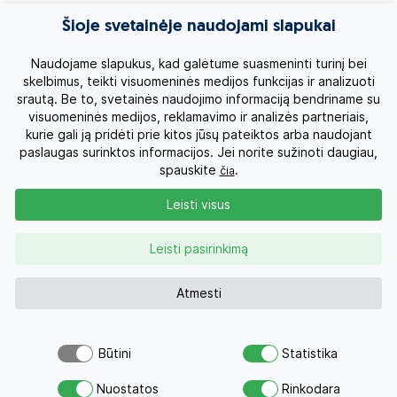
Egzotinės kelionės
Šioje svetainėje naudojami slapukai
Kruizai
Naudojame slapukus, kad galėtume suasmeninti turinį bei
skelbimus, teikti visuomeninės medijos funkcijas ir analizuoti
srautą. Be to, svetainės naudojimo informaciją bendriname su
Kelionės po Lietuvą
visuomeninės medijos, reklamavimo ir analizės partneriais,
kurie gali ją pridėti prie kitos jūsų pateiktos arba naudojant
Apie mus
paslaugas surinktos informacijos. Jei norite sužinoti daugiau,
spauskite
.
čia
Privatumo politika
Leisti visus
Vartotojų teisės
Leisti pasirinkimą
Kontaktai
Atmesti
Organizatoriaus licenzija
Būtini
Statistika
Atsiųsk užklausą
Užklausa
0 700 11007
Nuostatos
Rinkodara
Savo svajonių atostogoms