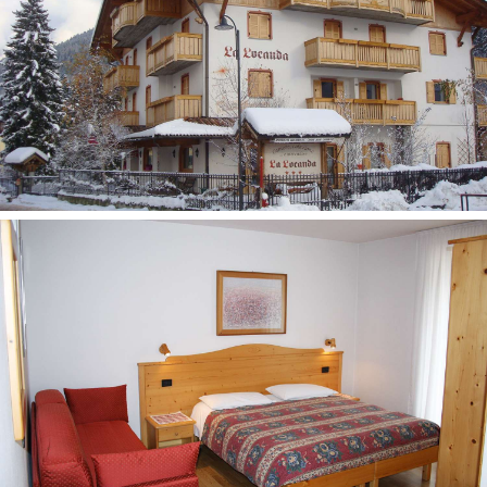
Viešbučio kategorija šalyje – 3*
Kambariai
Standartinis kambarys
Dušas
Tualetas
Plaukų džiovintuvas
Balkonas (ne visuose kambariuose)
Telefonas
Televizorius
Seifas
Bevielis internetas
Maksimalus apgyvendinimas – 4
Bilo tipo kambarys
Apartamento plotas apie 55 kv. m
Miegamasis
Svetainė su miegamąja sofa
Dušas
Tualetas
Plaukų džiovintuvas
Balkonas (ne visuose kambariuose)