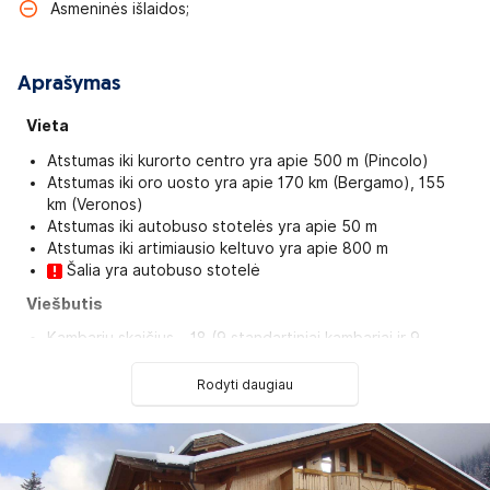
Asmeninės išlaidos;
Aprašymas
Vieta
Atstumas iki kurorto centro yra apie 500 m (Pincolo)
Atstumas iki oro uosto yra apie 170 km (Bergamo), 155
km (Veronos)
Atstumas iki autobuso stotelės yra apie 50 m
Atstumas iki artimiausio keltuvo yra apie 800 m
Šalia yra autobuso stotelė
Viešbutis
Kambarių skaičius – 18 (9 standartiniai kambariai ir 9
apartamentai)
Pusryčių kambarys
Rodyti daugiau
Baras (mokama)
Bevielis internetas
Automobilių stovėjimo aikštelė
Slidinėjimo inventoriaus kambarys