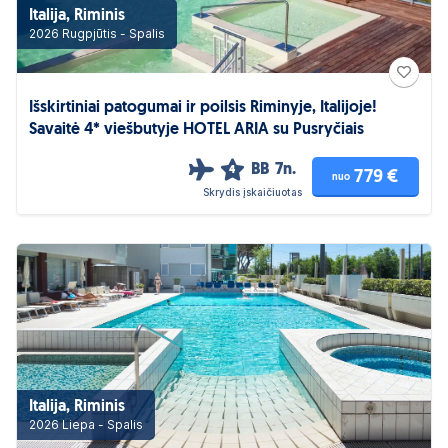
Italija, Riminis
2026 Rugpjūtis - Spalis
Išskirtiniai patogumai ir poilsis Riminyje, Italijoje!
Savaitė 4* viešbutyje HOTEL ARIA su Pusryčiais
BB
7n.
4
779 €
nuo
Skrydis įskaičiuotas
Italija, Riminis
2026 Liepa - Spalis