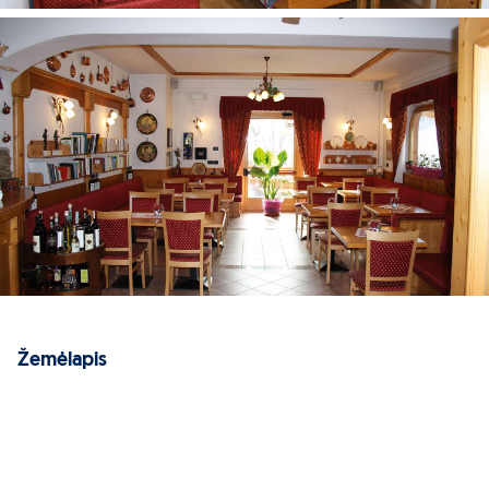
Telefonas
Televizorius
Seifas
Bevielis internetas
Virtuvė
Šaldytuvas
Orkaitė
Maksimalus apgyvendinimas – 4
Vaikams
Lovelės kūdikiams (pagal atskirą užklausą, mokama)
Maitinimas
Galimi maitinimo tipai: Be maitinimo, Pusryčiai
Pastabos
Žemėlapis
Maistas ir gėrimai viešbučio restoranuose, kavinėse ir
baruose, išvardintuose viešbučio aprašyme, yra tiekiami
viešbučio administracijos nustatyta tvarka ir yra mokami
priklausomai nuo užsisakyto maitinimo tipo
Į kainą įskaičiuota balta patalynė, rankšluosčiai (keičiama
kartą per savaitę). Kasdieninis keitimas – pagal