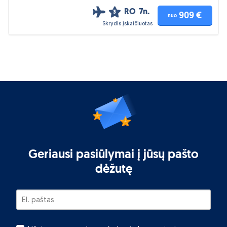
RO
7n.
3
909 €
nuo
Skrydis įskaičiuotas
Geriausi pasiūlymai į jūsų pašto
dėžutę