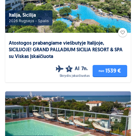
Italija, Sicilija
2026 Rugsėjis - Spalis
Atostogos prabangiame viešbutyje Italijoje,
SICILIJOJE! GRAND PALLADIUM SICILIA RESORT & SPA
su Viskas Įskaičiuota
AI
7n.
5
1539 €
nuo
Skrydis įskaičiuotas