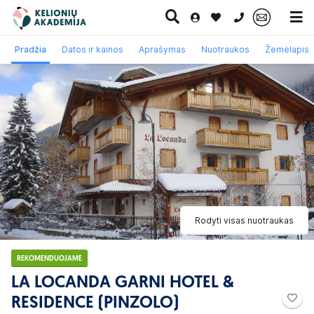
0 700 11007
Pradžia
Datos ir kainos
Aprašymas
Nuotraukos
Žemėlapis
Paskutinė
Pažintinės
Egzotinės
Kruizai
minutė
kelionės
kelionės
Rodyti visas nuotraukas
REKOMENDUOJAME
LA LOCANDA GARNI HOTEL &
RESIDENCE (PINZOLO)