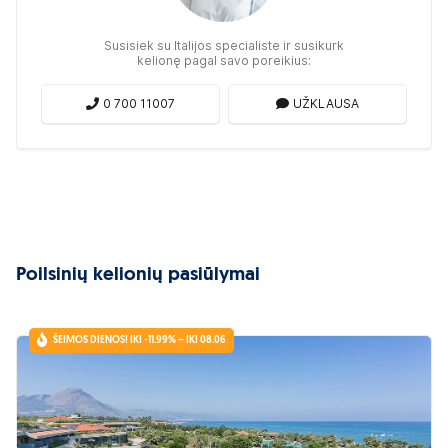
Susisiek su Italijos specialiste ir susikurk
kelionę pagal savo poreikius:
0 700 11007
UŽKLAUSA
Poilsinių kelionių pasiūlymai
ŠEIMOS DIENOS! IKI -11.99% – IKI 08.06