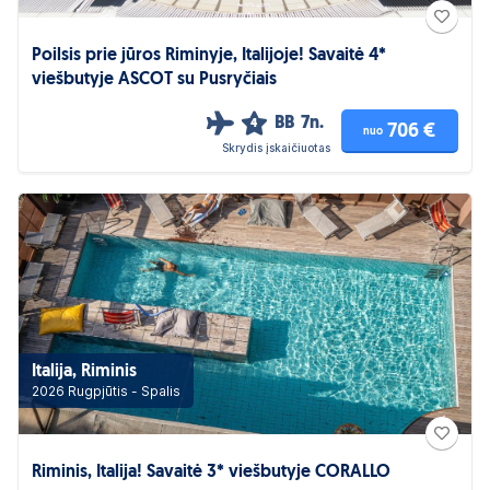
Poilsis prie jūros Riminyje, Italijoje! Savaitė 4*
viešbutyje ASCOT su Pusryčiais
BB
7n.
4
706 €
nuo
Skrydis įskaičiuotas
Italija, Riminis
2026 Rugpjūtis - Spalis
Riminis, Italija! Savaitė 3* viešbutyje CORALLO