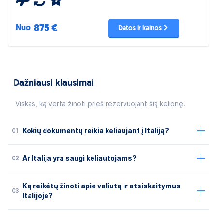
3
875 €
Nuo
Datos ir kainos
Dažniausi klausimai
Viskas, ką verta žinoti prieš rezervuojant šią kelionę.
01
Kokių dokumentų reikia keliaujant į Italiją?
02
Ar Italija yra saugi keliautojams?
Ką reikėtų žinoti apie valiutą ir atsiskaitymus
03
Italijoje?