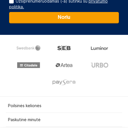
Užsiprenumeruodamas (-a) sutinku su
privatumo
politika.
Noriu
Poilsinės kelionės
Paskutinė minutė