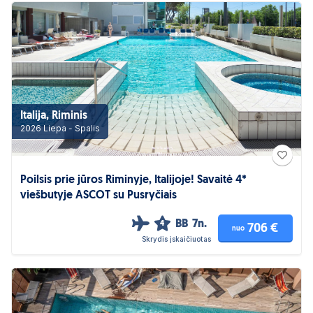
Italija, Riminis
2026 Liepa - Spalis
Poilsis prie jūros Riminyje, Italijoje! Savaitė 4*
viešbutyje ASCOT su Pusryčiais
BB
7n.
4
706 €
nuo
Skrydis įskaičiuotas