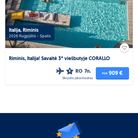
Italija, Riminis
2026 Rugpjūtis - Spalis
Riminis, Italija! Savaitė 3* viešbutyje CORALLO
RO
7n.
3
909 €
nuo
Skrydis įskaičiuotas