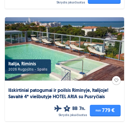
Skrydis įskaičiuotas
Italija, Riminis
2026 Rugpjūtis - Spalis
Išskirtiniai patogumai ir poilsis Riminyje, Italijoje!
Savaitė 4* viešbutyje HOTEL ARIA su Pusryčiais
BB
7n.
4
779 €
nuo
Skrydis įskaičiuotas