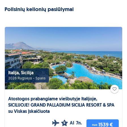
Poilsinių kelionių pasiūlymai
Italija, Sicilija
2026 Rugsėjis - Spalis
Atostogos prabangiame viešbutyje Italijoje,
SICILIJOJE! GRAND PALLADIUM SICILIA RESORT & SPA
su Viskas Įskaičiuota
AI
7n.
5
1539 €
nuo