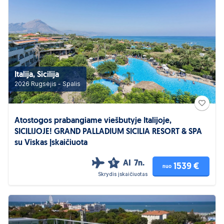
Italija, Sicilija
2026 Rugsėjis - Spalis
Atostogos prabangiame viešbutyje Italijoje,
SICILIJOJE! GRAND PALLADIUM SICILIA RESORT & SPA
su Viskas Įskaičiuota
AI
7n.
5
1539 €
nuo
Skrydis įskaičiuotas