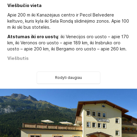
Viešbučio vieta
Apie 200 m iki Kanazėjaus centro ir Pecol Belvedere
keltuvo, kuris kyla iki Sela Rondą slidinėjimo zonos. Apie 100
m iki ski bus stotelės.
Atstumas iki oro uostų
: iki Venecijos oro uosto – apie 170
km, iki Veronos oro uosto – apie 189 km, iki Insbruko oro
uosto – apie 200 km, iki Bergamo oro uosto – apie 260 km.
Viešbutis
Pastatytas 1959 metais, paskutinį kartą atnaujintas 2008
metais.
Rodyti daugiau
Viešbutį sudaro vienas 2-jų aukštų pastatas. Viso yra 14
numerių. Yra numeriai pritaikyti asmenims su negalia.
2
DBL Standard tipo numeriai
(16-18 m
, maks. 2-3 asm.,
arba 2 suaugę+2 vaikai iki 12 metų (dviaukštė lova),
dauguma numerių su balkonu);
Galima atsiskaityti kortelėmis:
Visa, MasterCard
Apgyvendinimas su gyvūnais:
įmanomas, nemokamai