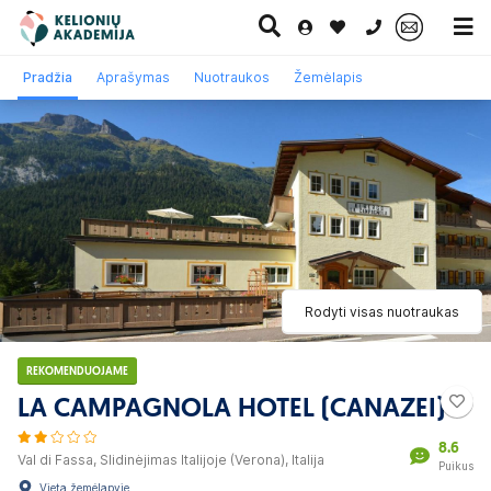
0 700 11007
Pradžia
Aprašymas
Nuotraukos
Žemėlapis
Paskutinė
Pažintinės
Egzotinės
Kruizai
minutė
kelionės
kelionės
Rodyti visas nuotraukas
REKOMENDUOJAME
LA CAMPAGNOLA HOTEL (CANAZEI)
8.6
Val di Fassa, Slidinėjimas Italijoje (Verona), Italija
Puikus
Vieta žemėlapyje