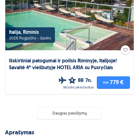
Italija, Riminis
2026 Rugpjūtis - Spalis
Išskirtiniai patogumai ir poilsis Riminyje, Italijoje!
Savaitė 4* viešbutyje HOTEL ARIA su Pusryčiais
BB
7n.
4
779 €
nuo
Skrydis įskaičiuotas
Daugiau pasiūlymų
Aprašymas