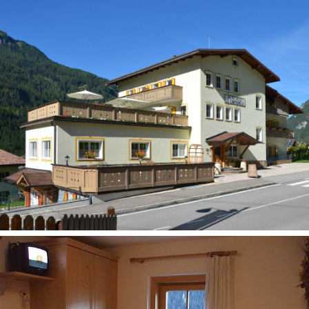
televizijos salė
terasa
belaidis internetas nemokamai
barai: 1
registratūra (06:30-23:00)
automobilių stovėjimo aikštelė nemokamai
Pramogos ir sportas
sauna už papildomą mokestį
Vaikai nuo 8 mėn. iki 3 metų
lovelė: yra