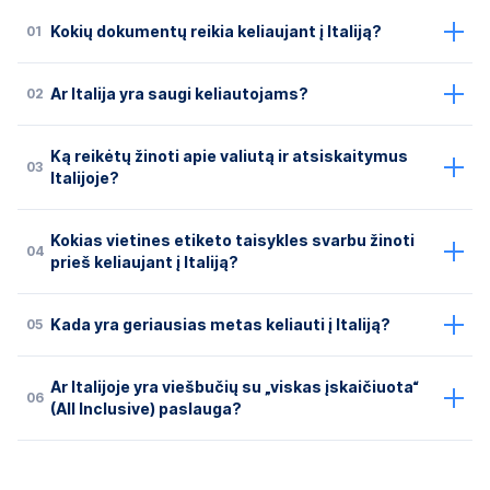
01
Kokių dokumentų reikia keliaujant į Italiją?
02
Ar Italija yra saugi keliautojams?
Ką reikėtų žinoti apie valiutą ir atsiskaitymus
03
Italijoje?
Kokias vietines etiketo taisykles svarbu žinoti
04
prieš keliaujant į Italiją?
05
Kada yra geriausias metas keliauti į Italiją?
Ar Italijoje yra viešbučių su „viskas įskaičiuota“
06
(All Inclusive) paslauga?