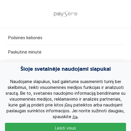
Poilsinės kelionės
Paskutinė minutė
Egzotinės kelionės
Šioje svetainėje naudojami slapukai
Kruizai
Naudojame slapukus, kad galėtume suasmeninti turinį bei
skelbimus, teikti visuomeninės medijos funkcijas ir analizuoti
srautą. Be to, svetainės naudojimo informaciją bendriname su
Kelionės po Lietuvą
visuomeninės medijos, reklamavimo ir analizės partneriais,
kurie gali ją pridėti prie kitos jūsų pateiktos arba naudojant
Apie mus
paslaugas surinktos informacijos. Jei norite sužinoti daugiau,
spauskite
.
čia
Privatumo politika
Leisti visus