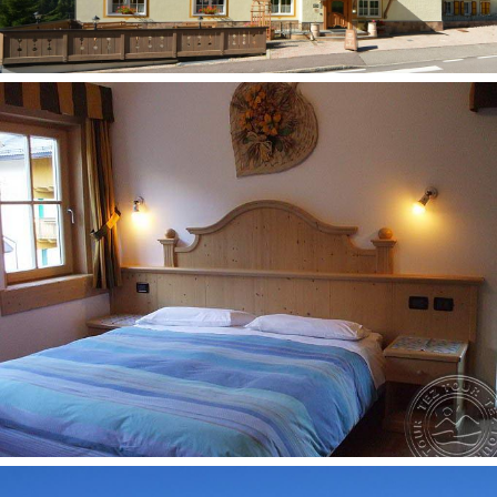
Adresas:
Val di Fassa, Canazei, Via de Col de Pin, 10
Numeryje
rankšluosčių keitimas: kas antrą dieną
televizorius: yra
internetas: Wi-Fi nemokamai
telefonas
vonia arba dušas
seifas yra
plaukų džiovintuvas: yra
televizorius: palydovinė
patalynės keitimas: 1 kartą per savaitę
rusiški kanalai: 1
numerių tvarkymas: kasdien
radijas
grindys: laminatas
balkonas ne visuose numeriuose
Viešbučio teritorijoje
slidžių/batų saugojimo kambarys (su batų džiovykla)
garažas už papildomą mokestį (už 50 m nuo viešbučio)
pusryčių kambarys