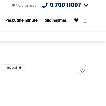
0 700 11007
Norų sąrašas
Paskutinė minutė
Slidinėjimas
Spausdinti