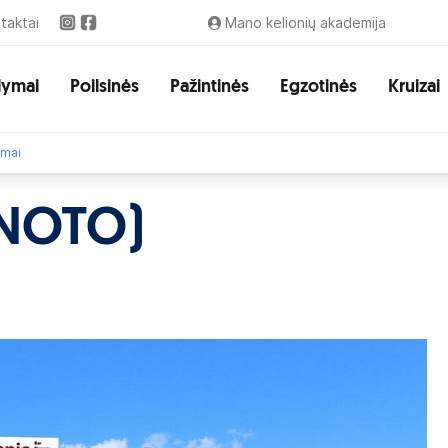
taktai
Mano kelionių akademija
lymai
Poilsinės
Pažintinės
Egzotinės
Kruizai
imai
 NOTO)