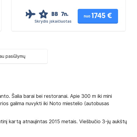
BB
7n.
1745 €
4
nuo
Skrydis įskaičiuotas
au pasiūlymų
nto. Šalia barai bei restoranai. Apie 300 m iki mini
rios galima nuvykti iki Noto miestelio (autobusas
inį kartą atnaujintas 2015 metais. Viešbučio 3-jų aukštų