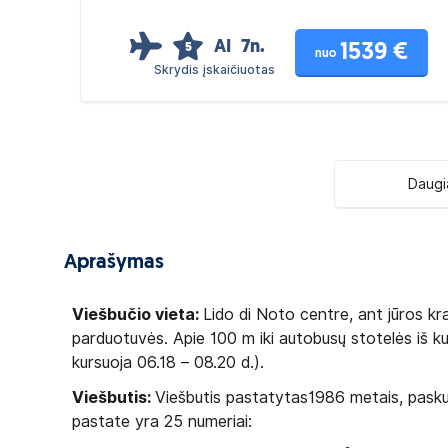
Įskaičiuota
AI
7n.
1539 €
5
nuo
Skrydis įskaičiuotas
Daugi
Aprašymas
Viešbučio vieta:
Lido di Noto centre, ant jūros kra
parduotuvės. Apie 100 m iki autobusų stotelės iš ku
kursuoja 06.18 – 08.20 d.).
Viešbutis:
Viešbutis pastatytas1986 metais, paskut
pastate yra 25 numeriai: