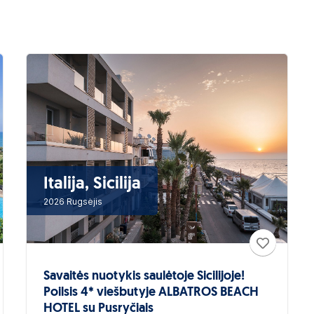
Italija, Sicilija
2026 Rugsėjis
Savaitės nuotykis saulėtoje Sicilijoje!
Poilsis 4* viešbutyje ALBATROS BEACH
HOTEL su Pusryčiais