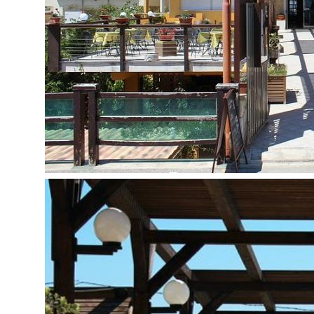
Viešbučio teritorijoje:
Registratūra
Barai: 1
Restoranai: 1
Automobilių stovėjimo aikštelė nemokamai
Belaidis internetas nemokamai
Liftas
Kontaktai:
Аdresas:
Viale Lido, 96017 Noto SR, Italija
Telefonas:
+39 0931 812040
Internetinė svetainė:
www.hoteljonio.eu