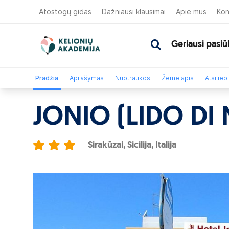
Atostogų gidas
Dažniausi klausimai
Apie mus
Kon
Geriausi pasiū
Pradžia
Aprašymas
Nuotraukos
Žemėlapis
Atsiliep
JONIO (LIDO DI
Sirakūzai, Sicilija, Italija