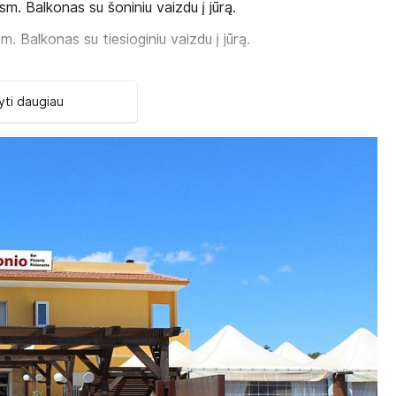
sm. Balkonas su šoniniu vaizdu į jūrą.
m. Balkonas su tiesioginiu vaizdu į jūrą.
. Balkonas su vaizdu į gatvę (2 auštas).
ti daugiau