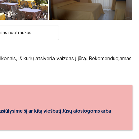
isas nuotraukas
balkonais, iš kurių atsiveria vaizdas į jūrą. Rekomenduojamas
asiūlysime šį ar kitą viešbutį Jūsų atostogoms arba