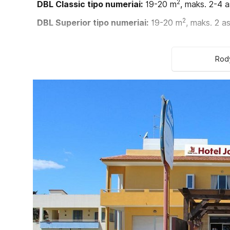
2
DBL Classic tipo numeriai:
19-20 m
, maks. 2-4 a
2
DBL Superior tipo numeriai:
19-20 m
, maks. 2 as
2
DBL Basic tipo numeriai:
19-20 m
, maks. 2-3 asm
Numeryje:
Rody
Seifas yra
Patalynės keitimas: kas antrą dieną
Oro kondicionierius
Šaldytuvas nemokamai
Rankšluosčių keitimas: kas antrą dieną
Telefonas
Grindys: plytelės
Numerių tvarkymas: kasdien
Plaukų džiovintuvas: yra
Balkonas
Televizorius: palydovinė
Dušas
Internetas: Wi-Fi nemokamai