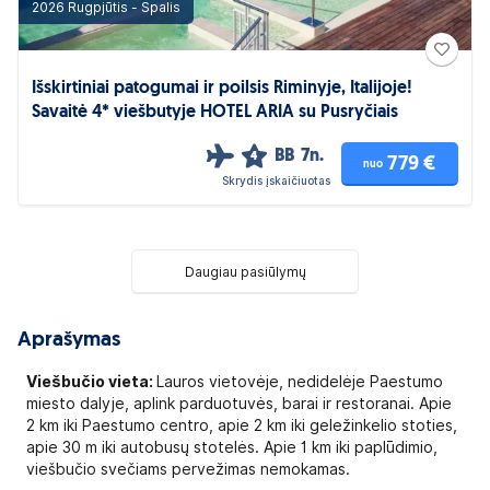
2026 Rugpjūtis - Spalis
Išskirtiniai patogumai ir poilsis Riminyje, Italijoje!
Savaitė 4* viešbutyje HOTEL ARIA su Pusryčiais
BB
7n.
4
779 €
nuo
Skrydis įskaičiuotas
Daugiau pasiūlymų
Aprašymas
Viešbučio vieta:
Lauros vietovėje, nedidelėje Paestumo
miesto dalyje, aplink parduotuvės, barai ir restoranai. Apie
2 km iki Paestumo centro, apie 2 km iki geležinkelio stoties,
apie 30 m iki autobusų stotelės. Apie 1 km iki paplūdimio,
viešbučio svečiams pervežimas nemokamas.