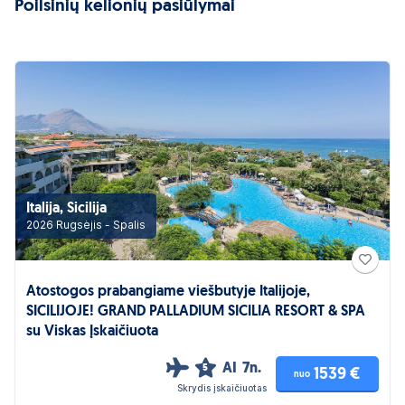
Poilsinių kelionių pasiūlymai
Italija, Sicilija
2026 Rugsėjis - Spalis
Atostogos prabangiame viešbutyje Italijoje,
SICILIJOJE! GRAND PALLADIUM SICILIA RESORT & SPA
su Viskas Įskaičiuota
AI
7n.
5
1539 €
nuo
Skrydis įskaičiuotas