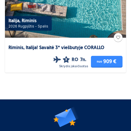
Italija, Riminis
2026 Rugpjūtis - Spalis
Riminis, Italija! Savaitė 3* viešbutyje CORALLO
RO
7n.
3
909 €
nuo
Skrydis įskaičiuotas