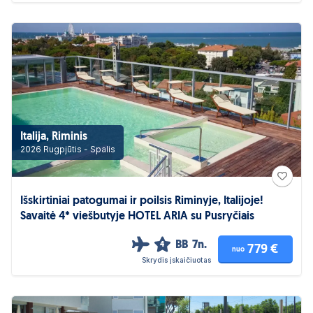
Italija, Riminis
2026 Rugpjūtis - Spalis
Išskirtiniai patogumai ir poilsis Riminyje, Italijoje!
Savaitė 4* viešbutyje HOTEL ARIA su Pusryčiais
BB
7n.
4
779 €
nuo
Skrydis įskaičiuotas