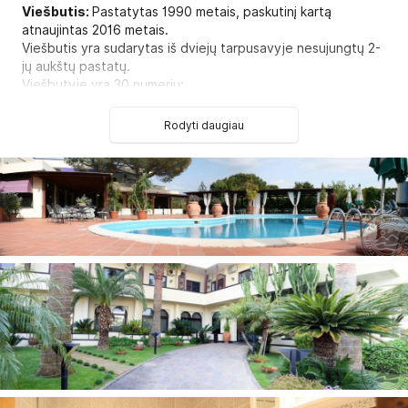
Viešbutis:
Pastatytas 1990 metais, paskutinį kartą
atnaujintas 2016 metais.
Viešbutis yra sudarytas iš dviejų tarpusavyje nesujungtų 2-
jų aukštų pastatų.
Viešbutyje yra 30 numerių:
DBL tipo numeriai
(dviejų aukštų lovos, maks. 2-4 asm., 16-
18 kv.m).
Rodyti daugiau
Numeryje:
Seifas yra
Patalynės keitimas: kas 2 dienas
Oro kondicionierius: yra
Rankšluosčių keitimas: kasdien
Telefonas
Grindys: plytelės
Numerių tvarkymas: kasdien
Šlepetės
Plaukų džiovintuvas: yra
Balkonas
Televizorius: palydovinė
Dušas
Internetas: Wi-Fi nemokamai