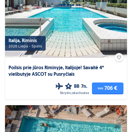
Italija, Riminis
2026 Liepa - Spalis
Poilsis prie jūros Riminyje, Italijoje! Savaitė 4*
viešbutyje ASCOT su Pusryčiais
BB
7n.
4
706 €
nuo
Skrydis įskaičiuotas