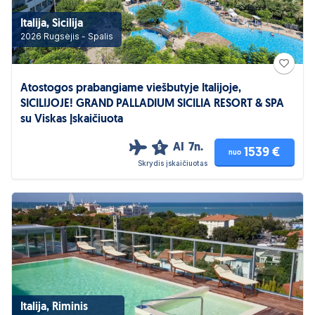
Italija, Sicilija
2026 Rugsėjis - Spalis
Atostogos prabangiame viešbutyje Italijoje,
SICILIJOJE! GRAND PALLADIUM SICILIA RESORT & SPA
su Viskas Įskaičiuota
AI
7n.
5
1539 €
nuo
Skrydis įskaičiuotas
Italija, Riminis