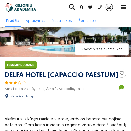
0 700 11007
Pradžia
Aprašymas
Nuotraukos
Žemėlapis
Paskutinė
Pažintinės
Egzotinės
Kruizai
minutė
kelionės
kelionės
Rodyti visas nuotraukas
REKOMENDUOJAME
DELFA HOTEL (CAPACCIO PAESTUM)
Amalfio pakrantė, Iskija, Amalfi, Neapolis, Italija
Vieta žemėlapyje
Viešbutis įsikūręs ramioje vietoje, erdvios bendro naudojimo
patalpos. Gera kaina ir vietinio regiono virtuvė daro šį viešbutį
puikiu pasirinkimu turistams, kurie ieško gero kainos ir kokybės