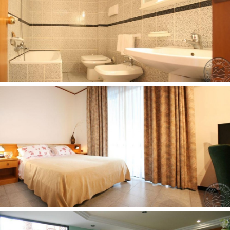
Chalatas
Vaikams:
Auklė už papildomą mokestį
Viešbučio teritorijoje:
Registratūra
Barai: 1
Konferencijų salės: 1
Sodas
Restoranai: 1
Internetas 0
Automobilių stovėjimo aikštelė nemokamai
Baseinai: 1
Belaidis internetas nemokamai
Televizijos salė
Liftas
Paplūdimys:
Paplūdimyje: skėčiai, gultai yra
Kontaktai:
Аdresas: Via Laura, 7, 84063 Paestum SA, Italija