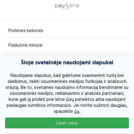
Poilsinės kelionės
Paskutinė minutė
Egzotinės kelionės
Šioje svetainėje naudojami slapukai
Kruizai
Naudojame slapukus, kad galėtume suasmeninti turinį bei
skelbimus, teikti visuomeninės medijos funkcijas ir analizuoti
srautą. Be to, svetainės naudojimo informaciją bendriname su
Kelionės po Lietuvą
visuomeninės medijos, reklamavimo ir analizės partneriais,
kurie gali ją pridėti prie kitos jūsų pateiktos arba naudojant
Apie mus
paslaugas surinktos informacijos. Jei norite sužinoti daugiau,
spauskite
.
čia
Privatumo politika
Leisti visus
Vartotojų teisės