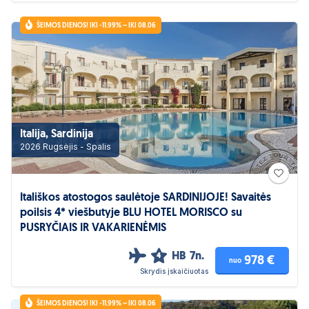
ŠEIMOS DIENOS! IKI -11.99% – IKI 08.06
Italija, Sardinija
2026 Rugsėjis - Spalis
Itališkos atostogos saulėtoje SARDINIJOJE! Savaitės
poilsis 4* viešbutyje BLU HOTEL MORISCO su
PUSRYČIAIS IR VAKARIENĖMIS
HB
7n.
4
978 €
nuo
Skrydis įskaičiuotas
ŠEIMOS DIENOS! IKI -11.99% – IKI 08.06