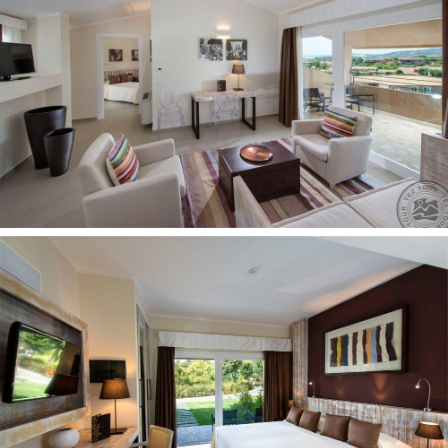
Teniso kortas
Vaikams:
Baseinai vaikams: 1
Restoranas vaikams
Paauglių klubas 2
Vaikų klubas
Auklė pagal atskirą užklausimą, už papildomą mokestį
Paplūdimys:
Smėlio
Įėjimas į jūrą smėlio
Paplūdimyje: skėčiai, gultai nemokamai
Autobusas iki paplūdimio: nemokamai
Kontaktai:
Аdresas:
Viale Belvedere, 09010 Domus De Maria CA,
Italija
Telefonas:
+3907092391
Internetinė svetainė:
www.chialagunaresort.com