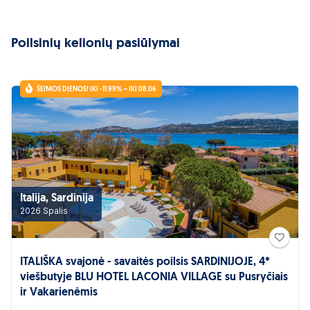
Poilsinių kelionių pasiūlymai
ŠEIMOS DIENOS! IKI -11.99% – IKI 08.06
Italija, Sardinija
2026 Spalis
ITALIŠKA svajonė - savaitės poilsis SARDINIJOJE, 4*
viešbutyje BLU HOTEL LACONIA VILLAGE su Pusryčiais
ir Vakarienėmis