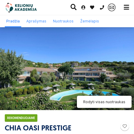
0 700 11007
Pradžia
Aprašymas
Nuotraukos
Žemėlapis
Paskutinė
Pažintinės
Egzotinės
Kruizai
minutė
kelionės
kelionės
Rodyti visas nuotraukas
REKOMENDUOJAME
CHIA OASI PRESTIGE