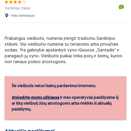
Sardinija, Italija
Vieta žemėlapyje
Prabangus viešbutis, numeriai įrengti tradiciniu Sardinijos
stiliumi. Visi viešbučio numeriai su terasomis arba privačiais
sodais. Yra galimybė apsilankyti vyno rūsiuose „Santadis“ ir
paragauti jų vyno. Viešbutis puikiai tinka porų ir šeimų, kurios
nori ramaus poilsio atostogoms.
Šis viešbutis neturi kainų pardavimui internetu.
Atsiųskite mums užklausą
ir mes operatyviai pasiūlysime šį
ar kitą viešbutį Jūsų atostogoms arba rinkitės iš aktualių
pasiūlymų.