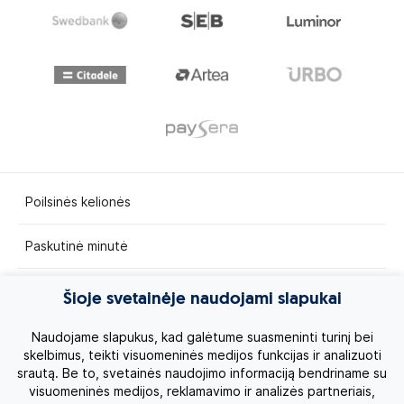
Poilsinės kelionės
Paskutinė minutė
Egzotinės kelionės
Šioje svetainėje naudojami slapukai
Kruizai
Naudojame slapukus, kad galėtume suasmeninti turinį bei
skelbimus, teikti visuomeninės medijos funkcijas ir analizuoti
srautą. Be to, svetainės naudojimo informaciją bendriname su
Kelionės po Lietuvą
visuomeninės medijos, reklamavimo ir analizės partneriais,