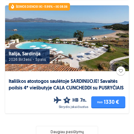
ŠEIMOS DIENOS! IKI -11.99% – IKI 08.06
Italija, Sardinija
2026 Birželis - Spalis
Itališkos atostogos saulėtoje SARDINIJOJE! Savaitės
poilsis 4* viešbutyje CALA CUNCHEDDI su PUSRYČIAIS
HB
7n.
4
1330 €
nuo
Skrydis įskaičiuotas
Daugiau pasiūlymų