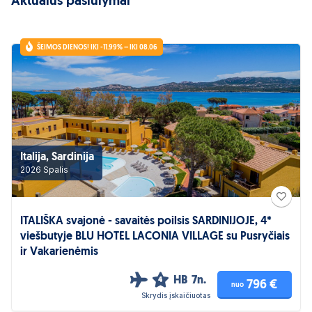
Aktualūs pasiūlymai
ŠEIMOS DIENOS! IKI -11.99% – IKI 08.06
Italija, Sardinija
2026 Spalis
ITALIŠKA svajonė - savaitės poilsis SARDINIJOJE, 4*
viešbutyje BLU HOTEL LACONIA VILLAGE su Pusryčiais
ir Vakarienėmis
HB
7n.
4
796 €
nuo
Skrydis įskaičiuotas