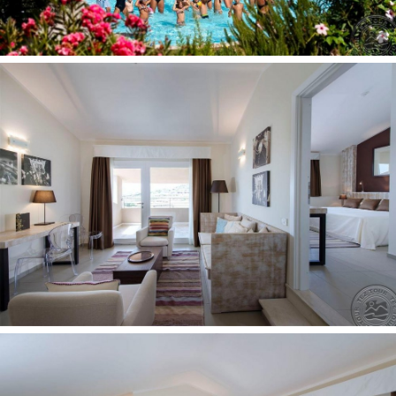
Restoranai: 9
Belaidis internetas nemokamai
Autobusas iki paplūdimio
Baseinai: 1
Parduotuvės
Naktiniai klubai: 1
Pramogos ir sportas:
Nemokamai:
Teniso pamokos
Treniruoklių salė
Treniruoklių salė
Vakariniai renginiai
Pramoginiai renginiai
Už papildomą mokestį:
Kosmetinės procedūros (pirties procedūros)
Masažas
Golfo laukai
Vandens sporto priemonės
Futbolo aikštė