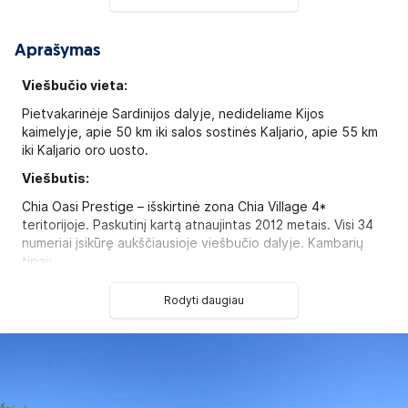
Aprašymas
Viešbučio vieta:
Pietvakarinėje Sardinijos dalyje, nedideliame Kijos
kaimelyje, apie 50 km iki salos sostinės Kaljario, apie 55 km
iki Kaljario oro uosto.
Viešbutis:
Сhia Oasi Prestige – išskirtinė zona Chia Village 4*
teritorijoje. Paskutinį kartą atnaujintas 2012 metais. Visi 34
numeriai įsikūrę aukščiausioje viešbučio dalyje. Kambarių
tipai:
Oasi Garden tipo numeriai (maks. 2 asm.)
Rodyti daugiau
Oasi Garden Deluxe tipo numeriai (maks. 2+1 asm.)
Oasi Superior tipo numeriai (maks. 2+2 asm.)
Oasi BalconyDeluxe tipo numeriai (maks. 2+1 asm.)
Oasi BalconySuite tipo numeriai (maks. 2+2 asm.)
Oasi Family room tipo numeriai (maks. 2+1 asm.)