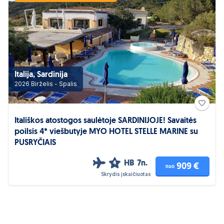
Italija, Sardinija
2026 Birželis - Spalis
Itališkos atostogos saulėtoje SARDINIJOJE! Savaitės
poilsis 4* viešbutyje MYO HOTEL STELLE MARINE su
PUSRYČIAIS
HB
7n.
4
909 €
nuo
Skrydis įskaičiuotas