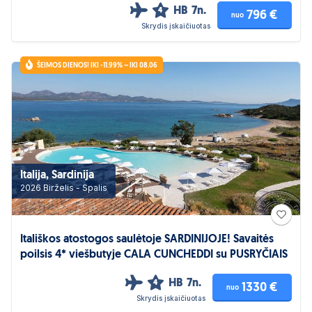
HB
7n.
4
796 €
nuo
Skrydis įskaičiuotas
ŠEIMOS DIENOS! IKI -11.99% – IKI 08.06
Italija, Sardinija
2026 Birželis - Spalis
Itališkos atostogos saulėtoje SARDINIJOJE! Savaitės
poilsis 4* viešbutyje CALA CUNCHEDDI su PUSRYČIAIS
HB
7n.
4
1330 €
nuo
Skrydis įskaičiuotas