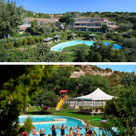
Viešbučio kategorija šalyje - 4*
Numeryje:
Seifas yra
Patalynės keitimas:
Oro kondicionierius: yra
Rankšluosčių keitimas: veikia ekosistema (ranšluosčiai
keičiami palikus juos ant žemės vonios kambaryje)
Telefonas
Numerių tvarkymas: kasdien
Plaukų džiovintuvas: yra
Mini baras 1
Balkonas
Televizorius: palydovinė
Internetas: Wi-Fi nemokamai
Vonia arba dušas
Viešbučio teritorijoje:
Registratūra
SPA centras
Konferencijų salės: 1
Barai: 9
Automobilių nuoma