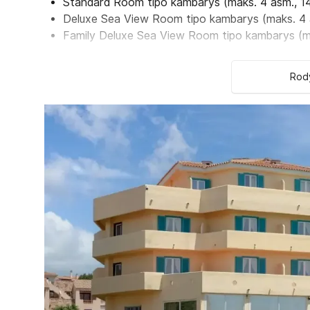
Standard Room tipo kambarys (maks. 4 asm., 
Deluxe Sea View Room tipo kambarys (maks. 4
Family Deluxe Sea View Room tipo kambarys (m
Family Standard Room tipo kambarys (maks. 4 
Economy Standard Room tipo kambarys (maks. 
Rody
Classic Sea View Room tipo kambarys (maks. 2
Viešbučio kategorija šalyje - 3*
Kambariuose:
Dušas
Plaukų džiovintuvas
Oro kondicionierius
Belaidis internetas
Seifas
Telefonas
Televizorius
Mini baras
Balkonas