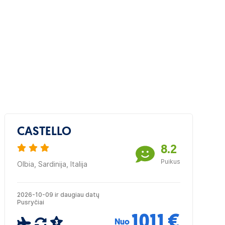
CASTELLO
8.2
Puikus
Olbia, Sardinija, Italija
2026-10-09 ir daugiau datų
Pusryčiai
1011 €
Nuo
3