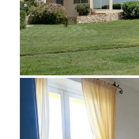
Viešbučio teritorijoje:
Užkandžių baras
Baras
Lauko baseinas
Skalbykla (už papildomą mokestį)
Automobilių stovėjimo aikštelė (nemokamai)
Belaidis internetas visoje viešbučio teritorijoje
Bagažo saugykla
Pervežimas į/iš oro uosto (už papildomą mokest
Pramogos ir sportas:
Nardymas (už papildomą mokestį)
Nardymas su vamzdeliu (už papildomą mokestį)
Plaukimas baidarėmis (už papildomą mokestį)
Žygiai pėsčiomis (už papildomą mokestį)
Vaikams:
Vaikiškos lovelės