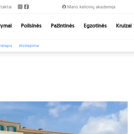
taktai
Mano kelionių akademija
lymai
Poilsinės
Pažintinės
Egzotinės
Kruizai
ėlapis
Atsiliepimai