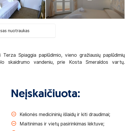
isas nuotraukas
i Terza Spiaggia paplūdimio, vieno gražiausių paplūdimių
štolo skaidrumo vandeniu, prie Kosta Smeraldos vartų.
Neįskaičiuota:
Kelionės medicininių išlaidų ir kiti draudimai;
Maitinimas ir vietų pasirinkimas lėktuve;