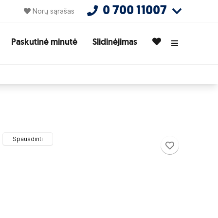
0 700 11007
Norų sąrašas
Paskutinė minutė
Slidinėjimas
Spausdinti