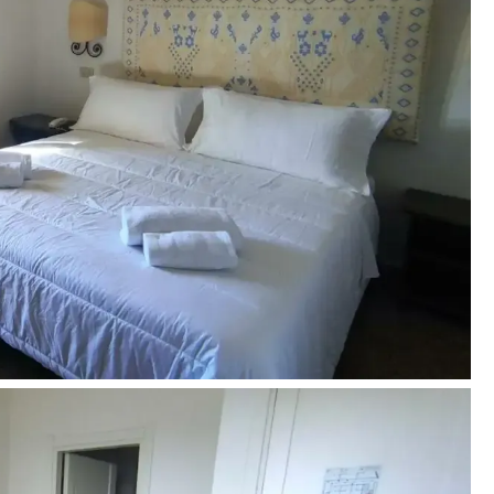
ardegna)
aranci.eu
olfoaranci.eu/en/