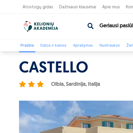
Atostogų gidas
Dažniausi klausimai
Apie mus
Kon
Geriausi pasiū
Pradžia
Datos ir kainos
Aprašymas
Nuotraukos
Žem
CASTELLO
Olbia, Sardinija, Italija