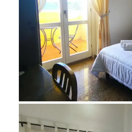
Paplūdimys:
Privatus
Smėlio
Skėčiai, gultai (už papildomą mokestį)
Kontaktai:
Adresas:
Via Libertà, 201 07020 Golfo Aranci (S
Telefonas:
+39 0789 46073
El. pašto adresas:
reservation@hotelcastellogolfo
Internetinė svetainė:
https://www.hotelcastellog