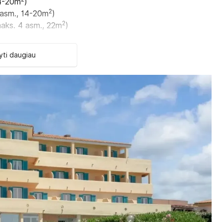
14-20m
)
2
 asm., 14-20m
)
2
aks. 4 asm., 22m
)
2
asm., 22m
)
2
2 asm., 13m
)
ti daugiau
2
 asm., 13m
)