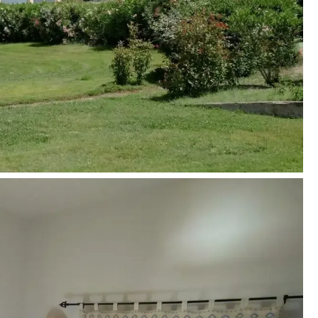
 - nemokamai
į)