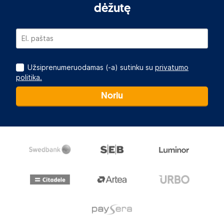
dėžutę
Užsiprenumeruodamas (-a) sutinku su
privatumo
politika.
Noriu