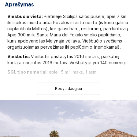
Aprašymas
Viešbučio vieta:
Pietinėje Sicilijos salos pusėje, apie 7 km
iki Ispikos miesto arba Pozalos miesto uosto (iš kurio galima
nuplaukti iki Maltos), kur gausi barų, restoranų, parduotuvių.
Apie 300 m iki Santa Maria del Fokalo smėlio paplūdimio,
kuris apdovanotas Mėlynąja vėliava. Viešbučio svečiams
organizuojamas pervežimas iki paplūdimio (nemokamai).
Viešbutis:
Viešbutis pastatytas 2010 metais, paskutinį
kartą atnaujintas 2016 metais. Viešbutyje yra 140 numerių:
2
SGL tipo numeriai
: apie 15 m
, maks. 1 asm.
2
DBL tipo numeriai
: 15-25 m
, maks. 2-4 asm., miegamasis ir
svetainė su dvigule sofa (atskirta durimis).
Rodyti daugiau
Numeryje:
Seifas
Patalynės keitimas: pagal atskirą užklausimą
Oro kondicionierius
Rankšluosčių keitimas: pagal atskirą užklausimą
Telefonas