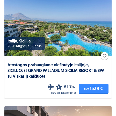
Italija, Sicilija
2026 Rugsėjis - Spalis
Atostogos prabangiame viešbutyje Italijoje,
SICILIJOJE! GRAND PALLADIUM SICILIA RESORT & SPA
su Viskas Įskaičiuota
AI
7n.
5
1539 €
nuo
Skrydis įskaičiuotas