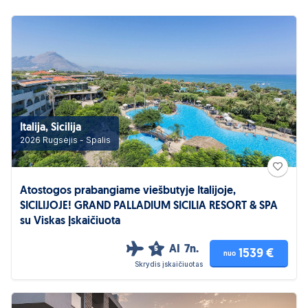
Italija, Sicilija
2026 Rugsėjis - Spalis
Atostogos prabangiame viešbutyje Italijoje,
SICILIJOJE! GRAND PALLADIUM SICILIA RESORT & SPA
su Viskas Įskaičiuota
AI
7n.
5
1539 €
nuo
Skrydis įskaičiuotas