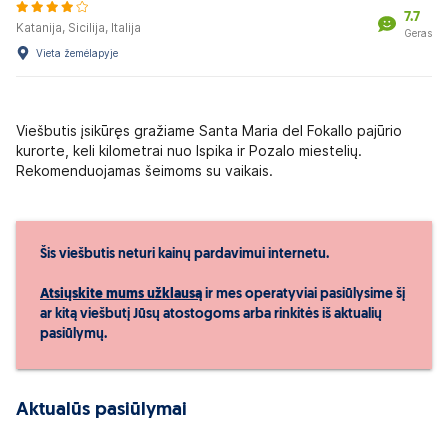
7.7
Katanija, Sicilija, Italija
Geras
Vieta žemėlapyje
Viešbutis įsikūręs gražiame Santa Maria del Fokallo pajūrio
kurorte, keli kilometrai nuo Ispika ir Pozalo miestelių.
Rekomenduojamas šeimoms su vaikais.
Šis viešbutis neturi kainų pardavimui internetu.
Atsiųskite mums užklausą
ir mes operatyviai pasiūlysime šį
ar kitą viešbutį Jūsų atostogoms arba rinkitės iš aktualių
pasiūlymų.
Aktualūs pasiūlymai