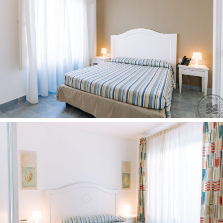
Аdresas:
Contrada Santa Maria del Focallo, 97014 Ispica
RG, Italija
Telefonas:
+39 331 292 3222
Internetinė svetainė:
www.borgoriofavara.it