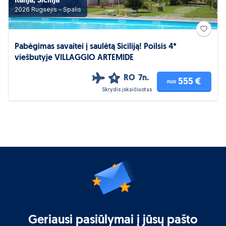
Italija, Sicilija
2026 Rugsėjis - Spalis
Pabėgimas savaitei į saulėtą Siciliją! Poilsis 4*
viešbutyje VILLAGGIO ARTEMIDE
RO
7n.
4
555 €
nuo
Skrydis įskaičiuotas
Geriausi pasiūlymai į jūsų pašto