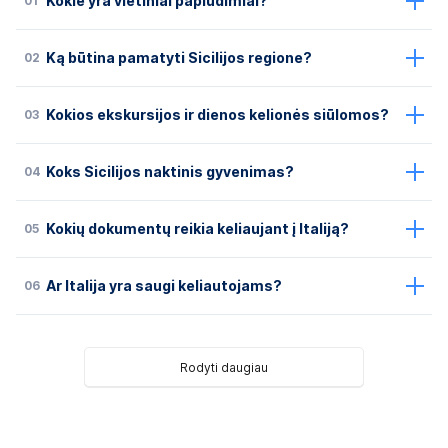
01
Kokie yra vietiniai paplūdimiai?
02
Ką būtina pamatyti Sicilijos regione?
03
Kokios ekskursijos ir dienos kelionės siūlomos?
04
Koks Sicilijos naktinis gyvenimas?
05
Kokių dokumentų reikia keliaujant į Italiją?
06
Ar Italija yra saugi keliautojams?
Rodyti daugiau