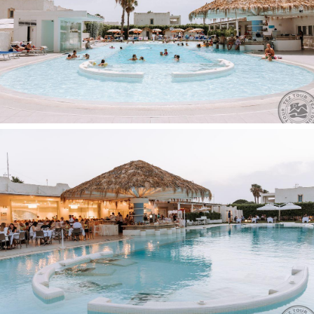
Grindys: plytelės
Numerių tvarkymas: kasdien
Plaukų džiovintuvas
Televizorius: palydovinė
Dušas
Mini šaldytuvas
Viešbučio teritorijoje:
Drabužių skalbimo paslaugos
Registratūra
Kirpykla
Restoranas
Automobilių stovėjimo aikštelė nemokamai
Baseinas
Belaidis internetas -registratūroje, nemokamai
Parduotuvės
Pramogos ir sportas:
Nemokamai:
Buriavinas
Tinklinis
Kanoja