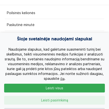
Poilsinės kelionės
Paskutinė minutė
Egzotinės kelionės
Šioje svetainėje naudojami slapukai
Kruizai
Naudojame slapukus, kad galėtume suasmeninti turinį bei
skelbimus, teikti visuomeninės medijos funkcijas ir analizuoti
srautą. Be to, svetainės naudojimo informaciją bendriname su
Kelionės po Lietuvą
visuomeninės medijos, reklamavimo ir analizės partneriais,
kurie gali ją pridėti prie kitos jūsų pateiktos arba naudojant
Apie mus
paslaugas surinktos informacijos. Jei norite sužinoti daugiau,
spauskite
.
čia
Privatumo politika
Leisti visus
Vartotojų teisės
Leisti pasirinkimą
Kontaktai