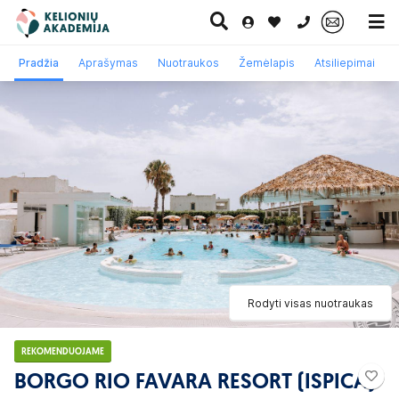
0 700 11007
Pradžia
Aprašymas
Nuotraukos
Žemėlapis
Atsiliepimai
Paskutinė
Pažintinės
Egzotinės
Kruizai
minutė
kelionės
kelionės
Rodyti visas nuotraukas
REKOMENDUOJAME
BORGO RIO FAVARA RESORT (ISPICA)