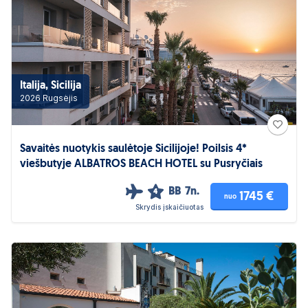
Italija, Sicilija
2026 Rugsėjis
Savaitės nuotykis saulėtoje Sicilijoje! Poilsis 4*
viešbutyje ALBATROS BEACH HOTEL su Pusryčiais
BB
7n.
4
1745 €
nuo
Skrydis įskaičiuotas