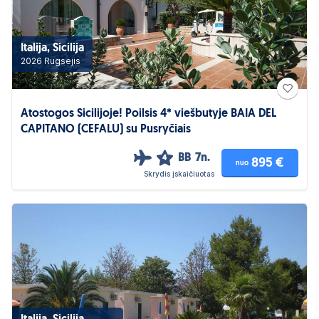
Italija, Sicilija
2026 Rugsėjis
Atostogos Sicilijoje! Poilsis 4* viešbutyje BAIA DEL
CAPITANO (CEFALU) su Pusryčiais
BB
7n.
4
895 €
nuo
Skrydis įskaičiuotas