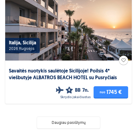
Italija, Sicilija
2026 Rugsėjis
Savaitės nuotykis saulėtoje Sicilijoje! Poilsis 4*
viešbutyje ALBATROS BEACH HOTEL su Pusryčiais
BB
7n.
4
1745 €
nuo
Skrydis įskaičiuotas
Daugiau pasiūlymų