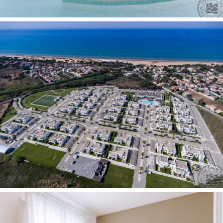
Petankė
Stalo tenisas
Futbolas
Teniso kortas
Banglenčių sportas
Už papildomą mokestį:
Kosmetinės procedūros (pirties procedūros)
Masažas
Vaikams:
Meniu vaikams
Paauglių klubas
Baseinas vaikams: yra
Vaikų klubas nemokamai
Pramoginiai renginiai vaikams
Paplūdimys:
Smėlio
Paplūdimyje: skėčiai, gultai nemokamai
Autobusas iki paplūdimio: nemokamai
Kontaktai: