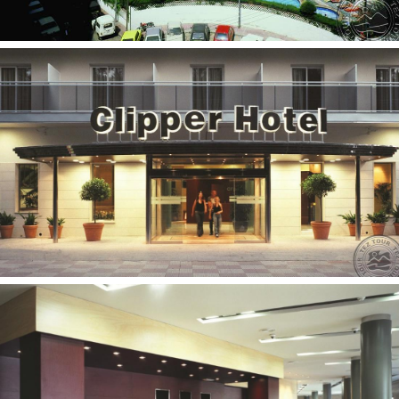
seifas yra
televizorius: yra (laidinis)
aptarnavimas numeriuose: yra
Paplūdimys
miesto (Playa de Lloret)
smėlio
Pramogos ir sportas
mini golfas 2
dviračių nuoma už papildomą mokestį
Vaikams
baseinai vaikams: 1
Viešbučio teritorijoje
valiutos keitykla
drabužių skalbimo paslaugos
liftas
restoranai: 1
barai: 2
baseinai: 1 (atviras)