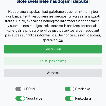
Šioje svetainėje naudojami slapukai
Kruizai
Naudojame slapukus, kad galėtume suasmeninti turinį bei
skelbimus, teikti visuomeninės medijos funkcijas ir analizuoti
srautą. Be to, svetainės naudojimo informaciją bendriname su
Kelionės po Lietuvą
visuomeninės medijos, reklamavimo ir analizės partneriais,
kurie gali ją pridėti prie kitos jūsų pateiktos arba naudojant
Apie mus
paslaugas surinktos informacijos. Jei norite sužinoti daugiau,
spauskite
.
čia
Privatumo politika
Leisti visus
Vartotojų teisės
Leisti pasirinkimą
Kontaktai
Atmesti
Organizatoriaus licenzija
Būtini
Statistika
Atsiųsk užklausą
Užklausa
0 700 11007
Nuostatos
Rinkodara
Savo svajonių atostogoms