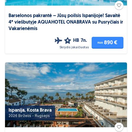
Barselonos pakrantė – Jūsų poilsis Ispanijoje! Savaitė
4* viešbutyje AQUAHOTEL ONABRAVA su Pusryčiais ir
Vakarienėmis
HB
7n.
4
890 €
nuo
Skrydis įskaičiuotas
Ispanija, Kosta Brava
2026 Birželis - Rugsėjis