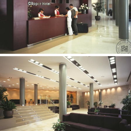
televizijos salė
numeriai nerūkantiems
sodas
terasa, skirta deginimuisi
belaidis internetas viešosiose vietose
prie baseino gultai: (su skėčiais)