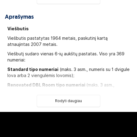
Aprašymas
Viešbutis
Viešbutis pastatytas 1964 metais, paskutinį kartą
atnaujintas 2007 metais.
Viešbutį sudaro vienas 6-ių aukštų pastatas. Viso yra 369
numeriai:
Standard tipo numeriai
(maks. 3 asm., numeris su 1 dvigule
lova arba 2 viengulėmis lovomis);
Renovated DBL Room tipo numeriai
(maks. 3 asm.,
atnaujinti numeriai).
Rodyti daugiau
Galima atsiskaityti kreditinėmis kortelėmis:
Visa,
MasterCard, Maestro
Apgyvendinimas su gyvūnais:
neįmanomas
Аdresas:
Av. Villa De Tossa 42-46, Lloret de Mar, España