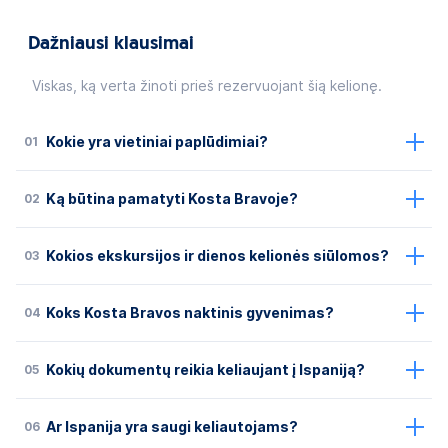
Dažniausi klausimai
Viskas, ką verta žinoti prieš rezervuojant šią kelionę.
01
Kokie yra vietiniai paplūdimiai?
02
Ką būtina pamatyti Kosta Bravoje?
03
Kokios ekskursijos ir dienos kelionės siūlomos?
04
Koks Kosta Bravos naktinis gyvenimas?
05
Kokių dokumentų reikia keliaujant į Ispaniją?
06
Ar Ispanija yra saugi keliautojams?