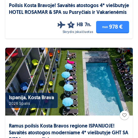
Poilsis Kosta Bravoje! Savaitės atostogos 4* viešbutyje
HOTEL ROSAMAR & SPA su Pusryčiais ir Vakarienėmis
HB
7n.
4
978 €
nuo
Skrydis įskaičiuotas
Ispanija, Kosta Brava
2026 Spalis
Ramus poilsis Kosta Bravos regione ISPANIJOJE!
Savaitės atostogos moderniame 4* viešbutyje GHT SA