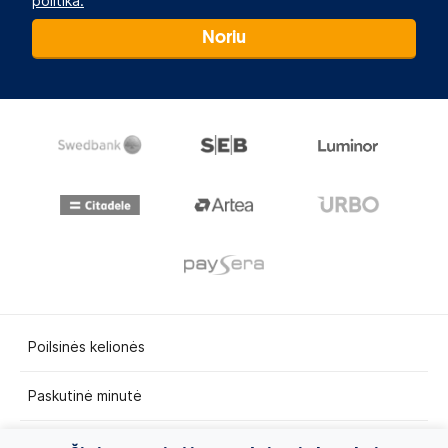
politika.
Noriu
Poilsinės kelionės
Paskutinė minutė
Egzotinės kelionės