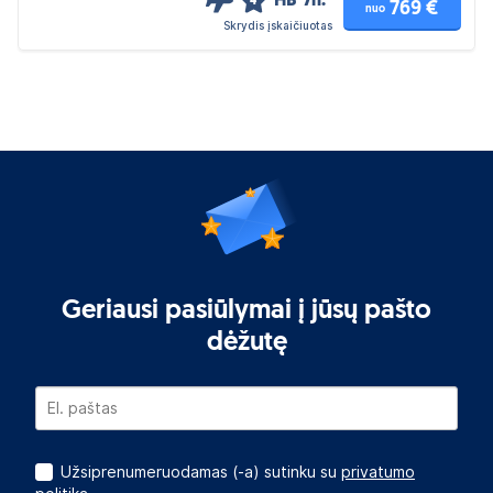
HB
7n.
4
769 €
nuo
Skrydis įskaičiuotas
Geriausi pasiūlymai į jūsų pašto
dėžutę
Užsiprenumeruodamas (-a) sutinku su
privatumo