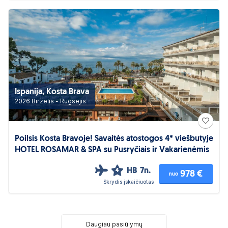
Ispanija, Kosta Brava
2026 Birželis - Rugsėjis
Poilsis Kosta Bravoje! Savaitės atostogos 4* viešbutyje
HOTEL ROSAMAR & SPA su Pusryčiais ir Vakarienėmis
HB
7n.
4
978 €
nuo
Skrydis įskaičiuotas
Daugiau pasiūlymų