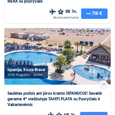
RIERA su pusryčiais
BB
7n.
4
716 €
nuo
Skrydis įskaičiuotas
Ispanija, Kosta Brava
2026 Rugpjūtis - Spalis
Saulėtas poilsis ant jūros kranto ISPANIJOJE! Savaitė
gerame 4* viešbutyje TAHITI PLAYA su Pusryčiais ir
Vakarienėmis