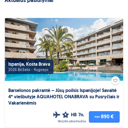
Aktualūs pasiūlymai
Ispanija, Kosta Brava
2026 Birželis - Rugsėjis
Barselonos pakrantė – Jūsų poilsis Ispanijoje! Savaitė
4* viešbutyje AQUAHOTEL ONABRAVA su Pusryčiais ir
Vakarienėmis
HB
7n.
4
890 €
nuo
Skrydis įskaičiuotas