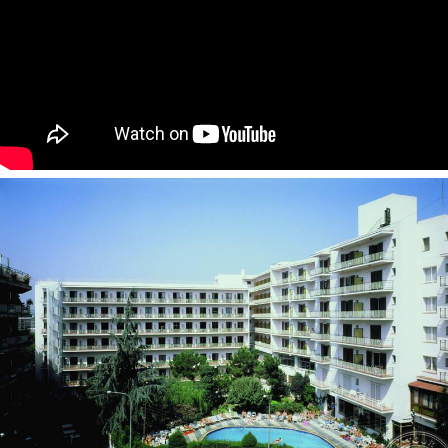
Viešbučio vieta
Apie 80 km iki Barselonos oro uosto, apie 40 km iki Žironos
oro uosto, apie 300 m iki Loret de Maro miesto centro ir
apie 500 m iki paplūdimio.
TezTour komentaras
Rajonas, kuriame įsikūręs viešbutis, yra šiek tiek nutolęs nuo
visų prekybos ir pramogų centrų. Paprasti standard tipo
numeriai. Nėra numerių su french bed tipo lova. Apie 15
minučių pėsčiomis iki jūros, reikia pereiti per kurorto centrą.
Paprastas ekonominis variantas.
Vaikai nuo 8 mėn. iki 3 metų
vaikiška kėdutė - yra
Numeryje
šildymas
telefonas
televizorius: kabelinė
balkonas
plaukų džiovintuvas: yra
mini baras 2