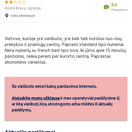
5.2
Kosta Brava, Ispanija
Ekonominis
Vieta žemėlapyje
Vietovė, kurioje yra viešbutis, yra šiek tiek nutolusi nuo visų
prekybos ir pramogų centrų. Paprasti standard tipo numeriai.
Nėra numerių su french bed tipo lova. Iki jūros apie 15 minučių
pėsčiomis, reikia pereiti per kurorto centrą. Paprastas
ekonominis variantas.
Šis viešbutis neturi kainų pardavimui internetu.
Atsiųskite mums užklausą
ir mes operatyviai pasiūlysime šį
ar kitą viešbutį Jūsų atostogoms arba rinkitės iš aktualių
pasiūlymų.