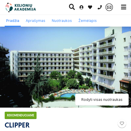
0 700 11007
Pradžia
Aprašymas
Nuotraukos
Žemėlapis
Paskutinė
Pažintinės
Egzotinės
Kruizai
minutė
kelionės
kelionės
Rodyti visas nuotraukas
REKOMENDUOJAME
CLIPPER