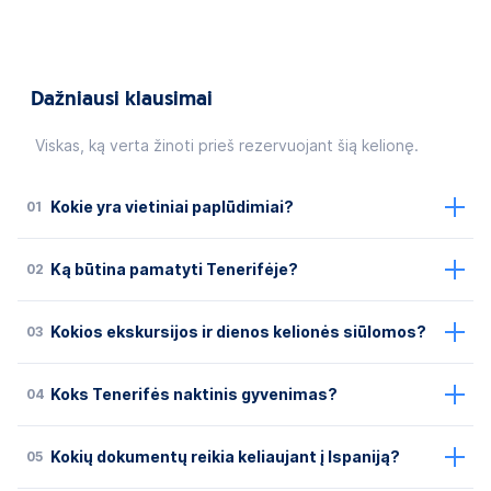
Dažniausi klausimai
Viskas, ką verta žinoti prieš rezervuojant šią kelionę.
01
Kokie yra vietiniai paplūdimiai?
02
Ką būtina pamatyti Tenerifėje?
03
Kokios ekskursijos ir dienos kelionės siūlomos?
04
Koks Tenerifės naktinis gyvenimas?
05
Kokių dokumentų reikia keliaujant į Ispaniją?