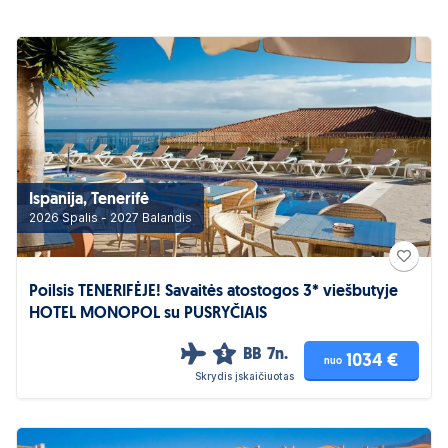
Ispanija, Tenerifė
2026 Spalis - 2027 Balandis
Poilsis TENERIFĖJE! Savaitės atostogos 3* viešbutyje
HOTEL MONOPOL su PUSRYČIAIS
BB
7n.
3
1034 €
nuo
Skrydis įskaičiuotas