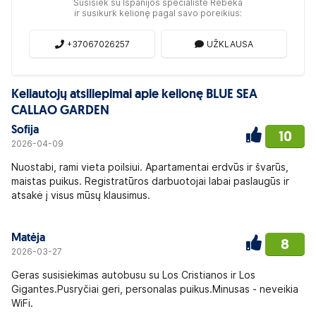
Susisiek su Ispanijos specialiste Rebeka
ir susikurk kelionę pagal savo poreikius:
+37067026257
UŽKLAUSA
Keliautojų atsiliepimai apie kelionę BLUE SEA
CALLAO GARDEN
Sofija
10
2026-04-09
Nuostabi, rami vieta poilsiui. Apartamentai erdvūs ir švarūs,
maistas puikus. Registratūros darbuotojai labai paslaugūs ir
atsakė į visus mūsų klausimus.
Matėja
8
2026-03-27
Geras susisiekimas autobusu su Los Cristianos ir Los
Gigantes.Pusryčiai geri, personalas puikus.Minusas - neveikia
WiFi.