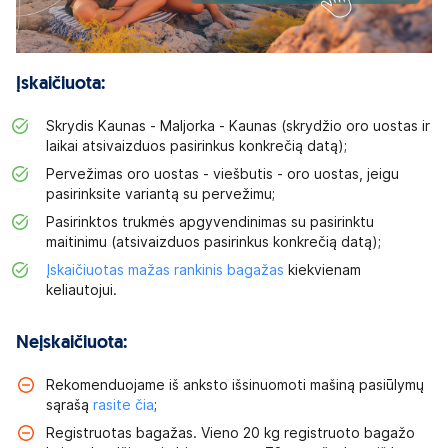
Įskaičiuota:
Skrydis Kaunas - Maljorka - Kaunas (skrydžio oro uostas ir
laikai atsivaizduos pasirinkus konkrečią datą);
Pervežimas oro uostas - viešbutis - oro uostas, jeigu
pasirinksite variantą su pervežimu;
Pasirinktos trukmės apgyvendinimas su pasirinktu
maitinimu (atsivaizduos pasirinkus konkrečią datą);
Įskaičiuotas mažas rankinis bagažas
kiekvienam
keliautojui.
Neįskaičiuota:
Rekomenduojame iš anksto išsinuomoti mašiną pasiūlymų
sąrašą
rasite čia
;
Registruotas bagažas. Vieno 20 kg registruoto bagažo