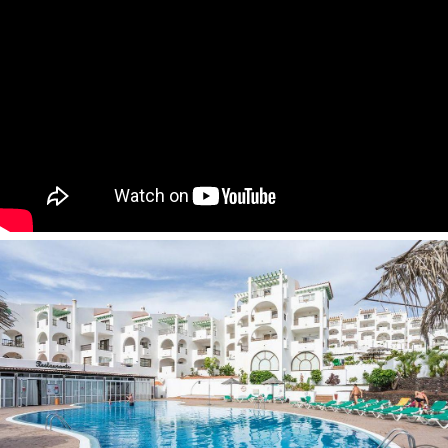
svetainė ir miegamasis, įrengta virtuvė, maks. 3+1 asm., 45
2
m
).
Dėmesio
! Atvykus į viešbutį imamas užstatas.
Apgyvendinimas su gyvūnais:
įmanomas ( pagal
užklausimą, iki 5 kg, už papildomą mokestį).
Pasiūlymuose gali būti ir daugiau kambarių tipų. Jei
matote poreikį gauti daugiau informacijos. Prieš
užsakant konkretų kambario tipą - prašau kreiptis į
mūsų konsultantus.
Viešbučio kategorija šalyje - 3*
Kambariuose:
seifas numeryje, už papildomą mokestį
patalynės keitimas: 2 kartus per savaitę
oro kondicionierius
vonia
rankšluosčių keitimas: pagal atskirą užklausimą
telefonas
grindys: plytelės
numerių tvarkymas: kasdien