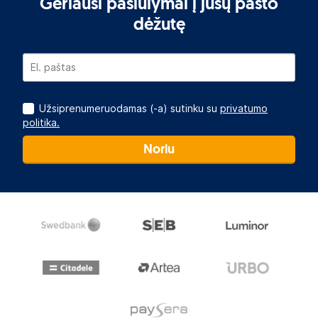
Geriausi pasiūlymai į jūsų pašto
dėžutę
Užsiprenumeruodamas (-a) sutinku su
privatumo
politika.
Noriu