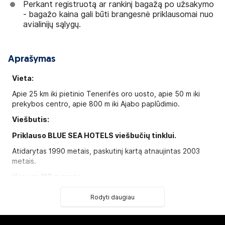
Perkant registruotą ar rankinį bagažą po užsakymo
- bagažo kaina gali būti brangesnė priklausomai nuo
avialinijų sąlygų.
Aprašymas
Vieta:
Apie 25 km iki pietinio Tenerifės oro uosto, apie 50 m iki
prekybos centro, apie 800 m iki Ajabo paplūdimio.
Viešbutis:
Priklauso BLUE SEA HOTELS viešbučių tinklui.
Atidarytas 1990 metais, paskutinį kartą atnaujintas 2003
metais.
Viso yra 219 numerių.
Apartment tipo numeriai
(svetainė ir miegamasis, įrengta
Rodyti daugiau
virtuvė, maks. 3+1 asm., 45 m2).
Apartment
Superior tipo numeriai
(su vaizdu į jūrą,