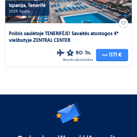
Ispanija, Tenerifė
2026 Spalis
Poilsis saulėtoje TENERIFĖJE! Savaitės atostogos 4*
viešbutyje ZENTRAL CENTER
RO
7n.
4
1171 €
nuo
Skrydis įskaičiuotas