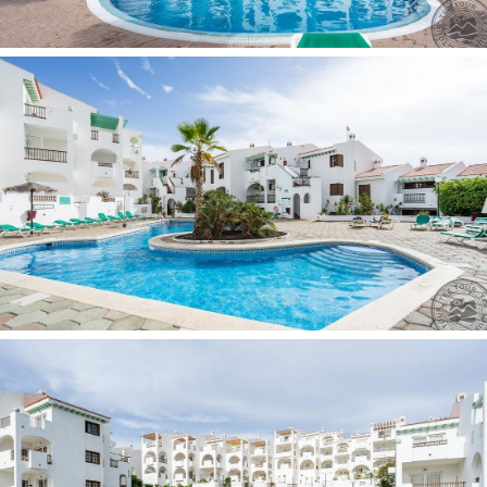
plaukų džiovintuvas
balkonas/terasa
virtuvė
internetas: Wi-Fi registratūroje, už papildomą mokestį
televizorius
Viešbučio teritorijoje:
prie baseino: skėčiai, gultai -:
nemokamai
barai: 1
skalbykla už papildomą mokestį
belaidis internetas:
nemokamai
registratūra
automobilių nuoma
prie baseino: paplūdimio rankšluosčiai už papildomą
mokestį
restoranai: 1 (švediškas stalas)
valiutos keitykla
parduotuvė
baseinai: 1 (atviras)
Pramogos ir sportas:
mini golfas