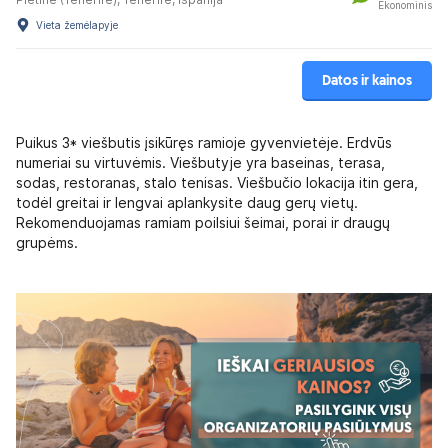
Ekonominis
Vieta žemėlapyje
Datos ir kainos
Puikus 3* viešbutis įsikūręs ramioje gyvenvietėje. Erdvūs
numeriai su virtuvėmis. Viešbutyje yra baseinas, terasa,
sodas, restoranas, stalo tenisas. Viešbučio lokacija itin gera,
todėl greitai ir lengvai aplankysite daug gerų vietų.
Rekomenduojamas ramiam poilsiui šeimai, porai ir draugų
grupėms.