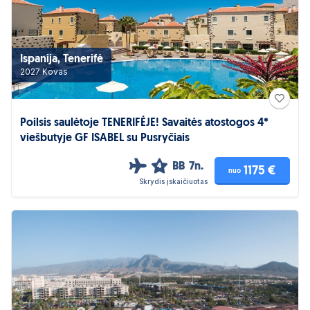
Ispanija, Tenerifė
2027 Kovas
Poilsis saulėtoje TENERIFĖJE! Savaitės atostogos 4*
viešbutyje GF ISABEL su Pusryčiais
BB
7n.
4
1175 €
nuo
Skrydis įskaičiuotas