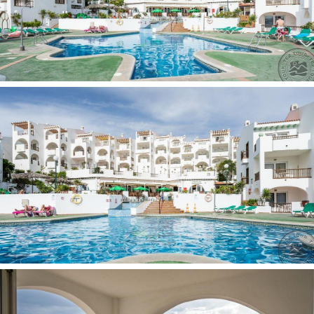
pramoginiai renginiai (dieniniai ir vakariniai):
nemokamai
teniso kortas:
už papildomą mokestį
biliardas:
už papildomą mokestį
skvošas:
už papildomą mokestį
stalo tenisas
petankas
žaidimų kambarys:
už papildomą mokestį
paplūdimio tinklinis:
nemokamai
vakariniai renginiai
Paplūdimys:
smėlio
paplūdimyje: skėčiai, gultai už papildomą mokestį
miesto
paplūdimio rankšluosčiai: už užstatą
Kontaktai
:
Adresas
: Calle el Jable, 39, 38678 Callao Salvaje, Santa
Cruz de Tenerife, Ispanija
Telefonas
: +34922740376
Internetinė svetainė
:
www.blueseahotels.com