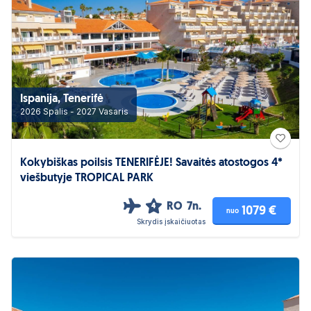
Ispanija, Tenerifė
2026 Spalis - 2027 Vasaris
Kokybiškas poilsis TENERIFĖJE! Savaitės atostogos 4*
viešbutyje TROPICAL PARK
RO
7n.
4
1079 €
nuo
Skrydis įskaičiuotas