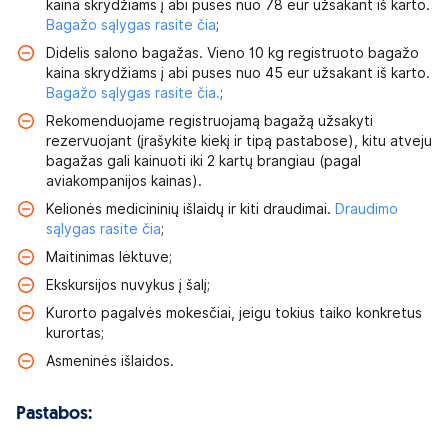
kaina skrydžiams į abi puses nuo 78 eur užsakant iš karto.
Bagažo sąlygas rasite čia
;
Didelis salono bagažas. Vieno 10 kg registruoto bagažo
kaina skrydžiams į abi puses nuo 45 eur užsakant iš karto.
Bagažo sąlygas rasite čia.
;
Rekomenduojame registruojamą bagažą užsakyti
rezervuojant (įrašykite kiekį ir tipą pastabose), kitu atveju
bagažas gali kainuoti iki 2 kartų brangiau (pagal
aviakompanijos kainas).
Kelionės medicininių išlaidų ir kiti draudimai.
Draudimo
sąlygas rasite čia
;
Maitinimas lėktuve;
Ekskursijos nuvykus į šalį;
Kurorto pagalvės mokesčiai, jeigu tokius taiko konkretus
kurortas;
Asmeninės išlaidos.
Pastabos: