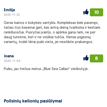
Emilija
10
2025-11-22
Geras kainos ir kokybės santykis. Kompleksas kiek pasenęs,
tačiau trys baseinai geri, kas antrą dieną tvarkoma ir keičiami
rankšluosčiai. Pusryčiai įvairūs, o aplinka gana rami, ne per
daug turistinė, bet ir ne visiškai tuščia. Vienas pigesnių
variantų, todėl tikrai puiki vieta, jei nesitikite prabangos.
Joana
8
2025-11-04
Puiku, jau trečius metus „Blue Sea Callao“ viešbutyje.
Poilsinių kelionių pasiūlymai