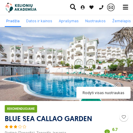
0 700 11007
Pradžia
Datos ir kainos
Aprašymas
Nuotraukos
Žemėlapis
Paskutinė
Pažintinės
Egzotinės
Kruizai
minutė
kelionės
kelionės
Rodyti visas nuotraukas
REKOMENDUOJAME
BLUE SEA CALLAO GARDEN
6.7
Pietinė (Tenerifė), Tenerifė, Ispanija