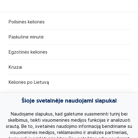
Poilsinės kelionės
Paskutinė minutė
Egzotinės kelionės
Kruizai
Kelionės po Lietuvą
Apie mus
Šioje svetainėje naudojami slapukai
Privatumo politika
Naudojame slapukus, kad galėtume suasmeninti turinį bei
skelbimus, teikti visuomeninės medijos funkcijas ir analizuoti
srautą. Be to, svetainės naudojimo informaciją bendriname su
Vartotojų teisės
visuomeninės medijos, reklamavimo ir analizės partneriais,