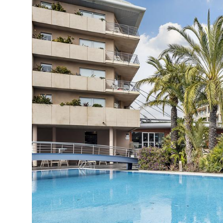
Automobilių stovėjimo aikštelė: (garažas -): už 
Automobilių nuoma
Paštas (/faksas)
Poilsio kambarys
Pramogos ir sportas:
Pramoginiai renginiai (dieninė sportinė ir pramog
Dviračių nuoma
Vandens aerobika
Šaudymas iš lanko (ir ginklo)
Vakariniai renginiai: nemokamai
Grožio salonas
Diskoteka
Stalo tenisas
Už papildomą mokestį:
Soliariumas
Turkiška pirtis
Masažas: už papildomą mokestį