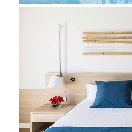
SPA centras (2-16 metų vaikai priimami kartu su 
suaugusiems, 16+)
Biliardas
Treniruoklių salė
Sauna: už papildomą mokestį
Sūkurinė vonia (SPA centre)
Žaidimų automatai
Aerobika
Vaikams:
Pramoginiai renginiai vaikams
Meniu vaikams
Auklė: už papildomą mokestį
Diskoteka vaikams
Baseinas vaikams: atviras
Vaikų klubas (4-10 metų)
Paauglių klubas (11-15 metų)
Lovelė: pagal atskirą užklausimą: nemokamai (v