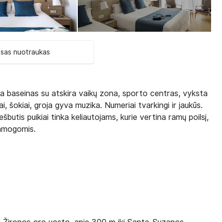
isas nuotraukas
 yra baseinas su atskira vaikų zona, sporto centras, vyksta
ai, šokiai, groja gyva muzika. Numeriai tvarkingi ir jaukūs.
šbutis puikiai tinka keliautojams, kurie vertina ramų poilsį,
pramogomis.