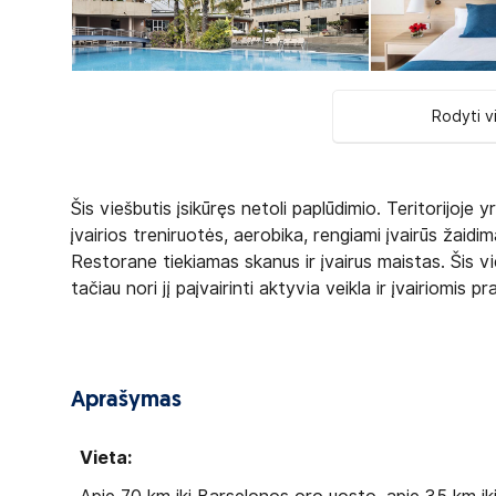
Rodyti v
Šis viešbutis įsikūręs netoli paplūdimio. Teritorijoje
įvairios treniruotės, aerobika, rengiami įvairūs žaidim
Restorane tiekiamas skanus ir įvairus maistas. Šis vie
tačiau nori jį paįvairinti aktyvia veikla ir įvairiomis 
Aprašymas
Vieta: