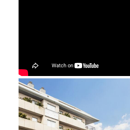
Kambariuose:
Seifas numeryje,: nemokamai
Mini baras: už papildomą mokestį
Telefonas
Balkonas/terasa
Patalynės keitimas: 3 kartus per savaitę
Grindys: plytelės
Aptarnavimas numeriuose: yra (08:00-22:00)
Lygintuvas: pagal atskirą užklausimą (užstatas)
Oro kondicionierius: yra
Numerių tvarkymas: kasdien
Šildymas
Televizorius: palydovinė (yra rusiški kanalai)
Kosmetinis veidrodis (išskyrus standard double r
Dušas
Rankšluosčių keitimas: kasdien
Plaukų džiovintuvas: yra