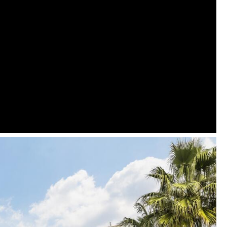
oom ir single tipo numerius)