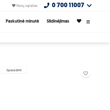
0 700 11007
Norų sąrašas
Paskutinė minutė
Slidinėjimas
Spausdinti