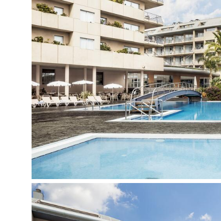
Viešb
učio teritorijoje:
Uždaras baseinas (šildomas, įsikūręs SPA zonoje
Konferencijų salės: 4 (maks. 300 asm.)
Garažas: už papildomą mokestį
2 barai (baras viešbučio hole, baras diskotekoje
Gydytojo iškvietimas: už papildomą mokestį
Drabužių valymo paslaugos: už papildomą mokes
Belaidis internetas: nemokamai
Valiutos keitykla
A la carte restoranas ( La Pergola)
Konferencijų įranga
Parduotuvės (tame tarpe prekybos centras)
Terasa, skirta deginimuisi
Užkandžių baras (prie baseino)
Baseinas su sūkurine vonia: 1 (atviras)
Skaitymo kambarys
Restoranas (tarptautinė virtuvė, švediškas stal
meksikietiškos virtuvės La Pergola, kolkas nedir