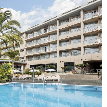
papildomą mokestį
inių renginių programos)