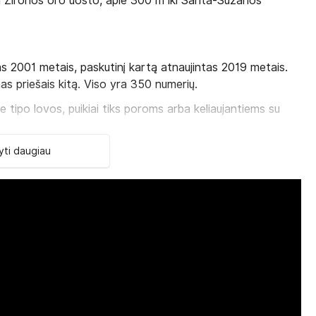
ki Žironos oro uosto, apie 300 m iki Santa-Suzanos
s 2001 metais, paskutinį kartą atnaujintas 2019 metais.
nas priešais kitą. Viso yra 350 numerių.
 tipo lovos, puikiai tiks poroms arba keliaujantiems su
arba jūrą, baldais apstatyta terasa, baseino
ti daugiau
ks. 4 asm., 23 kv. m),
double tipo lovos, įrengta terasa, mini baras su 2
 4 asm. 2 double tipo lovos (1.80 m ir 1.50 m), numeriai
eji ir vonios kambarys)
. 1.80 m. double tipo lova, įskaičiuotas įeijimas į SPA
izdu į jūrą.)