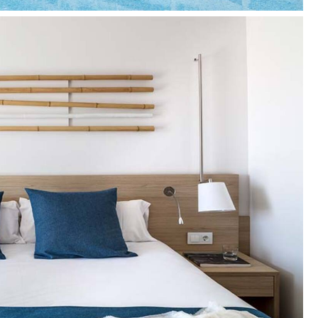
suaugusiais tik uždarame baseine; prieiga prie SPA tik
aikams nuo 8mėn. iki 3 metų)