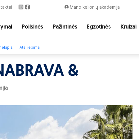
taktai
Mano kelionių akademija
lymai
Poilsinės
Pažintinės
Egzotinės
Kruizai
ėlapis
Atsiliepimai
NABRAVA &
nija