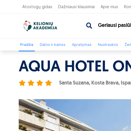
Atostogų gidas
Dažniausi klausimai
Apie mus
Kon
Geriausi pasiū
Pradžia
Datos ir kainos
Aprašymas
Nuotraukos
Žem
AQUA HOTEL O
Santa Suzana, Kosta Brava, Ispa