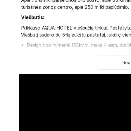
Apie 70 km iki Barselonos oro uosto, apie 35 km i
turistinės zonos centro, apie 250 m iki paplūdimio.
Viešbutis:
Priklauso AQUA HOTEL viešbučių tinklui. Pastatyta
Viešbutį sudaro du 5-ių aukštų pastatai, įsikūrę vie
Design tipo numeriai (23kv.m. maks 4 asm, double
šeima, yra balkonas,
Premium room tipo numeriai (su vaizdu į baseiną 
Rody
rankšluosčiai-nemokamai, belaidis internetas, ma
Junior suite tipo numeriai (33 kv.m. maks 3 asm. 
nemokamais vandens buteliais)
Family Junior Suite tipo nuemeriai (33 kv.m maks
dekoruoti avangardo stiliumi, du sujungti miegami
Suite Lumière tipo numeriai (37 kv.m. maks. 2 asm
centrą. Kambariai su terasa įsikurę 5 aukšte su va
Yra 4 numeriai pritaikyti asmenims su negalia.
Viešbučio kategorija šalyje - 4*