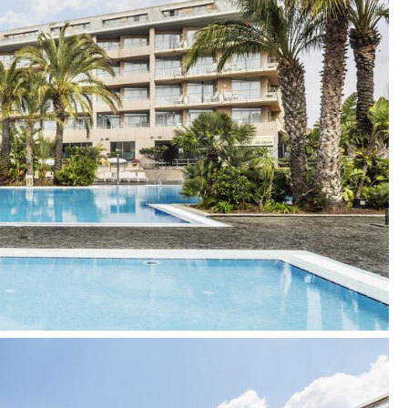
)
)
tį
as, show cooking, yra produktų be gliuteno;
ba)