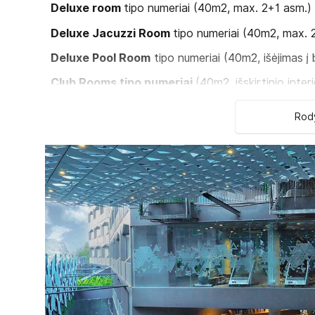
Deluxe room
tipo numeriai (40m2, max. 2+1 asm.)
Deluxe Jacuzzi Room
tipo numeriai (40m2, max. 
Deluxe Pool Room
tipo numeriai (40m2, išėjimas į
Club Rooms tipo numeriai
(40m2, išskirtinio inte
Junior Suites
tipo numeriai (80m2, max. 2+1 asm.
Rody
Kambariuose:
belaidis internetas:
televizorius
balkonas
dušai
higienos reikmenys
sūkurinės vonios
kavos/arbatos ruošimo rinkiniai
oro kondicionierius
plaukų džiovintuvas