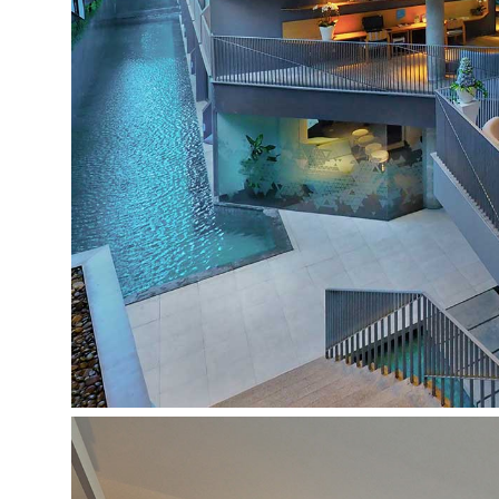
Viešbučio teritorijoje:
belaidis internetas
visą parą dirbanti registratūra
restoranas: 1
baras: 1
baseinas: 1
židinys
lauko terasa
biblioteka
automobilių stovėjimo aikštelė
liftas
verslo centras
konferencijų ir banketų salė
Baseino / paplūdimio rankšluosčiai: nemokamai
Deginimosi gultai arba paplūdimio kėdės: nemok
Pramogos ir sportas:
treniruoklių salė
lengvasis kultūrizmas