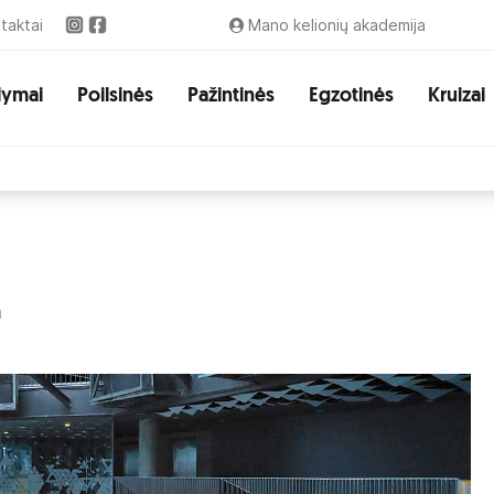
taktai
Mano kelionių akademija
lymai
Poilsinės
Pažintinės
Egzotinės
Kruizai
a