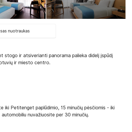
isas nuotraukas
t stogo ir atsiverianti panorama palieka didelį įspūdį
uotuvių ir miesto centro.
te iki Petitenget paplūdimio, 15 minučių pėsčiomis - iki
 automobiliu nuvažiuosite per 30 minučių.