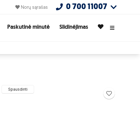
0 700 11007
Norų sąrašas
Paskutinė minutė
Slidinėjimas
Spausdinti