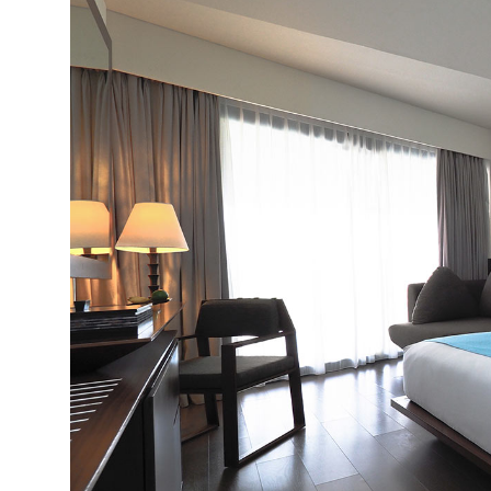
Vaikams:
meniu
Paplūdimys:
smėlio
miesto
Kontaktai:
Adresas:
Jalan Kayu Aya No. 68 Seminyak, 80361 
Telefonas:
+62 361 8466 999
El. paštas:
bliss@ize-seminyak.com
Internetinė svetainė:
www.ize-seminyak.com