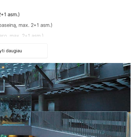
2+1 asm.)
 baseiną, max. 2+1 asm.)
rjero, max. 2+1 asm.)
)
ti daugiau