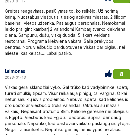
2023-01-17
Greitas reagavimas, pasiūlymas to, ko reikėjo. Už norimą
kainą. Nuostabus viešbutis, tiesiog atskiras miestas. 2 šildomi
baseinai, vietos užtenka. Paslaugus personalas. Nemokamai
leido prailgint kambarį 2 valandom! Kambarį tvarko kiekviena
diena. Šampunu, dušu, viską duoda. 5 iškart veikianti
restoranai. Programa kiekviena vakara. Šalia prekybos
centras. Nors viešbučio parduotuvėse viskas dar pigiau, nei
mieste, kas keista.... Labai patiko.
Laimonas
8
2023-01-13
Viskas gerai sklandžiai vyko. Gal trūko kad vadybininkė įspėtų
turėti smulkių tipsam. Visur reikalauja pinigų, tai vargina. O kai
neturi smulkių išvis problemos. Nebuvo įspėta, kad kelionės iš
oro uosto ar viesbučio truks valandas. (Aktualu su mažais
vaikais) Nepaisant atstumo 8km. Kelionė geresnė nei tikėjausi
iš Egipto. Viešbutis kaip Egiptui padorus. Stipriai per daug
personalo. Nepatiko, kad pastoviai vaikšto paslaugų siulytojai.
Negali ramiai ilsėtis. Nepatiko gėrimų meniu ypač ne alaus.