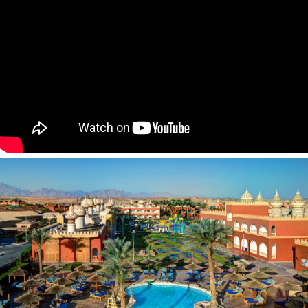
Seifas numeryje, nemokamai
Patalynės keitimas: 3 kartus per savaitę
Oro kondicionierius: yra
Aptarnavimas numeriuose: už papildomą mokestį
Telefonas
Grindys: plytelės
Numerių tvarkymas: kasdien
Plaukų džiovintuvas: numeryje, nemokamai
Mini baras 2
Balkonas (ne visuose numeriuose)
Televizorius: palydovinė (yra rusiškas kanalas)
Dušas
Viešbučio teritorijoje:
Drabužių skalbimo paslaugos (už papildomą mokestį)
Taksi paslaugos
Kirpykla (už papildomą mokestį)
Barai: 5
Bankomatas
Restoranai: 4
Gydytojo iškvietimas (už papildomą mokestį)
Prie baseino: paplūdimio rankšluosčiai nemokamai (iš