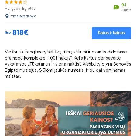
9.1
Hurgada, Egiptas
Puikus
Vieta žemėlapyje
818€
Datos ir kainos
Nuo
Viešbutis įrengtas rytietiškų rūmų stiliumi ir esantis dideliame
pramogų komplekse „1001 naktis“. Kelis kartus per savaitę
vyksta šou „Tūkstantis ir viena naktis“. Viešbutyje yra Senovės
Egipto muziejus. Siūlomi jaukūs numeriai ir puikiai vertinamas
maistas.