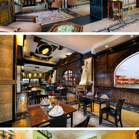
Adresas: Qesm Hurghada, Red Sea Governorate, Egypt
Telefonas: +20 65 3464601
Internetinė svetainė:
http://www.pickalbatros.com/hotels-resorts/alf-leila-
wa-leila/