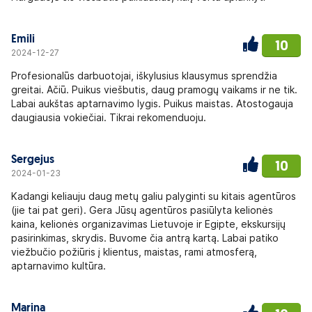
Emili
10
2024-12-27
Profesionalūs darbuotojai, iškylusius klausymus sprendžia
greitai. Ačiū. Puikus viešbutis, daug pramogų vaikams ir ne tik.
Labai aukštas aptarnavimo lygis. Puikus maistas. Atostogauja
daugiausia vokiečiai. Tikrai rekomenduoju.
Sergejus
10
2024-01-23
Kadangi keliauju daug metų galiu palyginti su kitais agentūros
(jie tai pat geri). Gera Jūsų agentūros pasiūlyta kelionės
kaina, kelionės organizavimas Lietuvoje ir Egipte, ekskursijų
pasirinkimas, skrydis. Buvome čia antrą kartą. Labai patiko
viežbučio požiūris į klientus, maistas, rami atmosferą,
aptarnavimo kultūra.
Marina