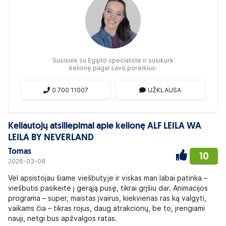
Susisiek su Egipto specialiste ir susikurk
kelionę pagal savo poreikius:
0 700 11007
UŽKLAUSA
Keliautojų atsiliepimai apie kelionę ALF LEILA WA
LEILA BY NEVERLAND
Tomas
10
2026-03-08
Vėl apsistojau šiame viešbutyje ir viskas man labai patinka –
viešbutis pasikeitė į gerąją pusę, tikrai grįšiu dar. Animacijos
programa – super, maistas įvairus, kiekvienas ras ką valgyti,
vaikams čia – tikras rojus, daug atrakcionų, be to, įrengiami
nauji, netgi bus apžvalgos ratas.