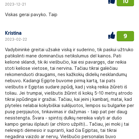
10
2023-12-21
Viskas gerai pavyko. Taip
Kristina
9
2023-02-22
Vadybininkė greitai užsakė viską ir suderino, tik paskui užtruko
patikslinti mane dominančius netikslumus dėl kainos. Pati
kelionė sklandi, tik iki viešbučio, kai esi pavargęs, dar reikia
stoti keliose vietose, tai nervina. Tačiau tikrai galėčiau
rekomenduoti draugams, nes kažkokių didelių nesklandumų
nebuvo. Kadangi Egipte buvome pirmą kartą, tai pats
viešbutis ir Egiptas sudarė įspūdį, kad į viską reikia žiūrėti iš
toliau. Jei trumpai, viešbutis žiūrint iš kokių 5-10 metrų atrodo
tikrai įspūdingai ir gražiai. Tačiau, kai įeini į kambarį, matai, kad
plytelės nelabai kokybiškai suklijuotos, lempos su bulgarke per
pusę perpjautos, tinkavimas ir dažymas - taip pat per daug
nesistengta. Švara - spintoj dulkių nereikia valyti ar dušo
kampo geriau išplauti (ar chloro užpilti).. Tačiau, jei moki į tai
nekreipti dėmesio ir supranti, kad čia Egiptas, tai tikrai
negadina vaizdo ar nervų. Viešbučio personalas buvo