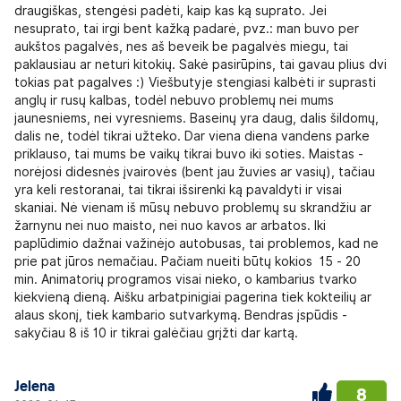
draugiškas, stengėsi padėti, kaip kas ką suprato. Jei
nesuprato, tai irgi bent kažką padarė, pvz.: man buvo per
aukštos pagalvės, nes aš beveik be pagalvės miegu, tai
paklausiau ar neturi kitokių. Sakė pasirūpins, tai gavau plius dvi
tokias pat pagalves :) Viešbutyje stengiasi kalbėti ir suprasti
anglų ir rusų kalbas, todėl nebuvo problemų nei mums
jaunesniems, nei vyresniems. Baseinų yra daug, dalis šildomų,
dalis ne, todėl tikrai užteko. Dar viena diena vandens parke
priklauso, tai mums be vaikų tikrai buvo iki soties. Maistas -
norėjosi didesnės įvairovės (bent jau žuvies ar vasių), tačiau
yra keli restoranai, tai tikrai išsirenki ką pavaldyti ir visai
skaniai. Nė vienam iš mūsų nebuvo problemų su skrandžiu ar
žarnynu nei nuo maisto, nei nuo kavos ar arbatos. Iki
paplūdimio dažnai važinėjo autobusas, tai problemos, kad ne
prie pat jūros nemačiau. Pačiam nueiti būtų kokios 15 - 20
min. Animatorių programos visai nieko, o kambarius tvarko
kiekvieną dieną. Aišku arbatpinigiai pagerina tiek kokteilių ar
alaus skonį, tiek kambario sutvarkymą. Bendras įspūdis -
sakyčiau 8 iš 10 ir tikrai galėčiau grįžti dar kartą.
Jelena
8