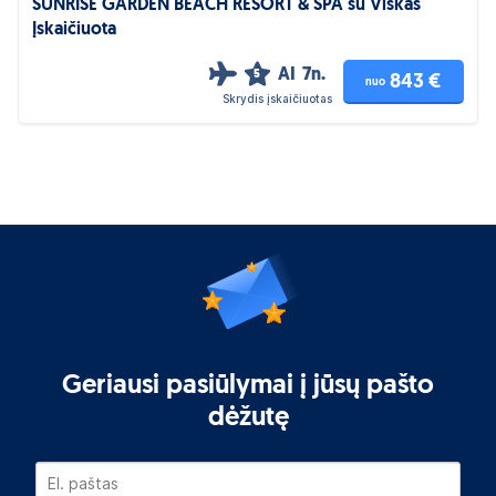
SUNRISE GARDEN BEACH RESORT & SPA su Viskas
Įskaičiuota
AI
7n.
5
843 €
nuo
Skrydis įskaičiuotas
Geriausi pasiūlymai į jūsų pašto
dėžutę