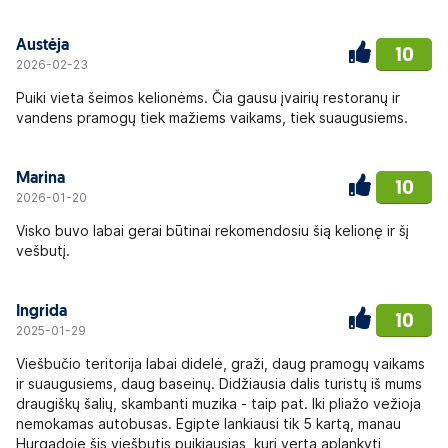
Austėja
10
2026-02-23
Puiki vieta šeimos kelionėms. Čia gausu įvairių restoranų ir
vandens pramogų tiek mažiems vaikams, tiek suaugusiems.
Marina
10
2026-01-20
Visko buvo labai gerai būtinai rekomendosiu šią kelionę ir šį
vešbutį.
Ingrida
10
2025-01-29
Viešbučio teritorija labai didelė, graži, daug pramogų vaikams
ir suaugusiems, daug baseinų. Didžiausia dalis turistų iš mums
draugiškų šalių, skambanti muzika - taip pat. Iki pliažo vežioja
nemokamas autobusas. Egipte lankiausi tik 5 kartą, manau
Hurgadoje šis viešbutis puikiausias, kurį verta aplankyti