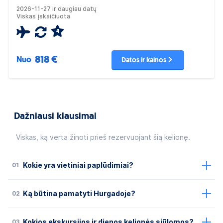
2026-11-27 ir daugiau datų
Viskas įskaičiuota
4
818 €
Nuo
Datos ir kainos
Dažniausi klausimai
Viskas, ką verta žinoti prieš rezervuojant šią kelionę.
01
Kokie yra vietiniai paplūdimiai?
02
Ką būtina pamatyti Hurgadoje?
03
Kokios ekskursijos ir dienos kelionės siūlomos?