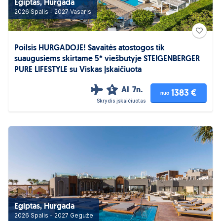
Egiptas, Hurgada
2026 Spalis - 2027 Vasaris
Poilsis HURGADOJE! Savaitės atostogos tik
suaugusiems skirtame 5* viešbutyje STEIGENBERGER
PURE LIFESTYLE su Viskas Įskaičiuota
AI
7n.
5
1383 €
nuo
Skrydis įskaičiuotas
Egiptas, Hurgada
2026 Spalis - 2027 Gegužė