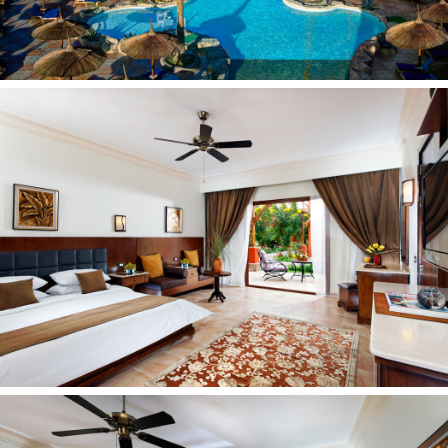
numerio)
Baseinai: 9
Šildomi baseinai (žiemos metu) – 5
Automobilių stovėjimo aikštelė nemokamai
Prie baseino: skėčiai, gultai, čiužiniai - nemokamai
Parduotuvės
Pramogos ir sportas:
Sūkurinis baseinas (mokama)
Masažas (mokama)
Sauna (mokama)
Vandens sportas (mokama)
Smigis
Paplūdimio tinklinis
Biliardas (mokama)
Garinė pirtis (mokama)
Aerobika
Vandens gimnastika
Mini Golfas (30 min. kasdien nemokamai, mokama)
Mini Futbolas
Jodinėjimas žirgais (vienas ratas nemokamas, mokama)
Treniruoklių salė