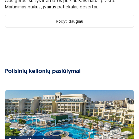
Alus geras, sultys ir arbatos puikiai. Kava labai prasta.
Maitinimas puikus, įvairūs patiekalai, desertai.
Rodyti daugiau
Poilsinių kelionių pasiūlymai