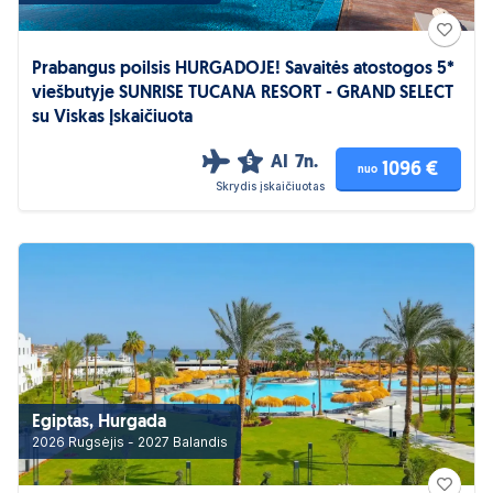
Prabangus poilsis HURGADOJE! Savaitės atostogos 5*
viešbutyje SUNRISE TUCANA RESORT - GRAND SELECT
su Viskas Įskaičiuota
AI
7n.
5
1096 €
nuo
Skrydis įskaičiuotas
Egiptas, Hurgada
2026 Rugsėjis - 2027 Balandis