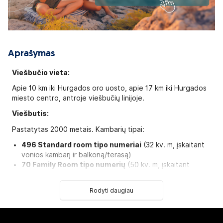
Aprašymas
Viešbučio vieta:
Apie 10 km iki Hurgados oro uosto, apie 17 km iki Hurgados
miesto centro, antroje viešbučių linijoje.
Viešbutis:
Pastatytas 2000 metais. Kambarių tipai:
496 Standard room tipo numeriai
(32 kv. m, įskaitant
vonios kambarį ir balkoną/terasą)
70 Family Room tipo numerių
(50 kv. m, įskaitant
vonios kambarį ir balkoną/terasą, 2 miegamieji, vonios
kambarys, virtuvė)
Rodyti daugiau
Viešbučio kategorija šalyje - 4*
Numeryje: