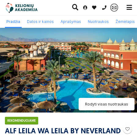
0 700 11007
Pradžia
Datos ir kainos
Aprašymas
Nuotraukos
Žemėlapis
Paskutinė
Pažintinės
Egzotinės
Kruizai
minutė
kelionės
kelionės
Rodyti visas nuotraukas
REKOMENDUOJAME
ALF LEILA WA LEILA BY NEVERLAND