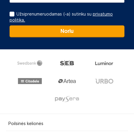
Užsiprenumeruodamas (-a) sutinku su
privatumo
politika.
Noriu
Poilsinės kelionės