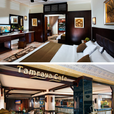
Lauko teniso aikštelė (30 min kiekvieną dieną
nemokamai, mokama)
Periodiškai vyksta pramoginiai renginiai
Vaikams:
Vandens kalneliai: 7
Baseinai vaikams: 2 (1 šildomas žiemos sezonu)
Žaidimų aikštelė
Skyrius vaikams pagrindiniame baseine (3; 2 iš jų šildomi
žiemos sezonu)
Vaikų klubas (nuo 4 iki 12 metų)
Vaikai nuo 8 mėn. iki 3 metų:
Lovelė: pagal atskirą užklausimą, nemokamai
Vaikiškos kėdutės restorane yra
Paplūdimys:
Privatus
Smėlio
Paplūdimyje: skėčiai, gultai, čiužiniai nemokamai
Kontaktai: