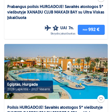
Prabangus poilsis HURGADOJE! Savaitės atostogos 5*
viešbutyje XANADU CLUB MAKADI BAY su Ultra Viskas
Įskaičiuota
UAI
7n.
5
992 €
nuo
Skrydis įskaičiuotas
Egiptas, Hurgada
2026 Lapkritis - 2027 Vasaris
Poilsis HURGADOJE! Savaitės atostogos 5* viešbutyje