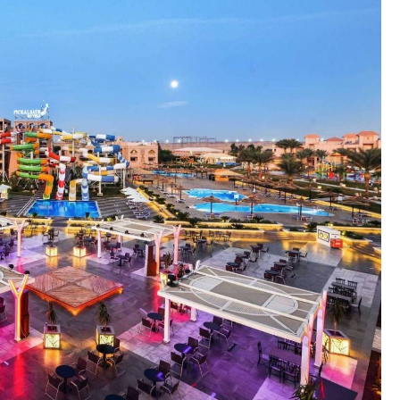
učio):
nemokamai
rnorate 84511, Egypt
m