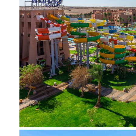
aerobika:
nemokamai
sūkurinė vonia (Albatros Aqua Vista Resort & 
mini golfas (lauko apšvietimas už papildomą mo
treniruoklių salė (Albatros Aqua Vista Resort &
paplūdimio tinklinis:
nemokamai
SPA centras (Albatros Aqua Vista Resort & SP
stalo tenisas:
nemokamai
vandens aerobika:
nemokamai
nardymo centras (Beach Albatros Resort):
už 
teniso kortas (Aqua Vista Resort & Spa):
nemo
Vaikams:
vaikų klubas (nuo 4 iki 12 metų)
vandens kalneliai: (10 vaikiškų kalnelių Sea Worl
žaidimų aikštelė
baseinai vaikams: 1 (+ papildomas Aqua Vista R
Vaikai nuo 8 mėn. iki 3 metų
vaikiškos kėdutės restorane