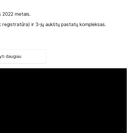
s 2022 metais.
k registratūra) ir 3-jų aukštų pastatų kompleksas.
2
 arba galinį kiemą, 32 m
, miegamasis su King size bed
ambarys ir balkonas/terasa).
ti daugiau
sis su King size bed tipo lova arba Twin beds tipo
2
seiną, 46 m
2 miegamieji: vienas - su King-size bed tipo
 kambarys ir balkonas/terasa).