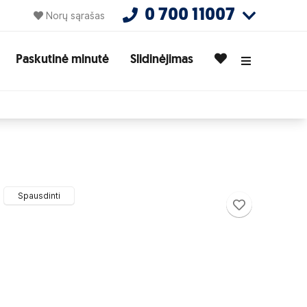
0 700 11007
Norų sąrašas
Paskutinė minutė
Slidinėjimas
Spausdinti