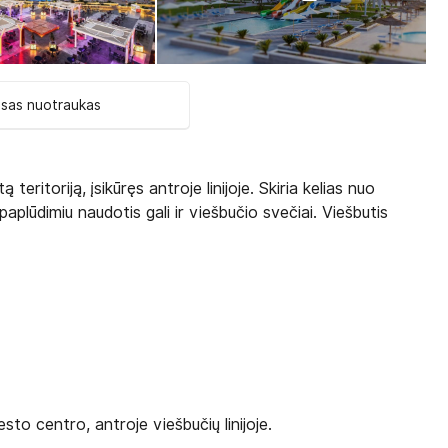
isas nuotraukas
ą teritoriją, įsikūręs antroje linijoje. Skiria kelias nuo
plūdimiu naudotis gali ir viešbučio svečiai. Viešbutis
sto centro, antroje viešbučių linijoje.