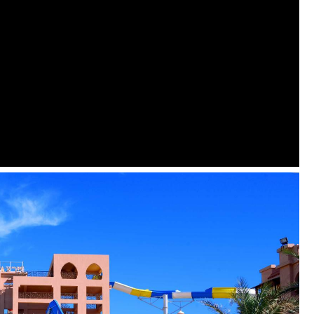
į
qua Vista Resort, paplūdimio baras Beach Albatros
čio):
nemokamai