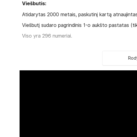
Viešbutis:
Atidarytas 2000 metais, paskutinį kartą atnaujinta
Viešbutį sudaro pagrindinis 1-o aukšto pastatas (ti
Viso yra 296 numeriai.
Standard room tipo numeriai
(su vaizdu į sodą
tipo lova arba Twin beds tipo lovomis, vonios k
Rody
2
Pool view room tipo numeriai
(32 m
, miegama
lovomis, vonios kambarys ir balkonas/terasa).
Family room tipo numeriai
(su vaizdu į sodą/ba
lova, antras - su Twin beds tipo lovomis, vonios
Numeryje:
seifas numeryje:
nemokamai
numerių tvarkymas: kasdien
patalynės keitimas: 3 kartus per savaitę
grindys: plytelės
dušas