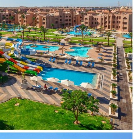
SPA):
už papildomą mokestį
kestį):
nemokamai
 SPA):
nemokamai
A):
už papildomą mokestį
papildomą mokestį
kamai
d Resort)
esort)