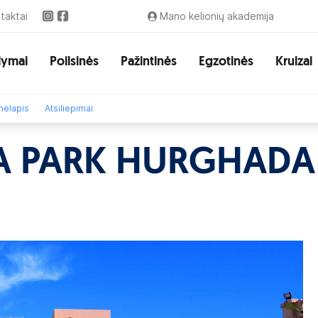
taktai
Mano kelionių akademija
lymai
Poilsinės
Pažintinės
Egzotinės
Kruizai
ėlapis
Atsiliepimai
A PARK HURGHADA