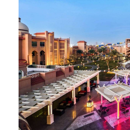
lovelė: pagal atskirą užklausimą
Paplūdimys:
paplūdimyje: skėčiai, gultai, čiužiniai:
nemokamai
autobusas iki paplūdimio::
nemokamai
rekomenduojama speciali avalynė
paplūdimio rankšluosčiai: (iš viešbučio) (iš viešb
smėlio/akmenuotas
prieplauka
Kontaktai:
Adresas:
Villages Road, Hurghada, Red Sea Gove
Telefonas:
+20653464801
El.pašto adresas:
seaworld_res@pickalbatros.co