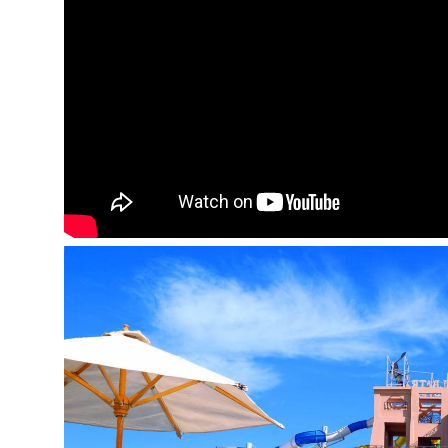
plaukų džiovintuvas: numeryje,:
nemokamai
oro kondicionierius: centrinis
mini baras
TV: palydovinė
aptarnavimas numeriuose: už papildomą mokest
balkonas/terasa (ne visuose numeriuose)
telefonas
internetas: Wi-Fi:
nemokamai
Viešbučio teritorijoje:
restoranai: 3
barai: 4 (+ 3 barai Sea World Resort, 2 barai A
Resort)
baseinai: 9 (1 šildomas žiemos sezonu)
prie baseino: paplūdimio rankšluosčiai (iš viešbu
taksi paslaugos (už papildomą mokestį)
vandens kalneliai: 9 (nešildomas)
bankomatas
gydytojo iškvietimas (už papildomą mokestį)