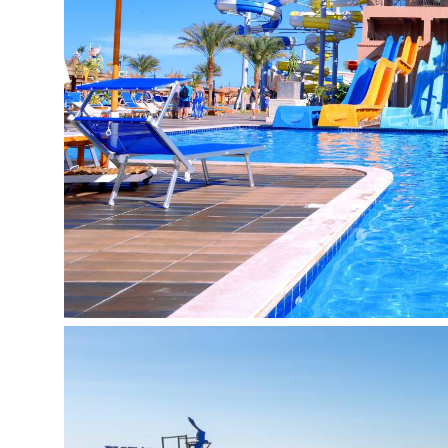
belaidis internetas:
nemokamai
skalbykla už papildomą mokestį
prie baseino: skėčiai, gultai, čiužiniai:
nemokama
kirpykla (už papildomą mokestį)
parduotuvės
Pramogos ir sportas:
petankė:
nemokamai
vandens polo:
nemokamai
sauna (Albatros Aqua Vista Resort & SPA):
už 
pirtis (Albatros Aqua Vista Resort & SPA):
už p
smiginis:
nemokamai
teniso korto apšvietimas (Aqua Vista Resort &
biliardas:
už papildomą mokestį
gyva muzika:
nemokamai
vandens sporto priemonės (Beach Albatros Re
masažas (Albatros Aqua Vista Resort & SPA):
teniso inventorius (Aqua Vista Resort & Spa):
u