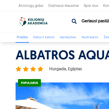
Atostogų gidas
Dažniausi klausimai
Apie mus
Kon
Geriausi pasiū
Pradžia
Datos ir kainos
Aprašymas
Nuotraukos
Žem
ALBATROS AQU
Hurgada, Egiptas
POPULIARUS