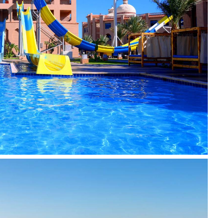
i
papildomą mokestį
apildomą mokestį
 Spa):
už papildomą mokestį
sort):
už papildomą mokestį
už papildomą mokestį
ž papildomą mokestį