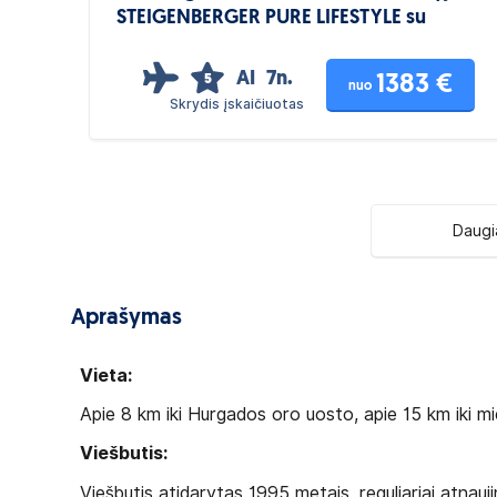
STEIGENBERGER PURE LIFESTYLE su
Viskas Įskaičiuota
AI
7n.
1383 €
5
nuo
Skrydis įskaičiuotas
Daugi
Aprašymas
Vieta:
Apie 8 km iki Hurgados oro uosto, apie 15 km iki mi
Viešbutis:
Viešbutis atidarytas 1995 metais, reguliariai atnauj