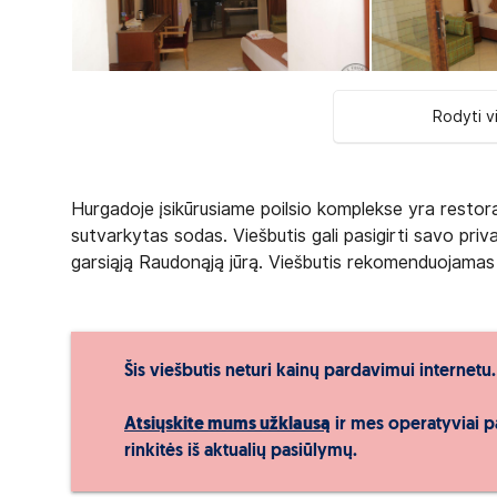
Rodyti v
Hurgadoje įsikūrusiame poilsio komplekse yra restora
sutvarkytas sodas. Viešbutis gali pasigirti savo priva
garsiąją Raudonąją jūrą. Viešbutis rekomenduojamas p
Šis viešbutis neturi kainų pardavimui internetu.
Atsiųskite mums užklausą
ir mes operatyviai p
rinkitės iš aktualių pasiūlymų.