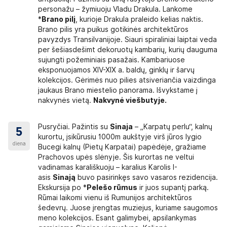
personažu – žymiuoju Vladu Drakula. Lankome
*
Brano pilį
, kurioje Drakula praleido kelias naktis.
Brano pilis yra puikus gotikinės architektūros
pavyzdys Transilvanijoje. Siauri spiraliniai laiptai veda
per šešiasdešimt dekoruotų kambarių, kurių dauguma
sujungti požeminiais pasažais. Kambariuose
eksponuojamos XIV-XIX a. baldų, ginklų ir šarvų
kolekcijos. Gėrimės nuo pilies atsiveriančia vaizdinga
jaukaus Brano miestelio panorama. Išvykstame į
nakvynės vietą.
Nakvynė
viešbutyje.
Pusryčiai. Pažintis su
Sinaja
– „Karpatų perlu“, kalnų
5
kurortu, įsikūrusiu 1000m aukštyje virš jūros lygio
diena
Bucegi kalnų (Pietų Karpatai) papėdėje, gražiame
Prachovos upės slėnyje. Šis kurortas ne veltui
vadinamas karališkuoju – karalius Karolis I-
asis
Sinają
buvo pasirinkęs savo vasaros rezidencija.
Ekskursija po *
Pelešo rūmus
ir juos supantį parką.
Rūmai laikomi vienu iš Rumunijos architektūros
šedevrų. Juose įrengtas muziejus, kuriame saugomos
meno kolekcijos. Esant galimybei, apsilankymas