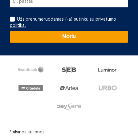
Užsiprenumeruodamas (-a) sutinku su
privatumo
politika.
Noriu
Poilsinės kelionės