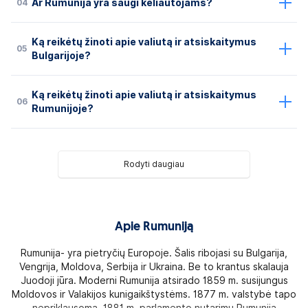
04
Ar Rumunija yra saugi keliautojams?
Ką reikėtų žinoti apie valiutą ir atsiskaitymus
05
Bulgarijoje?
Ką reikėtų žinoti apie valiutą ir atsiskaitymus
06
Rumunijoje?
Rodyti daugiau
Apie Rumuniją
Rumunija- yra pietryčių Europoje. Šalis ribojasi su Bulgarija,
Vengrija, Moldova, Serbija ir Ukraina. Be to krantus skalauja
Juodoji jūra. Moderni Rumunija atsirado 1859 m. susijungus
Moldovos ir Valakijos kunigaikštystėms. 1877 m. valstybė tapo