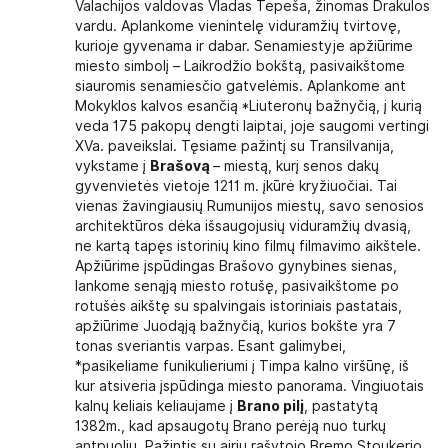
Valachijos valdovas Vladas Tepeša, žinomas Drakulos
vardu. Aplankome vienintelę viduramžių tvirtovę,
kurioje gyvenama ir dabar. Senamiestyje apžiūrime
miesto simbolį – Laikrodžio bokštą, pasivaikštome
siauromis senamiesčio gatvelėmis. Aplankome ant
Mokyklos kalvos esančią *Liuteronų bažnyčią, į kurią
veda 175 pakopų dengti laiptai, joje saugomi vertingi
XVa. paveikslai. Tęsiame pažintį su Transilvanija,
vykstame į
Brašovą
– miestą, kurį senos dakų
gyvenvietės vietoje 1211 m. įkūrė kryžiuočiai. Tai
vienas žavingiausių Rumunijos miestų, savo senosios
architektūros dėka išsaugojusių viduramžių dvasią,
ne kartą tapęs istorinių kino filmų filmavimo aikštele.
Apžiūrime įspūdingas Brašovo gynybines sienas,
lankome senąją miesto rotušę, pasivaikštome po
rotušės aikštę su spalvingais istoriniais pastatais,
apžiūrime Juodąją bažnyčią, kurios bokšte yra 7
tonas sveriantis varpas. Esant galimybei,
*pasikeliame funikulieriumi į Timpa kalno viršūnę, iš
kur atsiveria įspūdinga miesto panorama. Vingiuotais
kalnų keliais keliaujame į
Brano pilį
, pastatytą
1382m., kad apsaugotų Brano perėją nuo turkų
antpuolių. Pažintis su airių rašytojo Bremo Stoukerio