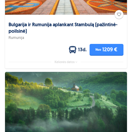
Bulgarija ir Rumunija aplankant Stambulą (pažintinė-
poilsinė)
Rumunija
1209 €
13d.
Nuo
Kelionės datos