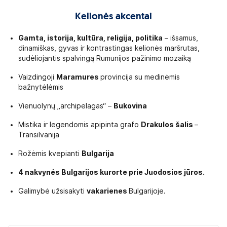
Kelionės akcentai
Gamta, istorija, kultūra, religija, politika
– išsamus,
dinamiškas, gyvas ir kontrastingas kelionės maršrutas,
sudėliojantis spalvingą Rumunijos pažinimo mozaiką
Vaizdingoji
Maramures
provincija su medinėmis
bažnytėlėmis
Vienuolynų „archipelagas“ –
Bukovina
Mistika ir legendomis apipinta grafo
Drakulos šalis
–
Transilvanija
Rožėmis kvepianti
Bulgarija
4 nakvynės Bulgarijos kurorte prie Juodosios jūros.
Galimybė užsisakyti
vakarienes
Bulgarijoje.