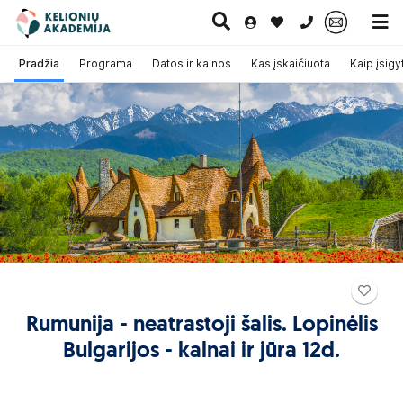
0 700 11007
Pradžia
Programa
Datos ir kainos
Kas įskaičiuota
Kaip įsigyt
Paskutinė
Pažintinės
Egzotinės
Kruizai
minutė
kelionės
kelionės
Rumunija - neatrastoji šalis. Lopinėlis
Bulgarijos - kalnai ir jūra 12d.