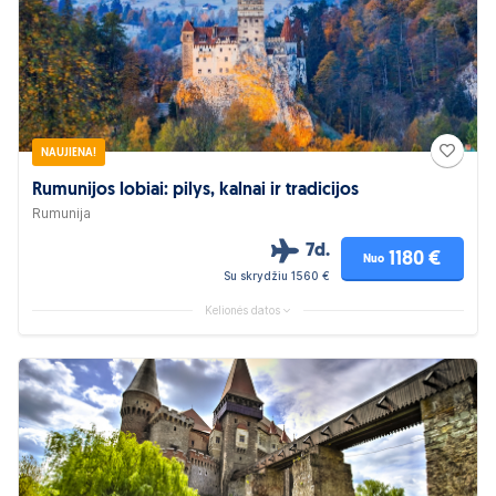
NAUJIENA!
Rumunijos lobiai: pilys, kalnai ir tradicijos
Rumunija
7d.
1180 €
Nuo
Su skrydžiu 1560 €
Kelionės datos