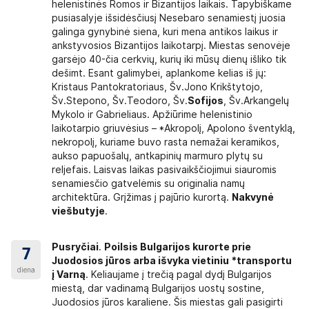
helenistinės Romos ir Bizantijos laikais. Tapybiškame
pusiasalyje išsidėsčiusį Nesebaro senamiestį juosia
galinga gynybinė siena, kuri mena antikos laikus ir
ankstyvosios Bizantijos laikotarpį. Miestas senovėje
garsėjo 40-čia cerkvių, kurių iki mūsų dienų išliko tik
dešimt. Esant galimybei, aplankome kelias iš jų:
Kristaus Pantokratoriaus, Šv.Jono Krikštytojo,
Šv.Stepono, Šv.Teodoro, Šv.
Sofijos
, Šv.Arkangelų
Mykolo ir Gabrieliaus. Apžiūrime helenistinio
laikotarpio griuvėsius – *Akropolį, Apolono šventyklą,
nekropolį, kuriame buvo rasta nemažai keramikos,
aukso papuošalų, antkapinių marmuro plytų su
reljefais. Laisvas laikas pasivaikščiojimui siauromis
senamiesčio gatvelėmis su originalia namų
architektūra. Grįžimas į pajūrio kurortą.
Nakvynė
viešbutyje
.
Pusryčiai
.
Poilsis
Bulgarijos
kurorte prie
7
Juodosios jūros arba išvyka vietiniu *transportu
diena
į
Varną
. Keliaujame į trečią pagal dydį Bulgarijos
miestą, dar vadinamą Bulgarijos uostų sostine,
Juodosios jūros karaliene. Šis miestas gali pasigirti