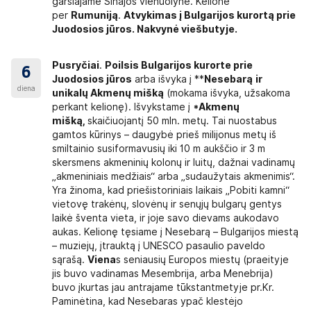
garsiajame Sinajos vienuolyne. Kelionė
per
Rumuniją
.
Atvykimas į
Bulgarijos
kurortą prie
Juodosios jūros. Nakvynė viešbutyje.
Pusryčiai
.
Poilsis
Bulgarijos
kurorte prie
6
Juodosios jūros
arba išvyka į **
Nesebarą
ir
diena
unikalų Akmenų mišką
(mokama išvyka, užsakoma
perkant kelionę). Išvykstame į
*Akmenų
mišką,
skaičiuojantį 50 mln. metų. Tai nuostabus
gamtos kūrinys – daugybė prieš milijonus metų iš
smiltainio susiformavusių iki 10 m aukščio ir 3 m
skersmens akmeninių kolonų ir luitų, dažnai vadinamų
„akmeniniais medžiais“ arba „sudaužytais akmenimis“.
Yra žinoma, kad priešistoriniais laikais „Pobiti kamni“
vietovę trakėnų, slovėnų ir senųjų bulgarų gentys
laikė šventa vieta, ir joje savo dievams aukodavo
aukas. Kelionę tęsiame į Nesebarą – Bulgarijos miestą
– muziejų, įtrauktą į UNESCO pasaulio paveldo
sąrašą.
Viena
s seniausių Europos miestų (praeityje
jis buvo vadinamas Mesembrija, arba Menebrija)
buvo įkurtas jau antrajame tūkstantmetyje pr.Kr.
Paminėtina, kad Nesebaras ypač klestėjo