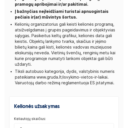
pramogų apribojimai ir/ar pakitimai.
Į bažnyčias neįleidžiami turistai apnuogintais
pečiais ir(ar) mūvintys šortus.
Kelionių organizatorius gali keisti kelionės programą,
atsižvelgdamas į grupės pageidavimus ir objektyvias
sąlygas. Pasikeitus keltų grafikui, kelionės data gali
keistis. Objektų lankymo tvarka, skaičius ir įėjimo
bilietų kaina gali kisti, kelionės vadovas muziejuose
ekskursijų neveda. Vietinių švenčių, renginių metu kai
kurie programoje numatyti lankomi objektai gali būti
uždaryti.
Tiksli autobuso kategorija, dydis, valstybinis numeris
pateikiama www.gruda.lt/isvykimo-vietos-ir-laikai.
Vairuotojų darbo režimą reglamentuoja ES įstatymai.
Kelionės užsakymas
Keliautojų skaičius: