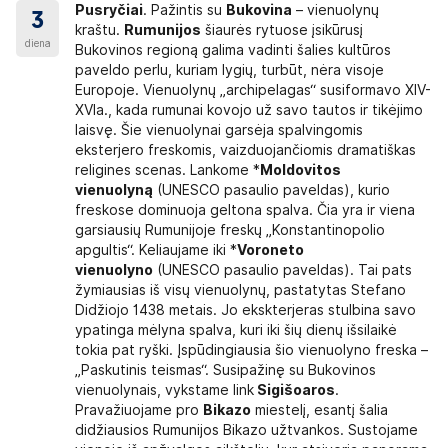
Pusryčiai
. Pažintis su
Bukovina
– vienuolynų
3
kraštu.
Rumunijos
šiaurės rytuose įsikūrusį
diena
Bukovinos regioną galima vadinti šalies kultūros
paveldo perlu, kuriam lygių, turbūt, nėra visoje
Europoje. Vienuolynų „archipelagas“ susiformavo XIV-
XVIa., kada rumunai kovojo už savo tautos ir tikėjimo
laisvę. Šie vienuolynai garsėja spalvingomis
eksterjero freskomis, vaizduojančiomis dramatiškas
religines scenas. Lankome *
Moldovitos
vienuolyną
(UNESCO pasaulio paveldas), kurio
freskose dominuoja geltona spalva. Čia yra ir viena
garsiausių Rumunijoje freskų „Konstantinopolio
apgultis“. Keliaujame iki *
Voroneto
vienuolyno
(UNESCO pasaulio paveldas). Tai pats
žymiausias iš visų vienuolynų, pastatytas Stefano
Didžiojo 1438 metais. Jo ekskterjeras stulbina savo
ypatinga mėlyna spalva, kuri iki šių dienų išsilaikė
tokia pat ryški. Įspūdingiausia šio vienuolyno freska –
„Paskutinis teismas“. Susipažinę su Bukovinos
vienuolynais, vykstame link
Sigišoaros
.
Pravažiuojame pro
Bikazo
miestelį, esantį šalia
didžiausios Rumunijos Bikazo užtvankos. Sustojame