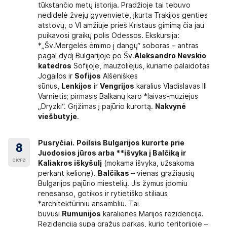
tūkstančio metų istorija. Pradžioje tai tebuvo
nedidelė žvejų gyvenvietė, įkurta Trakijos genties
atstovų, o VI amžiuje prieš Kristaus gimimą čia jau
puikavosi graikų polis Odessos. Ekskursija:
*„Šv.Mergelės ėmimo į dangų“ soboras – antras
pagal dydį Bulgarijoje po Šv.
Aleksandro Nevskio
katedros
Sofijoje, mauzoliejus, kuriame palaidotas
Jogailos ir
Sofijos
Alšėniškės
sūnus,
Lenkijos
ir
Vengrijos
karalius Vladislavas III
Varnietis; pirmasis Balkanų karo *laivas-muziejus
„Dryzki“. Grįžimas į pajūrio kurortą.
Nakvynė
viešbutyje
.
Pusryčiai.
Poilsis
Bulgarijos
kurorte prie
8
Juodosios jūros arba **išvyka į Balčiką ir
diena
Kaliakros iškyšulį
(mokama išvyka, užsakoma
perkant kelionę).
Balčikas
– vienas gražiausių
Bulgarijos pajūrio miestelių. Jis žymus įdomiu
renesanso, gotikos ir rytietiško stiliaus
*architektūriniu ansambliu. Tai
buvusi
Rumunijos
karalienės Marijos rezidencija.
Rezidenciją supa gražus parkas, kurio teritorijoje –