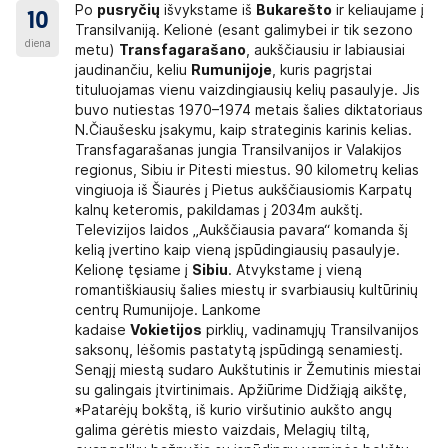
Po
pusryčių
išvykstame iš
Bukarešto
ir keliaujame į
10
Transilvaniją. Kelionė (esant galimybei ir tik sezono
diena
metu)
Transfagarašano
, aukščiausiu ir labiausiai
jaudinančiu, keliu
Rumunijoje
, kuris pagrįstai
tituluojamas vienu vaizdingiausių kelių pasaulyje. Jis
buvo nutiestas 1970–1974 metais šalies diktatoriaus
N.Čiaušesku įsakymu, kaip strateginis karinis kelias.
Transfagarašanas jungia Transilvanijos ir Valakijos
regionus, Sibiu ir Pitesti miestus. 90 kilometrų kelias
vingiuoja iš Šiaurės į Pietus aukščiausiomis Karpatų
kalnų keteromis, pakildamas į 2034m aukštį.
Televizijos laidos „Aukščiausia pavara“ komanda šį
kelią įvertino kaip vieną įspūdingiausių pasaulyje.
Kelionę tęsiame į
Sibiu
. Atvykstame į vieną
romantiškiausių šalies miestų ir svarbiausių kultūrinių
centrų Rumunijoje. Lankome
kadaise
Vokietijos
pirklių, vadinamųjų Transilvanijos
saksonų, lėšomis pastatytą įspūdingą senamiestį.
Senąjį miestą sudaro Aukštutinis ir Žemutinis miestai
su galingais įtvirtinimais. Apžiūrime Didžiąją aikštę,
*Patarėjų bokštą, iš kurio viršutinio aukšto angų
galima gėrėtis miesto vaizdais, Melagių tiltą,