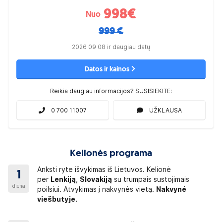
998
€
Nuo
999 €
2026 09 08 ir daugiau datų
Datos ir kainos
Reikia daugiau informacijos? SUSISIEKITE:
0 700 11007
UŽKLAUSA
Kelionės programa
Anksti ryte išvykimas iš Lietuvos. Kelionė
1
per
Lenkiją
,
Slovakiją
su trumpais sustojimais
diena
poilsiui. Atvykimas į nakvynės vietą.
Nakvynė
viešbutyje.