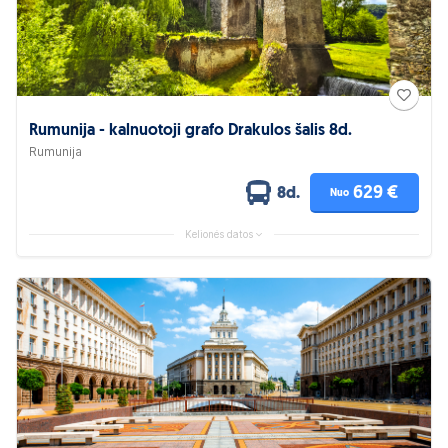
Rumunija - kalnuotoji grafo Drakulos šalis 8d.
Rumunija
629 €
8d.
Nuo
Kelionės datos