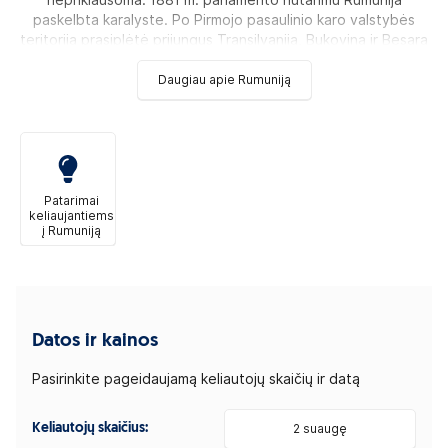
nepriklausoma. 1881 m. parlamento nutarimu Rumunija
paskelbta karalyste. Po Pirmojo pasaulinio karo valstybės
teritorija prasiplėtė prijungus Transilvaniją, Bukoviną ir Besara
Daugiau apie Rumuniją
Patarimai
keliaujantiems
į Rumuniją
Datos ir kainos
Pasirinkite pageidaujamą keliautojų skaičių ir datą
Keliautojų skaičius:
2 suaugę