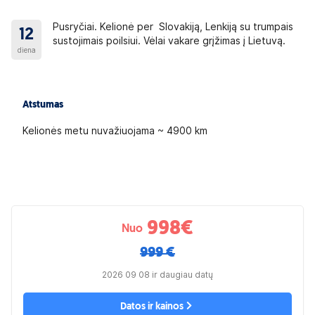
Pusryčiai. Kelionė per Slovakiją, Lenkiją su trumpais
12
sustojimais poilsiui. Vėlai vakare grįžimas į Lietuvą.
diena
Atstumas
Kelionės metu nuvažiuojama ~ 4900 km
998
€
Nuo
999 €
2026 09 08 ir daugiau datų
Datos ir kainos