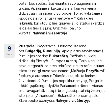
botanikos sodas, išsiskiriantis savo augmenija ir
grožiu. Apžiūrime ir kaktusų alėją, kuri yra viena
didžiausių ir gražiausių Europoje. Toliau vykstame į
įspūdingą ir romantišką vietovę –
* Kaliakros
iškyšulį
, kur stovi pilies griuvėsiai, o statūs skardžiai
leidžiasi tiesiai į jūrą. Grįžimas į pajūrio
kurortą.
Nakvynė viešbutyje
.
Pusryčiai
. Išvykstame iš kurorto. Kelionė
9
per
Bulgariją
,
Rumuniją
. Apie pietus atvykstame į
diena
Rumunijos sostinę
Bukareštą
. Pažintis su vienu
didžiausių Pietryčių Europos miestų. Tarpukariu dėl
savo elegantiškos architektūros ir elito rafinuotumo
miestas netgi buvo vadinamas „Mažuoju
Paryžiu
mi
“.
Ekskursija autobusu: Triumfo arka, skirta kariams,
žuvusiems už Rumunijos nepriklausomybę, Pergalės
aikštė, įspūdingo dydžio Parlamento rūmai – vienas
ekstravagantiškiausių ir brangiausių statinių žmonijos
istorijoje, „Atheneum“ – Bukarešto koncertų salė,
Stavropolio bažnyčia.
Nakvynė viešbutyje
.