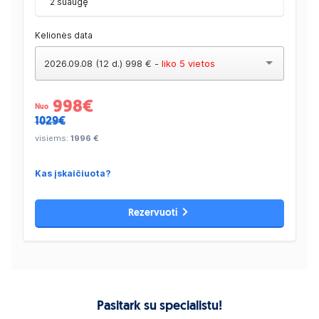
2 suaugę
Kelionės data
2026.09.08 (12 d.) 998 € -
liko 5 vietos
998
€
Nuo
1029€
visiems:
1996 €
Kas įskaičiuota?
Rezervuoti
Pasitark su specialistu!