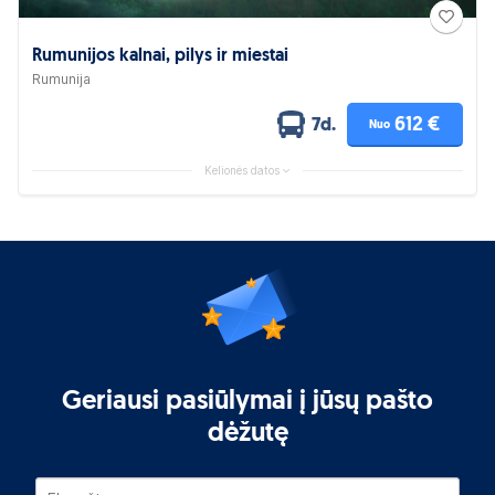
Rumunijos kalnai, pilys ir miestai
Rumunija
612 €
7d.
Nuo
Kelionės datos
Geriausi pasiūlymai į jūsų pašto
dėžutę