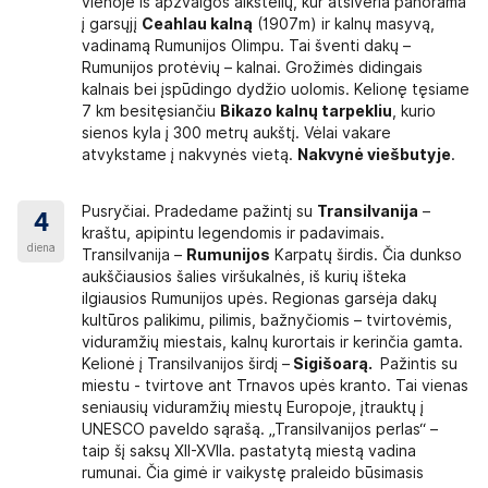
vienoje iš apžvalgos aikštelių, kur atsiveria panorama
į garsųjį
Ceahlau kalną
(1907m) ir kalnų masyvą,
vadinamą Rumunijos Olimpu. Tai šventi dakų –
Rumunijos protėvių – kalnai. Grožimės didingais
kalnais bei įspūdingo dydžio uolomis. Kelionę tęsiame
7 km besitęsiančiu
Bikazo kalnų tarpekliu
, kurio
sienos kyla į 300 metrų aukštį. Vėlai vakare
atvykstame į nakvynės vietą.
Nakvynė viešbutyje
.
Pusryčiai. Pradedame pažintį su
Transilvanija
–
4
kraštu, apipintu legendomis ir padavimais.
diena
Transilvanija –
Rumunijos
Karpatų širdis. Čia dunkso
aukščiausios šalies viršukalnės, iš kurių išteka
ilgiausios Rumunijos upės. Regionas garsėja dakų
kultūros palikimu, pilimis, bažnyčiomis – tvirtovėmis,
viduramžių miestais, kalnų kurortais ir kerinčia gamta.
Kelionė į Transilvanijos širdį –
Sigišoarą.
Pažintis su
miestu - tvirtove ant Trnavos upės kranto. Tai vienas
seniausių viduramžių miestų Europoje, įtrauktų į
UNESCO paveldo sąrašą. „Transilvanijos perlas“ –
taip šį saksų XII-XVIIa. pastatytą miestą vadina
rumunai. Čia gimė ir vaikystę praleido būsimasis