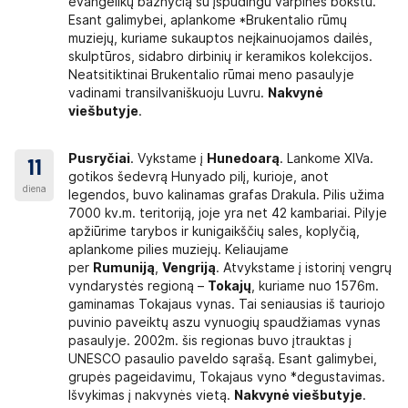
evangelikų bažnyčią su įspūdingu varpinės bokštu.
Esant galimybei, aplankome *Brukentalio rūmų
muziejų, kuriame sukauptos neįkainuojamos dailės,
skulptūros, sidabro dirbinių ir keramikos kolekcijos.
Neatsitiktinai Brukentalio rūmai meno pasaulyje
vadinami transilvaniškuoju Luvru.
Nakvynė
viešbutyje
.
Pusryčiai
. Vykstame į
Hunedoarą
. Lankome XIVa.
11
gotikos šedevrą Hunyado pilį, kurioje, anot
diena
legendos, buvo kalinamas grafas Drakula. Pilis užima
7000 kv.m. teritoriją, joje yra net 42 kambariai. Pilyje
apžiūrime tarybos ir kunigaikščių sales, koplyčią,
aplankome pilies muziejų. Keliaujame
per
Rumuniją
,
Vengriją
. Atvykstame į istorinį vengrų
vyndarystės regioną –
Tokajų
, kuriame nuo 1576m.
gaminamas Tokajaus vynas. Tai seniausias iš tauriojo
puvinio paveiktų aszu vynuogių spaudžiamas vynas
pasaulyje. 2002m. šis regionas buvo įtrauktas į
UNESCO pasaulio paveldo sąrašą. Esant galimybei,
grupės pageidavimu, Tokajaus vyno *degustavimas.
Išvykimas į nakvynės vietą.
Nakvynė viešbutyje
.