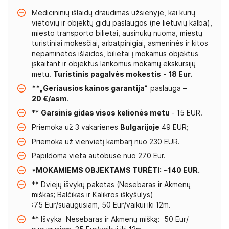
Medicininių išlaidų draudimas užsienyje, kai kurių
vietovių ir objektų gidų paslaugos (ne lietuvių kalba),
miesto transporto bilietai, ausinukų nuoma, miestų
turistiniai mokesčiai, arbatpinigiai, asmeninės ir kitos
nepaminėtos išlaidos, bilietai į mokamus objektus
įskaitant ir objektus lankomus mokamų ekskursijų
metu.
Turistinis pagalvės mokestis
-
18 Eur.
**„Geriausios kainos garantija“
paslauga
–
20 €/asm
.
**
Garsinis gidas visos kelionės metu
- 15 EUR.
Priemoka už 3 vakarienes
Bulgarijoje
49 EUR;
Priemoka už vienvietį kambarį nuo 230 EUR.
Papildoma vieta autobuse nuo 270 Eur.
*MOKAMIEMS OBJEKTAMS TURĖTI: ~140 EUR.
** Dviejų išvykų paketas (Nesebaras ir Akmenų
miškas; Balčikas ir Kalikros iškyšulys)
:75 Eur/suaugusiam, 50 Eur/vaikui iki 12m.
** Išvyka Nesebaras ir Akmenų mišką: 50 Eur/