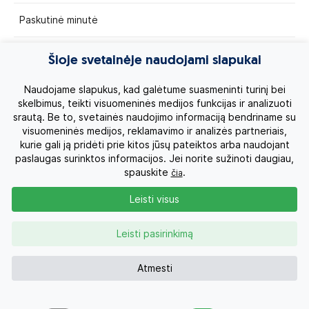
Paskutinė minutė
Egzotinės kelionės
Šioje svetainėje naudojami slapukai
Kruizai
Naudojame slapukus, kad galėtume suasmeninti turinį bei
skelbimus, teikti visuomeninės medijos funkcijas ir analizuoti
srautą. Be to, svetainės naudojimo informaciją bendriname su
Kelionės po Lietuvą
visuomeninės medijos, reklamavimo ir analizės partneriais,
kurie gali ją pridėti prie kitos jūsų pateiktos arba naudojant
Apie mus
paslaugas surinktos informacijos. Jei norite sužinoti daugiau,
spauskite
.
čia
Privatumo politika
Leisti visus
Vartotojų teisės
Leisti pasirinkimą
Kontaktai
Atmesti
Organizatoriaus licenzija