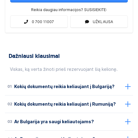
Reikia daugiau informacijos? SUSISIEKITE:
0 700 11007
UŽKLAUSA
Dažniausi klausimai
Viskas, ką verta žinoti prieš rezervuojant šią kelionę.
01
Kokių dokumentų reikia keliaujant į Bulgariją?
02
Kokių dokumentų reikia keliaujant į Rumuniją?
03
Ar Bulgarija yra saugi keliautojams?