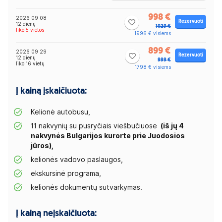
998 €
2026 09 08
Rezervuoti
12 dienų
1029 €
liko 5 vietos
1996 € visiems
899 €
2026 09 29
Rezervuoti
12 dienų
999 €
liko 16 vietų
1798 € visiems
Į kainą įskaičiuota:
Kelionė autobusu,
11 nakvynių su pusryčiais viešbučiuose
(iš jų 4
nakvynės
Bulgarijos
kurorte prie Juodosios
jūros),
kelionės vadovo paslaugos,
ekskursinė programa,
kelionės dokumentų sutvarkymas.
Į kainą neįskaičiuota: