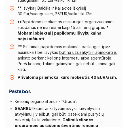
suaugusiam, 35 Eur/vaikui iki 12m.
** Išvyka į Balčiką ir Kaliakros iškyšulį
30 Eur/suaugusiam, 25EUR/vaikui iki 12m.
**Papildomos mokamos ekskursijos organizuojamos
susidarius ne mažesnei kaip 15 asmenų grupei.
*
Mokami objektai į papildomų išvykų kainą
neįskaičiuoti.
**
Siūlomas papildomas mokamas paslaugas (pvz.:
ausinukai) bei išvykas
būtina užsisakyti ir apmokėti iš
anksto perkant kelionę internetu arba agentūroje
.
Prieš kelionę tokios galimybės gali nebūti, kaina gali
kisti.
Privaloma priemoka: kuro mokestis 40 EUR/asm.
Pastabos
Kelionių organizatorius - "Grūda".
SVARBU!
Esant ankstyvam išvykimui/vėlyvam
atvykimui į viešbutį gali būti pateikiami pusryčių
paketai/ šalta vakarienė.
Galimi kelionės
programoje aprašomų šventinių renginių,