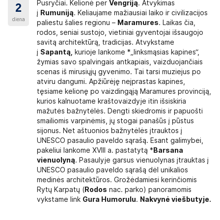
Pusryčiai. Kelionė per
Vengriją
. Atvykimas
2
į
Rumuniją
. Keliaujame mažiausiai laiko ir civilizacijos
diena
paliestu šalies regionu –
Maramures
. Laikas čia,
rodos, seniai sustojo, vietiniai gyventojai išsaugojo
savitą architektūrą, tradicijas. Atvykstame
į
Sapantą,
kurioje lankome *„linksmąsias kapines“,
žymias savo spalvingais antkapiais, vaizduojančiais
scenas iš mirusiųjų gyvenimo. Tai tarsi muziejus po
atviru dangumi. Apžiūrėję neįprastas kapines,
tęsiame kelionę po vaizdingąją Maramures provinciją,
kurios kalnuotame kraštovaizdyje itin išsiskiria
mažutės bažnytėlės. Dengti skiedromis ir papuošti
smailiomis varpinėmis, jų stogai panašūs į pūstus
sijonus. Net aštuonios bažnytėlės įtrauktos į
UNESCO pasaulio paveldo sąrašą. Esant galimybei,
pakeliui lankome XVIII a. pastatytą *
Barsana
vienuolyną
. Pasaulyje garsus vienuolynas įtrauktas į
UNESCO pasaulio paveldo sąrašą dėl unikalios
medinės architektūros. Grožėdamiesi kerinčiomis
Rytų Karpatų (
Rodo
s
nac. parko) panoramomis
vykstame link
Gura Humorulu
.
Nakvynė viešbutyje.