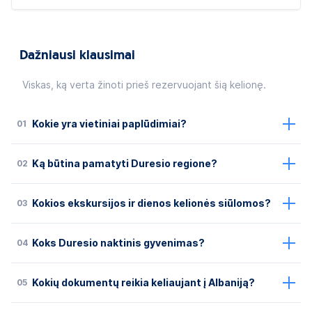
Dažniausi klausimai
Viskas, ką verta žinoti prieš rezervuojant šią kelionę.
01
Kokie yra vietiniai paplūdimiai?
02
Ką būtina pamatyti Duresio regione?
03
Kokios ekskursijos ir dienos kelionės siūlomos?
04
Koks Duresio naktinis gyvenimas?
05
Kokių dokumentų reikia keliaujant į Albaniją?