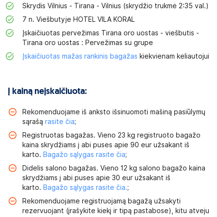
Skrydis Vilnius - Tirana - Vilnius (skrydžio trukmė 2:35 val.)
7 n. Viešbutyje HOTEL VILA KORAL
Įskaičiuotas pervežimas Tirana oro uostas - viešbutis -
Tirana oro uostas : Pervežimas su grupe
Įskaičiuotas mažas rankinis bagažas
kiekvienam keliautojui
Į kainą neįskaičiuota:
Rekomenduojame iš anksto išsinuomoti mašiną pasiūlymų
sąrašą
rasite čia
;
Registruotas bagažas. Vieno 23 kg registruoto bagažo
kaina skrydžiams į abi puses apie 90 eur užsakant iš
karto.
Bagažo sąlygas rasite čia
;
Didelis salono bagažas. Vieno 12 kg salono bagažo kaina
skrydžiams į abi puses apie 30 eur užsakant iš
karto.
Bagažo sąlygas rasite čia.
;
Rekomenduojame registruojamą bagažą užsakyti
rezervuojant (įrašykite kiekį ir tipą pastabose), kitu atveju