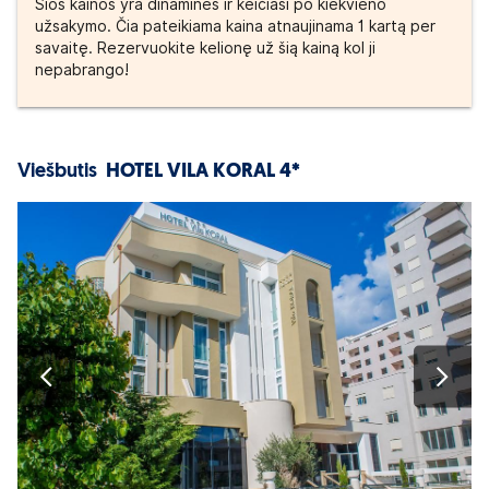
Šios kainos yra dinaminės ir keičiasi po kiekvieno
užsakymo. Čia pateikiama kaina atnaujinama 1 kartą per
savaitę. Rezervuokite kelionę už šią kainą kol ji
nepabrango!
Viešbutis
HOTEL VILA KORAL 4*