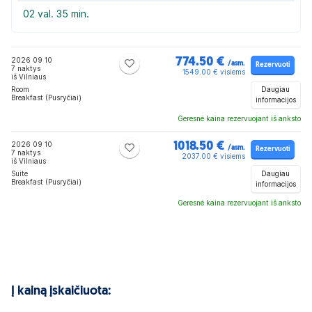
02 val. 35 min.
2026 09 10
774.50 €
/asm.
Rezervuoti
7 naktys
1549.00 € visiems
iš Vilniaus
Daugiau
Room
Breakfast (Pusryčiai)
informacijos
Geresnė kaina rezervuojant iš anksto
2026 09 10
1018.50 €
/asm.
Rezervuoti
7 naktys
2037.00 € visiems
iš Vilniaus
Daugiau
Suite
Breakfast (Pusryčiai)
informacijos
Geresnė kaina rezervuojant iš anksto
Į kainą įskaičiuota: