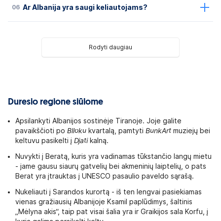
06
Ar Albanija yra saugi keliautojams?
Rodyti daugiau
Duresio regione siūlome
Apsilankyti Albanijos sostinėje Tiranoje. Joje galite
pavaikščioti po
Blloku
kvartalą, pamtyti
BunkArt
muziejų bei
keltuvu pasikelti į
Djati
kalną.
Nuvykti į Beratą, kuris yra vadinamas tūkstančio langų mietu
- jame gausu siaurų gatvelių bei akmeninių laiptelių, o pats
Berat yra įtrauktas į UNESCO pasaulio paveldo sąrašą.
Nukeliauti į Sarandos kurortą - iš ten lengvai pasiekiamas
vienas gražiausių Albanijoje Ksamil paplūdimys, šaltinis
„Mėlyna akis“, taip pat visai šalia yra ir Graikijos sala Korfu, į