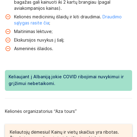
bagažas gali kainuoti iki 2 kartų brangiau (pagal
aviakompanijos kainas).
Kelionės medicininių išlaidų ir kiti draudimai.
Draudimo
sąlygas rasite čia
;
Maitinimas lėktuve;
Ekskursijos nuvykus į šalį;
Asmeninės išlaidos.
Keliaujant į Albaniją jokie COVID ribojimai nuvykimui ir
grįžimui nebetaikomi.
Kelionės organizatorius “Aza tours”
Keliautojų dėmesiui! Kainų ir vietų skaičius yra ribotas.