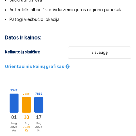
Jauki atmosfera
Autentiški albaniški ir Viduržemio jūros regiono patiekalai
Patogi viešbučio lokacija
Datos ir kainos:
Keliautojų skaičius:
2 suaugę
Orientacinis kainų grafikas