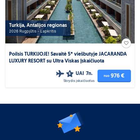
Turkija, Antalijos regionas
2026 Rugpjūtis - Lapkritis
Poilsis TURKIJOJE! Savaitė 5* viešbutyje JACARANDA
LUXURY RESORT su Ultra Viskas Įskaičiuota
UAI
7n.
5
976 €
nuo
Skrydis įskaičiuotas