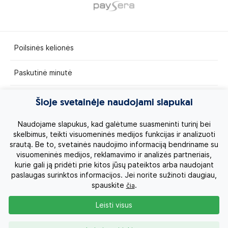
Poilsinės kelionės
Paskutinė minutė
Egzotinės kelionės
Šioje svetainėje naudojami slapukai
Kruizai
Naudojame slapukus, kad galėtume suasmeninti turinį bei
skelbimus, teikti visuomeninės medijos funkcijas ir analizuoti
srautą. Be to, svetainės naudojimo informaciją bendriname su
Kelionės po Lietuvą
visuomeninės medijos, reklamavimo ir analizės partneriais,
kurie gali ją pridėti prie kitos jūsų pateiktos arba naudojant
Apie mus
paslaugas surinktos informacijos. Jei norite sužinoti daugiau,
spauskite
.
čia
Privatumo politika
Leisti visus
Vartotojų teisės