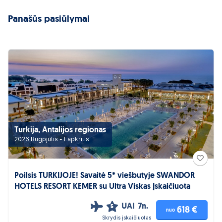
Panašūs pasiūlymai
Turkija, Antalijos regionas
2026 Rugpjūtis - Lapkritis
Poilsis TURKIJOJE! Savaitė 5* viešbutyje SWANDOR
HOTELS RESORT KEMER su Ultra Viskas Įskaičiuota
UAI
7n.
5
618 €
nuo
Skrydis įskaičiuotas