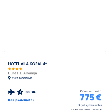
HOTEL VILA KORAL 4*
Duresis, Albanija
Vieta žemėlapyje
Kaina asmeniui:
BB
7n.
4
775
€
Kas įskaičiuota?
Skrydis įskaičiuotas
Kaina visiems:
1550 €