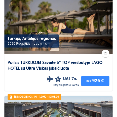
Turkija, Antalijos regionas
2026 Rugpjūtis - Lapkritis
Poilsis TURKIJOJE! Savaitė 5* TOP viešbutyje LAGO
HOTEL su Ultra Viskas Įskaičiuota
UAI
7n.
5
926 €
nuo
Skrydis įskaičiuotas
ŠEIMOS DIENOS! IKI -11.99% – IKI 08.06