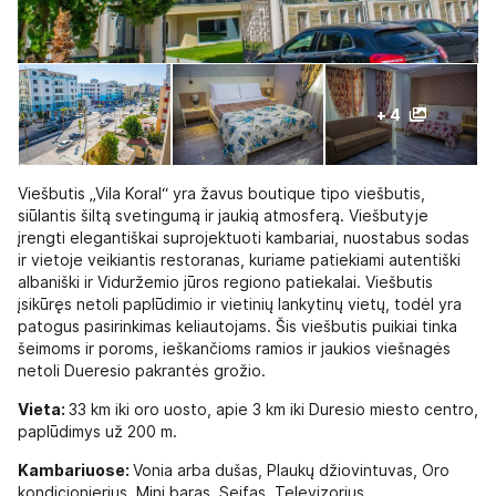
+ 4
Viešbutis „Vila Koral“ yra žavus boutique tipo viešbutis,
siūlantis šiltą svetingumą ir jaukią atmosferą. Viešbutyje
įrengti elegantiškai suprojektuoti kambariai, nuostabus sodas
ir vietoje veikiantis restoranas, kuriame patiekiami autentiški
albaniški ir Viduržemio jūros regiono patiekalai. Viešbutis
įsikūręs netoli paplūdimio ir vietinių lankytinų vietų, todėl yra
patogus pasirinkimas keliautojams. Šis viešbutis puikiai tinka
šeimoms ir poroms, ieškančioms ramios ir jaukios viešnagės
netoli Dueresio pakrantės grožio.
Vieta:
33 km iki oro uosto, apie 3 km iki Duresio miesto centro,
paplūdimys už 200 m.
Kambariuose:
Vonia arba dušas, Plaukų džiovintuvas, Oro
kondicionierius, Mini baras, Seifas, Televizorius.