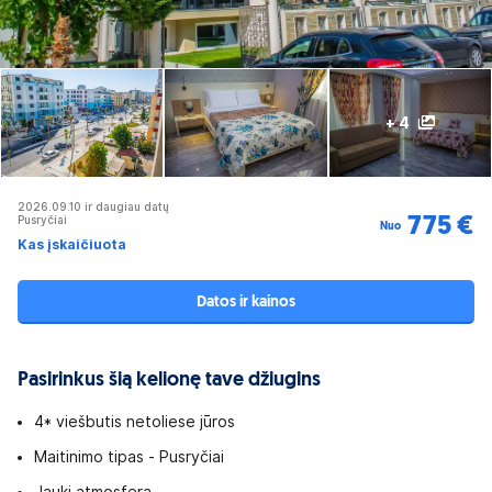
+ 4
2026.09.10 ir daugiau datų
Pusryčiai
775 €
Nuo
Kas įskaičiuota
Datos ir kainos
Pasirinkus šią kelionę tave džiugins
4* viešbutis netoliese jūros
Maitinimo tipas - Pusryčiai