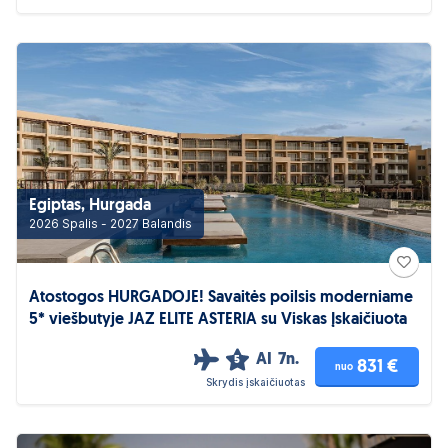
Egiptas, Hurgada
2026 Spalis - 2027 Balandis
Atostogos HURGADOJE! Savaitės poilsis moderniame
5* viešbutyje JAZ ELITE ASTERIA su Viskas Įskaičiuota
AI
7n.
5
831 €
nuo
Skrydis įskaičiuotas