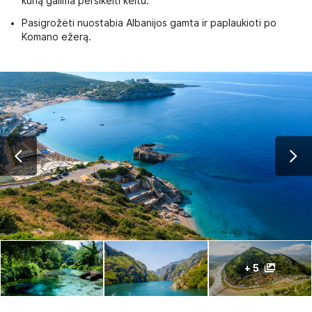
kurią galima persikelti keltu.
Pasigrožėti nuostabia Albanijos gamta ir paplaukioti po
Komano ežerą.
+ 5