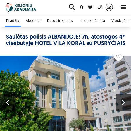
0 700 11007
Pradžia
Akcentai
Datos ir kainos
Kas įskaičiuota
Viešbučio
Saulėtas poilsis ALBANIJOJE! 7n. atostogos 4*
viešbutyje HOTEL VILA KORAL su PUSRYČIAIS
Paskutinė
Pažintinės
Egzotinės
Kruizai
minutė
kelionės
kelionės