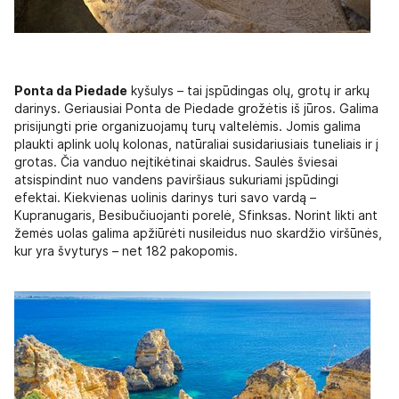
Ponta da Piedade
kyšulys – tai įspūdingas olų, grotų ir arkų
darinys. Geriausiai Ponta de Piedade grožėtis iš jūros. Galima
prisijungti prie organizuojamų turų valtelėmis. Jomis galima
plaukti aplink uolų kolonas, natūraliai susidariusiais tuneliais ir į
grotas. Čia vanduo neįtikėtinai skaidrus. Saulės šviesai
atsispindint nuo vandens paviršiaus sukuriami įspūdingi
efektai. Kiekvienas uolinis darinys turi savo vardą –
Kupranugaris, Besibučiuojanti porelė, Sfinksas. Norint likti ant
žemės uolas galima apžiūrėti nusileidus nuo skardžio viršūnės,
kur yra švyturys – net 182 pakopomis.