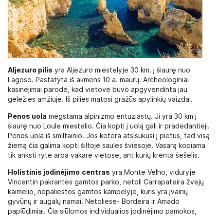
Aljezuro pilis
yra Aljezuro miestelyje 30 km. į šiaurę nuo
Lagoso. Pastatyta iš akmens 10 a. maurų. Archeologiniai
kasinėjimai parodė, kad vietovė buvo apgyvendinta jau
geležies amžiuje. Iš pilies matosi gražūs apylinkių vaizdai.
Penos uola
mėgstama alpinizmo entuziastų. Ji yra 30 km į
šiaurę nuo Loule miestelio. Čia kopti į uolą gali ir pradedantieji.
Penos uola iš smiltainio. Jos ketera atsisukusi į pietus, tad visą
žiemą čia galima kopti šiltoje saulės šviesoje. Vasarą kopiama
tik anksti ryte arba vakare vietose, ant kurių krenta šešėlis.
Holistinis jodinėjimo
centras
yra Monte Velho, viduryje
Vincentin pakrantės gamtos parko, netoli Carrapateira žvejų
kaimelio, nepaliestos gamtos kampelyje, kuris yra įvairių
gyvūnų ir augalų namai. Netoliese- Bordeira ir Amado
paplūdimiai. Čia siūlomos individualios jodinėjimo pamokos,