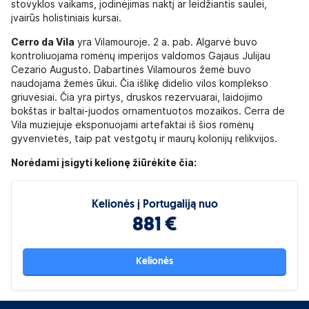
stovyklos vaikams, jodinėjimas naktį ar leidžiantis saulei,
įvairūs holistiniais kursai.
Cerro da Vila
yra Vilamouroje. 2 a. pab. Algarvė buvo
kontroliuojama romėnų imperijos valdomos Gajaus Julijau
Cezario Augusto. Dabartinės Vilamouros žemė buvo
naudojama žemės ūkui. Čia išlikę didelio vilos komplekso
griuvėsiai. Čia yra pirtys, druskos rezervuarai, laidojimo
bokštas ir baltai-juodos ornamentuotos mozaikos. Cerra de
Vila muziejuje eksponuojami artefaktai iš šios romėnų
gyvenvietės, taip pat vestgotų ir maurų kolonijų relikvijos.
Norėdami įsigyti kelionę žiūrėkite čia:
Kelionės į Portugaliją nuo
881 €
Kelionės