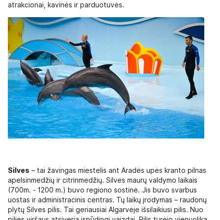
atrakcionai, kavinės ir parduotuvės.
Silves
– tai žavingas miestelis ant Aradės upės kranto pilnas
apelsinmedžių ir citrinmedžių. Silves maurų valdymo laikais
(700m. - 1200 m.) buvo regiono sostinė. Jis buvo svarbus
uostas ir administracinis centras. Tų laikų įrodymas – raudonų
plytų Silves pilis. Tai geriausiai Algarvėje išsilaikiusi pilis. Nuo
pilies viršaus atsiveria įspūdingi vaizdai. Pilis turėjo vienuolika