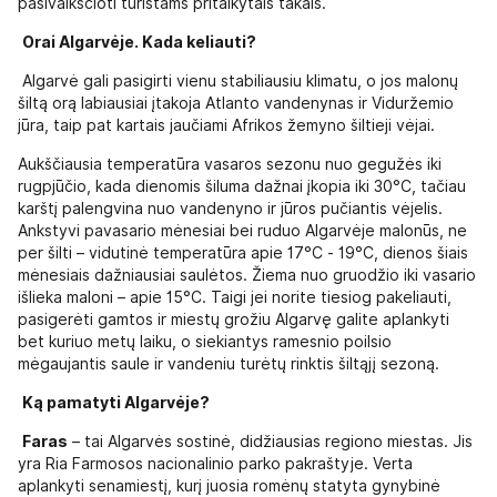
pasivaikščioti turistams pritaikytais takais.
Orai Algarvėje. Kada keliauti?
Algarvė gali pasigirti vienu stabiliausiu klimatu, o jos malonų
šiltą orą labiausiai įtakoja Atlanto vandenynas ir Viduržemio
jūra, taip pat kartais jaučiami Afrikos žemyno šiltieji vėjai.
Aukščiausia temperatūra vasaros sezonu nuo gegužės iki
rugpjūčio, kada dienomis šiluma dažnai įkopia iki 30°C, tačiau
karštį palengvina nuo vandenyno ir jūros pučiantis vėjelis.
Ankstyvi pavasario mėnesiai bei ruduo Algarvėje malonūs, ne
per šilti – vidutinė temperatūra apie 17°C - 19°C, dienos šiais
mėnesiais dažniausiai saulėtos. Žiema nuo gruodžio iki vasario
išlieka maloni – apie 15°C. Taigi jei norite tiesiog pakeliauti,
pasigerėti gamtos ir miestų grožiu Algarvę galite aplankyti
bet kuriuo metų laiku, o siekiantys ramesnio poilsio
mėgaujantis saule ir vandeniu turėtų rinktis šiltąjį sezoną.
Ką pamatyti Algarvėje?
Faras
– tai Algarvės sostinė, didžiausias regiono miestas. Jis
yra Ria Farmosos nacionalinio parko pakraštyje. Verta
aplankyti senamiestį, kurį juosia romėnų statyta gynybinė