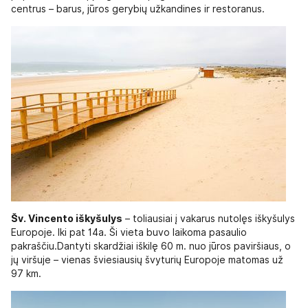
centrus – barus, jūros gerybių užkandines ir restoranus.
Šv. Vincento iškyšulys
– toliausiai į vakarus nutolęs iškyšulys
Europoje. Iki pat 14a. Ši vieta buvo laikoma pasaulio
pakraščiu.Dantyti skardžiai iškilę 60 m. nuo jūros paviršiaus, o
jų viršuje – vienas šviesiausių švyturių Europoje matomas už
97 km.