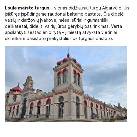
Loule maisto turgus
– vienas didžiausių turgų Algarvėje. Jis
įsikūręs įspūdingame raudonai baltame pastate. Čia didelė
vaisių ir daržovių įvairovė, mėsa, sūriai ir gurmaniški
delikatesai, didelis įvairių jūros gėrybių pasirinkimas. Verta
apsilankyti šeštadienio rytą – į miestą atvyksta vietiniai
ūkininkai ir pasistato prekystalius už turgaus pastato.