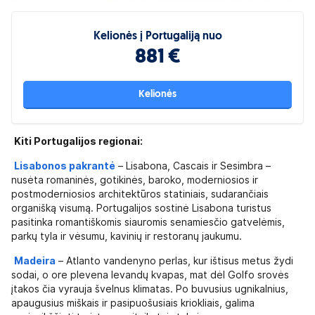
Kelionės į Portugaliją nuo
881 €
Kelionės
Kiti Portugalijos regionai:
Lisabonos pakrantė
– Lisabona, Cascais ir Sesimbra –
nusėta romaninės, gotikinės, baroko, moderniosios ir
postmoderniosios architektūros statiniais, sudarančiais
organišką visumą. Portugalijos sostinė Lisabona turistus
pasitinka romantiškomis siauromis senamiesčio gatvelėmis,
parkų tyla ir vėsumu, kavinių ir restoranų jaukumu.
Madeira
– Atlanto vandenyno perlas, kur ištisus metus žydi
sodai, o ore plevena levandų kvapas, mat dėl Golfo srovės
įtakos čia vyrauja švelnus klimatas. Po buvusius ugnikalnius,
apaugusius miškais ir pasipuošusiais kriokliais, galima