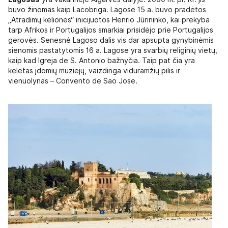
buvo žinomas kaip Lacobriga. Lagose 15 a. buvo pradėtos
„Atradimų kelionės“ inicijuotos Henrio Jūrininko, kai prekyba
tarp Afrikos ir Portugalijos smarkiai prisidėjo prie Portugalijos
gerovės. Senesnė Lagoso dalis vis dar apsupta gynybinėmis
sienomis pastatytomis 16 a. Lagose yra svarbių religinių vietų,
kaip kad Igreja de S. Antonio bažnyčia. Taip pat čia yra
keletas įdomių muziejų, vaizdinga viduramžių pilis ir
vienuolynas – Convento de Sao Jose.