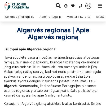
0 700 11007
Kelionės į Portugaliją
Apie Portugalija
Miestai ir kurortai
Ekskurs
Algarvės regionas | Apie
Paskutinė
Pažintinės
Egzotinės
Algarvės regioną
Kruizai
minutė
kelionės
kelionės
Trumpai apie Algarvės regioną:
Įsivaizduokite vasarą ir pačias nerūpestingiausias atostogas,
ramią jūrą ir smėlio paplūdimį, burnoje tirpstančią vakarienę ir
įdegusius turistus. Kur užmesi akį, ten pamatysi uolas ir jūrą.
Viskas tokių ryškių spalvų, kad net norisi prisimerkti: smaragdo
spalvos vandenynas, balti paplūdimiai, ryškiai žalia žolė,
skaidrus žydras dangus ir akinantis pastatų baltumas. Tai -
Algarvė
. Nenuostabu, kad pačiuose Portugalijos pietuose
esantis regionas yra taip pamėgtas įvairių šalių poilsiautojų:
kasmet čia apsilanko apie 5 milijonai turistų.
Keliaujant į Algarvės gilumą atsiskleis krašto kontrastai. Smėlio