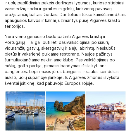
ir uolų paplūdimius pakeis derlingos lygumos, kuriose stiebiasi
vaismedžių sodai ir giraitės migdolų, kiekvieną pavasarį
pražįstančių baltais žiedais. Dar toliau stūkso kamščiamedžiais
apaugusios kalvos ir kalnai, užimantys pusę Algarvės krašto
teritorijos.
Nėra vieno geriausio būdo pažinti Algarvės kraštą ir
Portugaliją. Tai gali būti lėti pasivaikščiojimai po siaurų
viduramžių gatvių, skersgatvių ir alėjų labirintą. Neskubūs
pietūs ir vakarienė puikiame restorane. Naujos pažintys
šurmuliuojančiame naktiniame klube. Pasivaikščiojimas po
mišką, golfo partija, pirmasis bandymas išsilaikyti ant
banglentės. Lepinimasis jūros bangomis ir saulės spinduliais
aukštų uolų supamoje įlankoje. Iš Algarvės žmonės išvyksta
šventai įsitikinę, kad pabuvojo Europos rojuje.