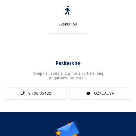
Ekskurijos
Pasitarkite
Kreipkis į specialistą ir susikurk kelionę
pagal savo poreikius:
8 700 65432
UŽKLAUSA