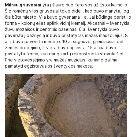
Milreu griuvėsiai
yra į šiaurę nuo Faro vos už Estoi kaimelio.
Šie romėnų vilos griuvėsiai tokie dideli, kad buvo manyta, jog
čia būta miesto. Vila buvo gyvenama 1 a. Jai būdinga peristilio
forma – kolonų eilės aplink vidinį kiemelį. Akcetnai – šventykla,
žuvų mozaikos ir centrinis baseinas. 6 a. šventykla buvo
paversta į bažnyčią ir buvo pristatytas mažas mauzoliejus. 8
a. ji buvo paversta mečete. 10 a. sugriuvo, greičiausiai dėl
žemės drebėjimo, ir vieta buvo apleista. 15 a. čia buvo
pastatyta ferma, kuri daug kartų rekonstruota stovi iki šiol.
Prie vietovės įėjimo yra mažas muziejus, kuriame galima
pamatyti egzistavusios šventyklos maketą.