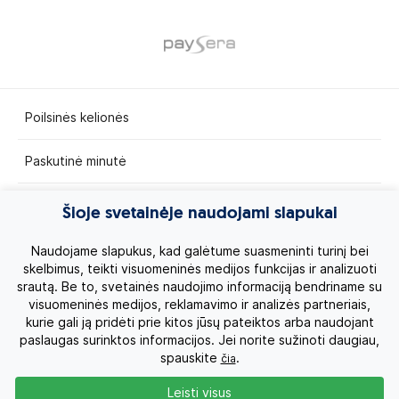
Poilsinės kelionės
Paskutinė minutė
Egzotinės kelionės
Šioje svetainėje naudojami slapukai
Kruizai
Naudojame slapukus, kad galėtume suasmeninti turinį bei
skelbimus, teikti visuomeninės medijos funkcijas ir analizuoti
srautą. Be to, svetainės naudojimo informaciją bendriname su
Kelionės po Lietuvą
visuomeninės medijos, reklamavimo ir analizės partneriais,
kurie gali ją pridėti prie kitos jūsų pateiktos arba naudojant
Apie mus
paslaugas surinktos informacijos. Jei norite sužinoti daugiau,
spauskite
.
čia
Privatumo politika
Leisti visus