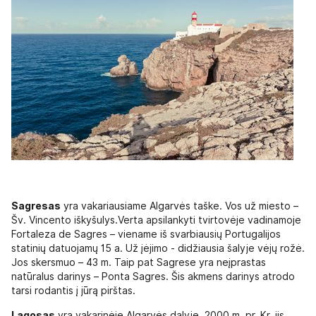
Sagresas
yra vakariausiame Algarvės taške. Vos už miesto –
Šv. Vincento iškyšulys.Verta apsilankyti tvirtovėje vadinamoje
Fortaleza de Sagres – viename iš svarbiausių Portugalijos
statinių datuojamų 15 a. Už įėjimo - didžiausia šalyje vėjų rožė.
Jos skersmuo – 43 m. Taip pat Sagrese yra neįprastas
natūralus darinys – Ponta Sagres. Šis akmens darinys atrodo
tarsi rodantis į jūrą pirštas.
Lagosas
yra vakarinėje Algarvės dalyje. 2000 m. pr. Kr. jis