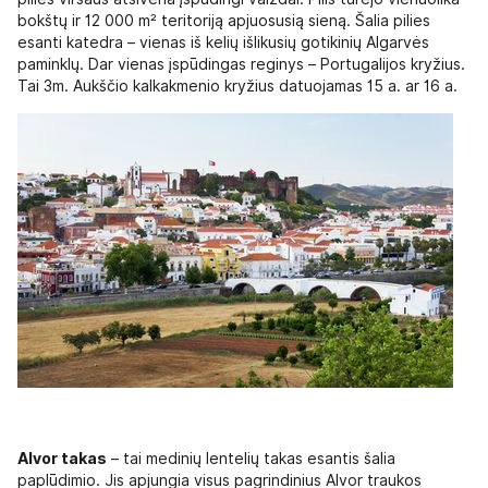
bokštų ir 12 000 m² teritoriją apjuosusią sieną. Šalia pilies
esanti katedra – vienas iš kelių išlikusių gotikinių Algarvės
paminklų. Dar vienas įspūdingas reginys – Portugalijos kryžius.
Tai 3m. Aukščio kalkakmenio kryžius datuojamas 15 a. ar 16 a.
Alvor takas
– tai medinių lentelių takas esantis šalia
paplūdimio. Jis apjungia visus pagrindinius Alvor traukos