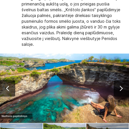
primenančią aukštą uolą, o jos prieigas puošia
švelnus baltas smėlis. „Krištolo įlankos“ paplūdimyje
žaliuoja palmės, pakrantėje driekiasi taisyklingo
pusmėnulio formos smėlio juosta, o vanduo čia toks
skaidrus, jog plika akimi galima įžiūrėti ir 30 m gylyje
esančius vaizdus. Praleidę dieną paplūdimiuose,
važiuosite į viešbutį. Nakvynė viešbutyje Penidos
saloje.