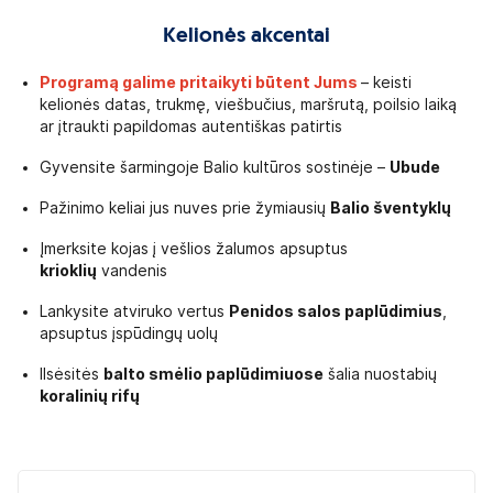
Kelionės akcentai
Programą galime pritaikyti būtent Jums
– keisti
kelionės datas, trukmę, viešbučius, maršrutą, poilsio laiką
ar įtraukti papildomas autentiškas patirtis
Gyvensite šarmingoje Balio kultūros sostinėje –
Ubude
Pažinimo keliai jus nuves prie žymiausių
Balio šventyklų
Įmerksite kojas į vešlios žalumos apsuptus
krioklių
vandenis
Lankysite atviruko vertus
Penidos salos paplūdimius
,
apsuptus įspūdingų uolų
Ilsėsitės
balto smėlio paplūdimiuose
šalia nuostabių
koralinių rifų