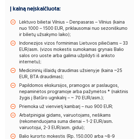
Į kainą neįskaičiuota:
Lėktuvo bilietai Vilnius – Denpasaras – Vilnius (kaina
nuo 1000 – 1500 EUR, priklausomai nuo sezoniškumo
ir bilietų užsakymo laiko);
Indonezijos vizos forminimas Lietuvos piliečiams – 33
EUR/asm. (vizos mokestis sumokamas grynais Balio
salos oro uoste arba galima užpildyti iš anksto
internetu);
Medicininių išlaidų draudimas užsienyje (kaina ~25
EUR, BTA draudimas);
Papildomos ekskursijos, pramogos ar paslaugos,
nepaminėtos programoje arba pažymėtos * (naktinis
žygis į Batūro ugnikalnį – ~ 70 EUR/asm.);
Priemoka už vienvietį kambarį – nuo 900 EUR;
Arbatpinigiai gidams, vairuotojams, nešikams
(rekomenduojama suma dienai – 1-2 EUR/asm.
vairuotojui, 2-3 EUR/asm. gidui);
Balio kurorto mokestis (Rp. 150.000 arba ~8-9