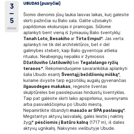
UBUDAS (pusryčiai)
3
–
Šiomis dienomis jūsų laukia laisvas laikas, kurį galėsite
5
skirti pažinčiai su Balio sala. Galite užsisakyti
papildomas ekskursijas ir pramogas. Siūlome
dienos
aplankyti bent vieną iš žymiausių Balio šventyklų:
Tanah Loto, Besakiho
ar
Tirta Empul
*. Jas verta
aplankyti ne tik dėl architektūros, bet ir dėl
galimybės stebėti, kaip Balio gyventojai atlieka
ritualus. Neabejingų nepaliks ir žymiosios
Džatiluviho
(Jatiluwih)
bei
Tegalalango ryžių
terasos*
. Rekomenduojame savarankiškai aplankyti
šalia Ubudo esantį
Šventąjį beždžionių mišką
*,
kuriame išvysite tarp egzotiškų augalų gyvenančias
ilgauodeges makakas
, regėsite šventas
skulptūrėles bei pasislėpusias hinduistų šventyklas.
Taip pat galėsite skirti laiko apsipirkimui, suvenyrams
arba pasivaikščiojimui po Ubudo miestą.
Nepamirškite išbandyti
masažo ar SPA paslaugų
*.
Mėgstantys aktyvų laisvalaikį, galės leistis į naktinį
žygį*
pėsčiomis į Batūro kalną
(1717 m), iš dalies
aktyvų ugnikalnį. Nakvynės viešbutyje Ubude.