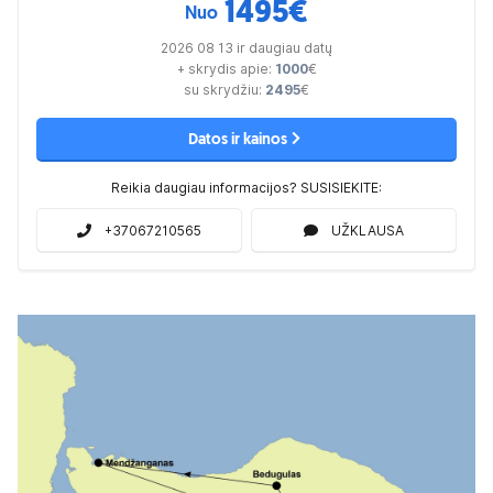
1495
€
Nuo
2026 08 13 ir daugiau datų
+ skrydis apie:
1000
€
su skrydžiu:
2495
€
Datos ir kainos
Reikia daugiau informacijos? SUSISIEKITE:
+37067210565
UŽKLAUSA