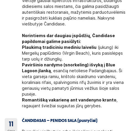
Vietoje gausiai išplėtotos infrastruktūros, būdingos
didiesiems salos miestams, čia galima pasidžiaugti
autentiškais restoranais, mažytėmis parduotuvėlėmis
ir pasigrožėti kukliais pajūrio nameliais. Nakvynė
viešbutyje Čandidase.
Norintiems dar daugiau įspūdžių, Čandidase
papildomai galime pasiūlyti:
Plaukimą tradiciniu mediniu laiveliu
(jukung) iki
Mergelių paplūdimio (Virgin Beach), kuris pasislėpęs
tarp uolų ir džiunglių.
Paviršinio nardymo (snorkeling) išvyką į Blue
Lagoon įlanką
, esančią netoliese Padangbajaus. Ši
vieta garsėja ramiu, krištolo skaidrumo vandeniu,
koraliniais rifais, spalvingomis rifų žuvimis ir yra viena
geriausių vietų pamatyti jūrinius vėžlius šioje salos
pusėje.
Romantišką vakarienę ant vandenyno kranto
,
ragaujant šviežiai sugautas jūrų gėrybes.
ČANDIDASAS – PENIDOS SALA (pusryčiai)
11
diena