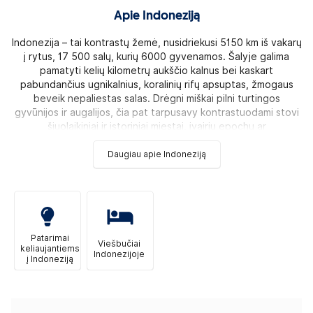
Apie Indoneziją
Indonezija – tai kontrastų žemė, nusidriekusi 5150 km iš vakarų
į rytus, 17 500 salų, kurių 6000 gyvenamos. Šalyje galima
pamatyti kelių kilometrų aukščio kalnus bei kaskart
pabundančius ugnikalnius, koralinių rifų apsuptas, žmogaus
beveik nepaliestas salas. Drėgni miškai pilni turtingos
gyvūnijos ir augalijos, čia pat tarpusavy kontrastuodami stovi
šiuolaikiniai ir istoriniai miestai, įvairių epochų ar
Daugiau apie Indoneziją
Patarimai
Viešbučiai
keliaujantiems
Indonezijoje
į Indoneziją