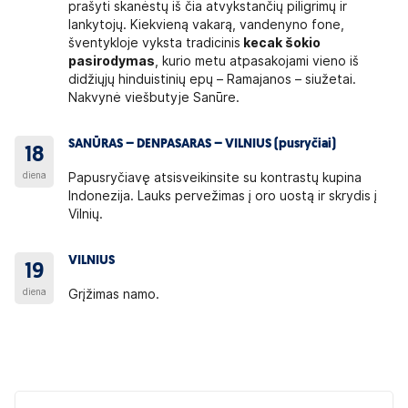
prašyti skanėstų iš čia atvykstančių piligrimų ir
lankytojų. Kiekvieną vakarą, vandenyno fone,
šventykloje vyksta tradicinis
kecak šokio
pasirodymas
, kurio metu atpasakojami vieno iš
didžiųjų hinduistinių epų – Ramajanos – siužetai.
Nakvynė viešbutyje Sanūre.
SANŪRAS – DENPASARAS – VILNIUS (pusryčiai)
18
diena
Papusryčiavę atsisveikinsite su kontrastų kupina
Indonezija. Lauks pervežimas į oro uostą ir skrydis į
Vilnių.
VILNIUS
19
diena
Grįžimas namo.