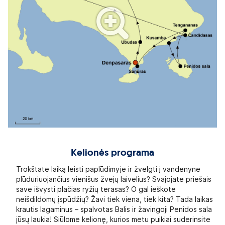
Kelionės programa
Trokštate laiką leisti paplūdimyje ir žvelgti į vandenyne
plūduriuojančius vienišus žvejų laivelius? Svajojate priešais
save išvysti plačias ryžių terasas? O gal ieškote
neišdildomų įspūdžių? Žavi tiek viena, tiek kita? Tada laikas
krautis lagaminus – spalvotas Balis ir žavingoji Penidos sala
jūsų laukia! Siūlome kelionę, kurios metu puikiai suderinsite