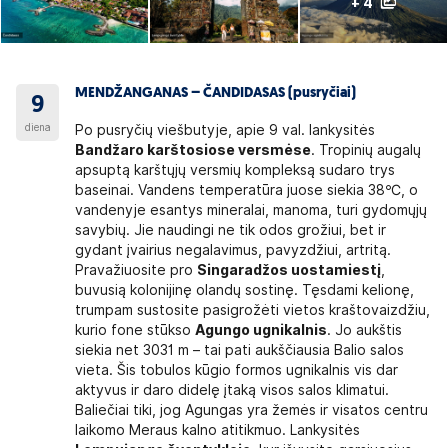
+ 4
MENDŽANGANAS – ČANDIDASAS (pusryčiai)
9
diena
Po pusryčių viešbutyje, apie 9 val. lankysitės
Bandžaro karštosiose versmėse
. Tropinių augalų
apsuptą karštųjų versmių kompleksą sudaro trys
baseinai. Vandens temperatūra juose siekia 38℃, o
vandenyje esantys mineralai, manoma, turi gydomųjų
savybių. Jie naudingi ne tik odos grožiui, bet ir
gydant įvairius negalavimus, pavyzdžiui, artritą.
Pravažiuosite pro
Singaradžos uostamiestį
,
buvusią kolonijinę olandų sostinę. Tęsdami kelionę,
trumpam sustosite pasigrožėti vietos kraštovaizdžiu,
kurio fone stūkso
Agungo ugnikalnis
. Jo aukštis
siekia net 3031 m – tai pati aukščiausia Balio salos
vieta. Šis tobulos kūgio formos ugnikalnis vis dar
aktyvus ir daro didelę įtaką visos salos klimatui.
Baliečiai tiki, jog Agungas yra žemės ir visatos centru
laikomo Meraus kalno atitikmuo. Lankysitės