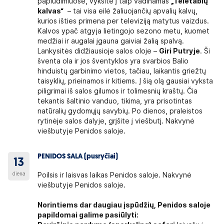
paplūdimiuose, vyksite į taip vadinamas
„Teletabių
kalvas“
– tai visa eilė žaliuojančių apvalių kalvų,
kurios išties primena per televiziją matytus vaizdus.
Kalvos ypač atgyja lietingojo sezono metu, kuomet
medžiai ir augalai įgauna gaiviai žalią spalvą.
Lankysitės didžiausioje salos oloje –
Giri Putryje
. Ši
šventa ola ir jos šventyklos yra svarbios Balio
hinduistų garbinimo vietos, tačiau, laikantis griežtų
taisyklių, prieinamos ir kitiems. Į šią olą gausiai vyksta
piligrimai iš salos gilumos ir tolimesnių kraštų. Čia
tekantis šaltinio vanduo, tikima, yra prisotintas
natūralių gydomųjų savybių. Po dienos, praleistos
rytinėje salos dalyje, grįšite į viešbutį. Nakvynė
viešbutyje Penidos saloje.
PENIDOS SALA (pusryčiai)
13
diena
Poilsis ir laisvas laikas Penidos saloje. Nakvynė
viešbutyje Penidos saloje.
Norintiems dar daugiau įspūdžių, Penidos saloje
papildomai galime pasiūlyti: