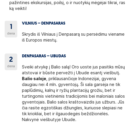
pažintines ekskursijas, poilsį, o ir nuotykių mėgėjai tikrai, ras
ką veikti!
VILNIUS – DENPASARAS
1
diena
Skrydis iš Vilniaus į Denpasarą su persėdimu viename
iš Europos miestų.
DENPASARAS – UBUDAS
2
diena
Sveiki atvykę į Balio salą! Oro uoste jus pasitiks mūsų
atstovai ir būsite pervežti į Ubude esantį viešbutį.
Balio saloje
, priklausančioje Indonezijai, gyvena
daugiau nei 4 mln. gyventojų. Ši sala garsėja ne tik
paplūdimių, kalnų ir ryžių plantacijų grožiu, bet ir
turtingomis vietinėmis tradicijomis bei maloniais salos
gyventojais. Balio salos kraštovaizdis jus užburs. Jūs
čia rasite egzotiškas džiungles, kuriuose slepiasi ne
tik kriokliai, bet ir ilgauodegės beždžionėlės.
Nakvynė viešbutyje Ubude.