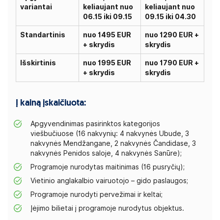
variantai
keliaujant nuo
keliaujant nuo
06.15 iki 09.15
09.15 iki 04.30
Standartinis
nuo 1495 EUR
nuo 1290 EUR +
+ skrydis
skrydis
Išskirtinis
nuo 1995 EUR
nuo 1790 EUR +
+ skrydis
skrydis
Į kainą įskaičiuota:
Apgyvendinimas pasirinktos kategorijos
viešbučiuose (16 nakvynių: 4 nakvynės Ubude, 3
nakvynės Mendžangane, 2 nakvynės Čandidase, 3
nakvynės Penidos saloje, 4 nakvynės Sanūre);
Programoje nurodytas maitinimas (16 pusryčių);
Vietinio anglakalbio vairuotojo – gido paslaugos;
Programoje nurodyti pervežimai ir keltai;
Įėjimo bilietai į programoje nurodytus objektus.