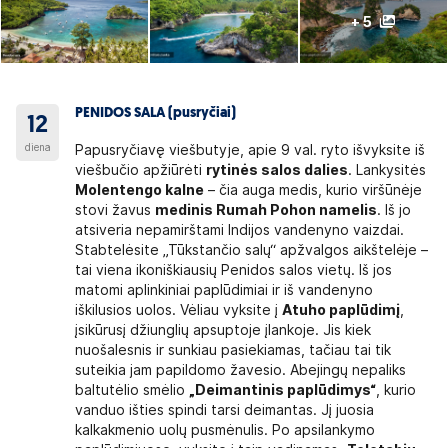
+ 5
PENIDOS SALA (pusryčiai)
12
diena
Papusryčiavę viešbutyje, apie 9 val. ryto išvyksite iš
viešbučio apžiūrėti
rytinės salos dalies
. Lankysitės
Molentengo kalne
– čia auga medis, kurio viršūnėje
stovi žavus
medinis Rumah Pohon namelis
. Iš jo
atsiveria nepamirštami Indijos vandenyno vaizdai.
Stabtelėsite „Tūkstančio salų“ apžvalgos aikštelėje –
tai viena ikoniškiausių Penidos salos vietų. Iš jos
matomi aplinkiniai paplūdimiai ir iš vandenyno
iškilusios uolos. Vėliau vyksite į
Atuho paplūdimį
,
įsikūrusį džiunglių apsuptoje įlankoje. Jis kiek
nuošalesnis ir sunkiau pasiekiamas, tačiau tai tik
suteikia jam papildomo žavesio. Abejingų nepaliks
baltutėlio smėlio
„Deimantinis paplūdimys“
, kurio
vanduo išties spindi tarsi deimantas. Jį juosia
kalkakmenio uolų pusmėnulis. Po apsilankymo