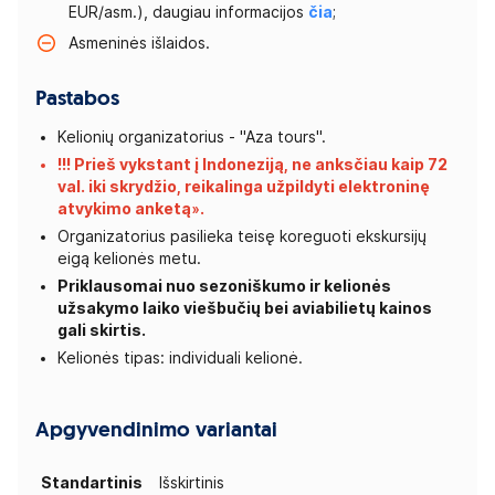
EUR/asm.), daugiau informacijos
čia
;
Asmeninės išlaidos.
Pastabos
Kelionių organizatorius - "Aza tours".
!!! Prieš vykstant į Indoneziją, ne anksčiau kaip 72
val. iki skrydžio, reikalinga užpildyti elektroninę
atvykimo
anketą»
.
Organizatorius pasilieka teisę koreguoti ekskursijų
eigą kelionės metu.
Priklausomai nuo sezoniškumo ir kelionės
užsakymo laiko viešbučių bei aviabilietų kainos
gali skirtis.
Kelionės tipas: individuali kelionė.
Apgyvendinimo variantai
Standartinis
Išskirtinis