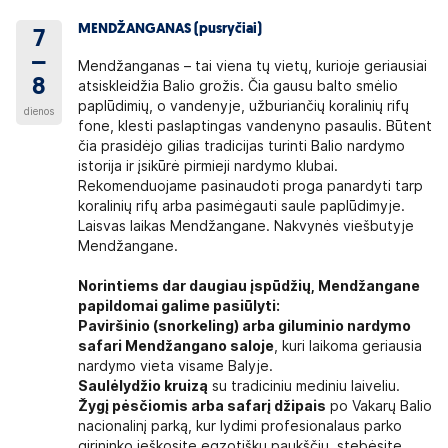
MENDŽANGANAS (pusryčiai)
7
–
Mendžanganas – tai viena tų vietų, kurioje geriausiai
8
atsiskleidžia Balio grožis. Čia gausu balto smėlio
paplūdimių, o vandenyje, užburiančių koralinių rifų
dienos
fone, klesti paslaptingas vandenyno pasaulis. Būtent
čia prasidėjo gilias tradicijas turinti Balio nardymo
istorija ir įsikūrė pirmieji nardymo klubai.
Rekomenduojame pasinaudoti proga panardyti tarp
koralinių rifų arba pasimėgauti saule paplūdimyje.
Laisvas laikas Mendžangane. Nakvynės viešbutyje
Mendžangane.
Norintiems dar daugiau įspūdžių, Mendžangane
papildomai galime pasiūlyti:
Paviršinio (snorkeling) arba giluminio nardymo
safari Mendžangano saloje
, kuri laikoma geriausia
nardymo vieta visame Balyje.
Saulėlydžio kruizą
su tradiciniu mediniu laiveliu.
Žygį pėsčiomis arba safarį džipais
po Vakarų Balio
nacionalinį parką, kur lydimi profesionalaus parko
girininko ieškosite egzotiškų paukščių, stebėsite