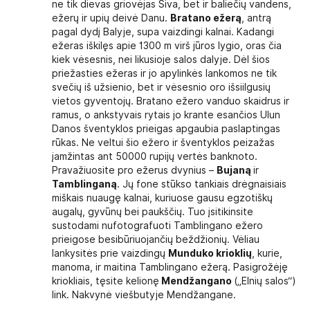
ne tik dievas griovėjas Šiva, bet ir baliečių vandens,
ežerų ir upių deivė Danu.
Bratano ežerą
, antrą
pagal dydį Balyje, supa vaizdingi kalnai. Kadangi
ežeras iškilęs apie 1300 m virš jūros lygio, oras čia
kiek vėsesnis, nei likusioje salos dalyje. Dėl šios
priežasties ežeras ir jo apylinkės lankomos ne tik
svečių iš užsienio, bet ir vėsesnio oro išsiilgusių
vietos gyventojų. Bratano ežero vanduo skaidrus ir
ramus, o ankstyvais rytais jo krante esančios Ulun
Danos šventyklos prieigas apgaubia paslaptingas
rūkas. Ne veltui šio ežero ir šventyklos peizažas
įamžintas ant 50000 rupijų vertės banknoto.
Pravažiuosite pro ežerus dvynius –
Bujaną
ir
Tamblinganą
. Jų fone stūkso tankiais drėgnaisiais
miškais nuaugę kalnai, kuriuose gausu egzotiškų
augalų, gyvūnų bei paukščių. Tuo įsitikinsite
sustodami nufotografuoti Tamblingano ežero
prieigose besibūriuojančių beždžionių. Vėliau
lankysitės prie vaizdingų
Munduko krioklių
, kurie,
manoma, ir maitina Tamblingano ežerą. Pasigrožėję
kriokliais, tęsite kelionę
Mendžangano
(„Elnių salos“)
link. Nakvynė viešbutyje Mendžangane.