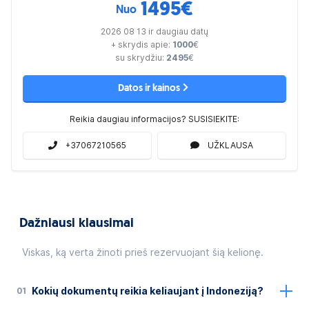
1495
€
Nuo
2026 08 13 ir daugiau datų
+ skrydis apie:
1000
€
su skrydžiu:
2495
€
Datos ir kainos
Reikia daugiau informacijos? SUSISIEKITE:
+37067210565
UŽKLAUSA
Dažniausi klausimai
Viskas, ką verta žinoti prieš rezervuojant šią kelionę.
01
Kokių dokumentų reikia keliaujant į Indoneziją?