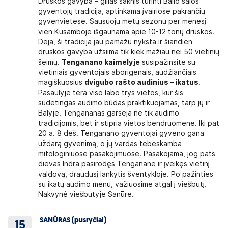
Druskos gavyba – gilias šaknis turinti Balio salos
gyventojų tradicija, aptinkama įvairiose pakrančių
gyvenvietėse. Sausuoju metų sezonu per mėnesį
vien Kusamboje išgaunama apie 10-12 tonų druskos.
Deja, ši tradicija jau pamažu nyksta ir šiandien
druskos gavyba užsiima tik kiek mažiau nei 50 vietinių
šeimų.
Tenganano kaimelyje
susipažinsite su
vietiniais gyventojais aborigenais, audžiančiais
magiškuosius
dvigubo rašto audinius – ikatus
.
Pasaulyje tėra viso labo trys vietos, kur šis
sudėtingas audimo būdas praktikuojamas, tarp jų ir
Balyje. Tengananas garsėja ne tik audimo
tradicijomis, bet ir stipria vietos bendruomene. Iki pat
20 a. 8 deš. Tenganano gyventojai gyveno gana
uždarą gyvenimą, o jų vardas tebeskamba
mitologiniuose pasakojimuose. Pasakojama, jog pats
dievas Indra pasirodęs Tenganane ir įveikęs vietinį
valdovą, draudusį lankytis šventykloje. Po pažinties
su ikatų audimo menu, važiuosime atgal į viešbutį.
Nakvynė viešbutyje Sanūre.
SANŪRAS (pusryčiai)
15