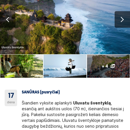
+ 4
SANŪRAS (pusryčiai)
17
diena
Šiandien vyksite aplankyti
Uluvatu šventyklą
,
esančią ant aukštos uolos (70 m), išeinančios tiesiai į
jūrą. Pakeliui sustosite pasigrožėti keliais dėmesio
vertais paplūdimiais. Uluvatu šventykloje pamatysite
daugybę beždžionių, kurios nuo seno pripratusios