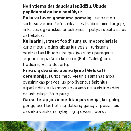
Norintiems dar daugiau įspūdžių, Ubude
papildomai galime pasiūlyti:
Balio virtuvės gaminimo pamoką
, kurios metu
kartu su vietiniu šefu lankysitės tradiciniame turguje,
rinksitės egzotiškus prieskonius ir patys ruošite salos
patiekalus.
Kulinarinį „street food“ turą su motoroleriais
,
kurio metu vietinis gidas jus vešis į turistams
neatrastas Ubudo užeigas (warung) paragauti
legendinio paršelio kepsnio (Babi Guling) arba
tradicinių Balio desertų.
Privačią dvasinio apsivalymo (Melukat)
ceremoniją
, kurios metu vietinis šamanas arba
dvasininkas praves jus pro šventus šaltinius,
supažindins su karmos apvalymo ritualais ir padės
pajusti giliąją Balio pusę.
Garsų terapijos ir meditacijos sesiją
, kur galingi
gongų bei tibetietiškų dubenų garsų virpesiai leis
pasiekti visišką ramybę ir gilų dvasinį poilsį.