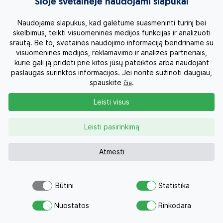
Šioje svetainėje naudojami slapukai
Naudojame slapukus, kad galėtume suasmeninti turinį bei
skelbimus, teikti visuomeninės medijos funkcijas ir analizuoti
srautą. Be to, svetainės naudojimo informaciją bendriname su
visuomeninės medijos, reklamavimo ir analizės partneriais,
kurie gali ją pridėti prie kitos jūsų pateiktos arba naudojant
paslaugas surinktos informacijos. Jei norite sužinoti daugiau,
spauskite
.
čia
Leisti visus
Leisti pasirinkimą
Atmesti
+ 7
Būtini
Statistika
Šiuo pasiūlymu šiandien jau
MIMPI RESORT 4*
(Mendžanganas)
Atsiųsk užklausą
domėjosi 21 žmogus
Nuostatos
Rinkodara
Savo svajonių atostogoms
Šiaurės vakarinėje Balio pakrantėje, šalia nacionalinio
parko ir Mendžangano salos esantis kurortas. Viešbutis