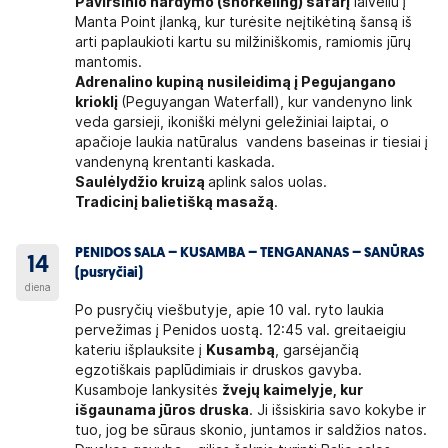
Paviršinio nardymo (snorkeling) safarį
laiveliu į
Manta Point įlanką, kur turėsite neįtikėtiną šansą iš
arti paplaukioti kartu su milžiniškomis, ramiomis jūrų
mantomis.
Adrenalino kupiną nusileidimą į Pegujangano
krioklį
(Peguyangan Waterfall), kur vandenyno link
veda garsieji, ikoniški mėlyni geležiniai laiptai, o
apačioje laukia natūralus vandens baseinas ir tiesiai į
vandenyną krentanti kaskada.
Saulėlydžio kruizą
aplink salos uolas.
Tradicinį balietišką masažą
.
PENIDOS SALA – KUSAMBA – TENGANANAS – SANŪRAS
14
(pusryčiai)
diena
Po pusryčių viešbutyje, apie 10 val. ryto laukia
pervežimas į Penidos uostą. 12:45 val. greitaeigiu
kateriu išplauksite į
Kusambą
, garsėjančią
egzotiškais paplūdimiais ir druskos gavyba.
Kusamboje lankysitės
žvejų kaimelyje, kur
išgaunama jūros druska
. Ji išsiskiria savo kokybe ir
tuo, jog be sūraus skonio, juntamos ir saldžios natos.