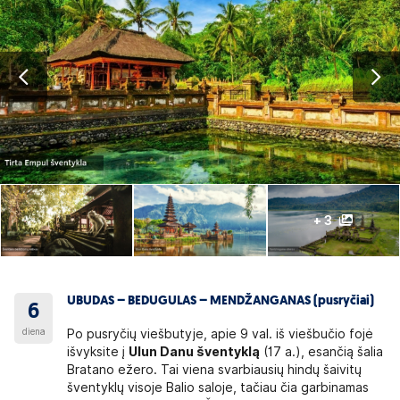
+ 3
UBUDAS – BEDUGULAS – MENDŽANGANAS (pusryčiai)
6
diena
Po pusryčių viešbutyje, apie 9 val. iš viešbučio fojė
išvyksite į
Ulun Danu šventyklą
(17 a.), esančią šalia
Bratano ežero. Tai viena svarbiausių hindų šaivitų
šventyklų visoje Balio saloje, tačiau čia garbinamas