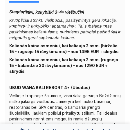
Standartiniai, kokybiški 3–4* viešbučiai
Kruopščiai atrinkti viešbučiai, pasižymintys gera lokacija,
komfortu ir kokybišku aptarnavimu. Tai subalansuotas
pasirinkimas keliautojams, norintiems patogiai pažinti šalį ir
mėgautis gerai suplanuota kelione.
Kelionės kaina asmeniui, kai keliauja 2 asm. (birželio
15 - rugsėjo 15 išvykimams) – nuo 1495 EUR + skrydis
Kelionės kaina asmeniui, kai keliauja 2 asm. (rugsėjo
15 - balandžio 30 išvykimams) – nuo 1290 EUR +
skrydis
UBUD WANA BALI RESORT 4*
(Ubudas)
Vešlioje tropinėje žalumoje, visai šalia garsiojo Beždžionių
miško įsikūręs viešbutis. Jame yra keli lauko baseinai,
restoranas bei SPA centras, o kambariai įrengti
šiuolaikišku, jaukiam poilsiui pritaikytu stiliumi. Tai idealus
pasirinkimas norintiems mėgautis ramia džiunglių
atmosfera ir kartu lengvai pasiekti kultūrinį Ubudo centrą.