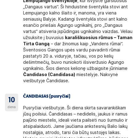
Lempujango šventykloje
, kur išvysite garsiuosius
„Dangaus vartus“. Ši hinduistinė šventykla stovi ant
Lempujango kalno šlaito ir, manoma, yra viena
seniausių Balyje. Kadangi šventykla stovi ant kalno
esančio priešais Agungo ugnikalnį, pro „Dangaus
vartus“ atsiveria įspūdingas ugnikalnio vaizdas. Vėliau
užsuksite į buvusius
karališkuosius rūmus – Taman
Tirta Gangą
– dar žinomus kaip „Vandens rūmai“.
Šventosios Gangos upės vardu pavadinti rūmai
pastatyti 20 a. viduryje, tačiau, vos po kelių
dešimtmečių, buvo nuniokoti išsiveržusio Agungo
ugnikalnio. Šios dienos kelionę užbaigsite jūriniame
Čandidaso (Candidasa)
miestelyje. Nakvynė
viešbutyje Čandidase.
ČANDIDASAS (pusryčiai)
10
diena
Pusryčiai viešbutyje. Ši diena skirta savarankiškam
jūsų poilsiui. Čandidasas – nedidelis, jaukus ir ramus
pajūrio miestelis, ideali vieta pailsėti nuo šurmulio ir
atsipalaiduoti. Jame jaučiama ankstesnių Balio laikų
nostalgija, atrodo, tarsi čia būtų sustojęs laikas.