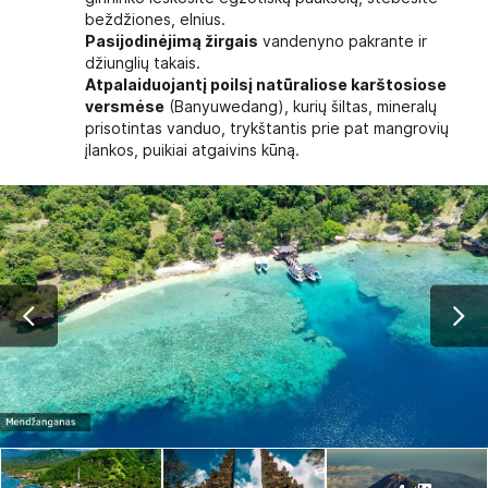
beždžiones, elnius.
Pasijodinėjimą žirgais
vandenyno pakrante ir
džiunglių takais.
Atpalaiduojantį poilsį natūraliose karštosiose
versmėse
(Banyuwedang), kurių šiltas, mineralų
prisotintas vanduo, trykštantis prie pat mangrovių
įlankos, puikiai atgaivins kūną.