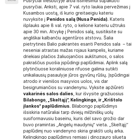
Pusryčiai viešbutyje arba išsinešimui supakuoti
pusryčiai. Anksti, apie 7 val. ryto laukia pervežimas į
Kusambos uostą, iš kurio greitaeigiu kateriu
nuvyksite į
Penidos salą (Nusa Penida)
. Kateris
išplauks apie 8 val. ryto, o kelionė kateriu užtruks
apie 30 min. Atvykę į Penidos salą, susitiksite su
angliškai kalbančiu agentūros atstovu. Šalia
pietrytinės Balio pakrantės esanti Penidos sala – tai
neseniai atrastas mažas rojaus kampelis, kuriame
driekiasi plačios žaliuojančios aukštumos, o salos
pakraščius puošia įspūdingi paplūdimiai. Aplink salą
plytinčiuose koraliniuose rifuose galima sutikti
unikaliausių pasaulyje jūros gyvūnų rūšių. Įspūdingai
atrodo ir vienišos masyvios uolos, vis dar
besigrumiančios su vandenynu. Vyksite apžiūrėti
vakarinės salos dalies
, kur išvysite gražiuosius
Bilabongo, „Skeltąjį“, Kelingkingo, ir „Krištolo
įlankos“ paplūdimius
. Bilabongo paplūdimys
išsiskiria natūraliai tarp dviejų milžiniškų uolų
susiformavusiu baseinu, kuris dėl savo grožio dar
buvo pramintas „Angelų maudynių“ vieta. „Skeltąjį“
paplūdimį nuo vandenyno skiria grakšti uolų arka.
Kelingkingo paplūdimys remiasi į dinozauro siluetą