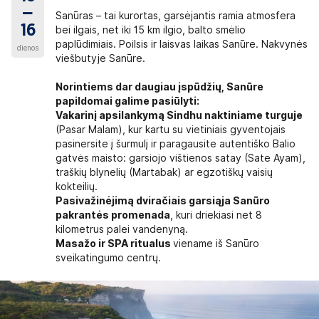
–
Sanūras – tai kurortas, garsėjantis ramia atmosfera
16
bei ilgais, net iki 15 km ilgio, balto smėlio
paplūdimiais. Poilsis ir laisvas laikas Sanūre. Nakvynės
dienos
viešbutyje Sanūre.
Norintiems dar daugiau įspūdžių, Sanūre
papildomai galime pasiūlyti:
Vakarinį apsilankymą Sindhu naktiniame turguje
(Pasar Malam), kur kartu su vietiniais gyventojais
pasinersite į šurmulį ir paragausite autentiško Balio
gatvės maisto: garsiojo vištienos satay (Sate Ayam),
traškių blynelių (Martabak) ar egzotiškų vaisių
kokteilių.
Pasivažinėjimą dviračiais garsiąja Sanūro
pakrantės promenada
, kuri driekiasi net 8
kilometrus palei vandenyną.
Masažo ir SPA ritualus
viename iš Sanūro
sveikatingumo centrų.