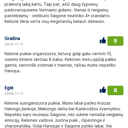
praleistą laiką kartu. Taip pat, ačiū daug šypsenų
padovanojusiems Vietnamo gidams. Vienas iš neigiamų
pastebėjimų - viešbutis Saigone neatitiko 4* standarto.
Kelionė tikrai verta visų mėgstančių keliauti dėmesio.
Gražina
9
2024-11-11
Kelionė puikiai organizuota, lietuvę gidę galiu vertinti 10,
visiems kitiems skirčiau 8 balus. Kelionės metu įspūdį paliko
gamta, senoviški statiniaii ir maistas, tačiau mums nepatiko
Hanojus.
Eglė
8
2024-11-11
Kelionė suorganizuota puikiai. Mums labai patiko kruizas
Halongo įlankoje, Mekongo delta bei Kambodžos šventyklos.
Nepatiko karo muziejus Saigone, nes sukėlė nemažai neigiamų
emocijų. Kelionės vadovė Justina puiki , rūpestinga ir
charizmatiška. Gidai Hanojuje ir Saigone patiko labai. Visi