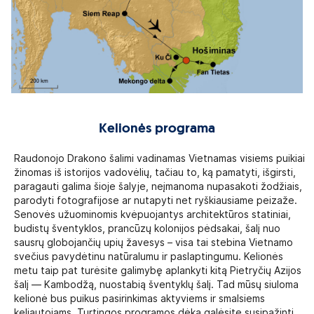
Kelionės programa
Raudonojo Drakono šalimi vadinamas Vietnamas visiems puikiai
žinomas iš istorijos vadovėlių, tačiau to, ką pamatyti, išgirsti,
paragauti galima šioje šalyje, neįmanoma nupasakoti žodžiais,
parodyti fotografijose ar nutapyti net ryškiausiame peizaže.
Senovės užuominomis kvėpuojantys architektūros statiniai,
budistų šventyklos, prancūzų kolonijos pėdsakai, šalį nuo
sausrų globojančių upių žavesys – visa tai stebina Vietnamo
svečius pavydėtinu natūralumu ir paslaptingumu. Kelionės
metu taip pat turėsite galimybę aplankyti kitą Pietryčių Azijos
šalį — Kambodžą, nuostabią šventyklų šalį. Tad mūsų siuloma
kelionė bus puikus pasirinkimas aktyviems ir smalsiems
keliautojams. Turtingos programos dėka galėsite susipažinti