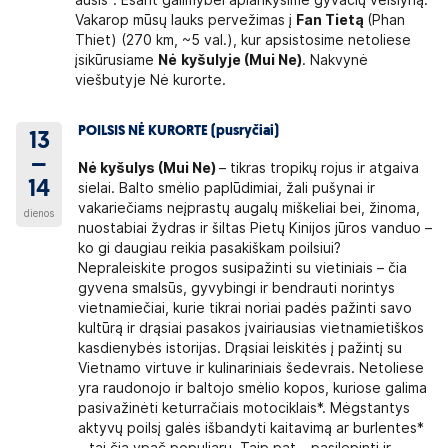
ausis". Esant galimybei aplankysime gyvačių veislyną.
Vakarop mūsų lauks pervežimas į
Fan Tietą
(Phan
Thiet) (270 km, ~5 val.), kur apsistosime netoliese
įsikūrusiame
Nė
kyšulyje (Mui Ne)
. Nakvynė
viešbutyje Nė kurorte.
POILSIS NĖ KURORTE (pusryčiai)
13
–
Nė kyšulys (Mui Ne)
– tikras tropikų rojus ir atgaiva
14
sielai. Balto smėlio paplūdimiai, žali pušynai ir
vakariečiams neįprastų augalų miškeliai bei, žinoma,
dienos
nuostabiai žydras ir šiltas Pietų Kinijos jūros vanduo –
ko gi daugiau reikia pasakiškam poilsiui?
Nepraleiskite progos susipažinti su vietiniais – čia
gyvena smalsūs, gyvybingi ir bendrauti norintys
vietnamiečiai, kurie tikrai noriai padės pažinti savo
kultūrą ir drąsiai pasakos įvairiausias vietnamietiškos
kasdienybės istorijas. Drąsiai leiskitės į pažintį su
Vietnamo virtuve ir kulinariniais šedevrais. Netoliese
yra raudonojo ir baltojo smėlio kopos, kuriose galima
pasivažinėti keturračiais motociklais*. Mėgstantys
aktyvų poilsį galės išbandyti kaitavimą ar burlentes*