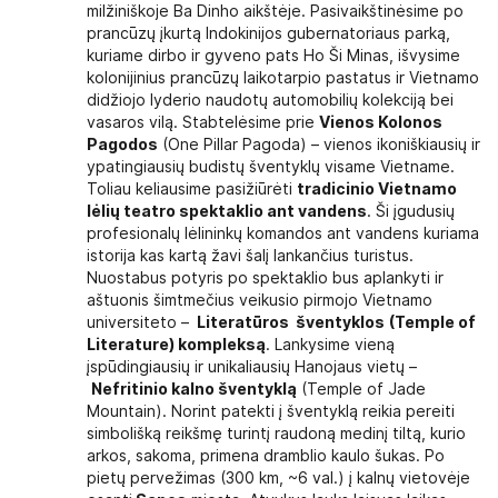
milžiniškoje Ba Dinho aikštėje. Pasivaikštinėsime po
prancūzų įkurtą Indokinijos gubernatoriaus parką,
kuriame dirbo ir gyveno pats Ho Ši Minas, išvysime
kolonijinius prancūzų laikotarpio pastatus ir Vietnamo
didžiojo lyderio naudotų automobilių kolekciją bei
vasaros vilą. Stabtelėsime prie
Vienos Kolonos
Pagodos
(One Pillar Pagoda) – vienos ikoniškiausių ir
ypatingiausių budistų šventyklų visame Vietname.
Toliau keliausime pasižiūrėti
tradicinio Vietnamo
lėlių teatro spektaklio ant vandens
. Ši įgudusių
profesionalų lėlininkų komandos ant vandens kuriama
istorija kas kartą žavi šalį lankančius turistus.
Nuostabus potyris po spektaklio bus aplankyti ir
aštuonis šimtmečius veikusio pirmojo Vietnamo
universiteto –
Literatūros šventyklos
(Temple of
Literature) kompleksą
. Lankysime vieną
įspūdingiausių ir unikaliausių Hanojaus vietų –
Nefritinio kalno šventyklą
(Temple of Jade
Mountain). Norint patekti į šventyklą reikia pereiti
simbolišką reikšmę turintį raudoną medinį tiltą, kurio
arkos, sakoma, primena dramblio kaulo šukas. Po
pietų pervežimas (300 km, ~6 val.) į kalnų vietovėje