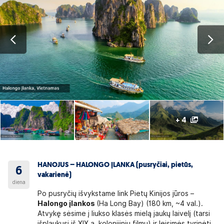
+ 4
HANOJUS – HALONGO ĮLANKA (pusryčiai, pietūs,
6
vakarienė)
diena
Po pusryčių išvykstame link Pietų Kinijos jūros –
Halongo įlankos
(Ha Long Bay) (180 km, ~4 val.).
Atvykę sėsime į liukso klasės mielą jaukų laivelį (tarsi
išplaukusį iš XIX a. kolonijinių filmų) ir leisimės tyrinėti