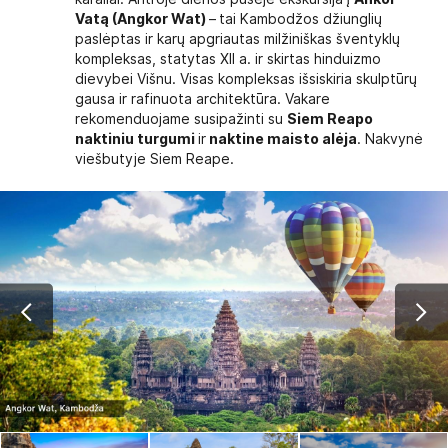
Vatą (Angkor Wat)
–
tai Kambodžos džiunglių
paslėptas ir karų apgriautas milžiniškas šventyklų
kompleksas, statytas XII a. ir skirtas hinduizmo
dievybei Višnu. Visas kompleksas išsiskiria skulptūrų
gausa ir rafinuota architektūra. Vakare
rekomenduojame susipažinti su
Siem Reapo
naktiniu turgumi
ir
naktine maisto alėja
. Nakvynė
viešbutyje Siem Reape.