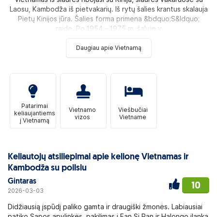
Laosu, Kambodža iš pietvakarių. Iš rytų šalies krantus skalauja
Pietų Kinijos jūra. Šalies forma primena &bdquo;S&ldquo;
raidę. Po 1954 – 1975 m. šalyje v
Daugiau apie Vietnamą
Patarimai
Vietnamo
Viešbučiai
keliaujantiems
vizos
Vietname
į Vietnamą
Keliautojų atsiliepimai apie kelionę Vietnamas ir
Kambodža su poilsiu
Gintaras
10
2026-03-03
Didžiausią įspūdį paliko gamta ir draugiški žmonės. Labiausiai
patiko Sapos apylinkės, pakilimas į Fan Si Pan ir Halongo įlanka