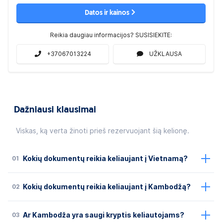
Datos ir kainos
Reikia daugiau informacijos? SUSISIEKITE:
+37067013224
UŽKLAUSA
Dažniausi klausimai
Viskas, ką verta žinoti prieš rezervuojant šią kelionę.
01
Kokių dokumentų reikia keliaujant į Vietnamą?
02
Kokių dokumentų reikia keliaujant į Kambodžą?
03
Ar Kambodža yra saugi kryptis keliautojams?