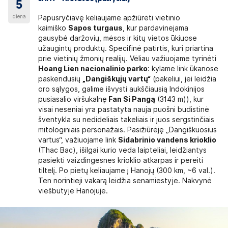
5
diena
Papusryčiavę keliaujame apžiūrėti vietinio
kaimiško
Sapos turgaus
, kur pardavinejama
gausybė daržovių, mėsos ir kitų vietos ūkiuose
užaugintų produktų. Specifinė patirtis, kuri priartina
prie vietinių žmonių realijų. Vėliau važiuojame tyrinėti
Hoang Lien nacionalinio parko
: kylame link ūkanose
paskendusių
„Dangiškųjų vartų“
(pakeliui, jei leidžia
oro sąlygos, galime išvysti aukščiausią Indokinijos
pusiasalio viršukalnę
Fan Si Pangą
(3143 m)), kur
visai neseniai yra pastatyta nauja puošni budistinė
šventykla su nedideliais takeliais ir juos sergstinčiais
mitologiniais personažais. Pasižiūrėję „Dangiškuosius
vartus“, važiuojame link
Sidabrinio vandens krioklio
(Thac Bac), išilgai kurio veda laipteliai, leidžiantys
pasiekti vaizdingesnes krioklio atkarpas ir pereiti
tiltelį. Po pietų keliaujame į Hanojų (300 km, ~6 val.).
Ten norintieji vakarą leidžia senamiestyje. Nakvynė
viešbutyje Hanojuje.