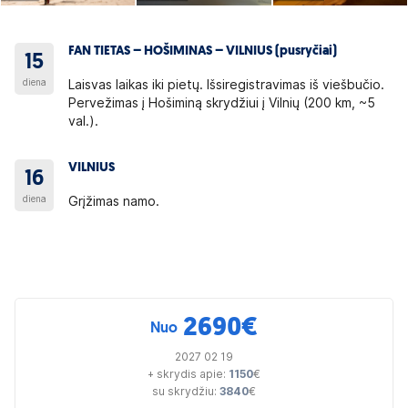
FAN TIETAS – HOŠIMINAS – VILNIUS (pusryčiai)
15
diena
Laisvas laikas iki pietų. Išsiregistravimas iš viešbučio.
Pervežimas į Hošiminą skrydžiui į Vilnių (200 km, ~5
val.).
VILNIUS
16
diena
Grįžimas namo.
2690
€
Nuo
2027 02 19
+ skrydis apie:
1150
€
su skrydžiu:
3840
€