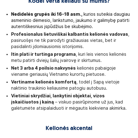
Kodėl verta keliauti su mumis?
Nedidelės grupės iki 16-18 asm.,
kurios suteikia daugiau
asmeninio dėmesio, lankstumo, jaukumo ir galimybę patirti
autentiškesnius įspūdžius be skubėjimo.
Profesionalus lietuviškai kalbantis kelionės vadovas
,
pasiruošęs ne tik parodyti gražiausias vietas, bet ir
pasidalinti įdomiausiomis istorijomis.
Itin plati ir turtinga programa
, kuri leis vienos kelionės
metu patirti dviejų šalių įvairovę ir skirtumus.
Net 3 arba 4 poilsio nakvynės
kelionės pabaigoje
viename geriausių Vietnamo kurortų pietuose.
Vertiname kelionės komfortą
, todėl į Sapą vietoje
naktinio traukinio keliausime patogiu autobusu.
Vietiniai skrydžiai, lankytini objektai, vizos
įskaičiuotos į kainą
– viskuo pasirūpinome už jus, kad
galėtumėte atsipalaiduoti ir mėgautis kiekviena akimirka.
Kelionės akcentai