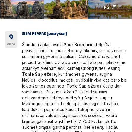
+ 3
SIEM REAPAS (pusryčiai)
9
diena
Šiandien aplankysite
Pour Krom
miestelį. Čia
pasivaikščiosime miestelio apylinkėmis, susipažinsime
su khmerų gyvenimo stiliumi. Galėsime pasivažinėti
jaučio traukiamu dviračiu vežimu. Taip pat plauksime
aplankyti vietnamiečių kaimelį Chong Knies, esantį
Tonle Sap ežere
, kur žmonės gyvena, augina
kiaules, krokodilus, mokosi, gydosi ir visa kita daro be
jokio žemės pagrindo. Tonle Sap ežeras kitaip dar
vadinamas „Puikiuoju ežeru“. Tai didžiausias
gėlavandenis telkinys pietryčių Azijoje, kurį su
Mekongu jungia nedidelė upė. Jis neįprastas tuo,
kad dukart per metus keičia tekėjimo kryptį ir jį
dramatiškai valdo liūčių ir sausros sezonai. Ežero
krantai gali susitraukti net iki 2 700 kv. km ploto.
Tuomet drąsiai galima perbristi per ežerą. Tačiau