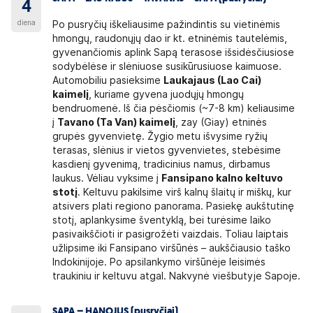
4
diena
Po pusryčių iškeliausime pažindintis su vietinėmis
hmongų, raudonųjų dao ir kt. etninėmis tautelėmis,
gyvenančiomis aplink Sapą terasose išsidėsčiusiose
sodybėlėse ir slėniuose susikūrusiuose kaimuose.
Automobiliu pasieksime
Laukajaus (Lao Cai)
kaimelį
, kuriame gyvena juodųjų hmongų
bendruomenė. Iš čia pėsčiomis (~7-8 km) keliausime
į
Tavano (Ta Van) kaimelį
, zay (Giay) etninės
grupės gyvenvietę. Žygio metu išvysime ryžių
terasas, slėnius ir vietos gyvenvietes, stebėsime
kasdienį gyvenimą, tradicinius namus, dirbamus
laukus. Vėliau vyksime į
Fansipano kalno keltuvo
stotį
. Keltuvu pakilsime virš kalnų šlaitų ir miškų, kur
atsivers plati regiono panorama. Pasiekę aukštutinę
stotį, aplankysime šventyklą, bei turėsime laiko
pasivaikščioti ir pasigrožėti vaizdais. Toliau laiptais
užlipsime iki Fansipano viršūnės – aukščiausio taško
Indokinijoje. Po apsilankymo viršūnėje leisimės
traukiniu ir keltuvu atgal. Nakvynė viešbutyje Sapoje.
SAPA – HANOJUS (pusryčiai)