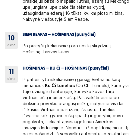
prasidėjus birželio ir spalio liūtims, ežerą su Mekongo
upe jungianti upė pakeičia tėkmės kryptį,
užaugindama ežerą į 16 tūkst. kv. km ploto milžiną.
Nakvynė viešbutyje Siem Reape.
SIEM REAPAS – HOŠIMINAS (pusryčiai)
10
diena
Po pusryčių keliausime į oro uostą skrydžiui į
Hošiminą. Laisvas laikas.
HOŠIMINAS – KU ČI – HOŠIMINAS (pusryčiai)
11
diena
Iš paties ryto iškeliausime į garsųjį Vietnamo karą
menančius
Ku Či tunelius
(Cu Chi Tunnels), kurie yra
toje džiunglių teritorijoje, kur vyko kovos tarp
vietnamiečių ir amerikiečių. Pasivaikštinėsime po
dioksino poveikio ataugusį mišką, matysime vis dar
išlikusius
Vietnamo partizanų išraustus tunelius,
išvysime kokių įvairių rūšių spąstų ir gudrybių buvo
prigalvota, siekiant apsisaugoti nuo Amerikos
invazijos Indokinijoje. Norintieji už papildomą mokestį
galės pašaudyti iš senoviškų automatų specialiai tam