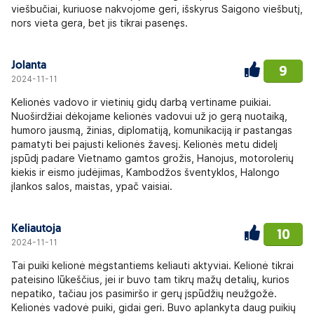
viešbučiai, kuriuose nakvojome geri, išskyrus Saigono viešbutį,
nors vieta gera, bet jis tikrai pasenęs.
Jolanta
9
2024-11-11
Kelionės vadovo ir vietinių gidų darbą vertiname puikiai.
Nuoširdžiai dėkojame kelionės vadovui už jo gerą nuotaiką,
humoro jausmą, žinias, diplomatiją, komunikaciją ir pastangas
pamatyti bei pajusti kelionės žavesį. Kelionės metu didelį
įspūdį padare Vietnamo gamtos grožis, Hanojus, motorolerių
kiekis ir eismo judėjimas, Kambodžos šventyklos, Halongo
įlankos salos, maistas, ypač vaisiai.
Keliautoja
10
2024-11-11
Tai puiki kelionė mėgstantiems keliauti aktyviai. Kelionė tikrai
pateisino lūkeščius, jei ir buvo tam tikrų mažų detalių, kurios
nepatiko, tačiau jos pasimiršo ir gerų įspūdžių neužgožė.
Kelionės vadovė puiki, gidai geri. Buvo aplankyta daug puikių