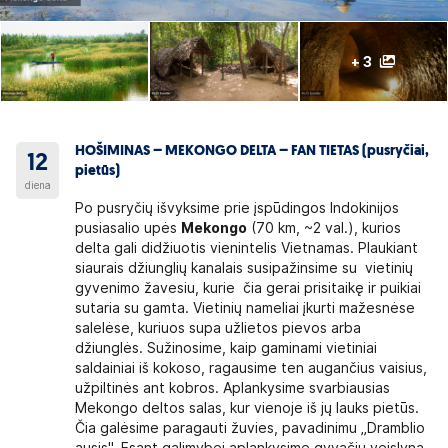
+ 3
HOŠIMINAS – MEKONGO DELTA – FAN TIETAS (pusryčiai,
12
pietūs)
diena
Po pusryčių išvyksime prie įspūdingos Indokinijos
pusiasalio upės
Mekongo
(70 km, ~2 val.), kurios
delta gali didžiuotis vienintelis Vietnamas. Plaukiant
siaurais džiunglių kanalais susipažinsime su vietinių
gyvenimo žavesiu, kurie čia gerai prisitaikę ir puikiai
sutaria su gamta. Vietinių nameliai įkurti mažesnėse
salelėse, kuriuos supa užlietos pievos arba
džiunglės. Sužinosime, kaip gaminami vietiniai
saldainiai iš kokoso, ragausime ten augančius vaisius,
užpiltinės ant kobros. Aplankysime svarbiausias
Mekongo deltos salas, kur vienoje iš jų lauks pietūs.
Čia galėsime paragauti žuvies, pavadinimu „Dramblio