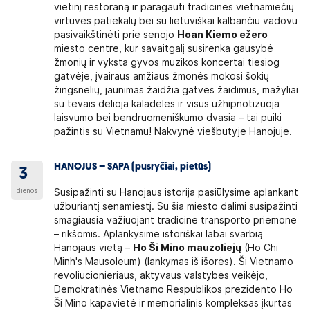
vietinį restoraną ir paragauti tradicinės vietnamiečių
virtuvės patiekalų bei su lietuviškai kalbančiu vadovu
pasivaikštinėti prie senojo
Hoan Kiemo ežero
miesto centre, kur savaitgalį susirenka gausybė
žmonių ir vyksta gyvos muzikos koncertai tiesiog
gatvėje, įvairaus amžiaus žmonės mokosi šokių
žingsnelių, jaunimas žaidžia gatvės žaidimus, mažyliai
su tėvais dėlioja kaladėles ir visus užhipnotizuoja
laisvumo bei bendruomeniškumo dvasia – tai puiki
pažintis su Vietnamu! Nakvynė viešbutyje Hanojuje.
HANOJUS – SAPA (pusryčiai, pietūs)
3
dienos
Susipažinti su Hanojaus istorija pasiūlysime aplankant
užburiantį senamiestį. Su šia miesto dalimi susipažinti
smagiausia važiuojant tradicine transporto priemone
– rikšomis. Aplankysime istoriškai labai svarbią
Hanojaus vietą –
Ho Ši Mino mauzoliejų
(Ho Chi
Minh's Mausoleum) (lankymas iš išorės). Ši Vietnamo
revoliucionieriaus, aktyvaus valstybės veikėjo,
Demokratinės Vietnamo Respublikos prezidento Ho
Ši Mino kapavietė ir memorialinis kompleksas įkurtas