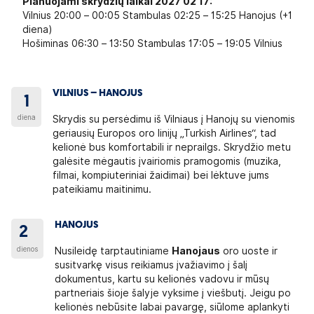
Planuojami skrydžių laikai 2027 02 17:
Vilnius 20:00 – 00:05 Stambulas 02:25 – 15:25 Hanojus (+1
diena)
Hošiminas 06:30 – 13:50 Stambulas 17:05 – 19:05 Vilnius
VILNIUS – HANOJUS
1
diena
Skrydis su persėdimu iš Vilniaus į Hanojų su vienomis
geriausių Europos oro linijų „Turkish Airlines“, tad
kelionė bus komfortabili ir neprailgs. Skrydžio metu
galėsite mėgautis įvairiomis pramogomis (muzika,
filmai, kompiuteriniai žaidimai) bei lėktuve jums
pateikiamu maitinimu.
HANOJUS
2
dienos
Nusileidę tarptautiniame
Hanojaus
oro uoste ir
susitvarkę visus reikiamus įvažiavimo į šalį
dokumentus, kartu su kelionės vadovu ir mūsų
partneriais šioje šalyje vyksime į viešbutį. Jeigu po
kelionės nebūsite labai pavargę, siūlome aplankyti