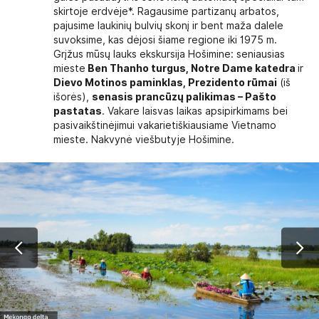
skirtoje erdvėje*. Ragausime partizanų arbatos,
pajusime laukinių bulvių skonį ir bent maža dalele
suvoksime, kas dėjosi šiame regione iki 1975 m.
Grįžus mūsų lauks ekskursija Hošimine: seniausias
mieste
Ben Thanho turgus, Notre Dame katedra
ir
Dievo Motinos paminklas, Prezidento rūmai
(iš
išorės),
senasis prancūzų palikimas – Pašto
pastatas
. Vakare laisvas laikas apsipirkimams bei
pasivaikštinėjimui vakarietiškiausiame Vietnamo
mieste. Nakvynė viešbutyje Hošimine.