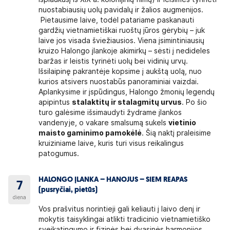
nuostabiausių uolų pavidalų ir žalios augmenijos.
Pietausime laive, todėl patariame paskanauti
gardžių vietnamietiškai ruoštų jūros gėrybių – juk
laive jos visada šviežiausios. Viena įsimintiniausių
kruizo Halongo įlankoje akimirkų – sėsti į nedideles
baržas ir leistis tyrinėti uolų bei vidinių urvų.
Išsilaipinę pakrantėje kopsime į aukštą uolą, nuo
kurios atsivers nuostabūs panoraminiai vaizdai.
Aplankysime ir įspūdingus, Halongo žmonių legendų
apipintus
stalaktitų ir stalagmitų urvus
. Po šio
turo galėsime išsimaudyti žydrame įlankos
vandenyje, o vakare smalsumą sukels
vietinio
maisto gaminimo pamokėlė
. Šią naktį praleisime
kruiziniame laive, kuris turi visus reikalingus
patogumus.
HALONGO ĮLANKA – HANOJUS – SIEM REAPAS
7
(pusryčiai, pietūs)
diena
Vos prašvitus norintieji gali keliauti į laivo denį ir
mokytis taisyklingai atlikti tradicinio vietnamietiško
sveikatingumo ir fizinės bei dvasinės harmonijos