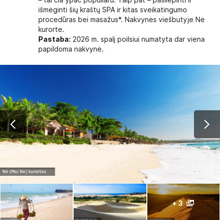
– tai čia ypač populiaru. Taip pat – pasilepinti ir
išmėginti šių kraštų SPA ir kitas sveikatingumo
procedūras bei masažus*. Nakvynės viešbutyje Nė
kurorte.
Pastaba:
2026 m. spalį poilsiui numatyta dar viena
papildoma nakvynė.
+ 3