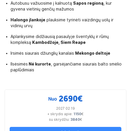
Autobusu važiuosime į kalnuotą
Sapos regioną
, kur
gyvena vietinių genčių mažumos
Halongo įlankoje
plauksime tyrinėti vaizdingų uolų ir
vidinių urvų
Aplankysime didžiausią pasaulyje šventyklų ir rūmų
kompleksą
Kambodžoje, Siem Reape
Irsimės siaurais džiunglių kanalais
Mekongo deltoje
llsėsimės
Nė kurorte
, garsėjančiame siaurais balto smėlio
paplūdimiais
2690
€
Nuo
2027 02 19
+ skrydis apie:
1150
€
su skrydžiu:
3840
€