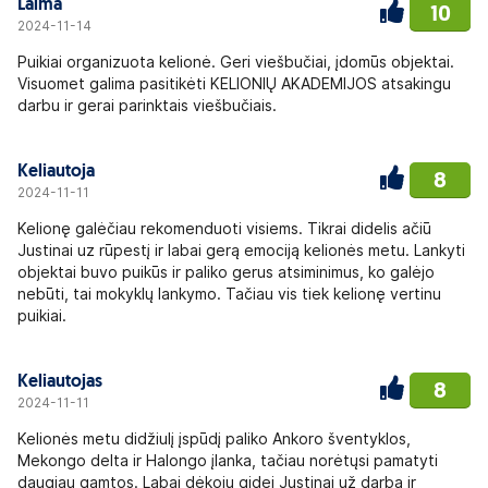
Laima
10
2024-11-14
Puikiai organizuota kelionė. Geri viešbučiai, įdomūs objektai.
Visuomet galima pasitikėti KELIONIŲ AKADEMIJOS atsakingu
darbu ir gerai parinktais viešbučiais.
Keliautoja
8
2024-11-11
Kelionę galėčiau rekomenduoti visiems. Tikrai didelis ačiū
Justinai uz rūpestį ir labai gerą emociją kelionės metu. Lankyti
objektai buvo puikūs ir paliko gerus atsiminimus, ko galėjo
nebūti, tai mokyklų lankymo. Tačiau vis tiek kelionę vertinu
puikiai.
Keliautojas
8
2024-11-11
Kelionės metu didžiulį įspūdį paliko Ankoro šventyklos,
Mekongo delta ir Halongo įlanka, tačiau norėtųsi pamatyti
daugiau gamtos. Labai dėkoju gidei Justinai už darbą ir