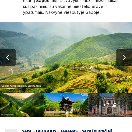
esantį
Sapos
miestą. Atvykus lauks laisvas laikas
susipažinimui su vakarine miestelio erdve ir
ypatumais. Nakvynė viešbutyje Sapoje.
+ 3
SAPA – LAU KAJUS – TAVANAS – SAPA (pusryčiai)