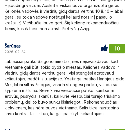
– įspūdingi vaizdai. Apskritai viskas buvo organizuota gerai.
Kelionės vadovės ir vietinių gidų darbą vertinu 10 iš 10 – labai
gerai, su tokia vadove norėtųsi keliauti nors ir į pasaulio
kraštą. :) Viešbučiai buvo geri. Šią kelionę rekomenduočiau
tiems, kas iš tiesų nori atrasti Pietryčių Aziją.
Šarūnas
10
2026-02-24
Labiausiai patiko Saigono miestas, nes neįsivaizdavau, kad
Vietname gali būti tokio dydžio miestas. Kelionės vadovo ir
vietinių gidų darbą vertinu gerai, visi stengėsi atstovauti
keliautojus, padėti situacijose. Ypatingai patiko Hanojaus gidė
Mei, labai šiltas žmogus, visada stengėsi padėti, visada su
šypsena ir šiluma. Beveik visi viešbučiai patiko, kambariai
erdvūs, pusryčiai skanūs, kai kurie viešbučiai turėjo triukšmo
problemų, dėl to buvo sunku išsimiegoti. Rekomenduočiau
kiekvienam, kas nėra buvęs Vietname. Šalis tikrai nustebino
savo kontrastais ir tuo, ką gali pasiūlyti keliautojams.