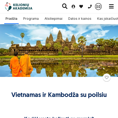
0 700 11007
Pradžia
Programa
Atsiliepimai
Datos ir kainos
Kas įskaičiuo
Paskutinė
Pažintinės
Egzotinės
Kruizai
minutė
kelionės
kelionės
Vietnamas ir Kambodža su poilsiu