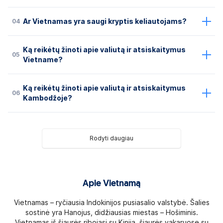
04
Ar Vietnamas yra saugi kryptis keliautojams?
Ką reikėtų žinoti apie valiutą ir atsiskaitymus
05
Vietname?
Ką reikėtų žinoti apie valiutą ir atsiskaitymus
06
Kambodžoje?
Rodyti daugiau
Apie Vietnamą
Vietnamas – ryčiausia Indokinijos pusiasalio valstybė. Šalies
sostinė yra Hanojus, didžiausias miestas – Hošiminis.
Vietnamas iš šiaurės ribojasi su Kinija, šiaurės vakaruose su