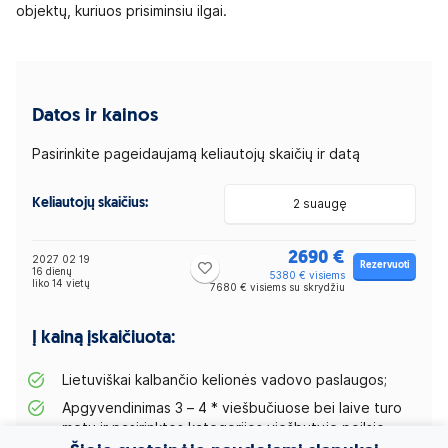
objektų, kuriuos prisiminsiu ilgai.
Datos ir kainos
Pasirinkite pageidaujamą keliautojų skaičių ir datą
Keliautojų skaičius:
2 suaugę
2690 €
2027 02 19
Rezervuoti
16 dienų
5380 € visiems
liko 14 vietų
7680 € visiems su skrydžiu
Į kainą įskaičiuota:
Lietuviškai kalbančio kelionės vadovo paslaugos;
Apgyvendinimas 3 – 4 * viešbučiuose bei laive turo
metu ir pasirinktos kategorijos viešbutyje poilsio
metu (13 arba 14 nakvynių: 2 nakvynės Hanojuje, 2