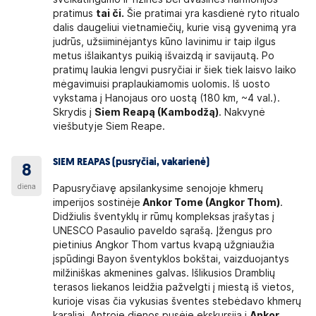
pratimus
tai či.
Šie pratimai yra kasdienė ryto ritualo
dalis daugeliui vietnamiečių, kurie visą gyvenimą yra
judrūs, užsiiminėjantys kūno lavinimu ir taip ilgus
metus išlaikantys puikią išvaizdą ir savijautą. Po
pratimų laukia lengvi pusryčiai ir šiek tiek laisvo laiko
mėgavimuisi praplaukiamomis uolomis. Iš uosto
vykstama į Hanojaus oro uostą (180 km, ~4 val.).
Skrydis į
Siem Reapą (Kambodžą)
. Nakvynė
viešbutyje Siem Reape.
SIEM REAPAS (pusryčiai, vakarienė)
8
diena
Papusryčiavę apsilankysime senojoje khmerų
imperijos sostinėje
Ankor Tome (Angkor Thom)
.
Didžiulis šventyklų ir rūmų kompleksas įrašytas į
UNESCO Pasaulio paveldo sąrašą. Įžengus pro
pietinius Angkor Thom vartus kvapą užgniaužia
įspūdingi Bayon šventyklos bokštai, vaizduojantys
milžiniškas akmenines galvas. Išlikusios Dramblių
terasos liekanos leidžia pažvelgti į miestą iš vietos,
kurioje visas čia vykusias šventes stebėdavo khmerų
karaliai. Antroje dienos pusėje ekskursija į
Ankor