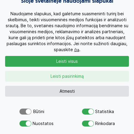
Šioje svetainėje naudojami slapukai
nakvynės Sapoje, 1 nakvynė laive Halongo įlankoje, 3
nakvynė Siem Reape, 2 nakvynės Hošimine, 3
Naudojame slapukus, kad galėtume suasmeninti turinį bei
nakvynės Nė kyšulyje (2026 m. spalį – 4 nakvynės));
skelbimus, teikti visuomeninės medijos funkcijas ir analizuoti
srautą. Be to, svetainės naudojimo informaciją bendriname su
Programoje nurodytas maitinimas (13 pusryčių, 4
visuomeninės medijos, reklamavimo ir analizės partneriais,
pietūs, 2 vakarienė);
kurie gali ją pridėti prie kitos jūsų pateiktos arba naudojant
Vietiniai skrydžiai Hanojus – Siem Reapas, Siem
paslaugas surinktos informacijos. Jei norite sužinoti daugiau,
Reapas – Hošiminas;
spauskite
.
čia
Vietinio anglakalbio gido paslaugos;
Leisti visus
Programoje nurodyti pervežimai;
Įėjimo bilietai į programoje nurodytus objektus;
Leisti pasirinkimą
Vietnamo ir Kambodžos vizos;
Programoje nurodyta ekskursinė programa.
Atmesti
Į kainą neįskaičiuota:
Būtini
Statistika
Lėktuvo bilietai Vilnius – Hanojus – Hošiminas – Vilnius
Šiuo pasiūlymu šiandien jau
Atsiųsk užklausą
su vienu persėdimu (kaina nuo 950 EUR);
domėjosi 16 žmonių
Nuostatos
Rinkodara
Savo svajonių atostogoms
Medicininių išlaidų draudimas kelionės metu (~20