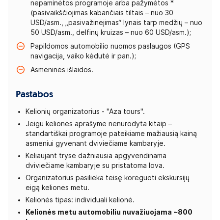
nepaminėtos programoje arba pažymėtos *
(pasivaikščiojimas kabančiais tiltais – nuo 30
USD/asm., „pasivažinėjimas“ lynais tarp medžių – nuo
50 USD/asm., delfinų kruizas – nuo 60 USD/asm.);
Papildomos automobilio nuomos paslaugos (GPS
navigacija, vaiko kėdutė ir pan.);
Asmeninės išlaidos.
Pastabos
Kelionių organizatorius - "Aza tours".
Jeigu kelionės aprašyme nenurodyta kitaip –
standartiškai programoje pateikiame mažiausią kainą
asmeniui gyvenant dviviečiame kambaryje.
Keliaujant tryse dažniausia apgyvendinama
dviviečiame kambaryje su pristatoma lova.
Organizatorius pasilieka teisę koreguoti ekskursijų
eigą kelionės metu.
Kelionės tipas: individuali kelionė.
Kelionės metu automobiliu nuvažiuojama ~800