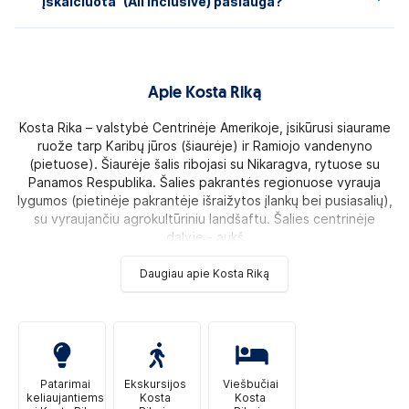
įskaičiuota“ (All Inclusive) paslauga?
Apie Kosta Riką
Kosta Rika – valstybė Centrinėje Amerikoje, įsikūrusi siaurame
ruože tarp Karibų jūros (šiaurėje) ir Ramiojo vandenyno
(pietuose). Šiaurėje šalis ribojasi su Nikaragva, rytuose su
Panamos Respublika. Šalies pakrantės regionuose vyrauja
lygumos (pietinėje pakrantėje išraižytos įlankų bei pusiasalių),
su vyraujančiu agrokultūriniu landšaftu. Šalies centrinėje
dalyje - aukš
Daugiau apie Kosta Riką
Patarimai
Ekskursijos
Viešbučiai
keliaujantiems
Kosta
Kosta