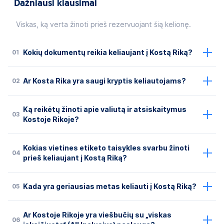
Dažniausi klausimai
Viskas, ką verta žinoti prieš rezervuojant šią kelionę.
01
Kokių dokumentų reikia keliaujant į Kostą Riką?
02
Ar Kosta Rika yra saugi kryptis keliautojams?
Ką reikėtų žinoti apie valiutą ir atsiskaitymus
03
Kostoje Rikoje?
Kokias vietines etiketo taisykles svarbu žinoti
04
prieš keliaujant į Kostą Riką?
05
Kada yra geriausias metas keliauti į Kostą Riką?
Ar Kostoje Rikoje yra viešbučių su „viskas
06