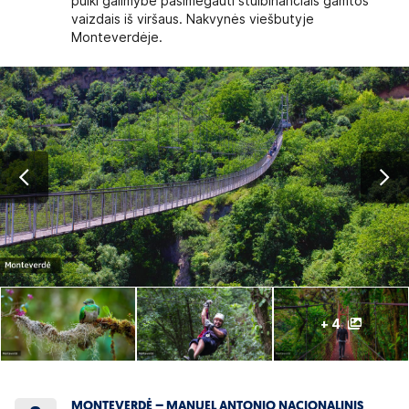
puiki galimybė pasimėgauti stulbinančiais gamtos
vaizdais iš viršaus. Nakvynės viešbutyje
Monteverdėje.
+ 4
MONTEVERDĖ – MANUEL ANTONIO NACIONALINIS