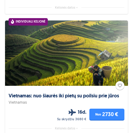
Kelionės datos
INDIVIDUALI KELIONĖ
Vietnamas: nuo šiaurės iki pietų su poilsiu prie jūros
Vietnamas
16d.
2730 €
Nuo
Su skrydžiu 3680 €
Kelionės datos