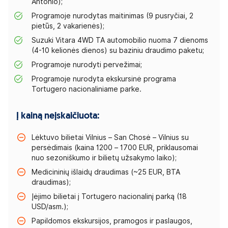
Antonio);
Programoje nurodytas maitinimas (9 pusryčiai, 2
pietūs, 2 vakarienės);
Suzuki Vitara 4WD TA automobilio nuoma 7 dienoms
(4-10 kelionės dienos) su baziniu draudimo paketu;
Programoje nurodyti pervežimai;
Programoje nurodyta ekskursinė programa
Tortugero nacionaliniame parke.
Į kainą neįskaičiuota:
Lėktuvo bilietai Vilnius – San Chosė – Vilnius su
persėdimais (kaina 1200 – 1700 EUR, priklausomai
nuo sezoniškumo ir bilietų užsakymo laiko);
Medicininių išlaidų draudimas (~25 EUR, BTA
draudimas);
Įėjimo bilietai į Tortugero nacionalinį parką (18
USD/asm.);
Papildomos ekskursijos, pramogos ir paslaugos,