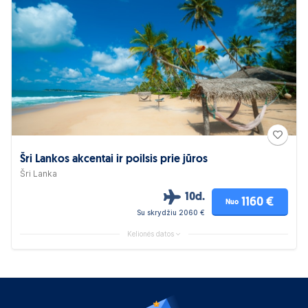
Šri Lankos akcentai ir poilsis prie jūros
Šri Lanka
10d.
1160 €
Nuo
Su skrydžiu 2060 €
Kelionės datos