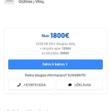
diena
Grįžimas į Vilnių.
1800
€
Nuo
2026 08 08 ir daugiau datų
+ skrydis apie:
1250
€
su skrydžiu:
3050
€
Datos ir kainos
Reikia daugiau informacijos? SUSISIEKITE:
+37067013224
UŽKLAUSA