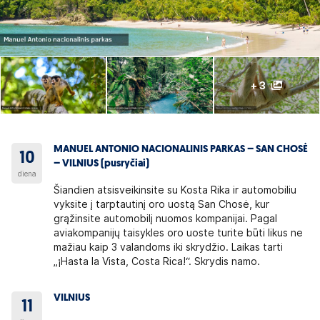
+ 3
MANUEL ANTONIO NACIONALINIS PARKAS – SAN CHOSĖ
10
– VILNIUS (pusryčiai)
diena
Šiandien atsisveikinsite su Kosta Rika ir automobiliu
vyksite į tarptautinį oro uostą San Chosė, kur
grąžinsite automobilį nuomos kompanijai. Pagal
aviakompanijų taisykles oro uoste turite būti likus ne
mažiau kaip 3 valandoms iki skrydžio. Laikas tarti
„¡Hasta la Vista, Costa Rica!“. Skrydis namo.
VILNIUS
11