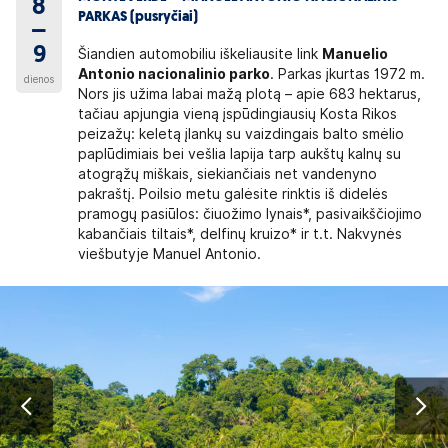
8
PARKAS (pusryčiai)
–
9
Šiandien automobiliu iškeliausite link
Manuelio
Antonio nacionalinio parko
. Parkas įkurtas 1972 m.
dienos
Nors jis užima labai mažą plotą – apie 683 hektarus,
tačiau apjungia vieną įspūdingiausių Kosta Rikos
peizažų: keletą įlankų su vaizdingais balto smėlio
paplūdimiais bei vešlia lapija tarp aukštų kalnų su
atogrąžų miškais, siekiančiais net vandenyno
pakraštį. Poilsio metu galėsite rinktis iš didelės
pramogų pasiūlos: čiuožimo lynais*, pasivaikščiojimo
kabančiais tiltais*, delfinų kruizo* ir t.t. Nakvynės
viešbutyje Manuel Antonio.