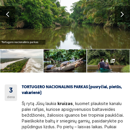
+ 4
TORTUGERO NACIONALINIS PARKAS (pusryčiai, pietūs,
3
vakarienė)
diena
Šį rytą Jūsų laukia
kruizas
, kuomet plauksite kanalu
palei rafijas, kuriose apsigyvenusios baltaveidės
beždžionės, žaliosios iguanos bei tropiniai paukščiai.
Paieškokite baltų ir snieginių garnių, pasidairykite po
įspūdingus lizdus. Po pietų – laisvas laikas. Puikiai