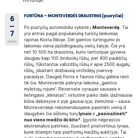
Fortūnoje.
FORTŪNA – MONTEVERDĖS DRAUSTINIS (pusryčiai)
6
–
Po pusryčių automobiliu vyksite į
Monteverdę
. Tai
7
yra antras pagal populiarumą turistų lankomas
rajonas Kosta Rikoje. Dėl gamtos turtingumo jis
dienos
laikomas viena įspūdingiausių vietų šalyje. Čia yra
net 10 500 ha draustinis, kurio teritorijoje gyvena
daugiau kaip 100 žinduolių rūšių, per 400 paukščių
rūšių, tūkstančiai vabzdžių rūšių ir apie 2500 augalų
rūšių, įskaitant didžiausią orchidėjų įvairovę
pasaulyje. Daugelį floros ir faunos rūšių galima rasti
tik čia. Monteverdė pelnytai laikoma „gamtos
mylėtojų rojumi“. Rezervate vyraujas sausasis ir
lietingasis „klimatas“: viršutinė parko dalis dažniausiai
būna debesyse ir joje gausiai lyja, žemutinė – sausa.
Monteverdėje rekomenduojame pasirinkti vieną iš
daugybės čia siūlomų turų
lynais
ir
„pasivažinėti“
nuo vieno medžio iki kito*
. Įgysite neįprastos
ekstremalios patirties, čiuožiant prisitvirtinus lynais,
kurie ištempti tarp platformų medžių aukštyje. Tai