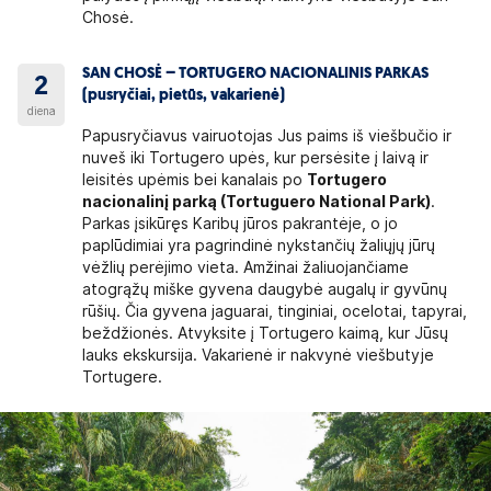
Chosė.
SAN CHOSĖ – TORTUGERO NACIONALINIS PARKAS
2
(pusryčiai, pietūs, vakarienė)
diena
Papusryčiavus vairuotojas Jus paims iš viešbučio ir
nuveš iki Tortugero upės, kur persėsite į laivą ir
leisitės upėmis bei kanalais po
Tortugero
nacionalinį parką (Tortuguero National Park)
.
Parkas įsikūręs Karibų jūros pakrantėje, o jo
paplūdimiai yra pagrindinė nykstančių žaliųjų jūrų
vėžlių perėjimo vieta. Amžinai žaliuojančiame
atogrąžų miške gyvena daugybė augalų ir gyvūnų
rūšių. Čia gyvena jaguarai, tinginiai, ocelotai, tapyrai,
beždžionės. Atvyksite į Tortugero kaimą, kur Jūsų
lauks ekskursija. Vakarienė ir nakvynė viešbutyje
Tortugere.