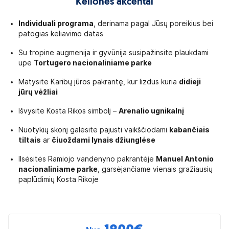
Kelionės akcentai
Individuali programa
, derinama pagal Jūsų poreikius bei
patogias keliavimo datas
Su tropine augmenija ir gyvūnija susipažinsite plaukdami
upe
Tortugero nacionaliniame parke
Matysite Karibų jūros pakrantę, kur lizdus kuria
didieji
jūrų vėžliai
Išvysite Kosta Rikos simbolį –
Arenalio ugnikalnį
Nuotykių skonį galėsite pajusti vaikščiodami
kabančiais
tiltais
ar
čiuoždami lynais džiunglėse
Ilsėsitės Ramiojo vandenyno pakrantėje
Manuel Antonio
nacionaliniame parke
, garsėjančiame vienais gražiausių
paplūdimių Kosta Rikoje