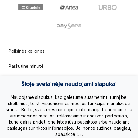
Poilsinės kelionės
Paskutinė minutė
Egzotinės kelionės
Šioje svetainėje naudojami slapukai
Kruizai
Naudojame slapukus, kad galėtume suasmeninti turinį bei
skelbimus, teikti visuomeninės medijos funkcijas ir analizuoti
srautą. Be to, svetainės naudojimo informaciją bendriname su
Kelionės po Lietuvą
visuomeninės medijos, reklamavimo ir analizės partneriais,
kurie gali ją pridėti prie kitos jūsų pateiktos arba naudojant
Apie mus
paslaugas surinktos informacijos. Jei norite sužinoti daugiau,
spauskite
.
čia