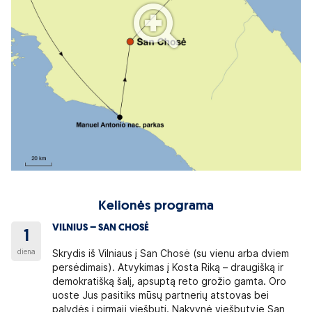
Kelionės programa
VILNIUS – SAN CHOSĖ
1
diena
Skrydis iš Vilniaus į San Chosė (su vienu arba dviem
persėdimais). Atvykimas į Kosta Riką – draugišką ir
demokratišką šalį, apsuptą reto grožio gamta. Oro
uoste Jus pasitiks mūsų partnerių atstovas bei
palydės į pirmąjį viešbutį. Nakvynė viešbutyje San