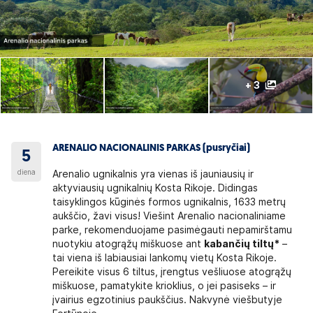
+ 3
ARENALIO NACIONALINIS PARKAS (pusryčiai)
5
diena
Arenalio ugnikalnis yra vienas iš jauniausių ir
aktyviausių ugnikalnių Kosta Rikoje. Didingas
taisyklingos kūginės formos ugnikalnis, 1633 metrų
aukščio, žavi visus! Viešint Arenalio nacionaliniame
parke, rekomenduojame pasimėgauti nepamirštamu
nuotykiu atogrąžų miškuose ant
kabančių tiltų*
–
tai viena iš labiausiai lankomų vietų Kosta Rikoje.
Pereikite visus 6 tiltus, įrengtus vešliuose atogrąžų
miškuose, pamatykite krioklius, o jei pasiseks – ir
įvairius egzotinius paukščius. Nakvynė viešbutyje