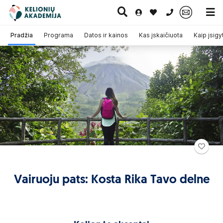
0 700 11007
Pradžia
Programa
Datos ir kainos
Kas įskaičiuota
Kaip įsigyt
Paskutinė
Pažintinės
Egzotinės
Kruizai
minutė
kelionės
kelionės
Vairuoju pats: Kosta Rika Tavo delne