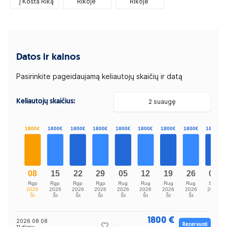
į Kosta Riką
Rikoje
Rikoje
Datos ir kainos
Pasirinkite pageidaujamą keliautojų skaičių ir datą
Keliautojų skaičius:
2 suaugę
1800 €
2026 08 08
Rezervuoti