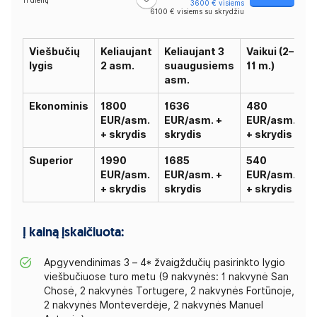
11 dienų
3600 € visiems
6100 € visiems su skrydžiu
Viešbučių
Keliaujant
Keliaujant 3
Vaikui (2–
lygis
2 asm.
suaugusiems
11 m.)
asm.
Ekonominis
1800
1636
480
EUR/asm.
EUR/asm. +
EUR/asm.
+ skrydis
skrydis
+ skrydis
Superior
1990
1685
540
EUR/asm.
EUR/asm. +
EUR/asm.
+ skrydis
skrydis
+ skrydis
Į kainą įskaičiuota:
Apgyvendinimas 3 – 4* žvaigždučių pasirinkto lygio
viešbučiuose turo metu (9 nakvynės: 1 nakvynė San
Chosė, 2 nakvynės Tortugere, 2 nakvynės Fortūnoje,
2 nakvynės Monteverdėje, 2 nakvynės Manuel