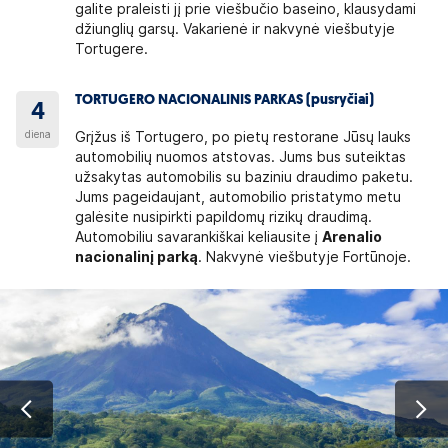
galite praleisti jį prie viešbučio baseino, klausydami
džiunglių garsų. Vakarienė ir nakvynė viešbutyje
Tortugere.
TORTUGERO NACIONALINIS PARKAS (pusryčiai)
4
diena
Grįžus iš Tortugero, po pietų restorane Jūsų lauks
automobilių nuomos atstovas. Jums bus suteiktas
užsakytas automobilis su baziniu draudimo paketu.
Jums pageidaujant, automobilio pristatymo metu
galėsite nusipirkti papildomų rizikų draudimą.
Automobiliu savarankiškai keliausite į
Arenalio
nacionalinį parką
. Nakvynė viešbutyje Fortūnoje.