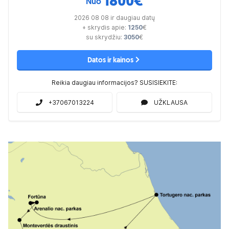
1800
€
Nuo
2026 08 08 ir daugiau datų
+ skrydis apie:
1250
€
su skrydžiu:
3050
€
Datos ir kainos
Reikia daugiau informacijos? SUSISIEKITE:
+37067013224
UŽKLAUSA