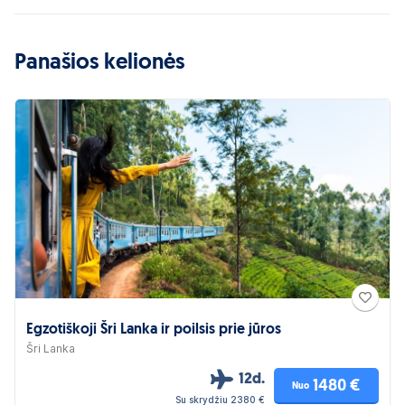
Panašios kelionės
Egzotiškoji Šri Lanka ir poilsis prie jūros
Šri Lanka
12d.
1480 €
Nuo
Su skrydžiu 2380 €