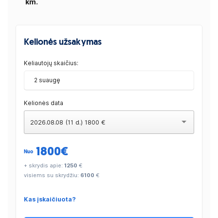
km.
Kelionės užsakymas
Keliautojų skaičius:
2 suaugę
Kelionės data
2026.08.08 (11 d.) 1800 €
1800
€
Nuo
+ skrydis apie:
1250
€
visiems su skrydžiu:
6100
€
Kas įskaičiuota?