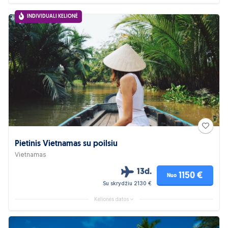
INDIVIDUALI KELIONĖ
Pietinis Vietnamas su poilsiu
Vietnamas
13d.
1150 €
Nuo
Su skrydžiu 2130 €
Kelionės datos