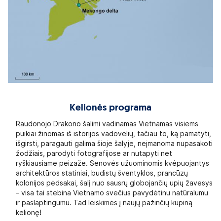
Kelionės programa
Raudonojo Drakono šalimi vadinamas Vietnamas visiems
puikiai žinomas iš istorijos vadovėlių, tačiau to, ką pamatyti,
išgirsti, paragauti galima šioje šalyje, neįmanoma nupasakoti
žodžiais, parodyti fotografijose ar nutapyti net
ryškiausiame peizaže. Senovės užuominomis kvėpuojantys
architektūros statiniai, budistų šventyklos, prancūzų
kolonijos pėdsakai, šalį nuo sausrų globojančių upių žavesys
– visa tai stebina Vietnamo svečius pavydėtinu natūralumu
ir paslaptingumu. Tad leiskimės į naujų pažinčių kupiną
kelionę!