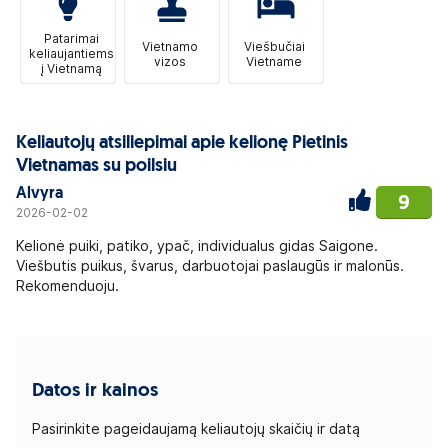
Patarimai
Vietnamo
Viešbučiai
keliaujantiems
vizos
Vietname
į Vietnamą
Keliautojų atsiliepimai apie kelionę Pietinis
Vietnamas su poilsiu
Alvyra
9
2026-02-02
Kelionė puiki, patiko, ypač, individualus gidas Saigone.
Viešbutis puikus, švarus, darbuotojai paslaugūs ir malonūs.
Rekomenduoju.
Datos ir kainos
Pasirinkite pageidaujamą keliautojų skaičių ir datą