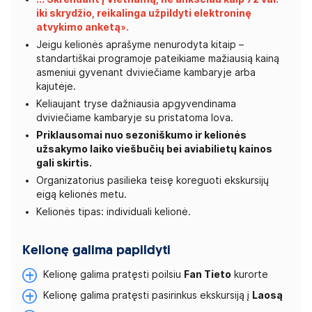
iki skrydžio, reikalinga užpildyti elektroninę
atvykimo
anketą»
.
Jeigu kelionės aprašyme nenurodyta kitaip –
standartiškai programoje pateikiame mažiausią kainą
asmeniui gyvenant dviviečiame kambaryje arba
kajutėje.
Keliaujant tryse dažniausia apgyvendinama
dviviečiame kambaryje su pristatoma lova.
Priklausomai nuo sezoniškumo ir kelionės
užsakymo laiko viešbučių bei aviabilietų kainos
gali skirtis.
Organizatorius pasilieka teisę koreguoti ekskursijų
eigą kelionės metu.
Kelionės tipas: individuali kelionė.
Kelionę galima papildyti
Kelionę galima pratęsti poilsiu
Fan Tieto
kurorte
Kelionę galima pratęsti pasirinkus ekskursiją į
Laosą