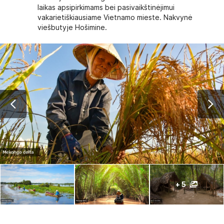
laikas apsipirkimams bei pasivaikštinėjimui
vakarietiškiausiame Vietnamo mieste. Nakvynė
viešbutyje Hošimine.
+ 5