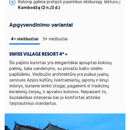
Kelionę galima pratęsti pasirinkus ekskursiją lėktuvu į
Kambodžą (2 n./3 d.)
Apgyvendinimo variantai
4* viešbučiai
5* viešbučiai
SWISS VILLAGE RESORT 4* »
Šis pajūrio kurortas yra elegantiškai apsuptas kokosų
palmių, šalia vandenyno, su privačiu balto smėlio
paplūdimiu. Viešbučio architektūra yra puikus įvairių
senovės Azijos kultūrų (vietnamiečių, japonų ir kinų)
mišinys, kuriame lenkti stogai, pagaminti iš tradicinių
keraminių čerpių, ir apvalios kolonos. Nepaisant to,
šiuolaikiškas interjeras bei jo komfortas atitinka
tarptautinius standartus.