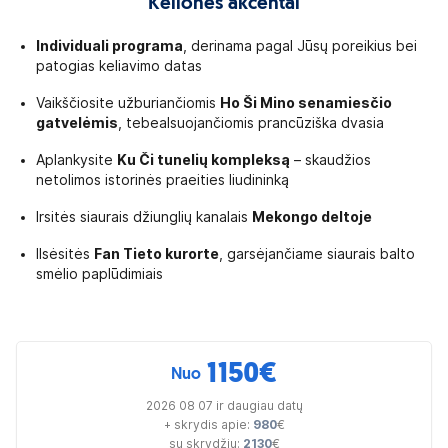
Kelionės akcentai
Individuali programa
, derinama pagal Jūsų poreikius bei
patogias keliavimo datas
Vaikščiosite užburiančiomis
Ho Ši Mino senamiesčio
gatvelėmis
, tebealsuojančiomis prancūziška dvasia
Aplankysite
Ku Či tunelių kompleksą
– skaudžios
netolimos istorinės praeities liudininką
Irsitės siaurais džiunglių kanalais
Mekongo deltoje
llsėsitės
Fan Tieto kurorte
, garsėjančiame siaurais balto
smėlio paplūdimiais
1150
€
Nuo
2026 08 07 ir daugiau datų
+ skrydis apie:
980
€
su skrydžiu:
2130
€