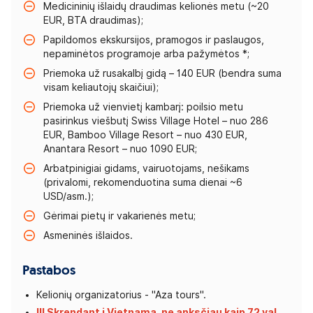
Medicininių išlaidų draudimas kelionės metu (~20
EUR, BTA draudimas);
Papildomos ekskursijos, pramogos ir paslaugos,
nepaminėtos programoje arba pažymėtos *;
Priemoka už rusakalbį gidą – 140 EUR (bendra suma
visam keliautojų skaičiui);
Priemoka už vienvietį kambarį: poilsio metu
pasirinkus viešbutį Swiss Village Hotel – nuo 286
EUR, Bamboo Village Resort – nuo 430 EUR,
Anantara Resort – nuo 1090 EUR;
Arbatpinigiai gidams, vairuotojams, nešikams
(privalomi, rekomenduotina suma dienai ~6
USD/asm.);
Gėrimai pietų ir vakarienės metu;
Asmeninės išlaidos.
Pastabos
Kelionių organizatorius - "Aza tours".
!!! Skrendant į Vietnamą, ne anksčiau kaip 72 val.