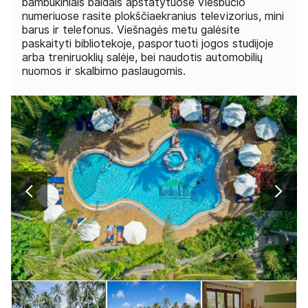
bambukiniais baldais apstatytuose viešbučio
numeriuose rasite plokščiaekranius televizorius, mini
barus ir telefonus. Viešnagės metu galėsite
paskaityti bibliotekoje, pasportuoti jogos studijoje
arba treniruoklių salėje, bei naudotis automobilių
nuomos ir skalbimo paslaugomis.