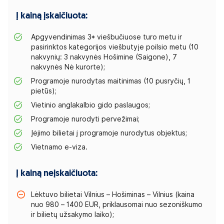
Į kainą įskaičiuota:
Apgyvendinimas 3* viešbučiuose turo metu ir
pasirinktos kategorijos viešbutyje poilsio metu (10
nakvynių: 3 nakvynės Hošimine (Saigone), 7
nakvynės Nė kurorte);
Programoje nurodytas maitinimas (10 pusryčių, 1
pietūs);
Vietinio anglakalbio gido paslaugos;
Programoje nurodyti pervežimai;
Įėjimo bilietai į programoje nurodytus objektus;
Vietnamo e-viza.
Į kainą neįskaičiuota:
Lėktuvo bilietai Vilnius – Hošiminas – Vilnius (kaina
nuo 980 – 1400 EUR, priklausomai nuo sezoniškumo
ir bilietų užsakymo laiko);