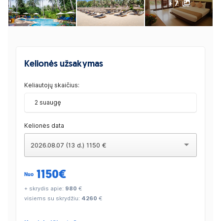
+ 7
Kelionės užsakymas
Keliautojų skaičius:
2 suaugę
Kelionės data
2026.08.07 (13 d.) 1150 €
1150
€
Nuo
+ skrydis apie:
980
€
visiems su skrydžiu:
4260
€