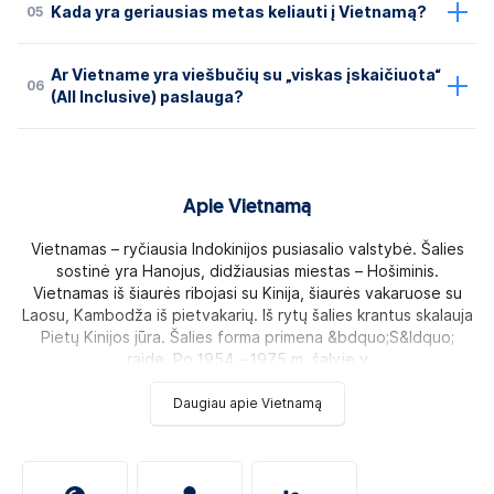
05
Kada yra geriausias metas keliauti į Vietnamą?
Ar Vietname yra viešbučių su „viskas įskaičiuota“
06
(All Inclusive) paslauga?
Apie Vietnamą
Vietnamas – ryčiausia Indokinijos pusiasalio valstybė. Šalies
sostinė yra Hanojus, didžiausias miestas – Hošiminis.
Vietnamas iš šiaurės ribojasi su Kinija, šiaurės vakaruose su
Laosu, Kambodža iš pietvakarių. Iš rytų šalies krantus skalauja
Pietų Kinijos jūra. Šalies forma primena &bdquo;S&ldquo;
raidę. Po 1954 – 1975 m. šalyje v
Daugiau apie Vietnamą