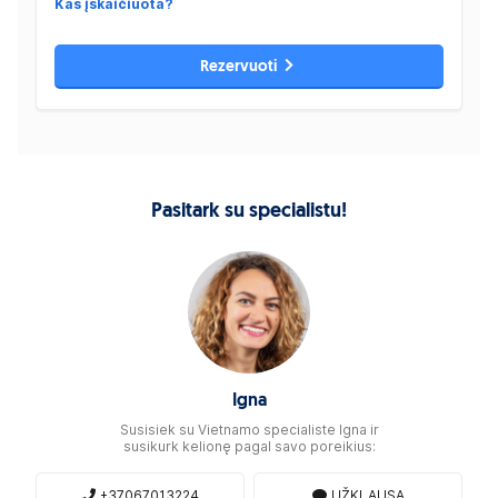
Kas įskaičiuota?
Rezervuoti
Pasitark su specialistu!
Igna
Susisiek su Vietnamo specialiste Igna ir
susikurk kelionę pagal savo poreikius:
+37067013224
UŽKLAUSA