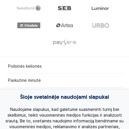
Poilsinės kelionės
Paskutinė minutė
Egzotinės kelionės
Šioje svetainėje naudojami slapukai
Kruizai
Naudojame slapukus, kad galėtume suasmeninti turinį bei
skelbimus, teikti visuomeninės medijos funkcijas ir analizuoti
srautą. Be to, svetainės naudojimo informaciją bendriname su
Kelionės po Lietuvą
visuomeninės medijos, reklamavimo ir analizės partneriais,