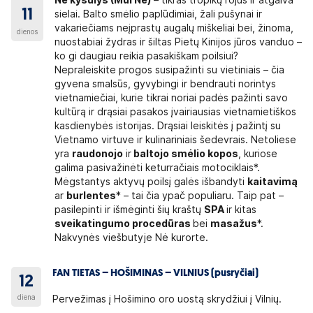
Nė kyšulys (Mui Ne)
– tikras tropikų rojus ir atgaiva
11
sielai. Balto smėlio paplūdimiai, žali pušynai ir
vakariečiams neįprastų augalų miškeliai bei, žinoma,
dienos
nuostabiai žydras ir šiltas Pietų Kinijos jūros vanduo –
ko gi daugiau reikia pasakiškam poilsiui?
Nepraleiskite progos susipažinti su vietiniais – čia
gyvena smalsūs, gyvybingi ir bendrauti norintys
vietnamiečiai, kurie tikrai noriai padės pažinti savo
kultūrą ir drąsiai pasakos įvairiausias vietnamietiškos
kasdienybės istorijas. Drąsiai leiskitės į pažintį su
Vietnamo virtuve ir kulinariniais šedevrais. Netoliese
yra
raudonojo
ir
baltojo smėlio kopos
, kuriose
galima pasivažinėti keturračiais motociklais*.
Mėgstantys aktyvų poilsį galės išbandyti
kaitavimą
ar
burlentes
* – tai čia ypač populiaru. Taip pat –
pasilepinti ir išmėginti šių kraštų
SPA
ir kitas
sveikatingumo procedūras
bei
masažus
*.
Nakvynės viešbutyje Nė kurorte.
FAN TIETAS – HOŠIMINAS – VILNIUS (pusryčiai)
12
diena
Pervežimas į Hošimino oro uostą skrydžiui į Vilnių.