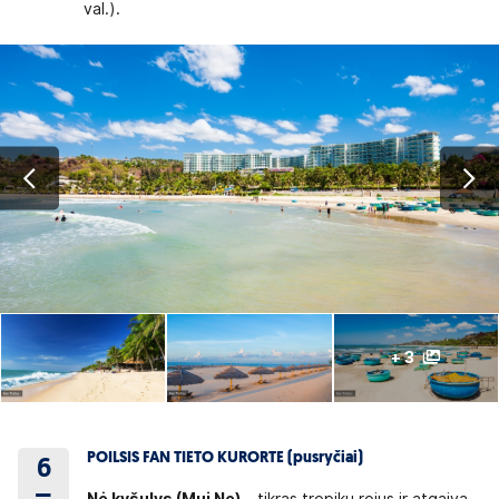
val.).
+ 3
POILSIS FAN TIETO KURORTE (pusryčiai)
6
–