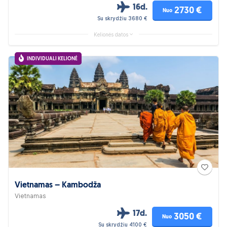
16d.
2730 €
Nuo
Su skrydžiu 3680 €
Kelionės datos
INDIVIDUALI KELIONĖ
Vietnamas – Kambodža
Vietnamas
17d.
3050 €
Nuo
Su skrydžiu 4100 €