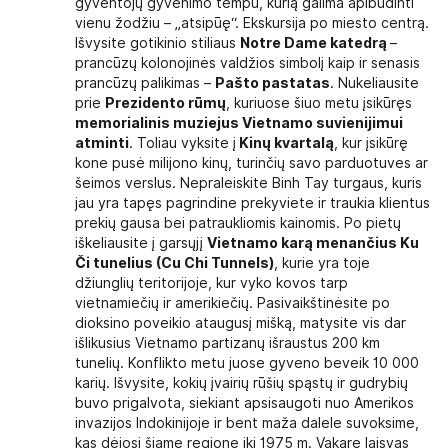
gyventojų gyvenimo tempu, kurią galima apibūdinti
vienu žodžiu – „atsipūę“. Ekskursija po miesto centrą.
Išvysite gotikinio stiliaus
Notre Dame katedrą
–
prancūzų kolonojinės valdžios simbolį kaip ir senasis
prancūzų palikimas –
Pašto pastatas
. Nukeliausite
prie
Prezidento rūmų
, kuriuose šiuo metu įsikūręs
memorialinis muziejus Vietnamo suvienijimui
atminti
. Toliau vyksite į
Kinų kvartalą
, kur įsikūrę
kone pusė milijono kinų, turinčių savo parduotuves ar
šeimos verslus. Nepraleiskite Binh Tay turgaus, kuris
jau yra tapęs pagrindine prekyviete ir traukia klientus
prekių gausa bei patraukliomis kainomis. Po pietų
iškeliausite į garsųjį
Vietnamo karą menančius Ku
Či tunelius (Cu Chi Tunnels)
, kurie yra toje
džiunglių teritorijoje, kur vyko kovos tarp
vietnamiečių ir amerikiečių. Pasivaikštinėsite po
dioksino poveikio ataugusį mišką, matysite vis dar
išlikusius Vietnamo partizanų išraustus 200 km
tunelių. Konflikto metu juose gyveno beveik 10 000
karių. Išvysite, kokių įvairių rūšių spąstų ir gudrybių
buvo prigalvota, siekiant apsisaugoti nuo Amerikos
invazijos Indokinijoje ir bent maža dalele suvoksime,
kas dėjosi šiame regione iki 1975 m. Vakare laisvas