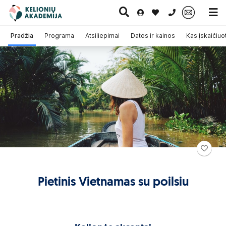
0 700 11007
Pradžia
Programa
Atsiliepimai
Datos ir kainos
Kas įskaičiuo
Paskutinė
Pažintinės
Egzotinės
Kruizai
minutė
kelionės
kelionės
Pietinis Vietnamas su poilsiu