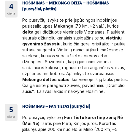
HOŠIMINAS – MEKONGO DELTA – HOŠIMINAS
4
(pusryčiai, pietūs)
diena
Po pusryčių išvyksite prie įspūdingos Indokinijos
pusiasalio upės
Mekongo
(70 km, ~2 val.), kurios
delta
gali didžiuotis vienintelis Vietnamas. Plaukiant
siaurais džiunglių kanalais susipažinsite su
vietinių
gyvenimo žavesiu
, kurie čia gerai prisitaikę ir puikiai
sutaria su gamta. Vietinių nameliai įkurti mažesnėse
salelėse, kuriuos supa užlietos pievos arba
džiunglės. Sužinosite, kaip gaminami vietiniai
saldainiai iš kokoso, ragausite ten augančius vaisius,
užpiltinės ant kobros. Aplankysite svarbiausias
Mekongo deltos salas
, kur vienoje iš jų lauks pietūs.
Čia galėsite paragauti žuvies, pavadinimu „Dramblio
ausis". Laisvas laikas ir nakvynė Hošimine.
HOŠIMINAS – FAN TIETAS (pusryčiai)
5
diena
Po pusryčių vyksite į
Fan Tieto kurortinę zoną Nė
(Mui Ne)
ilsėtis prie Pietų Kinijos jūros. Kurortas
įsikūręs apie 200 km nuo Ho Ši Mino (200 km, ~5