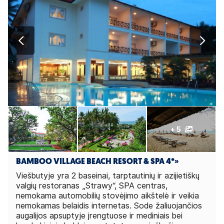
+ 5
BAMBOO VILLAGE BEACH RESORT & SPA 4*
»
Viešbutyje yra 2 baseinai, tarptautinių ir azijietiškų
valgių restoranas „Strawy“, SPA centras,
nemokama automobilių stovėjimo aikštelė ir veikia
nemokamas belaidis internetas. Sode žaliuojančios
augalijos apsuptyje įrengtuose ir mediniais bei