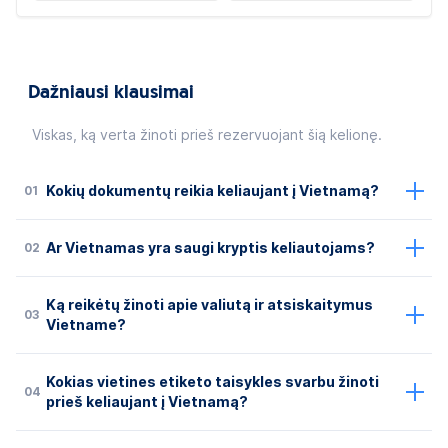
Dažniausi klausimai
Viskas, ką verta žinoti prieš rezervuojant šią kelionę.
01
Kokių dokumentų reikia keliaujant į Vietnamą?
02
Ar Vietnamas yra saugi kryptis keliautojams?
Ką reikėtų žinoti apie valiutą ir atsiskaitymus
03
Vietname?
Kokias vietines etiketo taisykles svarbu žinoti
04
prieš keliaujant į Vietnamą?