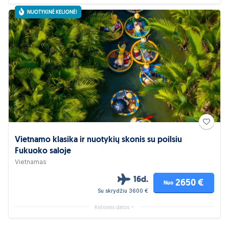
NUOTYKINĖ KELIONĖ!
Vietnamo klasika ir nuotykių skonis su poilsiu
Fukuoko saloje
Vietnamas
16d.
2650 €
Nuo
Su skrydžiu 3600 €
Kelionės datos