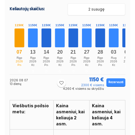
Keliautojų skaičius:
2 suaugę
1150 €
2026 08 07
Rezervuoti
13 dienų
2300 € visiems
4260 € visiems su skrydžiu
Viešbutis poilsio
Kaina
Kaina
metu:
asmeniui, kai
asmeniui, kai
keliauja 2
keliauja 4
asm.
asm.