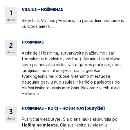
VILNIUS – HOŠIMINAS
1
diena
Skrydis iš Vilniaus į Hošiminą su persėdimu viename iš
Europos miestų.
HOŠIMINAS
2
diena
Atskridę į Hošiminą, sutvarkysite įvažiavimo į šalį
formalumus ir vyksite į viešbutį. Šis miestas stebina
savo prancūzišku išdėstymu: gatvės plačios ir, nors
judėjimas labai intensyvus, čia jis gerokai
tvarkingesnis nei kituose Vietnamo miestuose,
dauguma gatvių nuo saulės ir karščio paslėptos po
plačiai išsikerojusiais medžiais. Nakvynė viešbutyje
Hošimine.
HOŠIMINAS – KU ČI – HOŠIMINAS (pusryčiai)
3
diena
Pusryčiai viešbutyje. Šia dieną lauks ekskursija po
Hošimino miestą
. Čia susiliesite su vietinių