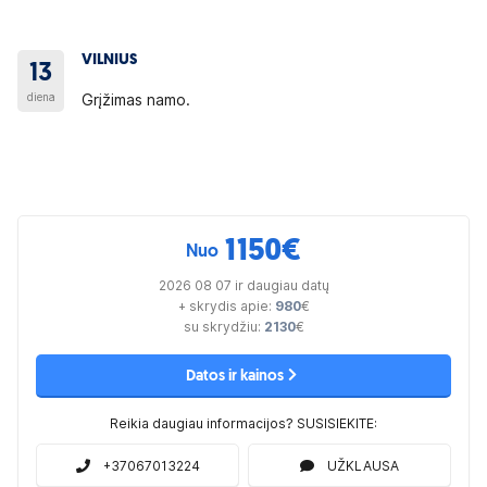
VILNIUS
13
diena
Grįžimas namo.
1150
€
Nuo
2026 08 07 ir daugiau datų
+ skrydis apie:
980
€
su skrydžiu:
2130
€
Datos ir kainos
Reikia daugiau informacijos? SUSISIEKITE:
+37067013224
UŽKLAUSA