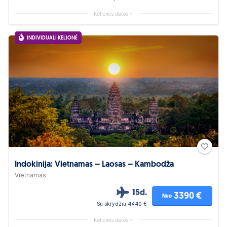
Kelionės datos
INDIVIDUALI KELIONĖ
Indokinija: Vietnamas – Laosas – Kambodža
Vietnamas
15d.
3390 €
Nuo
Su skrydžiu 4440 €
Kelionės datos