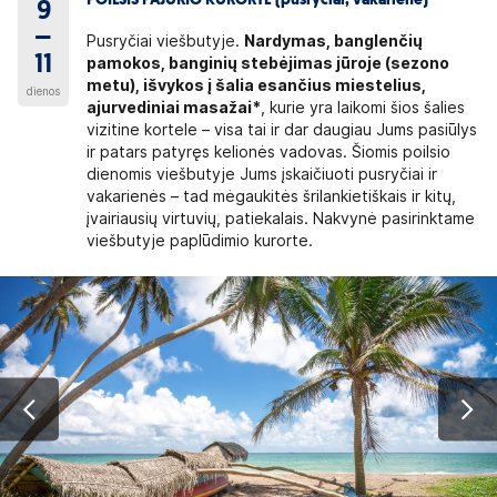
POILSIS PAJŪRIO KURORTE (pusryčiai, vakarienė)
9
–
Pusryčiai viešbutyje.
Nardymas, banglenčių
11
pamokos, banginių stebėjimas jūroje (sezono
metu), išvykos į šalia esančius miestelius,
dienos
ajurvediniai masažai*
, kurie yra laikomi šios šalies
vizitine kortele – visa tai ir dar daugiau Jums pasiūlys
ir patars patyręs kelionės vadovas. Šiomis poilsio
dienomis viešbutyje Jums įskaičiuoti pusryčiai ir
vakarienės – tad mėgaukitės šrilankietiškais ir kitų,
įvairiausių virtuvių, patiekalais. Nakvynė pasirinktame
viešbutyje paplūdimio kurorte.