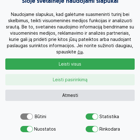
Šioje svetainėje naudojami slapukai
Naudojame slapukus, kad galėtume suasmeninti turinį bei
skelbimus, teikti visuomeninės medijos funkcijas ir analizuoti
srautą. Be to, svetainės naudojimo informaciją bendriname su
visuomeninės medijos, reklamavimo ir analizės partneriais,
kurie gali ją pridėti prie kitos jūsų pateiktos arba naudojant
paslaugas surinktos informacijos. Jei norite sužinoti daugiau,
spauskite
.
čia
Leisti visus
Leisti pasirinkimą
Šri Lankos akcentai ir poilsis prie jūros
Šri Lanka
Atmesti
10d.
1160 €
Nuo
Su skrydžiu 2060 €
Būtini
Statistika
Kelionės datos
Šiuo pasiūlymu šiandien jau
Atsiųsk užklausą
domėjosi 165
Nuostatos
Rinkodara
Savo svajonių atostogoms