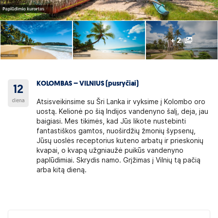
+ 2
KOLOMBAS – VILNIUS (pusryčiai)
12
diena
Atsisveikinsime su Šri Lanka ir vyksime į Kolombo oro
uostą. Kelionė po šią Indijos vandenyno šalį, deja, jau
baigiasi. Mes tikimės, kad Jūs likote nustebinti
fantastiškos gamtos, nuoširdžių žmonių šypsenų,
Jūsų uoslės receptorius kuteno arbatų ir prieskonių
kvapai, o kvapą užgniaužė puikūs vandenyno
paplūdimiai. Skrydis namo. Grįžimas į Vilnių tą pačią
arba kitą dieną.