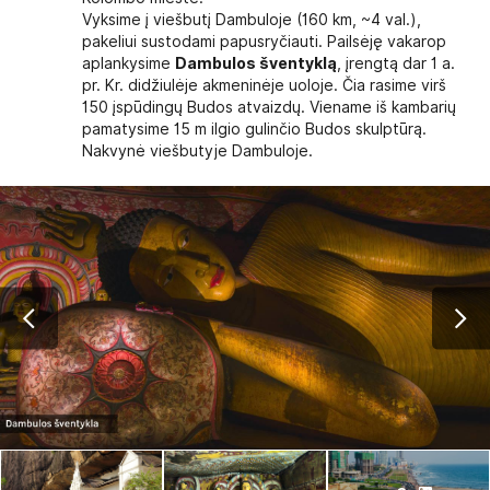
Vyksime į viešbutį Dambuloje (160 km, ~4 val.),
pakeliui sustodami papusryčiauti. Pailsėję vakarop
aplankysime
Dambulos šventyklą
, įrengtą dar 1 a.
pr. Kr. didžiulėje akmeninėje uoloje. Čia rasime virš
150 įspūdingų Budos atvaizdų. Viename iš kambarių
pamatysime 15 m ilgio gulinčio Budos skulptūrą.
Nakvynė viešbutyje Dambuloje.