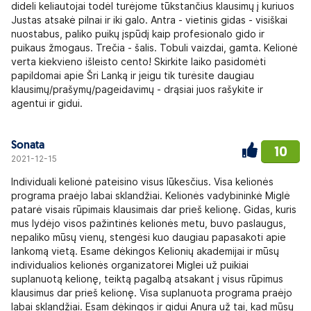
dideli keliautojai todėl turėjome tūkstančius klausimų į kuriuos
Justas atsakė pilnai ir iki galo. Antra - vietinis gidas - visiškai
nuostabus, paliko puikų įspūdį kaip profesionalo gido ir
puikaus žmogaus. Trečia - šalis. Tobuli vaizdai, gamta. Kelionė
verta kiekvieno išleisto cento! Skirkite laiko pasidomėti
papildomai apie Šri Lanką ir jeigu tik turėsite daugiau
klausimų/prašymų/pageidavimų - drąsiai juos rašykite ir
agentui ir gidui.
Sonata
10
2021-12-15
Individuali kelionė pateisino visus lūkesčius. Visa kelionės
programa praėjo labai sklandžiai. Kelionės vadybininkė Miglė
patarė visais rūpimais klausimais dar prieš kelionę. Gidas, kuris
mus lydėjo visos pažintinės kelionės metu, buvo paslaugus,
nepaliko mūsų vienų, stengėsi kuo daugiau papasakoti apie
lankomą vietą. Esame dėkingos Kelionių akademijai ir mūsų
individualios kelionės organizatorei Miglei už puikiai
suplanuotą kelionę, teiktą pagalbą atsakant į visus rūpimus
klausimus dar prieš kelionę. Visa suplanuota programa praėjo
labai sklandžiai. Esam dėkingos ir gidui Anura už tai, kad mūsų