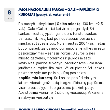
JALOS NACIONALINIS PARKAS – GALĖ – PAPLŪDIMIO
8
KURORTAS (pusryčiai, vakarienė)
diena
Po pusryčių išvyksime į
Galės miestą
(130 km, ~2,5
val.). Galė (Galle) – tai ketvirtas pagal dydį Šri
Lankos miestas, ypatingai didelis turistų traukos
centras. Tikimės, kad po nuostabaus poilsio šis
miestas sužavės ir Jus. Nors miestas 2004–ais metais
buvo nusiaubtas galingo cunamio, jame išlikęs miesto
pasididžiavimas – senasis fortas. Siauros Galės
miesto gatvelės, modernios ir jaukios miesto
kavinukės, įvairios suvenyrų parduotuvės – čia labai
jaučiama europietiška įtaka. Vėliau pietine Šri Lankos
pakrante vyksime poilsio į Jūsų pasirinktą
paplūdimio kurortą
. Šri Lankos paplūdimiai yra
laikomi vienais gražiausių ir egzotiškiausių paplūdimių
visame pasaulyje – tuo galėsime įsitikinti patys.
Apsistosime viename iš siūlomų viešbučių. Vakarienė
ir nakvynė viešbutyje.