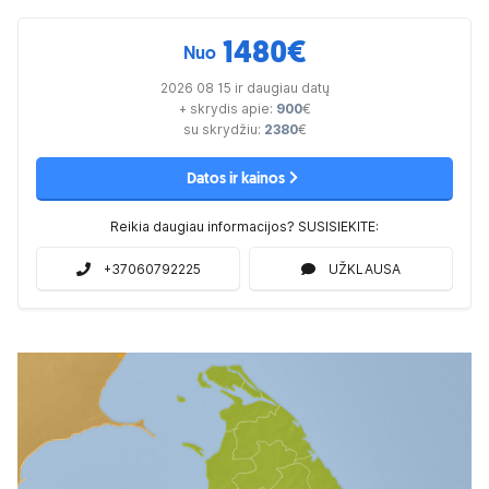
1480
€
Nuo
2026 08 15 ir daugiau datų
+ skrydis apie:
900
€
su skrydžiu:
2380
€
Datos ir kainos
Reikia daugiau informacijos? SUSISIEKITE:
+37060792225
UŽKLAUSA