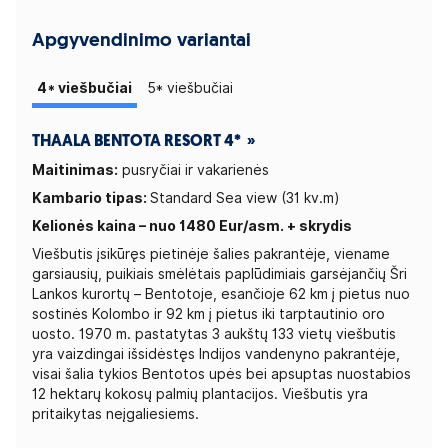
Apgyvendinimo variantai
4* viešbučiai
5* viešbučiai
THAALA BENTOTA RESORT 4* »
Maitinimas:
pusryčiai ir vakarienės
Kambario tipas:
Standard Sea view (31 kv.m)
Kelionės kaina – nuo 1480 Eur/asm. + skrydis
Viešbutis įsikūręs pietinėje šalies pakrantėje, viename
garsiausių, puikiais smėlėtais paplūdimiais garsėjančių Šri
Lankos kurortų – Bentotoje, esančioje 62 km į pietus nuo
sostinės Kolombo ir 92 km į pietus iki tarptautinio oro
uosto. 1970 m. pastatytas 3 aukštų 133 vietų viešbutis
yra vaizdingai išsidėstęs Indijos vandenyno pakrantėje,
visai šalia tykios Bentotos upės bei apsuptas nuostabios
12 hektarų kokosų palmių plantacijos. Viešbutis yra
pritaikytas neįgaliesiems.