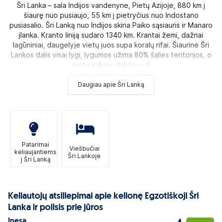
Šri Lanka – sala Indijos vandenyne, Pietų Azijoje, 880 km į
šiaurę nuo pusiaujo, 55 km į pietryčius nuo Indostano
pusiasalio. Šri Lanką nuo Indijos skiria Paiko sąsiauris ir Manaro
įlanka. Kranto liniją sudaro 1340 km. Krantai žemi, dažnai
lagūniniai, daugelyje vietų juos supa koralų rifai. Šiaurinė Šri
Lankos dalis visai lygi, lygumos užima 80% šalies teritorijos, o
pietų vidurio dalyje — k
Daugiau apie Šri Lanką
Patarimai
Viešbučiai
keliaujantiems
Šri Lankoje
į Šri Lanką
Keliautojų atsiliepimai apie kelionę Egzotiškoji Šri
Lanka ir poilsis prie jūros
Inesa