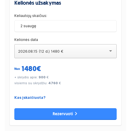
Kelionės užsakymas
Keliautojų skaičius:
2 suaugę
Kelionės data
2026.08.15 (12 d.) 1480 €
1480
€
Nuo
+ skrydis apie:
900
€
visiems su skrydžiu:
4760
€
Kas įskaičiuota?
Rezervuoti