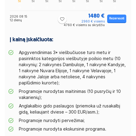
1480 €
2026 08 15
Rezervuoti
12 dienų
2960 € visiems
4760 € visiems su skrydžiu
Į kainą įskaičiuota:
Apgyvendinimas 3* viešbučiuose turo metu ir
pasirinktos kategorijos viešbutyje poilsio metu (10
nakvynių: 2 nakvynės Dambuloje, 1 nakvynė Kandyje,
1 nakvynė Nuvara Elijoje, 1 nakvynė Velavajoje, 1
nakvynė Jaloje arba netoliese, 4 nakvynės
paplūdimio kurorte);
Programoje nurodytas maitinimas (10 pusryčių ir 10
vakarienių);
Anglakalbio gido paslaugos (priemoka už rusakalbį
gidą, keliaujant dviese – 300 EUR/asm.);
Programoje nurodyti pervežimai;
Programoje nurodyta ekskursinė programa.