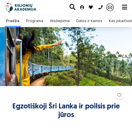
0 700 11007
Pradžia
Programa
Atsiliepimai
Datos ir kainos
Kas įskaičiuo
Paskutinė
Pažintinės
Egzotinės
Kruizai
minutė
kelionės
kelionės
Egzotiškoji Šri Lanka ir poilsis prie
jūros