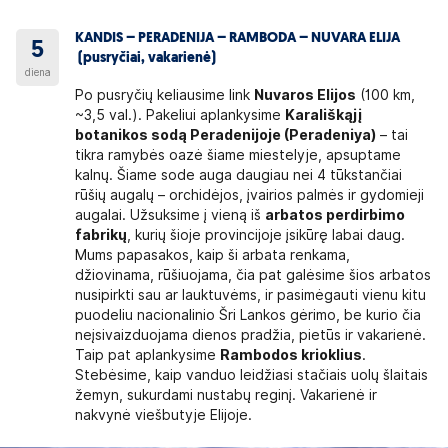
KANDIS – PERADENIJA – RAMBODA – NUVARA ELIJA
5
(pusryčiai, vakarienė)
diena
Po pusryčių keliausime link
Nuvaros Elijos
(100 km,
~3,5 val.). Pakeliui aplankysime
Karališkąjį
botanikos sodą Peradenijoje (Peradeniya)
– tai
tikra ramybės oazė šiame miestelyje, apsuptame
kalnų. Šiame sode auga daugiau nei 4 tūkstančiai
rūšių augalų – orchidėjos, įvairios palmės ir gydomieji
augalai. Užsuksime į vieną iš
arbatos perdirbimo
fabrikų
, kurių šioje provincijoje įsikūrę labai daug.
Mums papasakos, kaip ši arbata renkama,
džiovinama, rūšiuojama, čia pat galėsime šios arbatos
nusipirkti sau ar lauktuvėms, ir pasimėgauti vienu kitu
puodeliu nacionalinio Šri Lankos gėrimo, be kurio čia
neįsivaizduojama dienos pradžia, pietūs ir vakarienė.
Taip pat aplankysime
Rambodos krioklius
.
Stebėsime, kaip vanduo leidžiasi stačiais uolų šlaitais
žemyn, sukurdami nustabų reginį. Vakarienė ir
nakvynė viešbutyje Elijoje.