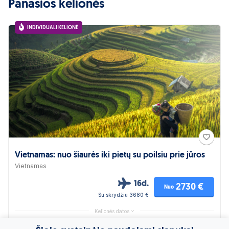
Panašios kelionės
INDIVIDUALI KELIONĖ
Vietnamas: nuo šiaurės iki pietų su poilsiu prie jūros
Vietnamas
16d.
2730 €
Nuo
Su skrydžiu 3680 €
Kelionės datos