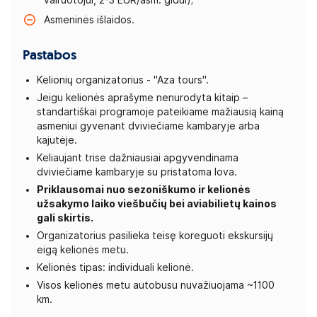
vairuotojui, 2-3 EUR/asm. gidui);
Asmeninės išlaidos.
Pastabos
Kelionių organizatorius - "Aza tours".
Jeigu kelionės aprašyme nenurodyta kitaip –
standartiškai programoje pateikiame mažiausią kainą
asmeniui gyvenant dviviečiame kambaryje arba
kajutėje.
Keliaujant trise dažniausiai apgyvendinama
dviviečiame kambaryje su pristatoma lova.
Priklausomai nuo sezoniškumo ir kelionės
užsakymo laiko viešbučių bei aviabilietų kainos
gali skirtis.
Organizatorius pasilieka teisę koreguoti ekskursijų
eigą kelionės metu.
Kelionės tipas: individuali kelionė.
Visos kelionės metu autobusu nuvažiuojama ~1100
km.