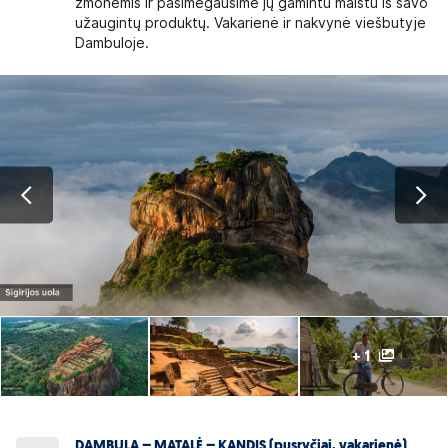
žmonėmis ir pasimėgausime jų gamintu maistu iš savo
užaugintų produktų. Vakarienė ir nakvynė viešbutyje
Dambuloje.
+ 1
DAMBULA – MATALĖ – KANDIS (pusryčiai, vakarienė)