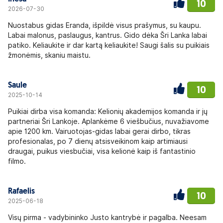
10
2026-07-30
Nuostabus gidas Eranda, išpildė visus prašymus, su kaupu.
Labai malonus, paslaugus, kantrus. Gido dėka Šri Lanka labai
patiko. Keliaukite ir dar kartą keliaukite! Saugi šalis su puikiais
žmonėmis, skaniu maistu.
Saule
10
2025-10-14
Puikiai dirba visa komanda: Kelionių akademijos komanda ir jų
partneriai Šri Lankoje. Aplankėme 6 viešbučius, nuvažiavome
apie 1200 km. Vairuotojas-gidas labai gerai dirbo, tikras
profesionalas, po 7 dienų atsisveikinom kaip artimiausi
draugai, puikus viesbučiai, visa kelionė kaip iš fantastinio
filmo.
Rafaelis
10
2025-06-18
Visų pirma - vadybininko Justo kantrybė ir pagalba. Neesam