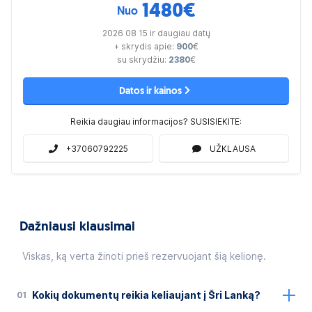
1480
€
Nuo
2026 08 15 ir daugiau datų
+ skrydis apie:
900
€
su skrydžiu:
2380
€
Datos ir kainos
Reikia daugiau informacijos? SUSISIEKITE:
+37060792225
UŽKLAUSA
Dažniausi klausimai
Viskas, ką verta žinoti prieš rezervuojant šią kelionę.
01
Kokių dokumentų reikia keliaujant į Šri Lanką?