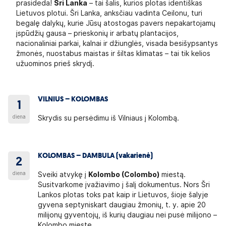
prasideda!
Šri Lanka
– tai šalis, kurios plotas identiškas
Lietuvos plotui. Šri Lanka, anksčiau vadinta Ceilonu, turi
begalę dalykų, kurie Jūsų atostogas pavers nepakartojamų
įspūdžių gausa – prieskonių ir arbatų plantacijos,
nacionaliniai parkai, kalnai ir džiunglės, visada besišypsantys
žmonės, nuostabus maistas ir šiltas klimatas – tai tik kelios
užuominos prieš skrydį.
VILNIUS – KOLOMBAS
1
diena
Skrydis su persėdimu iš Vilniaus į Kolombą.
KOLOMBAS – DAMBULA (vakarienė)
2
diena
Sveiki atvykę į
Kolombo (Colombo)
miestą.
Susitvarkome įvažiavimo į šalį dokumentus. Nors Šri
Lankos plotas toks pat kaip ir Lietuvos, šioje šalyje
gyvena septyniskart daugiau žmonių, t. y. apie 20
milijonų gyventojų, iš kurių daugiau nei pusė milijono –
Kolombo mieste.