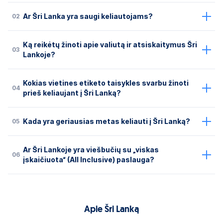
02
Ar Šri Lanka yra saugi keliautojams?
Ką reikėtų žinoti apie valiutą ir atsiskaitymus Šri
03
Lankoje?
Kokias vietines etiketo taisykles svarbu žinoti
04
prieš keliaujant į Šri Lanką?
05
Kada yra geriausias metas keliauti į Šri Lanką?
Ar Šri Lankoje yra viešbučių su „viskas
06
įskaičiuota“ (All Inclusive) paslauga?
Apie Šri Lanką