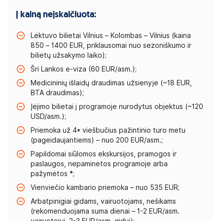
Į kainą neįskaičiuota:
Lėktuvo bilietai Vilnius – Kolombas – Vilnius (kaina
850 – 1400 EUR, priklausomai nuo sezoniškumo ir
bilietų užsakymo laiko);
Šri Lankos e-viza (60 EUR/asm.);
Medicininių išlaidų draudimas užsienyje (~18 EUR,
BTA draudimas);
Įėjimo bilietai į programoje nurodytus objektus (~120
USD/asm.);
Priemoka už 4* viešbučius pažintinio turo metu
(pageidaujantiems) – nuo 200 EUR/asm.;
Papildomai siūlomos ekskursijos, pramogos ir
paslaugos, nepaminėtos programoje arba
pažymėtos *;
Vienviečio kambario priemoka – nuo 535 EUR;
Arbatpinigiai gidams, vairuotojams, nešikams
(rekomenduojama suma dienai – 1-2 EUR/asm.