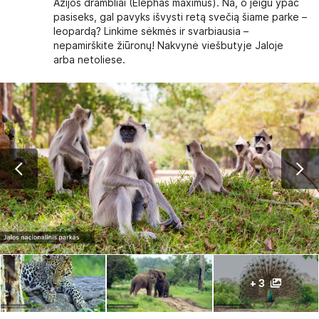
Azijos drambliai (Elephas maximus). Na, o jeigu ypač
pasiseks, gal pavyks išvysti retą svečią šiame parke –
leopardą? Linkime sėkmės ir svarbiausia –
nepamirškite žiūronų! Nakvynė viešbutyje Jaloje
arba netoliese.
+ 3