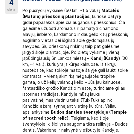
4
diena
Po pusryčių vyksime (50 km, ~1,5 val.) į
Matalės
(Matale) prieskonių plantacijas
, kuriose patyrę
gidai papasakos apie čia augančius prieskonius. Čia
galėsime užuosti aromatus ir pamatyti cinamono,
alavijų, imbiero, kardamono ir daugelio kitų prieskonių
auginimo vietas bei išgirsti apie gydomąsias jų
savybes. Šių prieskonių rinkinių taip pat galėsime
įsigyti šioje plantacijoje. Po pietų vyksime į vieną
įspūdingiausių Šri Lankos miestų –
Kandį (Kandy)
(30
km, ~1 val.), kuris yra įsikūręs kalnuose. Iš tikrųjų
nustebsite, kad tokioje mažoje šalyje gali laukti tokie
kontrastai – vieną akimirką mėgaujatės tropine
gamta, o už kelių valandų kelio – Jūs jau kalnuose,
fantastiško grožio Kandžio mieste, turinčiame gilias
istorines tradicijas. Kandyje mūsų lauks
pasivažinėjimas vietiniu taksi (Tuk-Tuk) aplink
Kandžio ežerą, tyrinėjant vietinę kultūrą. Vėliau
apsilankysime
Budos danties šventykloje (Temple
of sacred tooth relic)
. Teigiama, kad šioje
šventykloje iki šiol yra saugoma tikra relikvija – Budos
dantis. Vakarienė ir nakvynė viešbutyje Kandyje.