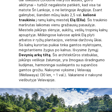
aikštynai – turbūt negalėsite patikėti, kad visa tai
matote Šri Lankoje, o ne lietingoje Anglijoje. Esant
galimybei, šiandien mūsų lauks 2,5 val.
kelionė
traukiniu
į ramų kalnų miestelį
Elą (Ella)
. Šis traukinio
maršrutas laikomas vienu gražiausių pasaulyje.
Miestelis įsikūręs slėnyje, aukštų, vešlių tropinių kalnų
apsuptyje. Miškingose kalvose aplink Elą plyti
arbatos ir ryžių plantacijos, vietiniai daržovių ūkiai.
Šis kalnų kurortas puikiai tinka gamtos mylėtojams,
mėgstantiems žygius po kalnus. Išvysime žymųjį
Devynių arkų tiltą
. Šis architektūros stebuklas,
įsikūręs vešlioje žalumoje, yra žmogaus išradingumo
liudijimas, harmoningai susiliejantis su supančios
gamtos grožiu. Nakvynei vyksime į Velavają
(Wellawaya) (30 km, ~ 1 val.). Vakarienė ir nakvynė
viešbutyje Velavajoje.