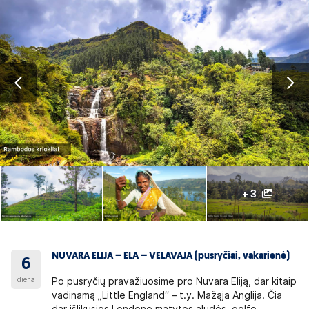
+ 3
NUVARA ELIJA – ELA – VELAVAJA (pusryčiai, vakarienė)
6
diena
Po pusryčių pravažiuosime pro Nuvara Eliją, dar kitaip
vadinamą „Little England“ – t.y. Mažąja Anglija. Čia
dar išlikusios Londone matytos aludės, golfo