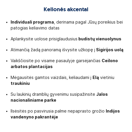
Kelionės akcentai
Individuali programa
, derinama pagal Jūsų poreikius bei
patogias keliavimo datas
Aplankysite uolose prisiglaudusius
budistų vienuolynus
Atimančią žadą panoramą išvysite užkopę į
Sigirijos uolą
Vaikščiosite po visame pasaulyje garsėjančias
Ceilono
arbatos plantacijas
Mėgausitės gamtos vaizdais, keliaudami į
Elą
vietiniu
traukiniu
Su laukinių dramblių gyvenimu susipažinsite
Jalos
nacionaliniame parke
Ilsėsitės po pasvirusia palme nepaprasto grožio
Indijos
vandenyno pakrantėje