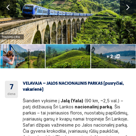
+ 2
VELAVAJA – JALOS NACIONALINIS PARKAS (pusryčiai,
7
vakarienė)
diena
Šiandien vyksime į
Jalą (Yala)
(90 km, ~2,5 val.) –
patį didžiausią Šri Lankos
nacionalinį parką
. Šis
parkas – tai įvairiausios floros, nuostabių paplūdimių,
įvairiausių garsų ir kvapų namai tropinėje Šri Lankoje.
Safari džipais važinėsime po Jalos nacionalinį parką.
Čia gyvena krokodilai, įvairiausių rūšių paukščiai,