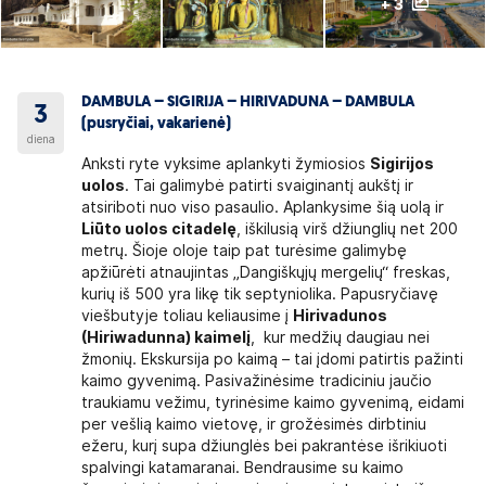
+ 3
DAMBULA – SIGIRIJA – HIRIVADUNA – DAMBULA
3
(pusryčiai, vakarienė)
diena
Anksti ryte vyksime aplankyti žymiosios
Sigirijos
uolos
. Tai galimybė patirti svaiginantį aukštį ir
atsiriboti nuo viso pasaulio. Aplankysime šią uolą ir
Liūto uolos citadelę
, iškilusią virš džiunglių net 200
metrų. Šioje oloje taip pat turėsime galimybę
apžiūrėti atnaujintas „Dangiškųjų mergelių“ freskas,
kurių iš 500 yra likę tik septyniolika. Papusryčiavę
viešbutyje toliau keliausime į
Hirivadunos
(Hiriwadunna) kaimelį
, kur medžių daugiau nei
žmonių. Ekskursija po kaimą – tai įdomi patirtis pažinti
kaimo gyvenimą. Pasivažinėsime tradiciniu jaučio
traukiamu vežimu, tyrinėsime kaimo gyvenimą, eidami
per vešlią kaimo vietovę, ir grožėsimės dirbtiniu
ežeru, kurį supa džiunglės bei pakrantėse išrikiuoti
spalvingi katamaranai. Bendrausime su kaimo