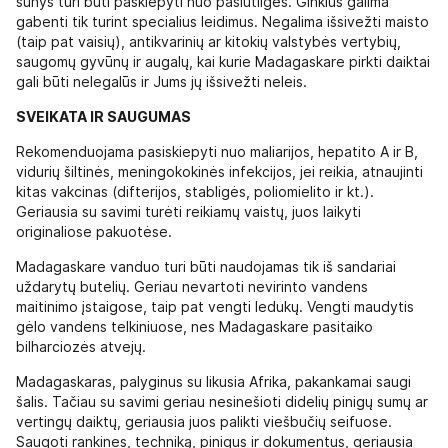
šunys turi būti paskiepyti nuo pasiutligės. Ginklus galima
gabenti tik turint specialius leidimus. Negalima išsivežti maisto
(taip pat vaisių), antikvarinių ar kitokių valstybės vertybių,
saugomų gyvūnų ir augalų, kai kurie Madagaskare pirkti daiktai
gali būti nelegalūs ir Jums jų išsivežti neleis.
SVEIKATA IR SAUGUMAS
Rekomenduojama pasiskiepyti nuo maliarijos, hepatito A ir B,
vidurių šiltinės, meningokokinės infekcijos, jei reikia, atnaujinti
kitas vakcinas (difterijos, stabligės, poliomielito ir kt.).
Geriausia su savimi turėti reikiamų vaistų, juos laikyti
originaliose pakuotėse.
Madagaskare vanduo turi būti naudojamas tik iš sandariai
uždarytų butelių. Geriau nevartoti nevirinto vandens
maitinimo įstaigose, taip pat vengti ledukų. Vengti maudytis
gėlo vandens telkiniuose, nes Madagaskare pasitaiko
bilharciozės atvejų.
Madagaskaras, palyginus su likusia Afrika, pakankamai saugi
šalis. Tačiau su savimi geriau nesinešioti didelių pinigų sumų ar
vertingų daiktų, geriausia juos palikti viešbučių seifuose.
Saugoti rankines, techniką, pinigus ir dokumentus, geriausia