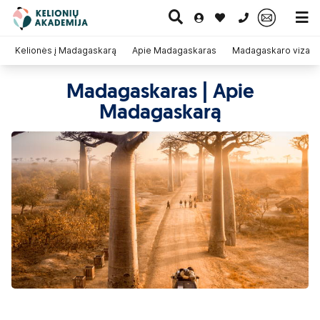
0 700 11007
Kelionės į Madagaskarą
Apie Madagaskaras
Madagaskaro viza
Madagaskaras | Apie
Paskutinė
Pažintinės
Egzotinės
Madagaskarą
Kruizai
minutė
kelionės
kelionės