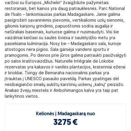
varžosi su Europos „Michelin“ žvaigždute pažymėtais
restoranais, bet kainos yra daug patrauklesnės. Parc National
de l'Isalo – lankomiausias parkas Madagaskare. Jame galima
pasigrožėti savaninėmis pievomis, vertikaliomis uolų sienomis,
giliomis kanjonų grindimis, papuoštomis sodria augalija ir
natūraliais baseinais, kuriuose galima ir nusimaudyti. Visi šie
vaizdiniai keičiasi su saulės šviesa ir saulėlydžio metu yra
pasiekiama kulminacija. Nosy be – Madagaskaro sala, kurioje
atostogos nėra pigios. Sala garsėja vandens sportu ir
pramogomis. Po dienos prie jūros galima patraukti pasižvalgyti
po salos kraštovaizdžius. Naturelle Intégrale de Lokobe
rezervatas yra kakavos ir vanilės plantacijos, krateriniai ežerai
ir kriokliai. Tsingy de Bemaraha nacionalinis parkas yra
įtrauktas į UNESCO pasaulio paveldą. Parkas ypatingas dėl
nesibaigiančio smailų aukštų karstinių uolienų „kalnų“ peizažo.
Anakao žvejų miestelis ir Ambohimangos kalva yra taip pat
lankytinos vietos.
Kelionės į Madagaskarą nuo
3275 €