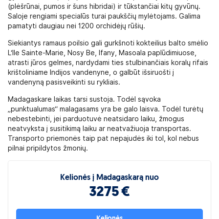
(plėšrūnai, pumos ir šuns hibridai) ir tūkstančiai kitų gyvūnų.
Saloje rengiami specialūs turai paukščių mylėtojams. Galima
pamatyti daugiau nei 1200 orchidėjų rūšių.
Siekiantys ramaus poilsio gali gurkšnoti kokteilius balto smėlio
L‘Ile Sainte-Marie, Nosy Be, Ifany, Masoala paplūdimiuose,
atrasti jūros gelmes, nardydami ties stulbinančiais koralų rifais
krištoliniame Indijos vandenyne, o galbūt išsiruošti į
vandenyną pasisveikinti su rykliais.
Madagaskare laikas tarsi sustoja. Todėl sąvoka
„punktualumas“ malagasams yra be galo laisva. Todėl turėtų
nebestebinti, jei parduotuvė neatsidaro laiku, žmogus
neatvyksta į susitikimą laiku ar neatvažiuoja transportas.
Transporto priemonės taip pat nepajudės iki tol, kol nebus
pilnai pripildytos žmonių.
Kelionės į Madagaskarą nuo
3275 €
Kelionės