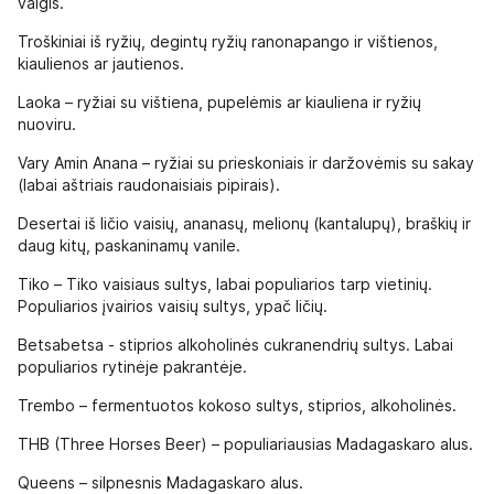
valgis.
Troškiniai iš ryžių, degintų ryžių ranonapango ir vištienos,
kiaulienos ar jautienos.
Laoka – ryžiai su vištiena, pupelėmis ar kiauliena ir ryžių
nuoviru.
Vary Amin Anana – ryžiai su prieskoniais ir daržovėmis su sakay
(labai aštriais raudonaisiais pipirais).
Desertai iš ličio vaisių, ananasų, melionų (kantalupų), braškių ir
daug kitų, paskaninamų vanile.
Tiko – Tiko vaisiaus sultys, labai populiarios tarp vietinių.
Populiarios įvairios vaisių sultys, ypač ličių.
Betsabetsa - stiprios alkoholinės cukranendrių sultys. Labai
populiarios rytinėje pakrantėje.
Trembo – fermentuotos kokoso sultys, stiprios, alkoholinės.
THB (Three Horses Beer) – populiariausias Madagaskaro alus.
Queens – silpnesnis Madagaskaro alus.