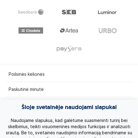
Poilsinės kelionės
Paskutinė minutė
Egzotinės kelionės
Šioje svetainėje naudojami slapukai
Kruizai
Naudojame slapukus, kad galėtume suasmeninti turinį bei
skelbimus, teikti visuomeninės medijos funkcijas ir analizuoti
srautą. Be to, svetainės naudojimo informaciją bendriname su
Kelionės po Lietuvą