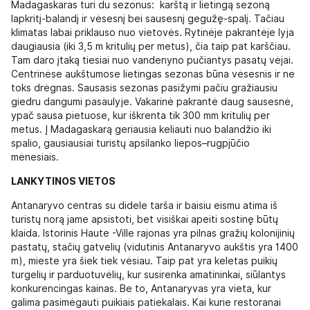
Madagaskaras turi du sezonus: karštą ir lietingą sezoną
lapkritį-balandį ir vėsesnį bei sausesnį gegužę-spalį. Tačiau
klimatas labai priklauso nuo vietovės. Rytinėje pakrantėje lyja
daugiausia (iki 3,5 m kritulių per metus), čia taip pat karščiau.
Tam daro įtaką tiesiai nuo vandenyno pučiantys pasatų vėjai.
Centrinėse aukštumose lietingas sezonas būna vėsesnis ir ne
toks drėgnas. Sausasis sezonas pasižymi pačiu gražiausiu
giedru dangumi pasaulyje. Vakarinė pakrantė daug sausesnė,
ypač sausa pietuose, kur iškrenta tik 300 mm kritulių per
metus. Į Madagaskarą geriausia keliauti nuo balandžio iki
spalio, gausiausiai turistų apsilanko liepos–rugpjūčio
mėnesiais.
LANKYTINOS VIETOS
Antanaryvo centras su didele tarša ir baisiu eismu atima iš
turistų norą jame apsistoti, bet visiškai apeiti sostinę būtų
klaida. Istorinis Haute -Ville rajonas yra pilnas gražių kolonijinių
pastatų, stačių gatvelių (vidutinis Antanaryvo aukštis yra 1400
m), mieste yra šiek tiek vėsiau. Taip pat yra keletas puikių
turgelių ir parduotuvėlių, kur susirenka amatininkai, siūlantys
konkurencingas kainas. Be to, Antanaryvas yra vieta, kur
galima pasimėgauti puikiais patiekalais. Kai kurie restoranai