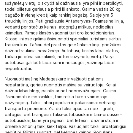
sužymėtų vietų, o skrydžiai dažniausiai yra pilni ir perpildyti,
todėl bilietus geriausia pirkti iš anksto. Galima vežtis 20 kg
bagažo ir vieną krepšį kaip rankinį bagažą. Saloje yra 5
traukinių linijos. Pati gražiausia Antanaryvas–Toamasina linija,
vedanti per stačius kalnus, atogrąžų miškus, nedidelius
kaimelius. Pirmos klasės vagonai turi oro kondicionierius.
Kitose linijose galima išsinuomoti specialiai turistams skirtus
traukinukus. Tačiau dėl prastos geležinkelio linijų priežiūros
dažnai traukiniai nevažinėja. Autobusų tinklas labai platus,
tačiau jie būna sausakimši, neturi sužymėtų vietų. Patys
autobusai gali būti labai seni ir nesaugūs, važinėja labai
nepunktualiai.
Nuomuoti mašiną Madagaskare ir važiuoti patiems
nepatartina, geriau nuomotis mašiną su vairuotoju. Keliai
dažnai labai blogi, painūs ar net nepravažiuojami. Galima
išsinuomoti ir motociklus, tam reikia turėti vairuotojo
pažymėjimą. Taksi: labai populiari ir pakankamai nebrangi
transporto priemonė. Yra du taksi tipai: taxi-be – greiti,
patogūs, bet brangesni taksi-autobusiukai ir taxi-brousse –
autobusiukai, kurie yra pigesni, bet lėtesni, dažnai stoja ir
prirenka žmonių tiek, kiek telpa. Važiuojant taksi, arbatpinigiai
nebūtini. Būtina susitarti dėl kelionės kainos. Populiaru