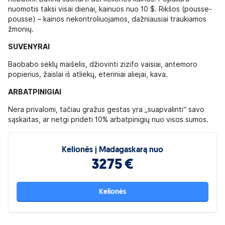
nuomotis taksi visai dienai, kainuos nuo 10 $. Rikšos (pousse-
pousse) – kainos nekontroliuojamos, dažniausiai traukiamos
žmonių.
SUVENYRAI
Baobabo sėklų maišelis, džiovinti zizifo vaisiai, antemoro
popierius, žaislai iš atliekų, eteriniai aliejai, kava.
ARBATPINIGIAI
Nėra privalomi, tačiau gražus gestas yra „suapvalinti“ savo
sąskaitas, ar netgi pridėti 10% arbatpinigių nuo visos sumos.
Kelionės į Madagaskarą nuo
3275 €
Kelionės