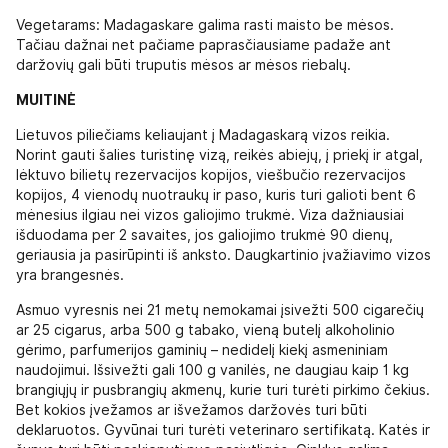
Vegetarams: Madagaskare galima rasti maisto be mėsos.
Tačiau dažnai net pačiame paprasčiausiame padaže ant
daržovių gali būti truputis mėsos ar mėsos riebalų.
MUITINĖ
Lietuvos piliečiams keliaujant į Madagaskarą vizos reikia.
Norint gauti šalies turistinę vizą, reikės abiejų, į priekį ir atgal,
lėktuvo bilietų rezervacijos kopijos, viešbučio rezervacijos
kopijos, 4 vienodų nuotraukų ir paso, kuris turi galioti bent 6
mėnesius ilgiau nei vizos galiojimo trukmė. Viza dažniausiai
išduodama per 2 savaites, jos galiojimo trukmė 90 dienų,
geriausia ja pasirūpinti iš anksto. Daugkartinio įvažiavimo vizos
yra brangesnės.
Asmuo vyresnis nei 21 metų nemokamai įsivežti 500 cigarečių
ar 25 cigarus, arba 500 g tabako, vieną butelį alkoholinio
gėrimo, parfumerijos gaminių – nedidelį kiekį asmeniniam
naudojimui. Išsivežti gali 100 g vanilės, ne daugiau kaip 1 kg
brangiųjų ir pusbrangių akmenų, kurie turi turėti pirkimo čekius.
Bet kokios įvežamos ar išvežamos daržovės turi būti
deklaruotos. Gyvūnai turi turėti veterinaro sertifikatą. Katės ir