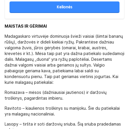
Kelionės
MAISTAS IR GĖRIMAI
Madagaskaro virtuvėje dominuoja švieži vaisiai (šimtai bananų
rūšių), daržovės ir dideli kiekiai ryžių. Pakrantėse dažniau
valgoma žuvis, jūros gėrybės (omarai, krabai, austrės,
krevetės ir kt.). Mėsa taip pat yra dažna patiekalo sudedamoji
dalis. Malagasų „duona“ yra ryžių paplotėliai. Desertams
dažnai valgomi vaisiai arba geriamos jų sultys. Valgio
pabaigoje geriama kava, patiekiama labai saldi su
kondensuotu pienu. Taip pat geriamas vietinis jogurtas. Kai
kurie malagasų patiekalai:
Romazava – mėsos (dažniausiai jautienos) ir daržovių
troškinys, pagardintas imbieru.
Ravitoto – kiaulienos troškinys su manijoku. Šie du patiekalai
yra malagasų nacionaliniai.
Lasopy – tiršta ir soti daržovių sriuba. Šią sriuba pradedamas