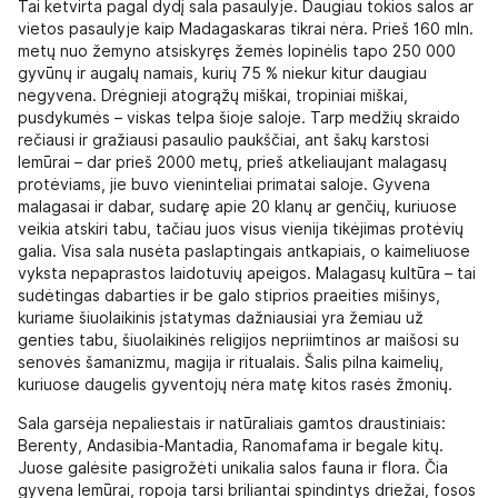
Tai ketvirta pagal dydį sala pasaulyje. Daugiau tokios salos ar
vietos pasaulyje kaip Madagaskaras tikrai nėra. Prieš 160 mln.
metų nuo žemyno atsiskyręs žemės lopinėlis tapo 250 000
gyvūnų ir augalų namais, kurių 75 % niekur kitur daugiau
negyvena. Drėgnieji atogrąžų miškai, tropiniai miškai,
pusdykumės – viskas telpa šioje saloje. Tarp medžių skraido
rečiausi ir gražiausi pasaulio paukščiai, ant šakų karstosi
lemūrai – dar prieš 2000 metų, prieš atkeliaujant malagasų
protėviams, jie buvo vieninteliai primatai saloje. Gyvena
malagasai ir dabar, sudarę apie 20 klanų ar genčių, kuriuose
veikia atskiri tabu, tačiau juos visus vienija tikėjimas protėvių
galia. Visa sala nusėta paslaptingais antkapiais, o kaimeliuose
vyksta nepaprastos laidotuvių apeigos. Malagasų kultūra – tai
sudėtingas dabarties ir be galo stiprios praeities mišinys,
kuriame šiuolaikinis įstatymas dažniausiai yra žemiau už
genties tabu, šiuolaikinės religijos nepriimtinos ar maišosi su
senovės šamanizmu, magija ir ritualais. Šalis pilna kaimelių,
kuriuose daugelis gyventojų nėra matę kitos rasės žmonių.
Sala garsėja nepaliestais ir natūraliais gamtos draustiniais:
Berenty, Andasibia-Mantadia, Ranomafama ir begale kitų.
Juose galėsite pasigrožėti unikalia salos fauna ir flora. Čia
gyvena lemūrai, ropoja tarsi briliantai spindintys driežai, fosos