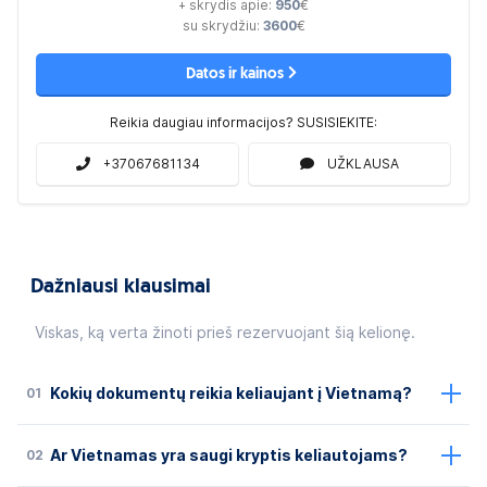
+ skrydis apie:
950
€
su skrydžiu:
3600
€
Datos ir kainos
Reikia daugiau informacijos? SUSISIEKITE:
+37067681134
UŽKLAUSA
Dažniausi klausimai
Viskas, ką verta žinoti prieš rezervuojant šią kelionę.
01
Kokių dokumentų reikia keliaujant į Vietnamą?
02
Ar Vietnamas yra saugi kryptis keliautojams?