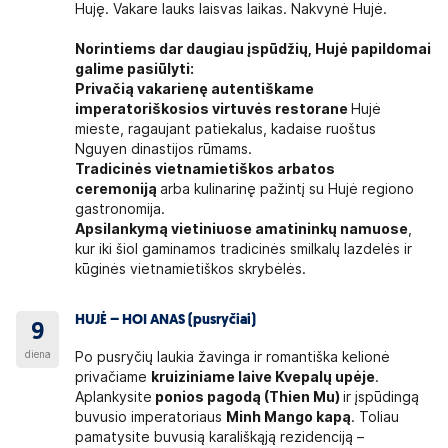
Huję. Vakare lauks laisvas laikas. Nakvynė Hujė.
Norintiems dar daugiau įspūdžių, Hujė papildomai
galime pasiūlyti:
Privačią vakarienę autentiškame
imperatoriškosios virtuvės restorane
Hujė
mieste, ragaujant patiekalus, kadaise ruoštus
Nguyen dinastijos rūmams.
Tradicinės vietnamietiškos arbatos
ceremoniją
arba kulinarinę pažintį su Hujė regiono
gastronomija.
Apsilankymą vietiniuose amatininkų namuose
,
kur iki šiol gaminamos tradicinės smilkalų lazdelės ir
kūginės vietnamietiškos skrybėlės.
HUJĖ – HOI ANAS (pusryčiai)
9
diena
Po pusryčių laukia žavinga ir romantiška kelionė
privačiame
kruiziniame laive Kvepalų upėje
.
Aplankysite
ponios pagodą (Thien Mu)
ir įspūdingą
buvusio imperatoriaus
Minh Mango kapą
. Toliau
pamatysite buvusią karališkąją rezidenciją –