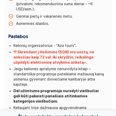
(privalomi, rekomenduotina suma dienai – ~6
USD/asm.);
Gėrimai pietų ir vakarienės metu;
Asmeninės išlaidos.
Pastabos
Kelionių organizatorius - "Aza tours".
!!! Skrendant į Hošimino (SGN) oro uostą, ne
anksčiau kaip 72 val. iki skrydžio, reikalinga
užpildyti
elektroninę atvykimo anketą»
.
Jeigu kelionės aprašyme nenurodyta kitaip –
standartiškai programoje pateikiame mažiausią kainą
asmeniui gyvenant dviviečiame kambaryje arba
kajutėje.
Dėl užimtumo programoje nurodyti viešbučiai
gali būti pakeisti panašiais atitinkamos
kategorijos viešbučiais.
Keliaujant trise dažniausia apgyvendinama
dviviečiame kambaryje su pristatoma lova.