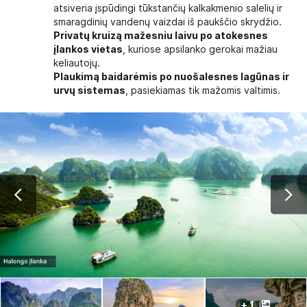
atsiveria įspūdingi tūkstančių kalkakmenio salelių ir
smaragdinių vandenų vaizdai iš paukščio skrydžio.
Privatų kruizą mažesniu laivu po atokesnes
įlankos vietas
, kuriose apsilanko gerokai mažiau
keliautojų.
Plaukimą baidarėmis po nuošalesnes lagūnas ir
urvų sistemas
, pasiekiamas tik mažomis valtimis.
+ 1