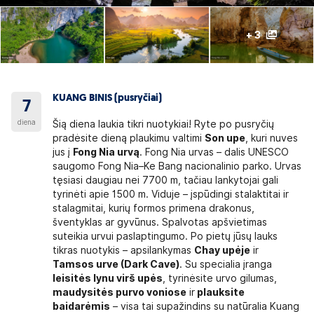
+ 3
KUANG BINIS (pusryčiai)
7
diena
Šią diena laukia tikri nuotykiai! Ryte po pusryčių
pradėsite dieną plaukimu valtimi
Son upe
, kuri nuves
jus į
Fong Nia urvą
. Fong Nia urvas – dalis UNESCO
saugomo Fong Nia–Ke Bang nacionalinio parko. Urvas
tęsiasi daugiau nei 7700 m, tačiau lankytojai gali
tyrinėti apie 1500 m. Viduje – įspūdingi stalaktitai ir
stalagmitai, kurių formos primena drakonus,
šventyklas ar gyvūnus. Spalvotas apšvietimas
suteikia urvui paslaptingumo. Po pietų jūsų lauks
tikras nuotykis – apsilankymas
Chay upėje
ir
Tamsos urve (Dark Cave)
. Su specialia įranga
leisitės lynu virš upės
, tyrinėsite urvo gilumas,
maudysitės purvo voniose
ir
plauksite
baidarėmis
– visa tai supažindins su natūralia Kuang