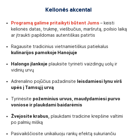
Kelionės akcentai
Programą galime pritaikyti būtent Jums
– keisti
kelionės datas, trukmę, viešbučius, maršrutą, poilsio laiką
ar įtraukti papildomas autentiškas patirtis
Ragausite tradicinius vietnamietiškus patiekalus
kulinarijos pamokoje Hanojuje
Halongo įlankoje
plauksite tyrinėti vaizdingų uolų ir
vidinių urvų
Adrenalino pojūčius pažadinsite
leisdamiesi lynu virš
upės į Tamsųjį urvą
Tyrinėsite
požeminius urvus, maudydamiesi purvo
voniose ir plaukdami baidarėmis
Žvejosite krabus,
plaukdami tradicine krepšine valtimi
po palmių mišką
Pasivaikščiosite unikaliuoju rankų efektą sukuriančiu