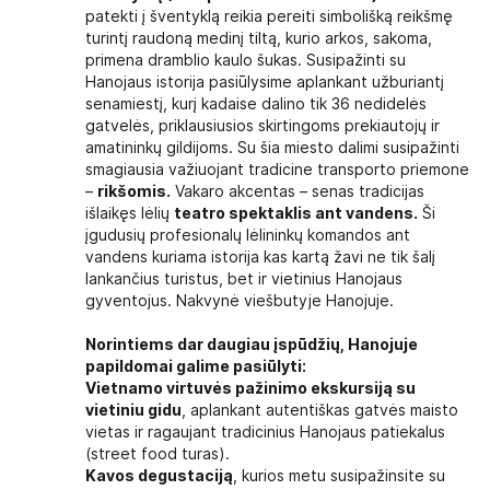
patekti į šventyklą reikia pereiti simbolišką reikšmę
turintį raudoną medinį tiltą, kurio arkos, sakoma,
primena dramblio kaulo šukas. Susipažinti su
Hanojaus istorija pasiūlysime aplankant užburiantį
senamiestį, kurį kadaise dalino tik 36 nedidelės
gatvelės, priklausiusios skirtingoms prekiautojų ir
amatininkų gildijoms. Su šia miesto dalimi susipažinti
smagiausia važiuojant tradicine transporto priemone
–
rikšomis.
Vakaro akcentas – senas tradicijas
išlaikęs lėlių
teatro spektaklis ant vandens.
Ši
įgudusių profesionalų lėlininkų komandos ant
vandens kuriama istorija kas kartą žavi ne tik šalį
lankančius turistus, bet ir vietinius Hanojaus
gyventojus. Nakvynė viešbutyje Hanojuje.
Norintiems dar daugiau įspūdžių, Hanojuje
papildomai galime pasiūlyti:
Vietnamo virtuvės pažinimo ekskursiją su
vietiniu gidu
, aplankant autentiškas gatvės maisto
vietas ir ragaujant tradicinius Hanojaus patiekalus
(street food turas).
Kavos degustaciją
, kurios metu susipažinsite su