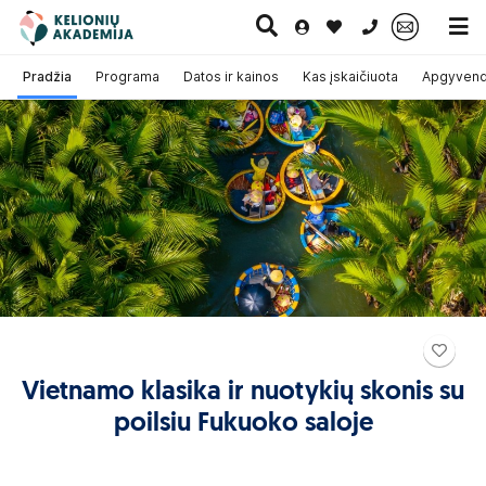
0 700 11007
Pradžia
Programa
Datos ir kainos
Kas įskaičiuota
Apgyvendi
Paskutinė
Pažintinės
Egzotinės
Kruizai
minutė
kelionės
kelionės
Vietnamo klasika ir nuotykių skonis su
poilsiu Fukuoko saloje