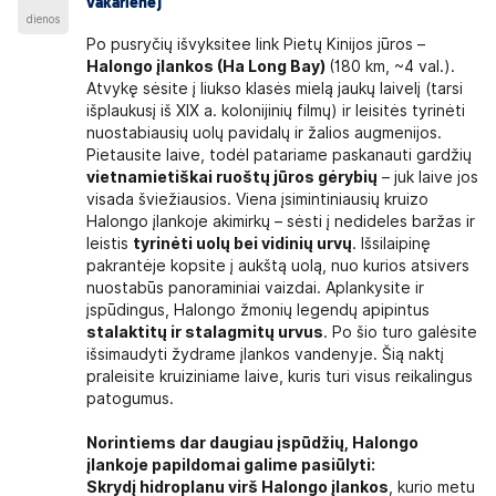
vakarienė)
dienos
Po pusryčių išvyksitee link Pietų Kinijos jūros –
Halongo įlankos (Ha Long Bay)
(180 km, ~4 val.).
Atvykę sėsite į liukso klasės mielą jaukų laivelį (tarsi
išplaukusį iš XIX a. kolonijinių filmų) ir leisitės tyrinėti
nuostabiausių uolų pavidalų ir žalios augmenijos.
Pietausite laive, todėl patariame paskanauti gardžių
vietnamietiškai ruoštų jūros gėrybių
– juk laive jos
visada šviežiausios. Viena įsimintiniausių kruizo
Halongo įlankoje akimirkų – sėsti į nedideles baržas ir
leistis
tyrinėti uolų bei vidinių urvų
. Išsilaipinę
pakrantėje kopsite į aukštą uolą, nuo kurios atsivers
nuostabūs panoraminiai vaizdai. Aplankysite ir
įspūdingus, Halongo žmonių legendų apipintus
stalaktitų ir stalagmitų urvus
. Po šio turo galėsite
išsimaudyti žydrame įlankos vandenyje. Šią naktį
praleisite kruiziniame laive, kuris turi visus reikalingus
patogumus.
Norintiems dar daugiau įspūdžių, Halongo
įlankoje papildomai galime pasiūlyti:
Skrydį hidroplanu virš Halongo įlankos
, kurio metu