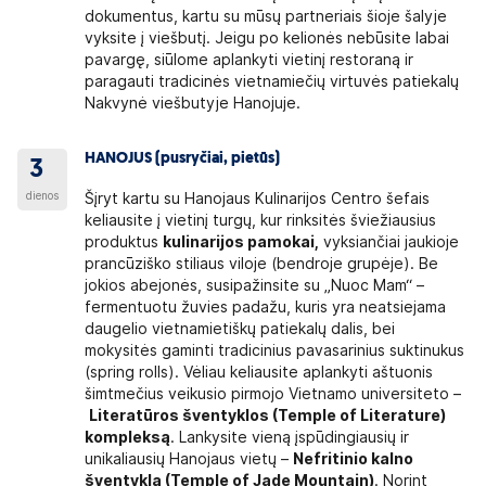
dokumentus, kartu su mūsų partneriais šioje šalyje
vyksite į viešbutį. Jeigu po kelionės nebūsite labai
pavargę, siūlome aplankyti vietinį restoraną ir
paragauti tradicinės vietnamiečių virtuvės patiekalų
Nakvynė viešbutyje Hanojuje.
HANOJUS (pusryčiai, pietūs)
3
dienos
Šįryt kartu su Hanojaus Kulinarijos Centro šefais
keliausite į vietinį turgų, kur rinksitės šviežiausius
produktus
kulinarijos pamokai,
vyksiančiai jaukioje
prancūziško stiliaus viloje (bendroje grupėje). Be
jokios abejonės, susipažinsite su „Nuoc Mam“ –
fermentuotu žuvies padažu, kuris yra neatsiejama
daugelio vietnamietiškų patiekalų dalis, bei
mokysitės gaminti tradicinius pavasarinius suktinukus
(spring rolls). Vėliau keliausite aplankyti aštuonis
šimtmečius veikusio pirmojo Vietnamo universiteto –
Literatūros šventyklos (Temple of Literature)
kompleksą
. Lankysite vieną įspūdingiausių ir
unikaliausių Hanojaus vietų –
Nefritinio kalno
šventyklą (Temple of Jade Mountain)
. Norint