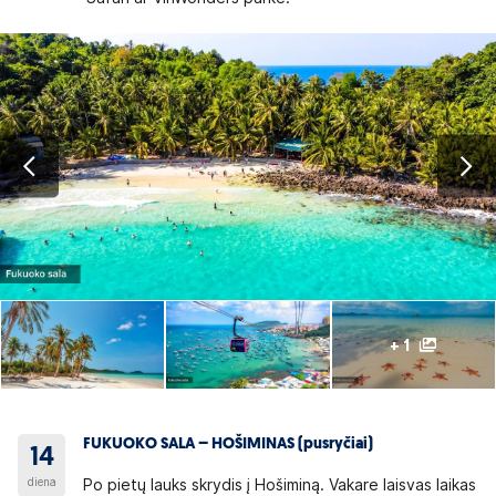
+ 1
FUKUOKO SALA – HOŠIMINAS (pusryčiai)
14
diena
Po pietų lauks skrydis į Hošiminą. Vakare laisvas laikas