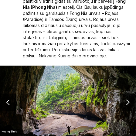
pasitiks vietinis gidas su vairuotoju ir perveš į
Fong
Nia (Phong Nha)
miestelį. Čia jūsų lauks įspūdinga
pažintis su garsiausiais Fong Nia urvais – Rojaus
(Paradise) ir Tamsos (Dark) urvais. Rojaus urvas
laikomas didžiausiu sausuoju urvu pasaulyje, o jo
interjeras – tikras gamtos šedevras, kupinas
stalaktitų ir stalagmitų. Tamsos urvas – šiek tiek
laukinis ir mažiau pritaikytas turistams, todėl pasižymi
autentiškumu. Po ekskursijos lauks laisvas laikas
poilsiui. Nakvynė Kuang Binio provincijoje.