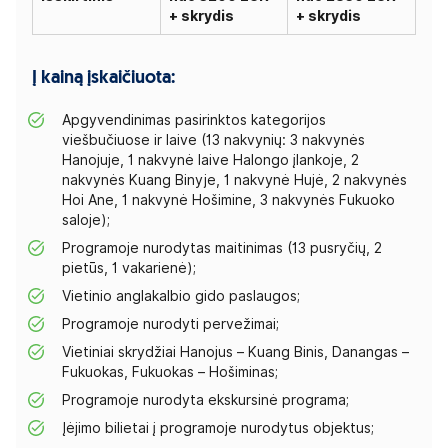
+ skrydis
+ skrydis
Į kainą įskaičiuota:
Apgyvendinimas pasirinktos kategorijos
viešbučiuose ir laive (13 nakvynių: 3 nakvynės
Hanojuje, 1 nakvynė laive Halongo įlankoje, 2
nakvynės Kuang Binyje, 1 nakvynė Hujė, 2 nakvynės
Hoi Ane, 1 nakvynė Hošimine, 3 nakvynės Fukuoko
saloje);
Programoje nurodytas maitinimas (13 pusryčių, 2
pietūs, 1 vakarienė);
Vietinio anglakalbio gido paslaugos;
Programoje nurodyti pervežimai;
Vietiniai skrydžiai Hanojus – Kuang Binis, Danangas –
Fukuokas, Fukuokas – Hošiminas;
Programoje nurodyta ekskursinė programa;
Įėjimo bilietai į programoje nurodytus objektus;