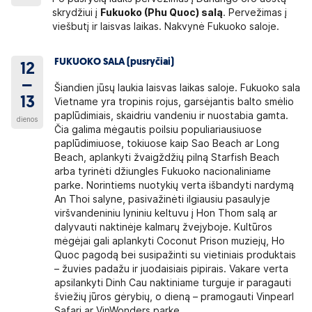
skrydžiui į
Fukuoko (Phu Quoc) salą
. Pervežimas į
viešbutį ir laisvas laikas. Nakvynė Fukuoko saloje.
FUKUOKO SALA (pusryčiai)
12
–
Šiandien jūsų laukia laisvas laikas saloje. Fukuoko sala
13
Vietname yra tropinis rojus, garsėjantis balto smėlio
paplūdimiais, skaidriu vandeniu ir nuostabia gamta.
dienos
Čia galima mėgautis poilsiu populiariausiuose
paplūdimiuose, tokiuose kaip Sao Beach ar Long
Beach, aplankyti žvaigždžių pilną Starfish Beach
arba tyrinėti džiungles Fukuoko nacionaliniame
parke. Norintiems nuotykių verta išbandyti nardymą
An Thoi salyne, pasivažinėti ilgiausiu pasaulyje
viršvandeniniu lyniniu keltuvu į Hon Thom salą ar
dalyvauti naktinėje kalmarų žvejyboje. Kultūros
mėgėjai gali aplankyti Coconut Prison muziejų, Ho
Quoc pagodą bei susipažinti su vietiniais produktais
– žuvies padažu ir juodaisiais pipirais. Vakare verta
apsilankyti Dinh Cau naktiniame turguje ir paragauti
šviežių jūros gėrybių, o dieną – pramogauti Vinpearl
Safari ar VinWonders parke.