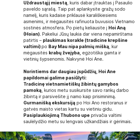
Uždraustąjį miestą
, kuris dabar įtrauktas į Pasaulio
paveldo sąrašą. Taip pat aplankysite gražų sodo
namelį, kuris kadaise priklausė karališkiesiems
asmenims, ir mėgausitės rafinuota buvusios Vietnamo
sostinės atmosfera. Po pietų keliausite į
Hoi Aną
(Hoian)
. Pakeliui Jūsų laukia dar viena nepamirštama
patirtis –
plaukimas korakle (tradicine krepšine
valtimi)
po
Bay Mau nipa palmių mišką
, kur
mėgausitės
krabų žvejyba,
egzotiška gamta ir
vietinių šypsenomis. Nakvynė Hoi Ane.
Norintiems dar daugiau įspūdžių, Hoi Ane
papildomai galime pasiūlyti:
Tradicinę vietnamietiškų žibintų gamybos
pamoką
, kurios metu susikursite savo rankų darbo
žibintą ir parsivešite jį namo kaip prisiminimą.
Gurmanišką ekskursiją
po Hoi Ano restoranus ir
gatvės maisto vietas kartu su vietiniu gidu.
Pasiplaukiojimą Thubono upe
privačia valtimi
saulėlydžio metu su lengvais užkandžiais ir gėrimais.