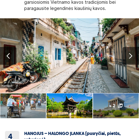
garsiosiomis Vietnamo kavos tradicijomis bei
paragausite legendinės kiaušinių kavos.
+ 2
HANOJUS – HALONGO ĮLANKA (pusryčiai, pietūs,
4