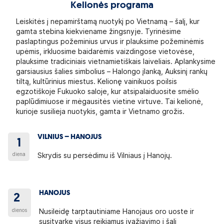
Kelionės programa
Leiskitės į nepamirštamą nuotykį po Vietnamą – šalį, kur
gamta stebina kiekviename žingsnyje. Tyrinėsime
paslaptingus požeminius urvus ir plauksime požeminėmis
upėmis, irkluosime baidarėmis vaizdingose vietovėse,
plauksime tradiciniais vietnamietiškais laiveliais. Aplankysime
garsiausius šalies simbolius – Halongo įlanką, Auksinį rankų
tiltą, kultūrinius miestus. Kelionę vainikuos poilsis
egzotiškoje Fukuoko saloje, kur atsipalaiduosite smėlio
paplūdimiuose ir mėgausitės vietine virtuve. Tai kelionė,
kurioje susilieja nuotykis, gamta ir Vietnamo grožis.
VILNIUS – HANOJUS
1
diena
Skrydis su persėdimu iš Vilniaus į Hanojų.
HANOJUS
2
dienos
Nusileidę tarptautiniame Hanojaus oro uoste ir
susitvarkę visus reikiamus įvažiavimo į šalį