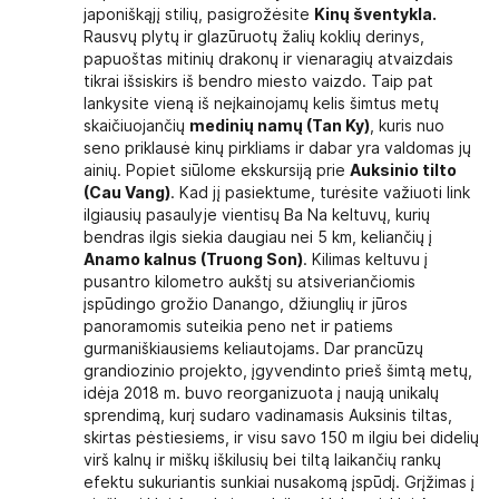
japoniškąjį stilių, pasigrožėsite
Kinų šventykla.
Rausvų plytų ir glazūruotų žalių koklių derinys,
papuoštas mitinių drakonų ir vienaragių atvaizdais
tikrai išsiskirs iš bendro miesto vaizdo. Taip pat
lankysite vieną iš neįkainojamų kelis šimtus metų
skaičiuojančių
medinių namų (Tan Ky)
, kuris nuo
seno priklausė kinų pirkliams ir dabar yra valdomas jų
ainių. Popiet siūlome ekskursiją prie
Auksinio tilto
(Cau Vang)
. Kad jį pasiektume, turėsite važiuoti link
ilgiausių pasaulyje vientisų Ba Na keltuvų, kurių
bendras ilgis siekia daugiau nei 5 km, keliančių į
Anamo kalnus (Truong Son)
. Kilimas keltuvu į
pusantro kilometro aukštį su atsiveriančiomis
įspūdingo grožio Danango, džiunglių ir jūros
panoramomis suteikia peno net ir patiems
gurmaniškiausiems keliautojams. Dar prancūzų
grandiozinio projekto, įgyvendinto prieš šimtą metų,
idėja 2018 m. buvo reorganizuota į naują unikalų
sprendimą, kurį sudaro vadinamasis Auksinis tiltas,
skirtas pėstiesiems, ir visu savo 150 m ilgiu bei didelių
virš kalnų ir miškų iškilusių bei tiltą laikančių rankų
efektu sukuriantis sunkiai nusakomą įspūdį. Grįžimas į