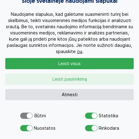
Šioje svetainėje naudojami slapukai
Organizatorius pasilieka teisę koreguoti ekskursijų
eigą kelionės metu.
Naudojame slapukus, kad galėtume suasmeninti turinį bei
Kelionės tipas: individuali kelionė.
skelbimus, teikti visuomeninės medijos funkcijas ir analizuoti
srautą. Be to, svetainės naudojimo informaciją bendriname su
visuomeninės medijos, reklamavimo ir analizės partneriais,
Apgyvendinimo variantai
kurie gali ją pridėti prie kitos jūsų pateiktos arba naudojant
paslaugas surinktos informacijos. Jei norite sužinoti daugiau,
spauskite
.
čia
Standartinis
Išskirtinis
Leisti visus
Standartiniai, kokybiški 3–4* viešbučiai
Kruopščiai atrinkti viešbučiai, pasižymintys gera lokacija,
Leisti pasirinkimą
komfortu ir kokybišku aptarnavimu. Tai subalansuotas
pasirinkimas keliautojams, norintiems patogiai pažinti šalį ir
Atmesti
mėgautis gerai suplanuota kelione.
Kelionės kaina asmeniui, kai keliauja 2 asm. – nuo
Būtini
Statistika
2650 EUR + skrydis
Šiuo pasiūlymu šiandien jau
Atsiųsk užklausą
domėjosi 25 žmonės
Nuostatos
Rinkodara
Kelionės kaina asmeniui, kai keliauja 4 asm. – nuo
Savo svajonių atostogoms
2250 EUR + skrydis