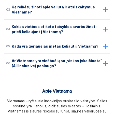
Ką reikėtų žinoti apie valiutą ir atsiskaitymus
03
Vietname?
Kokias vietines etiketo taisykles svarbu žinoti
04
prieš keliaujant į Vietnamą?
05
Kada yra geriausias metas keliauti į Vietnamą?
Ar Vietname yra viešbučių su „viskas įskaičiuota“
06
(All Inclusive) paslauga?
Apie Vietnamą
Vietnamas – ryčiausia Indokinijos pusiasalio valstybė. Šalies
sostinė yra Hanojus, didžiausias miestas – Hošiminis.
Vietnamas iš šiaurės ribojasi su Kinija, šiaurės vakaruose su