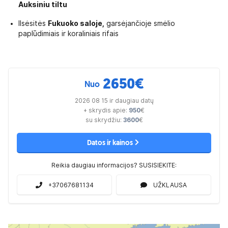
Auksiniu tiltu
Ilsėsitės
Fukuoko saloje,
garsėjančioje smėlio
paplūdimiais ir koraliniais rifais
2650
€
Nuo
2026 08 15 ir daugiau datų
+ skrydis apie:
950
€
su skrydžiu:
3600
€
Datos ir kainos
Reikia daugiau informacijos? SUSISIEKITE:
+37067681134
UŽKLAUSA