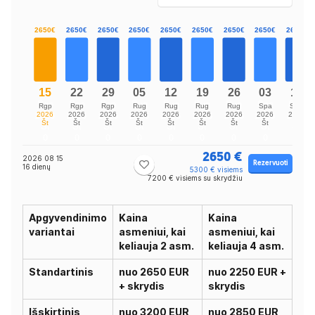
2650 €
2026 08 15
Rezervuoti
16 dienų
5300 € visiems
7200 € visiems su skrydžiu
Apgyvendinimo
Kaina
Kaina
variantai
asmeniui, kai
asmeniui, kai
keliauja 2 asm.
keliauja 4 asm.
Standartinis
nuo 2650 EUR
nuo 2250 EUR +
+ skrydis
skrydis
Išskirtinis
nuo 3200 EUR
nuo 2850 EUR