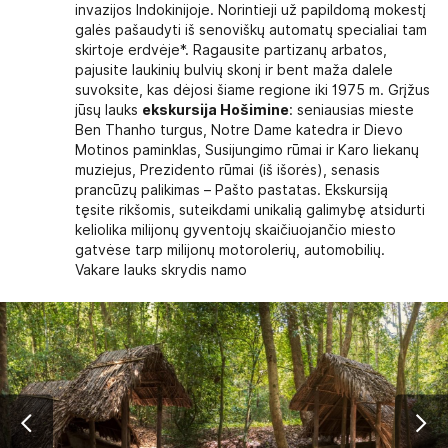
invazijos Indokinijoje. Norintieji už papildomą mokestį
galės pašaudyti iš senoviškų automatų specialiai tam
skirtoje erdvėje*. Ragausite partizanų arbatos,
pajusite laukinių bulvių skonį ir bent maža dalele
suvoksite, kas dėjosi šiame regione iki 1975 m. Grįžus
jūsų lauks
ekskursija Hošimine
: seniausias mieste
Ben Thanho turgus, Notre Dame katedra ir Dievo
Motinos paminklas, Susijungimo rūmai ir Karo liekanų
muziejus, Prezidento rūmai (iš išorės), senasis
prancūzų palikimas – Pašto pastatas. Ekskursiją
tęsite rikšomis, suteikdami unikalią galimybę atsidurti
keliolika milijonų gyventojų skaičiuojančio miesto
gatvėse tarp milijonų motorolerių, automobilių.
Vakare lauks skrydis namo