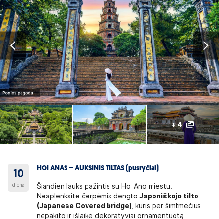
+ 4
HOI ANAS – AUKSINIS TILTAS (pusryčiai)
10
diena
Šiandien lauks pažintis su Hoi Ano miestu.
Neaplenksite čerpėmis dengto
Japoniškojo tilto
(Japanese Covered bridge)
, kuris per šimtmečius
nepakito ir išlaikė dekoratyviai ornamentuotą