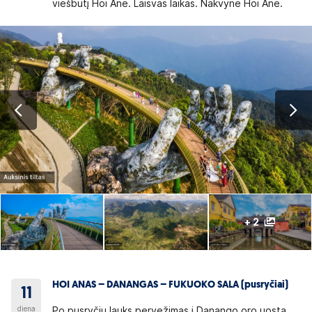
viešbutį Hoi Ane. Laisvas laikas. Nakvynė Hoi Ane.
+ 2
HOI ANAS – DANANGAS – FUKUOKO SALA (pusryčiai)
11
diena
Po pusryčių lauks pervežimas į Danango oro uostą