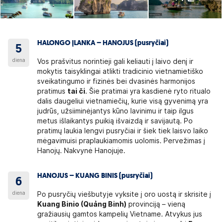
HALONGO ĮLANKA – HANOJUS (pusryčiai)
5
diena
Vos prašvitus norintieji gali keliauti į laivo denį ir
mokytis taisyklingai atlikti tradicinio vietnamietiško
sveikatingumo ir fizinės bei dvasinės harmonijos
pratimus
tai či
. Šie pratimai yra kasdienė ryto ritualo
dalis daugeliui vietnamiečių, kurie visą gyvenimą yra
judrūs, užsiiminėjantys kūno lavinimu ir taip ilgus
metus išlaikantys puikią išvaizdą ir savijautą. Po
pratimų laukia lengvi pusryčiai ir šiek tiek laisvo laiko
mėgavimuisi praplaukiamomis uolomis. Pervežimas į
Hanojų. Nakvynė Hanojuje.
HANOJUS – KUANG BINIS (pusryčiai)
6
diena
Po pusryčių viešbutyje vyksite į oro uostą ir skrisite į
Kuang Binio (Quảng Binh)
provinciją – vieną
gražiausių gamtos kampelių Vietname. Atvykus jus