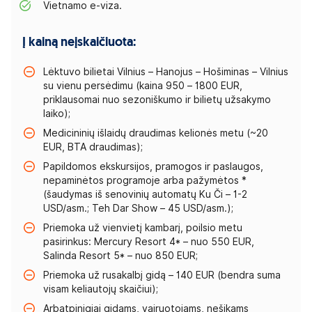
Vietnamo e-viza.
Į kainą neįskaičiuota:
Lėktuvo bilietai Vilnius – Hanojus – Hošiminas – Vilnius
su vienu persėdimu (kaina 950 – 1800 EUR,
priklausomai nuo sezoniškumo ir bilietų užsakymo
laiko);
Medicininių išlaidų draudimas kelionės metu (~20
EUR, BTA draudimas);
Papildomos ekskursijos, pramogos ir paslaugos,
nepaminėtos programoje arba pažymėtos *
(šaudymas iš senovinių automatų Ku Či – 1-2
USD/asm.; Teh Dar Show – 45 USD/asm.);
Priemoka už vienvietį kambarį, poilsio metu
pasirinkus: Mercury Resort 4* – nuo 550 EUR,
Salinda Resort 5* – nuo 850 EUR;
Priemoka už rusakalbį gidą – 140 EUR (bendra suma
visam keliautojų skaičiui);
Arbatpinigiai gidams, vairuotojams, nešikams