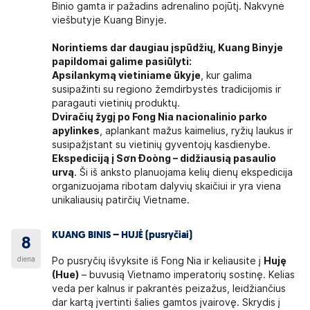
Binio gamta ir pažadins adrenalino pojūtį. Nakvynė
viešbutyje Kuang Binyje.
Norintiems dar daugiau įspūdžių, Kuang Binyje
papildomai galime pasiūlyti:
Apsilankymą vietiniame ūkyje
, kur galima
susipažinti su regiono žemdirbystės tradicijomis ir
paragauti vietinių produktų.
Dviračių žygį po Fong Nia nacionalinio parko
apylinkes
, aplankant mažus kaimelius, ryžių laukus ir
susipažįstant su vietinių gyventojų kasdienybe.
Ekspediciją į Sơn Đoòng – didžiausią pasaulio
urvą
. Ši iš anksto planuojama kelių dienų ekspedicija
organizuojama ribotam dalyvių skaičiui ir yra viena
unikaliausių patirčių Vietname.
KUANG BINIS – HUJĖ (pusryčiai)
8
diena
Po pusryčių išvyksite iš Fong Nia ir keliausite į
Huję
(Hue)
– buvusią Vietnamo imperatorių sostinę. Kelias
veda per kalnus ir pakrantės peizažus, leidžiančius
dar kartą įvertinti šalies gamtos įvairovę. Skrydis į