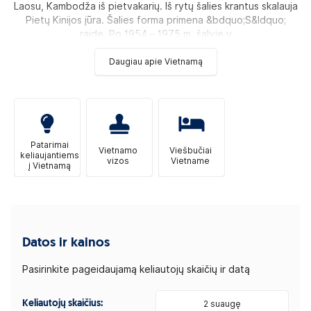
Laosu, Kambodža iš pietvakarių. Iš rytų šalies krantus skalauja
Pietų Kinijos jūra. Šalies forma primena &bdquo;S&ldquo;
raidę. Po 1954 – 1975 m. šalyje v
Daugiau apie Vietnamą
Patarimai
Vietnamo
Viešbučiai
keliaujantiems
vizos
Vietname
į Vietnamą
Datos ir kainos
Pasirinkite pageidaujamą keliautojų skaičių ir datą
Keliautojų skaičius:
2 suaugę