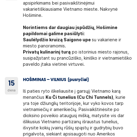
apsipirkimams bei pasivaikštinėjimui
vakarietiškiausiame Vietnamo mieste. Nakvynė
Hošimine.
Norintiems dar daugiau įspūdžių, Hošimine
papildomai galime pasiūlyti:
Saulėlydžio kruizą Saigono upe
su vakariene ir
miesto panoramomis.
Privatų kulinarinį turą
po istorinius miesto rajonus,
susipažįstant su prancūziško, kiniško ir vietnamietiško
paveldo įtaka vietinei virtuvei.
HOŠIMINAS – VILNIUS (pusryčiai)
15
diena
Iš paties ryto iškeliausite į garsųjį Vietnamo karą
menančius
Ku Či tunelius (Cu Chi Tunnels)
, kurie
yra toje džiunglių teritorijoje, kur vyko kovos tarp
vietnamiečių ir amerikiečių. Pasivaikštinėsite po
dioksino poveikio ataugusį mišką, matysite vis dar
išlikusius Vietnamo partizanų išraustus tunelius,
išvysite kokių įvairių rūšių spąstų ir gudrybių buvo
prigalvota, siekiant apsisaugoti nuo Amerikos