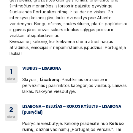
gatvelėmis, grožėsitės didingais rūmais, prisiliesite prie
šimtmečius menančios istorijos ir pajusite gyvybingą
šiuolaikinės Portugalijos ritmą. Ir tai dar ne viskas! Po
intensyvių kelionių jūsų lauks dvi naktys prie Atlanto
vandenyno. Bangų ošimas, saulės šiluma, platūs paplūdimiai
ir gaivus jūros brizas sukurs idealias sąlygas poilsiui ir
visiškam atsipalaidavimui.
Kviečiame į kelionę, kur kiekviena diena atneš naujus
atradimus, emocijas ir nepamirštamus įspūdžius. Portugalija
laukia!
VILNIUS – LISABONA
1
diena
Skrydis į
Lisaboną.
Pasitikimas oro uoste ir
pervežimas į pasirinktos kategorijos viešbutį. Laisvas
laikas. Nakvynė viešbutyje.
LISABONA – KELUŠAS – ROKOS KYŠULYS – LISABONA
2
(pusryčiai)
diena
Pusryčiai viešbutyje. Kelionę pradėsite nuo
Kelušo
rūmų,
dažnai vadinamų „Portugalijos Versaliu“. Tai