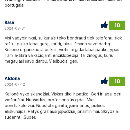
portugalai.
Rasa
10
2024-08-31
Visi vadybininkai, su kuriais teko bendrauti tiek telefonu, tiek
raštu, paliko labai gerą įspūdį, tikrai išmano savo darbą.
Kelionė organizuota puikiai, vietiniai gidai labai patiko, ypaš
Tamila-tikra vaikščiojanti enciklopedija, tai žmogus, kuris
mėgaujasi savo darbu. Viešbučiai geri.
Aldona
10
2024-07-12
Kelionė vyko sklandžiai. Viskas tiko ir patiko. Geri ir labai geri
viešbučiai. Nuoširdūs, profesionalūs gidai. Mieli
bendrakeleiviai. Nuostabi gamta, įsimintinos, puikios
ekskursijos. Patys gražiausi įspūdžiai, prisiminimai. Skrydžiai
suderinti. Super.