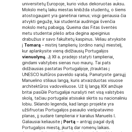
universitetų Europoje, kurio vidus dekoruotas auksu.
Mokslo metų laiku miestas knibžda studentų, o šiems
atostogaujant yra ganėtinai ramus; visgi geriausia čia
atvykti gegužę, kai studentai audringai švenčia
mokslo metų pabaigą. Queima das Fitas šventės
metu studentai plėšo arba degina apeiginius
drabužius ir savo fakultetų kaspinus. Vėliau atvyksite
į
Tomarą
– mistinį tamplierių (ordino narių) miestelį,
kur aplankysite vieną didžiausių Portugalijos
vienuolynų.
Jį XII a. pradėjo statyti tamplieriai,
gindami valstybės sienas nuo maurų. Tai pats
didžiausias pastatas Portugalijoje, įtrauktas į
UNESCO kultūros paveldo sąrašą. Pamatysite garsųjį
Manuelino stiliaus langą, kuris atvaizduotas visuose
architektūros vadovėliuose. Už šį langą XIX amžiuje
britai pasiūlė Portugalijai nurašyti net visą valstybės
skolą, tačiau portugalai atsisakė skirtis su nacionaliniu
lobiu. Sklando legenda, kad lango projekte yra
užšifruotas Portugalijos pasaulio viešpatavimo
planas, jį sudarė tamplieriai ir karalius Manuelis I.
Galiausiai keliausite į
Portą
– antrąjį pagal dydį
Portugalijos miestą, įkurtą dar romėnų laikais.