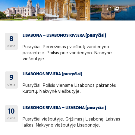
+ 1
LISABONA – LISABONOS RIVJERA (pusryčiai)
8
diena
Pusryčiai. Pervežimas į viešbutį vandenyno
pakrantėje. Poilsis prie vandenyno. Nakvynė
viešbutyje.
LISABONOS RIVJERA (pusryčiai)
9
diena
Pusryčiai. Poilsis viename Lisabonos pakrantės
kurortų. Nakvynė viešbutyje.
LISABONOS RIVJERA – LISABONA (pusryčiai)
10
diena
Pusryčiai viešbutyje. Grįžimas į Lisaboną. Laisvas
laikas. Nakvynė viešbutyje Lisabonoje.