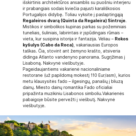
išskirtinis architektūros ansamblis su puošniu interjeru
ir prabangiais sodais kviečia pajusti karališkosios
Portugalijos didybę. Toliau vyksite į paslaptingąją
Regaleiros dvarą (Quinta da Regaleira) Sintroje
.
Mistikos ir simbolikos kupinas parkas su požeminiais
tuneliais, šuliniais, labirintais ir įspūdingais rūmais –
vieta, kur susipina istorija ir fantazija. Vėliau –
Rokos
kyšulys (Cabo da Roca)
, vakariausias Europos
taškas. Čia, stovint ant žemyno krašto, atsiveria
didinga Atlanto vandenyno panorama. Sugrįžimas į
Lisaboną. Nakvynė viešbutyje.
Pageidaujantiems vakarienė nacionaliniame
restorane (už papildomą mokestį 110 Eur/asm), kurios
metu klausysitės fado – ilgesingų, panašių į bliuzą
dainų. Miesto dainų romantika Fado oficialiai
pripažinta muzikiniu Lisabonos simboliu.Vakarienės
pabaigoje būsite pervežti į viešbutį. Nakvynė
viešbutyje.