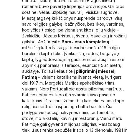
centru. Į šiaurę nuo Porto esantį Bragos miestą
romėnai buvo pavertę Imperijos provincijos Galicijos
sostine. Vėliau užplūdę maurai jį visiškai sugriovė.
Miestą atgavę krikščionys nusprendė parodyti visą
savo religijos galybę: bažnyčios, bazilikos, varpinės,
koplyčios tiesiog lipa viena ant kitos, o jų viduje –
žvakidžių, Jėzaus Kristaus, šventų paveikslų ir rožinių
galybė. Apžiūrėsite
Bom Jesus kompleksą
–
milžinišką katedrą su į ją besidriekiančiu 116 m ilgio
barokinių laiptų taku. Įveikus šią, rodos, begalybę
laiptų, lyg apdovanojimą gausite nuostabią miesto ir
apylinkių panoramą iš terasos, esančios 564 metrų
aukštyje. Toliau keliausite į
piligriminį miestelį
Fatimą
– visiems katalikams šventą vietą, kuri garsi
dėl 1917 m. Mergelės Marijos apsireiškimo trims
vaikams. Nors Portugalijoje apstu piligrimų maršrutų,
Fatimos eitynės tapo itin svarbios viso pasaulio
katalikams. Iš ramaus žemdirbių kaimelio Fatima tapo
religiniu centru su įspūdinga balta bazilika. Čia
pridygo viešbučių, nakvynės namų, automobilių
stovėjimo aikštelių, kavinių ir restoranų. Vienu metu
Fatimoje gali gyventi milijonas piligrimų – maždaug
tiek jų susirenka gegužės ir spalio 13 dienomis. 1981 ir