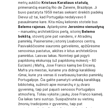
metrų aukščio
Kristaus Karaliaus statulą
,
primenančią esančią Rio de Žaneire, Brazilijoje. Ji
buvo pastatyta 1959 metais siekiant išreikšti padėką
Dievui už tai, kad Portugalija nedalyvavo II
pasauliniame kare. Kita mūsų kelionės stotelė bus
Belemo rajonas
. Aplankysime
Jeronimo vienuolyną
– manuelinų architektūros perlą, istorinį
Belemo
bokštą
, stovintį prie pat vandens, ir Atradimų
paminklą. Pasinersime į istorinį Lisabonos centrą.
Pasivaikščiosime siauromis gatvelėmis, apžiūrėsime
senovinius pastatus, aikštes ir kitus architektūros
paminklus. Laisvas laikas. Norintieji gali įsigyti
papildomą ekskursiją (už papildomą mokestį – 80
Eur/asm) į Mafrą, Jose Franco kaimą bei Ericeirą.
Mafra yra miestas, kuriame yra didingi karališkieji
rūmai, kurie yra vienas iš svarbiausių baroko paminklų
Portugalijoje. Čia galite pamatyti unikalią karališkąją
biblioteką, sužinoti apie monarchų ir jų dvaro
gyvenimą, taip pat pajusti senosios Portugalijos
atmosferą. Toliau vyksite į jaukų Jose Franco kaimelį.
Čia laikas tarsi sustojo. Susipažinsite su vietinių
žmonių tradicijomis ir gyvenimu, taip pat