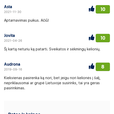
Asta
10
2021-11-30
Aptarnavimas puikus. Ačiū!
Jovita
10
2021-04-26
Šį kartą neturiu ką patarti. Sveikatos ir sėkmingų kelionių.
Audrona
8
2019-09-16
Kiekvienas pasirenka ką nori, bet jeigu nori kelionės į šalį,
nepriklausomai ar grupė Lietuvoje susirinks, tai yra geras
pasirinkimas.