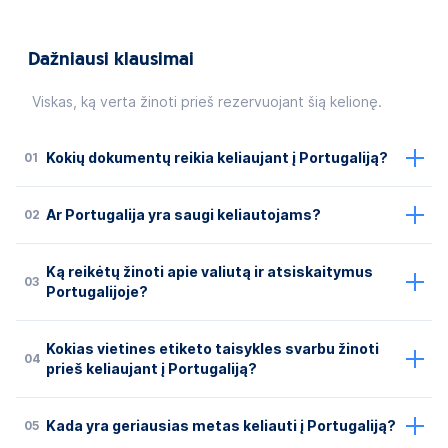
Dažniausi klausimai
Viskas, ką verta žinoti prieš rezervuojant šią kelionę.
01
Kokių dokumentų reikia keliaujant į Portugaliją?
02
Ar Portugalija yra saugi keliautojams?
Ką reikėtų žinoti apie valiutą ir atsiskaitymus
03
Portugalijoje?
Kokias vietines etiketo taisykles svarbu žinoti
04
prieš keliaujant į Portugaliją?
05
Kada yra geriausias metas keliauti į Portugaliją?