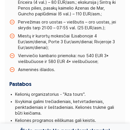
Ericeira (4 val.) – 80 EUR/asm.; ekskursija į Sintrą iki
Penos pilies, pasakų kaimelio Azenas de Mar,
Guincho paplūdimiai (6 val.) – 110 EUR/asm.;
Pervežimas oro uostas – viešbutis – oro uostas, jei
skrydis tarp 21:00 – 07:55 val. (25 EUR/asm.);
Miestų ir kurortų mokesčiai (Lisabonoje 4
Eur/asm/dienai, Porte 3 Eur/asm/dienai; Rivjeroje 3
Eur/asm/dienai);
Vienviečio kambario priemoka: nuo 540 EUR 3*
viešbučiuose ir 580 EUR 4* viešbučiuose;
Asmeninės išlaidos.
Pastabos
Kelionių organizatorius - "Aza tours".
Išvykimai galimi trečiadieniais, ketvirtadieniais,
penktadieniais ir šeštadieniais. Kelionės trukmė gali
būti keičiama.
Kelionės programos eiliškumas gali keistis.
Yra galimybė iš anksto išsipirkti vietą autobuse: