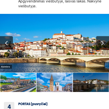
Apgyvendinimas viešbutyje, laisvas laikas. Nakvynė
viešbutyje.
+ 2
PORTAS (pusryčiai)
4