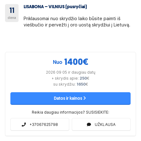
LISABONA – VILNIUS (pusryčiai)
11
diena
Priklausomai nuo skrydžio laiko būsite paimti iš
viešbučio ir pervežti į oro uostą skrydžiui į Lietuvą.
1400
€
Nuo
2026 09 05 ir daugiau datų
+ skrydis apie:
250
€
su skrydžiu:
1650
€
Datos ir kainos
Reikia daugiau informacijos? SUSISIEKITE:
+37067625798
UŽKLAUSA