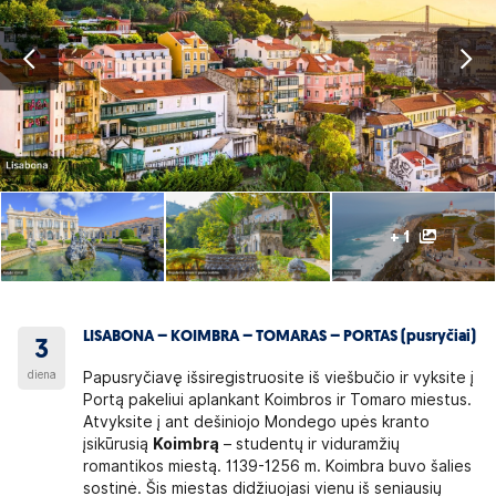
+ 1
LISABONA – KOIMBRA – TOMARAS – PORTAS (pusryčiai)
3
diena
Papusryčiavę išsiregistruosite iš viešbučio ir vyksite į
Portą pakeliui aplankant Koimbros ir Tomaro miestus.
Atvyksite į ant dešiniojo Mondego upės kranto
įsikūrusią
Koimbrą
– studentų ir viduramžių
romantikos miestą. 1139-1256 m. Koimbra buvo šalies
sostinė. Šis miestas didžiuojasi vienu iš seniausių