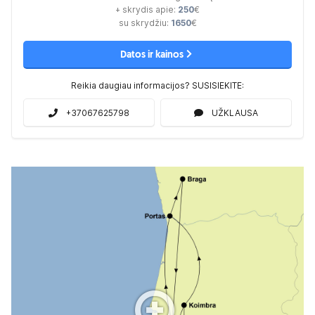
+ skrydis apie:
250
€
su skrydžiu:
1650
€
Datos ir kainos
Reikia daugiau informacijos? SUSISIEKITE:
+37067625798
UŽKLAUSA