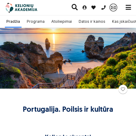
0 700 11007
Pradžia
Programa
Atsiliepimai
Datos ir kainos
Kas įskaičiuo
Paskutinė
Pažintinės
Egzotinės
Kruizai
minutė
kelionės
kelionės
Portugalija. Poilsis ir kultūra