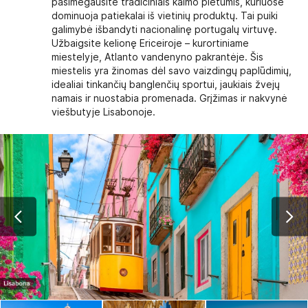
pasimėgausite tradiciniais kaimo pietumis, kuriuose
dominuoja patiekalai iš vietinių produktų. Tai puiki
galimybė išbandyti nacionalinę portugalų virtuvę.
Užbaigsite kelionę Ericeiroje – kurortiniame
miestelyje, Atlanto vandenyno pakrantėje. Šis
miestelis yra žinomas dėl savo vaizdingų paplūdimių,
idealiai tinkančių banglenčių sportui, jaukiais žvejų
namais ir nuostabia promenada. Grįžimas ir nakvynė
viešbutyje Lisabonoje.