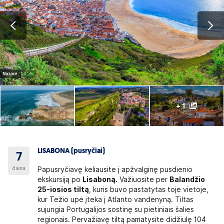
+ 1
LISABONA (pusryčiai)
7
diena
Papusryčiavę keliausite į apžvalginę pusdienio
ekskursiją po
Lisaboną.
Važiuosite per
Balandžio
25-iosios tiltą
, kuris buvo pastatytas toje vietoje,
kur Težio upė įteka į Atlanto vandenyną. Tiltas
sujungia Portugalijos sostinę su pietiniais šalies
regionais. Pervažiavę tiltą pamatysite didžiulę 104