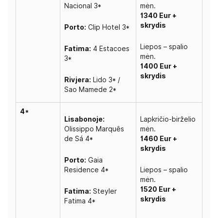
Nacional 3*
mėn.
1340 Eur +
skrydis
Porto:
Clip Hotel 3*
Liepos – spalio
Fatima:
4 Estacoes
mėn.
3*
1400 Eur +
skrydis
Rivjera:
Lido 3* /
Sao Mamede 2*
4*
Lisabonoje:
Lapkričio-birželio
Olissippo Marquês
mėn.
de Sá 4*
1460 Eur +
skrydis
Porto:
Gaia
Residence 4*
Liepos – spalio
mėn.
1520 Eur +
Fatima:
Steyler
skrydis
Fatima 4*