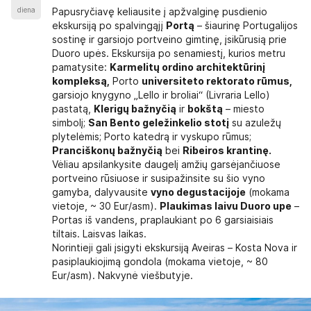
diena
Papusryčiavę keliausite į apžvalginę pusdienio
ekskursiją po spalvingąjį
Portą
– šiaurinę Portugalijos
sostinę ir garsiojo portveino gimtinę, įsikūrusią prie
Duoro upės. Ekskursija po senamiestį, kurios metru
pamatysite:
Karmelitų ordino architektūrinį
kompleksą,
Porto
universiteto rektorato rūmus,
garsiojo knygyno „Lello ir broliai“ (Livraria Lello)
pastatą,
Klerigų bažnyčią
ir
bokštą
– miesto
simbolį;
San Bento geležinkelio stotį
su azuležų
plytelėmis; Porto katedrą ir vyskupo rūmus;
Pranciškonų bažnyčią
bei
Ribeiros krantinę.
Vėliau apsilankysite daugelį amžių garsėjančiuose
portveino rūsiuose ir susipažinsite su šio vyno
gamyba, dalyvausite
vyno degustacijoje
(mokama
vietoje, ~ 30 Eur/asm).
Plaukimas laivu Duoro upe
–
Portas iš vandens, praplaukiant po 6 garsiaisiais
tiltais. Laisvas laikas.
Norintieji gali įsigyti ekskursiją Aveiras – Kosta Nova ir
pasiplaukiojimą gondola (mokama vietoje, ~ 80
Eur/asm). Nakvynė viešbutyje.