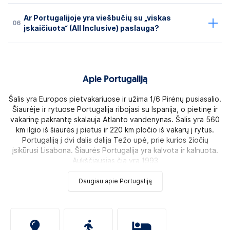
Ar Portugalijoje yra viešbučių su „viskas
06
įskaičiuota“ (All Inclusive) paslauga?
Apie Portugaliją
Šalis yra Europos pietvakariuose ir užima 1/6 Pirėnų pusiasalio.
Šiaurėje ir rytuose Portugalija ribojasi su Ispanija, o pietinę ir
vakarinę pakrantę skalauja Atlanto vandenynas. Šalis yra 560
km ilgio iš šiaurės į pietus ir 220 km pločio iš vakarų į rytus.
Portugaliją į dvi dalis dalija Težo upė, prie kurios žiočių
įsikūrusi Lisabona. Šiaurės Portugalija yra kalvota ir kalnuota.
Aukščiausias čia yra 1993
Daugiau apie Portugaliją