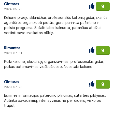
Gintaras
9
2024-05-21
Kelionė praėjo sklandžiai, profesionalūs kelionių gidai, skanūs
agentūros organizuoti pietūs, gerai parinkta pažintinė ir
poilsio programa. Ši šalis labai kalnuota, patarčiau atidžiai
vertinti savo sveikatos būklę.
Rimantas
9
2023-07-31
Puiki kelionė, ekskursijų organizavimas, profesionalūs gidai,
puikus aptarnavimas viešbučiuose. Nuostabi kelionė.
Gintaras
9
2023-07-23
Esminės informacijos pateikimo pilnumas, sutarties pildymas.
Atitinka pavadinimą, intensyvimas ne per didelis, visko po
truputį.