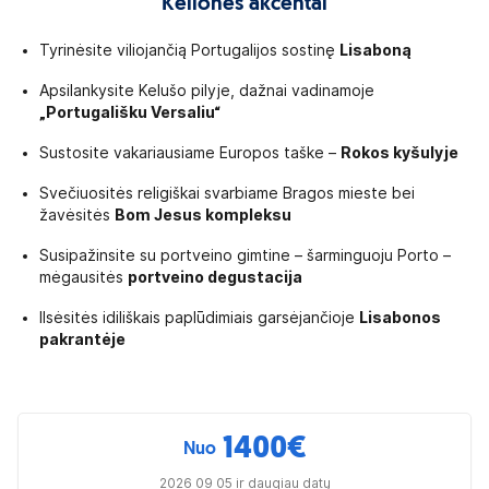
Kelionės akcentai
Tyrinėsite viliojančią Portugalijos sostinę
Lisaboną
Apsilankysite Kelušo pilyje, dažnai vadinamoje
„Portugališku Versaliu“
Sustosite vakariausiame Europos taške –
Rokos kyšulyje
Svečiuositės religiškai svarbiame Bragos mieste bei
žavėsitės
Bom Jesus kompleksu
Susipažinsite su portveino gimtine – šarminguoju Porto –
mėgausitės
portveino degustacija
Ilsėsitės idiliškais paplūdimiais garsėjančioje
Lisabonos
pakrantėje
1400
€
Nuo
2026 09 05 ir daugiau datų