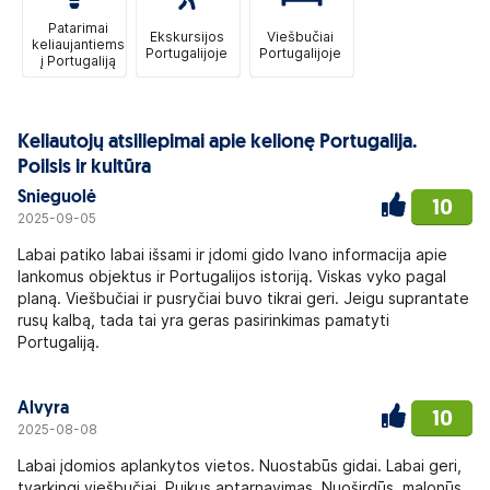
Patarimai
Ekskursijos
Viešbučiai
keliaujantiems
Portugalijoje
Portugalijoje
į Portugaliją
Keliautojų atsiliepimai apie kelionę Portugalija.
Poilsis ir kultūra
Snieguolė
10
2025-09-05
Labai patiko labai išsami ir įdomi gido Ivano informacija apie
lankomus objektus ir Portugalijos istoriją. Viskas vyko pagal
planą. Viešbučiai ir pusryčiai buvo tikrai geri. Jeigu suprantate
rusų kalbą, tada tai yra geras pasirinkimas pamatyti
Portugaliją.
Alvyra
10
2025-08-08
Labai įdomios aplankytos vietos. Nuostabūs gidai. Labai geri,
tvarkingi viešbučiai. Puikus aptarnavimas. Nuoširdūs, malonūs