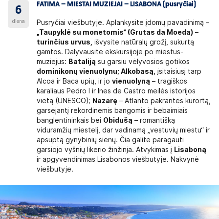
FATIMA – MIESTAI MUZIEJAI – LISABONA (pusryčiai)
6
diena
Pusryčiai viešbutyje. Aplankysite įdomų pavadinimą –
„Taupyklė su monetomis“ (Grutas da Moeda)
–
turinčius urvus,
išvysite natūralų grožį, sukurtą
gamtos. Dalyvausite ekskursijoje po miestus-
muziejus:
Bataliją
su garsiu vėlyvosios gotikos
dominikonų vienuolynu; Alkobasą,
įsitaisiusį tarp
Alcoa ir Baca upių, ir jo
vienuolyną
– tragiškos
karaliaus Pedro I ir Ines de Castro meilės istorijos
vietą (UNESCO);
Nazarę
– Atlanto pakrantės kurortą,
garsėjantį rekordinėmis bangomis ir bebaimiais
banglentininkais bei
Obidušą
– romantišką
viduramžių miestelį, dar vadinamą „vestuvių miestu“ ir
apsuptą gynybinių sienų. Čia galite paragauti
garsiojo vyšnių likerio žinžinja. Atvykimas į
Lisaboną
ir apgyvendinimas Lisabonos viešbutyje. Nakvynė
viešbutyje.