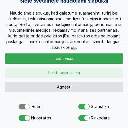
Šioje svetainėje naudojami slapukai
1 eilė – 70 Eur/asm., 2 eilė – 60 Eur/asm., 3 eilė –
50 Eur/asm., 4 eilė – 40 Eur/asm.; 5 eilė – 30
Naudojame slapukus, kad galėtume suasmeninti turinį bei
Eur/asm., visos kitos eilės – 25 Eur/asm.
skelbimus, teikti visuomeninės medijos funkcijas ir analizuoti
Pateikiame standartines kelionės kainas.
srautą. Be to, svetainės naudojimo informaciją bendriname su
Atsižvelgiant į kelionės datą, kaina gali šiek tiek
visuomeninės medijos, reklamavimo ir analizės partneriais,
keistis, priklausomai nuo viešbučių, aviabilietų kainų.
kurie gali ją pridėti prie kitos jūsų pateiktos arba naudojant
Kokie galimi pasikeitimai Jūsų pasirinkta data,
paslaugas surinktos informacijos. Jei norite sužinoti daugiau,
teiraukitės agentūroje.
spauskite
.
čia
Kelionės tipas: prijungiamoji prie rusakalbės grupės
vietoje.
Leisti visus
Leisti pasirinkimą
Kelionės užsakymas
Atmesti
Keliautojų skaičius:
2 suaugę
Būtini
Statistika
Šiuo pasiūlymu šiandien jau
Atsiųsk užklausą
Kelionės data
domėjosi 30 žmonių
Nuostatos
Rinkodara
Savo svajonių atostogoms