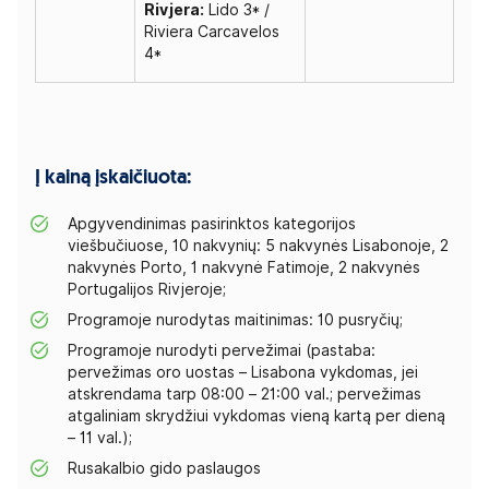
Rivjera:
Lido 3* /
Riviera Carcavelos
4*
Į kainą įskaičiuota:
Apgyvendinimas pasirinktos kategorijos
viešbučiuose, 10 nakvynių: 5 nakvynės Lisabonoje, 2
nakvynės Porto, 1 nakvynė Fatimoje, 2 nakvynės
Portugalijos Rivjeroje;
Programoje nurodytas maitinimas: 10 pusryčių;
Programoje nurodyti pervežimai (pastaba:
pervežimas oro uostas – Lisabona vykdomas, jei
atskrendama tarp 08:00 – 21:00 val.; pervežimas
atgaliniam skrydžiui vykdomas vieną kartą per dieną
– 11 val.);
Rusakalbio gido paslaugos