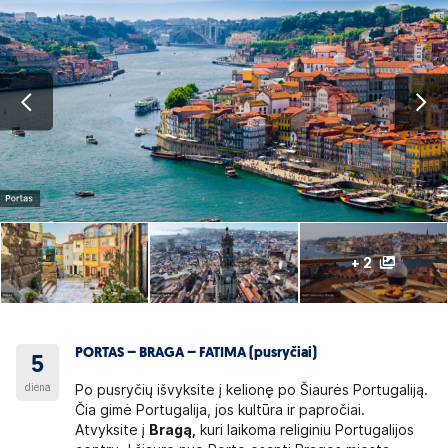
+ 2
PORTAS – BRAGA – FATIMA (pusryčiai)
5
diena
Po pusryčių išvyksite į kelionę po Šiaurės Portugaliją.
Čia gimė Portugalija, jos kultūra ir papročiai.
Atvyksite į
Bragą,
kuri laikoma religiniu Portugalijos