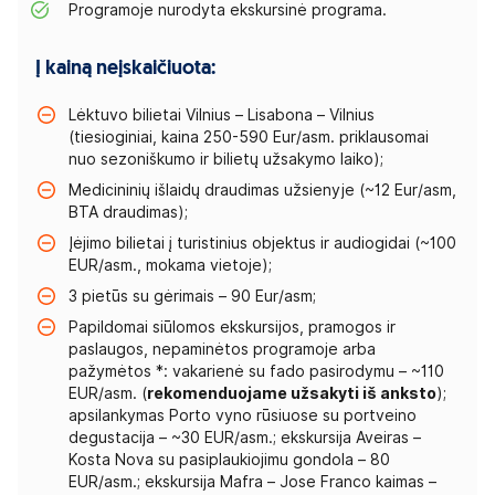
Programoje nurodyta ekskursinė programa.
Į kainą neįskaičiuota:
Lėktuvo bilietai Vilnius – Lisabona – Vilnius
(tiesioginiai, kaina 250-590 Eur/asm. priklausomai
nuo sezoniškumo ir bilietų užsakymo laiko);
Medicininių išlaidų draudimas užsienyje (~12 Eur/asm,
BTA draudimas);
Įėjimo bilietai į turistinius objektus ir audiogidai (~100
EUR/asm., mokama vietoje);
3 pietūs su gėrimais – 90 Eur/asm;
Papildomai siūlomos ekskursijos, pramogos ir
paslaugos, nepaminėtos programoje arba
pažymėtos *: vakarienė su fado pasirodymu – ~110
EUR/asm. (
rekomenduojame užsakyti iš anksto
);
apsilankymas Porto vyno rūsiuose su portveino
degustacija – ~30 EUR/asm.; ekskursija Aveiras –
Kosta Nova su pasiplaukiojimu gondola – 80
EUR/asm.; ekskursija Mafra – Jose Franco kaimas –