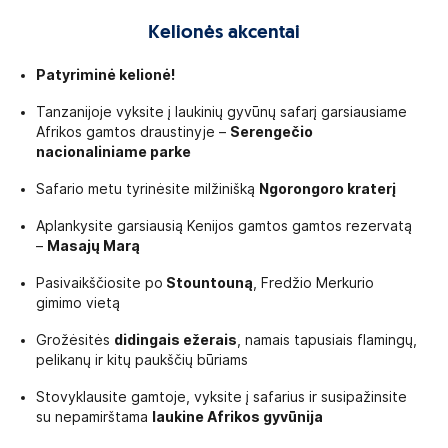
Kelionės akcentai
Patyriminė kelionė!
Tanzanijoje vyksite į laukinių gyvūnų safarį garsiausiame
Afrikos gamtos draustinyje –
Serengečio
nacionaliniame parke
Safario metu tyrinėsite milžinišką
Ngorongoro kraterį
Aplankysite garsiausią Kenijos gamtos gamtos rezervatą
–
Masajų Marą
Pasivaikščiosite po
Stountouną
, Fredžio Merkurio
gimimo vietą
Grožėsitės
didingais ežerais
, namais tapusiais flamingų,
pelikanų ir kitų paukščių būriams
Stovyklausite gamtoje, vyksite į safarius ir susipažinsite
su nepamirštama
laukine Afrikos gyvūnija