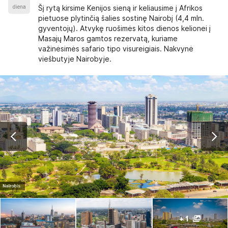
diena
Šį rytą kirsime Kenijos sieną ir keliausime į Afrikos
pietuose plytinčią šalies sostinę Nairobį (4,4 mln.
gyventojų). Atvykę ruošimės kitos dienos kelionei į
Masajų Maros gamtos rezervatą, kuriame
važinėsimės safario tipo visureigiais. Nakvynė
viešbutyje Nairobyje.
+ 1