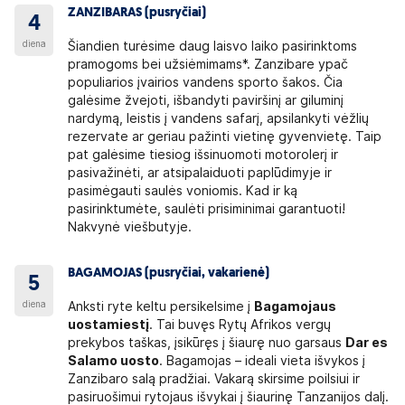
ZANZIBARAS (pusryčiai)
4
diena
Šiandien turėsime daug laisvo laiko pasirinktoms
pramogoms bei užsiėmimams*. Zanzibare ypač
populiarios įvairios vandens sporto šakos. Čia
galėsime žvejoti, išbandyti paviršinį ar giluminį
nardymą, leistis į vandens safarį, apsilankyti vėžlių
rezervate ar geriau pažinti vietinę gyvenvietę. Taip
pat galėsime tiesiog išsinuomoti motorolerį ir
pasivažinėti, ar atsipalaiduoti paplūdimyje ir
pasimėgauti saulės voniomis. Kad ir ką
pasirinktumėte, saulėti prisiminimai garantuoti!
Nakvynė viešbutyje.
BAGAMOJAS (pusryčiai, vakarienė)
5
diena
Anksti ryte keltu persikelsime į
Bagamojaus
uostamiestį
. Tai buvęs Rytų Afrikos vergų
prekybos taškas, įsikūręs į šiaurę nuo garsaus
Dar es
Salamo uosto
. Bagamojas – ideali vieta išvykos į
Zanzibaro salą pradžiai. Vakarą skirsime poilsiui ir
pasiruošimui rytojaus išvykai į šiaurinę Tanzanijos dalį.