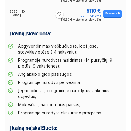
11920 € visiems su skrydžiu
5110 €
2026 11 10
Rezervuoti
16 dienų
10220 € visiems
11920 € visiems su skrydžiu
Į kainą įskaičiuota:
Apgyvendinimas viešbučiuose, lodžijose,
stovyklavietėse (14 nakvynių);
Programoje nurodytas maitinimas (14 pusryčių, 9
pietūs, 9 vakarienės);
Anglakalbio gido paslaugos;
Programoje nurodyti pervežimai;
Įėjimo bilietai į programoje nurodytus lankomus
objektus;
Mokesčiai į nacionalinius parkus;
Programoje nurodyta ekskursinė programa.
Į kainą neįskaičiuota: