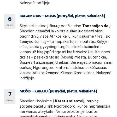
Nakvynė lodžijoje.
BAGAMOJAS – MOŠIS (pusryčiai, pietūs, vakarienė)
6
diena
Šįryt keliausime į šiaurę per šiaurinę
Tanzanijos dalį
.
Šiandien nemažai laiko praleisime judėdami vienu
pagrindinių visos Afrikos kelių, kur pajusime tikrąjį šio
žemyno šurmulį – tai nepakartojama patirtis. Kelyje
mūsų laukia gyvybingi turgūs, atokūs kaimeliai ir
vienas už kitą įspūdingesni kraštovaizdžiai. Kelionės
tikslas – pasiekti Mošio (Moshi) miestą. Būtent čia,
Šiaurės Tanzanijoje, driekiasi Serengečio nacionalinis
parkas, Ngorongoro krateris ir stūkso aukščiausias
visame Afrikos žemyne Kilimandžaro kalnas. Nakvynė
lodžijoje.
MOŠIS – KARATU (pusryčiai, pietūs, vakarienė)
7
diena
Šiandien išvyksime į
Karatu miestelį
, tarpinę
stotelę pakeliui link Ngorongoro, kurios nepraleidžia
nei vienas atvykėlis. Nenustebkite, jei būsite
pasveikinti smalsių vietinių vaikų. Vienas kitas