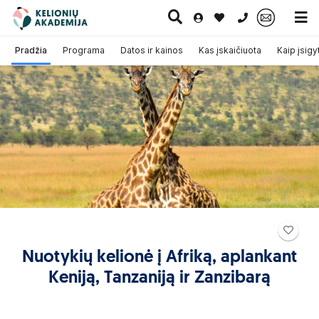
0 700 11007
Pradžia
Programa
Datos ir kainos
Kas įskaičiuota
Kaip įsigyt
Paskutinė
Pažintinės
Egzotinės
Kruizai
minutė
kelionės
kelionės
Nuotykių kelionė į Afriką, aplankant
Keniją, Tanzaniją ir Zanzibarą