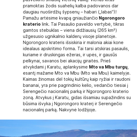
pramoktas žodis suahelių kalba padovanos dar
daugiau nuoširdžių šypsenų – habari („labas“)!
Pamažu artėsime kvapą gniaužiančio
Ngorongoro
kraterio
link. Tai Pasaulio paveldo vertybė, tikras
gamtos stebuklas – viena didžiausių (265 km²)
užgesusio ugnikalnio kalderų visoje planetoje.
Ngorongoro krateris išsiskiria ir malonia akiai kone
idealaus apskritimo forma. Tai tarsi atskiras pasaulis,
kuriame ir druskingas ežeras, ir upės, ir gausūs
pelkynai, savanos bei akacijų giraitės. Prieš
atvykdami į Karatu, aplankysime
Mto va Mbu turgų
,
esantį mažame Mto va Mbu (Mto wa Mbu) kaimelyje.
Kaimas žinomas dėl tokių kultūrų kaip ryžiai ir raudoni
bananai, yra prie pagrindinio kelio, vedančio tiesiai į
Serengečio nacionalinį parką ir Ngorongoro kraterio
zoną. Atvykus į Karatu, gidas išsamiau supažindins su
būsima išvyka į Ngorongoro kraterį ir Serengečio
nacionalinį parką. Nakvynė lodžijoje.