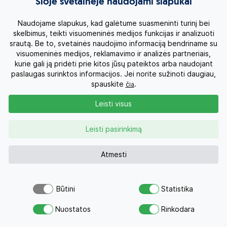
Šioje svetainėje naudojami slapukai
Naudojame slapukus, kad galėtume suasmeninti turinį bei
skelbimus, teikti visuomeninės medijos funkcijas ir analizuoti
srautą. Be to, svetainės naudojimo informaciją bendriname su
visuomeninės medijos, reklamavimo ir analizės partneriais,
kurie gali ją pridėti prie kitos jūsų pateiktos arba naudojant
paslaugas surinktos informacijos. Jei norite sužinoti daugiau,
spauskite
.
čia
Leisti visus
Peru ir Bolivija
Leisti pasirinkimą
Peru
15d.
2630 €
Nuo
Atmesti
Su skrydžiu 4030 €
Kelionės datos
Būtini
Statistika
PRIJUNGIMAS PRIE ANGLAKALBĖS GRUPĖS
Šiuo pasiūlymu šiandien jau
Atsiųsk užklausą
domėjosi 17 žmonių
Nuostatos
Rinkodara
Savo svajonių atostogoms