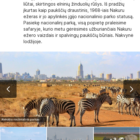
liūtai, skirtingos elninių žinduolių rūšys. Iš pradžių
įkurtas kaip paukščių draustinis, 1968-iais Nakuru
ežeras ir jo apylinkės įgijo nacionalinio parko statusą.
Pasiekę nacionalinį parką, visą popietę praleisime
safaryje, kurio metu gėrėsimės užburiančiais Nakuru
ežero vaizdais ir spalvingų paukščių būriais. Nakvynė
lodžijoje.
+ 3