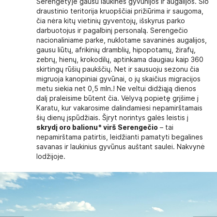
Serengetyje gausu laukinės gyvūnijos ir augalijos. Šio
draustinio teritorija kruopščiai prižiūrima ir saugoma,
čia nėra kitų vietinių gyventojų, išskyrus parko
darbuotojus ir pagalbinį personalą. Serengečio
nacionaliniame parke, nuklotame savaninės augalijos,
gausu liūtų, afrikinių dramblių, hipopotamų, žirafų,
zebrų, hienų, krokodilų, aptinkama daugiau kaip 360
skirtingų rūšių paukščių. Net ir sausuoju sezonu čia
migruoja kanopiniai gyvūnai, o jų skaičius migracijos
metu siekia net 0,5 mln.! Ne veltui didžiąją dienos
dalį praleisime būtent čia. Vėlyvą popietę grįšime į
Karatu, kur vakarosime dalindamiesi nepamirštamais
šių dienų įspūdžiais. Šįryt norintys galės leistis į
skrydį oro balionu* virš Serengečio
– tai
nepamirštama patirtis, leidžianti pamatyti begalines
savanas ir laukinius gyvūnus auštant saulei. Nakvynė
lodžijoje.