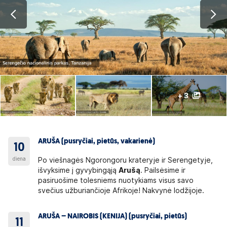
+ 3
ARUŠA (pusryčiai, pietūs, vakarienė)
10
diena
Po viešnagės Ngorongoru krateryje ir Serengetyje,
išvyksime į gyvybingąją
Arušą
. Pailsėsime ir
pasiruošime tolesniems nuotykiams visus savo
svečius užburiančioje Afrikoje! Nakvynė lodžijoje.
ARUŠA – NAIROBIS (KENIJA) (pusryčiai, pietūs)
11