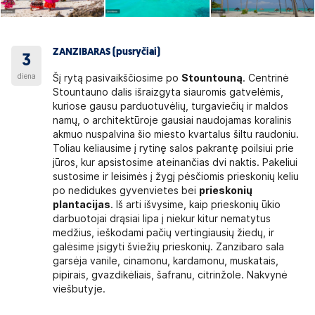
ZANZIBARAS (pusryčiai)
3
diena
Šį rytą pasivaikščiosime po
Stountouną
. Centrinė
Stountauno dalis išraizgyta siauromis gatvelėmis,
kuriose gausu parduotuvėlių, turgaviečių ir maldos
namų, o architektūroje gausiai naudojamas koralinis
akmuo nuspalvina šio miesto kvartalus šiltu raudoniu.
Toliau keliausime į rytinę salos pakrantę poilsiui prie
jūros, kur apsistosime ateinančias dvi naktis. Pakeliui
sustosime ir leisimės į žygį pėsčiomis prieskonių keliu
po nedidukes gyvenvietes bei
prieskonių
plantacijas
. Iš arti išvysime, kaip prieskonių ūkio
darbuotojai drąsiai lipa į niekur kitur nematytus
medžius, ieškodami pačių vertingiausių žiedų, ir
galėsime įsigyti šviežių prieskonių. Zanzibaro sala
garsėja vanile, cinamonu, kardamonu, muskatais,
pipirais, gvazdikėliais, šafranu, citrinžole. Nakvynė
viešbutyje.