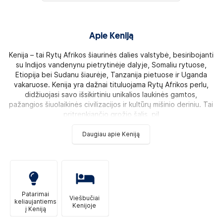
Apie Keniją
Kenija – tai Rytų Afrikos šiaurinės dalies valstybė, besiribojanti
su Indijos vandenynu pietrytinėje dalyje, Somaliu rytuose,
Etiopija bei Sudanu šiaurėje, Tanzanija pietuose ir Uganda
vakaruose. Kenija yra dažnai tituluojama Rytų Afrikos perlu,
didžiuojasi savo išsikirtiniu unikalios laukinės gamtos,
pažangios šiuolaikinės civilizacijos ir kultūrų mišinio deriniu. Tai
pritrenkiančio grožio šalis, pil
Daugiau apie Keniją
Patarimai
Viešbučiai
keliaujantiems
Kenijoje
į Keniją