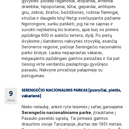
gyvybės: juodieji raganosiai, leopardai, afrikiniai
drambliai, hipopotamai, liūtai, gepardai, antilopės
gnu, zebrai, žirafos, beždžionės, rožiniai flamingai,
stručiai ir daugelis kitų! Netgi svečiuojantis pačiame
Ngorongore, sunku patikėti, jog tai ne sapnas ir
suvokti neįtikėtiną šio kraterio, apie kurį vis primins
įspūdinga 600 m aukščio ketera, dydį. Po pietų
išvyksime į šiandienos nakvynės stovyklą, esančią
Seroneros regione, pačioje Serengečio nacionalinio
parko širdyje. Laukia nepaprastas vakaras,
mėgaujantis įspūdingais gamtos peizažais ir čia pat
tiesiog virte verdančiu paslaptingu gyvūnijos
pasauliu. Nakvynė privačioje palapinėje su
patogumais.
SERENGEČIO NACIONALINIS PARKAS (pusryčiai, pietūs,
9
vakarienė)
diena
Nieko nelaukę, anksti ryte leisimės į safarį garsiajame
Serengečio nacionaliniame parke
, įtrauktame į
Pasaulio paveldo sąrašą. Tai pirmasis gamtos
draustinis visoje Tanzanijoje, įkurtas dar 1951 metais.