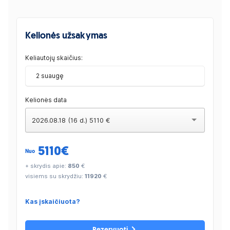
Kelionės užsakymas
Keliautojų skaičius:
2 suaugę
Kelionės data
2026.08.18 (16 d.) 5110 €
5110
€
Nuo
+ skrydis apie:
850
€
visiems su skrydžiu:
11920
€
Kas įskaičiuota?