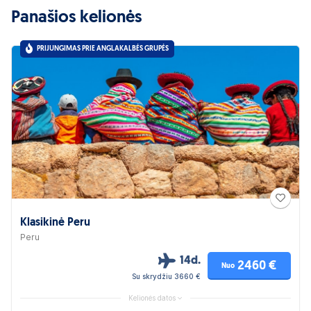
Panašios kelionės
PRIJUNGIMAS PRIE ANGLAKALBĖS GRUPĖS
Klasikinė Peru
Peru
14d.
2460 €
Nuo
Su skrydžiu 3660 €
Kelionės datos