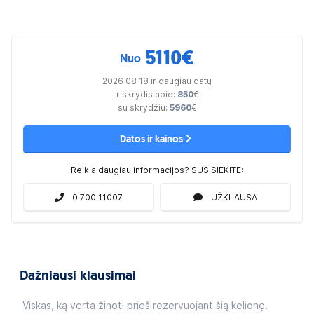
5110
€
Nuo
2026 08 18 ir daugiau datų
+ skrydis apie:
850
€
su skrydžiu:
5960
€
Datos ir kainos
Reikia daugiau informacijos? SUSISIEKITE:
0 700 11007
UŽKLAUSA
Dažniausi klausimai
Viskas, ką verta žinoti prieš rezervuojant šią kelionę.