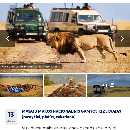
+ 1
MASAJŲ MAROS NACIONALINIS GAMTOS REZERVATAS
13
(pusryčiai, pietūs, vakarienė)
diena
Visą dieną praleisime laukinės gamtos apsuptyje!