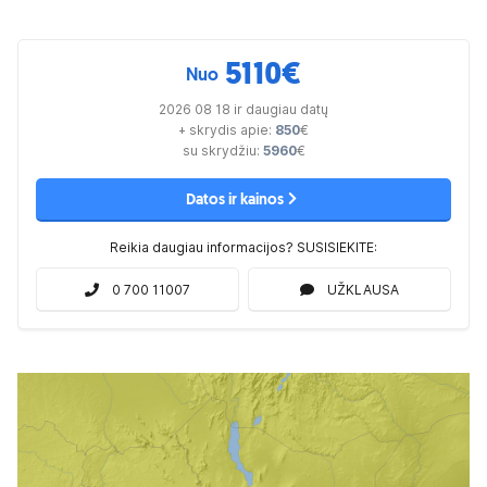
5110
€
Nuo
2026 08 18 ir daugiau datų
+ skrydis apie:
850
€
su skrydžiu:
5960
€
Datos ir kainos
Reikia daugiau informacijos? SUSISIEKITE:
0 700 11007
UŽKLAUSA