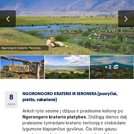
+ 2
NGORONGORO KRATERIS IR SERONERA (pusryčiai,
8
pietūs, vakarienė)
diena
Anksti ryte sėsime į džipus ir pradėsime kelionę po
Ngorongoro kraterio platybes
. Didžiąją dienos dalį
praleisime tyrinėdami kraterio teritoriją ir stebėdami
lygumose klajojančius gyvūnus. Čia išties gausu