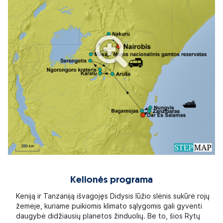
Kelionės programa
Keniją ir Tanzaniją išvagojęs Didysis lūžio slėnis sukūrė rojų
žemėje, kuriame puikiomis klimato sąlygomis gali gyventi
daugybė didžiausių planetos žinduolių. Be to, šios Rytų