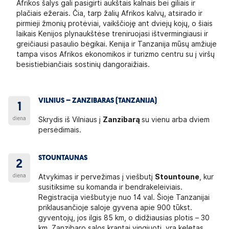
Afrikos šalys gali pasigirti aukštais kalnais bei giliais ir
plačiais ežerais. Čia, tarp žalių Afrikos kalvų, atsirado ir
pirmieji žmonių protėviai, vaikščioję ant dviejų kojų, o šiais
laikais Kenijos plynaukštėse treniruojasi ištvermingiausi ir
greičiausi pasaulio bėgikai. Kenija ir Tanzanija mūsų amžiuje
tampa visos Afrikos ekonomikos ir turizmo centru su į viršų
besistiebiančiais sostinių dangoraižiais.
VILNIUS – ZANZIBARAS (TANZANIJA)
1
diena
Skrydis iš Vilniaus į
Zanzibarą
su vienu arba dviem
persėdimais.
STOUNTAUNAS
2
diena
Atvykimas ir pervežimas į viešbutį
Stountoune
, kur
susitiksime su komanda ir bendrakeleiviais.
Registracija viešbutyje nuo 14 val. Šioje Tanzanijai
priklausančioje saloje gyvena apie 900 tūkst.
gyventojų, jos ilgis 85 km, o didžiausias plotis – 30
km. Zanzibaro salos krantai vingiuoti, yra keletas