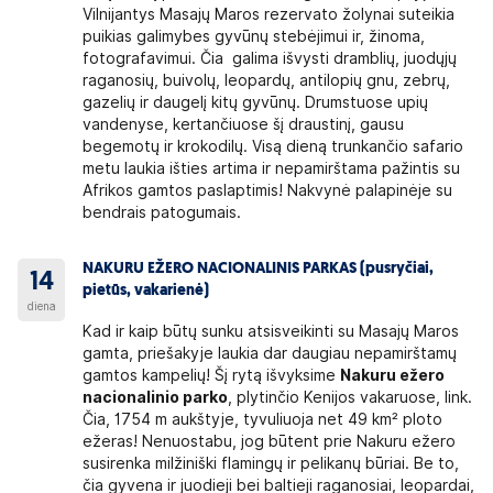
Vilnijantys Masajų Maros rezervato žolynai suteikia
puikias galimybes gyvūnų stebėjimui ir, žinoma,
fotografavimui. Čia galima išvysti dramblių, juodųjų
raganosių, buivolų, leopardų, antilopių gnu, zebrų,
gazelių ir daugelį kitų gyvūnų. Drumstuose upių
vandenyse, kertančiuose šį draustinį, gausu
begemotų ir krokodilų. Visą dieną trunkančio safario
metu laukia išties artima ir nepamirštama pažintis su
Afrikos gamtos paslaptimis! Nakvynė palapinėje su
bendrais patogumais.
NAKURU EŽERO NACIONALINIS PARKAS (pusryčiai,
14
pietūs, vakarienė)
diena
Kad ir kaip būtų sunku atsisveikinti su Masajų Maros
gamta, priešakyje laukia dar daugiau nepamirštamų
gamtos kampelių! Šį rytą išvyksime
Nakuru ežero
nacionalinio parko
, plytinčio Kenijos vakaruose, link.
Čia, 1754 m aukštyje, tyvuliuoja net 49 km² ploto
ežeras! Nenuostabu, jog būtent prie Nakuru ežero
susirenka milžiniški flamingų ir pelikanų būriai. Be to,
čia gyvena ir juodieji bei baltieji raganosiai, leopardai,