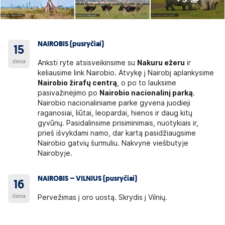
NAIROBIS (pusryčiai)
15
diena
Anksti ryte atsisveikinsime su
Nakuru ežeru
ir
keliausime link Nairobio. Atvykę į Nairobį aplankysime
Nairobio žirafų centrą
, o po to lauksime
pasivažinėjimo po
Nairobio nacionalinį parką
.
Nairobio nacionaliniame parke gyvena juodieji
raganosiai, liūtai, leopardai, hienos ir daug kitų
gyvūnų. Pasidalinsime prisiminimais, nuotykiais ir,
prieš išvykdami namo, dar kartą pasidžiaugsime
Nairobio gatvių šurmuliu. Nakvynė viešbutyje
Nairobyje.
NAIROBIS – VILNIUS (pusryčiai)
16
diena
Pervežimas į oro uostą. Skrydis į Vilnių.