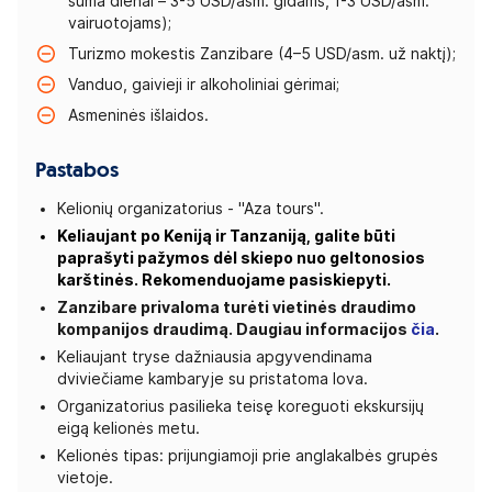
suma dienai – 3-5 USD/asm. gidams, 1-3 USD/asm.
vairuotojams);
Turizmo mokestis Zanzibare (4–5 USD/asm. už naktį);
Vanduo, gaivieji ir alkoholiniai gėrimai;
Asmeninės išlaidos.
Pastabos
Kelionių organizatorius - "Aza tours".
Keliaujant po Keniją ir Tanzaniją, galite būti
paprašyti pažymos dėl skiepo nuo geltonosios
karštinės. Rekomenduojame pasiskiepyti.
Zanzibare privaloma turėti vietinės draudimo
kompanijos draudimą. Daugiau informacijos
čia
.
Keliaujant tryse dažniausia apgyvendinama
dviviečiame kambaryje su pristatoma lova.
Organizatorius pasilieka teisę koreguoti ekskursijų
eigą kelionės metu.
Kelionės tipas: prijungiamoji prie anglakalbės grupės
vietoje.