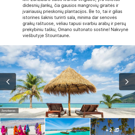
didesnių įlankų, čia gausios mangrovių giraitės ir
įvairiausių prieskonių plantacijos. Be to, tai ir gilias
istorines šaknis turinti sala, minima dar senovės
graikų raštuose, vėliau tapusi svarbiu arabų ir persų
prekybiniu tašku, Omano sultonato sostine! Nakvynė
viešbutyje Stountaune.
+ 2