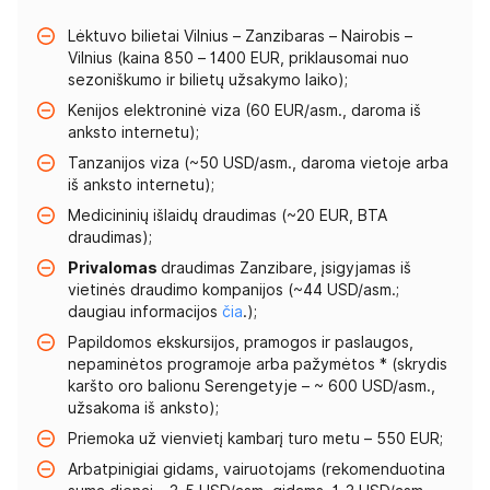
Lėktuvo bilietai Vilnius – Zanzibaras – Nairobis –
Vilnius (kaina 850 – 1400 EUR, priklausomai nuo
sezoniškumo ir bilietų užsakymo laiko);
Kenijos elektroninė viza (60 EUR/asm., daroma iš
anksto internetu);
Tanzanijos viza (~50 USD/asm., daroma vietoje arba
iš anksto internetu);
Medicininių išlaidų draudimas (~20 EUR, BTA
draudimas);
Privalomas
draudimas Zanzibare, įsigyjamas iš
vietinės draudimo kompanijos (~44 USD/asm.;
daugiau informacijos
čia
.);
Papildomos ekskursijos, pramogos ir paslaugos,
nepaminėtos programoje arba pažymėtos * (skrydis
karšto oro balionu Serengetyje – ~ 600 USD/asm.,
užsakoma iš anksto);
Priemoka už vienvietį kambarį turo metu – 550 EUR;
Arbatpinigiai gidams, vairuotojams (rekomenduotina