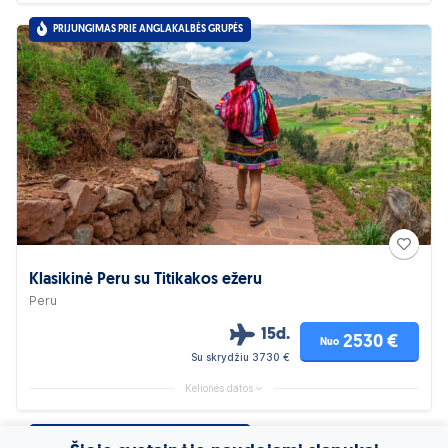
PRIJUNGIMAS PRIE ANGLAKALBĖS GRUPĖS
Klasikinė Peru su Titikakos ežeru
Peru
15d.
2530 €
Nuo
Su skrydžiu 3730 €
Kelionės datos
PRIJUNGIMAS PRIE ANGLAKALBĖS GRUPĖS