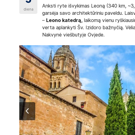
Anksti ryte išvykimas Leoną (340 km, ~3,5
diena
garsėja savo architektūriniu paveldu. Lais
–
Leono katedrą,
laikomą vienu ryškiausi
verta aplankyti Šv. Izidoro bažnyčią. Vėlia
Nakvynė viešbutyje Ovjede.