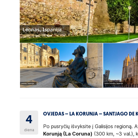
OVJEDAS – LA KORUNJA – SANTJAGO DE KO
4
Po pusryčių išvyksite į Galisijos regioną.
diena
Korunją (La Coruna)
(300 km, ~3 val.), 