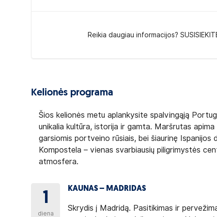
Reikia daugiau informacijos? SUSISIEKIT
Kelionės programa
Šios kelionės metu aplankysite spalvingąją Portugali
unikalia kultūra, istorija ir gamta. Maršrutas apim
garsiomis portveino rūsiais, bei šiaurinę Ispanijos 
Kompostela – vienas svarbiausių piligrimystės cent
atmosfera.
KAUNAS – MADRIDAS
1
Skrydis į Madridą. Pasitikimas ir pervežim
diena