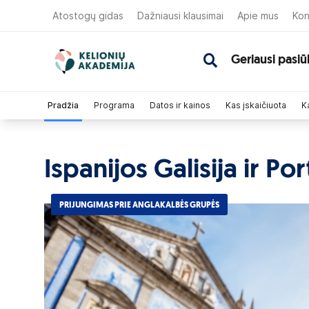
Atostogų gidas
Dažniausi klausimai
Apie mus
Kon
Geriausi pasiū
Pradžia
Programa
Datos ir kainos
Kas įskaičiuota
Ka
Ispanijos Galisija ir Por
PRIJUNGIMAS PRIE ANGLAKALBĖS GRUPĖS