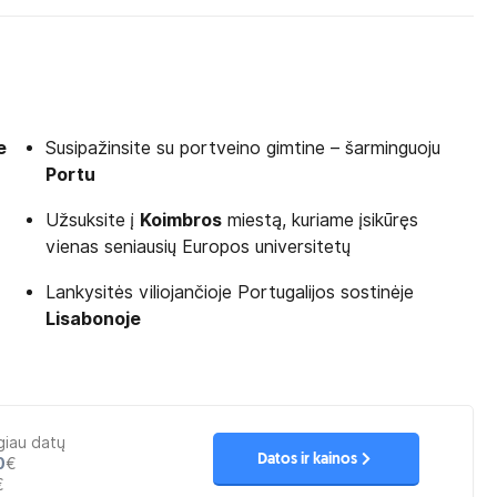
e
Susipažinsite su portveino gimtine – šarminguoju
Portu
Užsuksite į
Koimbros
miestą, kuriame įsikūręs
vienas seniausių Europos universitetų
Lankysitės viliojančioje Portugalijos sostinėje
Lisabonoje
giau datų
Datos ir kainos
0
€
€