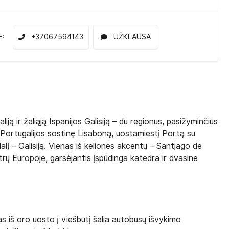
E:
+37067594143
UŽKLAUSA
ją ir žaliąją Ispanijos Galisiją – du regionus, pasižyminčius
a Portugalijos sostinę Lisaboną, uostamiestį Portą su
dalį – Galisiją. Vienas iš kelionės akcentų – Santjago de
rų Europoje, garsėjantis įspūdinga katedra ir dvasine
as iš oro uosto į viešbutį šalia autobusų išvykimo