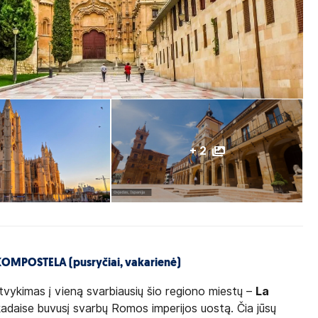
+ 2
MPOSTELA (pusryčiai, vakarienė)
 Atvykimas į vieną svarbiausių šio regiono miestų –
La
kadaise buvusį svarbų Romos imperijos uostą. Čia jūsų