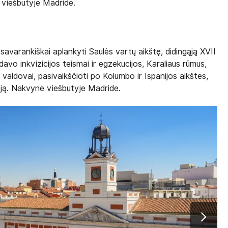
 viešbutyje Madride.
varankiškai aplankyti Saulės vartų aikštę, didingąją XVII
davo inkvizicijos teismai ir egzekucijos, Karaliaus rūmus,
 valdovai, pasivaikščioti po Kolumbo ir Ispanijos aikštes,
ėją. Nakvynė viešbutyje Madride.