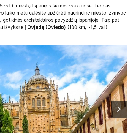
 val.), miestą Ispanijos šiaurės vakaruose. Leonas
vo laiko metu galėsite apžiūrėti pagrindinę miesto įžymybę
ų gotikinės architektūros pavyzdžių Ispanijoje. Taip pat
u išvyksite į
Ovjedą (Oviedo)
(130 km, ~1,5 val.).