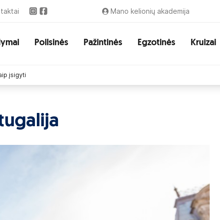
taktai
Mano kelionių akademija
lymai
Poilsinės
Pažintinės
Egzotinės
Kruizai
ip įsigyti
tugalija