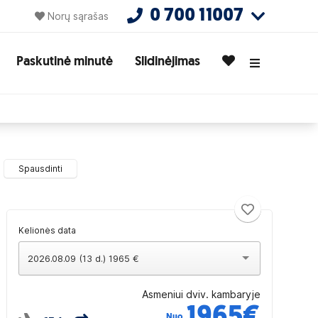
0 700 11007
Norų sąrašas
Paskutinė minutė
Slidinėjimas
Spausdinti
Kelionės data
2026.08.09 (13 d.) 1965 €
Asmeniui dviv. kambaryje
1965
€
Nuo