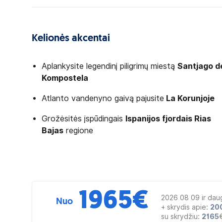
Kelionės akcentai
Aplankysite legendinį piligrimų miestą
Santjago d
Kompostela
Atlanto vandenyno gaivą pajusite
La Korunjoje
Grožėsitės įspūdingais
Ispanijos fjordais Rias
Bajas
regione
1965
€
2026 08 09 ir dau
Nuo
+ skrydis apie:
20
su skrydžiu:
2165