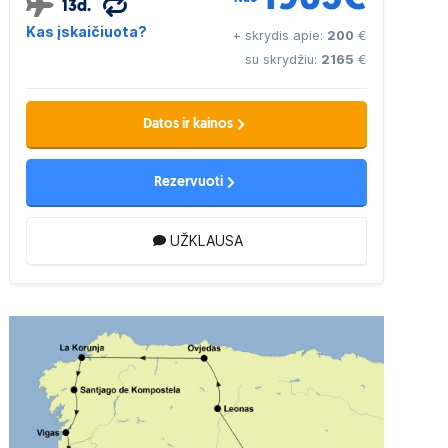
13d.
Kas įskaičiuota?
+ skrydis apie:
200
€
su skrydžiu:
2165
€
Datos ir kainos
Rezervuoti
UŽKLAUSA