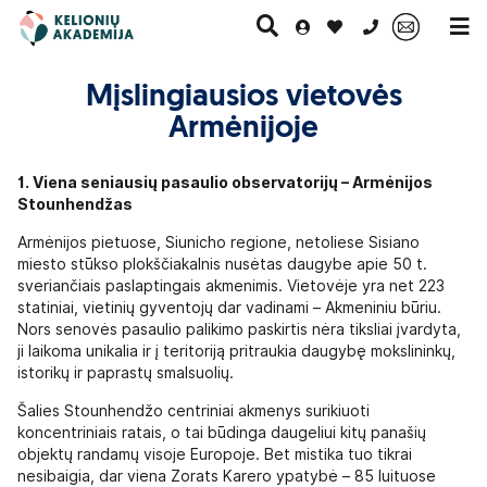
0 700 11007
Mįslingiausios vietovės
Armėnijoje
Paskutinė
Pažintinės
Egzotinės
Kruizai
minutė
kelionės
kelionės
1. Viena seniausių pasaulio observatorijų – Armėnijos
Stounhendžas
Armėnijos pietuose, Siunicho regione, netoliese Sisiano
miesto stūkso plokščiakalnis nusėtas daugybe apie 50 t.
sveriančiais paslaptingais akmenimis. Vietovėje yra net 223
statiniai, vietinių gyventojų dar vadinami – Akmeniniu būriu.
Nors senovės pasaulio palikimo paskirtis nėra tiksliai įvardyta,
ji laikoma unikalia ir į teritoriją pritraukia daugybę mokslininkų,
istorikų ir paprastų smalsuolių.
Šalies Stounhendžo centriniai akmenys surikiuoti
koncentriniais ratais, o tai būdinga daugeliui kitų panašių
objektų randamų visoje Europoje. Bet mistika tuo tikrai
nesibaigia, dar viena Zorats Karero ypatybė – 85 luituose