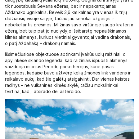
tik nuostabusis Sevana ežeras, bet ir nepakartojamas
Aždahako ugnikalnis. Beveik 3,6 km kalnas yra vienas iš trijų
didžiausių visoje šalyje, tačiau jau senokai užgesęs ir
nebekeliantis grėsmės. Milžinas savo viršūnėje saugo kraterį ir
ežerą, bet taip pat jo nuolydyje išsibarstę nepaaiškinamos
kilmės akmenys, kuriuos vietiniai gyventojai vadina drakonais,
o patį Aždahaką – drakonų namais.
Išsimėčiusiose objektuose aptinkami įvairūs uolų raižiniai, o
apylinkėse sklando legenda, kad raižiniais išpuošti akmenys
vaizduoja mitinius Periodų parko herojus, kurie pasak
legendos, kadaise buvo užtvėrę kelią žmonės link vandens ir
reikalavo aukų, kad šie galėtų atsigaivinti. Dar vienas keistas
radinys – ne vulkaninės kilmės skylė, tačiau mokslininkai
tvirtina, kad ji atsirado dėl asteroido.