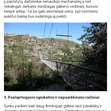
jį pastatytų darbininkai nenaudojo mechanizmų ir net
reikalingas darbams medžiagas gabeno vežimais, kuriuos
tempė arkliai. Tai be galo ekstremali vieta, tad turintiems
aukščio baimę bus sudėtinga ją įveikti.
3. Paslaptingasis ugnikalnis ir nepaaiškinami raižiniai
Sunku patikėti kiek daug Armėnijoje galima rasti pasakiškų ir
daugybę klausimų keliančių vietovių. Gegharkuni srityje yra ne