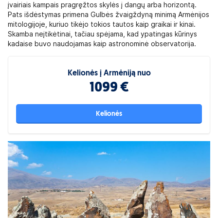
įvairiais kampais pragręžtos skylės į dangų arba horizontą.
Pats išdėstymas primena Gulbės žvaigždyną minimą Armėnijos
mitologijoje, kuriuo tikėjo tokios tautos kaip graikai ir kinai.
Skamba neįtikėtinai, tačiau spėjama, kad ypatingas kūrinys
kadaise buvo naudojamas kaip astronominė observatorija.
Kelionės į Armėniją nuo
1099 €
Kelionės