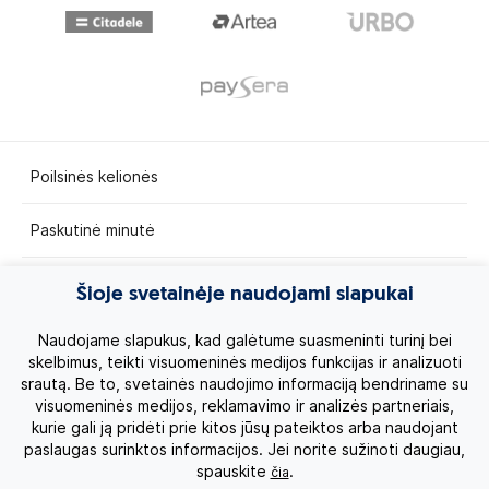
Poilsinės kelionės
Paskutinė minutė
Egzotinės kelionės
Šioje svetainėje naudojami slapukai
Kruizai
Naudojame slapukus, kad galėtume suasmeninti turinį bei
skelbimus, teikti visuomeninės medijos funkcijas ir analizuoti
srautą. Be to, svetainės naudojimo informaciją bendriname su
Kelionės po Lietuvą
visuomeninės medijos, reklamavimo ir analizės partneriais,
kurie gali ją pridėti prie kitos jūsų pateiktos arba naudojant
Apie mus
paslaugas surinktos informacijos. Jei norite sužinoti daugiau,
spauskite
.
čia