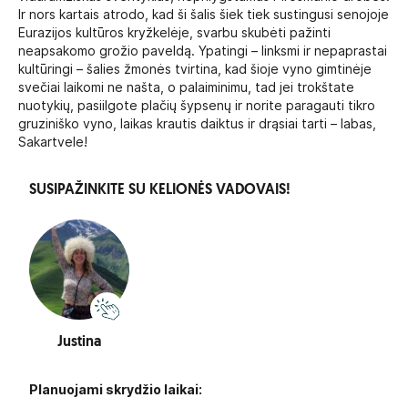
Ir nors kartais atrodo, kad ši šalis šiek tiek sustingusi senojoje
Eurazijos kultūros kryžkelėje, svarbu skubėti pažinti
neapsakomo grožio paveldą. Ypatingi – linksmi ir nepaprastai
kultūringi – šalies žmonės tvirtina, kad šioje vyno gimtinėje
svečiai laikomi ne našta, o palaiminimu, tad jei trokštate
nuotykių, pasiilgote plačių šypsenų ir norite paragauti tikro
gruziniško vyno, laikas krautis daiktus ir drąsiai tarti – labas,
Sakartvele!
SUSIPAŽINKITE SU KELIONĖS VADOVAIS!
Justina
Planuojami skrydžio laikai: