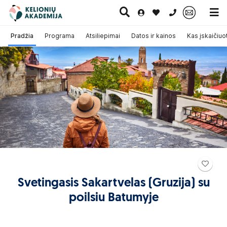
0 700 11007
Pradžia
Programa
Atsiliepimai
Datos ir kainos
Kas įskaičiuo
Paskutinė
Pažintinės
Egzotinės
Kruizai
minutė
kelionės
kelionės
Svetingasis Sakartvelas (Gruzija) su
poilsiu Batumyje