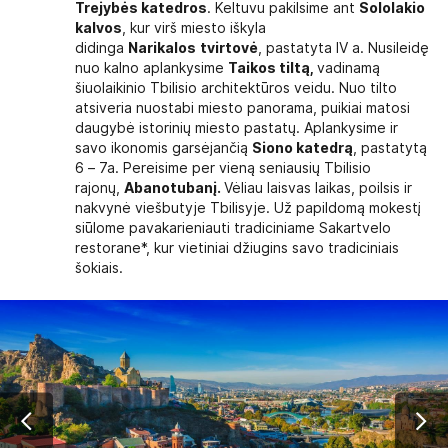
Trejybės katedros
. Keltuvu pakilsime ant
Sololakio
kalvos
, kur virš miesto iškyla
didinga
Narikalos
tvirtovė
, pastatyta IV a. Nusileidę
nuo kalno aplankysime
Taikos tiltą,
vadinamą
šiuolaikinio Tbilisio architektūros veidu. Nuo tilto
atsiveria nuostabi miesto panorama, puikiai matosi
daugybė istorinių miesto pastatų. Aplankysime ir
savo ikonomis garsėjančią
Siono katedrą
, pastatytą
6 – 7a. Pereisime per vieną seniausių Tbilisio
rajonų,
Abanotubanį.
Vėliau laisvas laikas, poilsis ir
nakvynė viešbutyje Tbilisyje. Už papildomą mokestį
siūlome pavakarieniauti tradiciniame Sakartvelo
restorane*, kur vietiniai džiugins savo tradiciniais
šokiais.