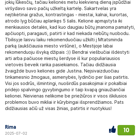
jokių lūkesčių, tačiau kelionės metu kiekvieną dieną įspūdžiai
viršydavo savo pačių užkeltą kartelę. Sakartvelas yra
neįtikėtinai gražus, kontrastingas - miestai, kalnai, kurortas,
atrodo lyg būčiau aplankęs 5 šalis. Kelionė apmąstyta iki
menkiausios detalės, kad kuo daugiau būtų įmanoma pamatyti,
apčiuopti, paragauti, patirti ir kad niekada nebūtų nuobodu.
Tbilisyje laisvu laiku rekomenduočiau užkilti į Mtatsminda
parką (aukščiausia miesto viršūnė), o Mestijoje labai
rekomenduoju išvyką džipais :)) Bendrai viešbučiai išdėstyti
arti arba pačiuose miestų šerdyse iš kur populiariausios
vietovės beveik ranka pasiekiamos. Tačiau didžiausia
žvaigždė buvo kelionės gidė Justina. Neįsivaizduočiau
tinkamesnio žmogaus, asmenybės, lydinčio per šias patirtis.
Visi jos sodrūs, išmintingi, nuoširdūs pasakojimai ir pokalbiai
pridėjo spalvingo gyvybingumo ir taip kvapą gniaužiančiai
kelionei. Neivienas nelikome be priežiūros ir visos iškilusios
problemos buvo mikliai ir kūrybingai išsprendžiamos. Pats
didžiausias ačiū už visas žinias, patirtis ir nuotykius!
Rima
10
2025-07-02