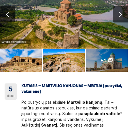
+ 1
KUTAISIS – MARTVILIO KANJONAS – MESTIJA (pusryčiai,
5
vakarienė)
diena
Po pusryčių pasieksime
Martvilio kanjoną
. Tai –
natūralus gamtos stebuklas, kur galėsime padaryti
įspūdingų nuotraukų. Siūlome
pasiplaukioti valtele
*
ir pasigrožėti kanjonu iš vandens. Vyksime į
Aukštutinį
Svanetį
. Šis regionas vadinamas