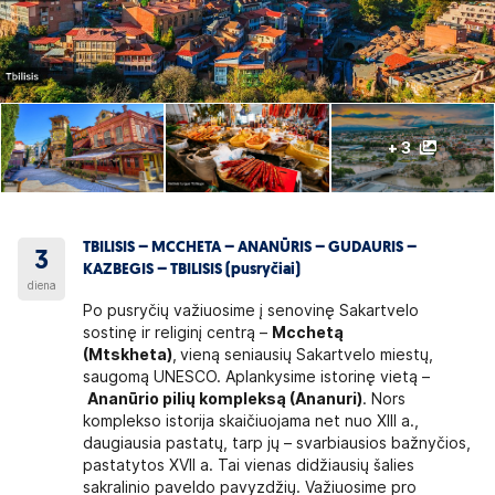
+ 3
TBILISIS – MCCHETA – ANANŪRIS – GUDAURIS –
3
KAZBEGIS – TBILISIS (pusryčiai)
diena
Po pusryčių važiuosime į senovinę Sakartvelo
sostinę ir religinį centrą –
Mcchetą
(Mtskheta)
,
vieną seniausių Sakartvelo miestų,
saugomą UNESCO. Aplankysime istorinę vietą –
Ananūrio pilių kompleksą (Ananuri)
. Nors
komplekso istorija skaičiuojama net nuo XIII a.,
daugiausia pastatų, tarp jų – svarbiausios bažnyčios,
pastatytos XVII a. Tai vienas didžiausių šalies
sakralinio paveldo pavyzdžių. Važiuosime pro