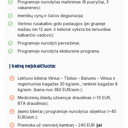
Programoje nurodytas maitinimas (8 pusryčiai, 3
vakarienės);
Imeriškų vynų ir čačos degustacija;
Vietinio rusakalbio gido paslaugos (jei grupėje
mažiau nei 12 asm. ir kelionė vyksta be lietuviškai
kalbančio vadovo);
Programoje nurodyti pervežimai;
Programoje nurodyta ekskursinė programa.
Į kainą neįskaičiuota:
Lėktuvo bilietai Vilnius – Tbilisis – Batumis – Vilnius ir
registruotas bagažas 30 kg/asm., rankinis bagažas 8
kg/asm. (kaina nuo 380 EUR/asm.);
Medicininių išlaidų užsienyje draudimas (~10 EUR,
BTA draudimas);
Įėjimo bilietai į programoje nurodytus objektus (~40
EUR/asm.);
Priemoka už vienvietį kambarį – 240 EUR (
jei