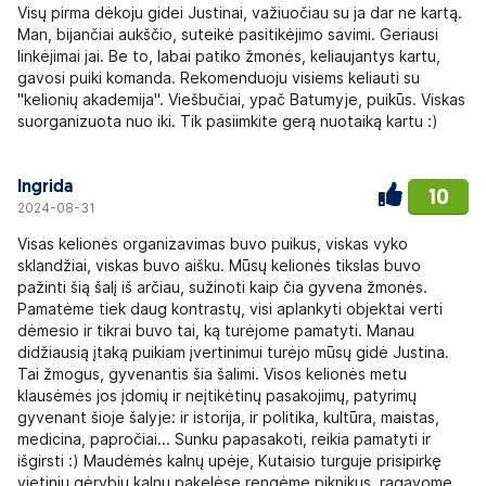
Visų pirma dėkoju gidei Justinai, važiuočiau su ja dar ne kartą.
Man, bijančiai aukščio, suteikė pasitikėjimo savimi. Geriausi
linkėjimai jai. Be to, labai patiko žmonės, keliaujantys kartu,
gavosi puiki komanda. Rekomenduoju visiems keliauti su
"kelionių akademija". Viešbučiai, ypač Batumyje, puikūs. Viskas
suorganizuota nuo iki. Tik pasiimkite gerą nuotaiką kartu :)
Ingrida
10
2024-08-31
Visas kelionės organizavimas buvo puikus, viskas vyko
sklandžiai, viskas buvo aišku. Mūsų kelionės tikslas buvo
pažinti šią šalį iš arčiau, sužinoti kaip čia gyvena žmonės.
Pamatėme tiek daug kontrastų, visi aplankyti objektai verti
dėmesio ir tikrai buvo tai, ką turėjome pamatyti. Manau
didžiausią įtaką puikiam įvertinimui turėjo mūsų gidė Justina.
Tai žmogus, gyvenantis šia šalimi. Visos kelionės metu
klausėmės jos įdomių ir neįtikėtinų pasakojimų, patyrimų
gyvenant šioje šalyje: ir istorija, ir politika, kultūra, maistas,
medicina, papročiai... Sunku papasakoti, reikia pamatyti ir
išgirsti :) Maudėmės kalnų upėje, Kutaisio turguje prisipirkę
vietinių gėrybių kalnų pakelėse rengėme piknikus, ragavome