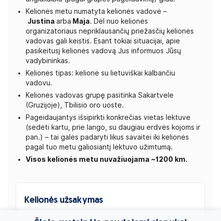
Kelionės metu numatyta kelionės vadovė –
Justina
arba
Maja
. Dėl nuo kelionės
organizatoriaus nepriklausančių priežasčių kelionės
vadovas gali keistis. Esant tokiai situacijai, apie
pasikeitusį kelionės vadovą Jus informuos Jūsų
vadybininkas.
Kelionės tipas: kelionė su lietuviškai kalbančiu
vadovu.
Kelionės vadovas grupę pasitinka Sakartvele
(Gruzijoje), Tbilisio oro uoste.
Pageidaujantys išsipirkti konkrečias vietas lėktuve
(sėdėti kartu, prie lango, su daugiau erdvės kojoms ir
pan.) – tai galės padaryti likus savaitei iki kelionės
pagal tuo metu galiosiantį lėktuvo užimtumą.
Visos kelionės metu nuvažiuojama ~1200 km.
Kelionės užsakymas