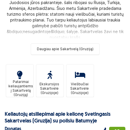
Juodosios jūros pakrantėje. šalis ribojasi su Rusija, Turkija,
Armėnija, Azerbaidžanu. Šiuo metu Sakartvele pradedama
turizmo sferos plėtra: statomi nauji viešbučiai, kuriami turistų
pritraukimo planai. Tuo tarpu keliautojus labiausiai traukia
galimybė pabūti turistų antplūdžio
&bdquo;nesugadintoje&ldquo; šalyje. Sakartvelas žavi ne tik
nuostabiu kra&s
Daugiau apie Sakartvelą (Gruziją)
Patarimai
Ekskursijos
Viešbučiai
keliaujantiems
Sakartvele
Sakartvele
į Sakartvelą
(Gruzijoje)
(Gruzijoje)
(Gruziją)
Keliautojų atsiliepimai apie kelionę Svetingasis
Sakartvelas (Gruzija) su poilsiu Batumyje
Donatas