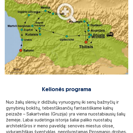
Kelionės programa
Nuo žalių slėnių ir didžiulių vynuogynų iki senų bažnyčių ir
gynybinių bokštų, tebestūksančių fantastiškame kalnų
peizaže – Sakartvelas (Gruzija) yra viena nuostabiausių šalių
žemėje. Labai sudėtinga istorija šaliai paliko nuostabų
architektūros ir meno paveldą: senovės miestus olose,
viduramžiškas šventyklas, neprilygstamas Pirosmanio drobes.