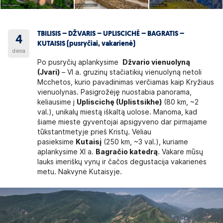
TBILISIS – DŽVARIS – UPLISCICHĖ – BAGRATIS –
4
KUTAISIS (pusryčiai, vakarienė)
diena
Po pusryčių aplankysime
Džvario vienuolyną
(Jvari)
– VI a. gruzinų stačiatikių vienuolyną netoli
Mcchetos, kurio pavadinimas verčiamas kaip Kryžiaus
vienuolynas. Pasigrožėję nuostabia panorama,
keliausime į
Upliscichę (Uplistsikhe)
(80 km, ~2
val.), unikalų miestą iškaltą uolose. Manoma, kad
šiame mieste gyventojai apsigyveno dar pirmajame
tūkstantmetyje prieš Kristų. Vėliau
pasieksime
Kutaisį
(250 km, ~3 val.), kuriame
aplankysime XI a.
Bagračio katedrą
. Vakare mūsų
lauks imeriškų vynų ir čačos degustacija vakarienės
metu. Nakvynė Kutaisyje.