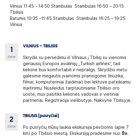
Vilnius 11:45 – 14:50 Stambulas Stambulas 16:50 – 20:15
Tbilisis
Batumis 10:35 –11:45 Stambulas Stambulas 16:25 – 19:25
Vilnius
VILNIUS – TBILISIS
1
diena
Skrydis su persėdimu iš Vilniaus į Tbilisį su vienomis
geriausių Europos avialinijų „Turkish airlines“, tad
kelionė bus komfortabili ir neprailgs. Skrydžio metu
galėsime mėgautis įvairiomis pramogomis (muzika,
filmai, kompiuteriniai žaidimai) bei lėktuve pateikiamu
maitinimu. Nusileidus tarptautiniame Tbilisio oro
uoste, mus pasitiks kelionės vadovas ir vietiniai
partneriai. Registracija viešbutyje. Nakvynė Tbilisyje.
TBILISIS (pusryčiai)
2
diena
Po pusryčių mūsų laukia ekskursija pėsčiomis (apie 7
km) po Tbilisio miestą. Ekskursiją pradėsime nuo
Šv.