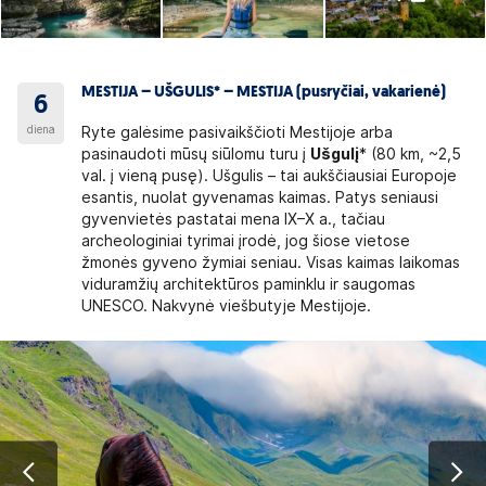
MESTIJA – UŠGULIS* – MESTIJA (pusryčiai, vakarienė)
6
diena
Ryte galėsime pasivaikščioti Mestijoje arba
pasinaudoti mūsų siūlomu turu į
Ušgulį
* (80 km, ~2,5
val. į vieną pusę). Ušgulis – tai aukščiausiai Europoje
esantis, nuolat gyvenamas kaimas. Patys seniausi
gyvenvietės pastatai mena IX–X a., tačiau
archeologiniai tyrimai įrodė, jog šiose vietose
žmonės gyveno žymiai seniau. Visas kaimas laikomas
viduramžių architektūros paminklu ir saugomas
UNESCO. Nakvynė viešbutyje Mestijoje.