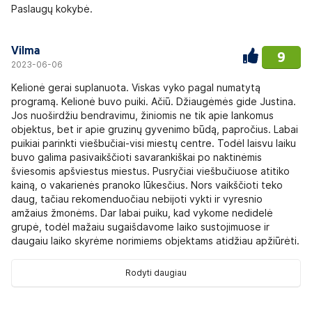
Paslaugų kokybė.
Vilma
9
2023-06-06
Kelionė gerai suplanuota. Viskas vyko pagal numatytą
programą. Kelionė buvo puiki. Ačiū. Džiaugėmės gide Justina.
Jos nuoširdžiu bendravimu, žiniomis ne tik apie lankomus
objektus, bet ir apie gruzinų gyvenimo būdą, papročius. Labai
puikiai parinkti viešbučiai-visi miestų centre. Todėl laisvu laiku
buvo galima pasivaikščioti savarankiškai po naktinėmis
šviesomis apšviestus miestus. Pusryčiai viešbučiuose atitiko
kainą, o vakarienės pranoko lūkesčius. Nors vaikščioti teko
daug, tačiau rekomenduočiau nebijoti vykti ir vyresnio
amžaius žmonėms. Dar labai puiku, kad vykome nedidelė
grupė, todėl mažaiu sugaišdavome laiko sustojimuose ir
daugaiu laiko skyrėme norimiems objektams atidžiau apžiūrėti.
Rodyti daugiau