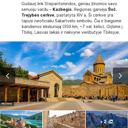
Gudaurį link Stepantsmindos, geriau žinomos savo
senuoju vardu –
Kazbegis
. Regionas garsėja
Švč.
Trejybės cerkve
, pastatyta XIV a. Ši cerkvė yra
tapusi neoficialiu Sakartvelo simboliu. Čia ir baigsime
šiandienos ekskursiją (350 km, ~7 val. kelio). Grįšime į
Tbilisį. Laisvas laikas ir nakvynė viešbutyje Tbilisyje.
+ 2