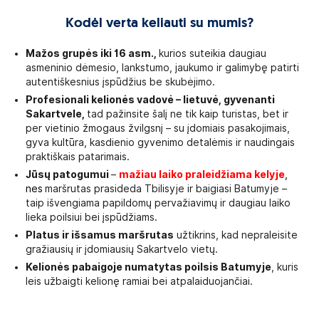
Kodėl verta keliauti su mumis?
Mažos grupės iki 16 asm.,
kurios suteikia daugiau
asmeninio dėmesio, lankstumo, jaukumo ir galimybę patirti
autentiškesnius įspūdžius be skubėjimo.
Profesionali kelionės vadovė – lietuvė, gyvenanti
Sakartvele,
tad pažinsite šalį ne tik kaip turistas, bet ir
per vietinio žmogaus žvilgsnį – su įdomiais pasakojimais,
gyva kultūra, kasdienio gyvenimo detalėmis ir naudingais
praktiškais patarimais.
Jūsų patogumui
–
mažiau laiko praleidžiama kelyje
,
nes
maršrutas prasideda Tbilisyje ir baigiasi Batumyje –
taip išvengiama papildomų pervažiavimų ir daugiau laiko
lieka poilsiui bei įspūdžiams.
Platus ir išsamus maršrutas
užtikrins, kad nepraleisite
gražiausių ir įdomiausių Sakartvelo vietų.
Kelionės pabaigoje numatytas poilsis Batumyje
, kuris
leis užbaigti kelionę ramiai bei atpalaiduojančiai.