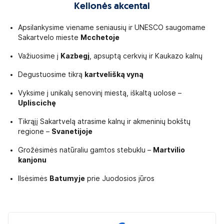
Kelionės akcentai
Apsilankysime viename seniausių ir UNESCO saugomame
Sakartvelo mieste
Mcchetoje
Važiuosime į
Kazbegį
, apsuptą cerkvių ir Kaukazo kalnų
Degustuosime tikrą
kartvelišką vyną
Vyksime į unikalų senovinį miestą, iškaltą uolose –
Upliscichę
Tikrąjį Sakartvelą atrasime kalnų ir akmeninių bokštų
regione –
Svanetijoje
Grožėsimės natūraliu gamtos stebuklu –
Martvilio
kanjonu
Ilsėsimės
Batumyje
prie Juodosios jūros