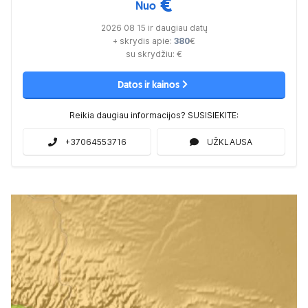
€
Nuo
2026 08 15 ir daugiau datų
+ skrydis apie:
380
€
su skrydžiu:
€
Datos ir kainos
Reikia daugiau informacijos? SUSISIEKITE:
+37064553716
UŽKLAUSA