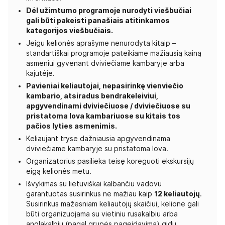
Dėl užimtumo programoje nurodyti viešbučiai
gali būti pakeisti panašiais atitinkamos
kategorijos viešbučiais.
Jeigu kelionės aprašyme nenurodyta kitaip –
standartiškai programoje pateikiame mažiausią kainą
asmeniui gyvenant dviviečiame kambaryje arba
kajutėje.
Pavieniai keliautojai, nepasirinkę vienviečio
kambario, atsiradus bendrakeleiviui,
apgyvendinami dviviečiuose / dviviečiuose su
pristatoma lova kambariuose su kitais tos
pačios lyties asmenimis.
Keliaujant tryse dažniausia apgyvendinama
dviviečiame kambaryje su pristatoma lova.
Organizatorius pasilieka teisę koreguoti ekskursijų
eigą kelionės metu.
Išvykimas su lietuviškai kalbančiu vadovu
garantuotas susirinkus ne mažiau kaip
12 keliautojų
.
Susirinkus mažesniam keliautojų skaičiui, kelionė gali
būti organizuojama su vietiniu rusakalbiu arba
anglakalbiu (pagal grupės pageidavimą) gidu.