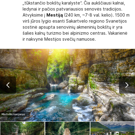
„tūkstančio bokštų karalyste“. Čia aukščiausi kalnai,
ledynai ir pačios patvariausios senovės tradicijos.
Atvyksime į
Mestiją
(240 km, ~7-8 val. kelio). 1500 m
virš jūros lygio esanti Sakartvelo regiono Svanetijos
sostinė apsupta senovinių akmeninių bokštų ir yra
šalies kalnų turizmo bei alpinizmo centras. Vakarienė
ir nakvynė Mestijos svečių namuose.
+ 1