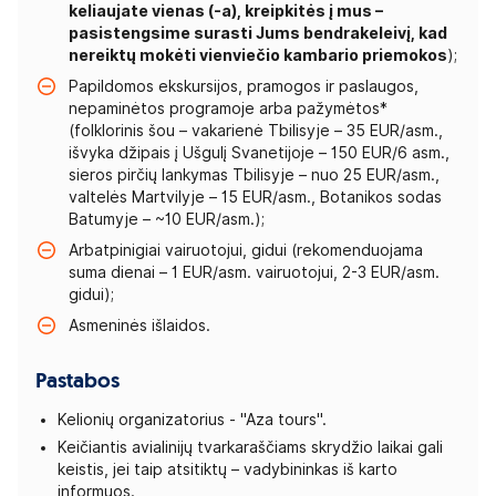
keliaujate vienas (-a), kreipkitės į mus –
pasistengsime surasti Jums bendrakeleivį, kad
nereiktų mokėti vienviečio kambario priemokos
);
Papildomos ekskursijos, pramogos ir paslaugos,
nepaminėtos programoje arba pažymėtos*
(folklorinis šou – vakarienė Tbilisyje – 35 EUR/asm.,
išvyka džipais į Ušgulį Svanetijoje – 150 EUR/6 asm.,
sieros pirčių lankymas Tbilisyje – nuo 25 EUR/asm.,
valtelės Martvilyje – 15 EUR/asm., Botanikos sodas
Batumyje – ~10 EUR/asm.);
Arbatpinigiai vairuotojui, gidui (rekomenduojama
suma dienai – 1 EUR/asm. vairuotojui, 2-3 EUR/asm.
gidui);
Asmeninės išlaidos.
Pastabos
Kelionių organizatorius - "Aza tours".
Keičiantis avialinijų tvarkaraščiams skrydžio laikai gali
keistis, jei taip atsitiktų – vadybininkas iš karto
informuos.