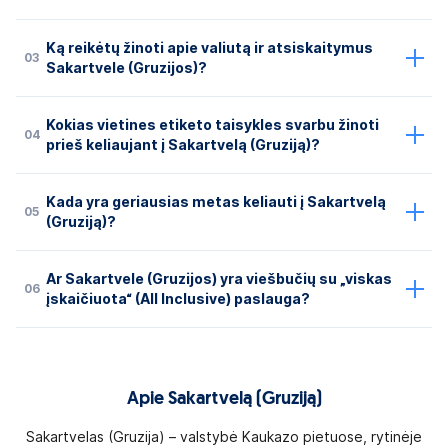
Ką reikėtų žinoti apie valiutą ir atsiskaitymus
03
Sakartvele (Gruzijos)?
Kokias vietines etiketo taisykles svarbu žinoti
04
prieš keliaujant į Sakartvelą (Gruziją)?
Kada yra geriausias metas keliauti į Sakartvelą
05
(Gruziją)?
Ar Sakartvele (Gruzijos) yra viešbučių su „viskas
06
įskaičiuota“ (All Inclusive) paslauga?
Apie Sakartvelą (Gruziją)
Sakartvelas (Gruzija) – valstybė Kaukazo pietuose, rytinėje