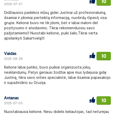
10
2026-07-01
Didžiausios padėkos mūsų gidei Justinai už profesionalumą,
išsamiai ir įdomiai perteiktą informaciją, nuoširdų rūpestį visa
grupe. Kelionė buvo ne tik įdomi, bet ir labai maloni dėl
pozityvumo ir atsidavimo. Tikrai rekomenduosiu savo
pažįstamiems!! Nuostabi kelionė, puiki šalis.Tikrai verta
apsilankyti Sakartvelą!!!
Vaidas
10
2025-08-29
Kelione labai patiko, buvo puikiai organizuota jokių
nesklandumų. Patys geriausi žodžiai apie mus lydejusia gidę
Justiną, tikra savo srities specialistė, labai išsamiai papasakojo
ir supažindino su Gruzija.
Antanas
10
2025-07-03
Nuostabiausia kelionė. Nesu didelis keliautojas, tad neturėjau