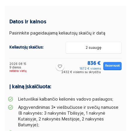
Datos ir kainos
Pasirinkite pageidaujamą keliautojų skaičių ir datą
Keliautojų skaičius:
2 suaugę
836 €
2026 08 15
Rezervuoti
9 dienos
1672 € visiems
nebėra vietų
2432 € visiems su skrydžiu
Į kainą įskaičiuota:
Lietuviškai kalbančio kelionės vadovo paslaugos;
Apgyvendinimas 3* viešbučiuose ir svečių namuose
(8 nakvynės: 3 nakvynės Tbilisyje, 1 nakvynė
Kutaisyje, 2 nakvynės Mestijoje, 2 nakvynės
Batumyje);