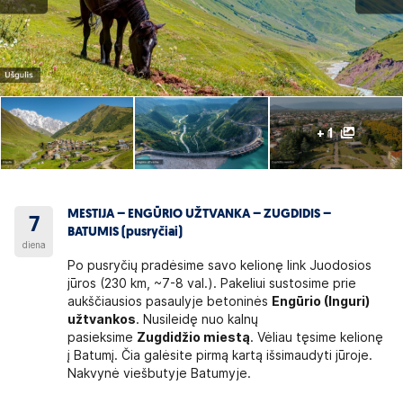
+ 1
MESTIJA – ENGŪRIO UŽTVANKA – ZUGDIDIS –
7
BATUMIS (pusryčiai)
diena
Po pusryčių pradėsime savo kelionę link Juodosios
jūros (230 km, ~7-8 val.). Pakeliui sustosime prie
aukščiausios pasaulyje betoninės
Engūrio (Inguri)
užtvankos
. Nusileidę nuo kalnų
pasieksime
Zugdidžio miestą
. Vėliau tęsime kelionę
į Batumį. Čia galėsite pirmą kartą išsimaudyti jūroje.
Nakvynė viešbutyje Batumyje.