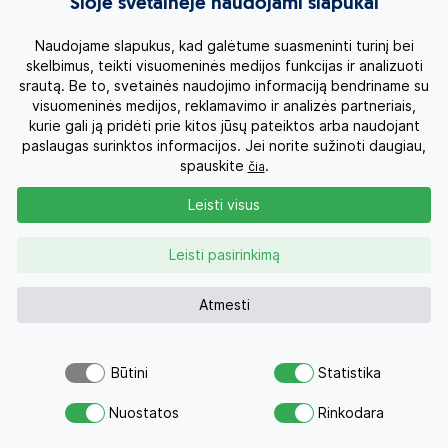
Keliautojų skaičius:
Šioje svetainėje naudojami slapukai
2 suaugę
Naudojame slapukus, kad galėtume suasmeninti turinį bei
skelbimus, teikti visuomeninės medijos funkcijas ir analizuoti
Kelionės data
srautą. Be to, svetainės naudojimo informaciją bendriname su
visuomeninės medijos, reklamavimo ir analizės partneriais,
kurie gali ją pridėti prie kitos jūsų pateiktos arba naudojant
paslaugas surinktos informacijos. Jei norite sužinoti daugiau,
spauskite
.
čia
€
Nuo
Leisti visus
+ skrydis apie:
380
€
visiems su skrydžiu:
€
Leisti pasirinkimą
Kas įskaičiuota?
Atmesti
Rezervuoti
Būtini
Statistika
Šiuo pasiūlymu šiandien jau
Atsiųsk užklausą
domėjosi 30 žmonių
Nuostatos
Rinkodara
Savo svajonių atostogoms