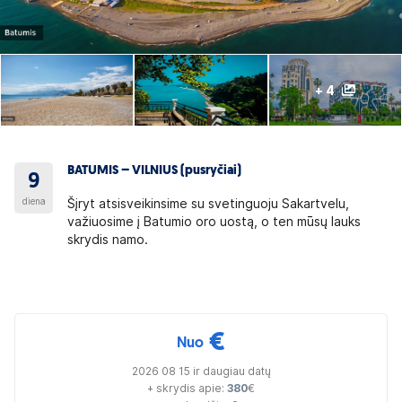
+ 4
BATUMIS – VILNIUS (pusryčiai)
9
diena
Šįryt atsisveikinsime su svetinguoju Sakartvelu,
važiuosime į Batumio oro uostą, o ten mūsų lauks
skrydis namo.
€
Nuo
2026 08 15 ir daugiau datų
+ skrydis apie:
380
€