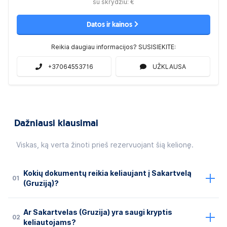
su skrydžiu:
€
Datos ir kainos
Reikia daugiau informacijos? SUSISIEKITE:
+37064553716
UŽKLAUSA
Dažniausi klausimai
Viskas, ką verta žinoti prieš rezervuojant šią kelionę.
Kokių dokumentų reikia keliaujant į Sakartvelą
01
(Gruziją)?
Ar Sakartvelas (Gruzija) yra saugi kryptis
02
keliautojams?