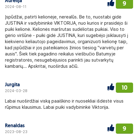
Aurelija
9
2024-08-11
Įspūdžai, patirti kelionėje, nerealūs. Be to, nuostabi gidė
JUSTINA ir vadybininkė VIKTORIJA, nuo kurios ir prasidėjo ši
puiki kelionė. Kelionės maršrutas sudėliotas puikiai. Viso to
gėrio viršūnė - puiki gidė JUSTINA, kuri sugebėjo įsiklausyti į
kiekvieno keliautojo pageidavimus, organizuoti kelionę taip,
kad įspūdžiai ir jos pateikiamos žinios tiesiog "varvėtų per
ausis". Šiek tiek pagadino reikalus viešbučio Batumyje
registratorės, nesugebėjusios parinkti jau sutvarkytų
kambarių... Apskritai, nuoširdus ačiū.
Jurgita
10
2024-03-28
Labai nuoširdžiai viską paaiškino ir nuosekliai išdėstė visus
rūpimus klausimus. Labai puiki vadybininkė Viktorija.
Renaldas
9
2023-08-23