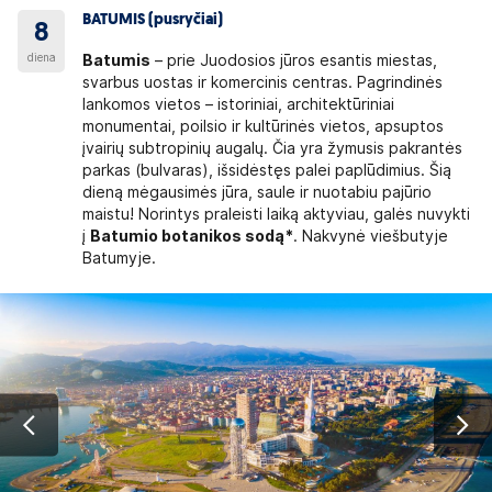
BATUMIS (pusryčiai)
8
diena
Batumis
– prie Juodosios jūros esantis miestas,
svarbus uostas ir komercinis centras. Pagrindinės
lankomos vietos – istoriniai, architektūriniai
monumentai, poilsio ir kultūrinės vietos, apsuptos
įvairių subtropinių augalų. Čia yra žymusis pakrantės
parkas (bulvaras), išsidėstęs palei paplūdimius. Šią
dieną mėgausimės jūra, saule ir nuotabiu pajūrio
maistu! Norintys praleisti laiką aktyviau, galės nuvykti
į
Batumio botanikos sodą*
. Nakvynė viešbutyje
Batumyje.