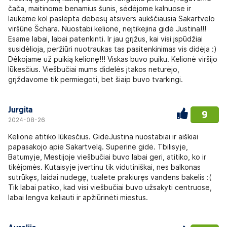
čača, maitinome benamius šunis, sėdėjome kalnuose ir
laukėme kol paslėpta debesų atsivers aukščiausia Sakartvelo
viršūnė Šchara. Nuostabi kelionė, neįtikėjina gidė Justina!!!
Esame labai, labai patenkinti. Ir jau grįžus, kai visi įspūdžiai
susidėlioja, peržiūri nuotraukas tas pasitenkinimas vis didėja :)
Dėkojame už puikią kelionę!!! Viskas buvo puiku. Kelionė viršijo
lūkesčius. Viešbučiai mums didelės įtakos neturėjo,
grįždavome tik permiegoti, bet šiaip buvo tvarkingi.
Jurgita
9
2024-08-26
Kelionė atitiko lūkesčius. GidėJustina nuostabiai ir aiškiai
papasakojo apie Sakartvelą. Superinė gidė. Tbilisyje,
Batumyje, Mestijoje viešbučiai buvo labai geri, atitiko, ko ir
tikėjomės. Kutaisyje įvertinu tik vidutiniškai, nes balkonas
sutrūkęs, laidai nudegę, tualete prakiuręs vandens bakelis :(
Tik labai patiko, kad visi viešbučiai buvo užsakyti centruose,
labai lengva keliauti ir apžiūrinėti miestus.