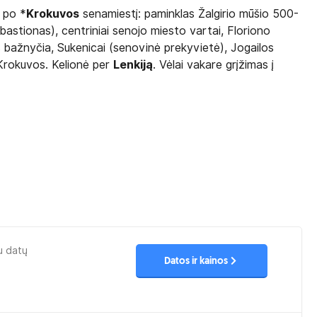
s po *
Krokuvos
senamiestį: paminklas Žalgirio mūšio 500-
bastionas), centriniai senojo miesto vartai, Floriono
s bažnyčia, Sukenicai (senovinė prekyvietė), Jogailos
 Krokuvos. Kelionė per
Lenkiją
. Vėlai vakare grįžimas į
u datų
Datos ir kainos