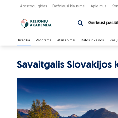
Atostogų gidas
Dažniausi klausimai
Apie mus
Kon
Geriausi pasiū
Pradžia
Programa
Atsiliepimai
Datos ir kainos
Kas į
Savaitgalis Slovakijos