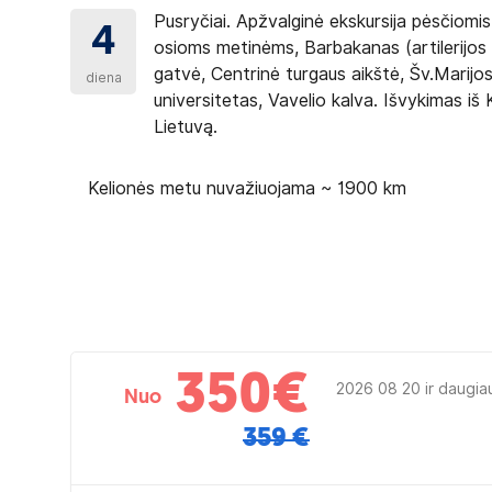
Pusryčiai. Apžvalginė ekskursija pėsčiomi
4
osioms metinėms, Barbakanas (artilerijos 
gatvė, Centrinė turgaus aikštė, Šv.Marijo
diena
universitetas, Vavelio kalva. Išvykimas iš
Lietuvą.
Kelionės metu nuvažiuojama ~ 1900 km
350
€
2026 08 20 ir daugia
Nuo
359 €