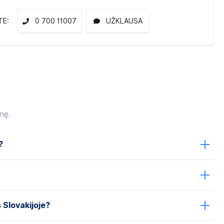
TE:
0 700 11007
UŽKLAUSA
nę.
?
s Slovakijoje?