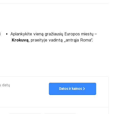
i
Aplankykite vieną gražiausių Europos miestų –
Krokuvą
, praeityje vadintą „antrąja Roma“.
u datų
Datos ir kainos