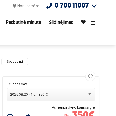
0 700 11007
Norų sąrašas
Paskutinė minutė
Slidinėjimas
Spausdinti
Kelionės data
2026.08.20 (4 d.) 350 €
Asmeniui dviv. kambaryje
350
€
Nuo