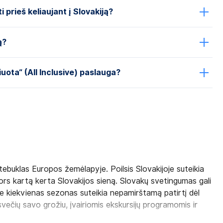
i prieš keliaujant į Slovakiją?
ą?
iuota“ (All Inclusive) paslauga?
tebuklas Europos žemėlapyje. Poilsis Slovakijoje suteikia
ors kartą kerta Slovakijos sieną. Slovakų svetingumas gali
rioje kiekvienas sezonas suteikia nepamirštamą patirtį dėl
svečių savo grožiu, įvairiomis ekskursijų programomis ir