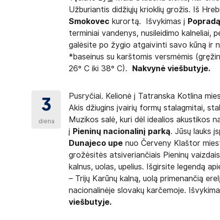
Užburiantis didžiųjų krioklių grožis. Iš Hreb
Smokovec
kurortą. Išvykimas į
Popradą
terminiai vandenys, nusileidimo kalneliai, p
galėsite po žygio atgaivinti savo kūną ir n
*baseinus su karštomis versmėmis (gręžin
26° C iki 38° C).
Nakvynė viešbutyje.
Pusryčiai. Kelionė į Tatranska Kotlina mies
3
Akis džiugins įvairių formų stalagmitai, stal
Muzikos salė, kuri dėl idealios akustikos
diena
į
Pieninų nacionalinį parką
. Jūsų lauks į
Dunajeco upe
nuo Červeny Klaštor mieste
grožėsitės atsiveriančiais Pieninų vaizdais
kalnus, uolas, upelius. Išgirsite legendą a
– Trijų Karūnų kalną, uolą primenančią ere
nacionalinėje slovakų karčemoje. Išvykima
viešbutyje.