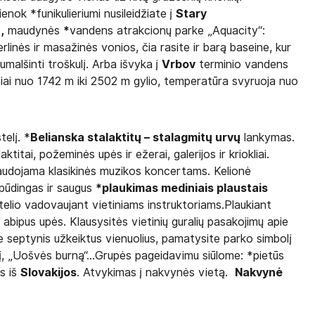
ienok *funikulieriumi nusileidžiate į
Stary
,
maudynės
*
vandens atrakcionų parke „Aquacity“:
erlinės ir masažinės vonios, čia rasite ir barą baseine, kur
umalšinti troškulį. Arba išvyka į
Vrbov
terminio vandens
iai nuo 1742 m iki 2502 m gylio, temperatūra svyruoja nuo
telį. *
Belianska stalaktitų – stalagmitų urvų
lankymas.
aktitai, požeminės upės ir ežerai, galerijos ir kriokliai.
 naudojama klasikinės muzikos koncertams. Kelionė
spūdingas ir saugus
*plaukimas mediniais plaustais
lio vadovaujant vietiniams instruktoriams.Plaukiant
 abipus upės. Klausysitės vietinių guralių pasakojimų apie
pie septynis užkeiktus vienuolius, pamatysite parko simbolį
lį, „Uošvės burną“...Grupės pageidavimu siūlome: *pietūs
s iš
Slovakijos
. Atvykimas į nakvynės vietą.
Nakvynė