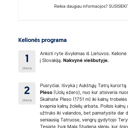
Reikia daugiau informacijos? SUSISIEKI
Kelionės programa
Anksti ryte išvykimas iš Lietuvos. Kelion
1
į
Slovakiją
.
Nakvynė viešbutyje.
diena
Pusryčiai. Išvyka į Aukštųjų Tatrų kurortą
2
Pleso
(Uolų ežero), nuo kur atsiveria nuo
Skalnate Pleso (1751 m) iki kalnų trobel
diena
kvapnia kalnų žolelių arbata. Poilsis kaln
užtruks iki valandos, bet pamatysite dar 
seniausią Tatruose, vengrų gydytojo Tery
Tęsiate žygį Mala Studena slėniu, kur šnio