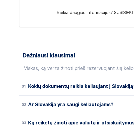
Reikia daugiau informacijos? SUSISIEKI
Dažniausi klausimai
Viskas, ką verta žinoti prieš rezervuojant šią kelio
Kokių dokumentų reikia keliaujant į Slovakiją
01
Ar Slovakija yra saugi keliautojams?
02
Ką reikėtų žinoti apie valiutą ir atsiskaitymu
03