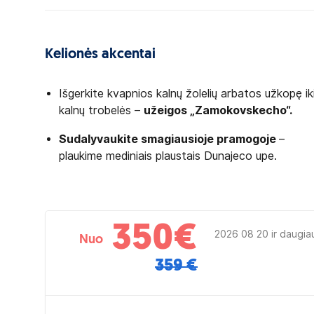
Kelionės akcentai
Išgerkite kvapnios kalnų žolelių arbatos užkopę ik
kalnų trobelės –
užeigos „Zamokovskecho“.
Sudalyvaukite smagiausioje pramogoje
–
plaukime mediniais plaustais Dunajeco upe.
350
€
2026 08 20 ir daugia
Nuo
359 €