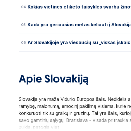
Kokias vietines etiketo taisykles svarbu žinot
04
Kada yra geriausias metas keliauti į Slovakij
05
Ar Slovakijoje yra viešbučių su „viskas įskaič
06
Apie Slovakiją
Slovakija yra maža Vidurio Europos šalis. Nedidelis s
ramybę, malonumą, emocinį pakilimą visiems, kurie n
konkuruoti tik su graikų ir gruzinų. Tai yra šalis, ku
savo gamtinių sąlygų. Bratislava - visada pritraukia 
puikia, patogia viet