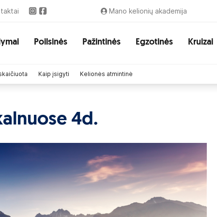
taktai
Mano kelionių akademija
lymai
Poilsinės
Pažintinės
Egzotinės
Kruizai
skaičiuota
Kaip įsigyti
Kelionės atmintinė
 kalnuose 4d.