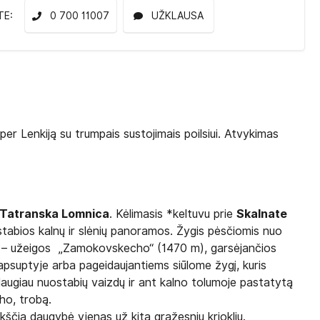
TE:
0 700 11007
UŽKLAUSA
ė per
Lenkiją
su trumpais sustojimais poilsiui. Atvykimas
Tatranska Lomnica
. Kėlimasis *keltuvu prie
Skalnate
stabios kalnų ir slėnių panoramos. Žygis pėsčiomis nuo
ės – užeigos „Zamokovskecho“ (1470 m), garsėjančios
ų apsuptyje arba pageidaujantiems siūlome žygį, kuris
daugiau nuostabių vaizdų ir ant kalno tolumoje pastatytą
ho, trobą.
kščia daugybė vienas už kitą gražesnių krioklių.