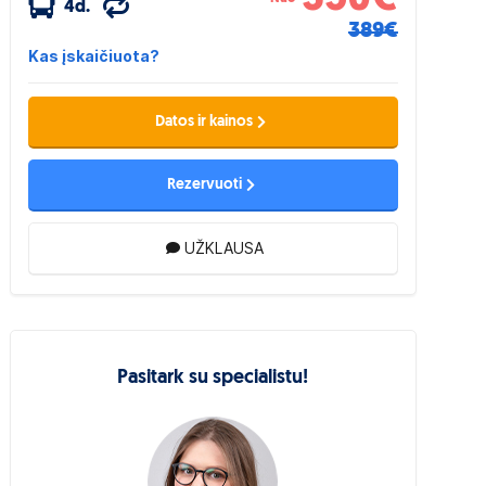
4d.
389€
Kas įskaičiuota?
Datos ir kainos
Rezervuoti
UŽKLAUSA
Pasitark su specialistu!