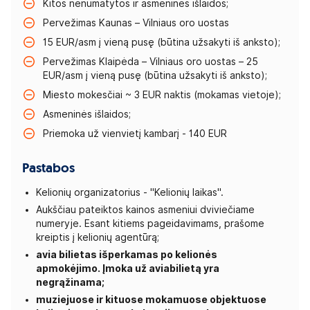
Kitos nenumatytos ir asmeninės išlaidos;
Pervežimas Kaunas – Vilniaus oro uostas
15 EUR/asm į vieną pusę (būtina užsakyti iš anksto);
Pervežimas Klaipėda – Vilniaus oro uostas – 25
EUR/asm į vieną pusę (būtina užsakyti iš anksto);
Miesto mokesčiai ~ 3 EUR naktis (mokamas vietoje);
Asmeninės išlaidos;
Priemoka už vienvietį kambarį - 140 EUR
Pastabos
Kelionių organizatorius - "Kelionių laikas".
Aukščiau pateiktos kainos asmeniui dviviečiame
numeryje. Esant kitiems pageidavimams, prašome
kreiptis į kelionių agentūrą;
avia bilietas išperkamas po kelionės
apmokėjimo. Įmoka už aviabilietą yra
negrąžinama;
muziejuose ir kituose mokamuose objektuose