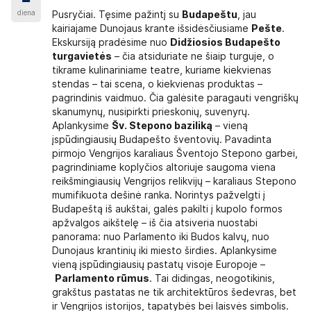
diena
Pusryčiai. Tęsime pažintį su
Budapeštu
, jau
kairiajame Dunojaus krante išsidėsčiusiame
Pešte
.
Ekskursiją pradėsime nuo
Didžiosios Budapešto
turgavietės
– čia atsiduriate ne šiaip turguje, o
tikrame kulinariniame teatre, kuriame kiekvienas
stendas – tai scena, o kiekvienas produktas –
pagrindinis vaidmuo. Čia galėsite paragauti vengriškų
skanumynų, nusipirkti prieskonių, suvenyrų.
Aplankysime
Šv. Stepono baziliką
– vieną
įspūdingiausių Budapešto šventovių. Pavadinta
pirmojo Vengrijos karaliaus Šventojo Stepono garbei,
pagrindiniame koplyčios altoriuje saugoma viena
reikšmingiausių Vengrijos relikvijų – karaliaus Stepono
mumifikuota dešinė ranka. Norintys pažvelgti į
Budapeštą iš aukštai, galės pakilti į kupolo formos
apžvalgos aikštelę – iš čia atsiveria nuostabi
panorama: nuo Parlamento iki Budos kalvų, nuo
Dunojaus krantinių iki miesto širdies. Aplankysime
vieną įspūdingiausių pastatų visoje Europoje –
Parlamento rūmus
. Tai didingas, neogotikinis,
grakštus pastatas ne tik architektūros šedevras, bet
ir Vengrijos istorijos, tapatybės bei laisvės simbolis.