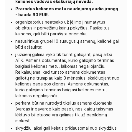
kelionės vadovas ekskursijų neveda.
Praradus kelionės metu naudojamą audio įrangą
- bauda 60 EUR.
organizatorius neatsako už įėjimo į numatytus
objektus ir pervežimų kainų pokyčius. Pasikeitus
kainoms, gali būti parašyta priemoka;
nesusirinkus grupei 10 suaugusių asmenų, kelionė gali
būti atšaukta;
į užsienį galima vykti tik turint galiojantį pasą arba
ATK. Asmens dokumentas, kurio galiojimo terminas
baigiasi kelionės metu, laikomas negaliojančiu.
Reikalaujama, kad turisto asmens dokumentas
galiotų ne trumpiau kaip 3 mėnesius, skaičiuojant nuo
kelionės pabaigos dienos. Asmens dokumentas,
kurio galiojimo terminas baigiasi kelionės metu,
laikomas negaliojančiu;
perkant būtina nurodyti tikslius asmens duomenis
(vardas ir pavardė kaip pase), nes klaidų taisymas
lėktuvo bilietuose yra galimas tik už papildomą
mokestį;
skrydžių laikai gali keistis priklausomai nuo skrydžius