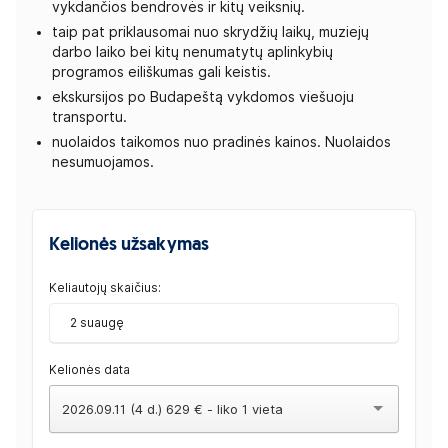
vykdančios bendrovės ir kitų veiksnių.
taip pat priklausomai nuo skrydžių laikų, muziejų
darbo laiko bei kitų nenumatytų aplinkybių
programos eiliškumas gali keistis.
ekskursijos po Budapeštą vykdomos viešuoju
transportu.
nuolaidos taikomos nuo pradinės kainos. Nuolaidos
nesumuojamos.
Kelionės užsakymas
Keliautojų skaičius:
2 suaugę
Kelionės data
2026.09.11 (4 d.) 629 € - liko 1 vieta