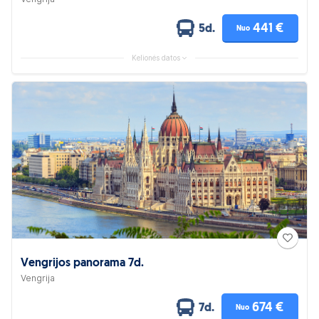
441 €
5d.
Nuo
Kelionės datos
Vengrijos panorama 7d.
Vengrija
674 €
7d.
Nuo