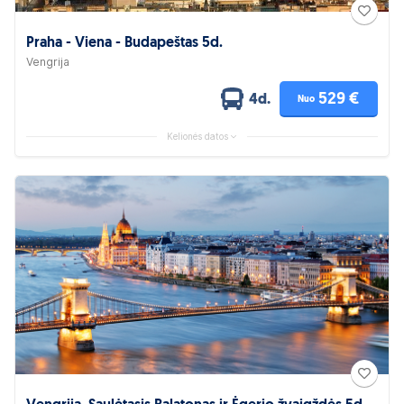
Praha - Viena - Budapeštas 5d.
Vengrija
529 €
4d.
Nuo
Kelionės datos