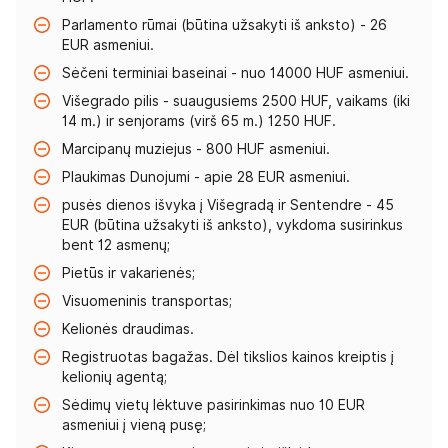
Parlamento rūmai (būtina užsakyti iš anksto) - 26
EUR asmeniui.
Sėčeni terminiai baseinai - nuo 14000 HUF asmeniui.
Višegrado pilis - suaugusiems 2500 HUF, vaikams (iki
14 m.) ir senjorams (virš 65 m.) 1250 HUF.
Marcipanų muziejus - 800 HUF asmeniui.
Plaukimas Dunojumi - apie 28 EUR asmeniui.
pusės dienos išvyka į Višegradą ir Sentendre - 45
EUR (būtina užsakyti iš anksto), vykdoma susirinkus
bent 12 asmenų;
Pietūs ir vakarienės;
Visuomeninis transportas;
Kelionės draudimas.
Registruotas bagažas. Dėl tikslios kainos kreiptis į
kelionių agentą;
Sėdimų vietų lėktuve pasirinkimas nuo 10 EUR
asmeniui į vieną pusę;