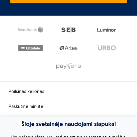
Poilsinės kelionės
Paskutinė minutė
Egzotinės kelionės
Šioje svetainėje naudojami slapukai
Kruizai