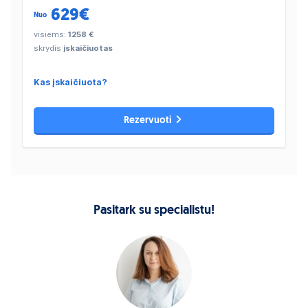
629
€
Nuo
visiems:
1258 €
skrydis
įskaičiuotas
Kas įskaičiuota?
Rezervuoti
Pasitark su specialistu!