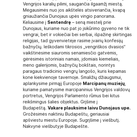
Vengrijos karalių pilimi, saugančia ilgaamžį miestą.
Mėgausimės nuo jos aikštelės atsiveriančia, kvapą
gniaužiančia Dunojaus upės vingio panorama.
Keliausime į
Sentendrę
– seną miestelį prie
Dunojaus, kuriame nuo pat jo įsikūrimo gyveno ne tik
vengrai, bet ir vokiečiai bei serbai, išpažinę skirtingas
religijas, tad gyvenvietėje rasime įvairių konfesijų
bažnyčių. Ieškodami tikrosios „vengriškos dvasios“
vaikštinėsime siauromis senamiesčio gatvėmis,
gėrėsimės istoriniais namais, įdomiais kiemeliais,
meno galerijomis, bažnyčių bokštais, norintys
paragaus tradicinio vengrų langošo, kuris kepamas
kone kiekvienoje tavernoje. Smaližių džiaugsmui,
aplankysime pirmąjį Europoje
Marcipanų muziejų
,
kuriame pamatysime marcipaninius Vengrijos valdovų
portretus, Vengrijos Parlamento rūmus bei kitus
reikšmingus šalies objektus. Grįšime į
Budapeštą.
Vakare plauksime laivu Dunojaus upe.
Grožėsimės naktiniu Budapeštu, geriausiai
apšviestu miestu Europoje. Sugrįšime į viešbutį.
Nakvynė viešbutyje Budapešte.