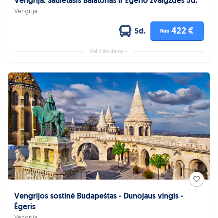
Vengrija. Saulėtasis Balatonas ir Ėgerio žvaigždės 5d.
Vengrija
422 €
5d.
Nuo
Kelionės datos
Vengrijos sostinė Budapeštas - Dunojaus vingis -
Ėgeris
Vengrija