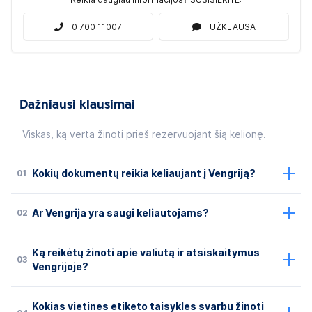
0 700 11007
UŽKLAUSA
Dažniausi klausimai
Viskas, ką verta žinoti prieš rezervuojant šią kelionę.
01
Kokių dokumentų reikia keliaujant į Vengriją?
02
Ar Vengrija yra saugi keliautojams?
Ką reikėtų žinoti apie valiutą ir atsiskaitymus
03
Vengrijoje?
Kokias vietines etiketo taisykles svarbu žinoti