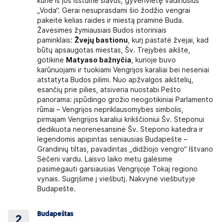
kurie iš jos išstūmė slavus, gyvenvietę vadinusius
„Voda“. Gerai nesuprasdami šio žodžio vengrai
pakeitė kelias raides ir miestą praminė Buda.
Žavėsimės žymiausiais Budos istoriniais
paminklais:
Žvejų bastionu
, kurį pastatė žvejai, kad
būtų apsaugotas miestas, Šv. Trejybės aikšte,
gotikine
Matyaso bažnyčia
, kurioje buvo
karūnuojami ir tuokiami Vengrijos karaliai bei neseniai
atstatyta Budos pilimi. Nuo apžvalgos aikštelių,
esančių prie pilies, atsiveria nuostabi Pešto
panorama: įspūdingo grožio neogotikiniai Parlamento
rūmai – Vengrijos nepriklausomybės simbolis,
pirmajam Vengrijos karaliui krikščioniui Šv. Steponui
dedikuota neorenesansinė Šv. Stepono katedra ir
legendomis apipintas seniausias Budapešte –
Grandinių tiltas, pavadintas „didžiojo vengro“ Ištvano
Sėčeni vardu. Laisvo laiko metu galėsime
pasimėgauti garsiausias Vengrijoje Tokaj regiono
vynais. Sugrįšime į viešbutį. Nakvynė viešbutyje
Budapešte.
Budapeštas
2