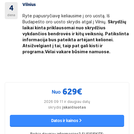
Vilnius
4
diena
Ryte papusryčiavę keliausime į oro uostą. Iš
Budapešto oro uosto skrydis atgal į Vilnių.
Skrydžių
laikai kinta priklausomai nuo skrydžius
vykdančios bendrovės ir kitų veiksnių. Patikslinta
informacija bus pateikta artėjant kelionei.
Atsižvelgiant į tai, taip pat gali kisti ir
programa.Vėlai vakare būsime namuose.
629
€
Nuo
2026 09 11 ir daugiau datų
skrydis
įskaičiuotas
Datos ir kainos
Reikia daugiau informacijos? SUSISIEKITE: