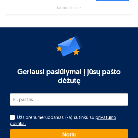
Kelionės datos
Geriausi pasiūlymai į jūsų pašto
dėžutę
Užsiprenumeruodamas (-a) sutinku su
privatumo
politika.
Noriu