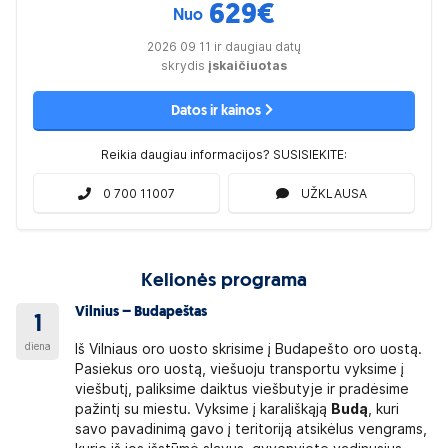
629
€
Nuo
2026 09 11 ir daugiau datų
skrydis
įskaičiuotas
Datos ir kainos
Reikia daugiau informacijos? SUSISIEKITE:
0 700 11007
UŽKLAUSA
Kelionės programa
Vilnius – Budapeštas
1
diena
Iš Vilniaus oro uosto skrisime į Budapešto oro uostą.
Pasiekus oro uostą, viešuoju transportu vyksime į
viešbutį, paliksime daiktus viešbutyje ir pradėsime
pažintį su miestu. Vyksime į karališkąją
Budą
, kuri
savo pavadinimą gavo į teritoriją atsikėlus vengrams,