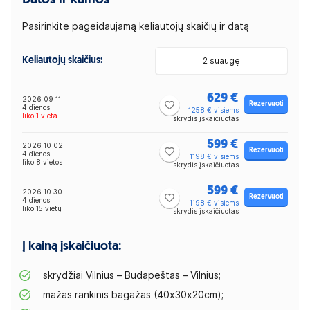
Datos ir kainos
Pasirinkite pageidaujamą keliautojų skaičių ir datą
Keliautojų skaičius:
2 suaugę
629 €
2026 09 11
Rezervuoti
4 dienos
1258 € visiems
liko 1 vieta
skrydis įskaičiuotas
599 €
2026 10 02
Rezervuoti
4 dienos
1198 € visiems
liko 8 vietos
skrydis įskaičiuotas
599 €
2026 10 30
Rezervuoti
4 dienos
1198 € visiems
liko 15 vietų
skrydis įskaičiuotas
Į kainą įskaičiuota:
skrydžiai Vilnius – Budapeštas – Vilnius;
mažas rankinis bagažas (40x30x20cm);