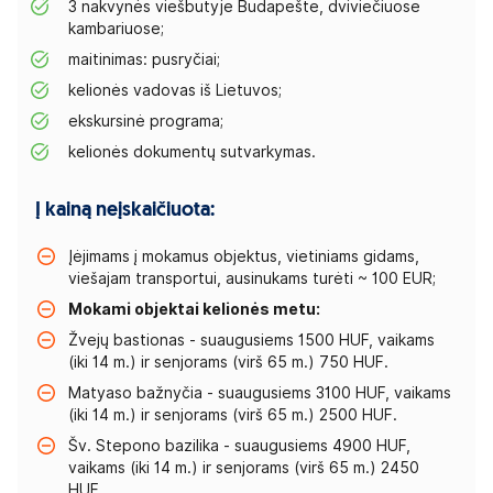
3 nakvynės viešbutyje Budapešte, dviviečiuose
kambariuose;
maitinimas: pusryčiai;
kelionės vadovas iš Lietuvos;
ekskursinė programa;
kelionės dokumentų sutvarkymas.
Į kainą neįskaičiuota:
Įėjimams į mokamus objektus, vietiniams gidams,
viešajam transportui, ausinukams turėti ~ 100 EUR;
Mokami objektai kelionės metu:
Žvejų bastionas - suaugusiems 1500 HUF, vaikams
(iki 14 m.) ir senjorams (virš 65 m.) 750 HUF.
Matyaso bažnyčia - suaugusiems 3100 HUF, vaikams
(iki 14 m.) ir senjorams (virš 65 m.) 2500 HUF.
Šv. Stepono bazilika - suaugusiems 4900 HUF,
vaikams (iki 14 m.) ir senjorams (virš 65 m.) 2450
HUF.