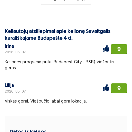
Keliautojų atsiliepimai apie kelionę Savaitgalis
karališkajame Budapešte 4 d.
Irina
9
2026-05-07
Kelionės programa puiki. Budapest City ( B&B) viešbutis
geras.
Lilija
9
2026-05-07
Viskas gerai. Viešbučio labai gera lokacija.