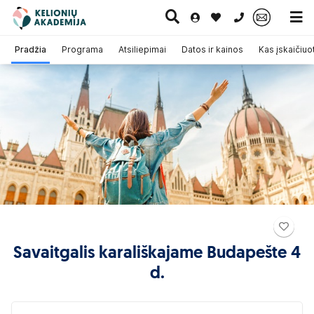
0 700 11007
Pradžia
Programa
Atsiliepimai
Datos ir kainos
Kas įskaičiuo
Paskutinė
Pažintinės
Egzotinės
Kruizai
minutė
kelionės
kelionės
Savaitgalis karališkajame Budapešte 4
d.