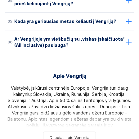
04
prieš keliaujant į Vengriją?
05
Kada yra geriausias metas keliauti į Vengriją?
Ar Vengrijoje yra viešbučių su „viskas įskaičiuota“
06
(All Inclusive) paslauga?
Apie Vengriją
Valstybė, įsikūrusi centrinėje Europoje. Vengrija turi daug
kaimynių: Slovakija, Ukraina, Rumunija, Serbija, Kroatija,
Slovėnija ir Austrija. Apie 50 % šalies teritorijos yra lygumos.
Atvykusius žavi dvi didžiausios šalies upės – Dunojus ir Tisa.
Vengrija garsi didžiausiu gėlo vandens ežeru Europoje –
Balatonu. Apipintas legendomis ežeras dabar yra puiki vieta
poilsiui. Išvystytos pakrantės garsėja ir gy
Daugiau apie Vengriją