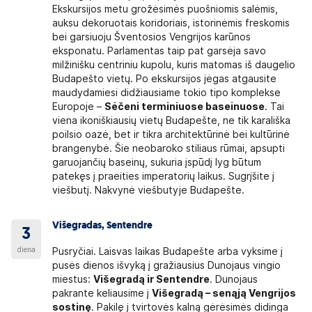
Ekskursijos metu grožėsimės puošniomis salėmis,
auksu dekoruotais koridoriais, istorinėmis freskomis
bei garsiuoju Šventosios Vengrijos karūnos
eksponatu. Parlamentas taip pat garsėja savo
milžinišku centriniu kupolu, kuris matomas iš daugelio
Budapešto vietų. Po ekskursijos jėgas atgausite
maudydamiesi didžiausiame tokio tipo komplekse
Europoje –
Sėčeni terminiuose baseinuose
. Tai
viena ikoniškiausių vietų Budapešte, ne tik karališka
poilsio oazė, bet ir tikra architektūrinė bei kultūrinė
brangenybė. Šie neobaroko stiliaus rūmai, apsupti
garuojančių baseinų, sukuria įspūdį lyg būtum
patekęs į praeities imperatorių laikus. Sugrįšite į
viešbutį. Nakvynė viešbutyje Budapešte.
Višegradas, Sentendre
3
diena
Pusryčiai. Laisvas laikas Budapešte arba vyksime į
pusės dienos išvyką į gražiausius Dunojaus vingio
miestus:
Višegradą ir Sentendre
. Dunojaus
pakrante keliausime į
Višegradą – senąją Vengrijos
sostinę
. Pakilę į tvirtovės kalną gėrėsimės didinga