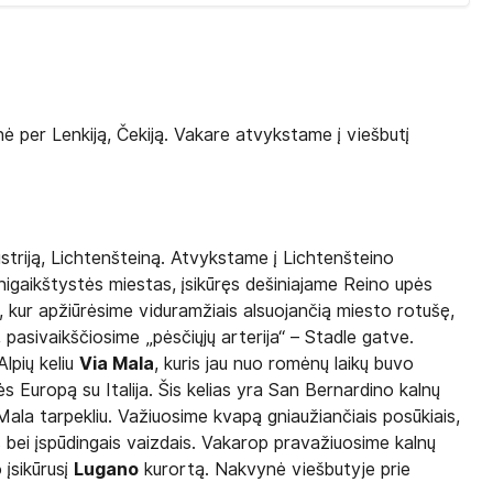
ė per Lenkiją, Čekiją. Vakare atvykstame į viešbutį
Austriją, Lichtenšteiną. Atvykstame į Lichtenšteino
unigaikštystės miestas, įsikūręs dešiniajame Reino upės
u, kur apžiūrėsime viduramžiais alsuojančią miesto rotušę,
pasivaikščiosime „pėsčiųjų arterija“ – Stadle gatve.
Alpių keliu
Via Mala
, kuris jau nuo romėnų laikų buvo
s Europą su Italija. Šis kelias yra San Bernardino kalnų
a Mala tarpekliu. Važiuosime kvapą gniaužiančiais posūkiais,
 bei įspūdingais vaizdais. Vakarop pravažiuosime kalnų
įsikūrusį
Lugano
kurortą. Nakvynė viešbutyje prie