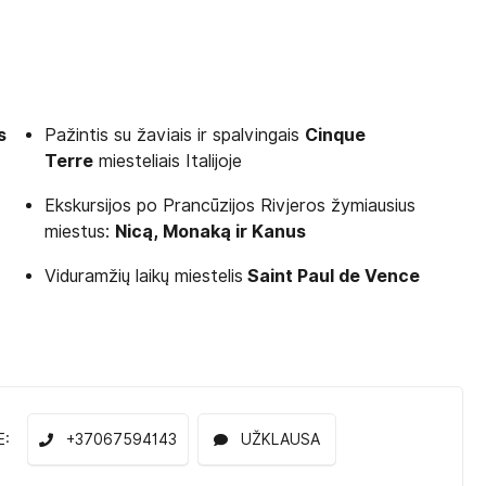
s
Pažintis su žaviais ir spalvingais
Cinque
Terre
miesteliais Italijoje
Ekskursijos po Prancūzijos Rivjeros žymiausius
miestus:
Nicą, Monaką ir Kanus
Viduramžių laikų miestelis
Saint Paul de Vence
E:
+37067594143
UŽKLAUSA