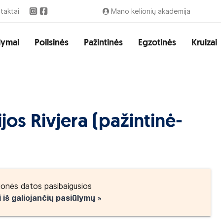
taktai
Mano kelionių akademija
lymai
Poilsinės
Pažintinės
Egzotinės
Kruizai
lijos Rivjera (pažintinė-
ionės datos pasibaigusios
i iš galiojančių pasiūlymų »