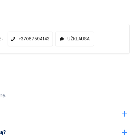
E:
+37067594143
UŽKLAUSA
nę.
ją?