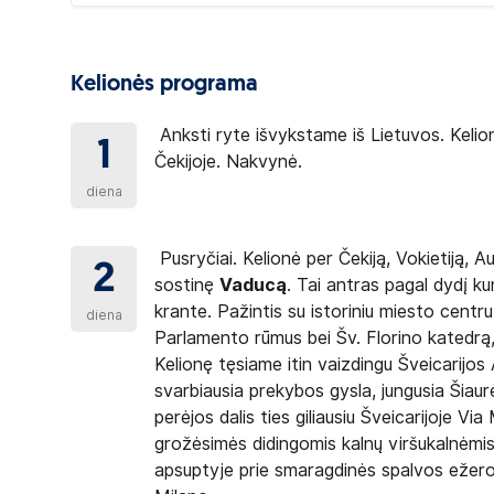
Kelionės programa
r vietas bei kelionių organizatoriaus atstovo
Anksti ryte išvykstame iš Lietuvos. Kelion
1
Čekijoje. Nakvynė.
diena
ą ir neįsipareigoja jų laukti.
Pusryčiai. Kelionė per Čekiją, Vokietiją, 
2
į Kauną ar Vilnių atvyksta savo automobiliu, gali
sostinę
Vaducą
. Tai antras pagal dydį k
saugojimo paslaugas rasite interneto
krante. Pažintis su istoriniu miesto centr
diena
Parlamento rūmus bei Šv. Florino katedrą, 
Kelionę tęsiame itin vaizdingu Šveicarijos 
svarbiausia prekybos gysla, jungusia Šiaurė
perėjos dalis ties giliausiu Šveicarijoje Vi
mens tapatybės kortelės galiojimo laikas baigiasi
grožėsimės didingomis kalnų viršukalnėmis
nduojame į kelionę pasiimti ir asmens dokumento
apsuptyje prie smaragdinės spalvos ežero 