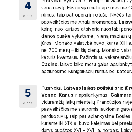
Pusryčiai. Vykstame į
Nicą
– didžiausią Ž
4
senamiestį. Ekskursija metu apžiūrėsime G
rūmus, taip pat operą ir rotušę, Nyčės te
diena
pasivaikščiosime Anglų promenada.
Laisv
kalną, nuo kuriuos atsiveria nuostabi panor
dienos pusėje vykstame į vieną mažiausių 
jūros. Monako valstybė buvo įkurta XIII a.
nei 700 metų – iki šių dienų. Monako vals
keturis kvartalus. Pažintis su vakarėjanč
Casino
, laisvo laiko metu galės apsilanky
apžiūrėsime Kunigaikščių rūmus bei katedr
Pusryčiai.
Laisvas laikas poilsiui prie jūr
5
Vence, Kanus
ir apsilankymas
"Galimar
viduramžių laikų miestelių Prancūzijos rivj
diena
pasivaikščiosime siauromis jaukiomis gatve
parduotuvių, taip pat aplankysime Boules 
kuriame iki XIX a. buvo kalėjimas bei prae
durys puoštos XVI – XVII a. herbais. Lais