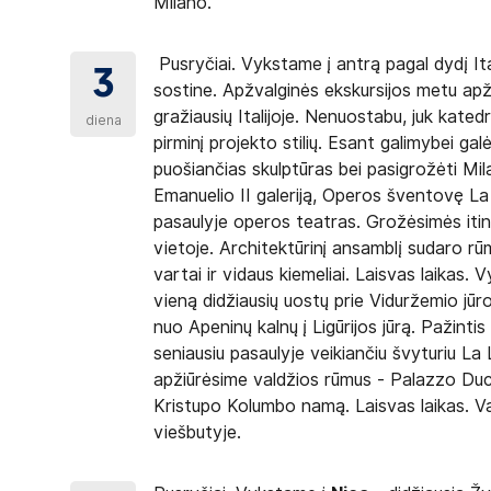
Milano.
isteriją.
Pusryčiai. Vykstame į antrą pagal dydį It
3
onės dokumentas.
sostine. Apžvalginės ekskursijos metu apž
gražiausių Italijoje. Nenuostabu, juk katedra
diena
pirminį projekto stilių. Esant galimybei galė
eliaujantiems/pries-pradedant-kelione/nepilnameciu-
puošiančias skulptūras bei pasigrožėti Mi
Emanuelio II galeriją, Operos šventovę La S
pasaulyje operos teatras. Grožėsimės itin 
vietoje. Architektūrinį ansamblį sudaro rūm
vartai ir vidaus kiemeliai. Laisvas laikas.
vieną didžiausių uostų prie Viduržemio jūr
nuo Apeninų kalnų į Ligūrijos jūrą. Pažintis 
seniausiu pasaulyje veikiančiu švyturiu La
apžiūrėsime valdžios rūmus - Palazzo Duc
Kristupo Kolumbo namą. Laisvas laikas. V
viešbutyje.
lietus į lankomus mokamus objektus, kortele
DŲ PASLAUGOS UŽSIENYJE NE LIETUVIŲ KALBA).
Su