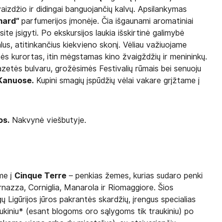
aizdžio ir didingai banguojančių kalvų. Apsilankymas
mard“
parfumerijos įmonėje. Čia išgaunami aromatiniai
site įsigyti. Po ekskursijos laukia išskirtinė galimybė
lus, atitinkančius kiekvieno skonį. Vėliau važiuojame
ės kurortas, itin mėgstamas kino žvaigždžių ir menininkų.
zetės bulvaru, grožėsimės Festivalių rūmais bei senuoju
s Kanuose.
Kupini smagių įspūdžių vėlai vakare grįžtame į
os.
Nakvynė viešbutyje.
me į
Cinque Terre
– penkias žemes, kurias sudaro penki
nazza, Corniglia, Manarola ir Riomaggiore. Šios
gų Ligūrijos jūros pakrantės skardžių, įrengus specialias
raukiniu* (esant blogoms oro sąlygoms tik traukiniu) po