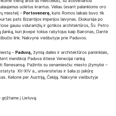
ankome vieną arba du miestelius), su atsiveriančiu
skalaujamus uolėtus krantus. Vėliau (esant palankioms oro
vų miestelį –
Portovenerę,
kuris Romos laikais buvo tik
įkurtas pats Bizantijos imperijos laivynas. Ekskursija po
riose gausu viduramžių ir gotikos architektūros, Šv. Petro
 įlanką, kuri įkvepė tokius rašytojus kaip Baironas, Dantė
ešbučio link. Nakvynė viešbutyje prie Paduvos.
 miestą –
Paduvą,
žymią dailės ir architektūros paminklais,
ūtent meniškoji Paduva ištiesė Venecijai ranką
nti Renesansą. Pažintis su senamiesčiu: miesto įžymybė –
tatyta XII-XIV a., universitetas ir šalia jo įsikūrę
kas. Kelionė per Austriją, Čekiją. Nakvynė viešbutyje
e grįžtame į Lietuvą.