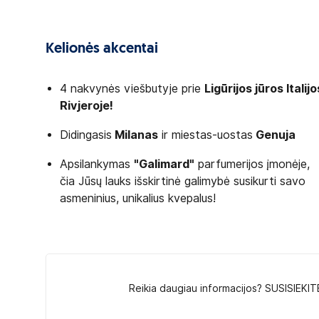
Kelionės akcentai
4 nakvynės viešbutyje prie
Ligūrijos jūros Italijo
Rivjeroje!
Didingasis
Milanas
ir miestas-uostas
Genuja
Apsilankymas
"Galimard"
parfumerijos įmonėje,
čia Jūsų lauks išskirtinė galimybė susikurti savo
asmeninius, unikalius kvepalus!
esant ne mažiau kaip 4 turistams. Turistų
Reikia daugiau informacijos? SUSISIEKIT