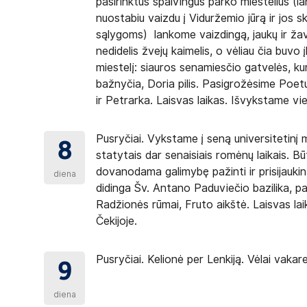
pasirinktus spalvingus parko miestelius (l
nuostabiu vaizdu į Viduržemio jūrą ir jos 
t teigiamai oro temperatūrai lauke). Autobusuose
sąlygoms) lankome vaizdingą, jaukų ir ža
nedidelis žvejų kaimelis, o vėliau čia buvo 
miestelį: siauros senamiesčio gatvelės, ku
 vieta Jums parenkama automatiškai. Plane vietos
bažnyčia, Doria pilis. Pasigrožėsime Poetų
pusėje). Visuose autobusuose vietos sunumeruotos
ir Petrarka. Laisvas laikas. Išvykstame vi
ali būti 17 vieta). Jei į kelionę vyksta autobusas,
Pusryčiai. Vykstame į seną universitetinį
8
statytais dar senaisiais romėnų laikais. B
dovanodama galimybę pažinti ir prisijauki
diena
 ir stovėti autobuso salone.
didinga Šv. Antano Paduviečio bazilika, pas
Radžionės rūmai, Fruto aikštė. Laisvas lai
Čekijoje.
ama juos liesti.
Pusryčiai. Kelionė per Lenkiją. Vėlai vakar
imkite tik būtiniausius daiktus.
9
 nei transporto paslaugų teikėjas atsakomybės
diena