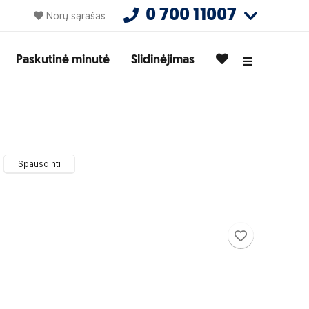
0 700 11007
Norų sąrašas
Paskutinė minutė
Slidinėjimas
Spausdinti