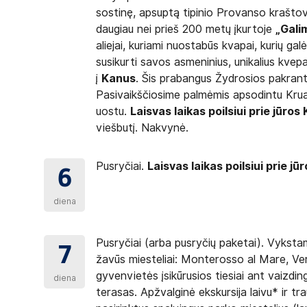
nimą ir skausmą malšinančio tepalo;
sostinę, apsuptą tipinio Provanso kraštov
 baseinuose).
daugiau nei prieš 200 metų įkurtoje
„Gali
aliejai, kuriami nuostabūs kvapai, kurių galė
susikurti savos asmeninius, unikalius kvepa
idariusių dėl draudiminio įvykio, apmokėjimą. Tokį
į
Kanus
. Šis prabangus Žydrosios pakrant
ance SE
(www.balcia.lt). Užsisakę mūsų siūlomą
Pasivaikščiosime palmėmis apsodintu Krua
ą kelionės metu turi kelionės vadovas.
uostu.
Laisvas laikas poilsiui prie jūro
krina, kad už medicinos pagalbos paslaugas mokėsite
viešbutį. Nakvynė.
os išlaidoms dengti, pvz., jei turite grįžti namo
Estija, Graikija, Ispanija, Italija, Jungtinė
Pusryčiai.
Laisvas laikas poilsiui prie jūr
6
a, Lichtenšteinas, Islandija, Norvegija, Šveicarijos
diena
ūkus dėl nuo keliautojo nepriklausančių aplinkybių.
 mirtis arba netikėta sunki, gyvybei pavojinga liga
drausti neįvykusios kelionės draudimu galima likus
Pusryčiai (arba pusryčių paketai). Vyksta
7
žavūs miesteliai: Monterosso al Mare, Ver
gyvenvietės įsikūrusios tiesiai ant vaizdin
diena
terasas. Apžvalginė ekskursija laivu* ir t