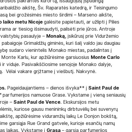
ydrosios pakrantės kurortą, išsaugojusį įspūdingą
aribaldžio aikštę, Šv. Raparatės katedrą, ir Teisingumo
rasą bei grožėsimės miesto širdimi – Marseno aikšte,
o laiko metu Nicoje
galėsite papietauti, ar užlipti į Pilies
ama ar tiesiog išsimaudyti, pailsėti prie jūros.
Antroje
valstybių pasaulyje –
Monaką,
įsikūrusį prie Viduržemio
 pabaigoje Grimaldžių giminės, kuri šalį valdo jau daugiau
tybę sudaro vienintelis Monako miestas, padalintas į
iu Monte Karlu, kur apžiūrėsime garsiuosius
Monte Carlo
ti ir viduje. Pasivaikščiosime senojoje Monako dalyje,
ą. Vėlai vakare grįžtame į viešbutį. Nakvynė.
os.
Pageidaujantiems – dienos išvyka** į
Saint Paul de
d"
parfumerijos namuose Grase.
Vykstame į vieną seniausių
eroje –
Saint Paul de Vence
. Ekskursijos metu
lėmis, kuriose gausu menininkų dirbtuvėlių bei suvenyrų
aikštę, apžiūrėsime viduramžių laikų Le Donjon bokštą,
isime garsiąja Rue Grand gatvele, kurioje esančių namų
vas laikas. Vykstame į
Grasą
– garsią parfumerijos