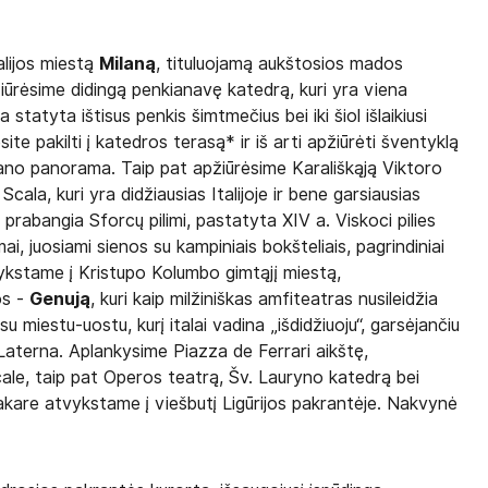
alijos miestą
Milaną
, tituluojamą aukštosios mados
iūrėsime didingą penkianavę katedrą, kuri yra viena
 statyta ištisus penkis šimtmečius bei iki šiol išlaikiusi
site pakilti į katedros terasą* ir iš arti apžiūrėti šventyklą
lano panorama. Taip pat apžiūrėsime Karališkąją Viktoro
cala, kuri yra didžiausias Italijoje ir bene garsiausias
prabangia Sforcų pilimi, pastatyta XIV a. Viskoci pilies
ai, juosiami sienos su kampiniais bokšteliais, pagrindiniai
 Vykstame į Kristupo Kolumbo gimtąjį miestą,
os -
Genują
, kuri kaip milžiniškas amfiteatras nusileidžia
su miestu-uostu, kurį italai vadina „išdidžiuoju“, garsėjančiu
 Laterna. Aplankysime Piazza de Ferrari aikštę,
ale, taip pat Operos teatrą, Šv. Lauryno katedrą bei
akare atvykstame į viešbutį Ligūrijos pakrantėje. Nakvynė