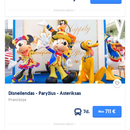
Kelionės datos
Disneilendas - Paryžius - Asteriksas
Prancūzija
711 €
7d.
Nuo
Kelionės datos