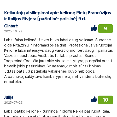
Keliautojų atsiliepimai apie kelionę Pietų Prancūzijos
ir Italijos Rivjera (pažintinė-poilsinė) 9 d.
Gintarė
9
2025-10-22
Labai faina kelionė iš tikro buvo labai daug veiksmo. Superinė
gidė Rita,žinių ir informacijos šaltinis. Profesionalūs vairuotojai
Kelionė labai intensyvi, daug vaikščiojimo, bet daug ir pamatai.
Vaizdai nuostabūs. Viešbutis tai labai prastas. Sienos
"popierinės"bet čia jau tokie visi jie matyt yra, pusryčiai prasti
beveik jokio pasirinkimo.(kruasanas,kumpis,sūris) ir visas
5d.tas pats). 3 patiekalų vakarienės buvo neblogos.
Arbatinuko, šaldytuvo kambaryje nėra, net vandens buteliukų
nepalieka.
Julija
10
2025-07-23
Labai patiko kelionė - turininga ir įdomi! Reikia pasiruošti tam,
kad teks daug vaikščioti ir į viešbutį grįšite tik vėlai vakare,