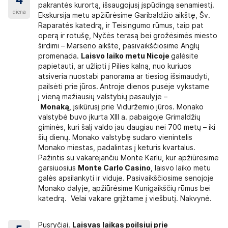
4
merį, o raidė – konkrečią vietą toje eilėje (A, B – vairuotojo pu
pakrantės kurortą, išsaugojusį įspūdingą senamiestį.
diena
MS žinutę, kurioje bus nurodytas Jūsų pasirinktos vietos numeris k
Ekskursija metu apžiūrėsime Garibaldžio aikštę, Šv.
orius gali pakeisti Jūsų pasirinktą vietą.
Raparatės katedrą, ir Teisingumo rūmus, taip pat
kainos teiraukitės užsakydami kelionę). Papildomai parduodamų viet
operą ir rotušę, Nyčės terasą bei grožėsimės miesto
širdimi – Marseno aikšte, pasivaikščiosime Anglų
promenada.
Laisvo laiko metu Nicoje
galėsite
os diržai, keleiviai privalo važiuoti juos prisisegę. Autobusui judan
papietauti, ar užlipti į Pilies kalną, nuo kuriuos
. Tualetu autobuse prašome naudotis tik ekstra atveju, nes tualeto t
atsiveria nuostabi panorama ar tiesiog išsimaudyti,
pailsėti prie jūros.
Antroje dienos pusėje vykstame
ktukai, skirti avariniam stiklo išdaužimui. Kelionės metu, išskyrus av
į vieną mažiausių valstybių pasaulyje –
Monaką,
įsikūrusį prie Viduržemio jūros. Monako
ršytų 25 kg. Bagažas kelionės metu laikomas autobuso bagažinėje. Su
valstybė buvo įkurta XIII a. pabaigoje Grimaldžių
giminės, kuri šalį valdo jau daugiau nei 700 metų – iki
ės ar sunaikinimo dėl nusikalstamos trečiųjų asmenų veiklos atveju
šių dienų. Monako valstybę sudaro vienintelis
Monako miestas, padalintas į keturis kvartalus.
Pažintis su vakarėjančiu Monte Karlu, kur apžiūrėsime
garsiuosius
Monte Carlo Casino
, laisvo laiko metu
galės apsilankyti ir viduje. Pasivaikščiosime senojoje
stame anksti ryte, dažniausiai tarp 3:00 ir 06:00. Į viešbučius na
Monako dalyje, apžiūrėsime Kunigaikščių rūmus bei
lionės laikas: „vakare“ – 18:00-22:00; „vėlai vakare“ – 22:00-00:00;
katedrą. Vėlai vakare grįžtame į viešbutį. Nakvynė.
darbų, meteorologinių sąlygų), kurių neįmanoma numatyti iš anksto. K
Pusryčiai.
Laisvas laikas poilsiui prie