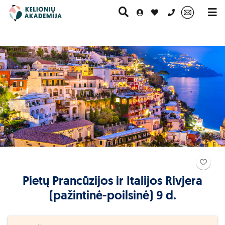
0 700 11007
Paskutinė
Pažintinės
Egzotinės
Kruizai
minutė
kelionės
kelionės
o, kuriame mieste pageidauja įlipti daugiau turistų.
Paėmimas iš 
as likus trims dienoms iki išvykimo.
elio Vilnius - Kaunas (Grigiškės, Vievis, Elektrėnai, Žiežmariai, Rumšiš
Pietų Prancūzijos ir Italijos Rivjera
estai esantys šalia greitkelio (Rumšiškės, Žiežmariai, Elektrėnai, Vie
(pažintinė-poilsinė) 9 d.
o miestą galite keisti likus ne mažiau kaip
3 dienoms iki išvykimo.