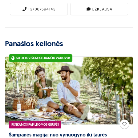
+37067594143
UŽKLAUSA
Panašios kelionės
SU LIETUVIŠKAI KALBANČIU VADOVU!
RENKAMOS PAPILDOMOS GRUPĖS
Šampanės magija: nuo vynuogyno iki taurės