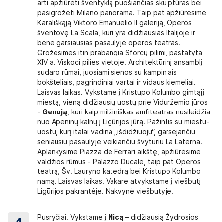
arti apžiūrėti šventyklą puošiančias skulptūras bei
pasigrožėti Milano panorama. Taip pat apžiūrėsime
laidų draudimą
, garantuojantį būtinosios medicinos pagalbos užsien
Karališkąją Viktoro Emanuelio II galeriją, Operos
ų atstovybėse arba pirkdami kelionę mūsų biuruose ar internetu. 
šventovę La Scala, kuri yra didžiausias Italijoje ir
iacijos išlaidų draudimu (
100 000 EUR
). Perkant kelionę draudimą 
bene garsiausias pasaulyje operos teatras.
os draudimo kortelę
. Ši kortelė leidžia lengviau naudotis valsty
Grožėsimės itin prabangia Sforcų pilimi, pastatyta
tikrina nemokamų paslaugų, negalioja sveikatos priežiūros paslaugoms
XIV a. Viskoci pilies vietoje. Architektūrinį ansamblį
oja
tik šiose
Europos valstybėse
– Airija, Austrija, Belgij
sudaro rūmai, juosiami sienos su kampiniais
Portugalija, Prancūzija, Rumunija, Slovakija, Slovėnija, Suomija, Švedi
bokšteliais, pagrindiniai vartai ir vidaus kiemeliai.
ijos: http://www.vlk.lt/duk/Puslapiai/apieesdk.aspx
Laisvas laikas. Vykstame į Kristupo Kolumbo gimtąjį
,
kuris padės išvengti nuostolių, susijusių su keliautojo negalėjimu i
miestą, vieną didžiausių uostų prie Viduržemio jūros
ų keliautojas negali išvykti į kelionę arba turi nutraukti kelionę: 
-
Genują
, kuri kaip milžiniškas amfiteatras nusileidžia
nę ar kelionės metu prarastas turtas; vykstant į kelionės išvykimo v
nuo Apeninų kalnų į Ligūrijos jūrą. Pažintis su miestu-
lionės pradžios.
uostu, kurį italai vadina „išdidžiuoju“, garsėjančiu
arbuotojai supažindintų su draudimo taisyklėmis.
seniausiu pasaulyje veikiančiu švyturiu La Laterna.
elioni%C5%B3%20draudimo%20taisykl%C4%97s_LT-003-03_20231006_L
Aplankysime Piazza de Ferrari aikštę, apžiūrėsime
valdžios rūmus - Palazzo Ducale, taip pat Operos
teatrą, Šv. Lauryno katedrą bei Kristupo Kolumbo
namą. Laisvas laikas. Vakare atvykstame į viešbutį
kuriuose yra vaizdo ir garso grotuvai, oro vėdinimo sistema, tuale
Ligūrijos pakrantėje. Nakvynė viešbutyje.
štas vanduo.
tą autobuse pagal pateiktą standartinį autobuso planą. Jei į kelio
Pusryčiai. Vykstame į
Nicą
– didžiausią Žydrosios