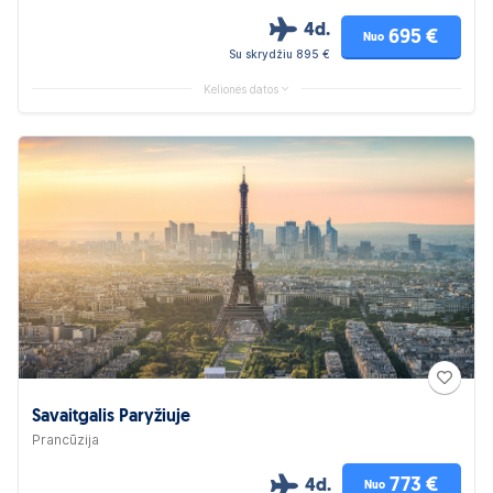
4d.
695 €
Nuo
Su skrydžiu 895 €
Kelionės datos
Savaitgalis Paryžiuje
Prancūzija
773 €
4d.
Nuo