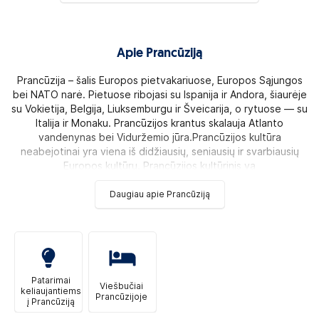
Apie Prancūziją
Prancūzija – šalis Europos pietvakariuose, Europos Sąjungos
bei NATO narė. Pietuose ribojasi su Ispanija ir Andora, šiaurėje
su Vokietija, Belgija, Liuksemburgu ir Šveicarija, o rytuose — su
Italija ir Monaku. Prancūzijos krantus skalauja Atlanto
vandenynas bei Viduržemio jūra.Prancūzijos kultūra
neabejotinai yra viena iš didžiausių, seniausių ir svarbiausių
Europos kultūrų. Prancūzijos kultūrinis va
Daugiau apie Prancūziją
Patarimai
Viešbučiai
keliaujantiems
Prancūzijoje
į Prancūziją