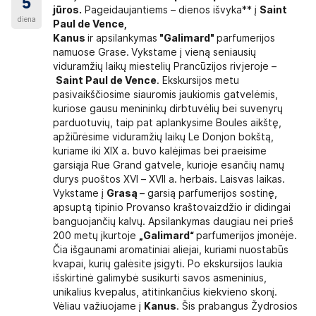
5
jūros.
Pageidaujantiems – dienos išvyka** į
Saint
diena
Paul de Vence,
učiuose, svečių namuose.
Kanus
ir apsilankymas
"Galimard"
parfumerijos
s lovomis, triviečiai. Kai kuriuose mažaaukščiuose viešbučiuose gal
namuose Grase.
Vykstame į vieną seniausių
o administracija savo nuožiūra apgyvendina grupę laisvuose užs
viduramžių laikų miestelių Prancūzijos rivjeroje –
r yra tenkinami tik esant galimybei. Jei dėl viešbučio lokacijos aut
Saint Paul de Vence
. Ekskursijos metu
i būti viena dvigulė arba dvi atskiros lovos. Ne visi viešbučiai yra 
pasivaikščiosime siauromis jaukiomis gatvelėmis,
a lova arba sulankstomas fotelis.
kuriose gausu menininkų dirbtuvėlių bei suvenyrų
parduotuvių, taip pat aplankysime Boules aikštę,
ti prie kelionės kainos nurodytą
vienviečio kambario priemoką.
apžiūrėsime viduramžių laikų Le Donjon bokštą,
kuriame iki XIX a. buvo kalėjimas bei praeisime
garsiąja Rue Grand gatvele, kurioje esančių namų
durys puoštos XVI – XVII a. herbais. Laisvas laikas.
Vykstame į
Grasą
– garsią parfumerijos sostinę,
apsuptą tipinio Provanso kraštovaizdžio ir didingai
tyje nurodytų paslaugų nevykdymo ar netinkamo jų vykdymo, pretenz
banguojančių kalvų. Apsilankymas daugiau nei prieš
landumus. Nepavykus išspręsti žodinių pretenzijų, jos turi būti patei
200 metų įkurtoje
„Galimard“
parfumerijos įmonėje.
nų nuo kelionės pabaigos. Kelionių organizatorius į pretenzijas pri
Čia išgaunami aromatiniai aliejai, kuriami nuostabūs
kilusių dėl
force majeure
kvapai, kurių galėsite įsigyti. Po ekskursijos laukia
aplinkybių, kurių nebuvo galima išvengti k
išskirtinė galimybė susikurti savos asmeninius,
unikalius kvepalus, atitinkančius kiekvieno skonį.
pranešti kuo skubiau (kelionės metu arba iškart po kelionės). Kelio
Vėliau važiuojame į
Kanus
. Šis prabangus Žydrosios