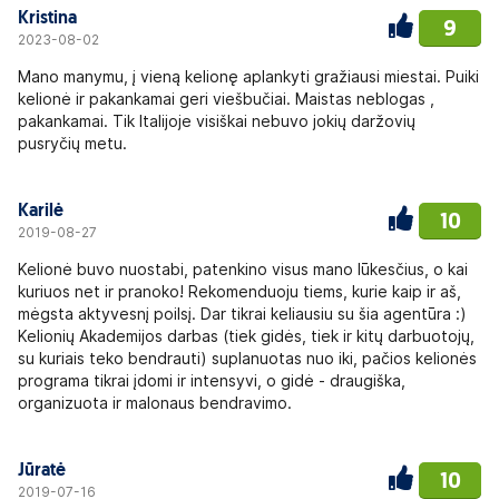
Kristina
9
2023-08-02
Mano manymu, į vieną kelionę aplankyti gražiausi miestai. Puiki
kelionė ir pakankamai geri viešbučiai. Maistas neblogas ,
pakankamai. Tik Italijoje visiškai nebuvo jokių daržovių
pusryčių metu.
Karilė
10
2019-08-27
Kelionė buvo nuostabi, patenkino visus mano lūkesčius, o kai
kuriuos net ir pranoko! Rekomenduoju tiems, kurie kaip ir aš,
mėgsta aktyvesnį poilsį. Dar tikrai keliausiu su šia agentūra :)
Kelionių Akademijos darbas (tiek gidės, tiek ir kitų darbuotojų,
su kuriais teko bendrauti) suplanuotas nuo iki, pačios kelionės
programa tikrai įdomi ir intensyvi, o gidė - draugiška,
organizuota ir malonaus bendravimo.
Jūratė
10
2019-07-16