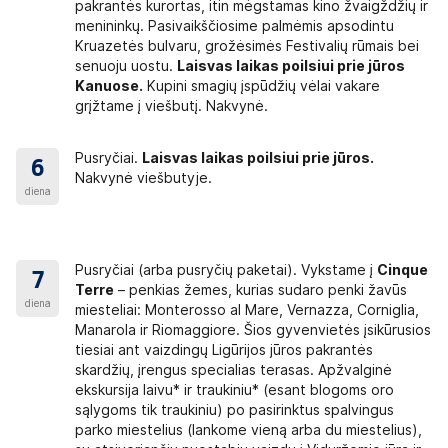
pakrantės kurortas, itin mėgstamas kino žvaigždžių ir
menininkų. Pasivaikščiosime palmėmis apsodintu
Kruazetės bulvaru, grožėsimės Festivalių rūmais bei
!
senuoju uostu.
Laisvas laikas poilsiui prie jūros
Kanuose.
Kupini smagių įspūdžių vėlai vakare
ėti dažniausiai užduodamus klausimus mūsų interneto svetainėje: htt
grįžtame į viešbutį. Nakvynė.
gentas. O kai grįšite iš kelionės, labai lauksime Jūsų įspūdžių, kuriuo
Pusryčiai.
Laisvas laikas poilsiui prie jūros.
6
Nakvynė viešbutyje.
diena
Pusryčiai (arba pusryčių paketai). Vykstame į
Cinque
7
Terre
– penkias žemes, kurias sudaro penki žavūs
diena
miesteliai: Monterosso al Mare, Vernazza, Corniglia,
Manarola ir Riomaggiore. Šios gyvenvietės įsikūrusios
tiesiai ant vaizdingų Ligūrijos jūros pakrantės
skardžių, įrengus specialias terasas. Apžvalginė
ekskursija laivu* ir traukiniu* (esant blogoms oro
sąlygoms tik traukiniu) po pasirinktus spalvingus
parko miestelius (lankome vieną arba du miestelius),