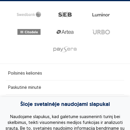
Poilsinės kelionės
Paskutinė minutė
Egzotinės kelionės
Šioje svetainėje naudojami slapukai
Kruizai
Naudojame slapukus, kad galėtume suasmeninti turinį bei
skelbimus, teikti visuomeninės medijos funkcijas ir analizuoti
srautą. Be to, svetainės naudojimo informaciją bendriname su