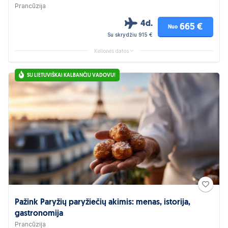
Prancūzija
4d.
665 €
Nuo
Su skrydžiu 915 €
Kelionės datos
SU LIETUVIŠKAI KALBANČIU VADOVU!
Pažink Paryžių paryžiečių akimis: menas, istorija,
gastronomija
Prancūzija