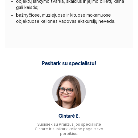
objektų lankymo tvarka, skaičius ir įėjimo bilietų kaina
gali keistis;
bažnyčiose, muziejuose ir kituose mokamuose
objektuose kelionės vadovas ekskursijų neveda.
Pasitark su specialistu!
Gintarė E.
Susisiek su Pranzūzijos specialiste
Gintare ir susikurk kelionę pagal savo
poreikius: