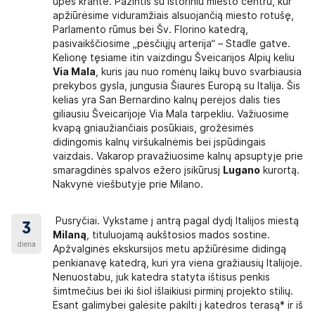
upės krante. Pažintis su istoriniu miesto centru, kur
apžiūrėsime viduramžiais alsuojančią miesto rotušę,
Parlamento rūmus bei Šv. Florino katedrą,
pasivaikščiosime „pėsčiųjų arterija“ – Stadle gatve.
Kelionę tęsiame itin vaizdingu Šveicarijos Alpių keliu
RSIJOS IR PRAMOGOS
Via Mala
, kuris jau nuo romėnų laikų buvo svarbiausia
prekybos gysla, jungusia Šiaurės Europą su Italija. Šis
 iki 12 metų ~ 45 EUR.
kelias yra San Bernardino kalnų perėjos dalis ties
giliausiu Šveicarijoje Via Mala tarpekliu. Važiuosime
kvapą gniaužiančiais posūkiais, grožėsimės
didingomis kalnų viršukalnėmis bei įspūdingais
vaizdais. Vakarop pravažiuosime kalnų apsuptyje prie
smaragdinės spalvos ežero įsikūrusį
Lugano
kurortą.
lą, akinius nuo saulės, šiltesnių drabužių;
Nakvynė viešbutyje prie Milano.
uo lietaus; apsauginį kremą nuo saulės;
 būtinas;
Pusryčiai. Vykstame į antrą pagal dydį Italijos miestą
3
Milaną
, tituluojamą aukštosios mados sostine.
 paūmėti); vaistų nuo skausmo, peršalimo, virškinamojo trakto sutriki
diena
Apžvalginės ekskursijos metu apžiūrėsime didingą
penkianavę katedrą, kuri yra viena gražiausių Italijoje.
ą kilimėlį paplūdimiui, specialius batelius maudynėms, maudymosi k
Nenuostabu, juk katedra statyta ištisus penkis
šimtmečius bei iki šiol išlaikiusi pirminį projekto stilių.
Esant galimybei galėsite pakilti į katedros terasą* ir iš