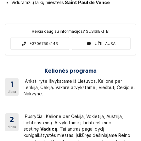
 lydėti įgaliotais asmenimis, raštiško tėvų
sutikimo nereikia.
Viduramžių laikų miestelis
Saint Paul de Vence
ūrą ir elgesį atsako tėvai, globėjai arba vaiką lydėti įgalioti asmeny
stybes galite pasitikslinti Užsienio reikalų ministerijos inter
Reikia daugiau informacijos? SUSISIEKITE:
+37067594143
UŽKLAUSA
ų galite įsigyti Lietuvoje arba kelionės metu išsikeisti iš eurų.
elionę Lenkijos zlotų rekomenduojame įsigyti Lietuvoje.
Kelionės programa
F. Šveicarijos frankų (rekomenduojame įsigyti iš anksto).
Anksti ryte išvykstame iš Lietuvos. Kelionė per
1
Lenkiją, Čekiją. Vakare atvykstame į viešbutį Čekijoje.
diena
Nakvynė.
ikslių mokamų objektų kainų teiraukitės kelionės vadovo kelionės 
uose gali būti užsakomi vietiniai gidai, kaina priklauso nuo gru
etuvių kalba.
Pusryčiai. Kelionė per Čekiją, Vokietiją, Austriją,
inos pateiktos su administraciniu mokesčiu.
2
Lichtenšteiną. Atvykstame į Lichtenšteino
rekomenduojame iš anksto pasidomėti lankomais objektais ir įsivertint
diena
sostinę
Vaducą
. Tai antras pagal dydį
inukų nuoma ~ 120
EUR:
kunigaikštystės miestas, įsikūręs dešiniajame Reino
raukinukus.