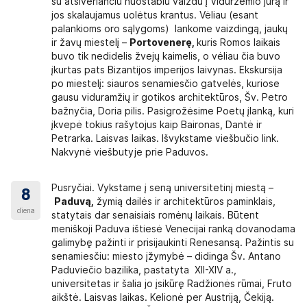
su atsiveriančiu nuostabiu vaizdu į Viduržemio jūrą ir
jos skalaujamus uolėtus krantus. Vėliau (esant
palankioms oro sąlygoms) lankome vaizdingą, jaukų
ir žavų miestelį –
Portovenerę,
kuris Romos laikais
buvo tik nedidelis žvejų kaimelis, o vėliau čia buvo
įkurtas pats Bizantijos imperijos laivynas. Ekskursija
po miestelį: siauros senamiesčio gatvelės, kuriose
gausu viduramžių ir gotikos architektūros, Šv. Petro
bažnyčia, Doria pilis. Pasigrožėsime Poetų įlanką, kuri
įkvepė tokius rašytojus kaip Baironas, Dantė ir
Petrarka. Laisvas laikas. Išvykstame viešbučio link.
Nakvynė viešbutyje prie Paduvos.
Pusryčiai. Vykstame į seną universitetinį miestą –
8
Paduvą,
žymią dailės ir architektūros paminklais,
diena
statytais dar senaisiais romėnų laikais. Būtent
meniškoji Paduva ištiesė Venecijai ranką dovanodama
galimybę pažinti ir prisijaukinti Renesansą. Pažintis su
senamiesčiu: miesto įžymybė – didinga Šv. Antano
Paduviečio bazilika, pastatyta XII-XIV a.,
universitetas ir šalia jo įsikūrę Radžionės rūmai, Fruto
aikštė. Laisvas laikas. Kelionė per Austriją, Čekiją.