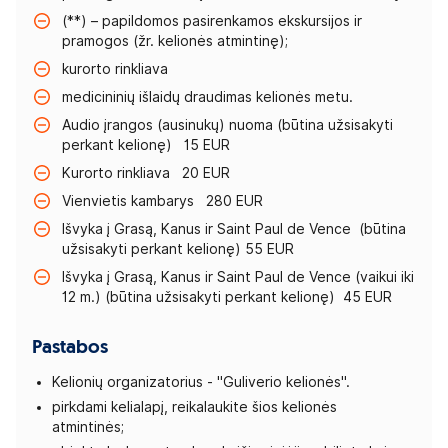
(**) – papildomos pasirenkamos ekskursijos ir
pramogos (žr. kelionės atmintinę);
kurorto rinkliava
medicininių išlaidų draudimas kelionės metu.
Audio įrangos (ausinukų) nuoma (būtina užsisakyti
perkant kelionę) 15 EUR
Kurorto rinkliava 20 EUR
Vienvietis kambarys 280 EUR
Išvyka į Grasą, Kanus ir Saint Paul de Vence (būtina
užsisakyti perkant kelionę) 55 EUR
Išvyka į Grasą, Kanus ir Saint Paul de Vence (vaikui iki
12 m.) (būtina užsisakyti perkant kelionę) 45 EUR
Pastabos
Kelionių organizatorius - "Guliverio kelionės".
pirkdami kelialapį, reikalaukite šios kelionės
atmintinės;