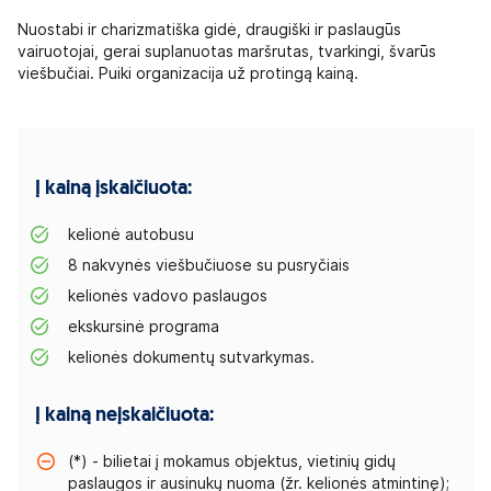
Nuostabi ir charizmatiška gidė, draugiški ir paslaugūs
vairuotojai, gerai suplanuotas maršrutas, tvarkingi, švarūs
viešbučiai. Puiki organizacija už protingą kainą.
Į kainą įskaičiuota:
kelionė autobusu
8 nakvynės viešbučiuose su pusryčiais
kelionės vadovo paslaugos
ekskursinė programa
kelionės dokumentų sutvarkymas.
Į kainą neįskaičiuota:
(*) - bilietai į mokamus objektus, vietinių gidų
paslaugos ir ausinukų nuoma (žr. kelionės atmintinę);