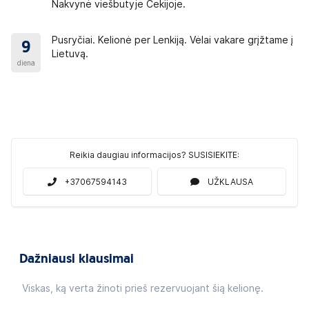
Nakvynė viešbutyje Čekijoje.
Pusryčiai. Kelionė per Lenkiją. Vėlai vakare grįžtame į
9
Lietuvą.
diena
Reikia daugiau informacijos? SUSISIEKITE:
+37067594143
UŽKLAUSA
Dažniausi klausimai
Viskas, ką verta žinoti prieš rezervuojant šią kelionę.