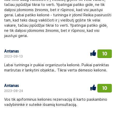
tačiau įspūdžjai tikrai to verti. Ypatingai patiko gidė, ne tik
dalijosi įdomiomis žiniomis, bet ir rūpinosi, kad visi jaustųsi
gerai. Labai patiko kelionė - turininga ir įdomi! Reikia pasiruošti
tam, kad teks daug vaikščioti ir į viešbutį grįšite tik vėlai
vakare, tačiau įspūdžjai tikrai to verti. Ypatingai patiko gidė,
ne tik dalijosi įdomiomis žiniomis, bet ir rūpinosi, kad visi
jaustųsi gerai.
Antanas
10
2023-09-13
Labai turininga ir puikiai organizuota kelionė. Puikiai parinktas
maršrutas ir lankytini objektai.. Tikrai verta dėmesio kelionė.
Antanas
10
2023-08-24
Vos tik apiforminus kelionės rezervaciją iš karto paskambino
vadybininkė ir suteikė išsamią konsultaciją.