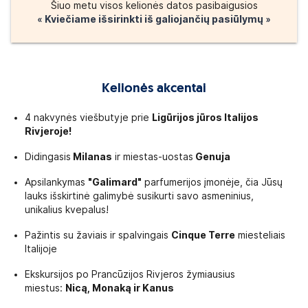
Šiuo metu visos kelionės datos pasibaigusios
Alytus/Marijampolė. Tačiau išvykimo miestų eiliškumas gali keistis. T
« Kviečiame išsirinkti iš galiojančių pasiūlymų »
 kelionės.
numeriu likus
1 dienai iki kelionės.
ykimo laiko ir nevėluoti. Kelionių organizatorius neatsako už turistų v
Kelionės akcentai
 mokestį organizuojame pervežimus iš Klaipėdos, Kryžkalnio, Šiaulių 
 Išsamią informaciją apie pervežimų sąlygas ir ka
4 nakvynės viešbutyje prie
Ligūrijos jūros Italijos
tos
Rivjeroje!
Didingasis
Milanas
ir miestas-uostas
Genuja
Apsilankymas
"Galimard"
parfumerijos įmonėje, čia Jūsų
PASĄ
arba
ASMENS TAPATYBĖS KORTELĘ
, galiojančius visos 
lauks išskirtinė galimybė susikurti savo asmeninius,
elionę vykti su asmens dokumentu, kuris galioja bent 3 mėnesius 
unikalius kvepalus!
Pažintis su žaviais ir spalvingais
Cinque Terre
miesteliais
etuvos Respublikos piliečiams prašome kreiptis į Migracijos departam
Italijoje
YBES TVARKA
Ekskursijos po Prancūzijos Rivjeros žymiausius
miestus:
Nicą, Monaką ir Kanus
turėti asmens dokumentą
, nurodytą skiltyje "Kelionės dokumentai