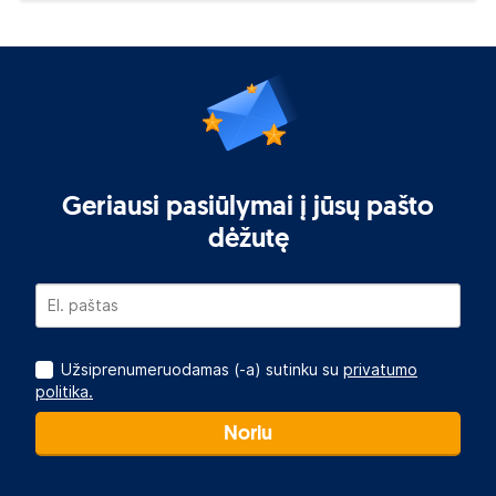
Geriausi pasiūlymai į jūsų pašto
dėžutę
Užsiprenumeruodamas (-a) sutinku su
privatumo
politika.
Noriu