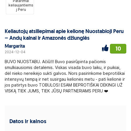
Patarimai
keliaujantiems
į Peru
Keliautojų atsiliepimai apie kelionę Nuostabioji Peru
– Andų kalnai ir Amazonės džiunglės
Margarita
10
2024-12-04
BUVO NUOSTABU. Ačiū!!! Buvo pasirūpinta pačiomis
smulkiausiomis detalėmis. Viskas visada buvo laiku, ir puikiai,
dėl nieko nereikėjo sukti galvos. Nors pasirinkome beprotiškai
intensyvų tempą ir net susirgau kelionės metu - pati kelionė ir
jos patirtys buvo TOBULOS! ESAM BEPROTIŠKAI DĖKINGI UŽ
VISKĄ TIEK JUMS, TIEK JŪSŲ PARTNERIAMS PERU ❤️
Datos ir kainos