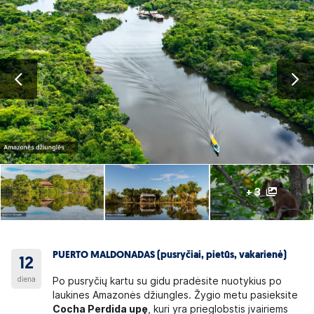
+ 3
PUERTO MALDONADAS (pusryčiai, pietūs, vakarienė)
12
diena
Po pusryčių kartu su gidu pradėsite nuotykius po
laukines Amazonės džiungles. Žygio metu pasieksite
Cocha Perdida upę
, kuri yra prieglobstis įvairiems