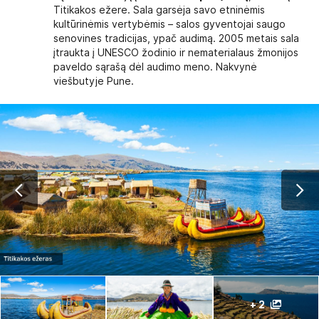
Titikakos ežere. Sala garsėja savo etninėmis
kultūrinėmis vertybėmis – salos gyventojai saugo
senovines tradicijas, ypač audimą. 2005 metais sala
įtraukta į UNESCO žodinio ir nematerialaus žmonijos
paveldo sąrašą dėl audimo meno. Nakvynė
viešbutyje Pune.
+ 2