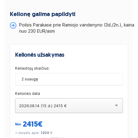
Kelionę galima papildyti
Poilsis Parakase prie Ramiojo vandenyno (3d./2n.), kaina
nuo 230 EUR/asm
Kelionės užsakymas
Keliautojų skaičius:
2 suaugę
Kelionės data
2026.08.14 (15 d.) 2415 €
2415
€
Nuo
+ skrydis apie:
1200
€