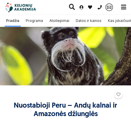
0 700 11007
Pradžia
Programa
Atsiliepimai
Datos ir kainos
Kas įskaičiuo
Paskutinė
Pažintinės
Egzotinės
Kruizai
minutė
kelionės
kelionės
Nuostabioji Peru – Andų kalnai ir
Amazonės džiunglės