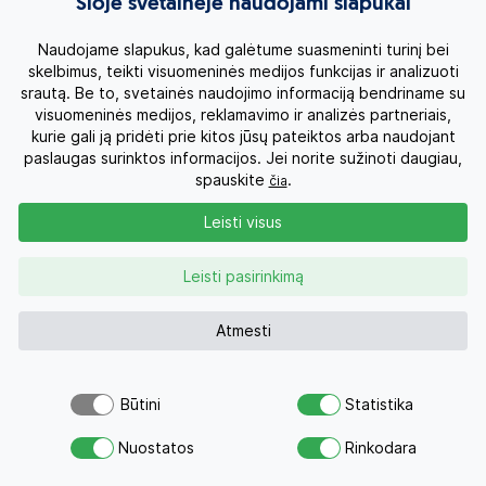
Šioje svetainėje naudojami slapukai
Klasikinė Peru
Peru
Naudojame slapukus, kad galėtume suasmeninti turinį bei
14d.
skelbimus, teikti visuomeninės medijos funkcijas ir analizuoti
2460 €
Nuo
srautą. Be to, svetainės naudojimo informaciją bendriname su
Su skrydžiu 3660 €
visuomeninės medijos, reklamavimo ir analizės partneriais,
Kelionės datos
kurie gali ją pridėti prie kitos jūsų pateiktos arba naudojant
paslaugas surinktos informacijos. Jei norite sužinoti daugiau,
spauskite
.
čia
PRIJUNGIMAS PRIE ANGLAKALBĖS GRUPĖS
Leisti visus
Leisti pasirinkimą
Atmesti
Būtini
Statistika
Šiuo pasiūlymu šiandien jau
Atsiųsk užklausą
domėjosi 29 žmonės
Nuostatos
Rinkodara
Klasikinė Peru su Titikakos ežeru
Savo svajonių atostogoms
Peru