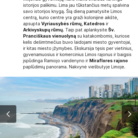
istorijos palikimu. Lima jau tūkstančius metų spalvina
savo istorijos knygą. Šią dieną pamatysite Limos
centrą, kurio centre yra graži kolonijinė aikštė,
apsupta
Vyriausybės rūmų, Katedros
ir
Arkivyskupų rūmų.
Taip pat aplankysite
Šv.
Pranciškaus vienuolyną
su katakombomis, kuriose
kelis dešimtmečius buvo laidojami miesto gyventojai,
ir kitas miesto įžymybes. Ekskursija tęsis per vietinius,
gyvenamuosius ir komercinius Limos rajonus ir baigsis
įspūdinga Ramiojo vandenyno ir
Miraflores rajono
paplūdimių panorama. Nakvynė viešbutyje Limoje.