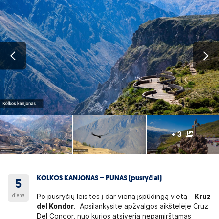
+ 3
KOLKOS KANJONAS – PUNAS (pusryčiai)
5
diena
Po pusryčių leisitės į dar vieną įspūdingą vietą –
Kruz
del Kondor
. Apsilankysite apžvalgos aikštelėje Cruz
Del Condor, nuo kurios atsiveria nepamirštamas