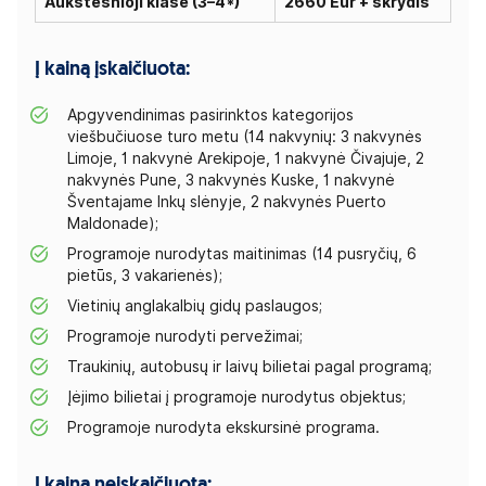
Aukštesnioji klasė (3–4*)
2660 Eur + skrydis
Į kainą įskaičiuota:
Apgyvendinimas pasirinktos kategorijos
viešbučiuose turo metu (14 nakvynių: 3 nakvynės
Limoje, 1 nakvynė Arekipoje, 1 nakvynė Čivajuje, 2
nakvynės Pune, 3 nakvynės Kuske, 1 nakvynė
Šventajame Inkų slėnyje, 2 nakvynės Puerto
Maldonade);
Programoje nurodytas maitinimas (14 pusryčių, 6
pietūs, 3 vakarienės);
Vietinių anglakalbių gidų paslaugos;
Programoje nurodyti pervežimai;
Traukinių, autobusų ir laivų bilietai pagal programą;
Įėjimo bilietai į programoje nurodytus objektus;
Programoje nurodyta ekskursinė programa.
Į kainą neįskaičiuota: