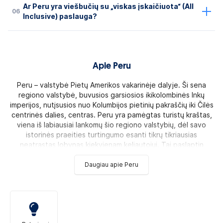
Ar Peru yra viešbučių su „viskas įskaičiuota“ (All
06
Inclusive) paslauga?
Apie Peru
Peru – valstybė Pietų Amerikos vakarinėje dalyje. Ši sena
regiono valstybė, buvusios garsiosios ikikolombinės Inkų
imperijos, nutįsusios nuo Kolumbijos pietinių pakraščių iki Čilės
centrinės dalies, centras. Peru yra pamėgtas turistų kraštas,
viena iš labiausiai lankomų šio regiono valstybių, dėl savo
istorinės praeities turtingumo esanti tikrų tikriausias
neatrastas lobynas kiekvienam keliautojui. Tai paslaptin
Daugiau apie Peru