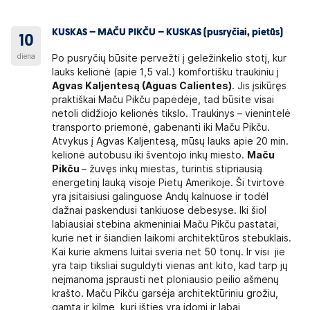
KUSKAS – MAČU PIKČU – KUSKAS (pusryčiai, pietūs)
10
diena
Po pusryčių būsite pervežti į geležinkelio stotį, kur
lauks kelionė (apie 1,5 val.) komfortišku traukiniu į
Agvas Kaljentesą (Aguas Calientes)
. Jis įsikūręs
praktiškai Maču Pikču papėdėje, tad būsite visai
netoli didžiojo kelionės tikslo. Traukinys – vienintelė
transporto priemonė, gabenanti iki Maču Pikču.
Atvykus į Agvas Kaljentesą, mūsų lauks apie 20 min.
kelionė autobusu iki šventojo inkų miesto.
Maču
Pikču
– žuvęs inkų miestas, turintis stipriausią
energetinį lauką visoje Pietų Amerikoje. Ši tvirtovė
yra įsitaisiusi galinguose Andų kalnuose ir todėl
dažnai paskendusi tankiuose debesyse. Iki šiol
labiausiai stebina akmeniniai Maču Pikču pastatai,
kurie net ir šiandien laikomi architektūros stebuklais.
Kai kurie akmens luitai sveria net 50 tonų. Ir visi jie
yra taip tiksliai suguldyti vienas ant kito, kad tarp jų
neįmanoma įsprausti net ploniausio peilio ašmenų
krašto. Maču Pikču garsėja architektūriniu grožiu,
gamta ir kilme, kuri išties yra įdomi ir labai