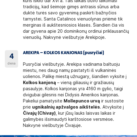
kuris iškilo dar XVI a. Tais laikais buvo laikomasi
tradicijų, kad šeimoje gimęs antrasis sūnus arba
duktė turės savo gyvenimą paskirti bažnyčios
tarnystei. Santa Catalinos vienuolynas priėmė tik
merginas iš aukštesniosios klasės. Šiandien čia vis
dar gyvena apie 20 dominikonų ordinui priklausančių
vienuolių. Nakvynė viešbutyje Arekipoje.
AREKIPA – KOLKOS KANJONAS (pusryčiai)
4
diena
Pusryčiai viešbutyje. Arekipa vadinama baltuoju
miestu, nes daug namų pastatyti iš vulkaninės
uolienos. Palikę miestą užnugary, šiandien vyksite į
Kolkos kanjoną
– vieną giliausių ir gražiausių
pasaulyje. Kolkos kanjonas yra 4160 m gylio, taigi
dvigubai gilesnis nei Didysis Amerikos kanjonas.
Pakeliui pamatysite
Mollepunco urvą
ir sustosite
prie
ugnikalnių apžvalgos aikštelės
. Atvyksite į
Čivajų (Chivay)
, kur jūsų lauks laisvas laikas ir
galimybės išsimaudyti karštosiose versmėse.
Nakvynė viešbutyje Čivajuje.