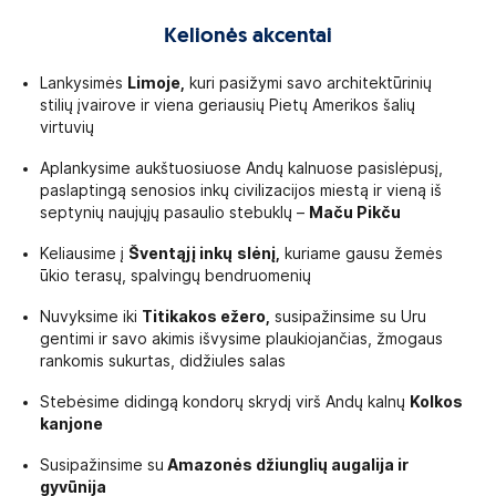
Kelionės akcentai
Lankysimės
Limoje,
kuri pasižymi savo architektūrinių
stilių įvairove ir viena geriausių Pietų Amerikos šalių
virtuvių
Aplankysime aukštuosiuose Andų kalnuose pasislėpusį,
paslaptingą senosios inkų civilizacijos miestą ir vieną iš
septynių naujųjų pasaulio stebuklų –
Maču Pikču
Keliausime į
Šventąjį inkų
slėnį,
kuriame gausu žemės
ūkio terasų, spalvingų bendruomenių
Nuvyksime iki
Titikakos ežero,
susipažinsime su Uru
gentimi ir savo akimis išvysime plaukiojančias, žmogaus
rankomis sukurtas, didžiules salas
Stebėsime didingą kondorų skrydį virš Andų kalnų
Kolkos
kanjone
Susipažinsime su
Amazonės džiunglių augalija ir
gyvūnija