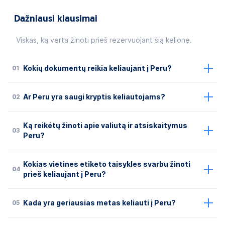
Dažniausi klausimai
Viskas, ką verta žinoti prieš rezervuojant šią kelionę.
01
Kokių dokumentų reikia keliaujant į Peru?
02
Ar Peru yra saugi kryptis keliautojams?
Ką reikėtų žinoti apie valiutą ir atsiskaitymus
03
Peru?
Kokias vietines etiketo taisykles svarbu žinoti
04
prieš keliaujant į Peru?
05
Kada yra geriausias metas keliauti į Peru?