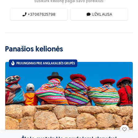
susikurk kelionę pagal savo poreikius:
+37067625798
UŽKLAUSA
Panašios kelionės
PRIJUNGIMAS PRIE ANGLAKALBĖS GRUPĖS