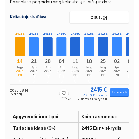
Pasirinkite pageidaujamą keliautojų skaičių ir datą
Keliautojų skaičius:
2 suaugę
2415 €
2026 08 14
Rezervuoti
15 dienų
4830 € visiems
7230 € visiems su skrydžiu
Apgyvendinimo tipai:
Kaina asmeniui:
Turistinė klasė (3*)
2415 Eur + skrydis