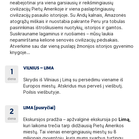
neabejotinai yra viena garsiausių ir reikšmingiausių
civilizacijų Pietų Amerikoje ir viena paslaptingiausių
civilizacijų pasaulio istorijoje. Su Andų kalnais, Amazonės
atogrąžų miškais ir nuostabia pakrante Peru yra tobulas
pasirinkimas ištroškusiems nuotykių, istorijos ir gamtos.
Susikrauname lagaminus ir ruošiamės – mūsų laukia
nepamirštama kelionė senovės civilizacijų pėdsakais.
Atverkime sau dar vieną puslapį žmonijos istorijos gyvenimo
knygoje...
VILNIUS – LIMA
1
diena
Skrydis iš Vilniaus į Limą su persėdimu viename iš
Europos miestų. Atskridus mus perveš į viešbutį.
Poilsis viešbutyje.
LIMA (pusryčiai)
2
diena
Ekskursijos pradžia – apžvalginė ekskursija po
Limą,
kuri laikoma trečia tarp didžiausią Pietų Amerikos
miestų. Tai vienas energingiausių miestų su 8
milijonais gyventojų, kuris mums svarbus turtingu