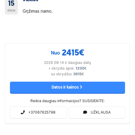
VILNIUS
15
diena
Grįžimas namo.
2415
€
Nuo
2026 08 14 ir daugiau datų
+ skrydis apie:
1200
€
su skrydžiu:
3615
€
Datos ir kainos
Reikia daugiau informacijos? SUSISIEKITE:
+37067625798
UŽKLAUSA