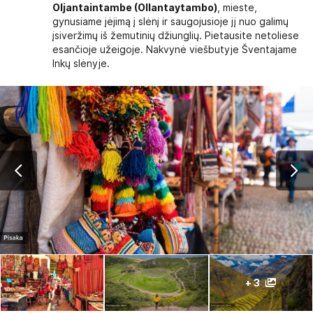
Oljantaintambe (Ollantaytambo)
, mieste,
gynusiame įėjimą į slėnį ir saugojusioje jį nuo galimų
įsiveržimų iš žemutinių džiunglių. Pietausite netoliese
esančioje užeigoje. Nakvynė viešbutyje Šventajame
Inkų slėnyje.
+ 3