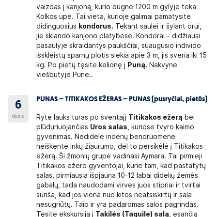
vaizdas į kanjoną, kurio dugne 1200 m gylyje teka
Kolkos upė. Tai vieta, kurioje galimai pamatysite
didinguosius
kondorus.
Tekant saulei ir šylant orui,
jie sklando kanjono platybėse. Kondorai – didžiausi
pasaulyje skraidantys paukščiai, suaugusio individo
išskleistų sparnų plotis siekia apie 3 m, jis sveria iki 15
kg. Po pietų tęsite kelionę į
Puną.
Nakvynė
viešbutyje Pune..
PUNAS – TITIKAKOS EŽERAS – PUNAS (pusryčiai, pietūs)
6
diena
Ryte lauks turas po šventajį
Titikakos ežerą
bei
plūduriuojančias
Uros salas
, kuriose tvyro kaimo
gyvenimas. Nedidelė indėnų bendruomenė
neiškentė inkų žiaurumo, dėl to persikėlė į Titikakos
ežerą. Ši žmonių grupė vadinasi Aymara. Tai pirmieji
Titikakos ežero gyventojai, kurie tam, kad pastatytų
salas, pirmiausia išpjauna 10-12 labai didelių žemės
gabalų, tada naudodami virves juos stipriai ir tvirtai
suriša, kad jos viena nuo kitos neatsiskirtų ir sala
nesugriūtų. Taip ir yra padaromas salos pagrindas.
Tęsite ekskursiją į
Takilės (Taquile) salą
, esančią