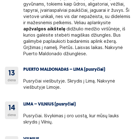
gyvūnams, tokiems kaip ūdros, aligatoriai, vėžliai,
tapyrai, įvairiaspalviai paukščiai, jaguarai ir žuvys. Ši
vietovė unikali, nes vis dar nepažeista, su didelėmis
ir mažesnėmis pelkėmis. Vėliau aplankysite
apžvalgos aikštelę
didžiulio medžio viršūnėje, iš
kurios galėsite stebėti magiškas džiungles. Bus
galimybė paplaukioti baidarėmis aplink ežerą.
Grįžimas į namelį. Pietūs. Laisvas laikas. Nakvynė
Puerto Maldonado džiunglėse.
PUERTO MALDONADAS – LIMA (pusryčiai)
13
diena
Pusryčiai viešbutyje. Skrydis į Limą. Nakvynė
viešbutyje Limoje.
LIMA – VILNIUS (pusryčiai)
14
diena
Pusryčiai. Išvykimas į oro uostą, kur mūsų lauks
skrydis į Vilnių.