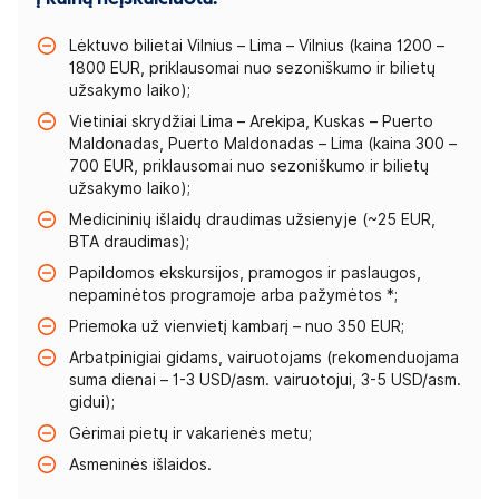
Lėktuvo bilietai Vilnius – Lima – Vilnius (kaina 1200 –
1800 EUR, priklausomai nuo sezoniškumo ir bilietų
užsakymo laiko);
Vietiniai skrydžiai Lima – Arekipa, Kuskas – Puerto
Maldonadas, Puerto Maldonadas – Lima (kaina 300 –
700 EUR, priklausomai nuo sezoniškumo ir bilietų
užsakymo laiko);
Medicininių išlaidų draudimas užsienyje (~25 EUR,
BTA draudimas);
Papildomos ekskursijos, pramogos ir paslaugos,
nepaminėtos programoje arba pažymėtos *;
Priemoka už vienvietį kambarį – nuo 350 EUR;
Arbatpinigiai gidams, vairuotojams (rekomenduojama
suma dienai – 1-3 USD/asm. vairuotojui, 3-5 USD/asm.
gidui);
Gėrimai pietų ir vakarienės metu;
Asmeninės išlaidos.