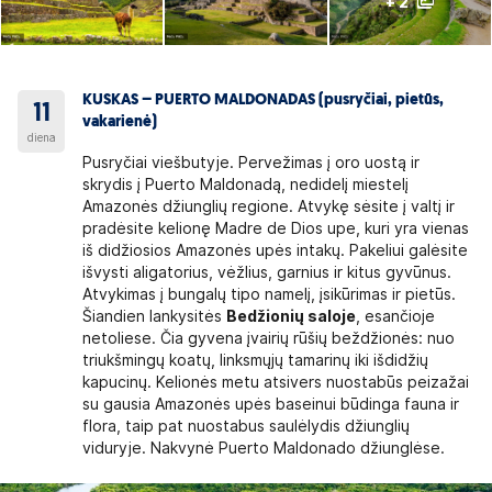
+ 2
KUSKAS – PUERTO MALDONADAS (pusryčiai, pietūs,
11
vakarienė)
diena
Pusryčiai viešbutyje. Pervežimas į oro uostą ir
skrydis į Puerto Maldonadą, nedidelį miestelį
Amazonės džiunglių regione. Atvykę sėsite į valtį ir
pradėsite kelionę Madre de Dios upe, kuri yra vienas
iš didžiosios Amazonės upės intakų. Pakeliui galėsite
išvysti aligatorius, vėžlius, garnius ir kitus gyvūnus.
Atvykimas į bungalų tipo namelį, įsikūrimas ir pietūs.
Šiandien lankysitės
Bedžionių saloje
, esančioje
netoliese. Čia gyvena įvairių rūšių beždžionės: nuo
triukšmingų koatų, linksmųjų tamarinų iki išdidžių
kapucinų. Kelionės metu atsivers nuostabūs peizažai
su gausia Amazonės upės baseinui būdinga fauna ir
flora, taip pat nuostabus saulėlydis džiunglių
viduryje. Nakvynė Puerto Maldonado džiunglėse.