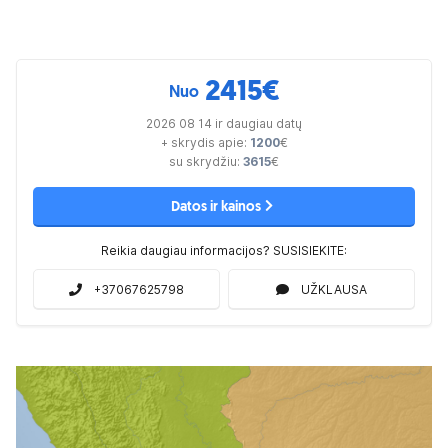
2415
€
Nuo
2026 08 14 ir daugiau datų
+ skrydis apie:
1200
€
su skrydžiu:
3615
€
Datos ir kainos
Reikia daugiau informacijos? SUSISIEKITE:
+37067625798
UŽKLAUSA