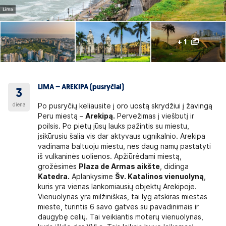
+ 1
LIMA – AREKIPA (pusryčiai)
3
diena
Po pusryčių keliausite į oro uostą skrydžiui į žavingą
Peru miestą –
Arekipą.
Pervežimas į viešbutį ir
poilsis. Po pietų jūsų lauks pažintis su miestu,
įsikūrusiu šalia vis dar aktyvaus ugnikalnio. Arekipa
vadinama baltuoju miestu, nes daug namų pastatyti
iš vulkaninės uolienos. Apžiūrėdami miestą,
grožėsimės
Plaza de Armas aikšte
, didinga
Katedra.
Aplankysime
Šv. Katalinos vienuolyną
,
kuris yra vienas lankomiausių objektų Arekipoje.
Vienuolynas yra milžiniškas, tai lyg atskiras miestas
mieste, turintis 6 savo gatves su pavadinimais ir
daugybę celių. Tai veikiantis moterų vienuolynas,