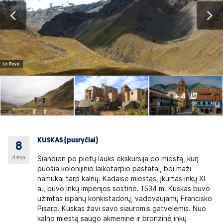
+ 4
KUSKAS (pusryčiai)
8
diena
Šiandien po pietų lauks ekskursija po miestą, kurį
puošia kolonijinio laikotarpio pastatai, bei maži
namukai tarp kalnų. Kadaise miestas, įkurtas inkų XI
a., buvo Inkų imperijos sostinė. 1534 m. Kuskas buvo
užimtas ispanų konkistadorų, vadovaujamų Francisko
Pisaro. Kuskas žavi savo siauromis gatvelėmis. Nuo
kalno miestą saugo akmeninė ir bronzinė inkų