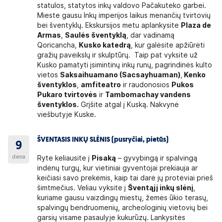
statulos, statytos inkų valdovo Pačakuteko garbei.
Mieste gausu Inkų imperijos laikus menančių tvirtovių
bei šventyklų. Ekskursijos metu aplankysite
Plaza de
Armas
,
Saulės šventyklą
, dar vadinamą
Qoricancha,
Kusko katedrą
, kur galėsite apžiūrėti
gražių paveikslų ir skulptūrų. Taip pat vyksite už
Kusko pamatyti įsimintinų inkų runų, pagrindinės kulto
vietos
Saksaihuamano (Sacsayhuaman)
,
Kenko
šventyklos
,
amfiteatro
ir raudonosios
Pukos
Pukaro tvirtovės
ir
Tambomachay vandens
šventyklos.
Grįšite atgal į Kuską. Nakvynė
viešbutyje Kuske.
ŠVENTASIS INKŲ SLĖNIS (pusryčiai, pietūs)
9
diena
Ryte keliausite į
Pisaką
– gyvybingą ir spalvingą
indėnų turgų, kur vietiniai gyventojai prekiauja ar
keičiasi savo prekėmis, kaip tai darė jų protėviai prieš
šimtmečius. Veliau vyksite į
Šventąjį inkų slėnį
,
kuriame gausu vaizdingų miestų, žemės ūkio terasų,
spalvingų bendruomenių, archeologinių vietovių bei
garsių visame pasaulyje kukurūzų. Lankysitės