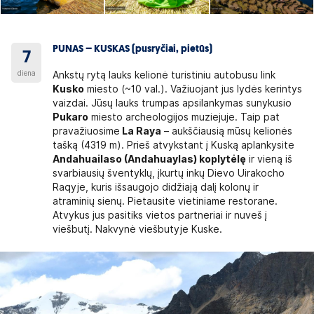
PUNAS – KUSKAS (pusryčiai, pietūs)
7
diena
Ankstų rytą lauks kelionė turistiniu autobusu link
Kusko
miesto (~10 val.). Važiuojant jus lydės kerintys
vaizdai. Jūsų lauks trumpas apsilankymas sunykusio
Pukaro
miesto archeologijos muziejuje. Taip pat
pravažiuosime
La Raya
– aukščiausią mūsų kelionės
tašką (4319 m). Prieš atvykstant į Kuską aplankysite
Andahuailaso (Andahuaylas) koplytėlę
ir vieną iš
svarbiausių šventyklų, įkurtų inkų Dievo Uirakocho
Raqyje, kuris išsaugojo didžiają dalį kolonų ir
atraminių sienų. Pietausite vietiniame restorane.
Atvykus jus pasitiks vietos partneriai ir nuveš į
viešbutį. Nakvynė viešbutyje Kuske.