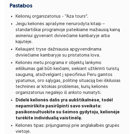
Pastabos
Kelionių organizatorius - "Aza tours".
Jeigu kelionės aprašyme nenurodyta kitaip –
standartiškai programoje pateikiame mažiausią kainą
asmeniui gyvenant dviviečiame kambaryje arba
kajutėje.
Keliaujant tryse dažniausia apgyvendinama
dviviečiame kambaryje su pristatoma lova.
Kelionės metu programa ir objektų lankymo
eiliškumas gali būti keičiami, siekiant užtikrinti turistų
saugumą, atsižvelgiant į specifinius Peru gamtos
ypatumus, oro sąlygas, politinę situaciją bei iškilusias
technines ar kitokias problemas, kurių kelionės
organizatorius negalėjo iš anksto numatyti.
Didelė kelionės dalis yra aukštikalnėse, todėl
nepamirškite pasirūpinti savo sveikata:
pasikonsultuokite su šeimos gydytoju, kelionėje
turėkite individualią vaistinėlę.
Kelionės tipas: prijungiamoji prie anglakalbės grupės
vietoje.