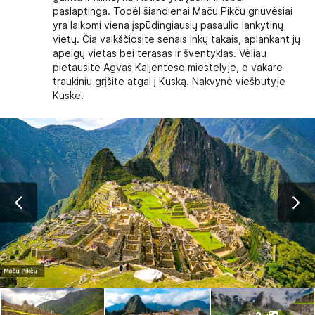
paslaptinga. Todėl šiandienai Maču Pikču griuvėsiai
yra laikomi viena įspūdingiausių pasaulio lankytinų
vietų. Čia vaikščiosite senais inkų takais, aplankant jų
apeigų vietas bei terasas ir šventyklas. Vėliau
pietausite Agvas Kaljenteso miestelyje, o vakare
traukiniu grįšite atgal į Kuską. Nakvynė viešbutyje
Kuske.