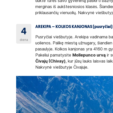
duktė turės savo gyvenimą paskirti bažny
merginas iš aukštesniosios klasės. Šiandi
priklausančių vienuolių. Nakvynė viešbutyj
AREKIPA – KOLKOS KANJONAS (pusryčiai)
4
Pusryčiai viešbutyje. Arekipa vadinama ba
diena
uolienos. Palikę miestą užnugary, šiandien 
pasaulyje. Kolkos kanjonas yra 4160 m gyli
Pakeliui pamatysite
Mollepunco urvą
ir 
Čivajų (Chivay)
, kur jūsų lauks laisvas l
Nakvynė viešbutyje Čivajuje.