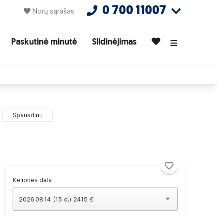
0 700 11007
Norų sąrašas
Paskutinė minutė
Slidinėjimas
Spausdinti
Kelionės data
2026.08.14 (15 d.) 2415 €