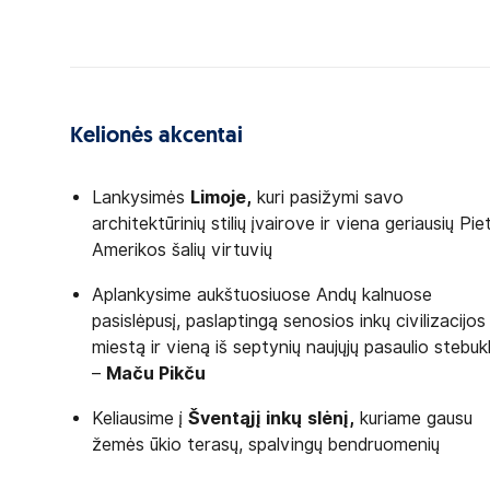
Kelionės akcentai
Lankysimės
Limoje,
kuri pasižymi savo
architektūrinių stilių įvairove ir viena geriausių Pie
Amerikos šalių virtuvių
Aplankysime aukštuosiuose Andų kalnuose
pasislėpusį, paslaptingą senosios inkų civilizacijos
miestą ir vieną iš septynių naujųjų pasaulio stebuk
–
Maču Pikču
Keliausime į
Šventąjį inkų
slėnį,
kuriame gausu
žemės ūkio terasų, spalvingų bendruomenių