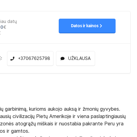
iau datų
Datos ir kainos
00
€
€
E:
+37067625798
UŽKLAUSA
ybių garbinimą, kurioms aukojo auksą ir žmonių gyvybes.
ausių civilizacijų Pietų Amerikoje ir viena paslaptingiausių
Amazonės atogrąžų miškais ir nuostabia pakrante Peru yra
jos ir gamtos.