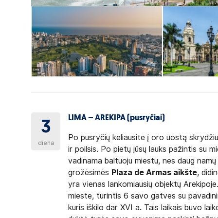
LIMA – AREKIPA (pusryčiai)
3
Po pusryčių keliausite į oro uostą skrydži
diena
ir poilsis. Po pietų jūsų lauks pažintis su m
vadinama baltuoju miestu, nes daug namų p
grožėsimės
Plaza de Armas aikšte
, did
yra vienas lankomiausių objektų Arekipoje.
mieste, turintis 6 savo gatves su pavadini
kuris iškilo dar XVI a. Tais laikais buvo la