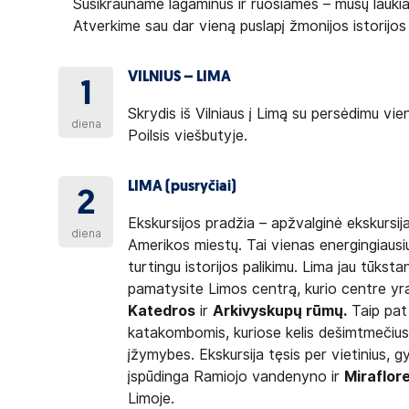
Susikrauname lagaminus ir ruošiamės – mūsų laukia
Atverkime sau dar vieną puslapį žmonijos istorijos
VILNIUS – LIMA
1
Skrydis iš Vilniaus į Limą su persėdimu vi
diena
Poilsis viešbutyje.
LIMA (pusryčiai)
2
Ekskursijos pradžia – apžvalginė ekskursi
diena
Amerikos miestų. Tai vienas energingiausi
turtingu istorijos palikimu. Lima jau tūkst
pamatysite Limos centrą, kurio centre yra
Katedros
ir
Arkivyskupų rūmų.
Taip pat
katakombomis, kuriose kelis dešimtmečius 
įžymybes. Ekskursija tęsis per vietinius, 
įspūdinga Ramiojo vandenyno ir
Miraflor
Limoje.