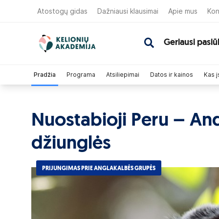
Atostogų gidas
Dažniausi klausimai
Apie mus
Kon
Geriausi pasiū
Pradžia
Programa
Atsiliepimai
Datos ir kainos
Kas į
Nuostabioji Peru – An
džiunglės
PRIJUNGIMAS PRIE ANGLAKALBĖS GRUPĖS