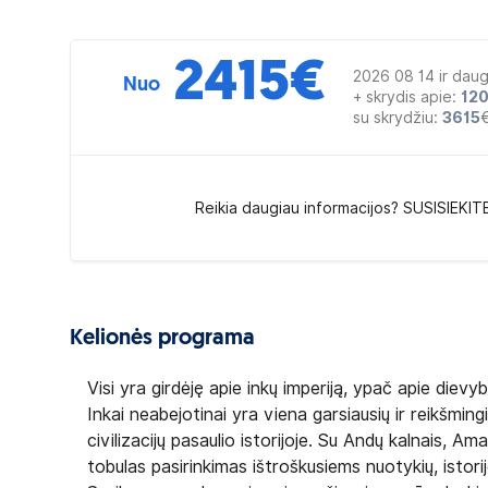
2415
€
2026 08 14 ir daug
Nuo
+ skrydis apie:
12
su skrydžiu:
3615
Reikia daugiau informacijos? SUSISIEKIT
Kelionės programa
Visi yra girdėję apie inkų imperiją, ypač apie diev
Inkai neabejotinai yra viena garsiausių ir reikšmingi
civilizacijų pasaulio istorijoje. Su Andų kalnais, 
tobulas pasirinkimas ištroškusiems nuotykių, istori