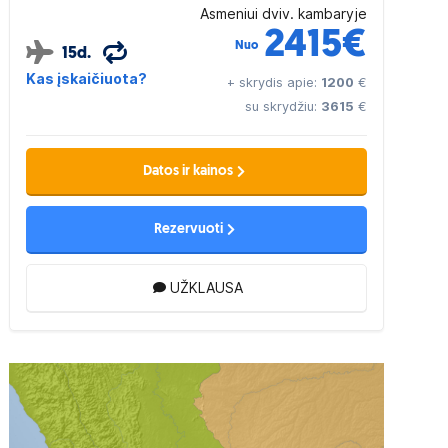
Asmeniui dviv. kambaryje
2415
€
Nuo
15d.
Kas įskaičiuota?
+ skrydis apie:
1200
€
su skrydžiu:
3615
€
Datos ir kainos
Rezervuoti
UŽKLAUSA