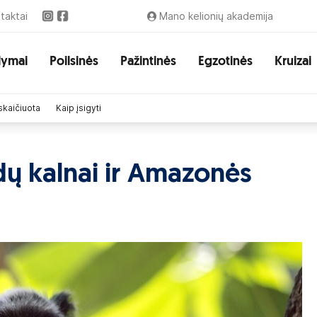
taktai
Mano kelionių akademija
lymai
Poilsinės
Pažintinės
Egzotinės
Kruizai
skaičiuota
Kaip įsigyti
dų kalnai ir Amazonės