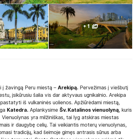
+ 1
ui į žavingą Peru miestą –
Arekipą.
Pervežimas į viešbutį
iestu, įsikūrusiu šalia vis dar aktyvaus ugnikalnio. Arekipa
astatyti iš vulkaninės uolienos. Apžiūrėdami miestą,
inga
Katedra.
Aplankysime
Šv. Katalinos vienuolyną
, kuris
 Vienuolynas yra milžiniškas, tai lyg atskiras miestas
mais ir daugybę celių. Tai veikiantis moterų vienuolynas,
ikomasi tradicijų, kad šeimoje gimęs antrasis sūnus arba