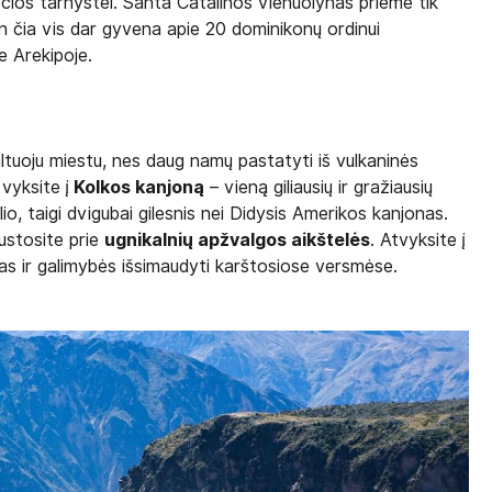
čios tarnystei. Santa Catalinos vienuolynas priėmė tik
en čia vis dar gyvena apie 20 dominikonų ordinui
e Arekipoje.
ltuoju miestu, nes daug namų pastatyti iš vulkaninės
vyksite į
Kolkos kanjoną
– vieną giliausių ir gražiausių
o, taigi dvigubai gilesnis nei Didysis Amerikos kanjonas.
sustosite prie
ugnikalnių apžvalgos aikštelės
. Atvyksite į
aikas ir galimybės išsimaudyti karštosiose versmėse.