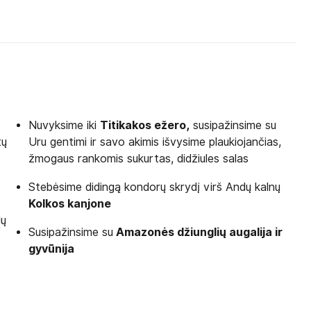
Nuvyksime iki
Titikakos ežero,
susipažinsime su
tų
Uru gentimi ir savo akimis išvysime plaukiojančias,
žmogaus rankomis sukurtas, didžiules salas
Stebėsime didingą kondorų skrydį virš Andų kalnų
Kolkos kanjone
lų
Susipažinsime su
Amazonės džiunglių augalija ir
gyvūnija