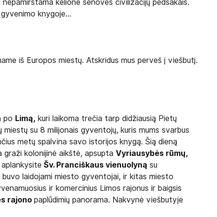
 nepamirštama kelionė senovės civilizacijų pėdsakais.
 gyvenimo knygoje...
ename iš Europos miestų. Atskridus mus perveš į viešbutį.
ja po
Limą,
kuri laikoma trečia tarp didžiausią Pietų
ų miestų su 8 milijonais gyventojų, kuris mums svarbus
ančius metų spalvina savo istorijos knygą. Šią dieną
 graži kolonijinė aikštė, apsupta
Vyriausybės rūmų,
 aplankysite
Šv. Pranciškaus vienuolyną
su
buvo laidojami miesto gyventojai, ir kitas miesto
gyvenamuosius ir komercinius Limos rajonus ir baigsis
es rajono
paplūdimių panorama. Nakvynė viešbutyje