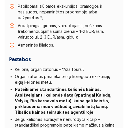
Papildomai siūlomos ekskursijos, pramogos ir
paslaugos, nepaminėtos programoje arba
pažymėtos *;
Arbatpinigiai gidams, vairuotojams, nešikams
(rekomenduojama suma dienai – 1-2 EUR/asm.
vairuotojui, 2-3 EUR/asm. gidui);
Asmeninės išlaidos.
Pastabos
Kelionių organizatorius - "Aza tours".
Organizatorius pasilieka teisę koreguoti ekskursijų
eigą kelionės metu.
Pateikiame standartines kelionės kainas.
Atsižvelgiant į kelionės datą (ypatingai Kalėdų,
Velykų, Rio karnavalo metu), kaina gali keistis,
priklausomai nuo viešbučių, aviabilietų kainų.
Tikslios kainos teiraukitės agentūroje
.
Jeigu kelionės aprašyme nenurodyta kitaip –
standartiškai programoje pateikiame mažiausią kainą