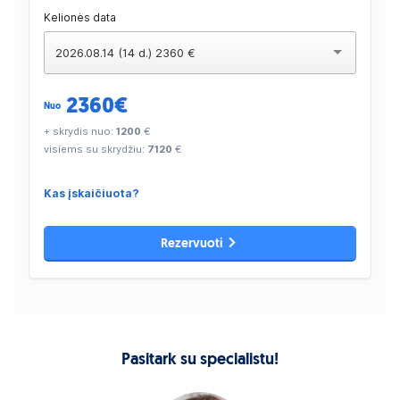
Kelionės data
2026.08.14 (14 d.) 2360 €
2360
€
Nuo
+ skrydis nuo:
1200
€
visiems su skrydžiu:
7120
€
Kas įskaičiuota?
Rezervuoti
Pasitark su specialistu!