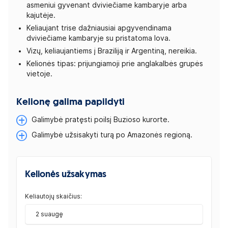
asmeniui gyvenant dviviečiame kambaryje arba
kajutėje.
Keliaujant trise dažniausiai apgyvendinama
dviviečiame kambaryje su pristatoma lova.
Vizų, keliaujantiems į Braziliją ir Argentiną, nereikia.
Kelionės tipas: prijungiamoji prie anglakalbės grupės
vietoje.
Kelionę galima papildyti
Galimybė pratęsti poilsį Buzioso kurorte.
Galimybė užsisakyti turą po Amazonės regioną.
Kelionės užsakymas
Keliautojų skaičius:
2 suaugę