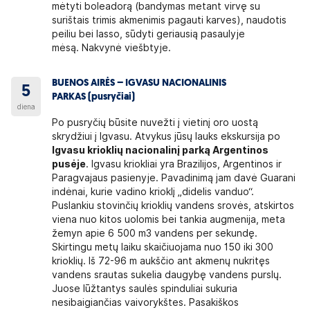
mėtyti boleadorą (bandymas metant virvę su
surištais trimis akmenimis pagauti karves), naudotis
peiliu bei lasso, sūdyti geriausią pasaulyje
mėsą. Nakvynė viešbtyje.
BUENOS AIRĖS – IGVASU NACIONALINIS
5
PARKAS (pusryčiai)
diena
Po pusryčių būsite nuvežti į vietinį oro uostą
skrydžiui į Igvasu. Atvykus jūsų lauks ekskursija po
Igvasu krioklių nacionalinį parką Argentinos
pusėje
. Igvasu kriokliai yra Brazilijos, Argentinos ir
Paragvajaus pasienyje. Pavadinimą jam davė Guarani
indėnai, kurie vadino krioklį „didelis vanduo“.
Puslankiu stovinčių krioklių vandens srovės, atskirtos
viena nuo kitos uolomis bei tankia augmenija, meta
žemyn apie 6 500 m3 vandens per sekundę.
Skirtingu metų laiku skaičiuojama nuo 150 iki 300
krioklių. Iš 72-96 m aukščio ant akmenų nukritęs
vandens srautas sukelia daugybę vandens purslų.
Juose lūžtantys saulės spinduliai sukuria
nesibaigiančias vaivorykštes. Pasakiškos