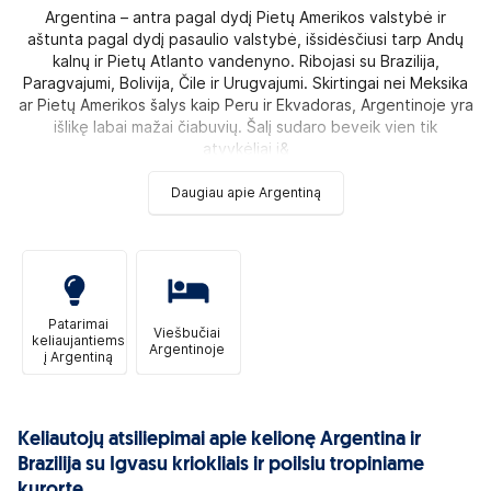
Argentina – antra pagal dydį Pietų Amerikos valstybė ir
aštunta pagal dydį pasaulio valstybė, išsidėsčiusi tarp Andų
kalnų ir Pietų Atlanto vandenyno. Ribojasi su Brazilija,
Paragvajumi, Bolivija, Čile ir Urugvajumi. Skirtingai nei Meksika
ar Pietų Amerikos šalys kaip Peru ir Ekvadoras, Argentinoje yra
išlikę labai mažai čiabuvių. Šalį sudaro beveik vien tik
atvykėliai i&
Daugiau apie Argentiną
Patarimai
Viešbučiai
keliaujantiems
Argentinoje
į Argentiną
Keliautojų atsiliepimai apie kelionę Argentina ir
Brazilija su Igvasu kriokliais ir poilsiu tropiniame
kurorte