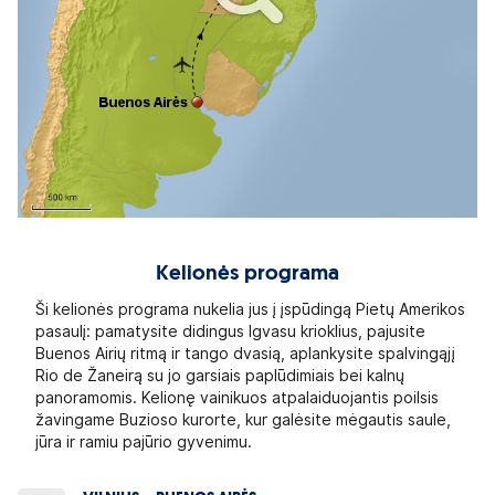
Kelionės programa
Ši kelionės programa nukelia jus į įspūdingą Pietų Amerikos
pasaulį: pamatysite didingus Igvasu krioklius, pajusite
Buenos Airių ritmą ir tango dvasią, aplankysite spalvingąjį
Rio de Žaneirą su jo garsiais paplūdimiais bei kalnų
panoramomis. Kelionę vainikuos atpalaiduojantis poilsis
žavingame Buzioso kurorte, kur galėsite mėgautis saule,
jūra ir ramiu pajūrio gyvenimu.