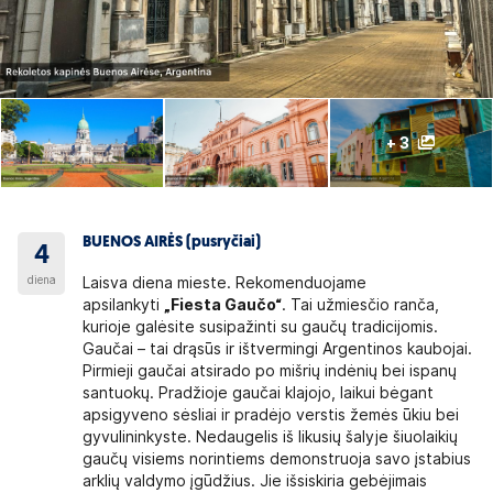
+ 3
BUENOS AIRĖS (pusryčiai)
4
diena
Laisva diena mieste. Rekomenduojame
apsilankyti
„Fiesta Gaučo“
. Tai užmiesčio ranča,
kurioje galėsite susipažinti su gaučų tradicijomis.
Gaučai – tai drąsūs ir ištvermingi Argentinos kaubojai.
Pirmieji gaučai atsirado po mišrių indėnių bei ispanų
santuokų. Pradžioje gaučai klajojo, laikui bėgant
apsigyveno sėsliai ir pradėjo verstis žemės ūkiu bei
gyvulininkyste. Nedaugelis iš likusių šalyje šiuolaikių
gaučų visiems norintiems demonstruoja savo įstabius
arklių valdymo įgūdžius. Jie išsiskiria gebėjimais