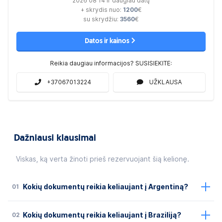
2026 08 14 ir daugiau datų
+ skrydis nuo:
1200
€
su skrydžiu:
3560
€
Datos ir kainos
Reikia daugiau informacijos? SUSISIEKITE:
+37067013224
UŽKLAUSA
Dažniausi klausimai
Viskas, ką verta žinoti prieš rezervuojant šią kelionę.
01
Kokių dokumentų reikia keliaujant į Argentiną?
02
Kokių dokumentų reikia keliaujant į Braziliją?