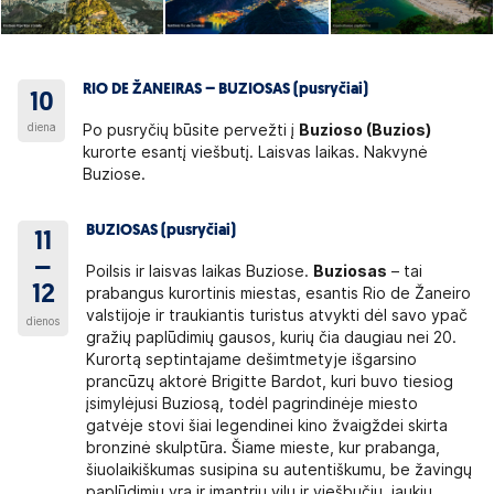
RIO DE ŽANEIRAS – BUZIOSAS (pusryčiai)
10
diena
Po pusryčių būsite pervežti į
Buzioso (Buzios)
kurorte esantį viešbutį. Laisvas laikas. Nakvynė
Buziose.
BUZIOSAS (pusryčiai)
11
–
Poilsis ir laisvas laikas Buziose.
Buziosas
– tai
12
prabangus kurortinis miestas, esantis Rio de Žaneiro
valstijoje ir traukiantis turistus atvykti dėl savo ypač
dienos
gražių paplūdimių gausos, kurių čia daugiau nei 20.
Kurortą septintajame dešimtmetyje išgarsino
prancūzų aktorė Brigitte Bardot, kuri buvo tiesiog
įsimylėjusi Buziosą, todėl pagrindinėje miesto
gatvėje stovi šiai legendinei kino žvaigždei skirta
bronzinė skulptūra. Šiame mieste, kur prabanga,
šiuolaikiškumas susipina su autentiškumu, be žavingų
paplūdimių yra ir įmantrių vilų ir viešbučių, jaukių