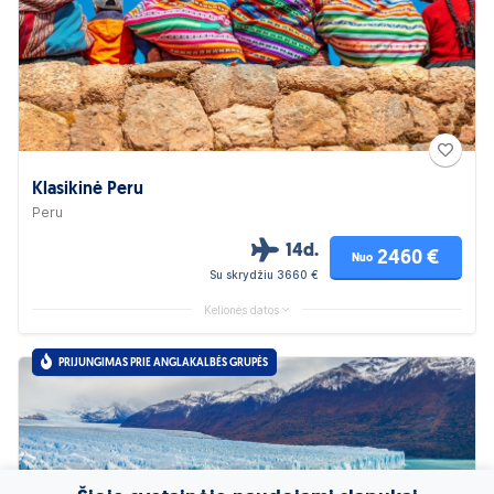
Klasikinė Peru
Peru
14d.
2460 €
Nuo
Su skrydžiu 3660 €
Kelionės datos
PRIJUNGIMAS PRIE ANGLAKALBĖS GRUPĖS