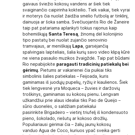
gaivaus šviežio kokosų vandens ar šiek tiek
svaiginančio caipirinha kokteilio. Tiek vaikai, tiek vyrai
ir moterys čia nuolat žaidžia smėlio futbolą ar tinklinį,
dainuoja ar šoka samba. Svečiuojantis Rio de Žaneire
taip pat patariama aplankyti tokius rajonus kaip
bohemiškąją
Santa Teresą
, žinomą dėl kolonijinio
tipo pastatų bei nuolat zujančio senovinio
tramvajaus, ar meniškają
Lapa
, garsėjančią
spalvingais laipteliais, šalia kurių savo video klipą kūrė
ne viena pasaulio muzikos žvaigždė. Taip pat būdami
Rio nepabijokite
paragauti tradicinių patiekalų bei
gėrimų
. Pietums ar vakarienei čia puikiai tiks
simbolinis šalies patiekalas – Feijoada, kuris
gaminamas iš juodųjų pupelių, ryžių ir kiaulienos. Šiek
tiek lengvesnė yra Moqueca – žuvies ir daržovių
troškinys, gaminamas su kokosų pienu. Lengvam
užkandžiui prie alaus idealiai tiks Pao de Queijo –
sūrio duonelės, o saldžiam patiekalui
pasirinkite Brigadeiro – vietinį triufelį iš kondensuoto
pieno, šokolado, riešutų ar kokoso drožlių.
Populiariausi gėrimai čia – žalių jaunų kokosų
vanduo Agua de Coco, kuriuos ypač sveika gerti