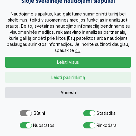
Šioje svetainėje naudojami slapukai
Naudojame slapukus, kad galėtume suasmeninti turinį bei
skelbimus, teikti visuomeninės medijos funkcijas ir analizuoti
srautą. Be to, svetainės naudojimo informaciją bendriname su
visuomeninės medijos, reklamavimo ir analizės partneriais,
kurie gali ją pridėti prie kitos jūsų pateiktos arba naudojant
Argentinos Patagonijos šiaurė ir pietūs su Igvasu
paslaugas surinktos informacijos. Jei norite sužinoti daugiau,
kriokliais
spauskite
.
čia
Argentina
Leisti visus
13d.
2200 €
Nuo
Su skrydžiu 3500 €
Leisti pasirinkimą
Kelionės datos
Atmesti
PRIJUNGIMAS PRIE ANGLAKALBĖS GRUPĖS
Būtini
Statistika
Šiuo pasiūlymu šiandien jau
Atsiųsk užklausą
domėjosi 26 žmonės
Nuostatos
Rinkodara
Savo svajonių atostogoms