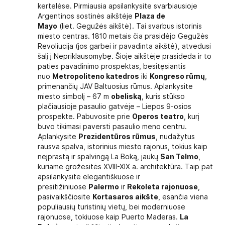
kertelėse. Pirmiausia apsilankysite svarbiausioje
Argentinos sostinės aikštėje
Plaza de
Mayo
(liet. Gegužės aikštė). Tai svarbus istorinis
miesto centras. 1810 metais čia prasidėjo Gegužės
Revoliucija (jos garbei ir pavadinta aikštė), atvedusi
šalį į Nepriklausomybę. Šioje aikštėje prasideda ir to
paties pavadinimo prospektas, besitęsiantis
nuo
Metropoliteno katedros
iki
Kongreso rūmų
,
primenančių JAV Baltuosius rūmus. Aplankysite
miesto simbolį – 67 m
obeliską
, kuris stūkso
plačiausioje pasaulio gatvėje – Liepos 9-osios
prospekte. Pabuvosite prie
Operos teatro
, kurį
buvo tikimasi paversti pasaulio meno centru.
Aplankysite
Prezidentūros rūmus
, nudažytus
rausva spalva, istorinius miesto rajonus, tokius kaip
neįprastą ir spalvingą La Boką, jaukų
San Telmo
,
kuriame grožėsitės XVIII-XIX a. architektūra. Taip pat
apsilankysite elegantiškuose ir
presitižiniuose
Palermo
ir
Rekoleta rajonuose
,
pasivaikščiosite
Kortasaros aikšte
, esančia viena
populiausių turistinių vietų, bei moderniuose
rajonuose, tokiuose kaip Puerto Maderas.
La