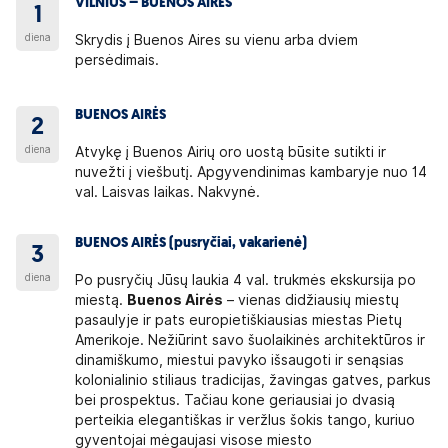
VILNIUS – BUENOS AIRĖS
1
diena
Skrydis į Buenos Aires su vienu arba dviem
persėdimais.
BUENOS AIRĖS
2
diena
Atvykę į Buenos Airių oro uostą būsite sutikti ir
nuvežti į viešbutį. Apgyvendinimas kambaryje nuo 14
val. Laisvas laikas. Nakvynė.
BUENOS AIRĖS (pusryčiai, vakarienė)
3
diena
Po pusryčių Jūsų laukia 4 val. trukmės ekskursija po
miestą.
Buenos Airės
– vienas didžiausių miestų
pasaulyje ir pats europietiškiausias miestas Pietų
Amerikoje. Nežiūrint savo šuolaikinės architektūros ir
dinamiškumo, miestui pavyko išsaugoti ir senąsias
kolonialinio stiliaus tradicijas, žavingas gatves, parkus
bei prospektus. Tačiau kone geriausiai jo dvasią
perteikia elegantiškas ir veržlus šokis tango, kuriuo
gyventojai mėgaujasi visose miesto