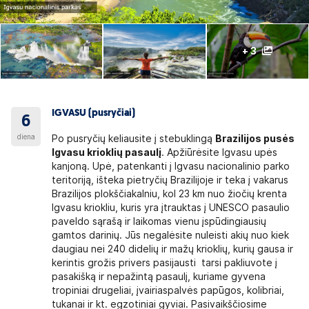
+ 3
IGVASU (pusryčiai)
6
diena
Po pusryčių keliausite į stebuklingą
Brazilijos pusės
Igvasu krioklių pasaulį
. Apžiūrėsite Igvasu upės
kanjoną. Upė, patenkanti į Igvasu nacionalinio parko
teritoriją, išteka pietryčių Brazilijoje ir teka į vakarus
Brazilijos plokščiakalniu, kol 23 km nuo žiočių krenta
Igvasu kriokliu, kuris yra įtrauktas į UNESCO pasaulio
paveldo sąrašą ir laikomas vienu įspūdingiausių
gamtos darinių. Jūs negalėsite nuleisti akių nuo kiek
daugiau nei 240 didelių ir mažų krioklių, kurių gausa ir
kerintis grožis privers pasijausti tarsi pakliuvote į
pasakišką ir nepažintą pasaulį, kuriame gyvena
tropiniai drugeliai, įvairiaspalvės papūgos, kolibriai,
tukanai ir kt. egzotiniai gyviai. Pasivaikščiosime