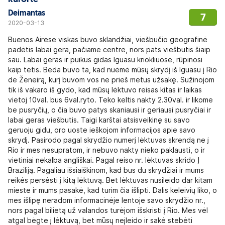
Deimantas
7
2020-03-13
Buenos Airese viskas buvo sklandžiai, viešbučio geografinė
padėtis labai gera, pačiame centre, nors pats viešbutis šiaip
sau. Labai geras ir puikus gidas Iguasu kriokliuose, rūpinosi
kaip tėtis. Bėda buvo ta, kad nuėmė mūsų skrydį iš Iguasu į Rio
de Ženeirą, kurį buvom vos ne prieš metus užsakę. Sužinojom
tik iš vakaro iš gydo, kad mūsų lėktuvo reisas kitas ir laikas
vietoj 10val. bus 6val.ryto. Teko keltis nakty 2.30val. ir likome
be pusryčių, o čia buvo patys skaniausi ir geriausi pusryčiai ir
labai geras viešbutis. Taigi karštai atsisveikinę su savo
geruoju gidu, oro uoste ieškojom informacijos apie savo
skrydį. Pasirodo pagal skrydžio numerį lėktuvas skrendą ne į
Rio ir mes nesupratom, ir nebuvo nakty nieko paklausti, o ir
vietiniai nekalba angliškai. Pagal reiso nr. lėktuvas skrido Į
Braziliją. Pagaliau išsiaiškinom, kad bus du skrydžiai ir mums
reikės persėsti į kitą lėktuvą. Bet lėktuvas nusileido dar kitam
mieste ir mums pasakė, kad turim čia išlipti. Dalis keleivių liko, o
mes išlipę neradom informacinėje lentoje savo skrydžio nr.,
nors pagal bilietą už valandos turėjom išskristi į Rio. Mes vėl
atgal bėgte į lėktuvą, bet mūsų neįleido ir sakė stebėti