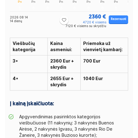
2360 €
2026 08 14
Rezervuoti
14 dienų
4720 € visiems
7120 € visiems su skrydžiu
Viešbučių
Kaina
Priemoka už
kategorija
asmeniui:
vienvietį kambarį:
3*
2360 Eur +
700 Eur
skrydis
4*
2655 Eur +
1040 Eur
skrydis
Į kainą įskaičiuota:
Apgyvendinimas pasirinktos kategorijos
viešbučiuose (11 nakvynių: 3 nakvynės Buenos
Airėse, 2 nakvynės Igvasu, 3 nakvynės Rio De
Žaneire, 3 nakvynės Buzioso kurorte);