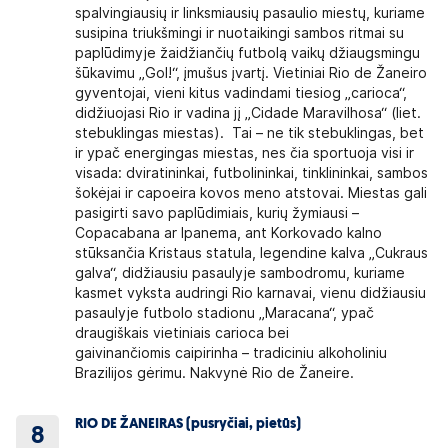
spalvingiausių ir linksmiausių pasaulio miestų, kuriame
susipina triukšmingi ir nuotaikingi sambos ritmai su
paplūdimyje žaidžiančių futbolą vaikų džiaugsmingu
šūkavimu „Gol!“, įmušus įvartį. Vietiniai Rio de Žaneiro
gyventojai, vieni kitus vadindami tiesiog „carioca“,
didžiuojasi Rio ir vadina jį „Cidade Maravilhosa“ (liet.
stebuklingas miestas). Tai – ne tik stebuklingas, bet
ir ypač energingas miestas, nes čia sportuoja visi ir
visada: dviratininkai, futbolininkai, tinklininkai, sambos
šokėjai ir capoeira kovos meno atstovai. Miestas gali
pasigirti savo paplūdimiais, kurių žymiausi –
Copacabana ar Ipanema, ant Korkovado kalno
stūksančia Kristaus statula, legendine kalva „Cukraus
galva“, didžiausiu pasaulyje sambodromu, kuriame
kasmet vyksta audringi Rio karnavai, vienu didžiausiu
pasaulyje futbolo stadionu „Maracana“, ypač
draugiškais vietiniais carioca bei
gaivinančiomis caipirinha – tradiciniu alkoholiniu
Brazilijos gėrimu. Nakvynė Rio de Žaneire.
RIO DE ŽANEIRAS (pusryčiai, pietūs)
8