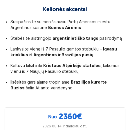
Kelionės akcentai
Susipažinsite su meniškiausiu Pietų Amerikos miestu –
Argentinos sostine
Buenos Airėmis
Stebėsite aistringojo
argentinietiško tango
pasirodymą
Lankysite vieną iš 7 Pasaulio gamtos stebuklų –
Igvasu
krioklius
iš
Argentinos ir
Brazilijos pusių
Keltuvu kilsite iki
Kristaus Atpirkėjo statulos
, laikomos
vienu iš 7 Naujųjų Pasaulio stebuklų
Ilsėsitės garsiajame tropiniame
Brazilijos kurorte
Buzios
šalia Atlanto vandenyno
2360
€
Nuo
2026 08 14 ir daugiau datų