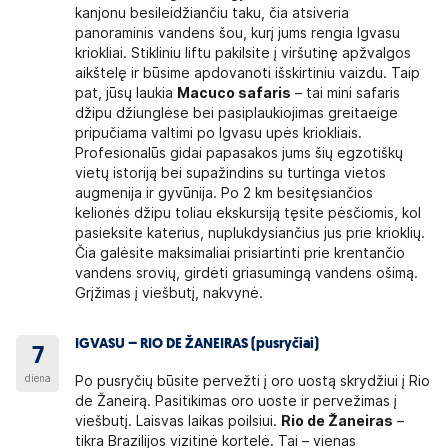
kanjonu besileidžiančiu taku, čia atsiveria
panoraminis vandens šou, kurį jums rengia Igvasu
kriokliai. Stikliniu liftu pakilsite į viršutinę apžvalgos
aikštelę ir būsime apdovanoti išskirtiniu vaizdu. Taip
pat, jūsų laukia
Macuco safaris
– tai mini safaris
džipu džiunglėse bei pasiplaukiojimas greitaeige
pripučiama valtimi po Igvasu upės kriokliais.
Profesionalūs gidai papasakos jums šių egzotiškų
vietų istoriją bei supažindins su turtinga vietos
augmenija ir gyvūnija. Po 2 km besitęsiančios
kelionės džipu toliau ekskursiją tęsite pėsčiomis, kol
pasieksite katerius, nuplukdysiančius jus prie krioklių.
Čia galėsite maksimaliai prisiartinti prie krentančio
vandens srovių, girdėti griasumingą vandens ošimą.
Grįžimas į viešbutį, nakvynė.
IGVASU – RIO DE ŽANEIRAS (pusryčiai)
7
diena
Po pusryčių būsite pervežti į oro uostą skrydžiui į Rio
de Žaneirą. Pasitikimas oro uoste ir pervežimas į
viešbutį. Laisvas laikas poilsiui.
Rio de Žaneiras
–
tikra Brazilijos vizitinė kortelė. Tai – vienas