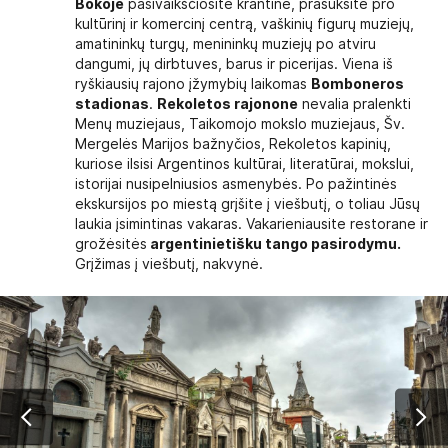
Bokoje
pasivaikščiosite krantine, prasuksite pro
kultūrinį ir komercinį centrą, vaškinių figurų muziejų,
amatininkų turgų, menininkų muziejų po atviru
dangumi, jų dirbtuves, barus ir picerijas. Viena iš
ryškiausių rajono įžymybių laikomas
Bomboneros
stadionas
.
Rekoletos rajonone
nevalia pralenkti
Menų muziejaus, Taikomojo mokslo muziejaus, Šv.
Mergelės Marijos bažnyčios, Rekoletos kapinių,
kuriose ilsisi Argentinos kultūrai, literatūrai, mokslui,
istorijai nusipelniusios asmenybės. Po pažintinės
ekskursijos po miestą grįšite į viešbutį, o toliau Jūsų
laukia įsimintinas vakaras. Vakarieniausite restorane ir
grožėsitės
argentinietišku tango pasirodymu.
Grįžimas į viešbutį, nakvynė.