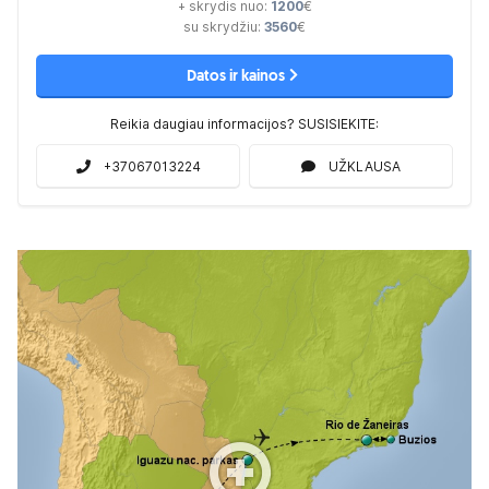
+ skrydis nuo:
1200
€
su skrydžiu:
3560
€
Datos ir kainos
Reikia daugiau informacijos? SUSISIEKITE:
+37067013224
UŽKLAUSA