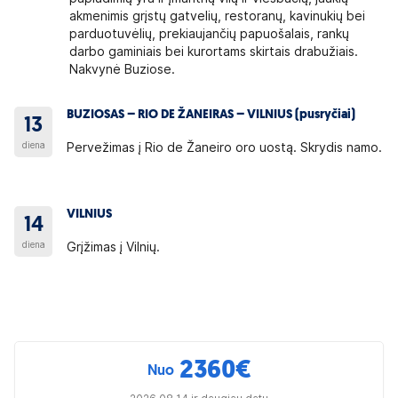
akmenimis grįstų gatvelių, restoranų, kavinukių bei
parduotuvėlių, prekiaujančių papuošalais, rankų
darbo gaminiais bei kurortams skirtais drabužiais.
Nakvynė Buziose.
BUZIOSAS – RIO DE ŽANEIRAS – VILNIUS (pusryčiai)
13
diena
Pervežimas į Rio de Žaneiro oro uostą. Skrydis namo.
VILNIUS
14
diena
Grįžimas į Vilnių.
2360
€
Nuo