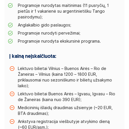
Programoje nurodytas maitinimas (11 pusryčių, 1
pietūs ir 1 vakarienė su argentinietišku Tango
pasirodymu);
Anglakalbio gido paslaugos;
Programoje nurodyti pervežimai;
Programoje nurodyta ekskursinė programa.
Į kainą neįskaičiuota:
Lėktuvo bilietai Vilnius – Buenos Airės – Rio de
Žaneiras – Vilnius (kaina 1200 – 1800 EUR,
priklausomai nuo sezoniškumo ir bilietų užsakymo
laiko);
Lėktuvo bilietai Buenos Airės – Igvasu, Igvasu – Rio
de Žaneiras (kaina nuo 390 EUR);
Medicininių išlaidų draudimas užsienyje (~20 EUR,
BTA draudimas);
Ankstyva registracija viešbutyje atvykimo dieną
(~60 EUR/asm.);