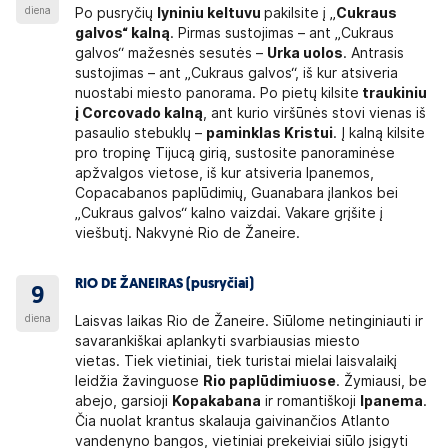
diena
Po pusryčių
lyniniu keltuvu
pakilsite į „
Cukraus
galvos“ kalną
. Pirmas sustojimas – ant „Cukraus
galvos“ mažesnės sesutės –
Urka uolos
. Antrasis
sustojimas – ant „Cukraus galvos“, iš kur atsiveria
nuostabi miesto panorama. Po pietų kilsite
traukiniu
į Corcovado kalną
, ant kurio viršūnės stovi vienas iš
pasaulio stebuklų –
paminklas Kristui
. Į kalną kilsite
pro tropinę Tijucą girią, sustosite panoraminėse
apžvalgos vietose, iš kur atsiveria Ipanemos,
Copacabanos paplūdimių, Guanabara įlankos bei
„Cukraus galvos“ kalno vaizdai. Vakare grįšite į
viešbutį. Nakvynė Rio de Žaneire.
RIO DE ŽANEIRAS (pusryčiai)
9
diena
Laisvas laikas Rio de Žaneire. Siūlome netinginiauti ir
savarankiškai aplankyti svarbiausias miesto
vietas. Tiek vietiniai, tiek turistai mielai laisvalaikį
leidžia žavinguose
Rio paplūdimiuose
. Žymiausi, be
abejo, garsioji
Kopakabana
ir romantiškoji
Ipanema
.
Čia nuolat krantus skalauja gaivinančios Atlanto
vandenyno bangos, vietiniai prekeiviai siūlo įsigyti