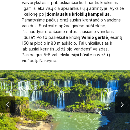
vaivorykštės ir pribloškiančiai kurtinantis kriokimas
ilgam išlieka visų čia apsilankiusiųjų atmintyje. Vyksite
į kelionę po
įdomiausius krioklių kampelius
.
Pamatysime pačius gražiausius krentančio vandens
vaizdus. Sustosite apžvalginėse aikštelėse,
išsimaudysite pačiame natūraliausiame vandens
„duše“. Po to pasieksite krioklį
Velnio gerklė
, esantį
150 m pločio ir 80 m aukščio. Tai unikaliausias ir
labiausiai kerintis „didžiojo vandens“ vaizdas.
Pasibaigus 5-6 val. ekskursijai būsite nuvežti į
viešbutį. Nakvynė.