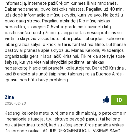
informaciją. Internete pažiūrėjom kur mes iš vis randamės.
Dabar nepamenu, buvo kažkoks miestas. Pagaliau už 40 min.
užsidegė informacijoje mūsų skrydis, kuris vėlavo. Na žodžiu
buvo daug streso. Pagaliau atskridę į Rio mūsų niekas
nepasitiko, stovėjom 0,5val. ir pradėjom klausinėti kitų
pasitinkančiu turistų žmonių. Jeigu ne tas nesusipratimas su
vietiniu skrydžiu viskas būtu labai puiku. Labai įdomi kelionė ir
labai gražios šalys, o kriokliai tai iš fantastinio filmo. Lufthansa
pastoviai praneša apie skrydžius. Manau Kelionių Akademijos
organizacija gera ir labai ačiū Kristinai. Tik reikia ateityje tose
šalyse, kur yra vietiniai skrydžiai patikrinti ar niekas
nepasikeitę ir apie tai pranešti keliautojams. Dar ačiū Kristinai,
kad iš anksto atsiuntė įlaipinimo talonus į reisą Buenos Airės -
Iguasu, nes būtu buvę problemų.
Zina
10
2020-02-23
Kadangi kelionės metu turėjome ne tik malonių, o patekome ir
į nemalonią situaciją, t.y. lėktuve pavogė pasus, tai kelionę
puikiai įvertinau todėl, kad su Jūsų agentūros pagalba viskas
išsisprendė puikiai. Aš JUS REKOMENDUOJU VISIEMS SAVO