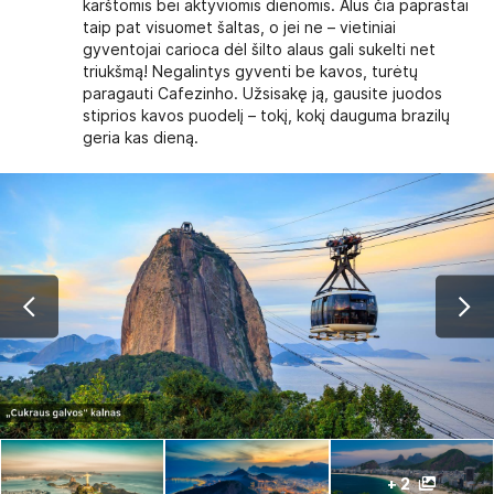
karštomis bei aktyviomis dienomis. Alus čia paprastai
taip pat visuomet šaltas, o jei ne – vietiniai
gyventojai carioca dėl šilto alaus gali sukelti net
triukšmą! Negalintys gyventi be kavos, turėtų
paragauti Cafezinho. Užsisakę ją, gausite juodos
stiprios kavos puodelį – tokį, kokį dauguma brazilų
geria kas dieną.
+ 2