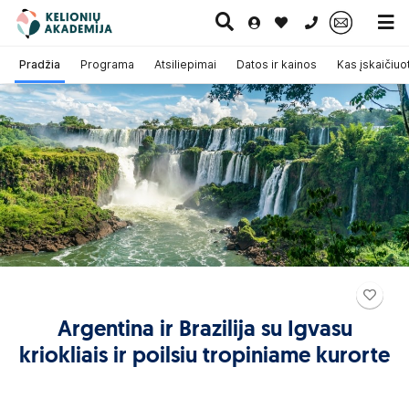
0 700 11007
Pradžia
Programa
Atsiliepimai
Datos ir kainos
Kas įskaičiuo
Paskutinė
Pažintinės
Egzotinės
Kruizai
minutė
kelionės
kelionės
Argentina ir Brazilija su Igvasu
kriokliais ir poilsiu tropiniame kurorte