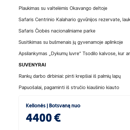
Plaukimas su valtelėmis Okavango deltoje
Safaris Centrinio Kalahario gyvūnijos rezervate, lau
Safaris Čiobės nacionaliniame parke
Susitikimas su bušmenais jų gyvenamoje aplinkoje
Apsilankymas „Dykumų luvre“ Tsodilo kalvose, kur ant
SUVENYRAI
Rankų darbo dirbiniai: pinti krepšiai iš palmių lapų
Papuošalai, pagaminti iš stručio kiaušinio kiauto
Kelionės į Botsvaną nuo
4400 €