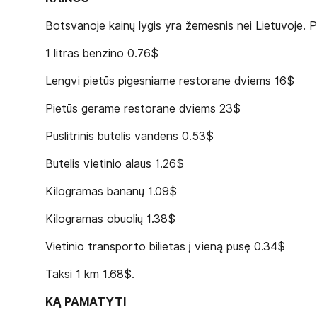
Botsvanoje kainų lygis yra žemesnis nei Lietuvoje. 
1 litras benzino 0.76$
Lengvi pietūs pigesniame restorane dviems 16$
Pietūs gerame restorane dviems 23$
Puslitrinis butelis vandens 0.53$
Butelis vietinio alaus 1.26$
Kilogramas bananų 1.09$
Kilogramas obuolių 1.38$
Vietinio transporto bilietas į vieną pusę 0.34$
Taksi 1 km 1.68$.
KĄ PAMATYTI