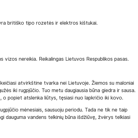
a britiško tipo rozetės ir elektros kištukai.
s vizos nereikia. Reikalingas Lietuvos Respublikos pasas.
keičiasi atvirkštine tvarka nei Lietuvoje. Žiemos su maloniai
užės iki rugpjūčio. Tuo metu daugiausia būna giedra ir sausa.
o popiet atslenka liūtys, tęsiasi nuo lapkričio iki kovo.
ugpjūčio mėnesiais, sausuoju periodu. Tada ne tik ne taip
angi dauguma vandens telkinių būna išdžiūvę, žvėrys telkiasi