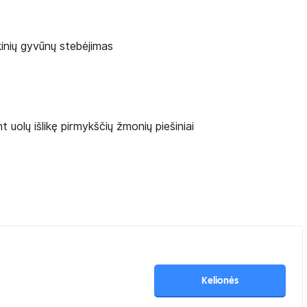
kinių gyvūnų stebėjimas
 uolų išlikę pirmykščių žmonių piešiniai
Kelionės