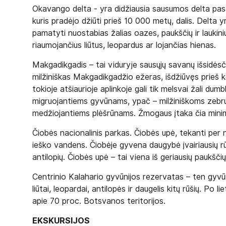
Okavango delta - yra didžiausia sausumos delta pas
kuris pradėjo džiūti prieš 10 000 metų, dalis. Delta 
pamatyti nuostabias žalias oazes, paukščių ir laukini
riaumojančius liūtus, leopardus ar lojančias hienas.
Makgadikgadis – tai viduryje sausųjų savanų išsidėsč
milžiniškas Makgadikgadžio ežeras, išdžiūvęs prieš ke
tokioje atšiaurioje aplinkoje gali tik melsvai žali dum
migruojantiems gyvūnams, ypač – milžiniškoms zebrų
medžiojantiems plėšrūnams. Žmogaus įtaka čia minima
Čiobės nacionalinis parkas. Čiobės upė, tekanti per na
ieško vandens. Čiobėje gyvena daugybė įvairiausių rūš
antilopių. Čiobės upė – tai viena iš geriausių paukšč
Centrinio Kalahario gyvūnijos rezervatas – ten gyvūnų
liūtai, leopardai, antilopės ir daugelis kitų rūšių. 
apie 70 proc. Botsvanos teritorijos.
EKSKURSIJOS