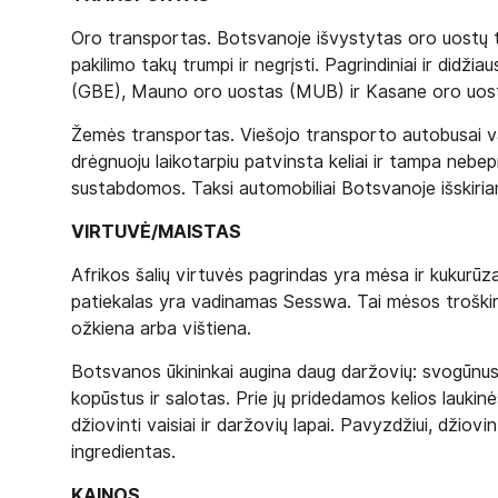
Oro transportas. Botsvanoje išvystytas oro uostų ti
pakilimo takų trumpi ir negrįsti. Pagrindiniai ir didž
(GBE), Mauno oro uostas (MUB) ir Kasane oro uos
Žemės transportas. Viešojo transporto autobusai važ
drėgnuoju laikotarpiu patvinsta keliai ir tampa neb
sustabdomos. Taksi automobiliai Botsvanoje išskiria
VIRTUVĖ/MAISTAS
Afrikos šalių virtuvės pagrindas yra mėsa ir kukurūza
patiekalas yra vadinamas Sesswa. Tai mėsos troškin
ožkiena arba vištiena.
Botsvanos ūkininkai augina daug daržovių: svogūnus,
kopūstus ir salotas. Prie jų pridedamos kelios lauk
džiovinti vaisiai ir daržovių lapai. Pavyzdžiui, džiov
ingredientas.
KAINOS