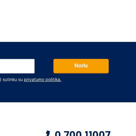
Noriu
 sutinku su
privatumo politika.