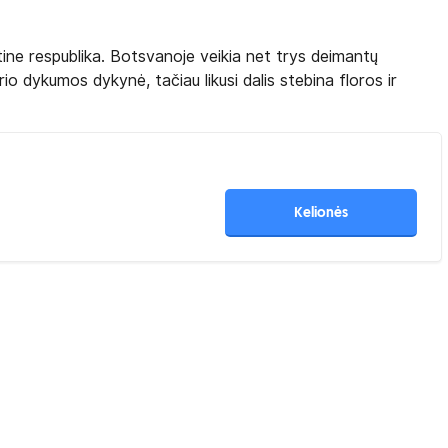
ne respublika. Botsvanoje veikia net trys deimantų
rio dykumos dykynė, tačiau likusi dalis stebina floros ir
Kelionės