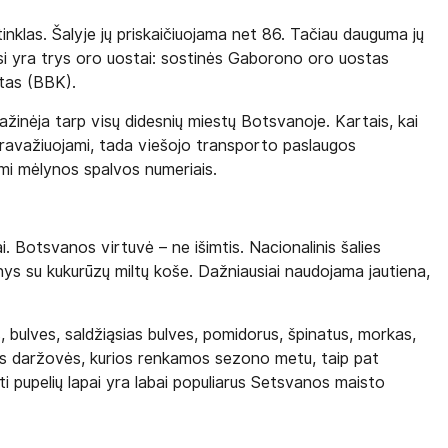
nklas. Šalyje jų priskaičiuojama net 86. Tačiau dauguma jų
iausi yra trys oro uostai: sostinės Gaborono oro uostas
tas (BBK).
inėja tarp visų didesnių miestų Botsvanoje. Kartais, kai
epravažiuojami, tada viešojo transporto paslaugos
mi mėlynos spalvos numeriais.
i. Botsvanos virtuvė – ne išimtis. Nacionalinis šalies
ys su kukurūzų miltų koše. Dažniausiai naudojama jautiena,
 bulves, saldžiąsias bulves, pomidorus, špinatus, morkas,
inės daržovės, kurios renkamos sezono metu, taip pat
inti pupelių lapai yra labai populiarus Setsvanos maisto