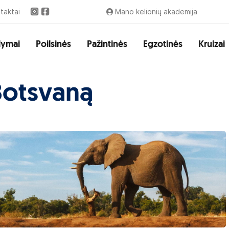
taktai
Mano kelionių akademija
lymai
Poilsinės
Pažintinės
Egzotinės
Kruizai
Botsvaną