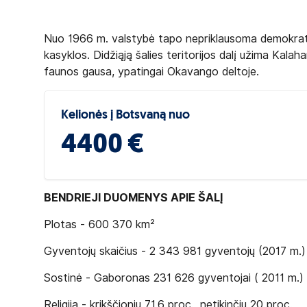
Nuo 1966 m. valstybė tapo nepriklausoma demokrati
kasyklos. Didžiąją šalies teritorijos dalį užima Kalaha
faunos gausa, ypatingai Okavango deltoje.
Kelionės į Botsvaną nuo
4400 €
BENDRIEJI DUOMENYS APIE ŠALĮ
Plotas - 600 370 km²
Gyventojų skaičius - 2 343 981 gyventojų (2017 m.)
Sostinė - Gaboronas 231 626 gyventojai ( 2011 m.)
Religija - krikščionių 71,6 proc., netikinčių 20 proc.