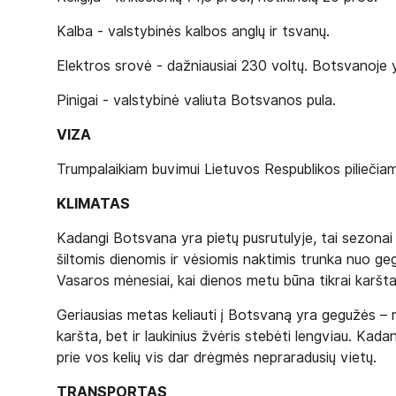
Kalba - valstybinės kalbos anglų ir tsvanų.
Elektros srovė - dažniausiai 230 voltų. Botsvanoje yr
Pinigai - valstybinė valiuta Botsvanos pula.
VIZA
Trumpalaikiam buvimui Lietuvos Respublikos piliečiam
KLIMATAS
Kadangi Botsvana yra pietų pusrutulyje, tai sezonai 
šiltomis dienomis ir vėsiomis naktimis trunka nuo geg
Vasaros mėnesiai, kai dienos metu būna tikrai karšta, 
Geriausias metas keliauti į Botsvaną yra gegužės – r
karšta, bet ir laukinius žvėris stebėti lengviau. Kad
prie vos kelių vis dar drėgmės nepraradusių vietų.
TRANSPORTAS