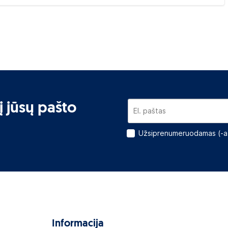
į jūsų pašto
Užsiprenumeruodamas (-a)
Informacija