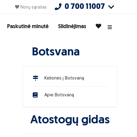
0 700 11007
Norų sąrašas
Paskutinė minutė
Slidinėjimas
Botsvana
Kelionės į Botsvaną
Apie Botsvaną
Atostogų gidas