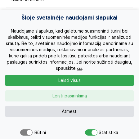
Egzotinės kelionės
Šioje svetainėje naudojami slapukai
Kruizai
Naudojame slapukus, kad galėtume suasmeninti turinį bei
skelbimus, teikti visuomeninės medijos funkcijas ir analizuoti
srautą. Be to, svetainės naudojimo informaciją bendriname su
Kelionės po Lietuvą
visuomeninės medijos, reklamavimo ir analizės partneriais,
kurie gali ją pridėti prie kitos jūsų pateiktos arba naudojant
Apie mus
paslaugas surinktos informacijos. Jei norite sužinoti daugiau,
spauskite
.
čia
Privatumo politika
Leisti visus
Vartotojų teisės
Leisti pasirinkimą
Svetainėje naudojami slapukai, kurie padeda
Kontaktai
užtikrinti jums teikiamų paslaugų kokybę.
Atmesti
Tęsdami naršymą, jūs sutinkate su slapukų
Organizatoriaus licenzija
politika.
Sužinoti daugiau
Būtini
Statistika
Uždaryti