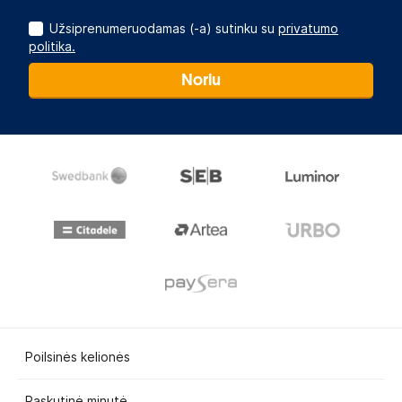
Užsiprenumeruodamas (-a) sutinku su
privatumo
politika.
Noriu
Poilsinės kelionės
Paskutinė minutė