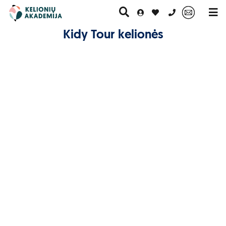
0 700 11007
Kidy Tour kelionės
Paskutinė
Pažintinės
Egzotinės
Kruizai
minutė
kelionės
kelionės