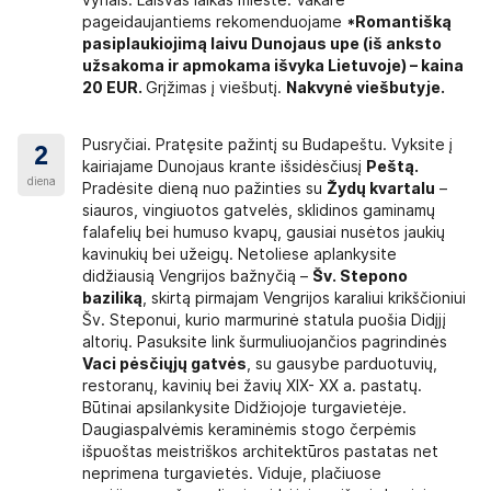
vynais. Laisvas laikas mieste. Vakare
pageidaujantiems rekomenduojame
*Romantišką
pasiplaukiojimą laivu Dunojaus upe (iš anksto
užsakoma ir apmokama išvyka Lietuvoje) – kaina
20 EUR.
Grįžimas į viešbutį.
Nakvynė viešbutyje.
Pusryčiai. Pratęsite pažintį su Budapeštu. Vyksite į
2
kairiajame Dunojaus krante išsidėsčiusį
Peštą.
diena
Pradėsite dieną nuo pažinties su
Žydų kvartalu
–
siauros, vingiuotos gatvelės, sklidinos gaminamų
falafelių bei humuso kvapų, gausiai nusėtos jaukių
kavinukių bei užeigų. Netoliese aplankysite
didžiausią Vengrijos bažnyčią –
Šv. Stepono
baziliką
, skirtą pirmajam Vengrijos karaliui krikščioniui
Šv. Steponui, kurio marmurinė statula puošia Didįjį
altorių. Pasuksite link šurmuliuojančios pagrindinės
Vaci pėsčiųjų gatvės
, su gausybe parduotuvių,
restoranų, kavinių bei žavių XIX- XX a. pastatų.
Būtinai apsilankysite Didžiojoje turgavietėje.
Daugiaspalvėmis keraminėmis stogo čerpėmis
išpuoštas meistriškos architektūros pastatas net
neprimena turgavietės. Viduje, plačiuose