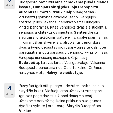
3
Budapešto pažinimui arba
**mokama pusės dienos
diena
i
švyka į Dunojaus vingį (viešuoju transportu –
autobusai, metro, traukiniai):
Višegradas
-
viduramžių gynybos citadelė (senoji Vengrijos
sostinė, pilies liekanos, nepakartojama Dunojaus
vingio panorama). Kitas vengriška dvasia alsuojantis,
senosios architektūros miestelis
Sentendre
su
siauromis, grakščiomis gatvelėmis, spalvingais namais
ir romantiškais skvereliais, alsuojantis vengriškąja
dvasia (vyno degustavimo rūsiai – turėsite galimybę
paragauti ir įsigyti garsiausių vengriškų vynų; pirmasis
Europoje marcipanų muziejus). Grįžimas į
Budapeštą
. Laisvas laikas Vaci gatvelėje. Vakarinio
Budapešto panorama nuo Gelerto kalno. Grįžimas į
nakvynės vietą.
Nakvynė viešbutyje.
Pusryčiai (gali būti pusryčių dėžutės, priklauso nuo
4
skrydžio laiko). Viešuoju arba užsakytu *transportu
diena
(grupės pageidavimu už papildomą mokestį
užsakome pervežimą, kaina priklauso nuo grupės
dydžio) vyksite į oro uostą.
Skrydis
Budapeštas
–
Vilnius
.