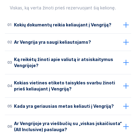
Viskas, ką verta žinoti prieš rezervuojant šią kelionę.
01
Kokių dokumentų reikia keliaujant į Vengriją?
02
Ar Vengrija yra saugi keliautojams?
Ką reikėtų žinoti apie valiutą ir atsiskaitymus
03
Vengrijoje?
Kokias vietines etiketo taisykles svarbu žinoti
04
prieš keliaujant į Vengriją?
05
Kada yra geriausias metas keliauti į Vengriją?
Ar Vengrijoje yra viešbučių su „viskas įskaičiuota“
06
(All Inclusive) paslauga?