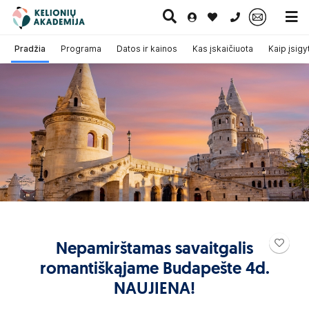
0 700 11007
Pradžia
Programa
Datos ir kainos
Kas įskaičiuota
Kaip įsigyt
Paskutinė
Pažintinės
Egzotinės
Kruizai
minutė
kelionės
kelionės
Nepamirštamas savaitgalis
romantiškąjame Budapešte 4d.
NAUJIENA!