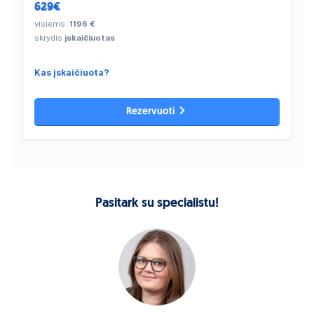
629€
visiems:
1196 €
skrydis
įskaičiuotas
Kas įskaičiuota?
Rezervuoti
Pasitark su specialistu!