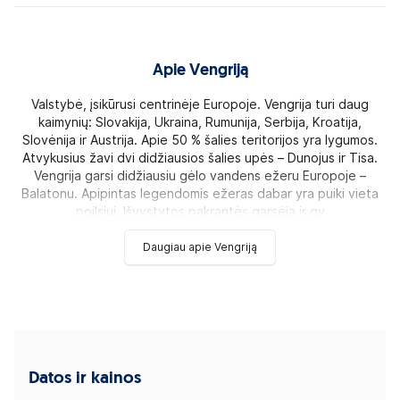
Apie Vengriją
Valstybė, įsikūrusi centrinėje Europoje. Vengrija turi daug
kaimynių: Slovakija, Ukraina, Rumunija, Serbija, Kroatija,
Slovėnija ir Austrija. Apie 50 % šalies teritorijos yra lygumos.
Atvykusius žavi dvi didžiausios šalies upės – Dunojus ir Tisa.
Vengrija garsi didžiausiu gėlo vandens ežeru Europoje –
Balatonu. Apipintas legendomis ežeras dabar yra puiki vieta
poilsiui. Išvystytos pakrantės garsėja ir gy
Daugiau apie Vengriją
Datos ir kainos