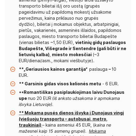
asmeniui (pirmyn-atgal),
viešojo arba užsakyto
transporto bilietai iš/į oro uostą (grupės
pageidavimu už papildomą mokestį užsakome
pervežimus, kaina priklauso nuo grupės
dydžio),
bilietai į mokamus objektus, arbatpinigiai,
pietūs, vakarienės, asmeninės išlaidos, papildomos
paslaugos, miesto transporto bilietai Budapešte
(vienas bilietas ~1,50 EUR),
vietinių gidų paslaugos
Budapešte, Višegrade ir Sentendre (gali būti ir ne
lietuvių kalba)
,
miesto
mokesčiai
(~3
EUR/dienai/asm., mokami viešbutyje).
**„Geriausios kainos garantija“
paslauga
–
10
EUR.
** Garsinis gidas visos kelionės metu
- 6 EUR.
**Romantiškas pasiplaukiojimas laivu Dunojaus
upe
nuo 20 EUR
(iš anksto užsakoma ir apmokama
išvyka Lietuvoje).
** M
okama pusės dienos i
švyka į Dunojaus vingį
(viešuoju transportu – autobusai, metro,
traukiniai)
– kaina asmeniui 45 EUR, (
kaina ne
mažesnei kaip 15 asmenų grupei).
Mokama