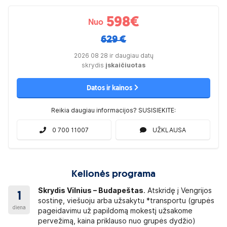
598
€
Nuo
629 €
2026 08 28 ir daugiau datų
skrydis
įskaičiuotas
Datos ir kainos
Reikia daugiau informacijos? SUSISIEKITE:
0 700 11007
UŽKLAUSA
Kelionės programa
Skrydis Vilnius – Budapeštas
. Atskridę į Vengrijos
1
sostinę, viešuoju arba užsakytu *transportu (grupės
diena
pageidavimu už papildomą mokestį užsakome
pervežimą, kaina priklauso nuo grupės dydžio)