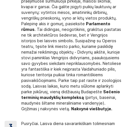
praėjimuose šurmuliuoja pirkėjai, maišosi skoniai,
kvapai ir garsai. Čia galite įsigyti puikių lauktuvių ar
suvenyrų: vytintos mėsos, amatininkų dirbinių,
vengriškų prieskonių, vyno ar kitų vietos produktų.
Palepinę akis ir gomurį, pasieksite
Parlamento
rūmus
. Tai didingas, neogotikinis, grakštus pastatas
ne tik architektūros šedevras, bet ir Vengrijos
istorijos bei laisvės simbolis. Susipažinę su Operos
teatru, tęsite link miesto parko, kuriame pasklidę
nemažai reikšmingų objektų - Didvyrių aikštė, kurioje
stovi paminklas Vengrijos didvyriams, paaukojusiems
savo gyvybes siekdami nepriklausomybės. Netoliese
yra fantastiška ir kiek neįprasta Vaidahuniado pilis,
kuriose teritorija puikiai tinka romantiškiems
pasivaikščiojimams. Parke taip pat rasite ir zoologijos
sodą. Laisvas laikas, kurio metu siūlome aplankyti
parke įsikūrusį, vieną didžiausių Budapešte
Sečenio
terminių maudyklių kompleksą
(pirtys, baseinai,
maudynės šiltame mineraliniame vandenyje).
Grįžimas į nakvynės vietą.
Nakvynė viešbutyje.
Pusryčiai. Laisva diena savarankiškam tolimesniam