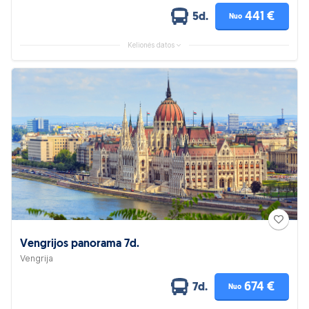
441 €
5d.
Nuo
Kelionės datos
Vengrijos panorama 7d.
Vengrija
674 €
7d.
Nuo