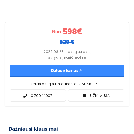
598
€
Nuo
629 €
2026 08 28 ir daugiau datų
skrydis
įskaičiuotas
Datos ir kainos
Reikia daugiau informacijos? SUSISIEKITE:
0 700 11007
UŽKLAUSA
Dažniausi klausimai