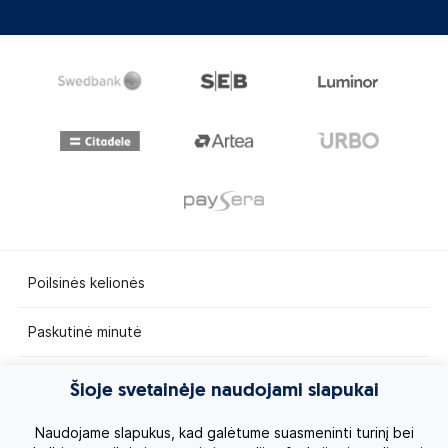
Poilsinės kelionės
Paskutinė minutė
Egzotinės kelionės
Šioje svetainėje naudojami slapukai
Kruizai
Naudojame slapukus, kad galėtume suasmeninti turinį bei