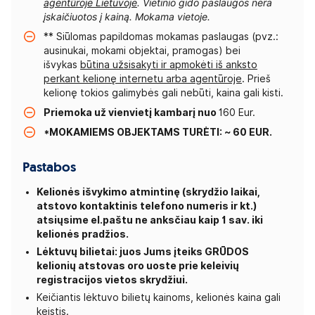
agentūroje Lietuvoje
. Vietinio gido paslaugos nėra
įskaičiuotos į kainą. Mokama vietoje.
** Siūlomas papildomas mokamas paslaugas (pvz.:
ausinukai, mokami objektai, pramogas) bei
išvykas
būtina užsisakyti ir apmokėti iš anksto
perkant kelionę internetu arba agentūroje
. Prieš
kelionę tokios galimybės gali nebūti, kaina gali kisti.
Priemoka už vienvietį kambarį nuo
160 Eur.
*MOKAMIEMS OBJEKTAMS TURĖTI: ~ 60 EUR.
Pastabos
Kelionės išvykimo atmintinę (skrydžio laikai,
atstovo kontaktinis telefono numeris ir kt.)
atsiųsime el.paštu ne anksčiau kaip 1 sav. iki
kelionės pradžios.
Lėktuvų bilietai: juos Jums įteiks GRŪDOS
kelionių atstovas oro uoste prie keleivių
registracijos vietos skrydžiui.
Keičiantis lėktuvo bilietų kainoms, kelionės kaina gali
keistis.