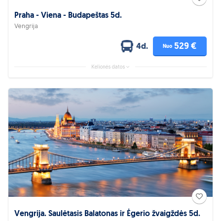
Praha - Viena - Budapeštas 5d.
Vengrija
529 €
4d.
Nuo
Kelionės datos
Vengrija. Saulėtasis Balatonas ir Ėgerio žvaigždės 5d.