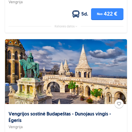
Vengrija
422 €
5d.
Nuo
Kelionės datos
Vengrijos sostinė Budapeštas - Dunojaus vingis -
Ėgeris
Vengrija