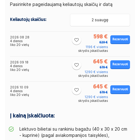
Pasirinkite pageidaujamą keliautojų skaičių ir datą
Keliautojų skaičius:
2 suaugę
598 €
2026 08 28
Rezervuoti
4 dienos
629 €
liko 20 vietų
1196 € visiems
skrydis įskaičiuotas
645 €
2026 09 18
Rezervuoti
4 dienos
679 €
liko 20 vietų
1290 € visiems
skrydis įskaičiuotas
645 €
2026 10 09
Rezervuoti
4 dienos
679 €
liko 20 vietų
1290 € visiems
skrydis įskaičiuotas
Į kainą įskaičiuota:
Lėktuvo bilietai su rankiniu bagažu (40 x 30 x 20 cm
- kuprinė) (pagal aviakompanijos taisykles),