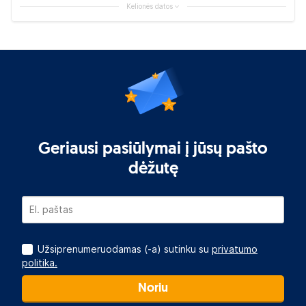
Kelionės datos
Geriausi pasiūlymai į jūsų pašto
dėžutę
Užsiprenumeruodamas (-a) sutinku su
privatumo
politika.
Noriu