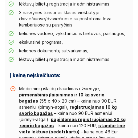
lėktuvų bilietų registracija ir administravimas,
3 nakvynės turistinės klasės viešbutyje
dviviečiuose/dviviečiuose su pristatoma lova
kambariuose su pusryčiais,
kelionės vadovo, vykstančio iš Lietuvos, paslaugos,
ekskursinė programa,
kelionės dokumentų sutvarkymas,
lėktuvų bilietų registracija ir administravimas.
Į kainą neįskaičiuota:
Medicininių išlaidų draudimas užsienyje,
pirmenybinis įlaipinimas ir 10 kg svorio
bagažas
(55 x 40 x 20 cm) – kaina nuo 90 EUR
asmeniui (pirmyn-atgal),
registruojamas 10 kg
svorio bagažas
– kaina nuo 90 EUR asmeniui
(pirmyn-atgal),
papildomas registruojamas 20 kg
svorio bagažas
– kaina nuo 120 EUR,
standartinė
vieta lėktuve (sėdėti kartu)
– kaina nuo 46 Eur