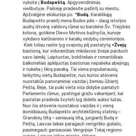
vyksite į
Budapeštą
. Apgyvendinimas
viešbutyje. Pailsėję pradėsite pažintį su miestu.
Apžvalginė ekskursija po *
Budą
. Karališkąją
Budapešto praeitį mena Budos pilis – daug istorijos
audrų ištvėrę valdovų rūmai su barokine Šv. Trejybės
kolona, gotikine Dievo Motinos bažnyčia, kurioje
vykdavo karūnavimo ir karalių vedybų ceremonijos.
Kiek toliau rasite lyg svajonių pilį pastatytą
*Žvejų
bastioną, kur viduramžiais rinkdavosi žvejai parduoti
savo laimikį. Laiptuotas, bokšteliais ir romantiškais
balkonėliais apklijuotas bastionas nepalieka abejingų
ir nukelia į tikrą pasaką. Tai viena populiariausių
lankytinų vietų Budapešte, nuo kurios atsiveria
nuostabūs panoraminiai vaizdai į žemiau ūžiantį
Peštą. Beje, tai puiki vieta visa didybe pamatyti
Parlamento rūmus, ypatingai gražu vakarėjant, kai
pastatas pradeda švytėti lyg didelis aukso luitas.
Nuo čia atsiveria nuostabus vaizdas ir į vieną
ikoniškiausių Budapešto architektūrinių statinių –
Grandinių tiltą – seniausią tiltą, jungiantį Budą ir
Peštą. Laisvas laikas paragauti vengriško guliašo,
pasimėgauti garsiausiais Vengrijoje Tokaj regiono