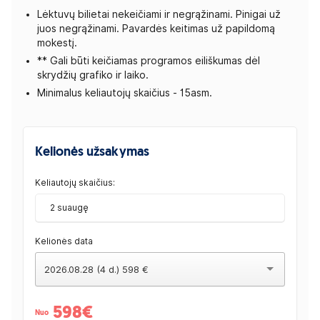
Lėktuvų bilietai nekeičiami ir negrąžinami. Pinigai už
juos negrąžinami. Pavardės keitimas už papildomą
mokestį.
** Gali būti keičiamas programos eiliškumas dėl
skrydžių grafiko ir laiko.
Minimalus keliautojų skaičius - 15asm.
Kelionės užsakymas
Keliautojų skaičius:
2 suaugę
Kelionės data
2026.08.28 (4 d.) 598 €
598
€
Nuo