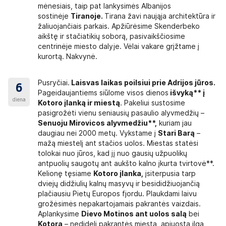
mėnesiais, taip pat lankysimės Albanijos
sostinėje
Tiranoje.
Tirana žavi naująja architektūra ir
 išlaidų draudimą
žaliuojančiais parkais. Apžiūrėsime Skenderbeko
, garantuojantį būtinosios
sių dėl draudiminio įvykio, apmokėjimą. Tokį
aikštę ir stačiatikių soborą, pasivaikščiosime
ovių atstovybėse arba pirkdami kelionę mūsų
centrinėje miesto dalyje. Vėlai vakare grįžtame į
w.balcia.lt). Užsisakę mūsų siūlomą draudimą
kurortą. Nakvynė.
os išlaidų draudimu (
100 000 EUR
). Perkant
turi kelionės vadovas.
Pusryčiai.
Laisvas laikas poilsiui prie Adrijos jūros.
u,
kuris padės išvengti nuostolių, susijusių su
6
Pageidaujantiems siūlome visos dienos
išvyką** į
l nuo keliautojo nepriklausančių aplinkybių.
diena
Kotoro įlanką ir miestą
. Pakeliui sustosime
ų keliautojas negali išvykti į kelionę arba turi
pasigrožėti vienu seniausių pasaulio alyvmedžių –
netikėta sunki, gyvybei pavojinga liga ar trauma
Senuoju Mirovicos alyvmedžiu**,
kuriam jau
nės metu prarastas turtas; vykstant į kelionės
daugiau nei 2000 metų. Vykstame į
Stari Barą
–
 kelionės draudimu
galima likus ne mažiau kaip
mažą miestelį ant stačios uolos. Miestas statėsi
tolokai nuo jūros, kad jį nuo gausių užpuolikų
, kad darbuotojai supažindintų su draudimo
antpuolių saugotų ant aukšto kalno įkurta tvirtovė**.
Kelionę tęsiame
Kotoro įlanka,
įsiterpusia tarp
lioni%C5%B3%20draudimo%20taisykl%C4%97s_LT-
dviejų didžiulių kalnų masyvų ir besididžiuojančią
plačiausiu Pietų Europos fjordu. Plaukdami laivu
grožėsimės nepakartojamais pakrantės vaizdais.
Aplankysime
Dievo Motinos ant uolos salą
bei
Kotorą
– nedidelį pakrantės miestą, apjuostą ilga