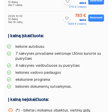
Rezervuoti
12 dienų
899 €
liko 7 vietos
1710 € visiems
783 €
2026 10 03
Rezervuoti
12 dienų
869 €
liko 14 vietų
1566 € visiems
Į kainą įskaičiuota:
kelionė autobusu
7 nakvynės privačiame sektoriuje Ulčinio kurorte su
pusryčiais
4 nakvynės viešbučiuose su pusryčiais
kelionės vadovo paslaugos
ekskursinė programa
kelionės dokumentų sutvarkymas.
Į kainą neįskaičiuota:
(*) - bilietai į mokamus objektus, vietinių gidų