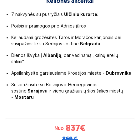
Kelionės akcentai
ykimo miestą galite keisti likus ne mažiau
7 nakvynės su pusryčiais
Ulčinio kurorte
!
Poilsis ir pramogos prie Adrijos jūros
– Alytus/Marijampolė. Tačiau išvykimo miestų
elionių organizatoriaus atstovo kontaktinę
Keliaudami grožėsitės Taros ir Moračos kanjonais bei
 kelionės.
susipažinsite su Serbijos sostine
Belgradu
numeriu likus
1 dienai iki kelionės.
Dienos išvyka į
Albaniją
, dar vadinamą „kalnų erelių
šalimi“
yto išvykimo laiko ir nevėluoti. Kelionių
 ir neįsipareigoja jų laukti.
Apsilankysite garsiausiame Kroatijos mieste -
Dubrovnike
domą mokestį organizuojame pervežimus iš
Susipažinsite su Bosnijos ir Hercegovinos
ną ar Vilnių atvyksta savo automobiliu, gali juos
sostine
Sarajevu
ir vienu gražiausių šios šalies miestų
pie pervežimų sąlygas ir kainas bei automobilių
-
Mostaru
eriokeliones.lt/isvykimo_laikai_ir_vietos
837
€
Nuo
o
PASĄ
arba
ASMENS TAPATYBĖS KORTELĘ
,
gos dienos. Jei paso ar asmens tapatybės
869 €