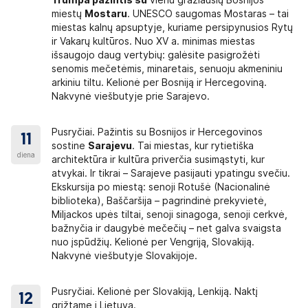
Trumpa pažintis su
vienu gražiausių Bosnijos
tyje nurodytų paslaugų nevykdymo ar netinkamo
miestų
Mostaru
. UNESCO saugomas Mostaras – tai
arba atstovui kelionės metu, nes vietoje galima
miestas kalnų apsuptyje, kuriame persipynusios Rytų
ykus išspręsti žodinių pretenzijų, jos turi būti
ir Vakarų kultūros. Nuo XV a. minimas miestas
nės metu, pretenzijas galima pareikšti kelionių
išsaugojo daug vertybių: galėsite pasigrožėti
 Kelionių organizatorius į pretenzijas privalo
senomis mečetėmis, minaretais, senuoju akmeniniu
dienos. Kelionių organizatorius neprisiima
arkiniu tiltu. Kelionė per Bosniją ir Hercegoviną.
eure
aplinkybių, kurių nebuvo galima išvengti
Nakvynė viešbutyje prie Sarajevo.
s susitarti – Lietuvos Respublikos įstatymų
Pusryčiai. Pažintis su Bosnijos ir Hercegovinos
11
sostine
Sarajevu
. Tai miestas, kur rytietiška
ome pranešti kuo skubiau (kelionės metu arba
diena
architektūra ir kultūra priverčia susimąstyti, kur
mybės už paliktus daiktus ir negarantuoja, kad
atvykai. Ir tikrai – Sarajeve pasijauti ypatingu svečiu.
Ekskursija po miestą: senoji Rotušė (Nacionalinė
biblioteka), Baščaršija – pagrindinė prekyvietė,
!
Miljackos upės tiltai, senoji sinagoga, senoji cerkvė,
bažnyčia ir daugybė mečečių – net galva svaigsta
žiūrėti dažniausiai užduodamus klausimus mūsų
nuo įspūdžių. Kelionė per Vengriją, Slovakiją.
Nakvynė viešbutyje Slovakijoje.
gentas. O kai grįšite iš kelionės, labai lauksime
veriokeliones.lt/atsiliepimas
Pusryčiai. Kelionė per Slovakiją, Lenkiją. Naktį
12
grįžtame į Lietuvą.