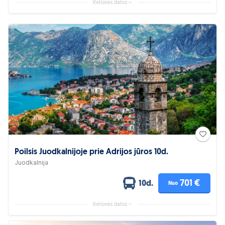
Kelionės datos
Poilsis Juodkalnijoje prie Adrijos jūros 10d.
Juodkalnija
701 €
10d.
Nuo
Kelionės datos