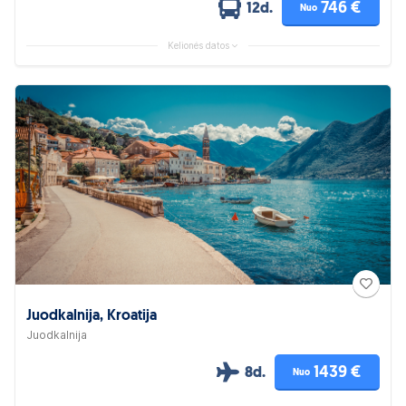
746 €
12d.
Nuo
Kelionės datos
Juodkalnija, Kroatija
Juodkalnija
1439 €
8d.
Nuo