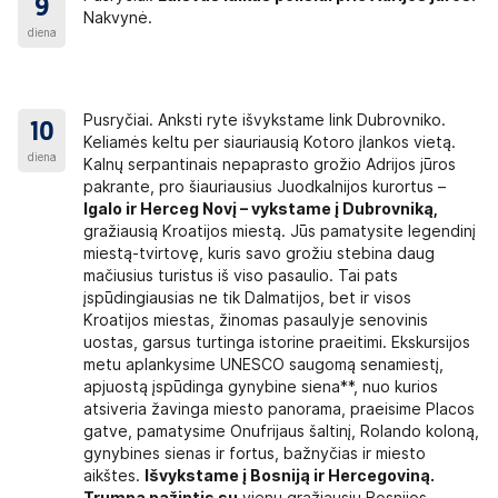
ija savo nuožiūra apgyvendina grupę laisvuose
9
Nakvynė.
ukšte, gretimuose kambariuose neįpareigoja
diena
galimybei. Jei dėl viešbučio lokacijos autobusas
trų iki viešbučio eiti pėsčiomis. Standartiniame
lovos. Ne visi viešbučiai yra įrengę triviečius
ūti standartinės, o trečia lova gali būti sofa-
Pusryčiai. Anksti ryte išvykstame link Dubrovniko.
10
Keliamės keltu per siauriausią Kotoro įlankos vietą.
diena
Kalnų serpantinais nepaprasto grožio Adrijos jūros
ėti prie kelionės kainos nurodytą
vienviečio
pakrante, pro šiauriausius Juodkalnijos kurortus –
io priemokos, būsite apgyvendinti kartu su
Igalo ir Herceg Novį – vykstame į
Dubrovniką
,
gražiausią Kroatijos miestą. Jūs pamatysite legendinį
miestą-tvirtovę, kuris savo grožiu stebina daug
rto centro, iki autobuso stotelės ~ 50 m, apie
mačiusius turistus iš viso pasaulio. Tai pats
trų iki Kalaba restorano. Paplūdimys smėlio ir
įspūdingiausias ne tik Dalmatijos, bet ir visos
ono iki paplūdimio kursuoja nemokamas
Kroatijos miestas, žinomas pasaulyje senovinis
į ~ 7 eurai (skėtis ir 2 gultai). Norintys gali
uostas, garsus turtinga istorine praeitimi. Ekskursijos
metu aplankysime UNESCO saugomą senamiestį,
šas/vonia, WC, TV, kondicionierius, šaldytuvas,
apjuostą įspūdinga gynybine siena**, nuo kurios
omą mokestį). Dauguma kambarių su
atsiveria žavinga miesto panorama, praeisime Placos
gatve, pamatysime Onufrijaus šaltinį, Rolando koloną,
gynybines sienas ir fortus, bažnyčias ir miesto
aikštes.
Išvykstame į Bosniją ir Hercegoviną.