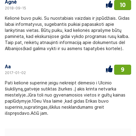
Agnė
10
2018-09-15
Kelionė buvo puiki. Su nuostabiais vaizdais ir įspūdžiais. Gidas
labai informatyvus, sugebantis puikiai papasakoti apie
lankytinas vietas. Būtų puiku, kad kelionės aprašyme būtų
paminėta, kad ekskursijose gidai vykdo programas rusų kalba.
Taip pat, reikėtų atnaujinti informaciją apie dokumentus dėl
Albanijos(kad galima vykti ir su asmens tapatybės kortele).
Aa
9
2017-01-02
Pati kelionė superinė jeigu nekreipt dėmesio i Ulcinio
šiukšlyną,gatvėje sutiktas žiurkes .Į akis krinta netvarka
miestelyje.Jūra toli nuo gyvenamosios vietos ir gultų kainas
paplūdymyje.10eu Visa laimė ,kad gidas Erikas buvo
superinis,supratingas,iškilus nesklandumams greit
išspręsdavo.Ačiū jam.