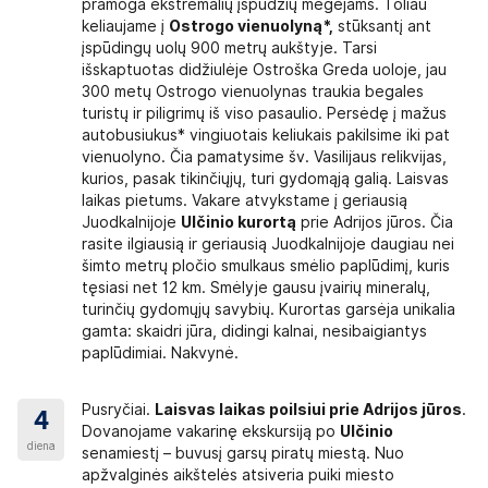
pramoga ekstremalių įspūdžių mėgėjams. Toliau
jektų bilietų kainos pateiktos
keliaujame į
Ostrogo vienuolyną*,
stūksantį ant
įspūdingų uolų 900 metrų aukštyje. Tarsi
aimių, rekomenduojame iš anksto pasidomėti
išskaptuotas didžiulėje Ostroška Greda uoloje, jau
300 metų Ostrogo vienuolynas traukia begales
inukų nuoma ~46
turistų ir piligrimų iš viso pasaulio. Persėdę į mažus
EUR:
autobusiukus* vingiuotais keliukais pakilsime iki pat
vienuolyno. Čia pamatysime šv. Vasilijaus relikvijas,
EUR
kurios, pasak tikinčiųjų, turi gydomąją galią. Laisvas
laikas pietums. Vakare atvykstame į geriausią
Juodkalnijoje
Ulčinio kurortą
prie Adrijos jūros. Čia
rasite ilgiausią ir geriausią Juodkalnijoje daugiau nei
TAI, UŽSAKOMI PERKANT
šimto metrų pločio smulkaus smėlio paplūdimį, kuris
tęsiasi net 12 km. Smėlyje gausu įvairių mineralų,
turinčių gydomųjų savybių. Kurortas garsėja unikalia
ti perkant kelionę
.
gamta: skaidri jūra, didingi kalnai, nesibaigiantys
paplūdimiai. Nakvynė.
UR
ama papildomai:
Pusryčiai.
Laisvas laikas poilsiui prie Adrijos jūros
.
ame restorane ~18 EUR
4
Dovanojame vakarinę ekskursiją po
Ulčinio
usiam ~70 EUR; vaikui iki 12 metų ~50 EUR.
diena
senamiestį – buvusį garsų piratų miestą. Nuo
 (3 EUR), Juodkalnijos reljefinis žemėlapis (3
apžvalginės aikštelės atsiveria puiki miesto