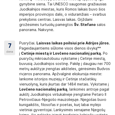
, kuriuose yra vaizdo ir garso grotuvai, oro
gynybine siena. Tai UNESCO saugomas gražiausias
iamai oro temperatūrai lauke). Autobusuose
Juodkalnijos miestas, kuris Romos laikais buvo šios
štas vanduo.
imperijos provincijos dalis, o viduramžiais – svarbus
prekybinis centras. Laisvas laikas. Grįždami
 vietą autobuse pagal pateiktą standartinį
grožėsimės turtuolių pamėgtos
Šv. Stefano
salos
ta Jums parenkama automatiškai. Plane vietos
panorama. Nakvynė.
į, o raidė – konkrečią vietą toje eilėje (A, B –
tobusuose vietos sunumeruotos skirtingai, tad
Pusryčiai.
Laisvas laikas poilsiui prie Adrijos jūros.
e bus nurodytas Jūsų pasirinktos vietos numeris
7
Pageidaujantiems siūlome visos dienos išvyką**
 kelionę vyksta autobusas, kurio sėdynių planas
diena
į
Cetinje miestą ir Lovčeno nacionalinį parką.
Po
ą vietą.
pusryčių mikroautobusu vykstame į Cetinje miestą,
tį (kainos teiraukitės užsakydami kelionę).
buvusią Juodkalnijos sostinę. Pakilę į daugiau nei 700
metrų aukštyje įrengtas aikšteles, gėrėsimės Budvos
rivjeros panorama. Apžvalginė ekskursija mieste:
ugos diržai, keleiviai privalo važiuoti juos
lankome istorijos muziejų ir Cetinje stačiatikių
vėti autobuso salone.
vienuolyną, kuris įkurtas dar 1484 metais. Vykstame į
Lovčeno nacionalinį parką
, lankomės antroje pagal
mus. Tualetu autobuse prašome naudotis tik
aukštį Juodkalnijos viršukalnėje įrengtame Petaro II
Petrovičiaus-Njegošo mauzoliejuje. Njegošas buvo
laktukai, skirti avariniam stiklo išdaužimui.
kunigaikštis, filosofas ir poetas, kurį labai mylėjo
liesti.
vietiniai gyventojai. Lankysimės senajame Njegošų