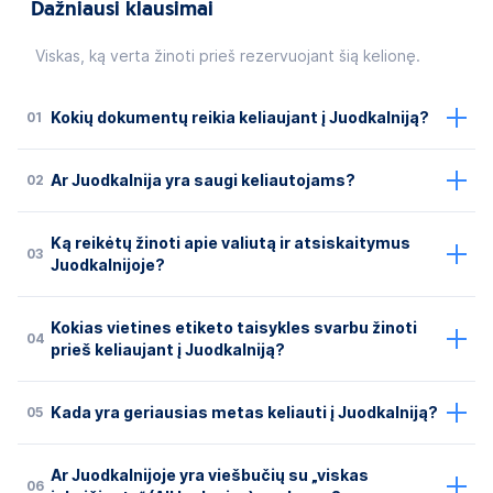
Dažniausi klausimai
Viskas, ką verta žinoti prieš rezervuojant šią kelionę.
01
Kokių dokumentų reikia keliaujant į Juodkalniją?
02
Ar Juodkalnija yra saugi keliautojams?
Ką reikėtų žinoti apie valiutą ir atsiskaitymus
03
Juodkalnijoje?
Kokias vietines etiketo taisykles svarbu žinoti
04
prieš keliaujant į Juodkalniją?
05
Kada yra geriausias metas keliauti į Juodkalniją?
Ar Juodkalnijoje yra viešbučių su „viskas
06