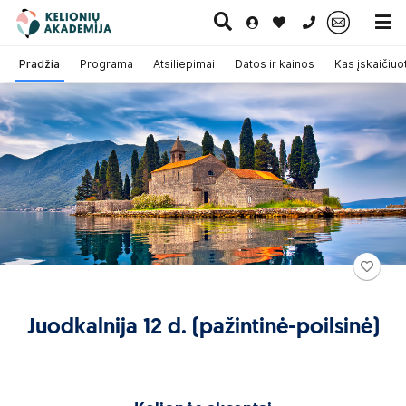
0 700 11007
Pradžia
Programa
Atsiliepimai
Datos ir kainos
Kas įskaičiuo
Paskutinė
Pažintinės
Egzotinės
Kruizai
minutė
kelionės
kelionės
o, kuriame mieste pageidauja įlipti daugiau
 ne mažiau kaip 4 turistams. Turistų
s trims dienoms iki išvykimo.
itkelio Vilnius - Kaunas (Grigiškės, Vievis,
Juodkalnija 12 d. (pažintinė-poilsinė)
miestai esantys šalia greitkelio (Rumšiškės,