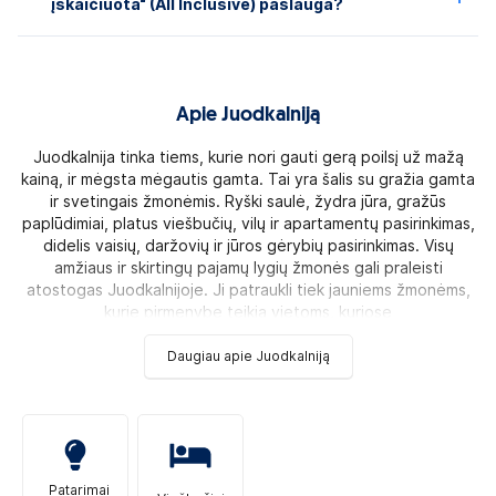
įskaičiuota“ (All Inclusive) paslauga?
Apie Juodkalniją
Juodkalnija tinka tiems, kurie nori gauti gerą poilsį už mažą
kainą, ir mėgsta mėgautis gamta. Tai yra šalis su gražia gamta
ir svetingais žmonėmis. Ryški saulė, žydra jūra, gražūs
paplūdimiai, platus viešbučių, vilų ir apartamentų pasirinkimas,
didelis vaisių, daržovių ir jūros gėrybių pasirinkimas. Visų
amžiaus ir skirtingų pajamų lygių žmonės gali praleisti
atostogas Juodkalnijoje. Ji patraukli tiek jauniems žmonėms,
kurie pirmenybę teikia vietoms, kuriose
Daugiau apie Juodkalniją
Patarimai