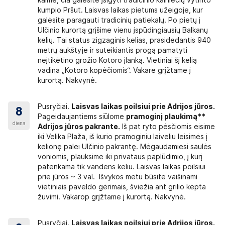
kaime, čia galėsite įsigyti tradicinio kalniečių vytinto
 neviršytų 25 kg. Bagažas kelionės metu
kumpio Pršut. Laisvas laikas pietums užeigoje, kur
ite tik būtiniausius daiktus.
galėsite paragauti tradicinių patiekalų. Po pietų į
Ulčinio kurortą grįšime vienu įspūdingiausių Balkanų
s ar sunaikinimo dėl nusikalstamos trečiųjų
kelių. Tai status zigzaginis kelias, prasidedantis 940
ansporto paslaugų teikėjas atsakomybės
metrų aukštyje ir suteikiantis progą pamatyti
neįtikėtino grožio Kotoro įlanką. Vietiniai šį kelią
vadina „Kotoro kopėčiomis“. Vakare grįžtame į
kurortą. Nakvynė.
me anksti ryte, dažniausiai tarp 3:00 ir 06:00. Į
Pusryčiai.
Laisvas laikas poilsiui prie Adrijos jūros.
8
bučių išvykstame 07:00-09:00 (po pusryčių).
Pageidaujantiems siūlome
pramoginį plaukimą**
aikas: „vakare“ – 18:00-22:00; „vėlai vakare“ –
diena
Adrijos jūros pakrante.
Iš pat ryto pėsčiomis eisime
imo iš kelionės laikas gali keistis dėl įvairių
iki Velika Plaža, iš kurio pramoginiu laiveliu leisimės į
loginių sąlygų), kurių neįmanoma numatyti iš
kelionę palei Ulčinio pakrantę. Mėgaudamiesi saulės
poilsiui (~20 min).
voniomis, plauksime iki privataus paplūdimio, į kurį
patenkama tik vandens keliu. Laisvas laikas poilsiui
prie jūros ~ 3 val. Išvykos metu būsite vaišinami
vietiniais paveldo gėrimais, šviežia ant grilio kepta
učiuose, svečių namuose.
žuvimi. Vakarop grįžtame į kurortą. Nakvynė.
lovomis, triviečiai. Kai kuriuose mažaaukščiuose
igose įrengti oro kondicionieriai. Daugumoje
Pusryčiai.
Laisvas laikas poilsiui prie Adrijos jūros.