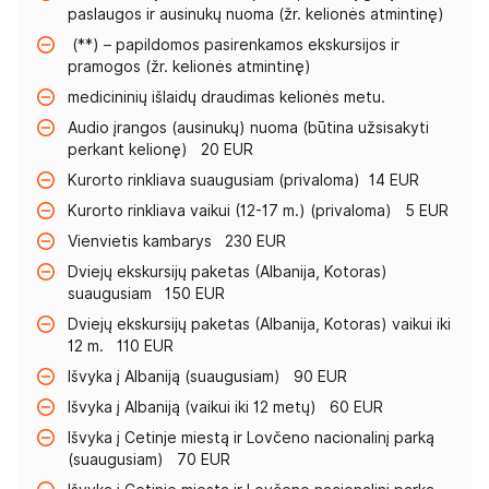
paslaugos ir ausinukų nuoma (žr. kelionės atmintinę)
(**) – papildomos pasirenkamos ekskursijos ir
pramogos (žr. kelionės atmintinę)
medicininių išlaidų draudimas kelionės metu.
Audio įrangos (ausinukų) nuoma (būtina užsisakyti
perkant kelionę) 20 EUR
Kurorto rinkliava suaugusiam (privaloma) 14 EUR
Kurorto rinkliava vaikui (12-17 m.) (privaloma) 5 EUR
Vienvietis kambarys 230 EUR
Dviejų ekskursijų paketas (Albanija, Kotoras)
suaugusiam 150 EUR
Dviejų ekskursijų paketas (Albanija, Kotoras) vaikui iki
12 m. 110 EUR
Išvyka į Albaniją (suaugusiam) 90 EUR
Išvyka į Albaniją (vaikui iki 12 metų) 60 EUR
Išvyka į Cetinje miestą ir Lovčeno nacionalinį parką
(suaugusiam) 70 EUR