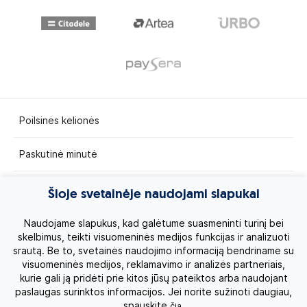
Poilsinės kelionės
Paskutinė minutė
Egzotinės kelionės
Šioje svetainėje naudojami slapukai
Kruizai
Naudojame slapukus, kad galėtume suasmeninti turinį bei
skelbimus, teikti visuomeninės medijos funkcijas ir analizuoti
srautą. Be to, svetainės naudojimo informaciją bendriname su
Kelionės po Lietuvą
visuomeninės medijos, reklamavimo ir analizės partneriais,
kurie gali ją pridėti prie kitos jūsų pateiktos arba naudojant
Apie mus
paslaugas surinktos informacijos. Jei norite sužinoti daugiau,
spauskite
.
čia