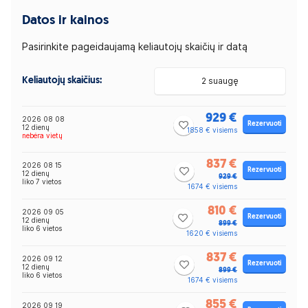
Datos ir kainos
Pasirinkite pageidaujamą keliautojų skaičių ir datą
Keliautojų skaičius:
2 suaugę
929 €
2026 08 08
Rezervuoti
12 dienų
1858 € visiems
nebėra vietų
837 €
2026 08 15
Rezervuoti
12 dienų
929 €
liko 7 vietos
1674 € visiems
810 €
2026 09 05
Rezervuoti
12 dienų
899 €
liko 6 vietos
1620 € visiems
837 €
2026 09 12
Rezervuoti
12 dienų
899 €
liko 6 vietos
1674 € visiems
855 €
2026 09 19