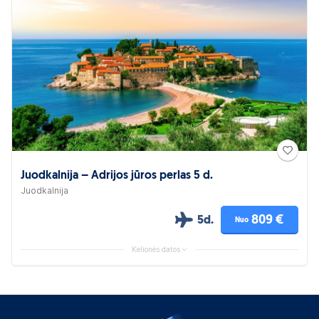
Juodkalnija – Adrijos jūros perlas 5 d.
Juodkalnija
809 €
5d.
Nuo
Kelionės datos