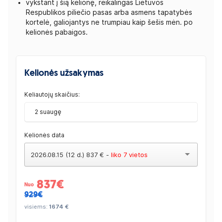
vykstant į šią kelionę, reikalingas Lietuvos
Respublikos piliečio pasas arba asmens tapatybės
kortelė, galiojantys ne trumpiau kaip šešis mėn. po
kelionės pabaigos.
Kelionės užsakymas
Keliautojų skaičius:
2 suaugę
Kelionės data
2026.08.15 (12 d.) 837 € -
liko 7 vietos
837
€
Nuo
929€
visiems:
1674 €