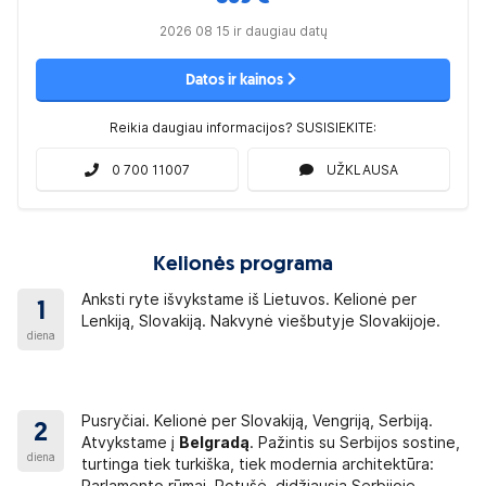
omas negaliojančiu. Rekomenduojame į kelionę
2026 08 15 ir daugiau datų
etuvos Respublikos piliečiams prašome kreiptis į
Datos ir kainos
Reikia daugiau informacijos? SUSISIEKITE:
YBES TVARKA
0 700 11007
UŽKLAUSA
 turėti asmens dokumentą
, nurodytą skiltyje
as.
ką lydėti įgaliotais asmenimis, būtinas vieno iš
ei vaikas vyksta su vienu iš tėvų, antrojo tėvo
u vykstančių tėvų pavarde, kelionės metu reikia
Kelionės programa
Anksti ryte išvykstame iš Lietuvos. Kelionė per
iūrą ir elgesį atsako tėvai, globėjai arba vaiką
1
Lenkiją, Slovakiją. Nakvynė viešbutyje Slovakijoje.
diena
alite pasitikslinti Užsienio reikalų ministerijos
ries-pradedant-kelione/nepilnameciu-vykimas
Pusryčiai. Kelionė per Slovakiją, Vengriją, Serbiją.
2
Atvykstame į
Belgradą
. Pažintis su Serbijos sostine,
diena
 bus tikrinami asmens dokumentai, gali būti
turtinga tiek turkiška, tiek modernia architektūra: