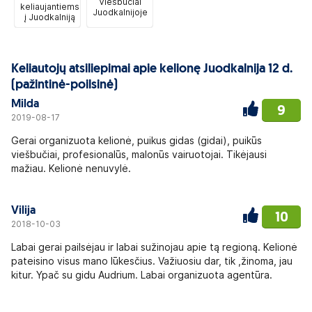
Viešbučiai
keliaujantiems
Juodkalnijoje
į Juodkalniją
Keliautojų atsiliepimai apie kelionę Juodkalnija 12 d.
(pažintinė-poilsinė)
Milda
9
2019-08-17
Gerai organizuota kelionė, puikus gidas (gidai), puikūs
viešbučiai, profesionalūs, malonūs vairuotojai. Tikėjausi
mažiau. Kelionė nenuvylė.
Vilija
10
2018-10-03
Labai gerai pailsėjau ir labai sužinojau apie tą regioną. Kelionė
pateisino visus mano lūkesčius. Važiuosiu dar, tik ,žinoma, jau
kitur. Ypač su gidu Audrium. Labai organizuota agentūra.