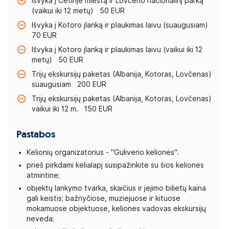
Išvyka į Cetinje miestą ir Lovčeno nacionalinį parką
(vaikui iki 12 metų) 50 EUR
Išvyka į Kotoro įlanką ir plaukimas laivu (suaugusiam)
70 EUR
Išvyka į Kotoro įlanką ir plaukimas laivu (vaikui iki 12
metų) 50 EUR
Trijų ekskursijų paketas (Albanija, Kotoras, Lovčenas)
suaugusiam 200 EUR
Trijų ekskursijų paketas (Albanija, Kotoras, Lovčenas)
vaikui iki 12 m. 150 EUR
Pastabos
Kelionių organizatorius - "Guliverio kelionės".
prieš pirkdami kelialapį susipažinkite su šios kelionės
atmintine;
objektų lankymo tvarka, skaičius ir įėjimo bilietų kaina
gali keistis; bažnyčiose, muziejuose ir kituose
mokamuose objektuose, kelionės vadovas ekskursijų
neveda;