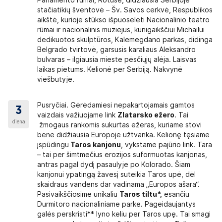
as. Kelionių organizatorius „Guliverio kelionės“
Parlamento rūmai, Rotušė, didžiausia Serbijoje
stačiatikių šventovė – Šv. Savos cerkvė, Respublikos
aikštė, kurioje stūkso išpuoselėti Nacionalinio teatro
rūmai ir nacionalinis muziejus, kunigaikščiui Michailui
dedikuotos skulptūros, Kalemegdano parkas, didinga
Belgrado tvirtovė, garsusis karaliaus Aleksandro
 reikės, galėsite įsigyti kelionės metu (išsikeisti
bulvaras – ilgiausia mieste pėsčiųjų alėja. Laisvas
laikas pietums. Kelionė per Serbiją. Nakvynė
). 1 EUR ~ 2 BAM. Konvertuojamųjų markių, jei
viešbutyje.
Pusryčiai. Gėrėdamiesi nepakartojamais gamtos
3
 kelionę Lenkijos zlotų rekomenduojame įsigyti
vaizdais važiuojame link
Zlatarsko ežero
. Tai
diena
žmogaus rankomis sukurtas ežeras, kuriame stovi
bijos dinarų, jei reikės, galėsite įsigyti kelionės
bene didžiausia Europoje užtvanka. Kelionę tęsiame
įspūdingu
Taros kanjonu
, vykstame pajūrio link. Tara
– tai per šimtmečius erozijos suformuotas kanjonas,
antras pagal dydį pasaulyje po Kolorado. Šiam
kanjonui ypatingą žavesį suteikia Taros upė, dėl
kslių mokamų objektų kainų teiraukitės kelionės
skaidraus vandens dar vadinama „Europos ašara“.
us mokamus objektus, kortele atsiskaityti
Pasivaikščiosime unikaliu
Taros tiltu*,
esančiu
 užsakomi vietiniai gidai, kaina priklauso nuo
Durmitoro nacionaliniame parke. Pageidaujantys
TUVIŲ KALBA).
galės perskristi** lyno keliu per Taros upę. Tai smagi
Su grupe vykstantis kelionės