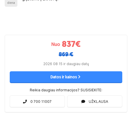
diena
837
€
Nuo
869 €
2026 08 15 ir daugiau datų
Datos ir kainos
Reikia daugiau informacijos? SUSISIEKITE:
0 700 11007
UŽKLAUSA