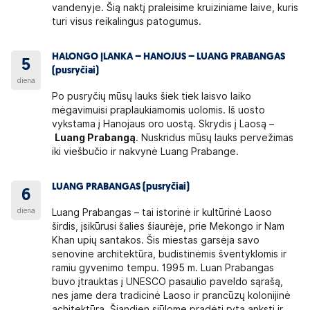
vandenyje. Šią naktį praleisime kruiziniame laive, kuris
turi visus reikalingus patogumus.
HALONGO ĮLANKA – HANOJUS – LUANG PRABANGAS
5
(pusryčiai)
diena
Po pusryčių mūsų lauks šiek tiek laisvo laiko
mėgavimuisi praplaukiamomis uolomis. Iš uosto
vykstama į Hanojaus oro uostą. Skrydis į Laosą –
Luang Prabangą
. Nuskridus mūsų lauks pervežimas
iki viešbučio ir nakvynė Luang Prabange.
LUANG PRABANGAS (pusryčiai)
6
diena
Luang Prabangas – tai istorinė ir kultūrinė Laoso
širdis, įsikūrusi šalies šiaurėje, prie Mekongo ir Nam
Khan upių santakos. Šis miestas garsėja savo
senovine architektūra, budistinėmis šventyklomis ir
ramiu gyvenimo tempu. 1995 m. Luan Prabangas
buvo įtrauktas į UNESCO pasaulio paveldo sąrašą,
nes jame dera tradicinė Laoso ir prancūzų kolonijinė
achitektūra. Šiandien siūlome pradėti rytą anksti ir