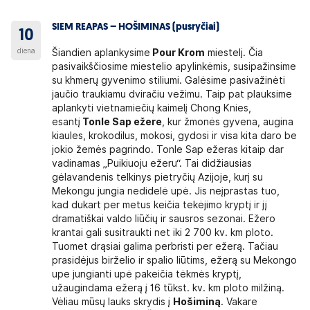
SIEM REAPAS – HOŠIMINAS (pusryčiai)
10
diena
Šiandien aplankysime
Pour Krom
miestelį. Čia
pasivaikščiosime miestelio apylinkėmis, susipažinsime
su khmerų gyvenimo stiliumi. Galėsime pasivažinėti
jaučio traukiamu dviračiu vežimu. Taip pat plauksime
aplankyti vietnamiečių kaimelį Chong Knies,
esantį
Tonle Sap ežere
, kur žmonės gyvena, augina
kiaules, krokodilus, mokosi, gydosi ir visa kita daro be
jokio žemės pagrindo. Tonle Sap ežeras kitaip dar
vadinamas „Puikiuoju ežeru“. Tai didžiausias
gėlavandenis telkinys pietryčių Azijoje, kurį su
Mekongu jungia nedidelė upė. Jis neįprastas tuo,
kad dukart per metus keičia tekėjimo kryptį ir jį
dramatiškai valdo liūčių ir sausros sezonai. Ežero
krantai gali susitraukti net iki 2 700 kv. km ploto.
Tuomet drąsiai galima perbristi per ežerą. Tačiau
prasidėjus birželio ir spalio liūtims, ežerą su Mekongo
upe jungianti upė pakeičia tėkmės kryptį,
užaugindama ežerą į 16 tūkst. kv. km ploto milžiną.
Vėliau mūsų lauks skrydis į
Hošiminą
. Vakare