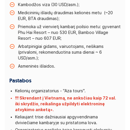
Kambodžos viza (30 USD/asm.);
Medicininių išlaidų draudimas kelionės metu (~20
EUR, BTA draudimas);
Priemoka už vienvietį kambarį poilsio metu: gyvenant
Phu Hai Resort – nuo 530 EUR, Bamboo Village
Resort – nuo 607 EUR;
Arbatpinigiai gidams, vairuotojams, nešikams
(privalomi, rekomenduotina suma dienai ~ 6
USD/asm.);
Asmeninės išlaidos.
Pastabos
Kelionių organizatorius - "Aza tours".
!!! Skrendant į Vietnamą, ne anksčiau kaip 72 val.
iki skrydžio, reikalinga užpildyti elektroninę
atvykimo
anketą»
.
Keliaujant trise dažniausiai apgyvendinama
dviviečiame kambaryje su pristatoma lova.
Organizatorius pasilieka teisę koreguoti ekskursijų