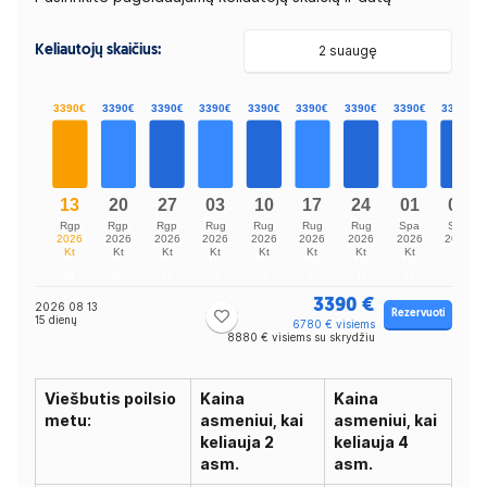
Keliautojų skaičius:
2 suaugę
3390 €
2026 08 13
Rezervuoti
15 dienų
6780 € visiems
8880 € visiems su skrydžiu
Viešbutis poilsio
Kaina
Kaina
metu:
asmeniui, kai
asmeniui, kai
keliauja 2
keliauja 4
asm.
asm.