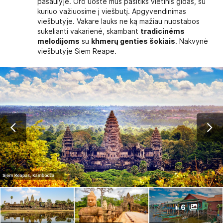
pasaulyje. Oro uoste mus pasitiks vietinis gidas, su
kuriuo važiuosime į viešbutį. Apgyvendinimas
viešbutyje. Vakare lauks ne ką mažiau nuostabos
sukelianti vakarienė, skambant
tradicinėms
melodijoms
su
khmerų genties šokiais
. Nakvynė
viešbutyje Siem Reape.
+ 6