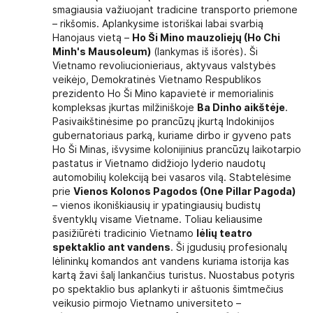
smagiausia važiuojant tradicine transporto priemone
– rikšomis. Aplankysime istoriškai labai svarbią
Hanojaus vietą –
Ho Ši Mino mauzoliejų (Ho Chi
Minh's Mausoleum)
(lankymas iš išorės). Ši
Vietnamo revoliucionieriaus, aktyvaus valstybės
veikėjo, Demokratinės Vietnamo Respublikos
prezidento Ho Ši Mino kapavietė ir memorialinis
kompleksas įkurtas milžiniškoje
Ba Dinho aikštėje
.
Pasivaikštinėsime po prancūzų įkurtą Indokinijos
gubernatoriaus parką, kuriame dirbo ir gyveno pats
Ho Ši Minas, išvysime kolonijinius prancūzų laikotarpio
pastatus ir Vietnamo didžiojo lyderio naudotų
automobilių kolekciją bei vasaros vilą. Stabtelėsime
prie
Vienos Kolonos Pagodos (One Pillar Pagoda)
– vienos ikoniškiausių ir ypatingiausių budistų
šventyklų visame Vietname. Toliau keliausime
pasižiūrėti tradicinio Vietnamo
lėlių teatro
spektaklio ant vandens
. Ši įgudusių profesionalų
lėlininkų komandos ant vandens kuriama istorija kas
kartą žavi šalį lankančius turistus. Nuostabus potyris
po spektaklio bus aplankyti ir aštuonis šimtmečius
veikusio pirmojo Vietnamo universiteto –