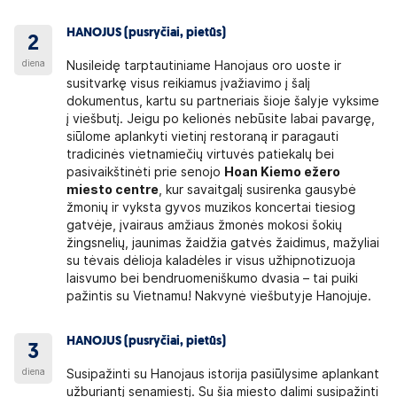
HANOJUS (pusryčiai, pietūs)
2
diena
Nusileidę tarptautiniame Hanojaus oro uoste ir
susitvarkę visus reikiamus įvažiavimo į šalį
dokumentus, kartu su partneriais šioje šalyje vyksime
į viešbutį. Jeigu po kelionės nebūsite labai pavargę,
siūlome aplankyti vietinį restoraną ir paragauti
tradicinės vietnamiečių virtuvės patiekalų bei
pasivaikštinėti prie senojo
Hoan Kiemo ežero
miesto centre
, kur savaitgalį susirenka gausybė
žmonių ir vyksta gyvos muzikos koncertai tiesiog
gatvėje, įvairaus amžiaus žmonės mokosi šokių
žingsnelių, jaunimas žaidžia gatvės žaidimus, mažyliai
su tėvais dėlioja kaladėles ir visus užhipnotizuoja
laisvumo bei bendruomeniškumo dvasia – tai puiki
pažintis su Vietnamu! Nakvynė viešbutyje Hanojuje.
HANOJUS (pusryčiai, pietūs)
3
diena
Susipažinti su Hanojaus istorija pasiūlysime aplankant
užburiantį senamiestį. Su šia miesto dalimi susipažinti