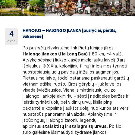
+ 2
HANOJUS – HALONGO ĮLANKA (pusryčiai, pietūs,
4
vakarienė)
diena
Po pusryčių išvykstame link Pietų Kinijos jūros –
Halongo įlankos (Ha Long Bay)
(180 km, ~4 val.).
Atvykę sėsime į liukso klasės mielą jaukų laivelį (tarsi
išplaukusį iš XIX a. kolonijinių filmų) ir leisimės tyrinėti
nuostabiausių uolų pavidalų ir žalios augmenijos.
Pietausime laive, todėl patariame paskanauti gardžių
vietnamietiškai ruoštų jūros gėrybių – juk laive jos
visada šviežiausios. Viena įsimintiniausių kruizo
Halongo įlankoje akimirkų – sėsti į nedideles baržas ir
leistis tyrinėti uolų bei vidinių urvų. Išsilaipinę
pakrantėje kopsime į aukštą uolą, nuo kurios atsivers
nuostabūs panoraminiai vaizdai. Aplankysime ir
įspūdingus, Halongo žmonių legendų
apipintus
stalaktitų ir stalagmitų urvus
. Po šio
turo galėsime išsimaudyti žydrame įlankos