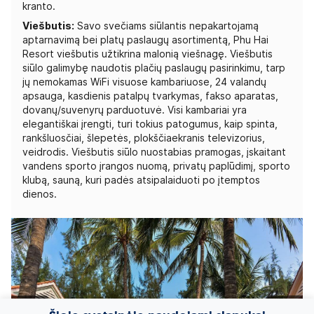
kranto.
Viešbutis:
Savo svečiams siūlantis nepakartojamą
aptarnavimą bei platų paslaugų asortimentą, Phu Hai
Resort viešbutis užtikrina malonią viešnagę. Viešbutis
siūlo galimybę naudotis plačių paslaugų pasirinkimu, tarp
jų nemokamas WiFi visuose kambariuose, 24 valandų
apsauga, kasdienis patalpų tvarkymas, fakso aparatas,
dovanų/suvenyrų parduotuvė. Visi kambariai yra
elegantiškai įrengti, turi tokius patogumus, kaip spinta,
rankšluosčiai, šlepetės, plokščiaekranis televizorius,
veidrodis. Viešbutis siūlo nuostabias pramogas, įskaitant
vandens sporto įrangos nuomą, privatų paplūdimį, sporto
klubą, sauną, kuri padės atsipalaiduoti po įtemptos
dienos.