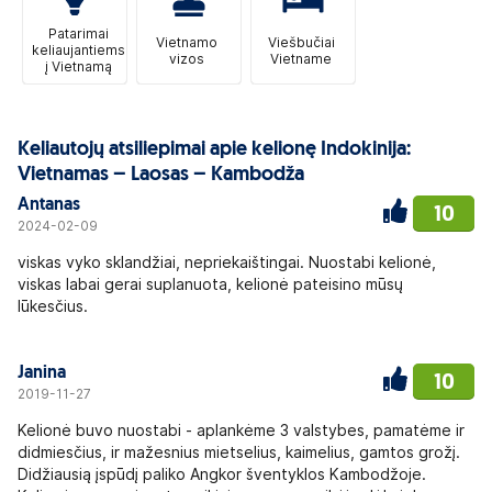
Patarimai
Vietnamo
Viešbučiai
keliaujantiems
vizos
Vietname
į Vietnamą
Keliautojų atsiliepimai apie kelionę Indokinija:
Vietnamas – Laosas – Kambodža
Antanas
10
2024-02-09
viskas vyko sklandžiai, nepriekaištingai. Nuostabi kelionė,
viskas labai gerai suplanuota, kelionė pateisino mūsų
lūkesčius.
Janina
10
2019-11-27
Kelionė buvo nuostabi - aplankėme 3 valstybes, pamatėme ir
didmiesčius, ir mažesnius mietselius, kaimelius, gamtos grožį.
Didžiausią įspūdį paliko Angkor šventyklos Kambodžoje.