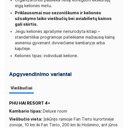
eigą kelionės metu.
Priklausomai nuo sezoniškumo ir kelionės
užsakymo laiko viešbučių bei aviabilietų kainos
gali skirtis.
Jeigu kelionės aprašyme nenurodyta kitaip –
standartiškai programoje pateikiame mažiausią kainą
asmeniui gyvenant dviviečiame kambaryje arba
kajutėje.
Kelionės tipas: individuali kelionė.
Apgyvendinimo variantai
Viešbučiai
PHU HAI RESORT 4*
Kambario tipas:
Deluxe room
Viešbučio vieta:
Įsikūręs ramioje Fan Tieto kurortinėje
zonoje, 10 km iki Fan Tieto, 200 km iki Hošimino, ant jūros