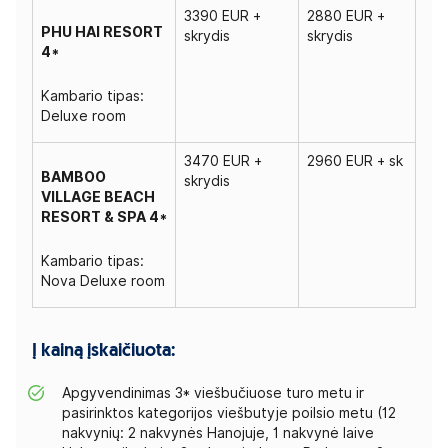
3390 EUR +
2880 EUR +
PHU HAI RESORT
skrydis
skrydis
4*
Kambario tipas:
Deluxe room
3470 EUR +
2960 EUR + sk
BAMBOO
skrydis
VILLAGE BEACH
RESORT & SPA 4*
Kambario tipas:
Nova Deluxe room
Į kainą įskaičiuota:
Apgyvendinimas 3* viešbučiuose turo metu ir
pasirinktos kategorijos viešbutyje poilsio metu (12
nakvynių: 2 nakvynės Hanojuje, 1 nakvynė laive