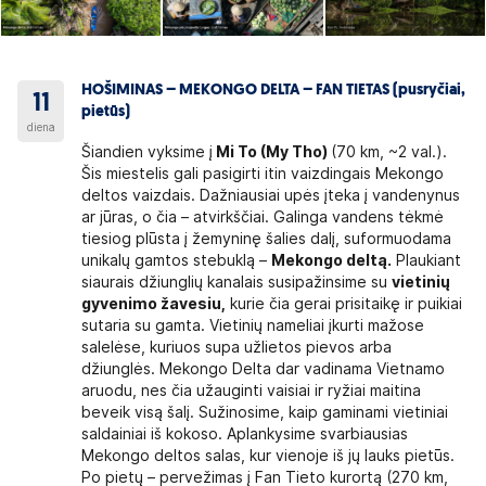
HOŠIMINAS – MEKONGO DELTA – FAN TIETAS (pusryčiai,
11
pietūs)
diena
Šiandien vyksime į
Mi To (My Tho)
(70 km, ~2 val.).
Šis miestelis gali pasigirti itin vaizdingais Mekongo
deltos vaizdais. Dažniausiai upės įteka į vandenynus
ar jūras, o čia – atvirkščiai. Galinga vandens tėkmė
tiesiog plūsta į žemyninę šalies dalį, suformuodama
unikalų gamtos stebuklą –
Mekongo deltą.
Plaukiant
siaurais džiunglių kanalais susipažinsime su
vietinių
gyvenimo žavesiu,
kurie čia gerai prisitaikę ir puikiai
sutaria su gamta. Vietinių nameliai įkurti mažose
salelėse, kuriuos supa užlietos pievos arba
džiunglės. Mekongo Delta dar vadinama Vietnamo
aruodu, nes čia užauginti vaisiai ir ryžiai maitina
beveik visą šalį. Sužinosime, kaip gaminami vietiniai
saldainiai iš kokoso. Aplankysime svarbiausias
Mekongo deltos salas, kur vienoje iš jų lauks pietūs.
Po pietų – pervežimas į Fan Tieto kurortą (270 km,