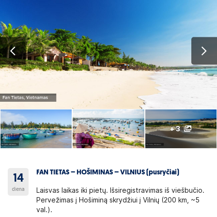
+ 3
FAN TIETAS – HOŠIMINAS – VILNIUS (pusryčiai)
14
diena
Laisvas laikas iki pietų. Išsiregistravimas iš viešbučio.
Pervežimas į Hošiminą skrydžiui į Vilnių (200 km, ~5
val.).