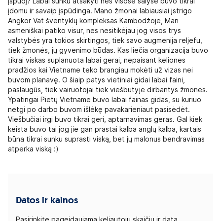
įspūdį? Labai sunku atsakyti nes visose šalyse buvo tikrai
įdomu ir savaip įspūdinga. Mano žmonai labiausiai įstrigo
Angkor Vat šventyklų kompleksas Kambodžoje, Man
asmeniškai patiko visur, nes nesitikėjau jog visos trys
valstybės yra tokios skirtingos, tiek savo augmenija reljefu,
tiek žmonės, jų gyvenimo būdas. Kas liečia organizacija buvo
tikrai viskas suplanuota labai gerai, nepaisant keliones
pradžios kai Vietname teko brangiau mokėti už vizas nei
buvom planavę. O šiaip patys vietiniai gidai labai faini,
paslaugūs, tiek vairuotojai tiek viešbutyje dirbantys žmonės.
Ypatingai Pietų Vietname buvo labai fainas gidas, su kuriuo
netgi po darbo buvom išlėkę pavakarieniaut pasisėdėt.
Viešbučiai irgi buvo tikrai geri, aptarnavimas geras. Gal kiek
keista buvo tai jog jie gan prastai kalba anglų kalba, kartais
būna tikrai sunku suprasti viską, bet jų malonus bendravimas
atperka viską :)
Datos ir kainos
Pasirinkite pageidaujamą keliautojų skaičių ir datą