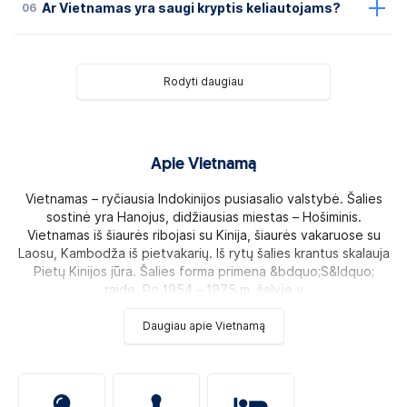
06
Ar Vietnamas yra saugi kryptis keliautojams?
Rodyti daugiau
Apie Vietnamą
Vietnamas – ryčiausia Indokinijos pusiasalio valstybė. Šalies
sostinė yra Hanojus, didžiausias miestas – Hošiminis.
Vietnamas iš šiaurės ribojasi su Kinija, šiaurės vakaruose su
Laosu, Kambodža iš pietvakarių. Iš rytų šalies krantus skalauja
Pietų Kinijos jūra. Šalies forma primena &bdquo;S&ldquo;
raidę. Po 1954 – 1975 m. šalyje v
Daugiau apie Vietnamą