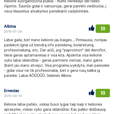
Kelionė suorganizuota puikiai - mums nereikėjo dėl nieko
rūpintis. Šaunūs gidai ir vairuorojai, gerai parinkti viešbučiai, į
visus klausimus atsakymus pateikianti vadybininkė.
Albina
10
2018-01-24
Labai gaila, bet mano kelionė jau baigės... Pirmiausia, norėjau
padėkoti Ignai už bendrą info pateikimą, konkretumą,
profesionalumą, etc. Dar ačiū, jog "paprotinot" dėl Aeroflot,
tikrai geras aptarnavimas ir visa kita. Apskritai visa kelionė
vyko labai sklandžiai - geras partneris vietoje, mano galva
(bent jau mano atveju). Visa programa įvykdyta, man pasisekė
- gidai visur ne tik profesionaliai, bet ir gera rusų kalba ją
pateikė. Labai AČIŪŪŪŪ. Sėkmės Albina
Ernestas
10
2015-04-10
Kelione labai patiko, viskas buvo lygiai taip kaip ir keliones
aprasyme, viskas vyko gana sklandžiai. Kas paliko didžiausią