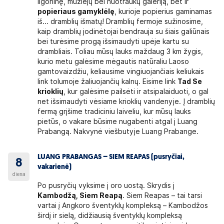
ligoninę, muziejų bei nuotraukų galeriją, bet ir
popieriaus gamyklėlę
, kurioje popierius gaminamas
iš... dramblių išmatų! Dramblių fermoje sužinosime,
kaip dramblių jodinėtojai bendrauja su šiais galiūnais
bei turėsime progą išsimaudyti upėje kartu su
drambliais. Toliau mūsų lauks maždaug 3 km žygis,
kurio metu galėsime mėgautis natūraliu Laoso
gamtovaizdžiu, keliausime vingiuojančiais keliukais
link tolumoje žaliuojančių kalnų. Eisime link
Tad Se
krioklių
, kur galėsime pailsėti ir atsipalaiduoti, o gal
net išsimaudyti vėsiame krioklių vandenyje. Į dramblių
fermą grįšime tradiciniu laiveliu, kur mūsų lauks
pietūs, o vakare būsime nugabenti atgal į Luang
Prabangą. Nakvynė viešbutyje Luang Prabange.
LUANG PRABANGAS – SIEM REAPAS (pusryčiai,
8
vakarienė)
diena
Po pusryčių vyksime į oro uostą. Skrydis į
Kambodžą, Siem Reapą
. Siem Reapas – tai tarsi
vartai į Angkoro šventyklų kompleksą – Kambodžos
širdį ir sielą, didžiausią šventyklų kompleksą