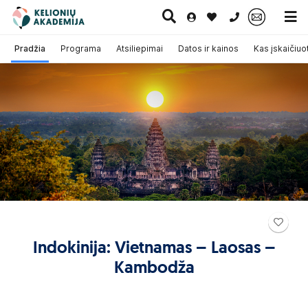
0 700 11007
Pradžia
Programa
Atsiliepimai
Datos ir kainos
Kas įskaičiuo
Paskutinė
Pažintinės
Egzotinės
Kruizai
minutė
kelionės
kelionės
Indokinija: Vietnamas – Laosas –
Kambodža