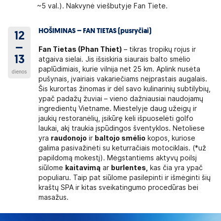
~5 val.). Nakvynė viešbutyje Fan Tiete.
HOŠIMINAS – FAN TIETAS (pusryčiai)
12
–
Fan Tietas (Phan Thiet)
– tikras tropikų rojus ir
13
atgaiva sielai. Jis išsiskiria siaurais balto smėlio
paplūdimiais, kurie vilnija net 25 km. Aplink nusėta
dienos
pušynais, įvairiais vakariečiams neįprastais augalais.
Šis kurortas žinomas ir dėl savo kulinarinių subtilybių,
ypač padažų žuviai – vieno dažniausiai naudojamų
ingredientų Vietname. Miestelyje daug užeigų ir
jaukių restoranėlių, įsikūrę keli išpuoselėti golfo
laukai, akį traukia įspūdingos šventyklos. Netoliese
yra
raudonojo
ir
baltojo smėlio
kopos, kuriose
galima pasivažinėti su keturračiais motociklais. (*už
papildomą mokestį). Mėgstantiems aktyvų poilsį
siūlome
kaitavimą
ar
burlentes,
kas čia yra ypač
populiaru. Taip pat siūlome pasilepinti ir išmėginti šių
kraštų SPA ir kitas sveikatingumo procedūras bei
masažus.