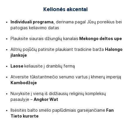
Kelionės akcentai
Individuali programa
, derinama pagal Jūsų poreikius bei
patogias keliavimo datas
Plauksite siaurais džiunglių kanalais
Mekongo deltos upe
Aštrių pojūčių patirsite plaukiant tradicine barža
Halongo
įlankoje
Laose
keliausite į dramblių fermą
Atversite tūkstantmečio senumo vartus į khmerų imperiją
Kambodžoje
Nuvyksite į vieną iš didžiausių religinių kompleksų
pasaulyje –
Angkor Wat
Ilsėsitės balto smėlio paplūdimiais garsėjančiame
Fan
Tieto kurorte