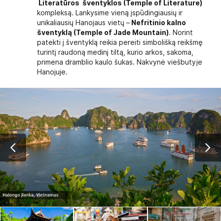
Literatūros šventyklos (Temple of Literature)
kompleksą. Lankysime vieną įspūdingiausių ir
unikaliausių Hanojaus vietų –
Nefritinio kalno
šventyklą (Temple of Jade Mountain)
. Norint
patekti į šventyklą reikia pereiti simbolišką reikšmę
turintį raudoną medinį tiltą, kurio arkos, sakoma,
primena dramblio kaulo šukas. Nakvynė viešbutyje
Hanojuje.