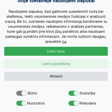
Šioje svetainėje naudojami slapukai
Naudojame slapukus, kad galėtume suasmeninti turinį bei
skelbimus, teikti visuomeninės medijos funkcijas ir analizuoti
srautą. Be to, svetainės naudojimo informaciją bendriname su
visuomeninės medijos, reklamavimo ir analizės partneriais,
kurie gali ją pridėti prie kitos jūsų pateiktos arba naudojant
paslaugas surinktos informacijos. Jei norite sužinoti daugiau,
spauskite
.
čia
+ 4
Leisti visus
BAMBOO VILLAGE BEACH RESORT & SPA 4*
Leisti pasirinkimą
Kambario tipas:
Nova Room
Viešbučio vieta:
Įsikūręs Fan Tieto kurortinėje zonoje, 7
Atmesti
km nuo Fan Tieto miesto, 7 km iki Nė, ant jūros kranto.
Šalia rasite gatvę su kavinėmis, restoranais,
parduotuvėmis.
Būtini
Statistika
Viešbutis:
Viešbutyje yra 2 baseinai, tarptautinių ir
Šiuo pasiūlymu šiandien jau
Atsiųsk užklausą
azijietiškų valgių restoranas „Strawy“, SPA centras,
domėjosi 35 žmonės
Nuostatos
Rinkodara
Savo svajonių atostogoms
nemokama automobilių stovėjimo aikštelė ir veikia
nemokamas belaidis internetas. Sode žaliuojančios