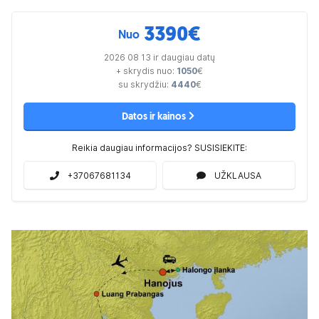
3390
€
Nuo
2026 08 13 ir daugiau datų
+ skrydis nuo:
1050
€
su skrydžiu:
4440
€
Datos ir kainos
Reikia daugiau informacijos? SUSISIEKITE:
+37067681134
UŽKLAUSA