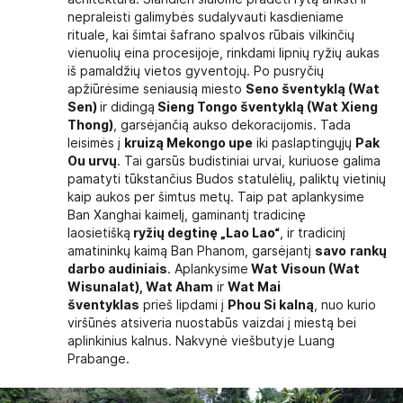
nepraleisti galimybės sudalyvauti kasdieniame
rituale, kai šimtai šafrano spalvos rūbais vilkinčių
vienuolių eina procesijoje, rinkdami lipnių ryžių aukas
iš pamaldžių vietos gyventojų. Po pusryčių
apžiūrėsime seniausią miesto
Seno šventyklą (Wat
Sen)
ir didingą
Sieng Tongo šventyklą (Wat Xieng
Thong)
, garsėjančią aukso dekoracijomis. Tada
leisimės į
kruizą Mekongo upe
iki paslaptingųjų
Pak
Ou urvų
. Tai garsūs budistiniai urvai, kuriuose galima
pamatyti tūkstančius Budos statulėlių, paliktų vietinių
kaip aukos per šimtus metų. Taip pat aplankysime
Ban Xanghai kaimelį, gaminantį tradicinę
laosietišką
ryžių degtinę „Lao Lao“
, ir tradicinį
amatininkų kaimą Ban Phanom, garsėjantį
savo
rankų
darbo audiniais
. Aplankysime
Wat Visoun (Wat
Wisunalat), Wat Aham
ir
Wat Mai
šventyklas
prieš lipdami į
Phou Si kalną
, nuo kurio
viršūnės atsiveria nuostabūs vaizdai į miestą bei
aplinkinius kalnus. Nakvynė viešbutyje Luang
Prabange.