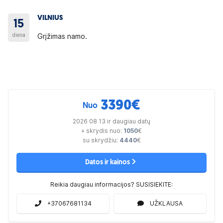
VILNIUS
15
diena
Grįžimas namo.
3390
€
Nuo
2026 08 13 ir daugiau datų
+ skrydis nuo:
1050
€
su skrydžiu:
4440
€
Datos ir kainos
Reikia daugiau informacijos? SUSISIEKITE:
+37067681134
UŽKLAUSA