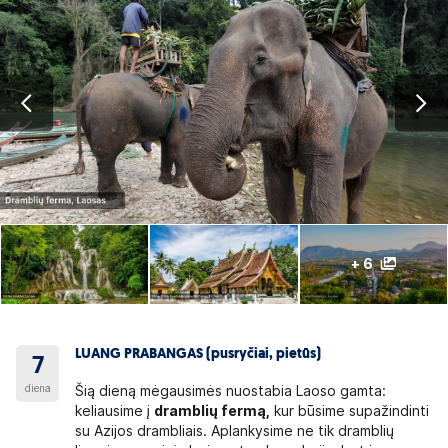
+ 6
LUANG PRABANGAS (pusryčiai, pietūs)
7
diena
Šią dieną mėgausimės nuostabia Laoso gamta:
keliausime į
dramblių fermą,
kur būsime supažindinti
su Azijos drambliais. Aplankysime ne tik dramblių