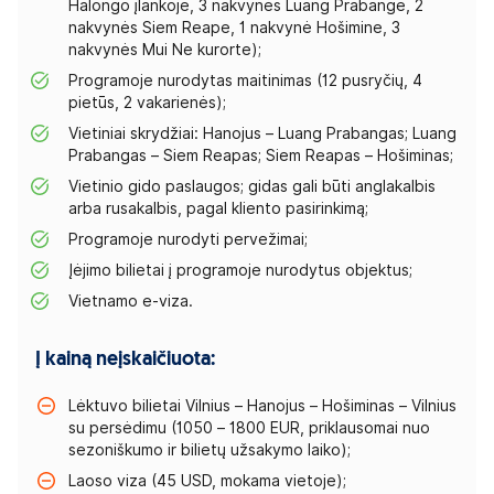
Halongo įlankoje, 3 nakvynės Luang Prabange, 2
nakvynės Siem Reape, 1 nakvynė Hošimine, 3
nakvynės Mui Ne kurorte);
Programoje nurodytas maitinimas (12 pusryčių, 4
pietūs, 2 vakarienės);
Vietiniai skrydžiai: Hanojus – Luang Prabangas; Luang
Prabangas – Siem Reapas; Siem Reapas – Hošiminas;
Vietinio gido paslaugos; gidas gali būti anglakalbis
arba rusakalbis, pagal kliento pasirinkimą;
Programoje nurodyti pervežimai;
Įėjimo bilietai į programoje nurodytus objektus;
Vietnamo e-viza.
Į kainą neįskaičiuota:
Lėktuvo bilietai Vilnius – Hanojus – Hošiminas – Vilnius
su persėdimu (1050 – 1800 EUR, priklausomai nuo
sezoniškumo ir bilietų užsakymo laiko);
Laoso viza (45 USD, mokama vietoje);