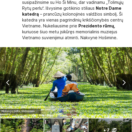
susipažinsime su Ho Ši Minu, dar vadinamu „Tolimųjų
Rytų perlu“. Išvysime gotikinio stiliaus
Notre Dame
katedrą
– prancūzų kolonojinės valdžios simbolį. Ši
katedra yra vienas pagrindinių krikščionybės centrų
Vietname. Nukeliausime prie
Prezidento rūmų,
kuriuose šiuo metu įsikūręs memorialinis muziejus
Vietnamo suvienijimui atminti. Nakvynė Hošimine.
+ 7