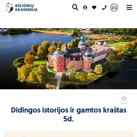
0 700 11007
Paskutinė
Pažintinės
Egzotinės
Kruizai
minutė
kelionės
kelionės
Didingos istorijos ir gamtos kraštas
5d.