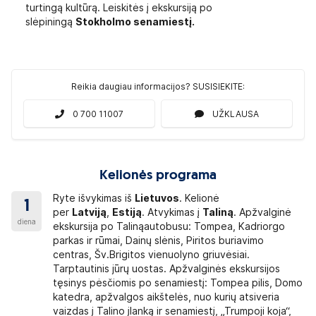
turtingą kultūrą. Leiskitės į ekskursiją po
slėpiningą
Stokholmo senamiestį.
Reikia daugiau informacijos? SUSISIEKITE:
0 700 11007
UŽKLAUSA
Kelionės programa
Ryte išvykimas iš
Lietuvos
. Kelionė
1
per
Latviją
,
Estiją
. Atvykimas į
Taliną
. Apžvalginė
diena
ekskursija po Talinąautobusu: Tompea, Kadriorgo
parkas ir rūmai, Dainų slėnis, Piritos buriavimo
centras, Šv.Brigitos vienuolyno griuvėsiai.
Tarptautinis jūrų uostas. Apžvalginės ekskursijos
tęsinys pėsčiomis po senamiestį: Tompea pilis, Domo
katedra, apžvalgos aikštelės, nuo kurių atsiveria
vaizdas į Talino įlanką ir senamiestį, „Trumpoji koja“,