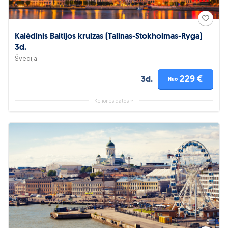
Kalėdinis Baltijos kruizas (Talinas-Stokholmas-Ryga)
3d.
Švedija
229 €
3d.
Nuo
Kelionės datos