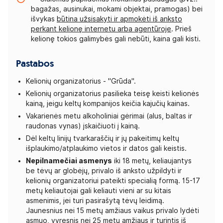
bagažas, ausinukai, mokami objektai, pramogas) bei
išvykas
būtina užsisakyti ir apmokėti iš anksto
perkant kelionę internetu arba agentūroje
. Prieš
kelionę tokios galimybės gali nebūti, kaina gali kisti.
Pastabos
Kelionių organizatorius - "Grūda".
Kelionių organizatorius pasilieka teisę keisti kelionės
kainą, jeigu keltų kompanijos keičia kajučių kainas.
Vakarienės metu alkoholiniai gėrimai (alus, baltas ir
raudonas vynas) įskaičiuoti į kainą.
Dėl keltų linijų tvarkaraščių ir jų pakeitimų keltų
išplaukimo/atplaukimo vietos ir datos gali keistis.
Nepilnamečiai asmenys
iki 18 metų, keliaujantys
be tėvų ar globėjų, privalo iš anksto užpildyti ir
kelionių organizatoriui pateikti specialią formą. 15-17
metų keliautojai gali keliauti vieni ar su kitais
asmenimis, jei turi pasirašytą tėvų leidimą.
Jaunesnius nei 15 metų amžiaus vaikus privalo lydėti
asmuo, vyresnis nei 25 metų amžiaus ir turintis iš