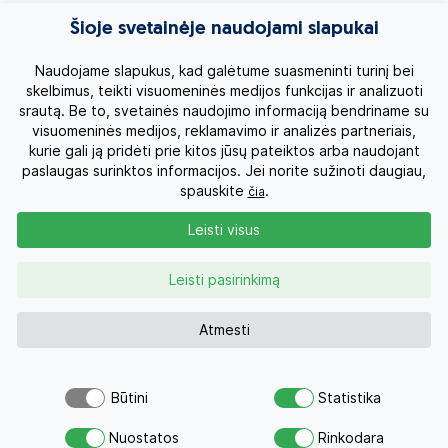
Egzotinės kelionės
Šioje svetainėje naudojami slapukai
Kruizai
Naudojame slapukus, kad galėtume suasmeninti turinį bei
skelbimus, teikti visuomeninės medijos funkcijas ir analizuoti
srautą. Be to, svetainės naudojimo informaciją bendriname su
Kelionės po Lietuvą
visuomeninės medijos, reklamavimo ir analizės partneriais,
kurie gali ją pridėti prie kitos jūsų pateiktos arba naudojant
Apie mus
paslaugas surinktos informacijos. Jei norite sužinoti daugiau,
spauskite
.
čia
Privatumo politika
Leisti visus
Vartotojų teisės
Leisti pasirinkimą
Kontaktai
Atmesti
Organizatoriaus licenzija
Būtini
Statistika
Šiuo pasiūlymu šiandien jau
Atsiųsk užklausą
Užklausa
0 700 11007
domėjosi 252
Nuostatos
Rinkodara
Savo svajonių atostogoms