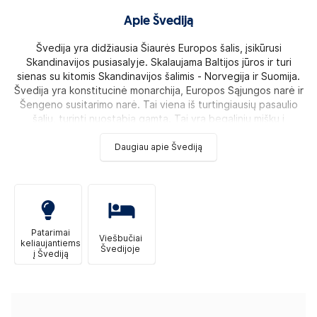
Apie Švediją
Švedija yra didžiausia Šiaurės Europos šalis, įsikūrusi
Skandinavijos pusiasalyje. Skalaujama Baltijos jūros ir turi
sienas su kitomis Skandinavijos šalimis - Norvegija ir Suomija.
Švedija yra konstitucinė monarchija, Europos Sąjungos narė ir
Šengeno susitarimo narė. Tai viena iš turtingiausių pasaulio
šalių, turinti nuostabią gamtą. Tai yra begalinių miškų i
Daugiau apie Švediją
Patarimai
Viešbučiai
keliaujantiems
Švedijoje
į Švediją