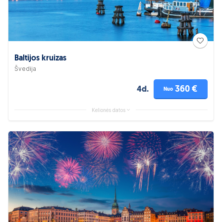
Baltijos kruizas
Švedija
360 €
4d.
Nuo
Kelionės datos