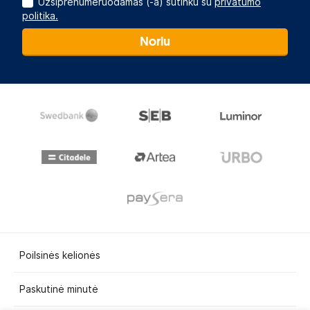
Užsiprenumeruodamas (-a) sutinku su
privatumo
politika.
Noriu
Poilsinės kelionės
Paskutinė minutė