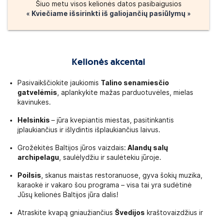
Šiuo metu visos kelionės datos pasibaigusios
« Kviečiame išsirinkti iš galiojančių pasiūlymų »
Kelionės akcentai
Pasivaikščiokite jaukiomis
Talino
senamiesčio
gatvelėmis
, aplankykite mažas parduotuvėles, mielas
kavinukes.
Helsinkis
– jūra kvepiantis miestas, pasitinkantis
įplaukiančius ir išlydintis išplaukiančius laivus.
Grožėkitės Baltijos jūros vaizdais:
Alandų salų
archipelagu
, saulėlydžiu ir saulėtekiu jūroje.
Poilsis
, skanus maistas restoranuose, gyva šokių muzika,
karaokė ir vakaro šou programa – visa tai yra sudėtinė
Jūsų kelionės Baltijos jūra dalis!
Atraskite kvapą gniaužiančius
Švedijos
kraštovaizdžius ir