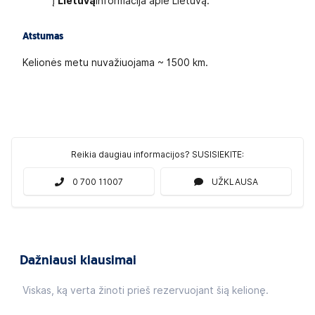
į
Lietuvą
Informacija apie Lietuvą
.
Atstumas
Kelionės metu nuvažiuojama ~ 1500 km.
Reikia daugiau informacijos? SUSISIEKITE:
0 700 11007
UŽKLAUSA
Dažniausi klausimai
Viskas, ką verta žinoti prieš rezervuojant šią kelionę.