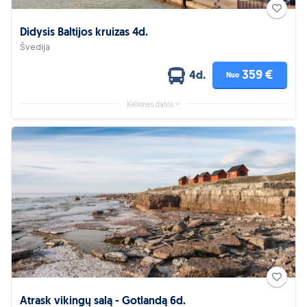
Didysis Baltijos kruizas 4d.
Švedija
359 €
4d.
Nuo
Kelionės datos
Atrask vikingų salą - Gotlandą 6d.