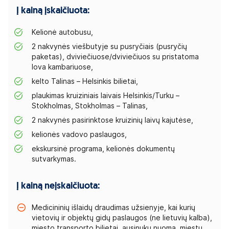
Į kainą įskaičiuota:
Kelionė autobusu,
2 nakvynės viešbutyje su pusryčiais (pusryčių
paketas), dviviečiuose/dviviečiuos su pristatoma
lova kambariuose,
kelto Talinas – Helsinkis bilietai,
plaukimas kruiziniais laivais Helsinkis/Turku –
Stokholmas, Stokholmas – Talinas,
2 nakvynės pasirinktose kruizinių laivų kajutėse,
kelionės vadovo paslaugos,
ekskursinė programa, kelionės dokumentų
sutvarkymas.
Į kainą neįskaičiuota:
Medicininių išlaidų draudimas užsienyje, kai kurių
vietovių ir objektų gidų paslaugos (ne lietuvių kalba),
miesto transporto bilietai, ausinukų nuoma, miestų