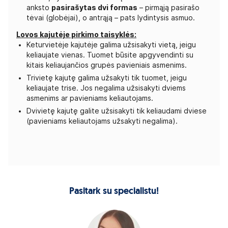
anksto
pasirašytas dvi formas
– pirmąją pasirašo
tėvai (globėjai), o antrąją – pats lydintysis asmuo.
Lovos kajutėje pirkimo taisyklės:
Keturvietėje kajutėje galima užsisakyti vietą, jeigu
keliaujate vienas. Tuomet būsite apgyvendinti su
kitais keliaujančios grupės pavieniais asmenims.
Trivietę kajutę galima užsakyti tik tuomet, jeigu
keliaujate trise. Jos negalima užsisakyti dviems
asmenims ar pavieniams keliautojams.
Dvivietę kajutę galite užsisakyti tik keliaudami dviese
(pavieniams keliautojams užsakyti negalima).
Pasitark su specialistu!