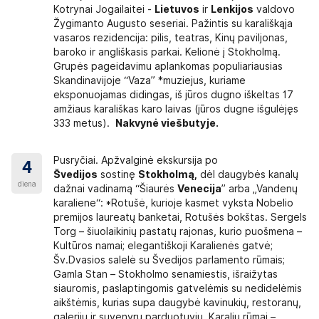
Kotrynai Jogailaitei -
Lietuvos
ir
Lenkijos
valdovo
Žygimanto Augusto seseriai. Pažintis su karališkąja
vasaros rezidencija: pilis, teatras, Kinų paviljonas,
baroko ir angliškasis parkai. Kelionė į Stokholmą.
Grupės pageidavimu aplankomas populiariausias
Skandinavijoje “Vaza” *muziejus, kuriame
eksponuojamas didingas, iš jūros dugno iškeltas 17
amžiaus karališkas karo laivas (jūros dugne išgulėjęs
333 metus).
Nakvynė viešbutyje.
Pusryčiai. Apžvalginė ekskursija po
4
Švedijos
sostinę
Stokholmą,
dėl daugybės kanalų
diena
dažnai vadinamą “Šiaurės
Venecija
” arba „Vandenų
karaliene“: *Rotušė, kurioje kasmet vyksta Nobelio
premijos laureatų banketai, Rotušės bokštas. Sergels
Torg – šiuolaikinių pastatų rajonas, kurio puošmena –
Kultūros namai; elegantiškoji Karalienės gatvė;
Šv.Dvasios salelė su Švedijos parlamento rūmais;
Gamla Stan – Stokholmo senamiestis, išraižytas
siauromis, paslaptingomis gatvelėmis su nedidelėmis
aikštėmis, kurias supa daugybė kavinukių, restoranų,
galerijų ir suvenyrų parduotuvių. Karalių rūmai –