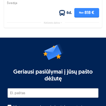
Švedija
818 €
6d.
Nuo
Kelionės datos
Geriausi pasiūlymai į jūsų pašto
dėžutę