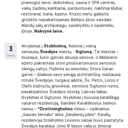
pramogos laive: diskotekos, sauna ir SPA centras,
vaikų žaidimų kambariai, parduotuvės, naktiniai klubai,
restoranai, barai, kazino. Kruizo metu galėsite
grožėtis nepakartojamais Baltijos jūros vaizdais:
Alandų salų archipelagu, saulėlydžiu ir saulėtekiu
jūroje.
Nakvynė laive.
Atvykimas į
Stokholmą.
Kelionė į vieną
3
seniausių
Švedijos
miestų -
Sigtuną
. Tai miestas –
diena
muziejus, kurio gatvės alsuoja senove, o Melareno
ežero pakrantėje stovi prisišvartavusios senosios
vikingų valtys. Pažintis su miesteliu: Stora Gatan
gatvė – išlaikiusi savo senąją architektūrą, mažiausia
rotušė Švedijoje, turgaus aikštė, Šv. Petro, Loros ir
Olafo bažnyčių griuvėsiai, senosios Sigtunos runos,
pasakojančios Švedijos istoriją. Laisvas laikas.
Išvykimas iš Sigtunos. Išvykimas į buvusią karališkąją
vasaros rezidenciją, šiandien Karališkosios šeimos
namus – *
Drottningholmo
rūmus – vadinamus
„šiaurės Versaliu“ arba „karalienių pilimi“. Karalių
rezidencija Stokholmo Loviono saloje buvo pastatyta
Švedijos karaliaus Jono III Vazos valia jo žmonai