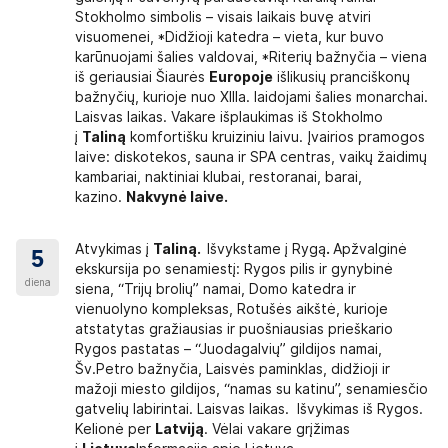
Stokholmo simbolis – visais laikais buvę atviri
visuomenei, *Didžioji katedra – vieta, kur buvo
karūnuojami šalies valdovai, *Riterių bažnyčia – viena
iš geriausiai Šiaurės
Europoje
išlikusių pranciškonų
bažnyčių, kurioje nuo XIIIa. laidojami šalies monarchai.
Laisvas laikas. Vakare išplaukimas iš Stokholmo
į
Taliną
komfortišku kruiziniu laivu. Įvairios pramogos
laive: diskotekos, sauna ir SPA centras, vaikų žaidimų
kambariai, naktiniai klubai, restoranai, barai,
kazino.
Nakvynė laive.
Atvykimas į
Taliną
.
Išvykstame į Rygą
.
Apžvalginė
5
ekskursija po senamiestį: Rygos pilis ir gynybinė
diena
siena, “Trijų brolių” namai, Domo katedra ir
vienuolyno kompleksas, Rotušės aikštė, kurioje
atstatytas gražiausias ir puošniausias prieškario
Rygos pastatas – “Juodagalvių” gildijos namai,
Šv.Petro bažnyčia, Laisvės paminklas, didžioji ir
mažoji miesto gildijos, “namas su katinu”, senamiesčio
gatvelių labirintai. Laisvas laikas. Išvykimas iš Rygos.
Kelionė per
Latviją
. Vėlai vakare grįžimas