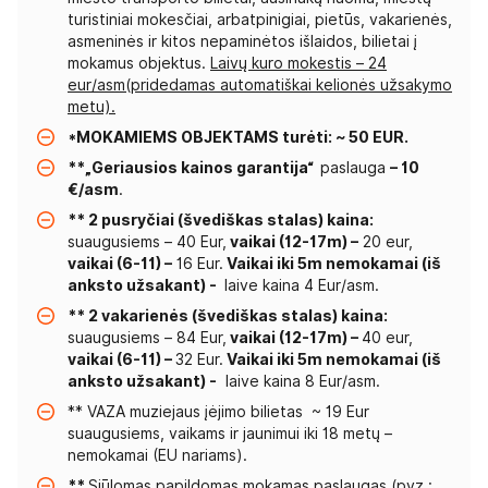
turistiniai mokesčiai, arbatpinigiai, pietūs, vakarienės,
asmeninės ir kitos nepaminėtos išlaidos, bilietai į
mokamus objektus.
Laivų kuro mokestis – 24
eur/asm(pridedamas automatiškai kelionės užsakymo
metu).
*MOKAMIEMS OBJEKTAMS turėti: ~ 50 EUR.
**„Geriausios kainos garantija“
paslauga
– 10
€/asm
.
** 2 pusryčiai (švediškas stalas) kaina:
suaugusiems – 40 Eur,
vaikai (12-17m) –
20 eur,
vaikai (6-11) –
16 Eur.
Vaikai iki 5m nemokamai (iš
anksto užsakant) -
laive kaina 4 Eur/asm.
** 2 vakarienės (švediškas stalas) kaina:
suaugusiems – 84 Eur,
vaikai (12-17m) –
40 eur,
vaikai (6-11) –
32 Eur.
Vaikai iki 5m nemokamai (iš
anksto užsakant) -
laive kaina 8 Eur/asm.
** VAZA muziejaus įėjimo bilietas ~ 19 Eur
suaugusiems, vaikams ir jaunimui iki 18 metų –
nemokamai (EU nariams).
**
Siūlomas papildomas mokamas paslaugas (pvz.: