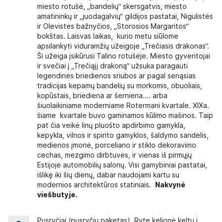
miesto rotušė, „bandelių“ skersgatvis, miesto
amatininkų ir „juodagalvių“ gildijos pastatai, Nigulistės
ir Olevistės bažnyčios, „Storosios Margaritos“
bokštas. Laisvas laikas, kurio metu siūlome
apsilankyti viduramžių užeigoje „Trečiasis drakonas“.
Ši užeiga įsikūrusi Talino rotušėje. Miesto gyventojai
ir svečiai į „Trečiąjį drakoną“ užsuka paragauti
legendinės briedienos sriubos ar pagal senąsias
tradicijas kepamų bandelių su morkomis, obuoliais,
kopūstais, briediena ar šerniena.... arba
šiuolaikiniame moderniame Rotermani kvartale. XIXa.
šiame kvartale buvo gaminamos kūlimo mašinos. Taip
pat čia veikė linų pluošto apdirbimo gamykla,
kepykla, vilnos ir spirito gamyklos, šaldymo sandėlis,
medienos įmonė, porceliano ir stiklo dekoravimo
cechas, mezgimo dirbtuvės, ir vienas iš pirmųjų
Estijoje automobilių salonų. Visi gamybiniai pastatai,
išlikę iki šių dienų, dabar naudojami kartu su
modernios architektūros statiniais.
Nakvynė
viešbutyje.
Pusryčiai (pusryčių paketas). Ryte kelionė keltu į