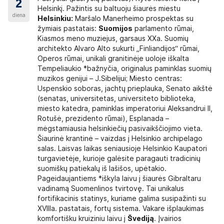
2
Helsinkį. Pažintis su baltuoju šiaurės miestu
diena
Helsinkiu:
Maršalo Manerheimo prospektas su
žymiais pastatais:
Suomijos
parlamento rūmai,
Kiasmos meno muziejus, garsaus XXa. Suomių
architekto Alvaro Alto sukurti „Finliandijos“ rūmai,
Operos rūmai, unikali granitinėje uoloje iškalta
Tempeliaukio *bažnyčia, originalus paminklas suomių
muzikos genijui – J.Sibelijui; Miesto centras:
Uspenskio soboras, jachtų prieplauka, Senato aikštė
(senatas, universitetas, universiteto biblioteka,
miesto katedra, paminklas imperatoriui Aleksandrui II,
Rotušė, prezidento rūmai), Esplanada –
mėgstamiausia helsinkiečių pasivaikščiojimo vieta.
Šiaurinė krantinė – vaizdas į Helsinkio archipelago
salas. Laisvas laikas seniausioje Helsinkio Kaupatori
turgavietėje, kurioje galėsite paragauti tradicinių
suomiškų patiekalų iš lašišos, upėtakio.
Pageidaujantiems *iškyla laivu į šiaurės Gibraltaru
vadinamą Suomenlinos tvirtovę. Tai unikalus
fortifikacinis statinys, kuriame galima susipažinti su
XVIIIa. pastatais, fortų sistema. Vakare išplaukimas
komfortišku kruiziniu laivu į
Švediją
. Įvairios