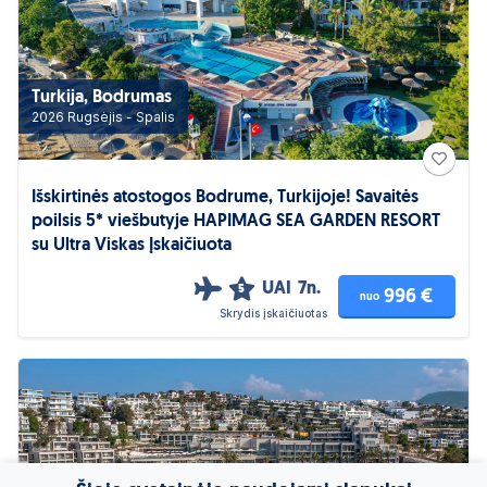
Turkija, Bodrumas
2026 Rugsėjis - Spalis
Išskirtinės atostogos Bodrume, Turkijoje! Savaitės
poilsis 5* viešbutyje HAPIMAG SEA GARDEN RESORT
su Ultra Viskas Įskaičiuota
UAI
7n.
5
996 €
nuo
Skrydis įskaičiuotas