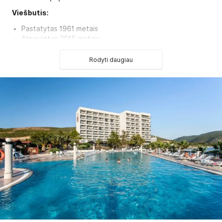
Viešbutis:
Pastatytas 1961 metais
Atnaujintas 2015 metais
Kambarių tipai:
Rodyti daugiau
286 Deluxe Room Sea View tipo kambariai (maks. 3 asm.,
28 kv.m)
286 Deluxe Room Sea View Single Use tipo kambariai
(maks. 3 asm., 28 kv.m)
58 Deluxe Room Land View tipo kambariai (maks. 3 asm.,
28 kv.m)
Neįgaliesiems pritaikytų kambarių skaičius: 3
Kambarių nerūkantiems skaičius: Visi
Viešbučio kategorija šalyje - 5*
Kambariuose:
Seifas
Medinės arba parketo grindys
Į viršutinius aukštus galima pakilti liftu