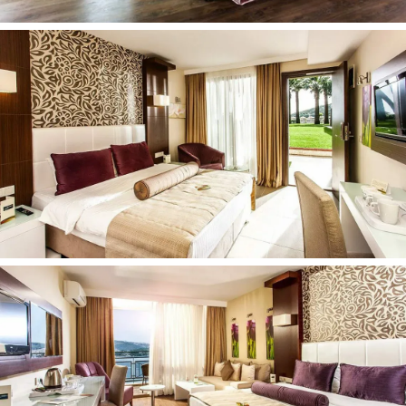
Biliardas (už papildomą mokestį)
Hamamas
(už papildomą mokestį)
Masažas
(už papildomą mokestį)
SPA ir sveikatingumo centras
(už papildomą mokestį)
Sauna
(už papildomą mokestį)
Vaikams:
Vaikų klubas
Vaikų žaidimų aikštelė
Žaidimų kambariai
Stalo žaidimai / dėlionės
Paplūdimys:
Smėlio
Privatus
Paplūdimyje: skėčiai, gultai, čiužiniai
Paplūdimio rankšluosčiai (už užstatą)
Kontaktai:
Adresas
: Bayraklıdede Mh, Kuştur Önü Yolu Cad No:19,
09400 Kuşadası/Aydın, Turkija