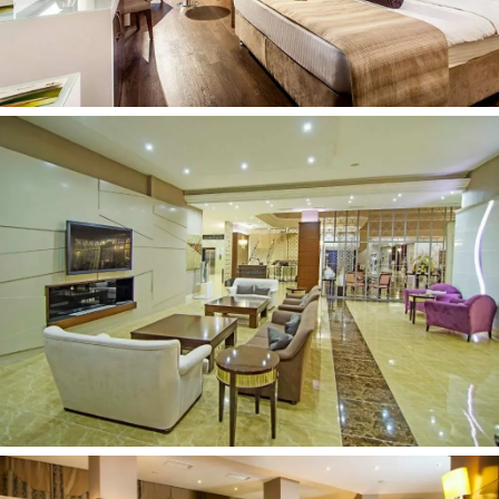
Telefonas
: +902566181515
El.paštas:
info@tusan.com.tr
Interneto svetainė:
www.tusan.com.tr