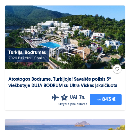
Turkija, Bodrumas
2026 Birželis - Spalis
Atostogos Bodrume, Turkijoje! Savaitės poilsis 5*
viešbutyje DUJA BODRUM su Ultra Viskas Įskaičiuota
UAI
7n.
5
843 €
nuo
Skrydis įskaičiuotas