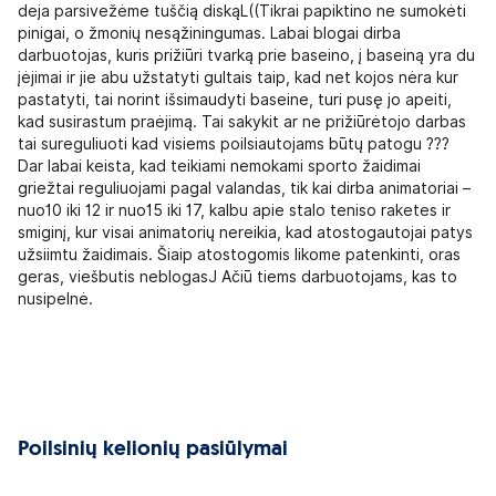
deja parsivežėme tuščią diskąL((Tikrai papiktino ne sumokėti
pinigai, o žmonių nesąžiningumas. Labai blogai dirba
darbuotojas, kuris prižiūri tvarką prie baseino, į baseiną yra du
įėjimai ir jie abu užstatyti gultais taip, kad net kojos nėra kur
pastatyti, tai norint išsimaudyti baseine, turi pusę jo apeiti,
kad susirastum praėjimą. Tai sakykit ar ne prižiūrėtojo darbas
tai sureguliuoti kad visiems poilsiautojams būtų patogu ???
Dar labai keista, kad teikiami nemokami sporto žaidimai
griežtai reguliuojami pagal valandas, tik kai dirba animatoriai –
nuo10 iki 12 ir nuo15 iki 17, kalbu apie stalo teniso raketes ir
smiginį, kur visai animatorių nereikia, kad atostogautojai patys
užsiimtu žaidimais. Šiaip atostogomis likome patenkinti, oras
geras, viešbutis neblogasJ Ačiū tiems darbuotojams, kas to
nusipelnė.
Poilsinių kelionių pasiūlymai