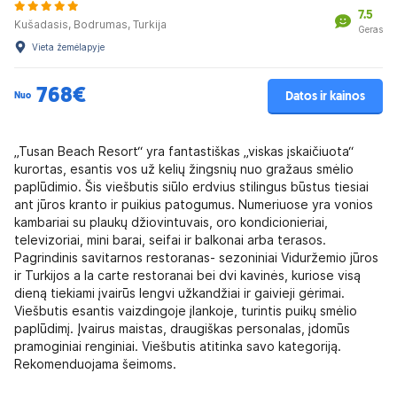
7.5
Kušadasis, Bodrumas, Turkija
Geras
Vieta žemėlapyje
768€
Datos ir kainos
Nuo
„Tusan Beach Resort“ yra fantastiškas „viskas įskaičiuota“
kurortas, esantis vos už kelių žingsnių nuo gražaus smėlio
paplūdimio. Šis viešbutis siūlo erdvius stilingus būstus tiesiai
ant jūros kranto ir puikius patogumus. Numeriuose yra vonios
kambariai su plaukų džiovintuvais, oro kondicionieriai,
televizoriai, mini barai, seifai ir balkonai arba terasos.
Pagrindinis savitarnos restoranas- sezoniniai Viduržemio jūros
ir Turkijos a la carte restoranai bei dvi kavinės, kuriose visą
dieną tiekiami įvairūs lengvi užkandžiai ir gaivieji gėrimai.
Viešbutis esantis vaizdingoje įlankoje, turintis puikų smėlio
paplūdimį. Įvairus maistas, draugiškas personalas, įdomūs
pramoginiai renginiai. Viešbutis atitinka savo kategoriją.
Rekomenduojama šeimoms.