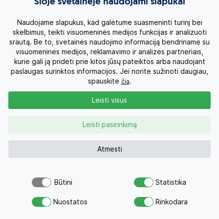
Šioje svetainėje naudojami slapukai
Turkija, Bodrumas
Naudojame slapukus, kad galėtume suasmeninti turinį bei
2026 Rugsėjis - Spalis
skelbimus, teikti visuomeninės medijos funkcijas ir analizuoti
srautą. Be to, svetainės naudojimo informaciją bendriname su
visuomeninės medijos, reklamavimo ir analizės partneriais,
kurie gali ją pridėti prie kitos jūsų pateiktos arba naudojant
Išskirtinės atostogos Bodrume, Turkijoje! Savaitės
paslaugas surinktos informacijos. Jei norite sužinoti daugiau,
poilsis 5* viešbutyje MIRADA EXCLUSIVE BODRUM su
spauskite
.
čia
Ultra Viskas Įskaičiuota
Leisti visus
UAI
7n.
5
1188 €
nuo
Skrydis įskaičiuotas
Leisti pasirinkimą
Atmesti
Būtini
Statistika
Atsiųsk užklausą
Nuostatos
Rinkodara
Savo svajonių atostogoms