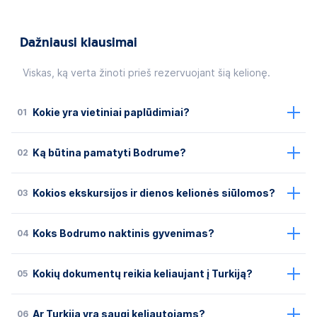
Dažniausi klausimai
Viskas, ką verta žinoti prieš rezervuojant šią kelionę.
01
Kokie yra vietiniai paplūdimiai?
02
Ką būtina pamatyti Bodrume?
03
Kokios ekskursijos ir dienos kelionės siūlomos?
04
Koks Bodrumo naktinis gyvenimas?
05
Kokių dokumentų reikia keliaujant į Turkiją?
06
Ar Turkija yra saugi keliautojams?