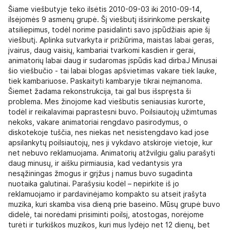
Šiame viešbutyje teko ilsėtis 2010-09-03 iki 2010-09-14,
ilsėjomės 9 asmenų grupė. Šį viešbutį išsirinkome perskaitę
atsiliepimus, todėl norime pasidalinti savo įspūdžiais apie šį
viešbutį. Aplinka sutvarkyta ir prižiūrima, maistas labai geras,
įvairus, daug vaisių, kambariai tvarkomi kasdien ir gerai,
animatorių labai daug ir sudaromas įspūdis kad dirbaJ Minusai
šio viešbučio - tai labai blogas apšvietimas vakare tiek lauke,
tiek kambariuose. Paskaityti kambaryje tikrai neįmanoma.
Šiemet žadama rekonstrukcija, tai gal bus išspręsta ši
problema. Mes žinojome kad viešbutis seniausias kurorte,
todėl ir reikalavimai paprastesni buvo. Poilsiautojų užimtumas
nekoks, vakare animatoriai rengdavo pasirodymus, o
diskotekoje tuščia, nes niekas net nesistengdavo kad jose
apsilankytų poilsiautojų, nes ji vykdavo atskiroje vietoje, kur
net nebuvo reklamuojama. Animatorių atžvilgiu galiu parašyti
daug minusų, ir aišku pirmiausia, kad vedantysis yra
nesąžiningas žmogus ir grįžus į namus buvo sugadinta
nuotaika galutinai. Parašysiu kodėl – nepirkite iš jo
reklamuojamo ir pardavinėjamo kompakto su atseit įrašyta
muzika, kuri skamba visa dieną prie baseino. Mūsų grupė buvo
didelė, tai norėdami prisiminti poilsį, atostogas, norėjome
turėti ir turkiškos muzikos, kuri mus lydėjo net 12 dienų, bet