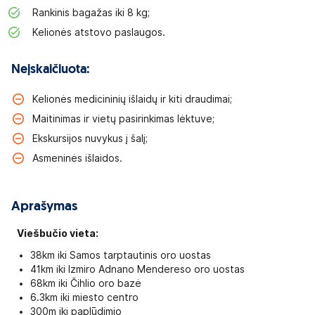
Rankinis bagažas iki 8 kg;
Kelionės atstovo paslaugos.
Neįskaičiuota:
Kelionės medicininių išlaidų ir kiti draudimai;
Maitinimas ir vietų pasirinkimas lėktuve;
Ekskursijos nuvykus į šalį;
Asmeninės išlaidos.
Aprašymas
Viešbučio vieta:
38km iki Samos tarptautinis oro uostas
41km iki Izmiro Adnano Mendereso oro uostas
68km iki Čihlio oro bazė
6.3km iki miesto centro
300m iki paplūdimio