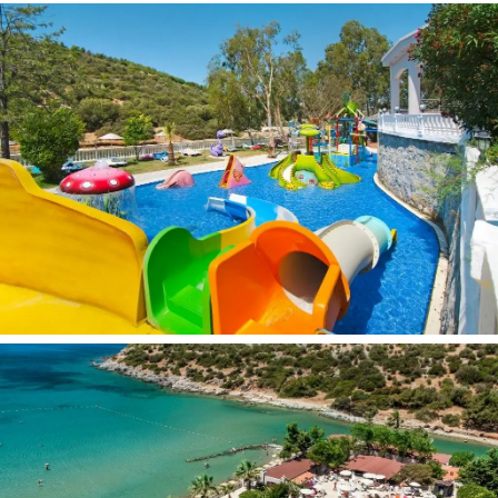
Plokščiaekranis televizorius
Žadinimo paslauga
Lauko baldai
Rankšluosčiai
Arbatos / kavos aparatas
Sulankstoma lova
Televizorius
Patalynės užvalkalai
Mini baras
Elektrinis virdulys
Miegamoji sofa
Šildymas
Telefonas
Drabužių spinta arba drabužinė
Palydovinė televizija
Oro kondicionierius
Drabužių pakaba
Balkonas
Plaukų džiovintuvas
Dušas
Viešbučio teritorijoje: