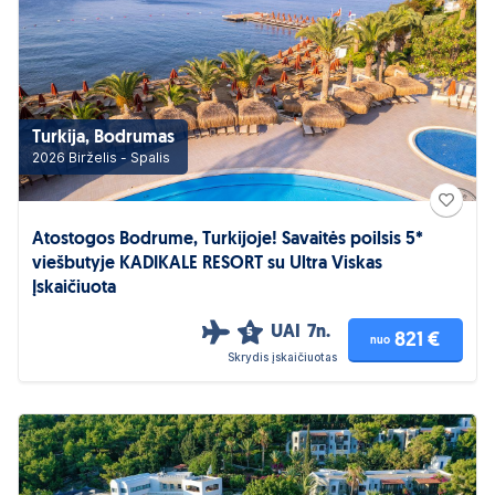
Turkija, Bodrumas
2026 Birželis - Spalis
Atostogos Bodrume, Turkijoje! Savaitės poilsis 5*
viešbutyje KADIKALE RESORT su Ultra Viskas
Įskaičiuota
UAI
7n.
5
821 €
nuo
Skrydis įskaičiuotas