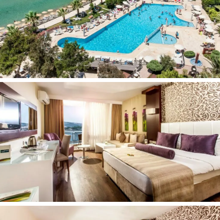
Wi-fi
Automobilių stovėjimo aikštelė
Užkandžių baras
Baras
Mini baras
Konsjeržo paslaugos
Bankomatas viešbučio teritorijoje
Bagažo saugykla
Valiutos keitimas
Visą parą dirbanti registratūra
SPA / sveikatinimo paketai
SPA paslaugos
Grožio paslaugos
Skėčiai nuo saulės
2 baseinai (viduje ir lauke)
Parduotuvėlė (vietoje)
Bendra poilsio / televizijos salė
Automobilių nuoma
Kirpykla / grožio salonas
Numeriai ir paslaugos svečiams su negalia
Pervežimas iš / į oro uostą (už papildomą mokestį)
Skalbimo paslaugos
(už papildomą mokestį)