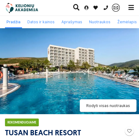
0 700 11007
Pradžia
Datos ir kainos
Aprašymas
Nuotraukos
Žemėlapis
Paskutinė
Pažintinės
Egzotinės
Kruizai
minutė
kelionės
kelionės
Rodyti visas nuotraukas
REKOMENDUOJAME
TUSAN BEACH RESORT