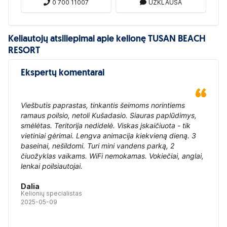
0 700 11007
UŽKLAUSA
Keliautojų atsiliepimai apie kelionę TUSAN BEACH
RESORT
Ekspertų komentarai
Viešbutis paprastas, tinkantis šeimoms norintiems
ramaus poilsio, netoli Kušadasio. Siauras paplūdimys,
smėlėtas. Teritorija nedidelė. Viskas įskaičiuota - tik
vietiniai gėrimai. Lengva animacija kiekvieną dieną. 3
baseinai, nešildomi. Turi mini vandens parką, 2
čiuožyklas vaikams. WiFi nemokamas. Vokiečiai, anglai,
lenkai poilsiautojai.
Dalia
Kelionių specialistas
2025-05-09