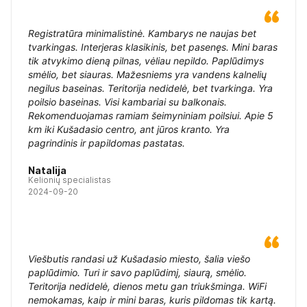
Registratūra minimalistinė. Kambarys ne naujas bet
tvarkingas. Interjeras klasikinis, bet pasenęs. Mini baras
tik atvykimo dieną pilnas, vėliau nepildo. Paplūdimys
smėlio, bet siauras. Mažesniems yra vandens kalnelių
negilus baseinas. Teritorija nedidelė, bet tvarkinga. Yra
poilsio baseinas. Visi kambariai su balkonais.
Rekomenduojamas ramiam šeimyniniam poilsiui. Apie 5
km iki Kušadasio centro, ant jūros kranto. Yra
pagrindinis ir papildomas pastatas.
Natalija
Kelionių specialistas
2024-09-20
Viešbutis randasi už Kušadasio miesto, šalia viešo
paplūdimio. Turi ir savo paplūdimį, siaurą, smėlio.
Teritorija nedidelė, dienos metu gan triukšminga. WiFi
nemokamas, kaip ir mini baras, kuris pildomas tik kartą.