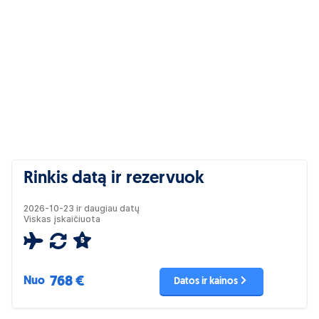
Rinkis datą ir rezervuok
2026-10-23 ir daugiau datų
Viskas įskaičiuota
5
768 €
Nuo
Datos ir kainos