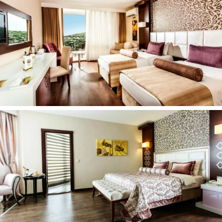
Lyginimo paslaugos
(už papildomą mokestį)
Konferencijų ir banketų salė
(už papildomą mokestį)
Hamamas
(už papildomą mokestį)
Masažas
(už papildomą mokestį)
SPA ir sveikatingumo centras
(už papildomą mokestį)
Sauna
(už papildomą mokestį)
Restoranai: 6 (iš jų a la carte restoranai: 2)
Pramogos ir sportas:
Baseinas
SPA / sveikatinimo paketai
SPA paslaugos
Grožio paslaugos
Paplūdimys
Teniso įranga
Vakaro pramogos
Pramogas organizuojantys darbuotojai
Plaukimas kanojomis
Smiginis
Stalo tenisas
Teniso kortai
Vandens sporto įranga (vietoje) (už papildomą mokestį)
Naktinis klubas / DJ (už papildomą mokestį)