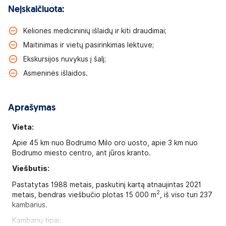
Neįskaičiuota:
Kelionės medicininių išlaidų ir kiti draudimai;
Maitinimas ir vietų pasirinkimas lėktuve;
Ekskursijos nuvykus į šalį;
Asmeninės išlaidos.
Aprašymas
Vieta:
Apie 45 km nuo Bodrumo Milo oro uosto, apie 3 km nuo
Bodrumo miesto centro, ant jūros kranto.
Viešbutis:
Pastatytas 1988 metais, paskutinį kartą atnaujintas 2021
2
metais, bendras viešbučio plotas 15 000 m
, iš viso turi 237
kambarius.
Kambarių tipai: