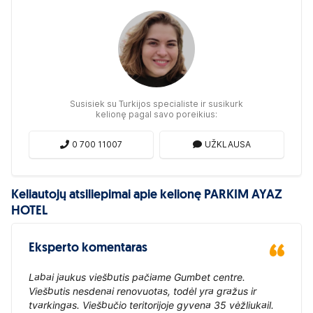
Susisiek su Turkijos specialiste ir susikurk
kelionę pagal savo poreikius:
0 700 11007
UŽKLAUSA
Keliautojų atsiliepimai apie kelionę PARKIM AYAZ
HOTEL
Eksperto komentaras
Labai jaukus viešbutis pačiame Gumbet centre.
Viešbutis nesdenai renovuotas, todėl yra gražus ir
tvarkingas. Viešbučio teritorijoje gyvena 35 vėžliukail.