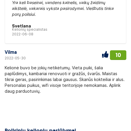
Yra keli baseinai, vandens kalnelis, vaikų žaidimų
aikštelė, vakarais vyksta pasirodymai. Viešbutis tinka
porų poilsiui.
Svetlana
Kelionių specialistas
2022-06-08
Vilma
10
2022-05-30
Kelionė buvo be jokių netikėtumų. Vieta puiki, šalia
paplūdimys, kambariai renovuoti ir gražūs, švarūs. Maistas
tikrai geras, pasirinkimas labai gausus. Skanūs kokteiliai ir alus.
Personalas puikus, wifi visoje teritorijoje nemokamas. Aplink
daug parduotuvių.