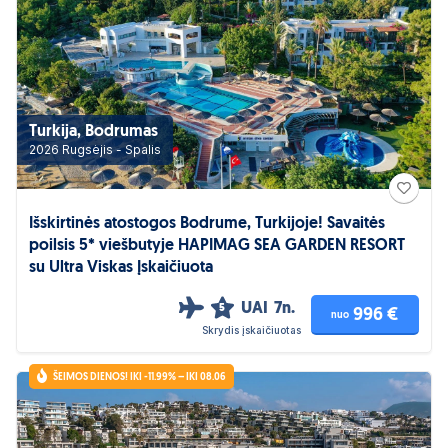
Turkija, Bodrumas
2026 Rugsėjis - Spalis
Išskirtinės atostogos Bodrume, Turkijoje! Savaitės
poilsis 5* viešbutyje HAPIMAG SEA GARDEN RESORT
su Ultra Viskas Įskaičiuota
UAI
7n.
5
996 €
nuo
Skrydis įskaičiuotas
ŠEIMOS DIENOS! IKI -11.99% – IKI 08.06