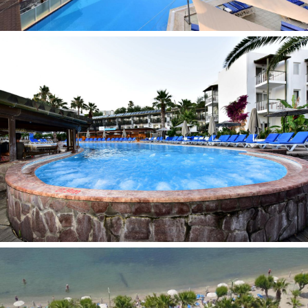
Pramogos ir sportas:
Dviračių nuoma (už papildomą mokestį)
Paplūdimys
Vakaro pramogos
Smiginis
Teniso įranga (už papildomą mokestį)
Vandens sporto įranga (už papildomą mokestį)
Nardymas (už viešbučio ir už papildomą mokestį)
Plaukimas kanojomis (už papildomą mokestį)
Burlenčių sportas (už viešbučio ir už papildomą mokestį)
Žvejyba (už viešbučio ir už papildomą mokestį)
Stalo tenisas
Biliardas
Žaidimų kambariai
Teniso kortai
SPA ir sveikatingumo centras (už papildomą mokestį)
Masažas (už papildomą mokestį)
Treniruoklių salė
Sauna
Pirtis
Vandens čiuožykla