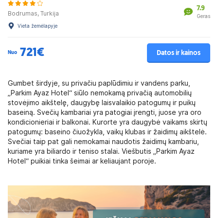
7.9
Bodrumas, Turkija
Geras
Vieta žemėlapyje
721€
Datos ir kainos
Nuo
Gumbet širdyje, su privačiu paplūdimiu ir vandens parku,
„
Parkim Ayaz Hotel“ siūlo nemokamą privačią automobilių
stovėjimo aikštelę, daugybę laisvalaikio patogumų ir puikų
baseiną.
S
večių kambariai yra
patogiai
įrengti, juose yra oro
kondicionieriai ir balkonai.
Kurorte yra daugybė vaikams skirtų
patogumų: baseino čiuožykla, vaikų klubas ir žaidimų aikštelė.
Svečiai taip pat gali nemokamai naudotis žaidimų kambariu,
kuriame yra biliardo ir teniso stalai. Viešbutis „
Parkim Ayaz
Hotel“ puikiai tinka šeimai ar keliaujant poroje.