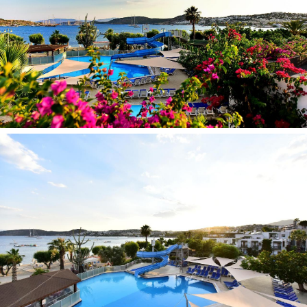
Mini baras (tuščias)
Numerių tvarkymas (kasdienis)
Seifas (už papildomą mokestį)
Lyginimo įranga
Oro kondicionierius
Viešbučio teritorijoje:
Restoranas pagrindinis
3 A la carte restoranai (turkiški ir itališki patiekalai)
4 Barai
3 Baseinai (lauke visi)
Prie baseino: skėčiai, gultai: nemokamai
Belaidis internetas
Nemokamas parkingas
Bagažo saugykla
Bankomatas viešbučio teritorijoje
Visą parą dirbanti registratūra
Skalbimo paslaugos (už papildomą mokestį)
Verslo centras
Pervežimo paslaugos (už papildomą mokestį)
Automobilių nuoma
Kirpykla/grožio salonas