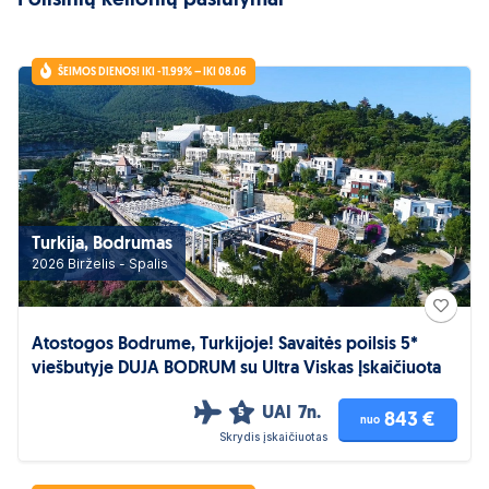
Poilsinių kelionių pasiūlymai
ŠEIMOS DIENOS! IKI -11.99% – IKI 08.06
Turkija, Bodrumas
2026 Birželis - Spalis
Atostogos Bodrume, Turkijoje! Savaitės poilsis 5*
viešbutyje DUJA BODRUM su Ultra Viskas Įskaičiuota
UAI
7n.
5
843 €
nuo
Skrydis įskaičiuotas