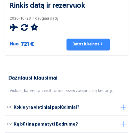
Rinkis datą ir rezervuok
2026-10-23 ir daugiau datų
4
721 €
Nuo
Datos ir kainos
Dažniausi klausimai
Viskas, ką verta žinoti prieš rezervuojant šią kelionę.
01
Kokie yra vietiniai paplūdimiai?
02
Ką būtina pamatyti Bodrume?