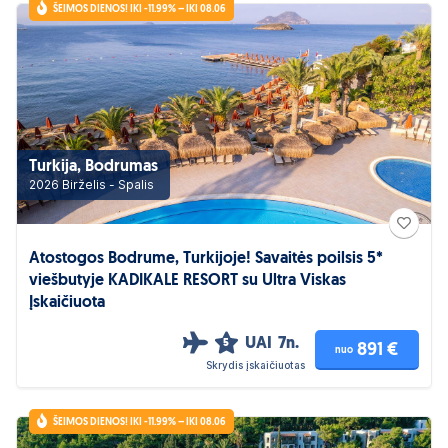
ŠEIMOS DIENOS! IKI -11.99% – IKI 08.06
Turkija, Bodrumas
2026 Birželis - Spalis
Atostogos Bodrume, Turkijoje! Savaitės poilsis 5*
viešbutyje KADIKALE RESORT su Ultra Viskas
Įskaičiuota
UAI
7n.
5
891 €
nuo
Skrydis įskaičiuotas
ŠEIMOS DIENOS! IKI -11.99% – IKI 08.06