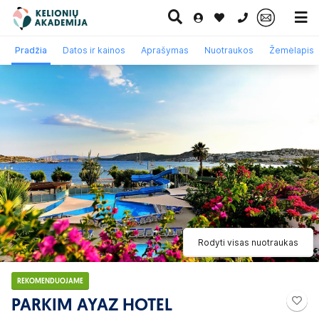
0 700 11007
Pradžia
Datos ir kainos
Aprašymas
Nuotraukos
Žemėlapis
Paskutinė
Pažintinės
Egzotinės
Kruizai
minutė
kelionės
kelionės
Rodyti visas nuotraukas
REKOMENDUOJAME
PARKIM AYAZ HOTEL