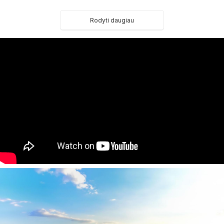
50 Standard Room tipo kambariai (maks. 3 asm., 25 kv.m)
50 Standard Room Singleuse tipo kambariai (maks. 3
Rodyti daugiau
asm., 25 kv.m)
50 Large Room tipo kambariai (maks. 4 asm., 35 kv.m)
50 Large Room Only Iro tipo kambariai (maks. 4 asm., 35
kv.m)
Neįgaliesiems pritaikytų kambarių skaičius: 3
Kambarių nerūkantiems skaičius: 5
Viešbučio kategorija šalyje 4*
Kambariuose:
Vonia/dušas
Nemokami higienos reikmenys
Plaukų džiovintuvas
Vaizdas į sodą/baseiną
Balkonas
Šaldytuvas
Televizorius
Palydovinė televizija
Telefonas
Belaidis internetas