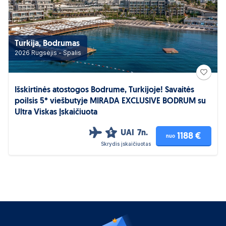
Turkija, Bodrumas
2026 Rugsėjis - Spalis
Išskirtinės atostogos Bodrume, Turkijoje! Savaitės
poilsis 5* viešbutyje MIRADA EXCLUSIVE BODRUM su
Ultra Viskas Įskaičiuota
UAI
7n.
5
1188 €
nuo
Skrydis įskaičiuotas