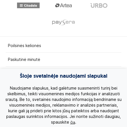
Poilsinės kelionės
Paskutinė minutė
Egzotinės kelionės
Šioje svetainėje naudojami slapukai
Kruizai
Naudojame slapukus, kad galėtume suasmeninti turinį bei
skelbimus, teikti visuomeninės medijos funkcijas ir analizuoti
srautą. Be to, svetainės naudojimo informaciją bendriname su
Kelionės po Lietuvą
visuomeninės medijos, reklamavimo ir analizės partneriais,
kurie gali ją pridėti prie kitos jūsų pateiktos arba naudojant
Apie mus
paslaugas surinktos informacijos. Jei norite sužinoti daugiau,
spauskite
.
čia