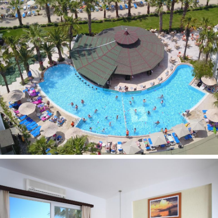
Vaikams:
2 Baseinai
Vaikų animacija
Žaidimų aikštelė
Vaikų klubas (nuo 4 iki 12 metų)
Vaikiškas bufetas
Auklės paslaugos (už papildomą mokestį)
Paplūdimys:
Smėlio ir žvirgždo
Privatus
Prie paplūdimio: skėčiai, gultai: nemokamai
Baras
Kontaktai:
Adresas:
Gümbet, Ayaz Cd. No:20, 48400 Bodrum/Muğla,
Turkija
Telefonas:
+(90) 2523195550
El. pašto adresas:
info@parkimayaz.com
Internetinė svetainė
:
www.parkimayaz.com